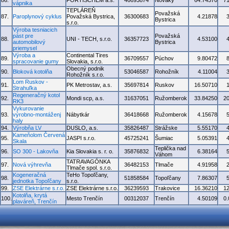
86.
FORTISCHEM a.s.
46693874
Nováky
64.74570
7
vápnika
TEPLÁREŇ
Považská
87.
Paroplynový cyklus
Považská Bystrica,
36300683
4.21878
Bystrica
s.r.o.
Výroba tesniacich
pást pre
Považská
88.
UNI - TECH, s.r.o.
36357723
4.53100
automobilový
Bystrica
priemysel
Výroba a
Continental Tires
89.
36709557
Púchov
9.80472
spracovanie gumy
Slovakia, s.r.o.
Obecný podnik
90.
Bloková kotolňa
53046587
Rohožník
4.11004
Rohožník s.r.o.
Lom Ruskov -
91.
PK Metrostav, a.s.
35697814
Ruskov
16.50710
Strahuľka
Regeneračný kotol
92.
Mondi scp, a.s.
31637051
Ružomberok
33.84250
2
RK3
Vykurovanie
93.
výrobno-montáženj
Nábytkár
36418668
Ružomberok
4.15678
haly
94.
Výrobňa LV
DUSLO, a.s.
35826487
Strážske
5.55170
Kameňolom Červená
95.
JASPI s.r.o.
45725241
Šumiac
5.05391
Skala
Teplička nad
96.
SO 300 - Lakovňa
Kia Slovakia s. r. o.
35876832
6.38164
Váhom
TATRAVAGÓNKA
97.
Nová výhrevňa
36482153
Tlmače
4.91958
Tlmače spol. s.r.o.
Kogeneračná
TeHo Topoľčany,
98.
51858584
Topoľčany
7.86307
jednotka Topoľčany
s.r.o.
99.
ZSE Elektrárne s.r.o.
ZSE Elektrárne s.r.o.
36239593
Trakovice
16.36210
1
Kotolňa, krytá
100.
Mesto Trenčín
00312037
Trenčín
4.50109
0
plaváreň, Trenčín