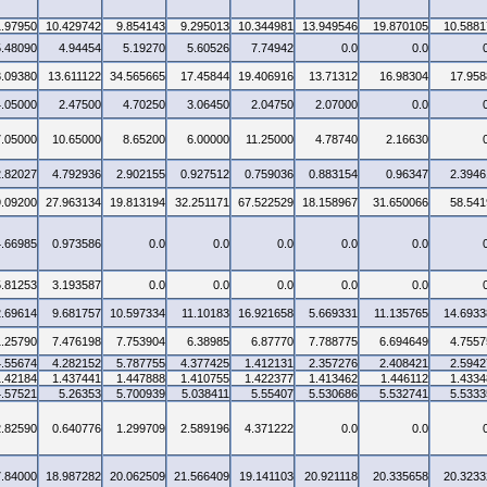
1.97950
10.429742
9.854143
9.295013
10.344981
13.949546
19.870105
10.5881
5.48090
4.94454
5.19270
5.60526
7.74942
0.0
0.0
3.09380
13.611122
34.565665
17.45844
19.406916
13.71312
16.98304
17.958
4.05000
2.47500
4.70250
3.06450
2.04750
2.07000
0.0
7.05000
10.65000
8.65200
6.00000
11.25000
4.78740
2.16630
2.82027
4.792936
2.902155
0.927512
0.759036
0.883154
0.96347
2.3946
9.09200
27.963134
19.813194
32.251171
67.522529
18.158967
31.650066
58.541
4.66985
0.973586
0.0
0.0
0.0
0.0
0.0
5.81253
3.193587
0.0
0.0
0.0
0.0
0.0
2.69614
9.681757
10.597334
11.10183
16.921658
5.669331
11.135765
14.6933
1.25790
7.476198
7.753904
6.38985
6.87770
7.788775
6.694649
4.7557
4.55674
4.282152
5.787755
4.377425
1.412131
2.357276
2.408421
2.5942
1.42184
1.437441
1.447888
1.410755
1.422377
1.413462
1.446112
1.4334
4.57521
5.26353
5.700939
5.038411
5.55407
5.530686
5.532741
5.5333
2.82590
0.640776
1.299709
2.589196
4.371222
0.0
0.0
7.84000
18.987282
20.062509
21.566409
19.141103
20.921118
20.335658
20.3233