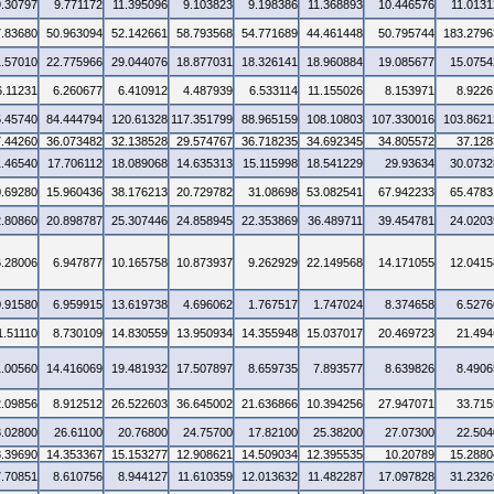
9.30797
9.771172
11.395096
9.103823
9.198386
11.368893
10.446576
11.0131
7.83680
50.963094
52.142661
58.793568
54.771689
44.461448
50.795744
183.2796
1.57010
22.775966
29.044076
18.877031
18.326141
18.960884
19.085677
15.0754
6.11231
6.260677
6.410912
4.487939
6.533114
11.155026
8.153971
8.9226
5.45740
84.444794
120.61328
117.351799
88.965159
108.10803
107.330016
103.8621
7.44260
36.073482
32.138528
29.574767
36.718235
34.692345
34.805572
37.128
1.46540
17.706112
18.089068
14.635313
15.115998
18.541229
29.93634
30.0732
0.69280
15.960436
38.176213
20.729782
31.08698
53.082541
67.942233
65.4783
2.80860
20.898787
25.307446
24.858945
22.353869
36.489711
39.454781
24.0203
6.28006
6.947877
10.165758
10.873937
9.262929
22.149568
14.171055
12.0415
0.91580
6.959915
13.619738
4.696062
1.767517
1.747024
8.374658
6.5276
1.51110
8.730109
14.830559
13.950934
14.355948
15.037017
20.469723
21.494
1.00560
14.416069
19.481932
17.507897
8.659735
7.893577
8.639826
8.4906
2.09856
8.912512
26.522603
36.645002
21.636866
10.394256
27.947071
33.715
3.02800
26.61100
20.76800
24.75700
17.82100
25.38200
27.07300
22.504
8.39690
14.353367
15.153277
12.908621
14.509034
12.395535
10.20789
15.2880
7.70851
8.610756
8.944127
11.610359
12.013632
11.482287
17.097828
31.2326