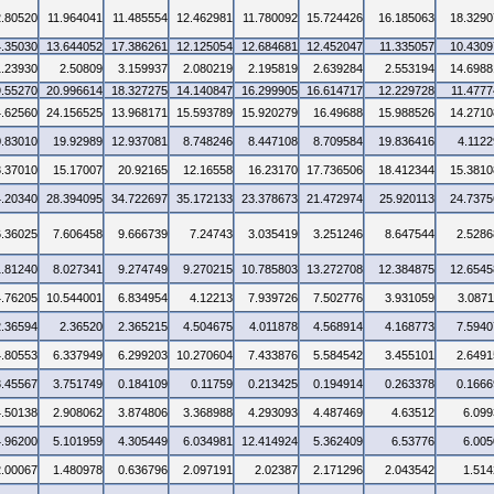
2.80520
11.964041
11.485554
12.462981
11.780092
15.724426
16.185063
18.3290
4.35030
13.644052
17.386261
12.125054
12.684681
12.452047
11.335057
10.4309
1.23930
2.50809
3.159937
2.080219
2.195819
2.639284
2.553194
14.6988
9.55270
20.996614
18.327275
14.140847
16.299905
16.614717
12.229728
11.4777
4.62560
24.156525
13.968171
15.593789
15.920279
16.49688
15.988526
14.2710
0.83010
19.92989
12.937081
8.748246
8.447108
8.709584
19.836416
4.1122
3.37010
15.17007
20.92165
12.16558
16.23170
17.736506
18.412344
15.3810
4.20340
28.394095
34.722697
35.172133
23.378673
21.472974
25.920113
24.7375
6.36025
7.606458
9.666739
7.24743
3.035419
3.251246
8.647544
2.5286
1.81240
8.027341
9.274749
9.270215
10.785803
13.272708
12.384875
12.6545
4.76205
10.544001
6.834954
4.12213
7.939726
7.502776
3.931059
3.0871
2.36594
2.36520
2.365215
4.504675
4.011878
4.568914
4.168773
7.5940
4.80553
6.337949
6.299203
10.270604
7.433876
5.584542
3.455101
2.6491
3.45567
3.751749
0.184109
0.11759
0.213425
0.194914
0.263378
0.1666
4.50138
2.908062
3.874806
3.368988
4.293093
4.487469
4.63512
6.099
4.96200
5.101959
4.305449
6.034981
12.414924
5.362409
6.53776
6.005
2.00067
1.480978
0.636796
2.097191
2.02387
2.171296
2.043542
1.514