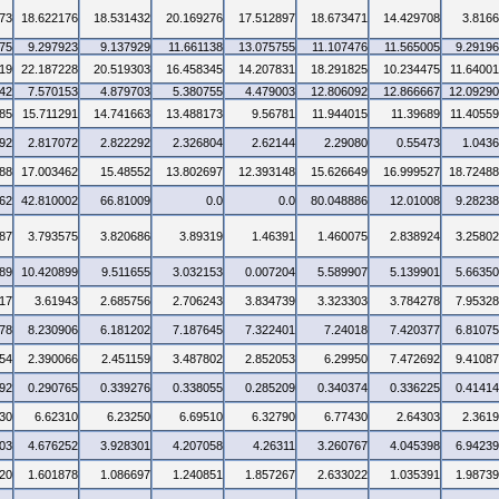
73
18.622176
18.531432
20.169276
17.512897
18.673471
14.429708
3.816
75
9.297923
9.137929
11.661138
13.075755
11.107476
11.565005
9.2919
19
22.187228
20.519303
16.458345
14.207831
18.291825
10.234475
11.6400
42
7.570153
4.879703
5.380755
4.479003
12.806092
12.866667
12.0929
85
15.711291
14.741663
13.488173
9.56781
11.944015
11.39689
11.4055
92
2.817072
2.822292
2.326804
2.62144
2.29080
0.55473
1.043
88
17.003462
15.48552
13.802697
12.393148
15.626649
16.999527
18.7248
62
42.810002
66.81009
0.0
0.0
80.048886
12.01008
9.2823
87
3.793575
3.820686
3.89319
1.46391
1.460075
2.838924
3.2580
89
10.420899
9.511655
3.032153
0.007204
5.589907
5.139901
5.6635
17
3.61943
2.685756
2.706243
3.834739
3.323303
3.784278
7.9532
78
8.230906
6.181202
7.187645
7.322401
7.24018
7.420377
6.8107
54
2.390066
2.451159
3.487802
2.852053
6.29950
7.472692
9.4108
92
0.290765
0.339276
0.338055
0.285209
0.340374
0.336225
0.4141
30
6.62310
6.23250
6.69510
6.32790
6.77430
2.64303
2.361
03
4.676252
3.928301
4.207058
4.26311
3.260767
4.045398
6.9423
20
1.601878
1.086697
1.240851
1.857267
2.633022
1.035391
1.9873