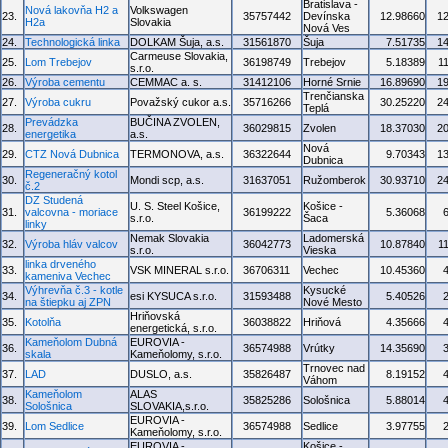
Bratislava -
Nová lakovňa H2 a
Volkswagen
23.
35757442
Devínska
12.98660
1
H2a
Slovakia
Nová Ves
24.
Technologická linka
DOLKAM Šuja, a.s.
31561870
Šuja
7.51735
1
Carmeuse Slovakia,
25.
Lom Trebejov
36198749
Trebejov
5.18389
1
s.r.o.
26.
Výroba cementu
CEMMAC a. s.
31412106
Horné Srnie
16.89690
1
Trenčianska
27.
Výroba cukru
Považský cukor a.s.
35716266
30.25220
2
Teplá
Prevádzka
BUČINA ZVOLEN,
28.
36029815
Zvolen
18.37030
2
energetika
a.s.
Nová
29.
CTZ Nová Dubnica
TERMONOVA, a.s.
36322644
9.70343
1
Dubnica
Regeneračný kotol
30.
Mondi scp, a.s.
31637051
Ružomberok
30.93710
2
č.2
DZ Studená
U. S. Steel Košice,
Košice -
31.
valcovna - moriace
36199222
5.36068
s.r.o.
Šaca
linky
Nemak Slovakia
Ladomerská
32.
Výroba hláv valcov
36042773
10.87840
1
s.r.o.
Vieska
linka drveného
33.
VSK MINERAL s.r.o.
36706311
Vechec
10.45360
kameniva Vechec
Výhrevňa č.3 - kotle
Kysucké
34.
esi KYSUCA s.r.o.
31593488
5.40526
na štiepku aj ZPN
Nové Mesto
Hriňovská
35.
Kotolňa
36038822
Hriňová
4.35666
energetická, s.r.o.
Kameňolom Dubná
EUROVIA -
36.
36574988
Vrútky
14.35690
skala
Kameňolomy, s.r.o.
Trnovec nad
37.
LAD
DUSLO, a.s.
35826487
8.19152
Váhom
Kameňolom
ALAS
38.
35825286
Sološnica
5.88014
Sološnica
SLOVAKIA,s.r.o.
EUROVIA -
39.
Lom Sedlice
36574988
Sedlice
3.97755
Kameňolomy, s.r.o.
EUROVIA -
Košice -