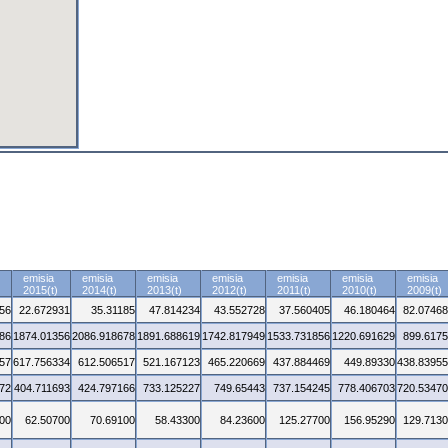
emisia
emisia
emisia
emisia
emisia
emisia
emisia
2015(t)
2014(t)
2013(t)
2012(t)
2011(t)
2010(t)
2009(t)
56
22.672931
35.31185
47.814234
43.552728
37.560405
46.180464
82.0746
86
1874.01356
2086.918678
1891.688619
1742.817949
1533.731856
1220.691629
899.617
57
617.756334
612.506517
521.167123
465.220669
437.884469
449.89330
438.8395
72
404.711693
424.797166
733.125227
749.65443
737.154245
778.406703
720.5347
00
62.50700
70.69100
58.43300
84.23600
125.27700
156.95290
129.713