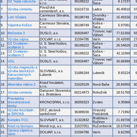
6.
DZ Teplá valcovňa
36199222
9.17237
s.r.o.
Šaca
Považská
7.
Výroba cementu
31615716
Ladce
45.40810
3
cementáreň, a.s.
Carmeuse Slovakia,
Dvorníky -
8.
Lom Včeláre
36198749
15.49150
2
s.r.o.
Včeláre
Carmeuse Slovakia,
Košice -
9.
Vápenka Košice
36198749
5.97081
s.r.o.
Šaca
Trnovec nad
10.
Močovina 3
DUSLO, a.s.
35826487
77.51350
5
Váhom
11.
Výroba vápna
DOLVAP, s.r.o.
31594786
Varín
26.42690
2
DZ Oceliaren -
U. S. Steel Košice,
Košice -
12.
36199222
26.54620
2
oceliaren 1
s.r.o.
Šaca
DZ Oceliaren -
U. S. Steel Košice,
Košice -
13.
36199222
42.11560
2
oceliaren 2
s.r.o.
Šaca
Trnovec nad
14.
UGL
DUSLO, a.s.
35826487
30.66990
2
Váhom
Výroba magnezitu a
výroba bázických
SLOVMAG, a.s.
15.
31686184
Lubeník
8.83224
žiaruvzdorných
Lubeník
materiálov
Knauf Insulation,
16.
Minerálne vlákno 2
31628109
Nová Baňa
28.84950
3
s.r.o.
Danucem Slovensko
17.
Výroba cementu
00214973
Rohožník
18.51760
2
a.s. Bratislava
Prevádzka
18.
drevotrieskové
KRONOSPAN, s.r.o.
36059323
Zvolen
6.35966
1
dosky
Výroba ferozliatin -
OFZ, akciová
Oravský
19.
36389030
7.71992
pr.ŠIROKÁ
spoločnosť
Podzámok
Bratislava -
20.
Komplex FCC
SLOVNAFT, a.s.
31322832
21.69700
2
Ružinov
21.
Kotol na biomasu
Mondi scp, a.s.
31637051
Ružomberok
16.67040
1
Úprava vápenca
22.
DOLVAP, s.r.o.
31594786
Varín
6.62395
Varín