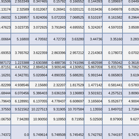
1.91506
2.553349
0.347465
0.15792
0.166552
0.144393
0.189697
0.0449
2.13174
2.32589
0.012067
0.26941
0.020121
0.019436
0.049978
0.0526
5.06032
5.126957
5.824056
5.072203
7.068525
8.510197
8.161582
8.2964
3.47623
3.023735
3.072925
3.791843
4.695552
5.324267
4.597033
3.8508
4.00664
5.16800
4.70592
4.72720
3.63280
3.44736
3.35160
3.283
3.69353
3.765762
3.622359
2.863396
2.957212
2.214363
0.178072
0.0702
.887172
1.223388
2.630388
0.488736
0.741096
0.482598
0.705042
0.3618
3.87151
4.417952
2.884524
3.909146
4.130951
5.867059
5.831705
5.7062
4.16291
4.342781
5.020864
4.890355
5.688281
5.991544
6.065803
3.619
6.82299
4.938546
2.15680
2.32207
1.817529
1.477142
0.581441
0.5783
6.68444
6.070456
5.386403
3.636159
3.136883
3.501921
4.257521
3.8090
5.79643
6.128991
6.137055
4.778437
6.608697
3.165604
5.052677
4.9004
1.37550
9.521562
10.227513
9.31905
10.707584
1.13550
1.849702
1.7184
9.06750
7.94280
10.90050
9.10950
8.71950
5.02500
8.97900
9.627
5.74372
0.0
5.749614
5.748508
5.745452
5.742792
5.744197
5.7471