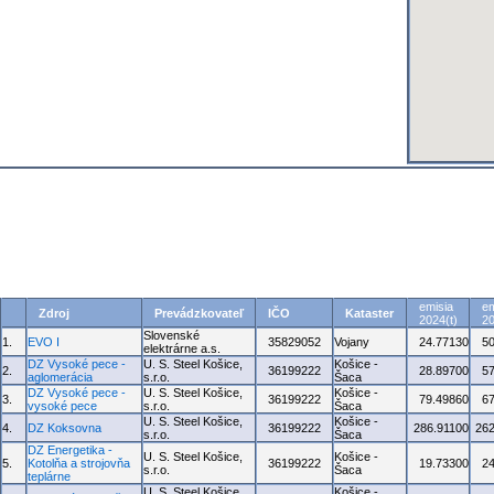
emisia
em
Zdroj
Prevádzkovateľ
IČO
Kataster
2024(t)
20
Slovenské
1.
EVO I
35829052
Vojany
24.77130
5
elektrárne a.s.
DZ Vysoké pece -
U. S. Steel Košice,
Košice -
2.
36199222
28.89700
5
aglomerácia
s.r.o.
Šaca
DZ Vysoké pece -
U. S. Steel Košice,
Košice -
3.
36199222
79.49860
6
vysoké pece
s.r.o.
Šaca
U. S. Steel Košice,
Košice -
4.
DZ Koksovna
36199222
286.91100
262
s.r.o.
Šaca
DZ Energetika -
U. S. Steel Košice,
Košice -
5.
Kotolňa a strojovňa
36199222
19.73300
2
s.r.o.
Šaca
teplárne
U. S. Steel Košice,
Košice -