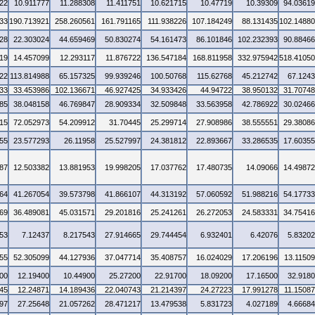
22
10.911777
11.288308
11.411751
10.621715
10.47719
10.39309
94.0361
33
190.713921
258.260561
161.791165
111.938226
107.184249
88.131435
102.1488
28
22.303024
44.659469
50.830274
54.161473
86.101846
102.232393
90.8846
19
14.457099
12.293117
11.876722
136.547184
168.811958
332.975942
518.4105
22
113.814988
65.157325
99.939246
100.50768
115.62768
45.212742
67.124
33
33.453986
102.136671
46.927425
34.933426
44.94722
38.950132
31.7074
85
38.048158
46.769847
28.909334
32.509848
33.563958
42.786922
30.0246
15
72.052973
54.209912
31.70445
25.299714
27.908986
38.555551
29.3808
55
23.577293
26.11958
25.527997
24.381812
22.893667
33.286535
17.6035
87
12.503382
13.881953
19.998205
17.037762
17.480735
14.09066
14.4987
64
41.267054
39.573798
41.866107
44.313192
57.060592
51.988216
54.1773
69
36.489081
45.031571
29.201816
25.241261
26.272053
24.583331
34.7541
53
7.12437
8.217543
27.914665
29.744454
6.932401
6.42076
5.8320
55
52.305099
44.127936
37.047714
35.408757
16.024029
17.206196
13.1150
00
12.19400
10.44900
25.27200
22.91700
18.09200
17.16500
32.918
45
12.24871
14.189436
22.040743
21.214397
24.27223
17.991278
11.1508
97
27.25648
21.057262
28.471217
13.479538
5.831723
4.027189
4.6668