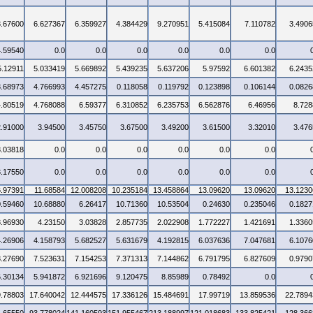
3.67600
6.627367
6.359927
4.384429
9.270951
5.415084
7.110782
3.4906
4.59540
0.0
0.0
0.0
0.0
0.0
0.0
5.12911
5.033419
5.669892
5.439235
5.637206
5.97592
6.601382
6.2435
3.68973
4.766993
4.457275
0.118058
0.119792
0.123898
0.106144
0.0826
4.80519
4.768088
6.59377
6.310852
6.235753
6.562876
6.46956
8.728
2.91000
3.94500
3.45750
3.67500
3.49200
3.61500
3.32010
3.476
3.03818
0.0
0.0
0.0
0.0
0.0
0.0
3.17550
0.0
0.0
0.0
0.0
0.0
0.0
6.97391
11.68584
12.008208
10.235184
13.458864
13.09620
13.09620
13.1230
0.59460
10.68880
6.26417
10.71360
10.53504
0.24630
0.235046
0.1827
3.96930
4.23150
3.03828
2.857735
2.022908
1.772227
1.421691
1.3360
4.26906
4.158793
5.682527
5.631679
4.192815
6.037636
7.047681
6.1076
3.27690
7.523631
7.154253
7.371313
7.144862
6.791795
6.827609
0.9790
6.30134
5.941872
6.921696
9.120475
8.85989
0.78492
0.0
9.78803
17.640042
12.444575
17.336126
15.484691
17.99719
13.859536
22.7894