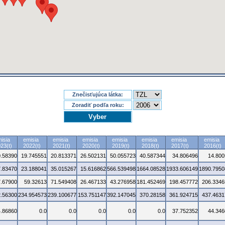
Znečisťujúca látka:
Zoradiť podľa roku:
isia
emisia
emisia
emisia
emisia
emisia
emisia
emisia
23(t)
2022(t)
2021(t)
2020(t)
2019(t)
2018(t)
2017(t)
2016(t)
0.58390
19.745551
20.813371
26.502131
50.055723
40.587344
34.806496
14.800
7.83470
23.188041
35.015267
15.616862
566.539498
1664.08528
1933.606149
1890.7950
7.67900
59.32613
71.549408
26.467133
43.276958
181.452469
198.457772
206.3346
.56300
234.954573
239.100677
153.751147
392.147045
370.28158
361.924715
437.4631
4.86860
0.0
0.0
0.0
0.0
0.0
37.752352
44.346