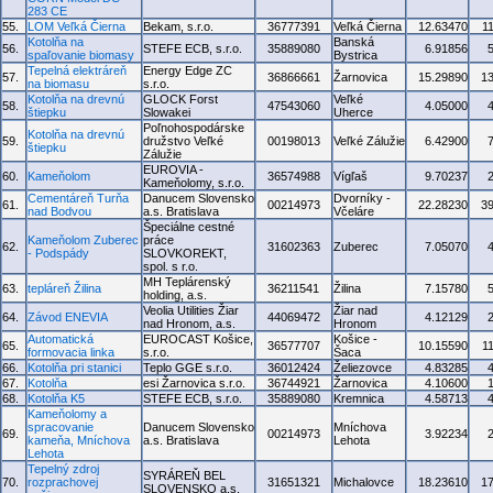
283 CE
55.
LOM Veľká Čierna
Bekam, s.r.o.
36777391
Veľká Čierna
12.63470
1
Kotolňa na
Banská
56.
STEFE ECB, s.r.o.
35889080
6.91856
spaľovanie biomasy
Bystrica
Tepelná elektráreň
Energy Edge ZC
57.
36866661
Žarnovica
15.29890
1
na biomasu
s.r.o.
Kotolňa na drevnú
GLOCK Forst
Veľké
58.
47543060
4.05000
štiepku
Slowakei
Uherce
Poľnohospodárske
Kotolňa na drevnú
59.
družstvo Veľké
00198013
Veľké Zálužie
6.42900
štiepku
Zálužie
EUROVIA -
60.
Kameňolom
36574988
Vígľaš
9.70237
Kameňolomy, s.r.o.
Cementáreň Turňa
Danucem Slovensko
Dvorníky -
61.
00214973
22.28230
3
nad Bodvou
a.s. Bratislava
Včeláre
Špeciálne cestné
Kameňolom Zuberec
práce
62.
31602363
Zuberec
7.05070
- Podspády
SLOVKOREKT,
spol. s r.o.
MH Teplárenský
63.
tepláreň Žilina
36211541
Žilina
7.15780
holding, a.s.
Veolia Utilities Žiar
Žiar nad
64.
Závod ENEVIA
44069472
4.12129
nad Hronom, a.s.
Hronom
Automatická
EUROCAST Košice,
Košice -
65.
36577707
10.15590
1
formovacia linka
s.r.o.
Šaca
66.
Kotolňa pri stanici
Teplo GGE s.r.o.
36012424
Želiezovce
4.83285
67.
Kotolňa
esi Žarnovica s.r.o.
36744921
Žarnovica
4.10600
68.
Kotolňa K5
STEFE ECB, s.r.o.
35889080
Kremnica
4.58713
Kameňolomy a
spracovanie
Danucem Slovensko
Mníchova
69.
00214973
3.92234
kameňa, Mníchova
a.s. Bratislava
Lehota
Lehota
Tepelný zdroj
SYRÁREŇ BEL
70.
rozprachovej
31651321
Michalovce
18.23610
1
SLOVENSKO a.s.