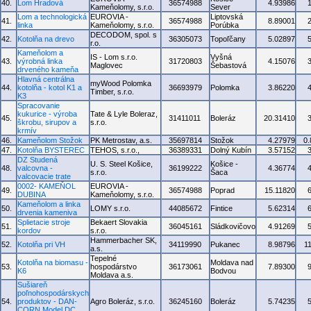
40.
Lom Hradová
36574988
4.93986
Kameňolomy, s.r.o.
Sever
Lom a technologická
EUROVIA -
Liptovská
41.
36574988
8.89001
linka
Kameňolomy, s.r.o.
Porúbka
DECODOM, spol. s
42.
Kotolňa na drevo
36305073
Topoľčany
5.02897
r.o.
Kameňolom a
IS - Lom s.r.o.
Vyšná
43.
výrobná linka
31720803
4.15076
Maglovec
Šebastová
drveného kameňa
Hlavná centrálna
myWood Polomka
44.
kotolňa - kotol K1 a
36693979
Polomka
3.86220
Timber, s.r.o.
K3
Spracovanie
kukurice - výroba
Tate & Lyle Boleraz,
45.
31411011
Boleráz
20.31410
škrobu, sirupov a
s.r.o.
krmív
46.
Kameňolom Stožok
PK Metrostav, a.s.
35697814
Stožok
4.27979
0
47.
Kotolňa BYSTEREC
TEHOS, s.r.o.,
36389331
Dolný Kubín
3.57152
DZ Studená
U. S. Steel Košice,
Košice -
48.
valcovna -
36199222
4.36774
s.r.o.
Šaca
valcovacie trate
0002- KAMEŇOL
EUROVIA -
49.
36574988
Poprad
15.11820
DUBINA
Kameňolomy, s.r.o.
Kameňolom a linka
50.
LOMY s.r.o.
44085672
Fintice
5.62314
drvenia kameniva
Splietacie stroje
Bekaert Slovakia
51.
36045161
Sládkovičovo
4.91269
kordov
s.r.o.
Hammerbacher SK,
52.
Kotolňa pri VH
34119990
Pukanec
8.98796
1
a.s.
Tepelné
Kotolňa na biomasu -
Moldava nad
53.
hospodárstvo
36173061
7.89300
K6
Bodvou
Moldava a.s.
Sušiareň
poľnohospodárskych
54.
produktov - DAN-
Agro Boleráz, s.r.o.
36245160
Boleráz
5.74235
CORN Model DC