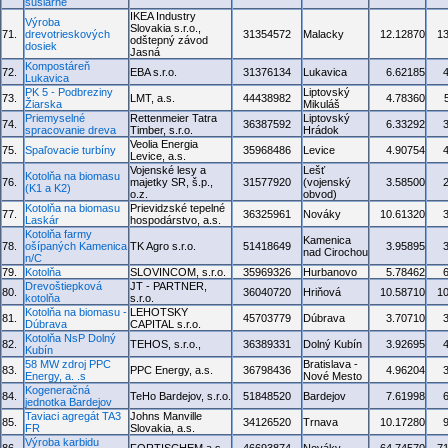
sušiarne
IKEA Industry
Výroba
Slovakia s.r.o.,
71.
drevotrieskových
31354572
Malacky
12.12870
1
odštepný závod
dosiek
Jasná
Kompostáreň
72.
EBA s.r.o.
31376134
Lukavica
6.62185
Lukavica
PK 5 - Podbreziny
Liptovský
73.
LMT, a.s.
44438982
4.78360
Žiarska
Mikuláš
Priemyselné
Rettenmeier Tatra
Liptovský
74.
36387592
6.33292
spracovanie dreva
Timber, s.r.o.
Hrádok
Veolia Energia
75.
Spaľovacie turbíny
35968486
Levice
4.90754
Levice, a.s.
Vojenské lesy a
Lešť
Kotolňa na biomasu
76.
majetky SR, š.p.,
31577920
(vojenský
3.58500
(K1 a K2)
o.z.
obvod)
Kotolňa na biomasu
Prievidzské tepelné
77.
36325961
Nováky
10.61320
Laskár
hospodárstvo, a.s.
Kotolňa farmy
Kamenica
78.
ošípaných Kamenica
TK Agro s.r.o.
51418649
3.95895
nad Cirochou
n/C
79.
Kotolňa
SLOVINCOM, s.r.o.
35969326
Hurbanovo
5.78462
Drevoštiepková
JT - PARTNER,
80.
36040720
Hriňová
10.58710
1
kotolňa
s.r.o.
Kotolňa na biomasu -
LEHOTSKY
81.
45703779
Dúbrava
3.70710
Dúbrava
CAPITAL s.r.o.
Kotolňa NsP Dolný
82.
TEHOS, s.r.o.,
36389331
Dolný Kubín
3.92695
Kubín
58 MW zdroj PPC
Bratislava -
83.
PPC Energy, a.s.
36798436
4.96204
Energy, a. .s
Nové Mesto
Kogeneračná
84.
TeHo Bardejov, s.r.o.
51848520
Bardejov
7.61998
jednotka Bardejov
Taviaci agregát TA3
Johns Manville
85.
34126520
Trnava
10.17280
FR
Slovakia, a.s.
Výroba karbidu