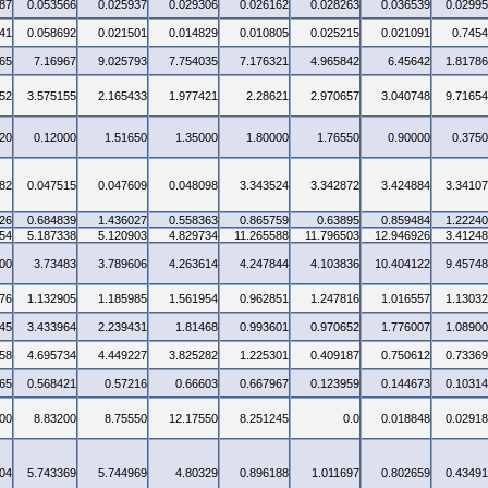
87
0.053566
0.025937
0.029306
0.026162
0.028263
0.036539
0.0299
41
0.058692
0.021501
0.014829
0.010805
0.025215
0.021091
0.745
65
7.16967
9.025793
7.754035
7.176321
4.965842
6.45642
1.8178
52
3.575155
2.165433
1.977421
2.28621
2.970657
3.040748
9.7165
20
0.12000
1.51650
1.35000
1.80000
1.76550
0.90000
0.375
82
0.047515
0.047609
0.048098
3.343524
3.342872
3.424884
3.3410
26
0.684839
1.436027
0.558363
0.865759
0.63895
0.859484
1.2224
54
5.187338
5.120903
4.829734
11.265588
11.796503
12.946926
3.4124
00
3.73483
3.789606
4.263614
4.247844
4.103836
10.404122
9.4574
76
1.132905
1.185985
1.561954
0.962851
1.247816
1.016557
1.1303
45
3.433964
2.239431
1.81468
0.993601
0.970652
1.776007
1.0890
58
4.695734
4.449227
3.825282
1.225301
0.409187
0.750612
0.7336
65
0.568421
0.57216
0.66603
0.667967
0.123959
0.144673
0.1031
00
8.83200
8.75550
12.17550
8.251245
0.0
0.018848
0.0291
04
5.743369
5.744969
4.80329
0.896188
1.011697
0.802659
0.4349