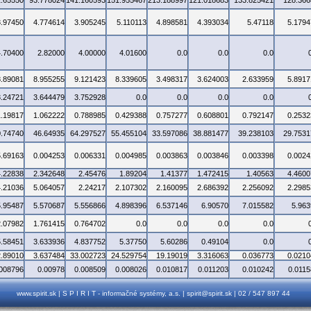
1.65550
93.778024
141.160593
151.955467
213.188997
121.018683
133.825421
128.366
3.97450
4.774614
3.905245
5.110113
4.898581
4.393034
5.47118
5.1794
4.70400
2.82000
4.00000
4.01600
0.0
0.0
0.0
8.89081
8.955255
9.121423
8.339605
3.498317
3.624003
2.633959
5.8917
3.24721
3.644479
3.752928
0.0
0.0
0.0
0.0
1.19817
1.062222
0.788985
0.429388
0.757277
0.608801
0.792147
0.2532
0.74740
46.64935
64.297527
55.455104
33.597086
38.881477
39.238103
29.7531
5.69163
0.004253
0.006331
0.004985
0.003863
0.003846
0.003398
0.0024
4.22838
2.342648
2.45476
1.89204
1.41377
1.472415
1.40563
4.4600
4.21036
5.064057
2.24217
2.107302
2.160095
2.686392
2.256092
2.2985
5.95487
5.570687
5.556866
4.898396
6.537146
6.90570
7.015582
5.963
2.07982
1.761415
0.764702
0.0
0.0
0.0
0.0
5.58451
3.633936
4.837752
5.37750
5.60286
0.49104
0.0
2.89010
3.637484
33.002723
24.529754
19.19019
3.316063
0.036773
0.0210
.008796
0.00978
0.008509
0.008026
0.010817
0.011203
0.010242
0.0115
www.spirit.sk | S P I R I T - informačné systémy, a.s. | spirit@spirit.sk | 02 / 547 897 44