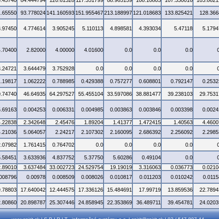
5.45740
84.444794
120.61328
117.351799
88.965159
108.10803
107.330016
103.8621
1.65550
93.778024
141.160593
151.955467
213.188997
121.018683
133.825421
128.366
3.97450
4.774614
3.905245
5.110113
4.898581
4.393034
5.47118
5.1794
4.70400
2.82000
4.00000
4.01600
0.0
0.0
0.0
3.24721
3.644479
3.752928
0.0
0.0
0.0
0.0
1.19817
1.062222
0.788985
0.429388
0.757277
0.608801
0.792147
0.2532
0.74740
46.64935
64.297527
55.455104
33.597086
38.881477
39.238103
29.7531
5.69163
0.004253
0.006331
0.004985
0.003863
0.003846
0.003398
0.0024
4.22838
2.342648
2.45476
1.89204
1.41377
1.472415
1.40563
4.4600
4.21036
5.064057
2.24217
2.107302
2.160095
2.686392
2.256092
2.2985
2.07982
1.761415
0.764702
0.0
0.0
0.0
0.0
5.58451
3.633936
4.837752
5.37750
5.60286
0.49104
0.0
2.89010
3.637484
33.002723
24.529754
19.19019
3.316063
0.036773
0.0210
.008796
0.00978
0.008509
0.008026
0.010817
0.011203
0.010242
0.0115
9.78803
17.640042
12.444575
17.336126
15.484691
17.99719
13.859536
22.7894
2.80860
20.898787
25.307446
24.858945
22.353869
36.489711
39.454781
24.0203