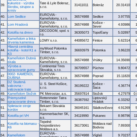
kukurice - výroba
Tate & Lyle Boleraz,
39.
31411011
Boleráz
20.31410
škrobu, sirupov a
s.r.o.
krmív
EUROVIA -
40.
Lom Sedlice
36574988
Sedlice
3.97755
Kameňolomy, s.r.o.
EUROVIA -
Košice -
41.
Lom Hradová
36574988
4.93986
Kameňolomy, s.r.o.
Sever
DECODOM, spol. s
42.
Kotolňa na drevo
36305073
Topoľčany
5.02897
r.o.
Kameňolom a linka
43.
LOMY s.r.o.
44085672
Fintice
5.62314
drvenia kameniva
Hlavná centrálna
myWood Polomka
44.
kotolňa - kotol K1 a
36693979
Polomka
3.86220
Timber, s.r.o.
K3
Kameňolom Dubná
EUROVIA -
45.
36574988
Vrútky
14.35690
skala
Kameňolomy, s.r.o.
Výroba a
Continental Tires
46.
36709557
Púchov
9.80472
spracovanie gumy
Slovakia, s.r.o.
0002- KAMEŇOL
EUROVIA -
47.
36574988
Poprad
15.11820
DUBINA
Kameňolomy, s.r.o.
DZ Studená
U. S. Steel Košice,
Košice -
48.
valcovna -
36199222
4.36774
s.r.o.
Šaca
valcovacie trate
49.
Kameňolom Stožok
PK Metrostav, a.s.
35697814
Stožok
4.27979
0
Priemyselné
Rettenmeier Tatra
Liptovský
50.
36387592
6.33292
spracovanie dreva
Timber, s.r.o.
Hrádok
Splietacie stroje
Bekaert Slovakia
51.
36045161
Sládkovičovo
4.91269
kordov
s.r.o.
Hammerbacher SK,
52.
Kotolňa pri VH
34119990
Pukanec
8.98796
1
a.s.
Tepelné
Kotolňa na biomasu -
Moldava nad
53.
hospodárstvo
36173061
7.89300
K6
Bodvou
Moldava a.s.
EUROVIA -
54.
Kameňolom
36574988
Vígľaš
9.70237