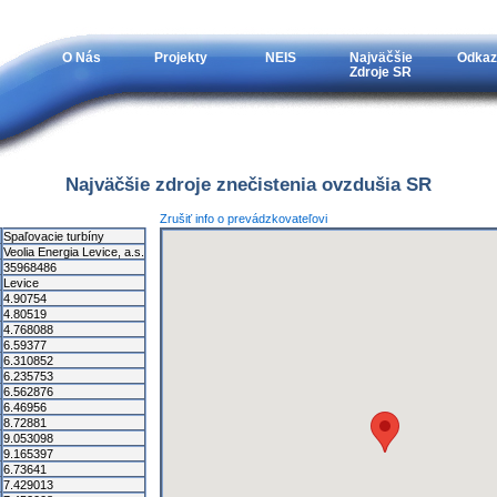
O Nás
Projekty
NEIS
Najväčšie
Odkaz
Zdroje SR
Najväčšie zdroje znečistenia ovzdušia SR
Zrušiť info o prevádzkovateľovi
Spaľovacie turbíny
Veolia Energia Levice, a.s.
35968486
Levice
4.90754
4.80519
4.768088
6.59377
6.310852
6.235753
6.562876
6.46956
8.72881
9.053098
9.165397
6.73641
7.429013