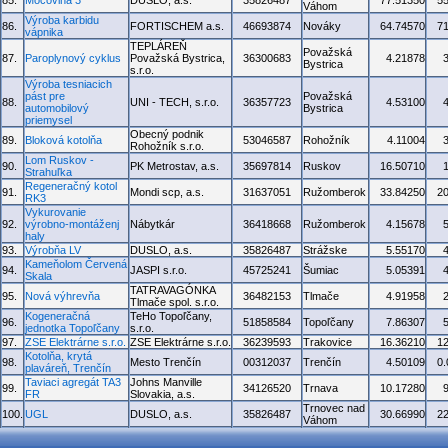
85.
Močovina 3
DUSLO, a.s.
35826487
77.51350
5
Váhom
Výroba karbidu
86.
FORTISCHEM a.s.
46693874
Nováky
64.74570
7
vápnika
TEPLÁREŇ
Považská
87.
Paroplynový cyklus
Považská Bystrica,
36300683
4.21878
Bystrica
s.r.o.
Výroba tesniacich
pást pre
Považská
88.
UNI - TECH, s.r.o.
36357723
4.53100
automobilový
Bystrica
priemysel
Obecný podnik
89.
Bloková kotolňa
53046587
Rohožník
4.11004
Rohožník s.r.o.
Lom Ruskov -
90.
PK Metrostav, a.s.
35697814
Ruskov
16.50710
Strahuľka
Regeneračný kotol
91.
Mondi scp, a.s.
31637051
Ružomberok
33.84250
2
RK3
Vykurovanie
92.
výrobno-montáženj
Nábytkár
36418668
Ružomberok
4.15678
haly
93.
Výrobňa LV
DUSLO, a.s.
35826487
Strážske
5.55170
Kameňolom Červená
94.
JASPI s.r.o.
45725241
Šumiac
5.05391
Skala
TATRAVAGÓNKA
95.
Nová výhrevňa
36482153
Tlmače
4.91958
Tlmače spol. s.r.o.
Kogeneračná
TeHo Topoľčany,
96.
51858584
Topoľčany
7.86307
jednotka Topoľčany
s.r.o.
97.
ZSE Elektrárne s.r.o.
ZSE Elektrárne s.r.o.
36239593
Trakovice
16.36210
1
Kotolňa, krytá
98.
Mesto Trenčín
00312037
Trenčín
4.50109
0
plaváreň, Trenčín
Taviaci agregát TA3
Johns Manville
99.
34126520
Trnava
10.17280
FR
Slovakia, a.s.
Trnovec nad
100.
UGL
DUSLO, a.s.
35826487
30.66990
2
Váhom