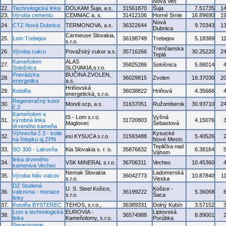
Nová Ves
22.
Technologická linka
DOLKAM Šuja, a.s.
31561870
Šuja
7.51735
1
23.
Výroba cementu
CEMMAC a. s.
31412106
Horné Srnie
16.89690
1
Nová
24.
CTZ Nová Dubnica
TERMONOVA, a.s.
36322644
9.70343
1
Dubnica
Carmeuse Slovakia,
25.
Lom Trebejov
36198749
Trebejov
5.18389
1
s.r.o.
Trenčianska
26.
Výroba cukru
Považský cukor a.s.
35716266
30.25220
2
Teplá
Kameňolom
ALAS
27.
35825286
Sološnica
5.88014
Sološnica
SLOVAKIA,s.r.o.
Prevádzka
BUČINA ZVOLEN,
28.
36029815
Zvolen
18.37030
2
energetika
a.s.
Hriňovská
29.
Kotolňa
36038822
Hriňová
4.35666
energetická, s.r.o.
Regeneračný kotol
30.
Mondi scp, a.s.
31637051
Ružomberok
30.93710
2
č.2
Kameňolom a
IS - Lom s.r.o.
Vyšná
31.
výrobná linka
31720803
4.15076
Maglovec
Šebastová
drveného kameňa
Výhrevňa č.3 - kotle
Kysucké
32.
esi KYSUCA s.r.o.
31593488
5.40526
na štiepku aj ZPN
Nové Mesto
Teplička nad
33.
SO 300 - Lakovňa
Kia Slovakia s. r. o.
35876832
6.38164
Váhom
linka drveného
34.
VSK MINERAL s.r.o.
36706311
Vechec
10.45360
kameniva Vechec
Nemak Slovakia
Ladomerská
35.
Výroba hláv valcov
36042773
10.87840
1
s.r.o.
Vieska
DZ Studená
U. S. Steel Košice,
Košice -
36.
valcovna - moriace
36199222
5.36068
s.r.o.
Šaca
linky
37.
Kotolňa BYSTEREC
TEHOS, s.r.o.,
36389331
Dolný Kubín
3.57152
Lom a technologická
EUROVIA -
Liptovská
38.
36574988
8.89001
linka
Kameňolomy, s.r.o.
Porúbka
Spracovanie