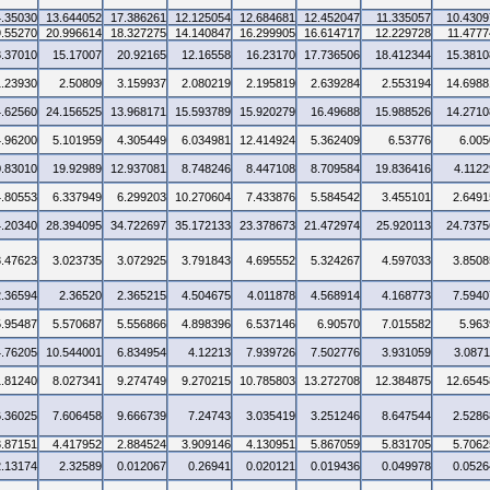
4.35030
13.644052
17.386261
12.125054
12.684681
12.452047
11.335057
10.4309
9.55270
20.996614
18.327275
14.140847
16.299905
16.614717
12.229728
11.4777
3.37010
15.17007
20.92165
12.16558
16.23170
17.736506
18.412344
15.3810
1.23930
2.50809
3.159937
2.080219
2.195819
2.639284
2.553194
14.6988
4.62560
24.156525
13.968171
15.593789
15.920279
16.49688
15.988526
14.2710
4.96200
5.101959
4.305449
6.034981
12.414924
5.362409
6.53776
6.005
0.83010
19.92989
12.937081
8.748246
8.447108
8.709584
19.836416
4.1122
4.80553
6.337949
6.299203
10.270604
7.433876
5.584542
3.455101
2.6491
4.20340
28.394095
34.722697
35.172133
23.378673
21.472974
25.920113
24.7375
3.47623
3.023735
3.072925
3.791843
4.695552
5.324267
4.597033
3.8508
2.36594
2.36520
2.365215
4.504675
4.011878
4.568914
4.168773
7.5940
5.95487
5.570687
5.556866
4.898396
6.537146
6.90570
7.015582
5.963
4.76205
10.544001
6.834954
4.12213
7.939726
7.502776
3.931059
3.0871
1.81240
8.027341
9.274749
9.270215
10.785803
13.272708
12.384875
12.6545
6.36025
7.606458
9.666739
7.24743
3.035419
3.251246
8.647544
2.5286
3.87151
4.417952
2.884524
3.909146
4.130951
5.867059
5.831705
5.7062
2.13174
2.32589
0.012067
0.26941
0.020121
0.019436
0.049978
0.0526