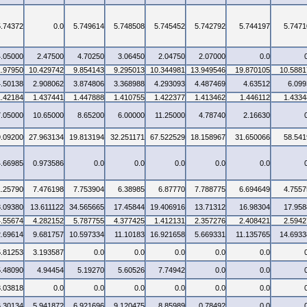
5.74372
0.0
5.749614
5.748508
5.745452
5.742792
5.744197
5.7471
4.05000
2.47500
4.70250
3.06450
2.04750
2.07000
0.0
1.97950
10.429742
9.854143
9.295013
10.344981
13.949546
19.870105
10.5881
4.50138
2.908062
3.874806
3.368988
4.293093
4.487469
4.63512
6.099
1.42184
1.437441
1.447888
1.410755
1.422377
1.413462
1.446112
1.4334
7.05000
10.65000
8.65200
6.00000
11.25000
4.78740
2.16630
9.09200
27.963134
19.813194
32.251171
67.522529
18.158967
31.650066
58.541
4.66985
0.973586
0.0
0.0
0.0
0.0
0.0
1.25790
7.476198
7.753904
6.38985
6.87770
7.788775
6.694649
4.7557
3.09380
13.611122
34.565665
17.45844
19.406916
13.71312
16.98304
17.958
4.55674
4.282152
5.787755
4.377425
1.412131
2.357276
2.408421
2.5942
2.69614
9.681757
10.597334
11.10183
16.921658
5.669331
11.135765
14.6933
5.81253
3.193587
0.0
0.0
0.0
0.0
0.0
5.48090
4.94454
5.19270
5.60526
7.74942
0.0
0.0
3.03818
0.0
0.0
0.0
0.0
0.0
0.0
6.30134
5.941872
6.921696
9.120475
8.85989
0.78492
0.0