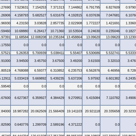
3.27690
7.523631
7.154253
7.371313
7.144862
6.791795
6.827609
0.9790
4.26906
4.158793
5.682527
5.631679
4.192815
6.037636
7.047681
6.1076
3.96930
4.23150
3.03828
2.857735
2.022908
1.772227
1.421691
1.3360
0.59460
10.68880
6.26417
10.71360
10.53504
0.24630
0.235046
0.1827
6.97391
11.68584
12.008208
10.235184
13.458864
13.09620
13.09620
13.1230
3.17550
0.0
0.0
0.0
0.0
0.0
0.0
4.57521
5.26353
5.700939
5.038411
5.55407
5.530686
5.532741
5.5333
2.91000
3.94500
3.45750
3.67500
3.49200
3.61500
3.32010
3.476
4.80519
4.768088
6.59377
6.310852
6.235753
6.562876
6.46956
8.728
5.12911
5.033419
5.669892
5.439235
5.637206
5.97592
6.601382
6.2435
4.59540
0.0
0.0
0.0
0.0
0.0
0.0
3.67600
6.627367
6.359927
4.384429
9.270951
5.415084
7.110782
3.4906
7.84000
18.987282
20.062509
21.566409
19.141103
20.921118
20.335658
20.3233
2.82590
0.640776
1.299709
2.589196
4.371222
0.0
0.0