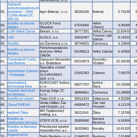
Kameňolomy, s.r.o.
Sušiareň
poľnohospodárskych
55.
produktov - DAN-
Agro Boleráz, s.r.o.
36245160
Boleráz
5.74235
CORN Model DC
283 CE
Kotolňa na drevnú
GLOCK Forst
Veľké
56.
47543060
4.05000
štiepku
Slowakei
Uherce
57.
LOM Veľká Čierna
Bekam, s.r.o.
36777391
Veľká Čierna
12.63470
1
Trnovec nad
58.
LAD
DUSLO, a.s.
35826487
8.19152
Váhom
59.
Kotolňa
esi Žarnovica s.r.o.
36744921
Žarnovica
4.10600
Poľnohospodárske
Kotolňa na drevnú
60.
družstvo Veľké
00198013
Veľké Zálužie
6.42900
štiepku
Zálužie
Cementáreň Turňa
Danucem Slovensko
Dvorníky -
61.
00214973
22.28230
3
nad Bodvou
a.s. Bratislava
Včeláre
Špeciálne cestné
Kameňolom Zuberec
práce
62.
31602363
Zuberec
7.05070
- Podspády
SLOVKOREKT,
spol. s r.o.
Automatická
EUROCAST Košice,
Košice -
63.
36577707
10.15590
1
formovacia linka
s.r.o.
Šaca
Tepelná elektráreň
Energy Edge ZC
64.
36866661
Žarnovica
15.29890
1
na biomasu
s.r.o.
65.
Kotolňa pri stanici
Teplo GGE s.r.o.
36012424
Želiezovce
4.83285
Veolia Utilities Žiar
Žiar nad
66.
Závod ENEVIA
44069472
4.12129
nad Hronom, a.s.
Hronom
MH Teplárenský
67.
tepláreň Žilina
36211541
Žilina
7.15780
holding, a.s.
Kotolňa na
Banská
68.
STEFE ECB, s.r.o.
35889080
6.91856
spaľovanie biomasy
Bystrica
Kotolňa na biomasu
Prievidzské tepelné
69.
36325961
Nováky
10.61320
Laskár
hospodárstvo, a.s.
Kogeneračná
70.
TeHo Bardejov, s.r.o.
51848520
Bardejov
7.61998