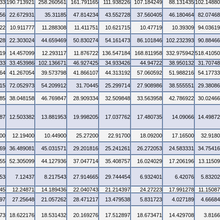
33
190.713921
258.260561
161.791165
111.938226
107.184249
88.131435
102.1488
56
22.672931
35.31185
47.814234
43.552728
37.560405
46.180464
82.0746
22
10.911777
11.288308
11.411751
10.621715
10.47719
10.39309
94.0361
28
22.303024
44.659469
50.830274
54.161473
86.101846
102.232393
90.8846
19
14.457099
12.293117
11.876722
136.547184
168.811958
332.975942
518.4105
33
33.453986
102.136671
46.927425
34.933426
44.94722
38.950132
31.7074
64
41.267054
39.573798
41.866107
44.313192
57.060592
51.988216
54.1773
15
72.052973
54.209912
31.70445
25.299714
27.908986
38.555551
29.3808
85
38.048158
46.769847
28.909334
32.509848
33.563958
42.786922
30.0246
87
12.503382
13.881953
19.998205
17.037762
17.480735
14.09066
14.4987
00
12.19400
10.44900
25.27200
22.91700
18.09200
17.16500
32.918
69
36.489081
45.031571
29.201816
25.241261
26.272053
24.583331
34.7541
55
52.305099
44.127936
37.047714
35.408757
16.024029
17.206196
13.1150
53
7.12437
8.217543
27.914665
29.744454
6.932401
6.42076
5.8320
45
12.24871
14.189436
22.040743
21.214397
24.27223
17.991278
11.1508
97
27.25648
21.057262
28.471217
13.479538
5.831723
4.027189
4.6668
73
18.622176
18.531432
20.169276
17.512897
18.673471
14.429708
3.816