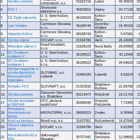
5.
Výroba cementu
31615716
Ladce
45.40810
3
cementáreň, a.s.
Slovenské
6.
EVO I
35829052
Vojany
24.77130
5
elektrárne a.s.
U. S. Steel Košice,
Košice -
7.
DZ Teplá valcovňa
36199222
9.17237
s.r.o.
Šaca
Carmeuse Slovakia,
Dvorníky -
8.
Lom Včeláre
36198749
15.49150
2
s.r.o.
Včeláre
Carmeuse Slovakia,
Košice -
9.
Vápenka Košice
36198749
5.97081
s.r.o.
Šaca
10.
Výroba vápna
DOLVAP, s.r.o.
31594786
Varín
26.42690
2
Knauf Insulation,
11.
Minerálne vlákno 2
31628109
Nová Baňa
28.84950
3
s.r.o.
DZ Oceliaren -
U. S. Steel Košice,
Košice -
12.
36199222
42.11560
2
oceliaren 2
s.r.o.
Šaca
DZ Oceliaren -
U. S. Steel Košice,
Košice -
13.
36199222
26.54620
2
oceliaren 1
s.r.o.
Šaca
Výroba magnezitu a
výroba bázických
SLOVMAG, a.s.
14.
31686184
Lubeník
8.83224
žiaruvzdorných
Lubeník
materiálov
Bratislava -
15.
Komplex FCC
SLOVNAFT, a.s.
31322832
21.69700
2
Ružinov
Danucem Slovensko
16.
Výroba cementu
00214973
Rohožník
18.51760
2
a.s. Bratislava
Výroba ferozliatin -
OFZ, akciová
Oravský
17.
36389030
7.71992
pr.ŠIROKÁ
spoločnosť
Podzámok
Prevádzka
18.
drevotrieskové
KRONOSPAN, s.r.o.
36059323
Zvolen
6.35966
1
dosky
19.
Kotol na biomasu
Mondi scp, a.s.
31637051
Ružomberok
16.67040
1
Úprava vápenca
20.
DOLVAP, s.r.o.
31594786
Varín
6.62395
Varín
Bratislava -
Nová lakovňa H2 a
Volkswagen
21.
35757442
Devínska
12.98660
1
H2a
Slovakia