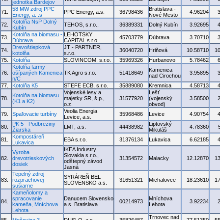
jednotka Bardejov
58 MW zdroj PPC
Bratislava -
71.
PPC Energy, a.s.
36798436
4.96204
Energy, a. .s
Nové Mesto
Kotolňa NsP Dolný
72.
TEHOS, s.r.o.,
36389331
Dolný Kubín
3.92695
Kubín
Kotolňa na biomasu -
LEHOTSKY
73.
45703779
Dúbrava
3.70710
Dúbrava
CAPITAL s.r.o.
Drevoštiepková
JT - PARTNER,
74.
36040720
Hriňová
10.58710
1
kotolňa
s.r.o.
75.
Kotolňa
SLOVINCOM, s.r.o.
35969326
Hurbanovo
5.78462
Kotolňa farmy
Kamenica
76.
ošípaných Kamenica
TK Agro s.r.o.
51418649
3.95895
nad Cirochou
n/C
77.
Kotolňa K5
STEFE ECB, s.r.o.
35889080
Kremnica
4.58713
Vojenské lesy a
Lešť
Kotolňa na biomasu
78.
majetky SR, š.p.,
31577920
(vojenský
3.58500
(K1 a K2)
o.z.
obvod)
Veolia Energia
79.
Spaľovacie turbíny
35968486
Levice
4.90754
Levice, a.s.
PK 5 - Podbreziny
Liptovský
80.
LMT, a.s.
44438982
4.78360
Žiarska
Mikuláš
Kompostáreň
81.
EBA s.r.o.
31376134
Lukavica
6.62185
Lukavica
IKEA Industry
Výroba
Slovakia s.r.o.,
82.
drevotrieskových
31354572
Malacky
12.12870
1
odštepný závod
dosiek
Jasná
Tepelný zdroj
SYRÁREŇ BEL
83.
rozprachovej
31651321
Michalovce
18.23610
1
SLOVENSKO a.s.
sušiarne
Kameňolomy a
spracovanie
Danucem Slovensko
Mníchova
84.
00214973
3.92234
kameňa, Mníchova
a.s. Bratislava
Lehota
Lehota
Trnovec nad