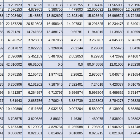
75
9.297923
9.137929
11.661138
13.075755
11.107476
11.565005
9.2919
42
7.570153
4.879703
5.380755
4.479003
12.806092
12.866667
12.0929
88
17.003462
15.48552
13.802697
12.393148
15.626649
16.999527
18.7248
19
22.187228
20.519303
16.458345
14.207831
18.291825
10.234475
11.6400
85
15.711291
14.741663
13.488173
9.56781
11.944015
11.39689
11.4055
03
4.676252
3.928301
4.207058
4.26311
3.260767
4.045398
6.9423
92
2.817072
2.822292
2.326804
2.62144
2.29080
0.55473
1.043
54
2.390066
2.451159
3.487802
2.852053
6.29950
7.472692
9.4108
62
42.810002
66.81009
0.0
0.0
80.048886
12.01008
9.2823
52
3.575155
2.165433
1.977421
2.28621
2.970657
3.040748
9.7165
78
8.230906
6.181202
7.187645
7.322401
7.24018
7.420377
6.8107
96
6.421287
6.264957
6.713797
6.956874
5.993304
5.469862
3.7914
17
3.61943
2.685756
2.706243
3.834739
3.323303
3.784278
7.9532
89
10.420899
9.511655
3.032153
0.007204
5.589907
5.139901
5.6635
87
3.793575
3.820686
3.89319
1.46391
1.460075
2.838924
3.2580
54
5.187338
5.120903
4.829734
11.265588
11.796503
12.946926
3.4124
41
0.058692
0.021501
0.014829
0.010805
0.025215
0.021091
0.745