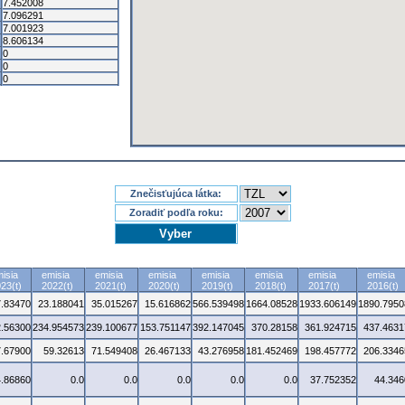
7.452008
7.096291
7.001923
8.606134
0
0
0
Znečisťujúca látka:
Zoradiť podľa roku:
isia
emisia
emisia
emisia
emisia
emisia
emisia
emisia
23(t)
2022(t)
2021(t)
2020(t)
2019(t)
2018(t)
2017(t)
2016(t)
7.83470
23.188041
35.015267
15.616862
566.539498
1664.08528
1933.606149
1890.7950
.56300
234.954573
239.100677
153.751147
392.147045
370.28158
361.924715
437.4631
7.67900
59.32613
71.549408
26.467133
43.276958
181.452469
198.457772
206.3346
4.86860
0.0
0.0
0.0
0.0
0.0
37.752352
44.346