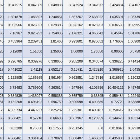
82
0.047515
0.047609
0.048098
3.343524
3.342872
3.424884
3.3410
20
1.601878
1.086697
1.240851
1.857267
2.633022
1.035391
1.9873
87
0.053566
0.025937
0.029306
0.026162
0.028263
0.036539
0.0299
65
7.16967
9.025793
7.754035
7.176321
4.965842
6.45642
1.8178
45
3.433964
2.239431
1.81468
0.993601
0.970652
1.776007
1.0890
20
0.12000
1.51650
1.35000
1.80000
1.76550
0.90000
0.375
92
0.290765
0.339276
0.338055
0.285209
0.340374
0.336225
0.4141
17
5.441022
2.41119
2.652178
3.15711
2.428218
2.368915
1.643
76
1.132905
1.185985
1.561954
0.962851
1.247816
1.016557
1.1303
00
3.73483
3.789606
4.263614
4.247844
4.103836
10.404122
9.4574
26
0.684839
1.436027
0.558363
0.865759
0.63895
0.859484
1.2224
81
0.132268
0.696192
0.696759
0.590598
0.499389
0.72720
0.6388
58
4.695734
4.449227
3.825282
1.225301
0.409187
0.750612
0.7336
65
0.568421
0.57216
0.66603
0.667967
0.123959
0.144673
0.1031
00
8.83200
8.75550
12.17550
8.251245
0.0
0.018848
0.0291
18
4.500461
3.331454
0.278021
1.060487
1.466022
0.435008
0.0036