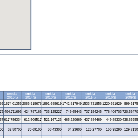
emisia
emisia
emisia
emisia
emisia
emisia
emisia
2015(t)
2014(t)
2013(t)
2012(t)
2011(t)
2010(t)
2009(t)
86
1874.01356
2086.918678
1891.688619
1742.817949
1533.731856
1220.691629
899.617
72
404.711693
424.797166
733.125227
749.65443
737.154245
778.406703
720.5347
57
617.756334
612.506517
521.167123
465.220669
437.884469
449.89330
438.8395
00
62.50700
70.69100
58.43300
84.23600
125.27700
156.95290
129.713