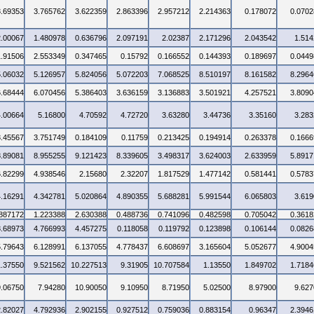
3.69353
3.765762
3.622359
2.863396
2.957212
2.214363
0.178072
0.0702
2.00067
1.480978
0.636796
2.097191
2.02387
2.171296
2.043542
1.514
1.91506
2.553349
0.347465
0.15792
0.166552
0.144393
0.189697
0.0449
5.06032
5.126957
5.824056
5.072203
7.068525
8.510197
8.161582
8.2964
6.68444
6.070456
5.386403
3.636159
3.136883
3.501921
4.257521
3.8090
4.00664
5.16800
4.70592
4.72720
3.63280
3.44736
3.35160
3.283
3.45567
3.751749
0.184109
0.11759
0.213425
0.194914
0.263378
0.1666
8.89081
8.955255
9.121423
8.339605
3.498317
3.624003
2.633959
5.8917
6.82299
4.938546
2.15680
2.32207
1.817529
1.477142
0.581441
0.5783
4.16291
4.342781
5.020864
4.890355
5.688281
5.991544
6.065803
3.619
.887172
1.223388
2.630388
0.488736
0.741096
0.482598
0.705042
0.3618
3.68973
4.766993
4.457275
0.118058
0.119792
0.123898
0.106144
0.0826
5.79643
6.128991
6.137055
4.778437
6.608697
3.165604
5.052677
4.9004
1.37550
9.521562
10.227513
9.31905
10.707584
1.13550
1.849702
1.7184
9.06750
7.94280
10.90050
9.10950
8.71950
5.02500
8.97900
9.627
2.82027
4.792936
2.902155
0.927512
0.759036
0.883154
0.96347
2.3946