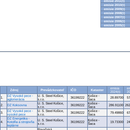
emisie 2011(t)
emisie 2010(t)
emisie 2009(t)
emisie 2008(t)
emisie 2007(t)
emisie 2006(t)
emisie 2005(t)
emisia
em
Zdroj
Prevádzkovateľ
IČO
Kataster
2024(t)
20
DZ Vysoké pece -
U. S. Steel Košice,
Košice -
1.
36199222
28.89700
5
aglomerácia
s.r.o.
Šaca
U. S. Steel Košice,
Košice -
2.
DZ Koksovna
36199222
286.91100
262
s.r.o.
Šaca
DZ Vysoké pece -
U. S. Steel Košice,
Košice -
3.
36199222
79.49860
6
vysoké pece
s.r.o.
Šaca
DZ Energetika -
U. S. Steel Košice,
Košice -
4.
Kotolňa a strojovňa
36199222
19.73300
2
s.r.o.
Šaca
teplárne
Považská