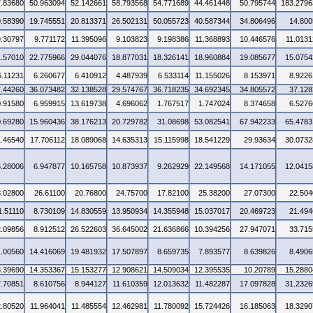
7.83680
50.963094
52.142661
58.793568
54.771689
44.461448
50.795744
183.2796
0.58390
19.745551
20.813371
26.502131
50.055723
40.587344
34.806496
14.800
9.30797
9.771172
11.395096
9.103823
9.198386
11.368893
10.446576
11.0131
1.57010
22.775966
29.044076
18.877031
18.326141
18.960884
19.085677
15.0754
6.11231
6.260677
6.410912
4.487939
6.533114
11.155026
8.153971
8.9226
7.44260
36.073482
32.138528
29.574767
36.718235
34.692345
34.805572
37.128
0.91580
6.959915
13.619738
4.696062
1.767517
1.747024
8.374658
6.5276
0.69280
15.960436
38.176213
20.729782
31.08698
53.082541
67.942233
65.4783
1.46540
17.706112
18.089068
14.635313
15.115998
18.541229
29.93634
30.0732
6.28006
6.947877
10.165758
10.873937
9.262929
22.149568
14.171055
12.0415
3.02800
26.61100
20.76800
24.75700
17.82100
25.38200
27.07300
22.504
1.51110
8.730109
14.830559
13.950934
14.355948
15.037017
20.469723
21.494
2.09856
8.912512
26.522603
36.645002
21.636866
10.394256
27.947071
33.715
1.00560
14.416069
19.481932
17.507897
8.659735
7.893577
8.639826
8.4906
8.39690
14.353367
15.153277
12.908621
14.509034
12.395535
10.20789
15.2880
7.70851
8.610756
8.944127
11.610359
12.013632
11.482287
17.097828
31.2326
2.80520
11.964041
11.485554
12.462981
11.780092
15.724426
16.185063
18.3290