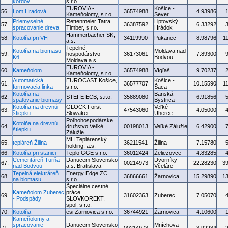
kordov
s.r.o.
EUROVIA -
Košice -
56.
Lom Hradová
36574988
4.93986
Kameňolomy, s.r.o.
Sever
Priemyselné
Rettenmeier Tatra
Liptovský
57.
36387592
6.33292
spracovanie dreva
Timber, s.r.o.
Hrádok
Hammerbacher SK,
58.
Kotolňa pri VH
34119990
Pukanec
8.98796
1
a.s.
Tepelné
Kotolňa na biomasu -
Moldava nad
59.
hospodárstvo
36173061
7.89300
K6
Bodvou
Moldava a.s.
EUROVIA -
60.
Kameňolom
36574988
Vígľaš
9.70237
Kameňolomy, s.r.o.
Automatická
EUROCAST Košice,
Košice -
61.
36577707
10.15590
1
formovacia linka
s.r.o.
Šaca
Kotolňa na
Banská
62.
STEFE ECB, s.r.o.
35889080
6.91856
spaľovanie biomasy
Bystrica
Kotolňa na drevnú
GLOCK Forst
Veľké
63.
47543060
4.05000
štiepku
Slowakei
Uherce
Poľnohospodárske
Kotolňa na drevnú
64.
družstvo Veľké
00198013
Veľké Zálužie
6.42900
štiepku
Zálužie
MH Teplárenský
65.
tepláreň Žilina
36211541
Žilina
7.15780
holding, a.s.
66.
Kotolňa pri stanici
Teplo GGE s.r.o.
36012424
Želiezovce
4.83285
Cementáreň Turňa
Danucem Slovensko
Dvorníky -
67.
00214973
22.28230
3
nad Bodvou
a.s. Bratislava
Včeláre
Tepelná elektráreň
Energy Edge ZC
68.
36866661
Žarnovica
15.29890
1
na biomasu
s.r.o.
Špeciálne cestné
Kameňolom Zuberec
práce
69.
31602363
Zuberec
7.05070
- Podspády
SLOVKOREKT,
spol. s r.o.
70.
Kotolňa
esi Žarnovica s.r.o.
36744921
Žarnovica
4.10600
Kameňolomy a
spracovanie
Danucem Slovensko
Mníchova