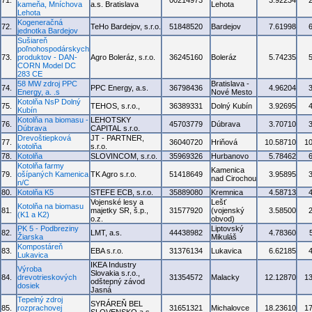
71.
00214973
3.92234
kameňa, Mníchova
a.s. Bratislava
Lehota
Lehota
Kogeneračná
72.
TeHo Bardejov, s.r.o.
51848520
Bardejov
7.61998
jednotka Bardejov
Sušiareň
poľnohospodárskych
73.
produktov - DAN-
Agro Boleráz, s.r.o.
36245160
Boleráz
5.74235
CORN Model DC
283 CE
58 MW zdroj PPC
Bratislava -
74.
PPC Energy, a.s.
36798436
4.96204
Energy, a. .s
Nové Mesto
Kotolňa NsP Dolný
75.
TEHOS, s.r.o.,
36389331
Dolný Kubín
3.92695
Kubín
Kotolňa na biomasu -
LEHOTSKY
76.
45703779
Dúbrava
3.70710
Dúbrava
CAPITAL s.r.o.
Drevoštiepková
JT - PARTNER,
77.
36040720
Hriňová
10.58710
1
kotolňa
s.r.o.
78.
Kotolňa
SLOVINCOM, s.r.o.
35969326
Hurbanovo
5.78462
Kotolňa farmy
Kamenica
79.
ošípaných Kamenica
TK Agro s.r.o.
51418649
3.95895
nad Cirochou
n/C
80.
Kotolňa K5
STEFE ECB, s.r.o.
35889080
Kremnica
4.58713
Vojenské lesy a
Lešť
Kotolňa na biomasu
81.
majetky SR, š.p.,
31577920
(vojenský
3.58500
(K1 a K2)
o.z.
obvod)
PK 5 - Podbreziny
Liptovský
82.
LMT, a.s.
44438982
4.78360
Žiarska
Mikuláš
Kompostáreň
83.
EBA s.r.o.
31376134
Lukavica
6.62185
Lukavica
IKEA Industry
Výroba
Slovakia s.r.o.,
84.
drevotrieskových
31354572
Malacky
12.12870
1
odštepný závod
dosiek
Jasná
Tepelný zdroj
SYRÁREŇ BEL
85.
rozprachovej
31651321
Michalovce
18.23610
1