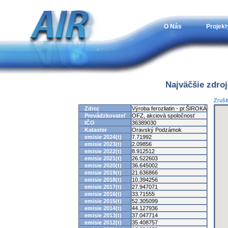
O Nás
Projekt
Najväčšie zdro
Zruši
Zdroj
Výroba ferozliatin - pr.ŠIROKÁ
Prevádzkovateľ
OFZ, akciová spoločnosť
IČO
36389030
Kataster
Oravský Podzámok
emisie 2024(t)
7.71992
emisie 2023(t)
2.09856
emisie 2022(t)
8.912512
emisie 2021(t)
26.522603
emisie 2020(t)
36.645002
emisie 2019(t)
21.636866
emisie 2018(t)
10.394256
emisie 2017(t)
27.947071
emisie 2016(t)
33.71555
emisie 2015(t)
52.305099
emisie 2014(t)
44.127936
emisie 2013(t)
37.047714
emisie 2012(t)
35.408757