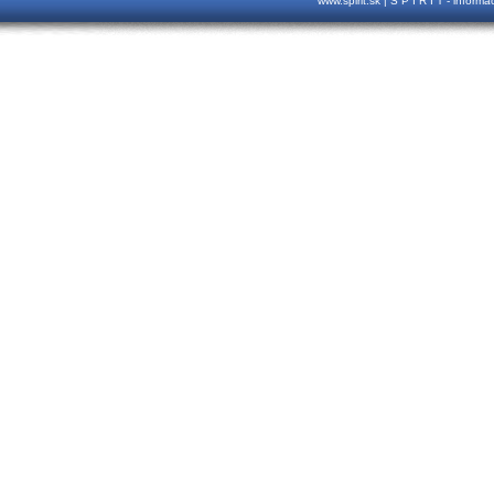
www.spirit.sk | S P I R I T - inform