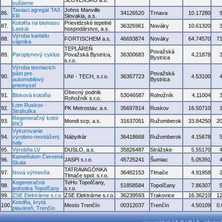
SLOVENSKO a.s.
sušiarne
Taviaci agregát TA3
Johns Manville
86.
34126520
Trnava
10.17280
FR
Slovakia, a.s.
Kotolňa na biomasu
Prievidzské tepelné
87.
36325961
Nováky
10.61320
Laskár
hospodárstvo, a.s.
Výroba karbidu
88.
FORTISCHEM a.s.
46693874
Nováky
64.74570
7
vápnika
TEPLÁREŇ
Považská
89.
Paroplynový cyklus
Považská Bystrica,
36300683
4.21878
Bystrica
s.r.o.
Výroba tesniacich
pást pre
Považská
90.
UNI - TECH, s.r.o.
36357723
4.53100
automobilový
Bystrica
priemysel
Obecný podnik
91.
Bloková kotolňa
53046587
Rohožník
4.11004
Rohožník s.r.o.
Lom Ruskov -
92.
PK Metrostav, a.s.
35697814
Ruskov
16.50710
Strahuľka
Regeneračný kotol
93.
Mondi scp, a.s.
31637051
Ružomberok
33.84250
2
RK3
Vykurovanie
94.
výrobno-montáženj
Nábytkár
36418668
Ružomberok
4.15678
haly
95.
Výrobňa LV
DUSLO, a.s.
35826487
Strážske
5.55170
Kameňolom Červená
96.
JASPI s.r.o.
45725241
Šumiac
5.05391
Skala
TATRAVAGÓNKA
97.
Nová výhrevňa
36482153
Tlmače
4.91958
Tlmače spol. s.r.o.
Kogeneračná
TeHo Topoľčany,
98.
51858584
Topoľčany
7.86307
jednotka Topoľčany
s.r.o.
99.
ZSE Elektrárne s.r.o.
ZSE Elektrárne s.r.o.
36239593
Trakovice
16.36210
1
Kotolňa, krytá
100.
Mesto Trenčín
00312037
Trenčín
4.50109
0
plaváreň, Trenčín