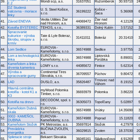
39.
Mondi scp, a.s.
31637051
Ružomberok
30.93710
2
č.2
DZ Studená
U. S. Steel Košice,
Košice -
40.
valcovna - moriace
36199222
5.36068
s.r.o.
Šaca
linky
Veolia Utilities Žiar
Žiar nad
41.
Závod ENEVIA
44069472
4.12129
nad Hronom, a.s.
Hronom
42.
Kotolňa BYSTEREC
TEHOS, s.r.o.,
36389331
Dolný Kubín
3.57152
Spracovanie
kukurice - výroba
Tate & Lyle Boleraz,
43.
31411011
Boleráz
20.31410
škrobu, sirupov a
s.r.o.
krmív
EUROVIA -
44.
Lom Sedlice
36574988
Sedlice
3.97755
Kameňolomy, s.r.o.
Lom a technologická
EUROVIA -
Liptovská
45.
36574988
8.89001
linka
Kameňolomy, s.r.o.
Porúbka
Kameňolom a linka
46.
LOMY s.r.o.
44085672
Fintice
5.62314
drvenia kameniva
Výroba a
Continental Tires
47.
36709557
Púchov
9.80472
spracovanie gumy
Slovakia, s.r.o.
Trnovec nad
48.
LAD
DUSLO, a.s.
35826487
8.19152
Váhom
Hlavná centrálna
myWood Polomka
49.
kotolňa - kotol K1 a
36693979
Polomka
3.86220
Timber, s.r.o.
K3
DECODOM, spol. s
50.
Kotolňa na drevo
36305073
Topoľčany
5.02897
r.o.
Kameňolom Dubná
EUROVIA -
51.
36574988
Vrútky
14.35690
skala
Kameňolomy, s.r.o.
0002- KAMEŇOL
EUROVIA -
52.
36574988
Poprad
15.11820
DUBINA
Kameňolomy, s.r.o.
53.
Kameňolom Stožok
PK Metrostav, a.s.
35697814
Stožok
4.27979
0
Prevádzka
BUČINA ZVOLEN,
54.
36029815
Zvolen
18.37030
2
energetika
a.s.
Splietacie stroje
Bekaert Slovakia
55.
36045161
Sládkovičovo
4.91269