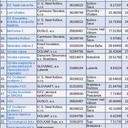
U. S. Steel Košice,
Košice -
6.
DZ Teplá valcovňa
36199222
9.17237
s.r.o.
Šaca
Carmeuse Slovakia,
Dvorníky -
7.
Lom Včeláre
36198749
15.49150
2
s.r.o.
Včeláre
DZ Energetika -
U. S. Steel Košice,
Košice -
8.
Kotolňa a strojovňa
36199222
19.73300
2
s.r.o.
Šaca
teplárne
Trnovec nad
9.
Močovina 3
DUSLO, a.s.
35826487
77.51350
5
Váhom
Carmeuse Slovakia,
Košice -
10.
Vápenka Košice
36198749
5.97081
s.r.o.
Šaca
Knauf Insulation,
11.
Minerálne vlákno 2
31628109
Nová Baňa
28.84950
3
s.r.o.
12.
Výroba vápna
DOLVAP, s.r.o.
31594786
Varín
26.42690
2
Danucem Slovensko
13.
Výroba cementu
00214973
Rohožník
18.51760
2
a.s. Bratislava
Výroba magnezitu a
výroba bázických
SLOVMAG, a.s.
14.
31686184
Lubeník
8.83224
žiaruvzdorných
Lubeník
materiálov
DZ Oceliaren -
U. S. Steel Košice,
Košice -
15.
36199222
26.54620
2
oceliaren 1
s.r.o.
Šaca
Bratislava -
16.
Komplex FCC
SLOVNAFT, a.s.
31322832
21.69700
2
Ružinov
Výroba ferozliatin -
OFZ, akciová
Oravský
17.
36389030
7.71992
pr.ŠIROKÁ
spoločnosť
Podzámok
Trnovec nad
18.
UGL
DUSLO, a.s.
35826487
30.66990
2
Váhom
DZ Oceliaren -
U. S. Steel Košice,
Košice -
19.
36199222
42.11560
2
oceliaren 2
s.r.o.
Šaca
Úprava vápenca
20.
DOLVAP, s.r.o.
31594786
Varín
6.62395
Varín
21.
Technologická linka
DOLKAM Šuja, a.s.
31561870
Šuja
7.51735
1
Bratislava -
Nová lakovňa H2 a
Volkswagen