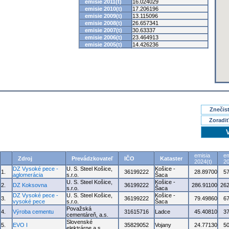
emisie 2011(t)
16.024029
emisie 2010(t)
17.206196
emisie 2009(t)
13.115096
emisie 2008(t)
26.657341
emisie 2007(t)
30.63337
emisie 2006(t)
23.464913
emisie 2005(t)
14.426236
Znečisť
Zoradiť
emisia
em
Zdroj
Prevádzkovateľ
IČO
Kataster
2024(t)
20
DZ Vysoké pece -
U. S. Steel Košice,
Košice -
1.
36199222
28.89700
5
aglomerácia
s.r.o.
Šaca
U. S. Steel Košice,
Košice -
2.
DZ Koksovna
36199222
286.91100
262
s.r.o.
Šaca
DZ Vysoké pece -
U. S. Steel Košice,
Košice -
3.
36199222
79.49860
6
vysoké pece
s.r.o.
Šaca
Považská
4.
Výroba cementu
31615716
Ladce
45.40810
3
cementáreň, a.s.
Slovenské
5.
EVO I
35829052
Vojany
24.77130
5
elektrárne a.s.