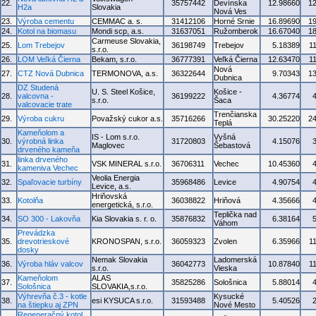
22.
35757442
Devínska
12.98660
1
H2a
Slovakia
Nová Ves
23.
Výroba cementu
CEMMAC a. s.
31412106
Horné Srnie
16.89690
1
24.
Kotol na biomasu
Mondi scp, a.s.
31637051
Ružomberok
16.67040
1
Carmeuse Slovakia,
25.
Lom Trebejov
36198749
Trebejov
5.18389
1
s.r.o.
26.
LOM Veľká Čierna
Bekam, s.r.o.
36777391
Veľká Čierna
12.63470
1
Nová
27.
CTZ Nová Dubnica
TERMONOVA, a.s.
36322644
9.70343
1
Dubnica
DZ Studená
U. S. Steel Košice,
Košice -
28.
valcovna -
36199222
4.36774
s.r.o.
Šaca
valcovacie trate
Trenčianska
29.
Výroba cukru
Považský cukor a.s.
35716266
30.25220
2
Teplá
Kameňolom a
IS - Lom s.r.o.
Vyšná
30.
výrobná linka
31720803
4.15076
Maglovec
Šebastová
drveného kameňa
linka drveného
31.
VSK MINERAL s.r.o.
36706311
Vechec
10.45360
kameniva Vechec
Veolia Energia
32.
Spaľovacie turbíny
35968486
Levice
4.90754
Levice, a.s.
Hriňovská
33.
Kotolňa
36038822
Hriňová
4.35666
energetická, s.r.o.
Teplička nad
34.
SO 300 - Lakovňa
Kia Slovakia s. r. o.
35876832
6.38164
Váhom
Prevádzka
35.
drevotrieskové
KRONOSPAN, s.r.o.
36059323
Zvolen
6.35966
1
dosky
Nemak Slovakia
Ladomerská
36.
Výroba hláv valcov
36042773
10.87840
1
s.r.o.
Vieska
Kameňolom
ALAS
37.
35825286
Sološnica
5.88014
Sološnica
SLOVAKIA,s.r.o.
Výhrevňa č.3 - kotle
Kysucké
38.
esi KYSUCA s.r.o.
31593488
5.40526
na štiepku aj ZPN
Nové Mesto
Regeneračný kotol