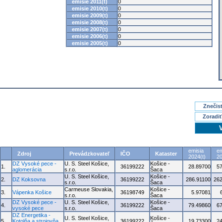
emisie 2011(t)
0
emisie 2010(t)
0
emisie 2009(t)
0
emisie 2008(t)
0
emisie 2007(t)
0
emisie 2006(t)
0
emisie 2005(t)
0
Znečisť
Zoradiť
emisia
em
Zdroj
Prevádzkovateľ
IČO
Kataster
2024(t)
20
DZ Vysoké pece -
U. S. Steel Košice,
Košice -
1.
36199222
28.89700
5
aglomerácia
s.r.o.
Šaca
U. S. Steel Košice,
Košice -
2.
DZ Koksovna
36199222
286.91100
262
s.r.o.
Šaca
Carmeuse Slovakia,
Košice -
3.
Vápenka Košice
36198749
5.97081
s.r.o.
Šaca
DZ Vysoké pece -
U. S. Steel Košice,
Košice -
4.
36199222
79.49860
6
vysoké pece
s.r.o.
Šaca
DZ Energetika -
U. S. Steel Košice,
Košice -
5.
Kotolňa a strojovňa
36199222
19.73300
2