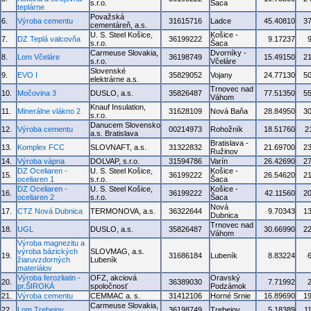
s.r.o.
Šaca
teplárne
Považská
6.
Výroba cementu
31615716
Ladce
45.40810
3
cementáreň, a.s.
U. S. Steel Košice,
Košice -
7.
DZ Teplá valcovňa
36199222
9.17237
s.r.o.
Šaca
Carmeuse Slovakia,
Dvorníky -
8.
Lom Včeláre
36198749
15.49150
2
s.r.o.
Včeláre
Slovenské
9.
EVO I
35829052
Vojany
24.77130
5
elektrárne a.s.
Trnovec nad
10.
Močovina 3
DUSLO, a.s.
35826487
77.51350
5
Váhom
Knauf Insulation,
11.
Minerálne vlákno 2
31628109
Nová Baňa
28.84950
3
s.r.o.
Danucem Slovensko
12.
Výroba cementu
00214973
Rohožník
18.51760
2
a.s. Bratislava
Bratislava -
13.
Komplex FCC
SLOVNAFT, a.s.
31322832
21.69700
2
Ružinov
14.
Výroba vápna
DOLVAP, s.r.o.
31594786
Varín
26.42690
2
DZ Oceliaren -
U. S. Steel Košice,
Košice -
15.
36199222
26.54620
2
oceliaren 1
s.r.o.
Šaca
DZ Oceliaren -
U. S. Steel Košice,
Košice -
16.
36199222
42.11560
2
oceliaren 2
s.r.o.
Šaca
Nová
17.
CTZ Nová Dubnica
TERMONOVA, a.s.
36322644
9.70343
1
Dubnica
Trnovec nad
18.
UGL
DUSLO, a.s.
35826487
30.66990
2
Váhom
Výroba magnezitu a
výroba bázických
SLOVMAG, a.s.
19.
31686184
Lubeník
8.83224
žiaruvzdorných
Lubeník
materiálov
Výroba ferozliatin -
OFZ, akciová
Oravský
20.
36389030
7.71992
pr.ŠIROKÁ
spoločnosť
Podzámok
21.
Výroba cementu
CEMMAC a. s.
31412106
Horné Srnie
16.89690
1
Carmeuse Slovakia,
22.
Lom Trebejov
36198749
Trebejov
5.18389
1