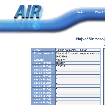
O Nás
Projekt
Najväčšie zdro
Z
Zdroj
Kotolňa na biomasu Laskár
Prevádzkovateľ
Prievidzské tepelné hospodárstvo, a.s.
IČO
36325961
Kataster
Nováky
emisie 2024(t)
10.6132
emisie 2023(t)
3.03818
emisie 2022(t)
0
emisie 2021(t)
0
emisie 2020(t)
0
emisie 2019(t)
0
emisie 2018(t)
0
emisie 2017(t)
0
emisie 2016(t)
0
emisie 2015(t)
0
emisie 2014(t)
0
emisie 2013(t)
0
emisie 2012(t)
0