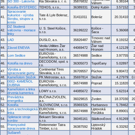
39.
SO 300 - Lakovňa
Kia Slovakia s. r. o.
35876832
6.38164
Váhom
40.
Kotolňa BYSTEREC
TEHOS, s.r.o.,
36389331
Dolný Kubín
3.57152
Spracovanie
kukurice - výroba
Tate & Lyle Boleraz,
41.
31411011
Boleráz
20.31410
škrobu, sirupov a
s.r.o.
krmív
DZ Studená
U. S. Steel Košice,
Košice -
42.
valcovna - moriace
36199222
5.36068
s.r.o.
Šaca
linky
Trnovec nad
43.
LAD
DUSLO, a.s.
35826487
8.19152
Váhom
Veolia Utilities Žiar
Žiar nad
44.
Závod ENEVIA
44069472
4.12129
nad Hronom, a.s.
Hronom
EUROVIA -
45.
Lom Sedlice
36574988
Sedlice
3.97755
Kameňolomy, s.r.o.
DECODOM, spol. s
46.
Kotolňa na drevo
36305073
Topoľčany
5.02897
r.o.
Výroba a
Continental Tires
47.
36709557
Púchov
9.80472
spracovanie gumy
Slovakia, s.r.o.
48.
Kameňolom Stožok
PK Metrostav, a.s.
35697814
Stožok
4.27979
0
0002- KAMEŇOL
EUROVIA -
49.
36574988
Poprad
15.11820
DUBINA
Kameňolomy, s.r.o.
Kameňolom a linka
50.
LOMY s.r.o.
44085672
Fintice
5.62314
drvenia kameniva
Prevádzka
BUČINA ZVOLEN,
51.
36029815
Zvolen
18.37030
2
energetika
a.s.
52.
Kotolňa
SLOVINCOM, s.r.o.
35969326
Hurbanovo
5.78462
Lom a technologická
EUROVIA -
Liptovská
53.
36574988
8.89001
linka
Kameňolomy, s.r.o.
Porúbka
Splietacie stroje
Bekaert Slovakia
54.
36045161
Sládkovičovo
4.91269
kordov
s.r.o.
Priemyselné
Rettenmeier Tatra
Liptovský
55.
36387592
6.33292
spracovanie dreva
Timber, s.r.o.
Hrádok
Sušiareň