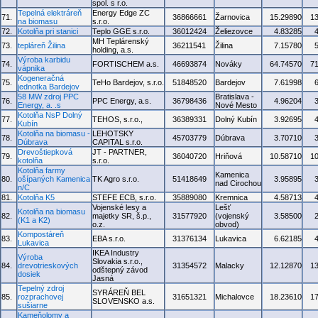
spol. s r.o.
Tepelná elektráreň
Energy Edge ZC
71.
36866661
Žarnovica
15.29890
1
na biomasu
s.r.o.
72.
Kotolňa pri stanici
Teplo GGE s.r.o.
36012424
Želiezovce
4.83285
MH Teplárenský
73.
tepláreň Žilina
36211541
Žilina
7.15780
holding, a.s.
Výroba karbidu
74.
FORTISCHEM a.s.
46693874
Nováky
64.74570
7
vápnika
Kogeneračná
75.
TeHo Bardejov, s.r.o.
51848520
Bardejov
7.61998
jednotka Bardejov
58 MW zdroj PPC
Bratislava -
76.
PPC Energy, a.s.
36798436
4.96204
Energy, a. .s
Nové Mesto
Kotolňa NsP Dolný
77.
TEHOS, s.r.o.,
36389331
Dolný Kubín
3.92695
Kubín
Kotolňa na biomasu -
LEHOTSKY
78.
45703779
Dúbrava
3.70710
Dúbrava
CAPITAL s.r.o.
Drevoštiepková
JT - PARTNER,
79.
36040720
Hriňová
10.58710
1
kotolňa
s.r.o.
Kotolňa farmy
Kamenica
80.
ošípaných Kamenica
TK Agro s.r.o.
51418649
3.95895
nad Cirochou
n/C
81.
Kotolňa K5
STEFE ECB, s.r.o.
35889080
Kremnica
4.58713
Vojenské lesy a
Lešť
Kotolňa na biomasu
82.
majetky SR, š.p.,
31577920
(vojenský
3.58500
(K1 a K2)
o.z.
obvod)
Kompostáreň
83.
EBA s.r.o.
31376134
Lukavica
6.62185
Lukavica
IKEA Industry
Výroba
Slovakia s.r.o.,
84.
drevotrieskových
31354572
Malacky
12.12870
1
odštepný závod
dosiek
Jasná
Tepelný zdroj
SYRÁREŇ BEL
85.
rozprachovej
31651321
Michalovce
18.23610
1
SLOVENSKO a.s.
sušiarne
Kameňolomy a