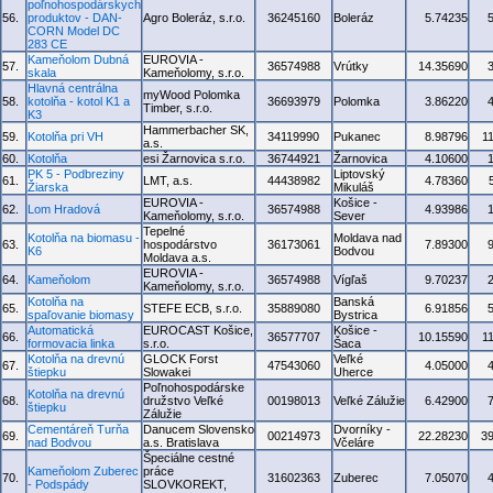
poľnohospodárskych
56.
produktov - DAN-
Agro Boleráz, s.r.o.
36245160
Boleráz
5.74235
CORN Model DC
283 CE
Kameňolom Dubná
EUROVIA -
57.
36574988
Vrútky
14.35690
skala
Kameňolomy, s.r.o.
Hlavná centrálna
myWood Polomka
58.
kotolňa - kotol K1 a
36693979
Polomka
3.86220
Timber, s.r.o.
K3
Hammerbacher SK,
59.
Kotolňa pri VH
34119990
Pukanec
8.98796
1
a.s.
60.
Kotolňa
esi Žarnovica s.r.o.
36744921
Žarnovica
4.10600
PK 5 - Podbreziny
Liptovský
61.
LMT, a.s.
44438982
4.78360
Žiarska
Mikuláš
EUROVIA -
Košice -
62.
Lom Hradová
36574988
4.93986
Kameňolomy, s.r.o.
Sever
Tepelné
Kotolňa na biomasu -
Moldava nad
63.
hospodárstvo
36173061
7.89300
K6
Bodvou
Moldava a.s.
EUROVIA -
64.
Kameňolom
36574988
Vígľaš
9.70237
Kameňolomy, s.r.o.
Kotolňa na
Banská
65.
STEFE ECB, s.r.o.
35889080
6.91856
spaľovanie biomasy
Bystrica
Automatická
EUROCAST Košice,
Košice -
66.
36577707
10.15590
1
formovacia linka
s.r.o.
Šaca
Kotolňa na drevnú
GLOCK Forst
Veľké
67.
47543060
4.05000
štiepku
Slowakei
Uherce
Poľnohospodárske
Kotolňa na drevnú
68.
družstvo Veľké
00198013
Veľké Zálužie
6.42900
štiepku
Zálužie
Cementáreň Turňa
Danucem Slovensko
Dvorníky -
69.
00214973
22.28230
3
nad Bodvou
a.s. Bratislava
Včeláre
Špeciálne cestné
Kameňolom Zuberec
práce
70.
31602363
Zuberec
7.05070
- Podspády
SLOVKOREKT,