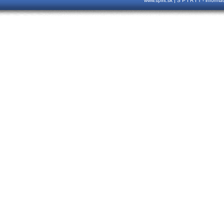
www.spirit.sk | S P I R I T - inform