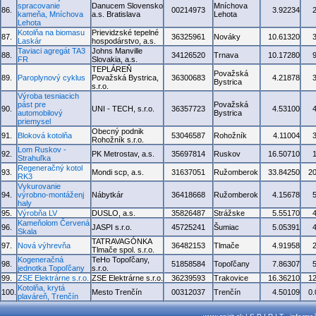
spracovanie
Danucem Slovensko
Mníchova
86.
00214973
3.92234
kameňa, Mníchova
a.s. Bratislava
Lehota
Lehota
Kotolňa na biomasu
Prievidzské tepelné
87.
36325961
Nováky
10.61320
Laskár
hospodárstvo, a.s.
Taviaci agregát TA3
Johns Manville
88.
34126520
Trnava
10.17280
FR
Slovakia, a.s.
TEPLÁREŇ
Považská
89.
Paroplynový cyklus
Považská Bystrica,
36300683
4.21878
Bystrica
s.r.o.
Výroba tesniacich
pást pre
Považská
90.
UNI - TECH, s.r.o.
36357723
4.53100
automobilový
Bystrica
priemysel
Obecný podnik
91.
Bloková kotolňa
53046587
Rohožník
4.11004
Rohožník s.r.o.
Lom Ruskov -
92.
PK Metrostav, a.s.
35697814
Ruskov
16.50710
Strahuľka
Regeneračný kotol
93.
Mondi scp, a.s.
31637051
Ružomberok
33.84250
2
RK3
Vykurovanie
94.
výrobno-montáženj
Nábytkár
36418668
Ružomberok
4.15678
haly
95.
Výrobňa LV
DUSLO, a.s.
35826487
Strážske
5.55170
Kameňolom Červená
96.
JASPI s.r.o.
45725241
Šumiac
5.05391
Skala
TATRAVAGÓNKA
97.
Nová výhrevňa
36482153
Tlmače
4.91958
Tlmače spol. s.r.o.
Kogeneračná
TeHo Topoľčany,
98.
51858584
Topoľčany
7.86307
jednotka Topoľčany
s.r.o.
99.
ZSE Elektrárne s.r.o.
ZSE Elektrárne s.r.o.
36239593
Trakovice
16.36210
1
Kotolňa, krytá
100.
Mesto Trenčín
00312037
Trenčín
4.50109
0
plaváreň, Trenčín