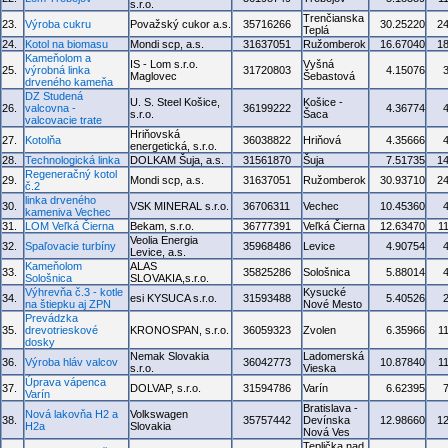
s.r.o.
Trenčianska
23.
Výroba cukru
Považský cukor a.s.
35716266
30.25220
2
Teplá
24.
Kotol na biomasu
Mondi scp, a.s.
31637051
Ružomberok
16.67040
1
Kameňolom a
IS - Lom s.r.o.
Vyšná
25.
výrobná linka
31720803
4.15076
Maglovec
Šebastová
drveného kameňa
DZ Studená
U. S. Steel Košice,
Košice -
26.
valcovna -
36199222
4.36774
s.r.o.
Šaca
valcovacie trate
Hriňovská
27.
Kotolňa
36038822
Hriňová
4.35666
energetická, s.r.o.
28.
Technologická linka
DOLKAM Šuja, a.s.
31561870
Šuja
7.51735
1
Regeneračný kotol
29.
Mondi scp, a.s.
31637051
Ružomberok
30.93710
2
č.2
linka drveného
30.
VSK MINERAL s.r.o.
36706311
Vechec
10.45360
kameniva Vechec
31.
LOM Veľká Čierna
Bekam, s.r.o.
36777391
Veľká Čierna
12.63470
1
Veolia Energia
32.
Spaľovacie turbíny
35968486
Levice
4.90754
Levice, a.s.
Kameňolom
ALAS
33.
35825286
Sološnica
5.88014
Sološnica
SLOVAKIA,s.r.o.
Výhrevňa č.3 - kotle
Kysucké
34.
esi KYSUCA s.r.o.
31593488
5.40526
na štiepku aj ZPN
Nové Mesto
Prevádzka
35.
drevotrieskové
KRONOSPAN, s.r.o.
36059323
Zvolen
6.35966
1
dosky
Nemak Slovakia
Ladomerská
36.
Výroba hláv valcov
36042773
10.87840
1
s.r.o.
Vieska
Úprava vápenca
37.
DOLVAP, s.r.o.
31594786
Varín
6.62395
Varín
Bratislava -
Nová lakovňa H2 a
Volkswagen
38.
35757442
Devínska
12.98660
1
H2a
Slovakia
Nová Ves
Teplička nad