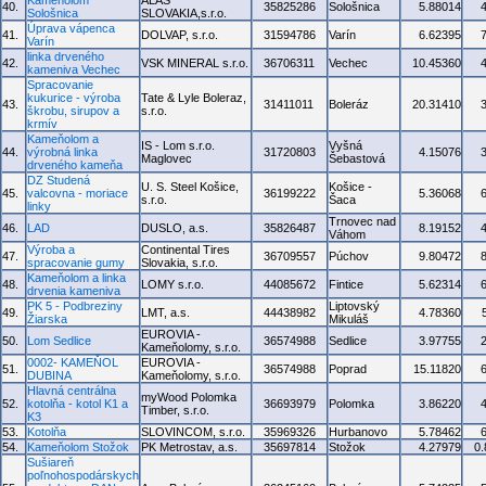
Kameňolom
ALAS
40.
35825286
Sološnica
5.88014
Sološnica
SLOVAKIA,s.r.o.
Úprava vápenca
41.
DOLVAP, s.r.o.
31594786
Varín
6.62395
Varín
linka drveného
42.
VSK MINERAL s.r.o.
36706311
Vechec
10.45360
kameniva Vechec
Spracovanie
kukurice - výroba
Tate & Lyle Boleraz,
43.
31411011
Boleráz
20.31410
škrobu, sirupov a
s.r.o.
krmív
Kameňolom a
IS - Lom s.r.o.
Vyšná
44.
výrobná linka
31720803
4.15076
Maglovec
Šebastová
drveného kameňa
DZ Studená
U. S. Steel Košice,
Košice -
45.
valcovna - moriace
36199222
5.36068
s.r.o.
Šaca
linky
Trnovec nad
46.
LAD
DUSLO, a.s.
35826487
8.19152
Váhom
Výroba a
Continental Tires
47.
36709557
Púchov
9.80472
spracovanie gumy
Slovakia, s.r.o.
Kameňolom a linka
48.
LOMY s.r.o.
44085672
Fintice
5.62314
drvenia kameniva
PK 5 - Podbreziny
Liptovský
49.
LMT, a.s.
44438982
4.78360
Žiarska
Mikuláš
EUROVIA -
50.
Lom Sedlice
36574988
Sedlice
3.97755
Kameňolomy, s.r.o.
0002- KAMEŇOL
EUROVIA -
51.
36574988
Poprad
15.11820
DUBINA
Kameňolomy, s.r.o.
Hlavná centrálna
myWood Polomka
52.
kotolňa - kotol K1 a
36693979
Polomka
3.86220
Timber, s.r.o.
K3
53.
Kotolňa
SLOVINCOM, s.r.o.
35969326
Hurbanovo
5.78462
54.
Kameňolom Stožok
PK Metrostav, a.s.
35697814
Stožok
4.27979
0
Sušiareň
poľnohospodárskych