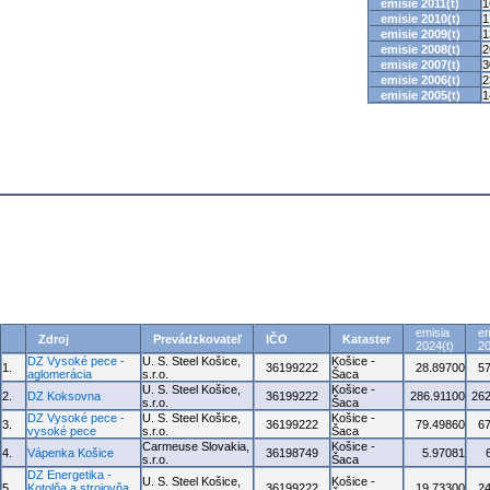
emisie 2011(t)
1
emisie 2010(t)
1
emisie 2009(t)
1
emisie 2008(t)
2
emisie 2007(t)
3
emisie 2006(t)
2
emisie 2005(t)
1
emisia
em
Zdroj
Prevádzkovateľ
IČO
Kataster
2024(t)
20
DZ Vysoké pece -
U. S. Steel Košice,
Košice -
1.
36199222
28.89700
5
aglomerácia
s.r.o.
Šaca
U. S. Steel Košice,
Košice -
2.
DZ Koksovna
36199222
286.91100
262
s.r.o.
Šaca
DZ Vysoké pece -
U. S. Steel Košice,
Košice -
3.
36199222
79.49860
6
vysoké pece
s.r.o.
Šaca
Carmeuse Slovakia,
Košice -
4.
Vápenka Košice
36198749
5.97081
s.r.o.
Šaca
DZ Energetika -
U. S. Steel Košice,
Košice -
5.
Kotolňa a strojovňa
36199222
19.73300
2