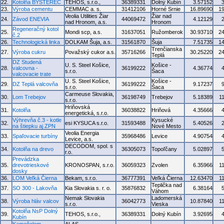
22.
Kotolňa BYSTEREC
TEHOS, s.r.o.,
36389331
Dolný Kubín
3.57152
23.
Výroba cementu
CEMMAC a. s.
31412106
Horné Srnie
16.89690
1
Veolia Utilities Žiar
Žiar nad
24.
Závod ENEVIA
44069472
4.12129
nad Hronom, a.s.
Hronom
Regeneračný kotol
25.
Mondi scp, a.s.
31637051
Ružomberok
30.93710
2
č.2
26.
Technologická linka
DOLKAM Šuja, a.s.
31561870
Šuja
7.51735
1
Trenčianska
27.
Výroba cukru
Považský cukor a.s.
35716266
30.25220
2
Teplá
DZ Studená
U. S. Steel Košice,
Košice -
28.
valcovna -
36199222
4.36774
s.r.o.
Šaca
valcovacie trate
U. S. Steel Košice,
Košice -
29.
DZ Teplá valcovňa
36199222
9.17237
s.r.o.
Šaca
Carmeuse Slovakia,
30.
Lom Trebejov
36198749
Trebejov
5.18389
1
s.r.o.
Hriňovská
31.
Kotolňa
36038822
Hriňová
4.35666
energetická, s.r.o.
Výhrevňa č.3 - kotle
Kysucké
32.
esi KYSUCA s.r.o.
31593488
5.40526
na štiepku aj ZPN
Nové Mesto
Veolia Energia
33.
Spaľovacie turbíny
35968486
Levice
4.90754
Levice, a.s.
DECODOM, spol. s
34.
Kotolňa na drevo
36305073
Topoľčany
5.02897
r.o.
Prevádzka
35.
drevotrieskové
KRONOSPAN, s.r.o.
36059323
Zvolen
6.35966
1
dosky
36.
LOM Veľká Čierna
Bekam, s.r.o.
36777391
Veľká Čierna
12.63470
1
Teplička nad
37.
SO 300 - Lakovňa
Kia Slovakia s. r. o.
35876832
6.38164
Váhom
Nemak Slovakia
Ladomerská
38.
Výroba hláv valcov
36042773
10.87840
1
s.r.o.
Vieska
Kotolňa NsP Dolný
39.
TEHOS, s.r.o.,
36389331
Dolný Kubín
3.92695
Kubín