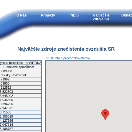
O Nás
Projekty
NEIS
Najväčšie
Odkaz
Zdroje SR
Najväčšie zdroje znečistenia ovzdušia SR
Zrušiť info o prevádzkovateľovi
ýroba ferozliatin - pr.ŠIROKÁ
FZ, akciová spoločnosť
6389030
ravský Podzámok
.71992
.09856
.912512
6.522603
6.645002
1.636866
0.394256
7.947071
3.71555
2.305099
4.127936
7.047714
5.408757