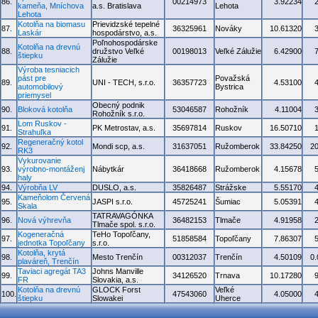
86.
00214973
3.92234
kameňa, Mníchova
a.s. Bratislava
Lehota
Lehota
Kotolňa na biomasu
Prievidzské tepelné
87.
36325961
Nováky
10.61320
Laskár
hospodárstvo, a.s.
Poľnohospodárske
Kotolňa na drevnú
88.
družstvo Veľké
00198013
Veľké Zálužie
6.42900
štiepku
Zálužie
Výroba tesniacich
pást pre
Považská
89.
UNI - TECH, s.r.o.
36357723
4.53100
automobilový
Bystrica
priemysel
Obecný podnik
90.
Bloková kotolňa
53046587
Rohožník
4.11004
Rohožník s.r.o.
Lom Ruskov -
91.
PK Metrostav, a.s.
35697814
Ruskov
16.50710
Strahuľka
Regeneračný kotol
92.
Mondi scp, a.s.
31637051
Ružomberok
33.84250
2
RK3
Vykurovanie
93.
výrobno-montáženj
Nábytkár
36418668
Ružomberok
4.15678
haly
94.
Výrobňa LV
DUSLO, a.s.
35826487
Strážske
5.55170
Kameňolom Červená
95.
JASPI s.r.o.
45725241
Šumiac
5.05391
Skala
TATRAVAGÓNKA
96.
Nová výhrevňa
36482153
Tlmače
4.91958
Tlmače spol. s.r.o.
Kogeneračná
TeHo Topoľčany,
97.
51858584
Topoľčany
7.86307
jednotka Topoľčany
s.r.o.
Kotolňa, krytá
98.
Mesto Trenčín
00312037
Trenčín
4.50109
0
plaváreň, Trenčín
Taviaci agregát TA3
Johns Manville
99.
34126520
Trnava
10.17280
FR
Slovakia, a.s.
Kotolňa na drevnú
GLOCK Forst
Veľké
100.
47543060
4.05000
štiepku
Slowakei
Uherce