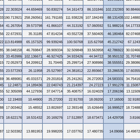
28
22.303024
44.659469
50.830274
54.161473
86.101846
102.232393
90.8846
33
190.713921
258.260561
161.791165
111.938226
107.184249
88.131435
102.1488
64
41.267054
39.573798
41.866107
44.313192
57.060592
51.988216
54.1773
56
22.672931
35.31185
47.814234
43.552728
37.560405
46.180464
82.0746
22
113.814988
65.157325
99.939246
100.50768
115.62768
45.212742
67.124
85
38.048158
46.769847
28.909334
32.509848
33.563958
42.786922
30.0246
33
33.453986
102.136671
46.927425
34.933426
44.94722
38.950132
31.7074
15
72.052973
54.209912
31.70445
25.299714
27.908986
38.555551
29.3808
55
23.577293
26.11958
25.527997
24.381812
22.893667
33.286535
17.6035
69
36.489081
45.031571
29.201816
25.241261
26.272053
24.583331
34.7541
45
12.24871
14.189436
22.040743
21.214397
24.27223
17.991278
11.1508
55
52.305099
44.127936
37.047714
35.408757
16.024029
17.206196
13.1150
00
12.19400
10.44900
25.27200
22.91700
18.09200
17.16500
32.918
88
17.003462
15.48552
13.802697
12.393148
15.626649
16.999527
18.7248
73
18.622176
18.531432
20.169276
17.512897
18.673471
14.429708
3.816
87
12.503382
13.881953
19.998205
17.037762
17.480735
14.09066
14.4987