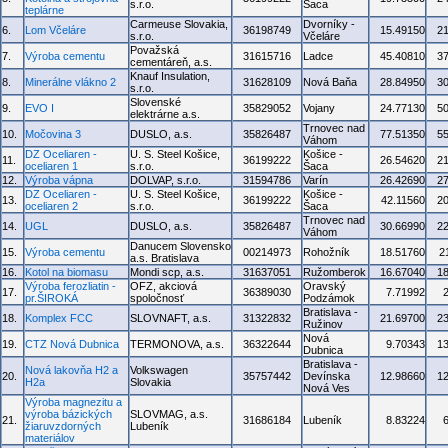
s.r.o.
Šaca
teplárne
Carmeuse Slovakia,
Dvorníky -
6.
Lom Včeláre
36198749
15.49150
2
s.r.o.
Včeláre
Považská
7.
Výroba cementu
31615716
Ladce
45.40810
3
cementáreň, a.s.
Knauf Insulation,
8.
Minerálne vlákno 2
31628109
Nová Baňa
28.84950
3
s.r.o.
Slovenské
9.
EVO I
35829052
Vojany
24.77130
5
elektrárne a.s.
Trnovec nad
10.
Močovina 3
DUSLO, a.s.
35826487
77.51350
5
Váhom
DZ Oceliaren -
U. S. Steel Košice,
Košice -
11.
36199222
26.54620
2
oceliaren 1
s.r.o.
Šaca
12.
Výroba vápna
DOLVAP, s.r.o.
31594786
Varín
26.42690
2
DZ Oceliaren -
U. S. Steel Košice,
Košice -
13.
36199222
42.11560
2
oceliaren 2
s.r.o.
Šaca
Trnovec nad
14.
UGL
DUSLO, a.s.
35826487
30.66990
2
Váhom
Danucem Slovensko
15.
Výroba cementu
00214973
Rohožník
18.51760
2
a.s. Bratislava
16.
Kotol na biomasu
Mondi scp, a.s.
31637051
Ružomberok
16.67040
1
Výroba ferozliatin -
OFZ, akciová
Oravský
17.
36389030
7.71992
pr.ŠIROKÁ
spoločnosť
Podzámok
Bratislava -
18.
Komplex FCC
SLOVNAFT, a.s.
31322832
21.69700
2
Ružinov
Nová
19.
CTZ Nová Dubnica
TERMONOVA, a.s.
36322644
9.70343
1
Dubnica
Bratislava -
Nová lakovňa H2 a
Volkswagen
20.
35757442
Devínska
12.98660
1
H2a
Slovakia
Nová Ves
Výroba magnezitu a
výroba bázických
SLOVMAG, a.s.
21.
31686184
Lubeník
8.83224
žiaruvzdorných
Lubeník
materiálov