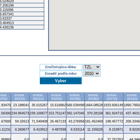
6.024029
7.206196
3.115096
6.657341
0.63337
3.464913
4.426236
Znečisťujúca látka:
Zoradiť podľa roku:
isia
emisia
emisia
emisia
emisia
emisia
emisia
emisia
23(t)
2022(t)
2021(t)
2020(t)
2019(t)
2018(t)
2017(t)
2016(t)
7.83470
23.188041
35.015267
15.616862
566.539498
1664.08528
1933.606149
1890.7950
.56300
234.954573
239.100677
153.751147
392.147045
370.28158
361.924715
437.4631
7.67900
59.32613
71.549408
26.467133
43.276958
181.452469
198.457772
206.3346
6.11231
6.260677
6.410912
4.487939
6.533114
11.155026
8.153971
8.9226
4.86860
0.0
0.0
0.0
0.0
0.0
37.752352
44.346