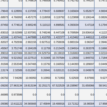
5.74372
0.0
5.749614
5.748508
5.745452
5.742792
5.744197
5.7471
5.79643
6.128991
6.137055
4.778437
6.608697
3.165604
5.052677
4.9004
3.68973
4.766993
4.457275
0.118058
0.119792
0.123898
0.106144
0.0826
3.97450
4.774614
3.905245
5.110113
4.898581
4.393034
5.47118
5.1794
0.83010
19.92989
12.937081
8.748246
8.447108
8.709584
19.836416
4.1122
1.42184
1.437441
1.447888
1.410755
1.422377
1.413462
1.446112
1.4334
2.82027
4.792936
2.902155
0.927512
0.759036
0.883154
0.96347
2.3946
3.45567
3.751749
0.184109
0.11759
0.213425
0.194914
0.263378
0.1666
2.89010
3.637484
33.002723
24.529754
19.19019
3.316063
0.036773
0.0210
1.37550
9.521562
10.227513
9.31905
10.707584
1.13550
1.849702
1.7184
1.91506
2.553349
0.347465
0.15792
0.166552
0.144393
0.189697
0.0449
2.13174
2.32589
0.012067
0.26941
0.020121
0.019436
0.049978
0.0526
9.06750
7.94280
10.90050
9.10950
8.71950
5.02500
8.97900
9.627
9.09200
27.963134
19.813194
32.251171
67.522529
18.158967
31.650066
58.541
4.66985
0.973586
0.0
0.0
0.0
0.0
0.0
3.09380
13.611122
34.565665
17.45844
19.406916
13.71312
16.98304
17.958