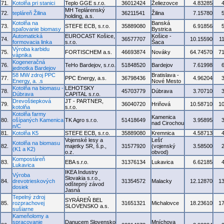
71.
Kotolňa pri stanici
Teplo GGE s.r.o.
36012424
Želiezovce
4.83285
MH Teplárenský
72.
tepláreň Žilina
36211541
Žilina
7.15780
holding, a.s.
Kotolňa na
Banská
73.
STEFE ECB, s.r.o.
35889080
6.91856
spaľovanie biomasy
Bystrica
Automatická
EUROCAST Košice,
Košice -
74.
36577707
10.15590
1
formovacia linka
s.r.o.
Šaca
Výroba karbidu
75.
FORTISCHEM a.s.
46693874
Nováky
64.74570
7
vápnika
Kogeneračná
76.
TeHo Bardejov, s.r.o.
51848520
Bardejov
7.61998
jednotka Bardejov
58 MW zdroj PPC
Bratislava -
77.
PPC Energy, a.s.
36798436
4.96204
Energy, a. .s
Nové Mesto
Kotolňa na biomasu -
LEHOTSKY
78.
45703779
Dúbrava
3.70710
Dúbrava
CAPITAL s.r.o.
Drevoštiepková
JT - PARTNER,
79.
36040720
Hriňová
10.58710
1
kotolňa
s.r.o.
Kotolňa farmy
Kamenica
80.
ošípaných Kamenica
TK Agro s.r.o.
51418649
3.95895
nad Cirochou
n/C
81.
Kotolňa K5
STEFE ECB, s.r.o.
35889080
Kremnica
4.58713
Vojenské lesy a
Lešť
Kotolňa na biomasu
82.
majetky SR, š.p.,
31577920
(vojenský
3.58500
(K1 a K2)
o.z.
obvod)
Kompostáreň
83.
EBA s.r.o.
31376134
Lukavica
6.62185
Lukavica
IKEA Industry
Výroba
Slovakia s.r.o.,
84.
drevotrieskových
31354572
Malacky
12.12870
1
odštepný závod
dosiek
Jasná
Tepelný zdroj
SYRÁREŇ BEL
85.
rozprachovej
31651321
Michalovce
18.23610
1
SLOVENSKO a.s.
sušiarne
Kameňolomy a
spracovanie
Danucem Slovensko
Mníchova