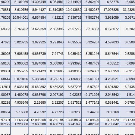
4.96200
5.101959
4.305449
6.034981
12.414924
5.362409
6.53776
6.005
7.70851
8.610756
8.944127
11.610359
12.013632
11.482287
17.097828
31.2326
4.76205
10.544001
6.834954
4.12213
7.939726
7.502776
3.931059
3.0871
3.69353
3.765762
3.622359
2.863396
2.957212
2.214363
0.178072
0.0702
3.47623
3.023735
3.072925
3.791843
4.695552
5.324267
4.597033
3.8508
6.36025
7.606458
9.666739
7.24743
3.035419
3.251246
8.647544
2.5286
4.50138
2.908062
3.874806
3.368988
4.293093
4.487469
4.63512
6.099
8.89081
8.955255
9.121423
8.339605
3.498317
3.624003
2.633959
5.8917
6.68444
6.070456
5.386403
3.636159
3.136883
3.501921
4.257521
3.8090
5.12911
5.033419
5.669892
5.439235
5.637206
5.97592
6.601382
6.2435
2.00067
1.480978
0.636796
2.097191
2.02387
2.171296
2.043542
1.514
6.82299
4.938546
2.15680
2.32207
1.817529
1.477142
0.581441
0.5783
4.00664
5.16800
4.70592
4.72720
3.63280
3.44736
3.35160
3.283
6.97391
11.68584
12.008208
10.235184
13.458864
13.09620
13.09620
13.1230
.887172
1.223388
2.630388
0.488736
0.741096
0.482598
0.705042
0.3618