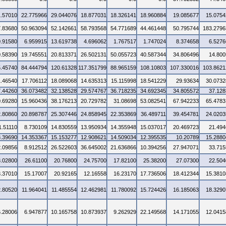
1.57010
22.775966
29.044076
18.877031
18.326141
18.960884
19.085677
15.0754
7.83680
50.963094
52.142661
58.793568
54.771689
44.461448
50.795744
183.2796
0.91580
6.959915
13.619738
4.696062
1.767517
1.747024
8.374658
6.5276
0.58390
19.745551
20.813371
26.502131
50.055723
40.587344
34.806496
14.800
5.45740
84.444794
120.61328
117.351799
88.965159
108.10803
107.330016
103.8621
1.46540
17.706112
18.089068
14.635313
15.115998
18.541229
29.93634
30.0732
7.44260
36.073482
32.138528
29.574767
36.718235
34.692345
34.805572
37.128
0.69280
15.960436
38.176213
20.729782
31.08698
53.082541
67.942233
65.4783
2.80860
20.898787
25.307446
24.858945
22.353869
36.489711
39.454781
24.0203
1.51110
8.730109
14.830559
13.950934
14.355948
15.037017
20.469723
21.494
8.39690
14.353367
15.153277
12.908621
14.509034
12.395535
10.20789
15.2880
2.09856
8.912512
26.522603
36.645002
21.636866
10.394256
27.947071
33.715
3.02800
26.61100
20.76800
24.75700
17.82100
25.38200
27.07300
22.504
3.37010
15.17007
20.92165
12.16558
16.23170
17.736506
18.412344
15.3810
2.80520
11.964041
11.485554
12.462981
11.780092
15.724426
16.185063
18.3290
6.28006
6.947877
10.165758
10.873937
9.262929
22.149568
14.171055
12.0415