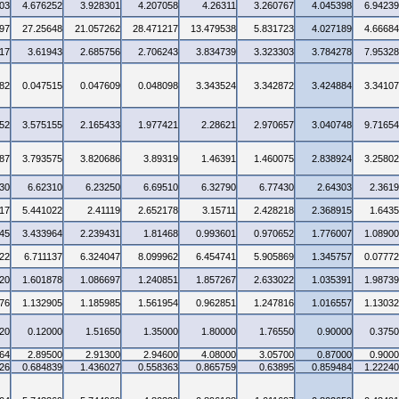
03
4.676252
3.928301
4.207058
4.26311
3.260767
4.045398
6.9423
97
27.25648
21.057262
28.471217
13.479538
5.831723
4.027189
4.6668
17
3.61943
2.685756
2.706243
3.834739
3.323303
3.784278
7.9532
82
0.047515
0.047609
0.048098
3.343524
3.342872
3.424884
3.3410
52
3.575155
2.165433
1.977421
2.28621
2.970657
3.040748
9.7165
87
3.793575
3.820686
3.89319
1.46391
1.460075
2.838924
3.2580
30
6.62310
6.23250
6.69510
6.32790
6.77430
2.64303
2.361
17
5.441022
2.41119
2.652178
3.15711
2.428218
2.368915
1.643
45
3.433964
2.239431
1.81468
0.993601
0.970652
1.776007
1.0890
22
6.711137
6.324047
8.099962
6.454741
5.905869
1.345757
0.0777
20
1.601878
1.086697
1.240851
1.857267
2.633022
1.035391
1.9873
76
1.132905
1.185985
1.561954
0.962851
1.247816
1.016557
1.1303
20
0.12000
1.51650
1.35000
1.80000
1.76550
0.90000
0.375
64
2.89500
2.91300
2.94600
4.08000
3.05700
0.87000
0.900
26
0.684839
1.436027
0.558363
0.865759
0.63895
0.859484
1.2224