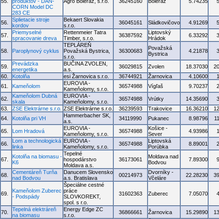
55.
produktov - DAN-
Agro Boleráz, s.r.o.
36245160
Boleráz
5.74235
CORN Model DC
283 CE
Splietacie stroje
Bekaert Slovakia
56.
36045161
Sládkovičovo
4.91269
kordov
s.r.o.
Priemyselné
Rettenmeier Tatra
Liptovský
57.
36387592
6.33292
spracovanie dreva
Timber, s.r.o.
Hrádok
TEPLÁREŇ
Považská
58.
Paroplynový cyklus
Považská Bystrica,
36300683
4.21878
Bystrica
s.r.o.
Prevádzka
BUČINA ZVOLEN,
59.
36029815
Zvolen
18.37030
2
energetika
a.s.
60.
Kotolňa
esi Žarnovica s.r.o.
36744921
Žarnovica
4.10600
EUROVIA -
61.
Kameňolom
36574988
Vígľaš
9.70237
Kameňolomy, s.r.o.
Kameňolom Dubná
EUROVIA -
62.
36574988
Vrútky
14.35690
skala
Kameňolomy, s.r.o.
63.
ZSE Elektrárne s.r.o.
ZSE Elektrárne s.r.o.
36239593
Trakovice
16.36210
1
Hammerbacher SK,
64.
Kotolňa pri VH
34119990
Pukanec
8.98796
1
a.s.
EUROVIA -
Košice -
65.
Lom Hradová
36574988
4.93986
Kameňolomy, s.r.o.
Sever
Lom a technologická
EUROVIA -
Liptovská
66.
36574988
8.89001
linka
Kameňolomy, s.r.o.
Porúbka
Tepelné
Kotolňa na biomasu -
Moldava nad
67.
hospodárstvo
36173061
7.89300
K6
Bodvou
Moldava a.s.
Cementáreň Turňa
Danucem Slovensko
Dvorníky -
68.
00214973
22.28230
3
nad Bodvou
a.s. Bratislava
Včeláre
Špeciálne cestné
Kameňolom Zuberec
práce
69.
31602363
Zuberec
7.05070
- Podspády
SLOVKOREKT,
spol. s r.o.
Tepelná elektráreň
Energy Edge ZC
70.
36866661
Žarnovica
15.29890
1
na biomasu
s.r.o.