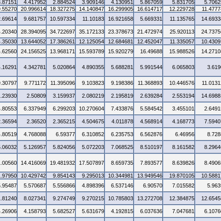
3.87151
4.417952
2.884524
3.909146
4.130951
5.867059
5.831705
5.7062
9.55270
20.996614
18.327275
14.140847
16.299905
16.614717
12.229728
11.4777
2.69614
9.681757
10.597334
11.10183
16.921658
5.669331
11.135765
14.6933
4.20340
28.394095
34.722697
35.172133
23.378673
21.472974
25.920113
24.7375
4.35030
13.644052
17.386261
12.125054
12.684681
12.452047
11.335057
10.4309
4.62560
24.156525
13.968171
15.593789
15.920279
16.49688
15.988526
14.2710
4.16291
4.342781
5.020864
4.890355
5.688281
5.991544
6.065803
3.619
9.30797
9.771172
11.395096
9.103823
9.198386
11.368893
10.446576
11.0131
1.23930
2.50809
3.159937
2.080219
2.195819
2.639284
2.553194
14.6988
4.80553
6.337949
6.299203
10.270604
7.433876
5.584542
3.455101
2.6491
2.36594
2.36520
2.365215
4.504675
4.011878
4.568914
4.168773
7.5940
4.80519
4.768088
6.59377
6.310852
6.235753
6.562876
6.46956
8.728
5.06032
5.126957
5.824056
5.072203
7.068525
8.510197
8.161582
8.2964
1.00560
14.416069
19.481932
17.507897
8.659735
7.893577
8.639826
8.4906
1.97950
10.429742
9.854143
9.295013
10.344981
13.949546
19.870105
10.5881
5.95487
5.570687
5.556866
4.898396
6.537146
6.90570
7.015582
5.963
1.81240
8.027341
9.274749
9.270215
10.785803
13.272708
12.384875
12.6545
4.26906
4.158793
5.682527
5.631679
4.192815
6.037636
7.047681
6.1076