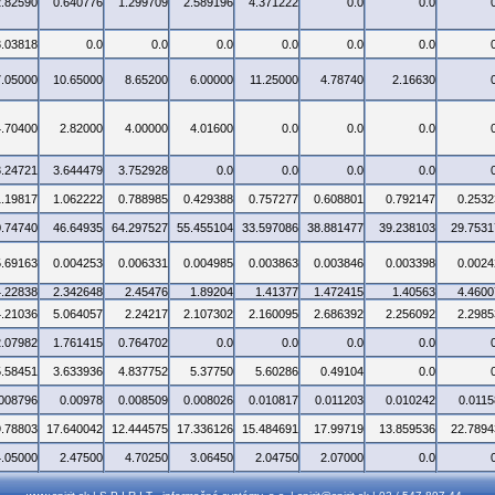
2.82590
0.640776
1.299709
2.589196
4.371222
0.0
0.0
3.03818
0.0
0.0
0.0
0.0
0.0
0.0
7.05000
10.65000
8.65200
6.00000
11.25000
4.78740
2.16630
4.70400
2.82000
4.00000
4.01600
0.0
0.0
0.0
3.24721
3.644479
3.752928
0.0
0.0
0.0
0.0
1.19817
1.062222
0.788985
0.429388
0.757277
0.608801
0.792147
0.2532
0.74740
46.64935
64.297527
55.455104
33.597086
38.881477
39.238103
29.7531
5.69163
0.004253
0.006331
0.004985
0.003863
0.003846
0.003398
0.0024
4.22838
2.342648
2.45476
1.89204
1.41377
1.472415
1.40563
4.4600
4.21036
5.064057
2.24217
2.107302
2.160095
2.686392
2.256092
2.2985
2.07982
1.761415
0.764702
0.0
0.0
0.0
0.0
5.58451
3.633936
4.837752
5.37750
5.60286
0.49104
0.0
.008796
0.00978
0.008509
0.008026
0.010817
0.011203
0.010242
0.0115
9.78803
17.640042
12.444575
17.336126
15.484691
17.99719
13.859536
22.7894
4.05000
2.47500
4.70250
3.06450
2.04750
2.07000
0.0