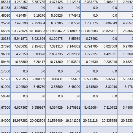
4.55674
4.282152
5.787755
4.377425
1.412131
2.357276
2.408421
2.5942
5.81253
3.193587
0.0
0.0
0.0
0.0
0.0
5.48090
4.94454
5.19270
5.60526
7.74942
0.0
0.0
1.25790
7.476198
7.753904
6.38985
6.87770
7.788775
6.694649
4.7557
1.65550
93.778024
141.160593
151.955467
213.188997
121.018683
133.825421
128.366
6.30134
5.941872
6.921696
9.120475
8.85989
0.78492
0.0
3.27690
7.523631
7.154253
7.371313
7.144862
6.791795
6.827609
0.9790
3.96930
4.23150
3.03828
2.857735
2.022908
1.772227
1.421691
1.3360
0.59460
10.68880
6.26417
10.71360
10.53504
0.24630
0.235046
0.1827
3.17550
0.0
0.0
0.0
0.0
0.0
0.0
4.57521
5.26353
5.700939
5.038411
5.55407
5.530686
5.532741
5.5333
2.91000
3.94500
3.45750
3.67500
3.49200
3.61500
3.32010
3.476
4.59540
0.0
0.0
0.0
0.0
0.0
0.0
3.67600
6.627367
6.359927
4.384429
9.270951
5.415084
7.110782
3.4906
7.84000
18.987282
20.062509
21.566409
19.141103
20.921118
20.335658
20.3233