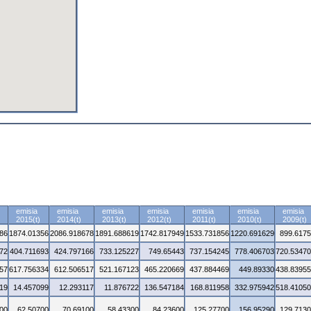
emisia
emisia
emisia
emisia
emisia
emisia
emisia
2015(t)
2014(t)
2013(t)
2012(t)
2011(t)
2010(t)
2009(t)
86
1874.01356
2086.918678
1891.688619
1742.817949
1533.731856
1220.691629
899.617
72
404.711693
424.797166
733.125227
749.65443
737.154245
778.406703
720.5347
57
617.756334
612.506517
521.167123
465.220669
437.884469
449.89330
438.8395
19
14.457099
12.293117
11.876722
136.547184
168.811958
332.975942
518.4105
00
62.50700
70.69100
58.43300
84.23600
125.27700
156.95290
129.713