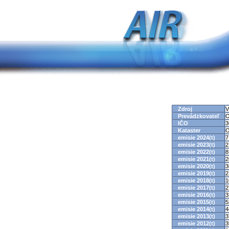
Zdroj
V
Prevádzkovateľ
O
IČO
3
Kataster
O
emisie 2024(t)
7
emisie 2023(t)
2
emisie 2022(t)
8
emisie 2021(t)
2
emisie 2020(t)
3
emisie 2019(t)
2
emisie 2018(t)
1
emisie 2017(t)
2
emisie 2016(t)
3
emisie 2015(t)
5
emisie 2014(t)
4
emisie 2013(t)
3
emisie 2012(t)
3