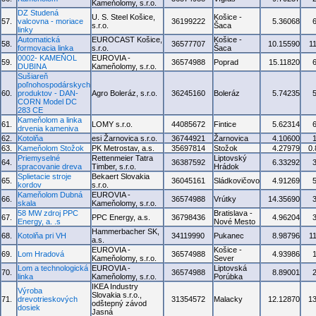
Kameňolomy, s.r.o.
DZ Studená
U. S. Steel Košice,
Košice -
57.
valcovna - moriace
36199222
5.36068
s.r.o.
Šaca
linky
Automatická
EUROCAST Košice,
Košice -
58.
36577707
10.15590
1
formovacia linka
s.r.o.
Šaca
0002- KAMEŇOL
EUROVIA -
59.
36574988
Poprad
15.11820
DUBINA
Kameňolomy, s.r.o.
Sušiareň
poľnohospodárskych
60.
produktov - DAN-
Agro Boleráz, s.r.o.
36245160
Boleráz
5.74235
CORN Model DC
283 CE
Kameňolom a linka
61.
LOMY s.r.o.
44085672
Fintice
5.62314
drvenia kameniva
62.
Kotolňa
esi Žarnovica s.r.o.
36744921
Žarnovica
4.10600
63.
Kameňolom Stožok
PK Metrostav, a.s.
35697814
Stožok
4.27979
0
Priemyselné
Rettenmeier Tatra
Liptovský
64.
36387592
6.33292
spracovanie dreva
Timber, s.r.o.
Hrádok
Splietacie stroje
Bekaert Slovakia
65.
36045161
Sládkovičovo
4.91269
kordov
s.r.o.
Kameňolom Dubná
EUROVIA -
66.
36574988
Vrútky
14.35690
skala
Kameňolomy, s.r.o.
58 MW zdroj PPC
Bratislava -
67.
PPC Energy, a.s.
36798436
4.96204
Energy, a. .s
Nové Mesto
Hammerbacher SK,
68.
Kotolňa pri VH
34119990
Pukanec
8.98796
1
a.s.
EUROVIA -
Košice -
69.
Lom Hradová
36574988
4.93986
Kameňolomy, s.r.o.
Sever
Lom a technologická
EUROVIA -
Liptovská
70.
36574988
8.89001
linka
Kameňolomy, s.r.o.
Porúbka
IKEA Industry
Výroba
Slovakia s.r.o.,
71.
drevotrieskových
31354572
Malacky
12.12870
1
odštepný závod
dosiek
Jasná