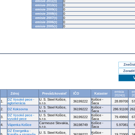
emisie 2011(t)
0
emisie 2010(t)
0
emisie 2009(t)
0
emisie 2008(t)
0
emisie 2007(t)
0
emisie 2006(t)
0
emisie 2005(t)
0
Znečisť
Zoradiť
emisia
em
Zdroj
Prevádzkovateľ
IČO
Kataster
2024(t)
20
DZ Vysoké pece -
U. S. Steel Košice,
Košice -
1.
36199222
28.89700
5
aglomerácia
s.r.o.
Šaca
U. S. Steel Košice,
Košice -
2.
DZ Koksovna
36199222
286.91100
262
s.r.o.
Šaca
DZ Vysoké pece -
U. S. Steel Košice,
Košice -
3.
36199222
79.49860
6
vysoké pece
s.r.o.
Šaca
Carmeuse Slovakia,
Košice -
4.
Vápenka Košice
36198749
5.97081
s.r.o.
Šaca
DZ Energetika -
U. S. Steel Košice,
Košice -
5.
Kotolňa a strojovňa
36199222
19.73300
2