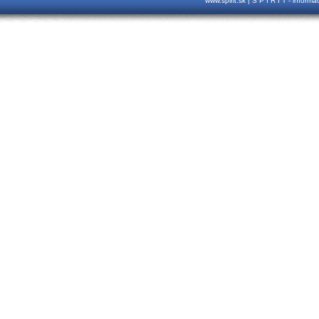
www.spirit.sk | S P I R I T - inform