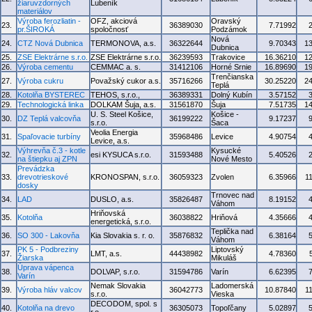
žiaruvzdorných
Lubeník
materiálov
Výroba ferozliatin -
OFZ, akciová
Oravský
23.
36389030
7.71992
pr.ŠIROKÁ
spoločnosť
Podzámok
Nová
24.
CTZ Nová Dubnica
TERMONOVA, a.s.
36322644
9.70343
1
Dubnica
25.
ZSE Elektrárne s.r.o.
ZSE Elektrárne s.r.o.
36239593
Trakovice
16.36210
1
26.
Výroba cementu
CEMMAC a. s.
31412106
Horné Srnie
16.89690
1
Trenčianska
27.
Výroba cukru
Považský cukor a.s.
35716266
30.25220
2
Teplá
28.
Kotolňa BYSTEREC
TEHOS, s.r.o.,
36389331
Dolný Kubín
3.57152
29.
Technologická linka
DOLKAM Šuja, a.s.
31561870
Šuja
7.51735
1
U. S. Steel Košice,
Košice -
30.
DZ Teplá valcovňa
36199222
9.17237
s.r.o.
Šaca
Veolia Energia
31.
Spaľovacie turbíny
35968486
Levice
4.90754
Levice, a.s.
Výhrevňa č.3 - kotle
Kysucké
32.
esi KYSUCA s.r.o.
31593488
5.40526
na štiepku aj ZPN
Nové Mesto
Prevádzka
33.
drevotrieskové
KRONOSPAN, s.r.o.
36059323
Zvolen
6.35966
1
dosky
Trnovec nad
34.
LAD
DUSLO, a.s.
35826487
8.19152
Váhom
Hriňovská
35.
Kotolňa
36038822
Hriňová
4.35666
energetická, s.r.o.
Teplička nad
36.
SO 300 - Lakovňa
Kia Slovakia s. r. o.
35876832
6.38164
Váhom
PK 5 - Podbreziny
Liptovský
37.
LMT, a.s.
44438982
4.78360
Žiarska
Mikuláš
Úprava vápenca
38.
DOLVAP, s.r.o.
31594786
Varín
6.62395
Varín
Nemak Slovakia
Ladomerská
39.
Výroba hláv valcov
36042773
10.87840
1
s.r.o.
Vieska
DECODOM, spol. s
40.
Kotolňa na drevo
36305073
Topoľčany
5.02897