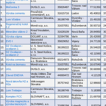
s.r.o.
Šaca
teplárne
Trnovec nad
6.
Močovina 3
DUSLO, a.s.
35826487
77.51350
5
Váhom
Považská
7.
Výroba cementu
31615716
Ladce
45.40810
3
cementáreň, a.s.
Carmeuse Slovakia,
Dvorníky -
8.
Lom Včeláre
36198749
15.49150
2
s.r.o.
Včeláre
Regeneračný kotol
9.
Mondi scp, a.s.
31637051
Ružomberok
30.93710
2
č.2
Knauf Insulation,
10.
Minerálne vlákno 2
31628109
Nová Baňa
28.84950
3
s.r.o.
11.
Výroba vápna
DOLVAP, s.r.o.
31594786
Varín
26.42690
2
Slovenské
12.
EVO I
35829052
Vojany
24.77130
5
elektrárne a.s.
DZ Oceliaren -
U. S. Steel Košice,
Košice -
13.
36199222
26.54620
2
oceliaren 1
s.r.o.
Šaca
DZ Oceliaren -
U. S. Steel Košice,
Košice -
14.
36199222
42.11560
2
oceliaren 2
s.r.o.
Šaca
Danucem Slovensko
15.
Výroba cementu
00214973
Rohožník
18.51760
2
a.s. Bratislava
16.
Kotol na biomasu
Mondi scp, a.s.
31637051
Ružomberok
16.67040
1
Trnovec nad
17.
UGL
DUSLO, a.s.
35826487
30.66990
2
Váhom
Veolia Utilities Žiar
Žiar nad
18.
Závod ENEVIA
44069472
4.12129
nad Hronom, a.s.
Hronom
Bratislava -
Nová lakovňa H2 a
Volkswagen
19.
35757442
Devínska
12.98660
1
H2a
Slovakia
Nová Ves
Carmeuse Slovakia,
20.
Lom Trebejov
36198749
Trebejov
5.18389
1
s.r.o.
Bratislava -
21.
Komplex FCC
SLOVNAFT, a.s.
31322832
21.69700
2
Ružinov
Výroba magnezitu a
výroba bázických
SLOVMAG, a.s.
22.
31686184
Lubeník
8.83224