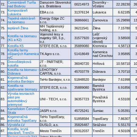
Cementáreň Turňa
Danucem Slovensko
Dvorníky -
72.
00214973
22.28230
3
nad Bodvou
a.s. Bratislava
Včeláre
Kompostáreň
73.
EBA s.r.o.
31376134
Lukavica
6.62185
Lukavica
Tepelná elektráreň
Energy Edge ZC
74.
36866661
Žarnovica
15.29890
1
na biomasu
s.r.o.
MH Teplárenský
75.
tepláreň Žilina
36211541
Žilina
7.15780
holding, a.s.
Vojenské lesy a
Lešť
Kotolňa na biomasu
76.
majetky SR, š.p.,
31577920
(vojenský
3.58500
(K1 a K2)
o.z.
obvod)
77.
Kotolňa K5
STEFE ECB, s.r.o.
35889080
Kremnica
4.58713
Kotolňa farmy
Kamenica
78.
ošípaných Kamenica
TK Agro s.r.o.
51418649
3.95895
nad Cirochou
n/C
Drevoštiepková
JT - PARTNER,
79.
36040720
Hriňová
10.58710
1
kotolňa
s.r.o.
Kotolňa na biomasu -
LEHOTSKY
80.
45703779
Dúbrava
3.70710
Dúbrava
CAPITAL s.r.o.
Kogeneračná
81.
TeHo Bardejov, s.r.o.
51848520
Bardejov
7.61998
jednotka Bardejov
Kotolňa na
Banská
82.
STEFE ECB, s.r.o.
35889080
6.91856
spaľovanie biomasy
Bystrica
Výroba tesniacich
pást pre
Považská
83.
UNI - TECH, s.r.o.
36357723
4.53100
automobilový
Bystrica
priemysel
Kameňolom Červená
84.
JASPI s.r.o.
45725241
Šumiac
5.05391
Skala
Kogeneračná
TeHo Topoľčany,
85.
51858584
Topoľčany
7.86307
jednotka Topoľčany
s.r.o.
86.
Výrobňa LV
DUSLO, a.s.
35826487
Strážske
5.55170
Kotolňa, krytá
87.
Mesto Trenčín
00312037
Trenčín
4.50109
0
plaváreň, Trenčín