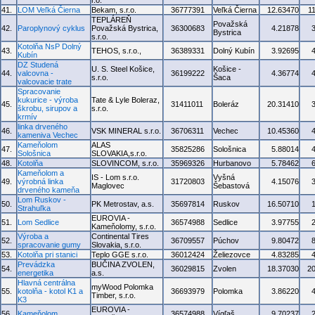
r.o.
41.
LOM Veľká Čierna
Bekam, s.r.o.
36777391
Veľká Čierna
12.63470
1
TEPLÁREŇ
Považská
42.
Paroplynový cyklus
Považská Bystrica,
36300683
4.21878
Bystrica
s.r.o.
Kotolňa NsP Dolný
43.
TEHOS, s.r.o.,
36389331
Dolný Kubín
3.92695
Kubín
DZ Studená
U. S. Steel Košice,
Košice -
44.
valcovna -
36199222
4.36774
s.r.o.
Šaca
valcovacie trate
Spracovanie
kukurice - výroba
Tate & Lyle Boleraz,
45.
31411011
Boleráz
20.31410
škrobu, sirupov a
s.r.o.
krmív
linka drveného
46.
VSK MINERAL s.r.o.
36706311
Vechec
10.45360
kameniva Vechec
Kameňolom
ALAS
47.
35825286
Sološnica
5.88014
Sološnica
SLOVAKIA,s.r.o.
48.
Kotolňa
SLOVINCOM, s.r.o.
35969326
Hurbanovo
5.78462
Kameňolom a
IS - Lom s.r.o.
Vyšná
49.
výrobná linka
31720803
4.15076
Maglovec
Šebastová
drveného kameňa
Lom Ruskov -
50.
PK Metrostav, a.s.
35697814
Ruskov
16.50710
Strahuľka
EUROVIA -
51.
Lom Sedlice
36574988
Sedlice
3.97755
Kameňolomy, s.r.o.
Výroba a
Continental Tires
52.
36709557
Púchov
9.80472
spracovanie gumy
Slovakia, s.r.o.
53.
Kotolňa pri stanici
Teplo GGE s.r.o.
36012424
Želiezovce
4.83285
Prevádzka
BUČINA ZVOLEN,
54.
36029815
Zvolen
18.37030
2
energetika
a.s.
Hlavná centrálna
myWood Polomka
55.
kotolňa - kotol K1 a
36693979
Polomka
3.86220
Timber, s.r.o.
K3
EUROVIA -
56.
Kameňolom
36574988
Vígľaš
9.70237