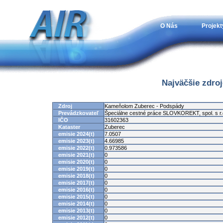
O Nás
Projekt
Najväčšie zdro
Zdroj
Kameňolom Zuberec - Podspády
Prevádzkovateľ
Špeciálne cestné práce SLOVKOREKT, spol. s r.
IČO
31602363
Kataster
Zuberec
emisie 2024(t)
7.0507
emisie 2023(t)
4.66985
emisie 2022(t)
0.973586
emisie 2021(t)
0
emisie 2020(t)
0
emisie 2019(t)
0
emisie 2018(t)
0
emisie 2017(t)
0
emisie 2016(t)
0
emisie 2015(t)
0
emisie 2014(t)
0
emisie 2013(t)
0
emisie 2012(t)
0