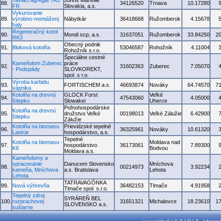
Taviaci agregát TA3
Johns Manville
88.
34126520
Trnava
10.17280
FR
Slovakia, a.s.
Vykurovanie
89.
výrobno-montáženj
Nábytkár
36418668
Ružomberok
4.15678
haly
Regeneračný kotol
90.
Mondi scp, a.s.
31637051
Ružomberok
33.84250
2
RK3
Obecný podnik
91.
Bloková kotolňa
53046587
Rohožník
4.11004
Rohožník s.r.o.
Špeciálne cestné
Kameňolom Zuberec
práce
92.
31602363
Zuberec
7.05070
- Podspády
SLOVKOREKT,
spol. s r.o.
Výroba karbidu
93.
FORTISCHEM a.s.
46693874
Nováky
64.74570
7
vápnika
Kotolňa na drevnú
GLOCK Forst
Veľké
94.
47543060
4.05000
štiepku
Slowakei
Uherce
Poľnohospodárske
Kotolňa na drevnú
95.
družstvo Veľké
00198013
Veľké Zálužie
6.42900
štiepku
Zálužie
Kotolňa na biomasu
Prievidzské tepelné
96.
36325961
Nováky
10.61320
Laskár
hospodárstvo, a.s.
Tepelné
Kotolňa na biomasu -
Moldava nad
97.
hospodárstvo
36173061
7.89300
K6
Bodvou
Moldava a.s.
Kameňolomy a
spracovanie
Danucem Slovensko
Mníchova
98.
00214973
3.92234
kameňa, Mníchova
a.s. Bratislava
Lehota
Lehota
TATRAVAGÓNKA
99.
Nová výhrevňa
36482153
Tlmače
4.91958
Tlmače spol. s.r.o.
Tepelný zdroj
SYRÁREŇ BEL
100.
rozprachovej
31651321
Michalovce
18.23610
1
SLOVENSKO a.s.
sušiarne