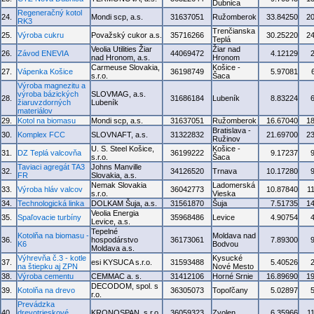
Dubnica
Regeneračný kotol
24.
Mondi scp, a.s.
31637051
Ružomberok
33.84250
2
RK3
Trenčianska
25.
Výroba cukru
Považský cukor a.s.
35716266
30.25220
2
Teplá
Veolia Utilities Žiar
Žiar nad
26.
Závod ENEVIA
44069472
4.12129
nad Hronom, a.s.
Hronom
Carmeuse Slovakia,
Košice -
27.
Vápenka Košice
36198749
5.97081
s.r.o.
Šaca
Výroba magnezitu a
výroba bázických
SLOVMAG, a.s.
28.
31686184
Lubeník
8.83224
žiaruvzdorných
Lubeník
materiálov
29.
Kotol na biomasu
Mondi scp, a.s.
31637051
Ružomberok
16.67040
1
Bratislava -
30.
Komplex FCC
SLOVNAFT, a.s.
31322832
21.69700
2
Ružinov
U. S. Steel Košice,
Košice -
31.
DZ Teplá valcovňa
36199222
9.17237
s.r.o.
Šaca
Taviaci agregát TA3
Johns Manville
32.
34126520
Trnava
10.17280
FR
Slovakia, a.s.
Nemak Slovakia
Ladomerská
33.
Výroba hláv valcov
36042773
10.87840
1
s.r.o.
Vieska
34.
Technologická linka
DOLKAM Šuja, a.s.
31561870
Šuja
7.51735
1
Veolia Energia
35.
Spaľovacie turbíny
35968486
Levice
4.90754
Levice, a.s.
Tepelné
Kotolňa na biomasu -
Moldava nad
36.
hospodárstvo
36173061
7.89300
K6
Bodvou
Moldava a.s.
Výhrevňa č.3 - kotle
Kysucké
37.
esi KYSUCA s.r.o.
31593488
5.40526
na štiepku aj ZPN
Nové Mesto
38.
Výroba cementu
CEMMAC a. s.
31412106
Horné Srnie
16.89690
1
DECODOM, spol. s
39.
Kotolňa na drevo
36305073
Topoľčany
5.02897
r.o.
Prevádzka
40.
drevotrieskové
KRONOSPAN, s.r.o.
36059323
Zvolen
6.35966
1