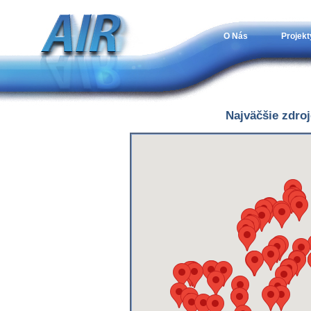
O Nás
Projekt
Najväčšie zdro