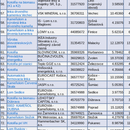
Vojenské lesy a
Lešť
Kotolňa na biomasu
56.
majetky SR, š.p.,
31577920
(vojenský
3.58500
(K1 a K2)
o.z.
obvod)
linka drveného
57.
VSK MINERAL s.r.o.
36706311
Vechec
10.45360
kameniva Vechec
Kameňolom a
IS - Lom s.r.o.
Vyšná
58.
výrobná linka
31720803
4.15076
Maglovec
Šebastová
drveného kameňa
Kameňolom a linka
59.
LOMY s.r.o.
44085672
Fintice
5.62314
drvenia kameniva
IKEA Industry
Výroba
Slovakia s.r.o.,
60.
drevotrieskových
31354572
Malacky
12.12870
1
odštepný závod
dosiek
Jasná
61.
Kotolňa
SLOVINCOM, s.r.o.
35969326
Hurbanovo
5.78462
Prevádzka
BUČINA ZVOLEN,
62.
36029815
Zvolen
18.37030
2
energetika
a.s.
63.
Kotolňa pri stanici
Teplo GGE s.r.o.
36012424
Želiezovce
4.83285
Hriňovská
64.
Kotolňa
36038822
Hriňová
4.35666
energetická, s.r.o.
Automatická
EUROCAST Košice,
Košice -
65.
36577707
10.15590
1
formovacia linka
s.r.o.
Šaca
Kameňolom Červená
66.
JASPI s.r.o.
45725241
Šumiac
5.05391
Skala
EUROVIA -
67.
Lom Sedlice
36574988
Sedlice
3.97755
Kameňolomy, s.r.o.
Kotolňa na biomasu -
LEHOTSKY
68.
45703779
Dúbrava
3.70710
Dúbrava
CAPITAL s.r.o.
0002- KAMEŇOL
EUROVIA -
69.
36574988
Poprad
15.11820
DUBINA
Kameňolomy, s.r.o.
70.
Kotolňa
esi Žarnovica s.r.o.
36744921
Žarnovica
4.10600
71.
Kameňolom Stožok
PK Metrostav, a.s.
35697814
Stožok
4.27979
0
Hammerbacher SK,
72.
Kotolňa pri VH
34119990
Pukanec
8.98796
1
a.s.
Lom Ruskov -