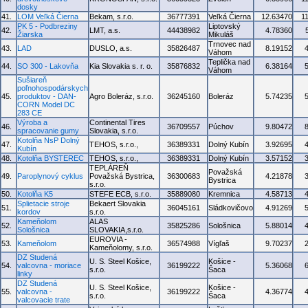
dosky
41.
LOM Veľká Čierna
Bekam, s.r.o.
36777391
Veľká Čierna
12.63470
1
PK 5 - Podbreziny
Liptovský
42.
LMT, a.s.
44438982
4.78360
Žiarska
Mikuláš
Trnovec nad
43.
LAD
DUSLO, a.s.
35826487
8.19152
Váhom
Teplička nad
44.
SO 300 - Lakovňa
Kia Slovakia s. r. o.
35876832
6.38164
Váhom
Sušiareň
poľnohospodárskych
45.
produktov - DAN-
Agro Boleráz, s.r.o.
36245160
Boleráz
5.74235
CORN Model DC
283 CE
Výroba a
Continental Tires
46.
36709557
Púchov
9.80472
spracovanie gumy
Slovakia, s.r.o.
Kotolňa NsP Dolný
47.
TEHOS, s.r.o.,
36389331
Dolný Kubín
3.92695
Kubín
48.
Kotolňa BYSTEREC
TEHOS, s.r.o.,
36389331
Dolný Kubín
3.57152
TEPLÁREŇ
Považská
49.
Paroplynový cyklus
Považská Bystrica,
36300683
4.21878
Bystrica
s.r.o.
50.
Kotolňa K5
STEFE ECB, s.r.o.
35889080
Kremnica
4.58713
Splietacie stroje
Bekaert Slovakia
51.
36045161
Sládkovičovo
4.91269
kordov
s.r.o.
Kameňolom
ALAS
52.
35825286
Sološnica
5.88014
Sološnica
SLOVAKIA,s.r.o.
EUROVIA -
53.
Kameňolom
36574988
Vígľaš
9.70237
Kameňolomy, s.r.o.
DZ Studená
U. S. Steel Košice,
Košice -
54.
valcovna - moriace
36199222
5.36068
s.r.o.
Šaca
linky
DZ Studená
U. S. Steel Košice,
Košice -
55.
valcovna -
36199222
4.36774
s.r.o.
Šaca
valcovacie trate