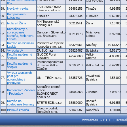
nad Cirochou
n/C
TATRAVAGÓNKA
89.
Nová výhrevňa
36482153
Tlmače
4.91958
Tlmače spol. s.r.o.
Kompostáreň
90.
EBA s.r.o.
31376134
Lukavica
6.62185
Lukavica
MH Teplárenský
91.
tepláreň Žilina
36211541
Žilina
7.15780
holding, a.s.
Kameňolomy a
spracovanie
Danucem Slovensko
Mníchova
92.
00214973
3.92234
kameňa, Mníchova
a.s. Bratislava
Lehota
Lehota
Kotolňa na biomasu
Prievidzské tepelné
93.
36325961
Nováky
10.61320
Laskár
hospodárstvo, a.s.
94.
Výrobňa LV
DUSLO, a.s.
35826487
Strážske
5.55170
Kotolňa na drevnú
GLOCK Forst
Veľké
95.
47543060
4.05000
štiepku
Slowakei
Uherce
Poľnohospodárske
Kotolňa na drevnú
96.
družstvo Veľké
00198013
Veľké Zálužie
6.42900
štiepku
Zálužie
Výroba tesniacich
pást pre
Považská
97.
UNI - TECH, s.r.o.
36357723
4.53100
automobilový
Bystrica
priemysel
Špeciálne cestné
Kameňolom Zuberec
práce
98.
31602363
Zuberec
7.05070
- Podspády
SLOVKOREKT,
spol. s r.o.
Kotolňa na
Banská
99.
STEFE ECB, s.r.o.
35889080
6.91856
spaľovanie biomasy
Bystrica
Obecný podnik
100.
Bloková kotolňa
53046587
Rohožník
4.11004
Rohožník s.r.o.
www.spirit.sk | S P I R I T - inform