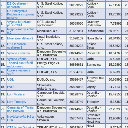
DZ Oceliaren -
U. S. Steel Košice,
Košice -
7.
36199222
42.11560
2
oceliaren 2
s.r.o.
Šaca
DZ Energetika -
U. S. Steel Košice,
Košice -
8.
Kotolňa a strojovňa
36199222
19.73300
2
s.r.o.
Šaca
teplárne
Výroba ferozliatin -
OFZ, akciová
Oravský
9.
36389030
7.71992
pr.ŠIROKÁ
spoločnosť
Podzámok
Regeneračný kotol
10.
Mondi scp, a.s.
31637051
Ružomberok
30.93710
2
č.2
Knauf Insulation,
11.
Minerálne vlákno 2
31628109
Nová Baňa
28.84950
3
s.r.o.
DZ Oceliaren -
U. S. Steel Košice,
Košice -
12.
36199222
26.54620
2
oceliaren 1
s.r.o.
Šaca
Danucem Slovensko
13.
Výroba cementu
00214973
Rohožník
18.51760
2
a.s. Bratislava
14.
Výroba vápna
DOLVAP, s.r.o.
31594786
Varín
26.42690
2
Tepelná elektráreň
Energy Edge ZC
15.
36866661
Žarnovica
15.29890
1
na biomasu
s.r.o.
Úprava vápenca
16.
DOLVAP, s.r.o.
31594786
Varín
6.62395
Varín
Trnovec nad
17.
UGL
DUSLO, a.s.
35826487
30.66990
2
Váhom
Slovenské
18.
EVO I
35829052
Vojany
24.77130
5
elektrárne a.s.
Carmeuse Slovakia,
Dvorníky -
19.
Lom Včeláre
36198749
15.49150
2
s.r.o.
Včeláre
Carmeuse Slovakia,
20.
Lom Trebejov
36198749
Trebejov
5.18389
1
s.r.o.
Cementáreň Turňa
Danucem Slovensko
Dvorníky -
21.
00214973
22.28230
3
nad Bodvou
a.s. Bratislava
Včeláre
Bratislava -
Nová lakovňa H2 a
Volkswagen
22.
35757442
Devínska
12.98660
1
H2a
Slovakia
Nová Ves
Nová
23.
CTZ Nová Dubnica
TERMONOVA, a.s.
36322644
9.70343
1