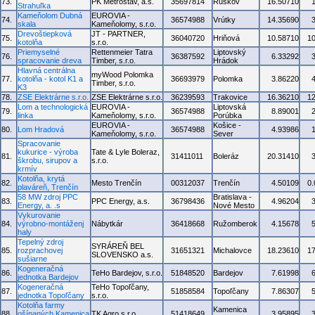
73.
PK Metrostav, a.s.
35697814
Ruskov
16.50710
Strahuľka
Kameňolom Dubná
EUROVIA -
74.
36574988
Vrútky
14.35690
skala
Kameňolomy, s.r.o.
Drevoštiepková
JT - PARTNER,
75.
36040720
Hriňová
10.58710
1
kotolňa
s.r.o.
Priemyselné
Rettenmeier Tatra
Liptovský
76.
36387592
6.33292
spracovanie dreva
Timber, s.r.o.
Hrádok
Hlavná centrálna
myWood Polomka
77.
kotolňa - kotol K1 a
36693979
Polomka
3.86220
Timber, s.r.o.
K3
78.
ZSE Elektrárne s.r.o.
ZSE Elektrárne s.r.o.
36239593
Trakovice
16.36210
1
Lom a technologická
EUROVIA -
Liptovská
79.
36574988
8.89001
linka
Kameňolomy, s.r.o.
Porúbka
EUROVIA -
Košice -
80.
Lom Hradová
36574988
4.93986
Kameňolomy, s.r.o.
Sever
Spracovanie
kukurice - výroba
Tate & Lyle Boleraz,
81.
31411011
Boleráz
20.31410
škrobu, sirupov a
s.r.o.
krmív
Kotolňa, krytá
82.
Mesto Trenčín
00312037
Trenčín
4.50109
0
plaváreň, Trenčín
58 MW zdroj PPC
Bratislava -
83.
PPC Energy, a.s.
36798436
4.96204
Energy, a. .s
Nové Mesto
Vykurovanie
84.
výrobno-montáženj
Nábytkár
36418668
Ružomberok
4.15678
haly
Tepelný zdroj
SYRÁREŇ BEL
85.
rozprachovej
31651321
Michalovce
18.23610
1
SLOVENSKO a.s.
sušiarne
Kogeneračná
86.
TeHo Bardejov, s.r.o.
51848520
Bardejov
7.61998
jednotka Bardejov
Kogeneračná
TeHo Topoľčany,
87.
51858584
Topoľčany
7.86307
jednotka Topoľčany
s.r.o.
Kotolňa farmy
Kamenica
88.
ošípaných Kamenica
TK Agro s.r.o.
51418649
3.95895