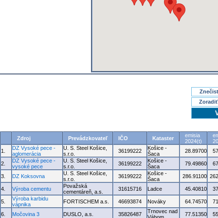
Znečisť
Zoradiť
emisia
em
Zdroj
Prevádzkovateľ
IČO
Kataster
2024(t)
20
DZ Vysoké pece -
U. S. Steel Košice,
Košice -
1.
36199222
28.89700
5
aglomerácia
s.r.o.
Šaca
DZ Vysoké pece -
U. S. Steel Košice,
Košice -
2.
36199222
79.49860
6
vysoké pece
s.r.o.
Šaca
U. S. Steel Košice,
Košice -
3.
DZ Koksovna
36199222
286.91100
262
s.r.o.
Šaca
Považská
4.
Výroba cementu
31615716
Ladce
45.40810
3
cementáreň, a.s.
Výroba karbidu
5.
FORTISCHEM a.s.
46693874
Nováky
64.74570
7
vápnika
Trnovec nad
6.
Močovina 3
DUSLO, a.s.
35826487
77.51350
5
Váhom