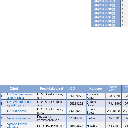
emisie 2011(t)
0
emisie 2010(t)
0
emisie 2009(t)
0
emisie 2008(t)
0
emisie 2007(t)
0
emisie 2006(t)
0
emisie 2005(t)
0
emisia
em
Zdroj
Prevádzkovateľ
IČO
Kataster
2024(t)
20
DZ Vysoké pece -
U. S. Steel Košice,
Košice -
1.
36199222
28.89700
5
aglomerácia
s.r.o.
Šaca
DZ Vysoké pece -
U. S. Steel Košice,
Košice -
2.
36199222
79.49860
6
vysoké pece
s.r.o.
Šaca
U. S. Steel Košice,
Košice -
3.
DZ Koksovna
36199222
286.91100
262
s.r.o.
Šaca
Považská
4.
Výroba cementu
31615716
Ladce
45.40810
3
cementáreň, a.s.
Výroba karbidu
5.
FORTISCHEM a.s.
46693874
Nováky
64.74570
7
vápnika