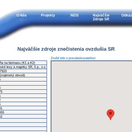
O Nás
Projekty
NEIS
Najväčšie
Odkaz
Zdroje SR
Najväčšie zdroje znečistenia ovzdušia SR
Zrušiť info o prevádzkovateľovi
lňa na biomasu (K1 a K2)
ské lesy a majetky SR, š.p., o.z.
7920
 (vojenský obvod)
5
5
75
5
2
5
01
655
52