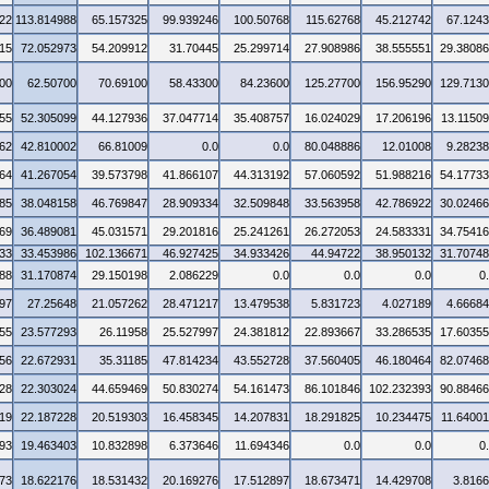
22
113.814988
65.157325
99.939246
100.50768
115.62768
45.212742
67.124
15
72.052973
54.209912
31.70445
25.299714
27.908986
38.555551
29.3808
00
62.50700
70.69100
58.43300
84.23600
125.27700
156.95290
129.713
55
52.305099
44.127936
37.047714
35.408757
16.024029
17.206196
13.1150
62
42.810002
66.81009
0.0
0.0
80.048886
12.01008
9.2823
64
41.267054
39.573798
41.866107
44.313192
57.060592
51.988216
54.1773
85
38.048158
46.769847
28.909334
32.509848
33.563958
42.786922
30.0246
69
36.489081
45.031571
29.201816
25.241261
26.272053
24.583331
34.7541
33
33.453986
102.136671
46.927425
34.933426
44.94722
38.950132
31.7074
88
31.170874
29.150198
2.086229
0.0
0.0
0.0
0
97
27.25648
21.057262
28.471217
13.479538
5.831723
4.027189
4.6668
55
23.577293
26.11958
25.527997
24.381812
22.893667
33.286535
17.6035
56
22.672931
35.31185
47.814234
43.552728
37.560405
46.180464
82.0746
28
22.303024
44.659469
50.830274
54.161473
86.101846
102.232393
90.8846
19
22.187228
20.519303
16.458345
14.207831
18.291825
10.234475
11.6400
93
19.463403
10.832898
6.373646
11.694346
0.0
0.0
0
73
18.622176
18.531432
20.169276
17.512897
18.673471
14.429708
3.816