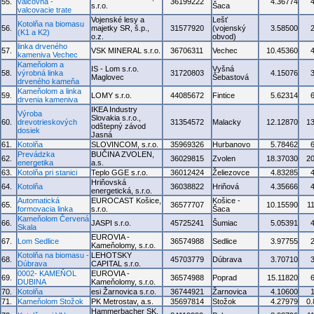
55.
valcovna -
36199222
4.36774
s.r.o.
Šaca
valcovacie trate
Vojenské lesy a
Lešť
Kotolňa na biomasu
56.
majetky SR, š.p.,
31577920
(vojenský
3.58500
(K1 a K2)
o.z.
obvod)
linka drveného
57.
VSK MINERAL s.r.o.
36706311
Vechec
10.45360
kameniva Vechec
Kameňolom a
IS - Lom s.r.o.
Vyšná
58.
výrobná linka
31720803
4.15076
Maglovec
Šebastová
drveného kameňa
Kameňolom a linka
59.
LOMY s.r.o.
44085672
Fintice
5.62314
drvenia kameniva
IKEA Industry
Výroba
Slovakia s.r.o.,
60.
drevotrieskových
31354572
Malacky
12.12870
1
odštepný závod
dosiek
Jasná
61.
Kotolňa
SLOVINCOM, s.r.o.
35969326
Hurbanovo
5.78462
Prevádzka
BUČINA ZVOLEN,
62.
36029815
Zvolen
18.37030
2
energetika
a.s.
63.
Kotolňa pri stanici
Teplo GGE s.r.o.
36012424
Želiezovce
4.83285
Hriňovská
64.
Kotolňa
36038822
Hriňová
4.35666
energetická, s.r.o.
Automatická
EUROCAST Košice,
Košice -
65.
36577707
10.15590
1
formovacia linka
s.r.o.
Šaca
Kameňolom Červená
66.
JASPI s.r.o.
45725241
Šumiac
5.05391
Skala
EUROVIA -
67.
Lom Sedlice
36574988
Sedlice
3.97755
Kameňolomy, s.r.o.
Kotolňa na biomasu -
LEHOTSKY
68.
45703779
Dúbrava
3.70710
Dúbrava
CAPITAL s.r.o.
0002- KAMEŇOL
EUROVIA -
69.
36574988
Poprad
15.11820
DUBINA
Kameňolomy, s.r.o.
70.
Kotolňa
esi Žarnovica s.r.o.
36744921
Žarnovica
4.10600
71.
Kameňolom Stožok
PK Metrostav, a.s.
35697814
Stožok
4.27979
0
Hammerbacher SK,