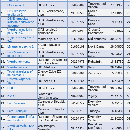
Trnovec nad
6.
Močovina 3
DUSLO, a.s.
35826487
77.51350
5
Váhom
DZ Oceliaren -
U. S. Steel Košice,
Košice -
7.
36199222
42.11560
2
oceliaren 2
s.r.o.
Šaca
DZ Energetika -
U. S. Steel Košice,
Košice -
8.
Kotolňa a strojovňa
36199222
19.73300
2
s.r.o.
Šaca
teplárne
Výroba ferozliatin -
OFZ, akciová
Oravský
9.
36389030
7.71992
pr.ŠIROKÁ
spoločnosť
Podzámok
Regeneračný kotol
10.
Mondi scp, a.s.
31637051
Ružomberok
30.93710
2
č.2
Knauf Insulation,
11.
Minerálne vlákno 2
31628109
Nová Baňa
28.84950
3
s.r.o.
DZ Oceliaren -
U. S. Steel Košice,
Košice -
12.
36199222
26.54620
2
oceliaren 1
s.r.o.
Šaca
Danucem Slovensko
13.
Výroba cementu
00214973
Rohožník
18.51760
2
a.s. Bratislava
14.
Výroba vápna
DOLVAP, s.r.o.
31594786
Varín
26.42690
2
Tepelná elektráreň
Energy Edge ZC
15.
36866661
Žarnovica
15.29890
1
na biomasu
s.r.o.
Úprava vápenca
16.
DOLVAP, s.r.o.
31594786
Varín
6.62395
Varín
Trnovec nad
17.
UGL
DUSLO, a.s.
35826487
30.66990
2
Váhom
Slovenské
18.
EVO I
35829052
Vojany
24.77130
5
elektrárne a.s.
Carmeuse Slovakia,
Dvorníky -
19.
Lom Včeláre
36198749
15.49150
2
s.r.o.
Včeláre
Carmeuse Slovakia,
20.
Lom Trebejov
36198749
Trebejov
5.18389
1
s.r.o.
Cementáreň Turňa
Danucem Slovensko
Dvorníky -
21.
00214973
22.28230
3
nad Bodvou
a.s. Bratislava
Včeláre
Bratislava -
Nová lakovňa H2 a
Volkswagen
22.
35757442
Devínska
12.98660
1
H2a
Slovakia