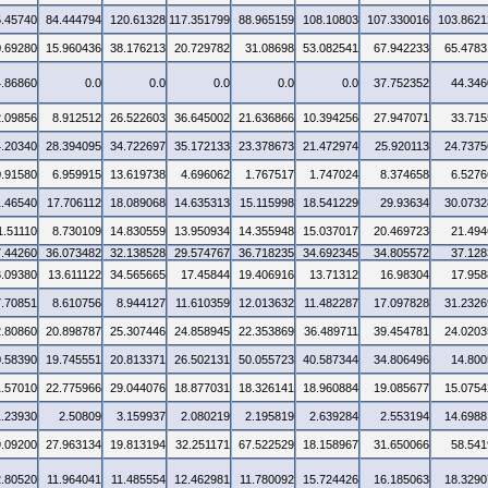
5.45740
84.444794
120.61328
117.351799
88.965159
108.10803
107.330016
103.8621
0.69280
15.960436
38.176213
20.729782
31.08698
53.082541
67.942233
65.4783
4.86860
0.0
0.0
0.0
0.0
0.0
37.752352
44.346
2.09856
8.912512
26.522603
36.645002
21.636866
10.394256
27.947071
33.715
4.20340
28.394095
34.722697
35.172133
23.378673
21.472974
25.920113
24.7375
0.91580
6.959915
13.619738
4.696062
1.767517
1.747024
8.374658
6.5276
1.46540
17.706112
18.089068
14.635313
15.115998
18.541229
29.93634
30.0732
1.51110
8.730109
14.830559
13.950934
14.355948
15.037017
20.469723
21.494
7.44260
36.073482
32.138528
29.574767
36.718235
34.692345
34.805572
37.128
3.09380
13.611122
34.565665
17.45844
19.406916
13.71312
16.98304
17.958
7.70851
8.610756
8.944127
11.610359
12.013632
11.482287
17.097828
31.2326
2.80860
20.898787
25.307446
24.858945
22.353869
36.489711
39.454781
24.0203
0.58390
19.745551
20.813371
26.502131
50.055723
40.587344
34.806496
14.800
1.57010
22.775966
29.044076
18.877031
18.326141
18.960884
19.085677
15.0754
1.23930
2.50809
3.159937
2.080219
2.195819
2.639284
2.553194
14.6988
9.09200
27.963134
19.813194
32.251171
67.522529
18.158967
31.650066
58.541
2.80520
11.964041
11.485554
12.462981
11.780092
15.724426
16.185063
18.3290