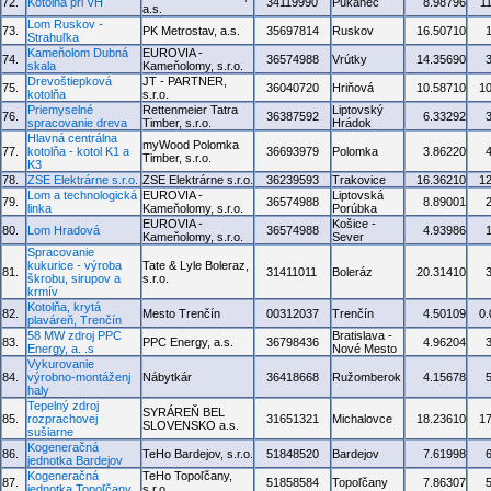
72.
Kotolňa pri VH
34119990
Pukanec
8.98796
1
a.s.
Lom Ruskov -
73.
PK Metrostav, a.s.
35697814
Ruskov
16.50710
Strahuľka
Kameňolom Dubná
EUROVIA -
74.
36574988
Vrútky
14.35690
skala
Kameňolomy, s.r.o.
Drevoštiepková
JT - PARTNER,
75.
36040720
Hriňová
10.58710
1
kotolňa
s.r.o.
Priemyselné
Rettenmeier Tatra
Liptovský
76.
36387592
6.33292
spracovanie dreva
Timber, s.r.o.
Hrádok
Hlavná centrálna
myWood Polomka
77.
kotolňa - kotol K1 a
36693979
Polomka
3.86220
Timber, s.r.o.
K3
78.
ZSE Elektrárne s.r.o.
ZSE Elektrárne s.r.o.
36239593
Trakovice
16.36210
1
Lom a technologická
EUROVIA -
Liptovská
79.
36574988
8.89001
linka
Kameňolomy, s.r.o.
Porúbka
EUROVIA -
Košice -
80.
Lom Hradová
36574988
4.93986
Kameňolomy, s.r.o.
Sever
Spracovanie
kukurice - výroba
Tate & Lyle Boleraz,
81.
31411011
Boleráz
20.31410
škrobu, sirupov a
s.r.o.
krmív
Kotolňa, krytá
82.
Mesto Trenčín
00312037
Trenčín
4.50109
0
plaváreň, Trenčín
58 MW zdroj PPC
Bratislava -
83.
PPC Energy, a.s.
36798436
4.96204
Energy, a. .s
Nové Mesto
Vykurovanie
84.
výrobno-montáženj
Nábytkár
36418668
Ružomberok
4.15678
haly
Tepelný zdroj
SYRÁREŇ BEL
85.
rozprachovej
31651321
Michalovce
18.23610
1
SLOVENSKO a.s.
sušiarne
Kogeneračná
86.
TeHo Bardejov, s.r.o.
51848520
Bardejov
7.61998
jednotka Bardejov
Kogeneračná
TeHo Topoľčany,
87.
51858584
Topoľčany
7.86307
jednotka Topoľčany
s.r.o.