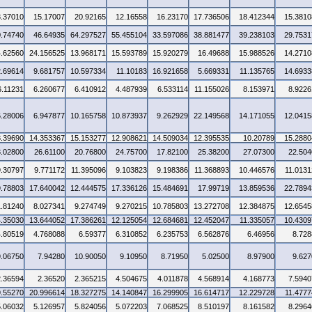
3.37010
15.17007
20.92165
12.16558
16.23170
17.736506
18.412344
15.3810
0.74740
46.64935
64.297527
55.455104
33.597086
38.881477
39.238103
29.7531
4.62560
24.156525
13.968171
15.593789
15.920279
16.49688
15.988526
14.2710
2.69614
9.681757
10.597334
11.10183
16.921658
5.669331
11.135765
14.6933
6.11231
6.260677
6.410912
4.487939
6.533114
11.155026
8.153971
8.9226
6.28006
6.947877
10.165758
10.873937
9.262929
22.149568
14.171055
12.0415
8.39690
14.353367
15.153277
12.908621
14.509034
12.395535
10.20789
15.2880
3.02800
26.61100
20.76800
24.75700
17.82100
25.38200
27.07300
22.504
9.30797
9.771172
11.395096
9.103823
9.198386
11.368893
10.446576
11.0131
9.78803
17.640042
12.444575
17.336126
15.484691
17.99719
13.859536
22.7894
1.81240
8.027341
9.274749
9.270215
10.785803
13.272708
12.384875
12.6545
4.35030
13.644052
17.386261
12.125054
12.684681
12.452047
11.335057
10.4309
4.80519
4.768088
6.59377
6.310852
6.235753
6.562876
6.46956
8.728
9.06750
7.94280
10.90050
9.10950
8.71950
5.02500
8.97900
9.627
2.36594
2.36520
2.365215
4.504675
4.011878
4.568914
4.168773
7.5940
9.55270
20.996614
18.327275
14.140847
16.299905
16.614717
12.229728
11.4777
5.06032
5.126957
5.824056
5.072203
7.068525
8.510197
8.161582
8.2964