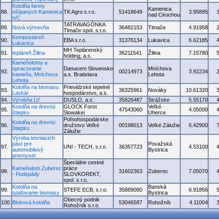
Kotolňa farmy
Kamenica
88.
ošípaných Kamenica
TK Agro s.r.o.
51418649
3.95895
nad Cirochou
n/C
TATRAVAGÓNKA
89.
Nová výhrevňa
36482153
Tlmače
4.91958
Tlmače spol. s.r.o.
Kompostáreň
90.
EBA s.r.o.
31376134
Lukavica
6.62185
Lukavica
MH Teplárenský
91.
tepláreň Žilina
36211541
Žilina
7.15780
holding, a.s.
Kameňolomy a
spracovanie
Danucem Slovensko
Mníchova
92.
00214973
3.92234
kameňa, Mníchova
a.s. Bratislava
Lehota
Lehota
Kotolňa na biomasu
Prievidzské tepelné
93.
36325961
Nováky
10.61320
Laskár
hospodárstvo, a.s.
94.
Výrobňa LV
DUSLO, a.s.
35826487
Strážske
5.55170
Kotolňa na drevnú
GLOCK Forst
Veľké
95.
47543060
4.05000
štiepku
Slowakei
Uherce
Poľnohospodárske
Kotolňa na drevnú
96.
družstvo Veľké
00198013
Veľké Zálužie
6.42900
štiepku
Zálužie
Výroba tesniacich
pást pre
Považská
97.
UNI - TECH, s.r.o.
36357723
4.53100
automobilový
Bystrica
priemysel
Špeciálne cestné
Kameňolom Zuberec
práce
98.
31602363
Zuberec
7.05070
- Podspády
SLOVKOREKT,
spol. s r.o.
Kotolňa na
Banská
99.
STEFE ECB, s.r.o.
35889080
6.91856
spaľovanie biomasy
Bystrica
Obecný podnik
100.
Bloková kotolňa
53046587
Rohožník
4.11004
Rohožník s.r.o.