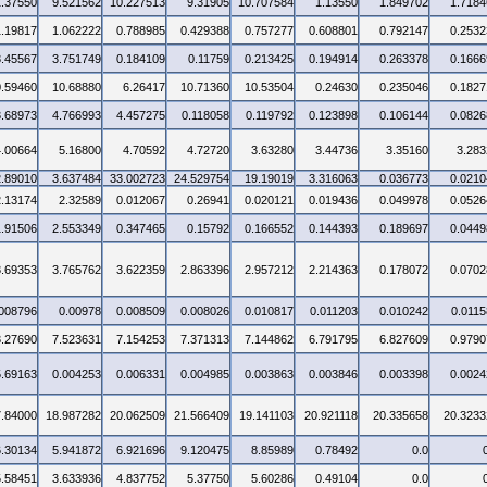
1.37550
9.521562
10.227513
9.31905
10.707584
1.13550
1.849702
1.7184
1.19817
1.062222
0.788985
0.429388
0.757277
0.608801
0.792147
0.2532
3.45567
3.751749
0.184109
0.11759
0.213425
0.194914
0.263378
0.1666
0.59460
10.68880
6.26417
10.71360
10.53504
0.24630
0.235046
0.1827
3.68973
4.766993
4.457275
0.118058
0.119792
0.123898
0.106144
0.0826
4.00664
5.16800
4.70592
4.72720
3.63280
3.44736
3.35160
3.283
2.89010
3.637484
33.002723
24.529754
19.19019
3.316063
0.036773
0.0210
2.13174
2.32589
0.012067
0.26941
0.020121
0.019436
0.049978
0.0526
1.91506
2.553349
0.347465
0.15792
0.166552
0.144393
0.189697
0.0449
3.69353
3.765762
3.622359
2.863396
2.957212
2.214363
0.178072
0.0702
.008796
0.00978
0.008509
0.008026
0.010817
0.011203
0.010242
0.0115
3.27690
7.523631
7.154253
7.371313
7.144862
6.791795
6.827609
0.9790
5.69163
0.004253
0.006331
0.004985
0.003863
0.003846
0.003398
0.0024
7.84000
18.987282
20.062509
21.566409
19.141103
20.921118
20.335658
20.3233
6.30134
5.941872
6.921696
9.120475
8.85989
0.78492
0.0
5.58451
3.633936
4.837752
5.37750
5.60286
0.49104
0.0