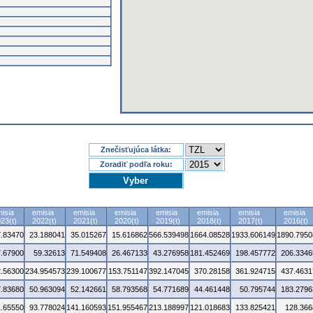
Znečisťujúca látka:
Zoradiť podľa roku:
isia
emisia
emisia
emisia
emisia
emisia
emisia
emisia
23(t)
2022(t)
2021(t)
2020(t)
2019(t)
2018(t)
2017(t)
2016(t)
7.83470
23.188041
35.015267
15.616862
566.539498
1664.08528
1933.606149
1890.7950
7.67900
59.32613
71.549408
26.467133
43.276958
181.452469
198.457772
206.3346
.56300
234.954573
239.100677
153.751147
392.147045
370.28158
361.924715
437.4631
7.83680
50.963094
52.142661
58.793568
54.771689
44.461448
50.795744
183.2796
1.65550
93.778024
141.160593
151.955467
213.188997
121.018683
133.825421
128.366