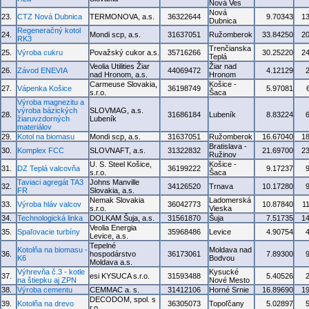
Nová Ves
Nová
23.
CTZ Nová Dubnica
TERMONOVA, a.s.
36322644
9.70343
1
Dubnica
Regeneračný kotol
24.
Mondi scp, a.s.
31637051
Ružomberok
33.84250
2
RK3
Trenčianska
25.
Výroba cukru
Považský cukor a.s.
35716266
30.25220
2
Teplá
Veolia Utilities Žiar
Žiar nad
26.
Závod ENEVIA
44069472
4.12129
nad Hronom, a.s.
Hronom
Carmeuse Slovakia,
Košice -
27.
Vápenka Košice
36198749
5.97081
s.r.o.
Šaca
Výroba magnezitu a
výroba bázických
SLOVMAG, a.s.
28.
31686184
Lubeník
8.83224
žiaruvzdorných
Lubeník
materiálov
29.
Kotol na biomasu
Mondi scp, a.s.
31637051
Ružomberok
16.67040
1
Bratislava -
30.
Komplex FCC
SLOVNAFT, a.s.
31322832
21.69700
2
Ružinov
U. S. Steel Košice,
Košice -
31.
DZ Teplá valcovňa
36199222
9.17237
s.r.o.
Šaca
Taviaci agregát TA3
Johns Manville
32.
34126520
Trnava
10.17280
FR
Slovakia, a.s.
Nemak Slovakia
Ladomerská
33.
Výroba hláv valcov
36042773
10.87840
1
s.r.o.
Vieska
34.
Technologická linka
DOLKAM Šuja, a.s.
31561870
Šuja
7.51735
1
Veolia Energia
35.
Spaľovacie turbíny
35968486
Levice
4.90754
Levice, a.s.
Tepelné
Kotolňa na biomasu -
Moldava nad
36.
hospodárstvo
36173061
7.89300
K6
Bodvou
Moldava a.s.
Výhrevňa č.3 - kotle
Kysucké
37.
esi KYSUCA s.r.o.
31593488
5.40526
na štiepku aj ZPN
Nové Mesto
38.
Výroba cementu
CEMMAC a. s.
31412106
Horné Srnie
16.89690
1
DECODOM, spol. s
39.
Kotolňa na drevo
36305073
Topoľčany
5.02897
r.o.