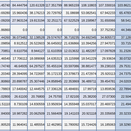
5.45740
84.444794
120.61328
117.351799
88.965159
108.10803
107.330016
103.8621
0.69280
15.960436
38.176213
20.729782
31.08698
53.082541
67.942233
65.4783
9.09200
27.963134
19.813194
32.251171
67.522529
18.158967
31.650066
58.541
4.86860
0.0
0.0
0.0
0.0
0.0
37.752352
44.346
7.44260
36.073482
32.138528
29.574767
36.718235
34.692345
34.805572
37.128
2.09856
8.912512
26.522603
36.645002
21.636866
10.394256
27.947071
33.715
7.70851
8.610756
8.944127
11.610359
12.013632
11.482287
17.097828
31.2326
1.46540
17.706112
18.089068
14.635313
15.115998
18.541229
29.93634
30.0732
0.74740
46.64935
64.297527
55.455104
33.597086
38.881477
39.238103
29.7531
4.20340
28.394095
34.722697
35.172133
23.378673
21.472974
25.920113
24.7375
2.80860
20.898787
25.307446
24.858945
22.353869
36.489711
39.454781
24.0203
9.78803
17.640042
12.444575
17.336126
15.484691
17.99719
13.859536
22.7894
3.02800
26.61100
20.76800
24.75700
17.82100
25.38200
27.07300
22.504
1.51110
8.730109
14.830559
13.950934
14.355948
15.037017
20.469723
21.494
7.84000
18.987282
20.062509
21.566409
19.141103
20.921118
20.335658
20.3233
2.80520
11.964041
11.485554
12.462981
11.780092
15.724426
16.185063
18.3290