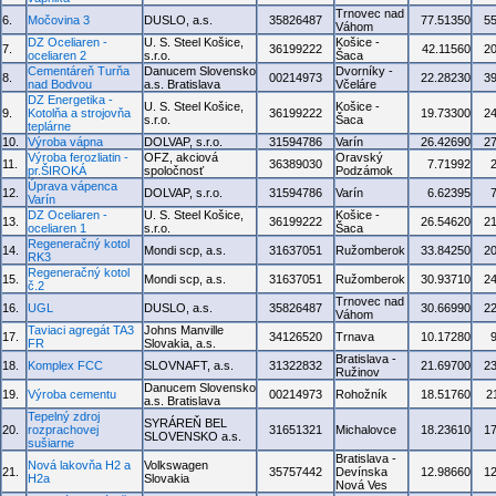
Trnovec nad
6.
Močovina 3
DUSLO, a.s.
35826487
77.51350
5
Váhom
DZ Oceliaren -
U. S. Steel Košice,
Košice -
7.
36199222
42.11560
2
oceliaren 2
s.r.o.
Šaca
Cementáreň Turňa
Danucem Slovensko
Dvorníky -
8.
00214973
22.28230
3
nad Bodvou
a.s. Bratislava
Včeláre
DZ Energetika -
U. S. Steel Košice,
Košice -
9.
Kotolňa a strojovňa
36199222
19.73300
2
s.r.o.
Šaca
teplárne
10.
Výroba vápna
DOLVAP, s.r.o.
31594786
Varín
26.42690
2
Výroba ferozliatin -
OFZ, akciová
Oravský
11.
36389030
7.71992
pr.ŠIROKÁ
spoločnosť
Podzámok
Úprava vápenca
12.
DOLVAP, s.r.o.
31594786
Varín
6.62395
Varín
DZ Oceliaren -
U. S. Steel Košice,
Košice -
13.
36199222
26.54620
2
oceliaren 1
s.r.o.
Šaca
Regeneračný kotol
14.
Mondi scp, a.s.
31637051
Ružomberok
33.84250
2
RK3
Regeneračný kotol
15.
Mondi scp, a.s.
31637051
Ružomberok
30.93710
2
č.2
Trnovec nad
16.
UGL
DUSLO, a.s.
35826487
30.66990
2
Váhom
Taviaci agregát TA3
Johns Manville
17.
34126520
Trnava
10.17280
FR
Slovakia, a.s.
Bratislava -
18.
Komplex FCC
SLOVNAFT, a.s.
31322832
21.69700
2
Ružinov
Danucem Slovensko
19.
Výroba cementu
00214973
Rohožník
18.51760
2
a.s. Bratislava
Tepelný zdroj
SYRÁREŇ BEL
20.
rozprachovej
31651321
Michalovce
18.23610
1
SLOVENSKO a.s.
sušiarne
Bratislava -
Nová lakovňa H2 a
Volkswagen
21.
35757442
Devínska
12.98660
1
H2a
Slovakia
Nová Ves