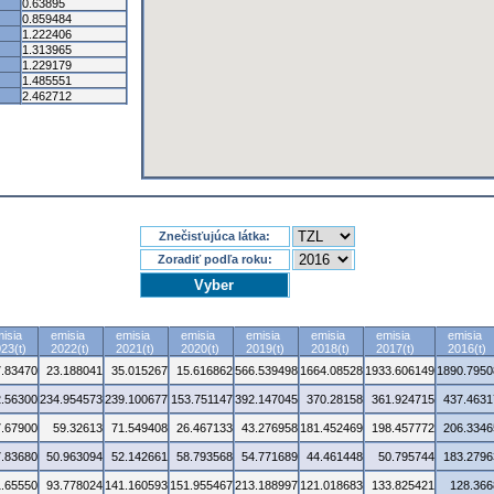
0.63895
0.859484
1.222406
1.313965
1.229179
1.485551
2.462712
Znečisťujúca látka:
Zoradiť podľa roku:
isia
emisia
emisia
emisia
emisia
emisia
emisia
emisia
23(t)
2022(t)
2021(t)
2020(t)
2019(t)
2018(t)
2017(t)
2016(t)
7.83470
23.188041
35.015267
15.616862
566.539498
1664.08528
1933.606149
1890.7950
.56300
234.954573
239.100677
153.751147
392.147045
370.28158
361.924715
437.4631
7.67900
59.32613
71.549408
26.467133
43.276958
181.452469
198.457772
206.3346
7.83680
50.963094
52.142661
58.793568
54.771689
44.461448
50.795744
183.2796
1.65550
93.778024
141.160593
151.955467
213.188997
121.018683
133.825421
128.366