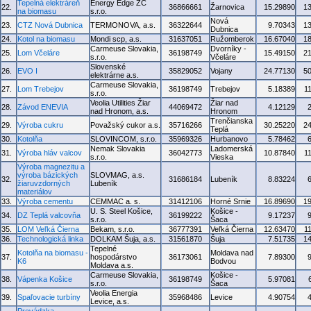
Tepelná elektráreň
Energy Edge ZC
22.
36866661
Žarnovica
15.29890
1
na biomasu
s.r.o.
Nová
23.
CTZ Nová Dubnica
TERMONOVA, a.s.
36322644
9.70343
1
Dubnica
24.
Kotol na biomasu
Mondi scp, a.s.
31637051
Ružomberok
16.67040
1
Carmeuse Slovakia,
Dvorníky -
25.
Lom Včeláre
36198749
15.49150
2
s.r.o.
Včeláre
Slovenské
26.
EVO I
35829052
Vojany
24.77130
5
elektrárne a.s.
Carmeuse Slovakia,
27.
Lom Trebejov
36198749
Trebejov
5.18389
1
s.r.o.
Veolia Utilities Žiar
Žiar nad
28.
Závod ENEVIA
44069472
4.12129
nad Hronom, a.s.
Hronom
Trenčianska
29.
Výroba cukru
Považský cukor a.s.
35716266
30.25220
2
Teplá
30.
Kotolňa
SLOVINCOM, s.r.o.
35969326
Hurbanovo
5.78462
Nemak Slovakia
Ladomerská
31.
Výroba hláv valcov
36042773
10.87840
1
s.r.o.
Vieska
Výroba magnezitu a
výroba bázických
SLOVMAG, a.s.
32.
31686184
Lubeník
8.83224
žiaruvzdorných
Lubeník
materiálov
33.
Výroba cementu
CEMMAC a. s.
31412106
Horné Srnie
16.89690
1
U. S. Steel Košice,
Košice -
34.
DZ Teplá valcovňa
36199222
9.17237
s.r.o.
Šaca
35.
LOM Veľká Čierna
Bekam, s.r.o.
36777391
Veľká Čierna
12.63470
1
36.
Technologická linka
DOLKAM Šuja, a.s.
31561870
Šuja
7.51735
1
Tepelné
Kotolňa na biomasu -
Moldava nad
37.
hospodárstvo
36173061
7.89300
K6
Bodvou
Moldava a.s.
Carmeuse Slovakia,
Košice -
38.
Vápenka Košice
36198749
5.97081
s.r.o.
Šaca
Veolia Energia
39.
Spaľovacie turbíny
35968486
Levice
4.90754
Levice, a.s.