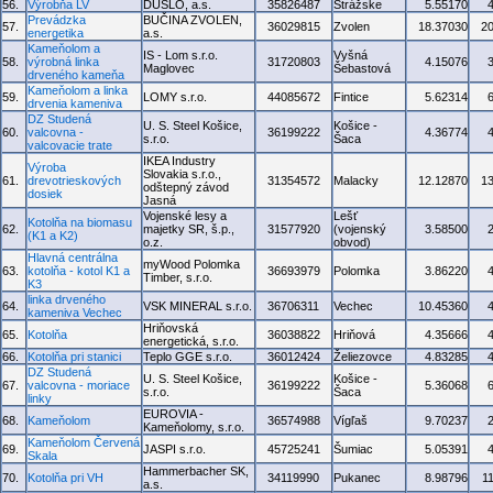
56.
Výrobňa LV
DUSLO, a.s.
35826487
Strážske
5.55170
Prevádzka
BUČINA ZVOLEN,
57.
36029815
Zvolen
18.37030
2
energetika
a.s.
Kameňolom a
IS - Lom s.r.o.
Vyšná
58.
výrobná linka
31720803
4.15076
Maglovec
Šebastová
drveného kameňa
Kameňolom a linka
59.
LOMY s.r.o.
44085672
Fintice
5.62314
drvenia kameniva
DZ Studená
U. S. Steel Košice,
Košice -
60.
valcovna -
36199222
4.36774
s.r.o.
Šaca
valcovacie trate
IKEA Industry
Výroba
Slovakia s.r.o.,
61.
drevotrieskových
31354572
Malacky
12.12870
1
odštepný závod
dosiek
Jasná
Vojenské lesy a
Lešť
Kotolňa na biomasu
62.
majetky SR, š.p.,
31577920
(vojenský
3.58500
(K1 a K2)
o.z.
obvod)
Hlavná centrálna
myWood Polomka
63.
kotolňa - kotol K1 a
36693979
Polomka
3.86220
Timber, s.r.o.
K3
linka drveného
64.
VSK MINERAL s.r.o.
36706311
Vechec
10.45360
kameniva Vechec
Hriňovská
65.
Kotolňa
36038822
Hriňová
4.35666
energetická, s.r.o.
66.
Kotolňa pri stanici
Teplo GGE s.r.o.
36012424
Želiezovce
4.83285
DZ Studená
U. S. Steel Košice,
Košice -
67.
valcovna - moriace
36199222
5.36068
s.r.o.
Šaca
linky
EUROVIA -
68.
Kameňolom
36574988
Vígľaš
9.70237
Kameňolomy, s.r.o.
Kameňolom Červená
69.
JASPI s.r.o.
45725241
Šumiac
5.05391
Skala
Hammerbacher SK,
70.
Kotolňa pri VH
34119990
Pukanec
8.98796
1
a.s.