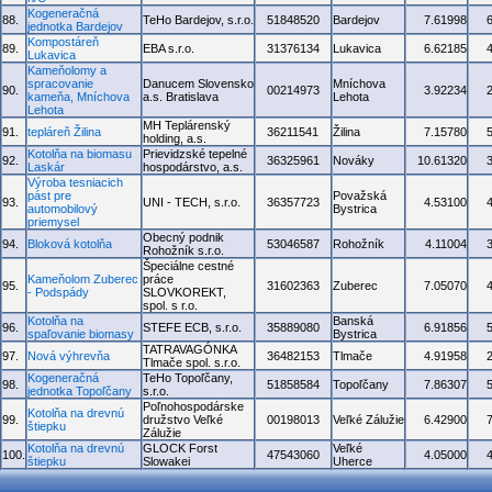
Kogeneračná
88.
TeHo Bardejov, s.r.o.
51848520
Bardejov
7.61998
jednotka Bardejov
Kompostáreň
89.
EBA s.r.o.
31376134
Lukavica
6.62185
Lukavica
Kameňolomy a
spracovanie
Danucem Slovensko
Mníchova
90.
00214973
3.92234
kameňa, Mníchova
a.s. Bratislava
Lehota
Lehota
MH Teplárenský
91.
tepláreň Žilina
36211541
Žilina
7.15780
holding, a.s.
Kotolňa na biomasu
Prievidzské tepelné
92.
36325961
Nováky
10.61320
Laskár
hospodárstvo, a.s.
Výroba tesniacich
pást pre
Považská
93.
UNI - TECH, s.r.o.
36357723
4.53100
automobilový
Bystrica
priemysel
Obecný podnik
94.
Bloková kotolňa
53046587
Rohožník
4.11004
Rohožník s.r.o.
Špeciálne cestné
Kameňolom Zuberec
práce
95.
31602363
Zuberec
7.05070
- Podspády
SLOVKOREKT,
spol. s r.o.
Kotolňa na
Banská
96.
STEFE ECB, s.r.o.
35889080
6.91856
spaľovanie biomasy
Bystrica
TATRAVAGÓNKA
97.
Nová výhrevňa
36482153
Tlmače
4.91958
Tlmače spol. s.r.o.
Kogeneračná
TeHo Topoľčany,
98.
51858584
Topoľčany
7.86307
jednotka Topoľčany
s.r.o.
Poľnohospodárske
Kotolňa na drevnú
99.
družstvo Veľké
00198013
Veľké Zálužie
6.42900
štiepku
Zálužie
Kotolňa na drevnú
GLOCK Forst
Veľké
100.
47543060
4.05000
štiepku
Slowakei
Uherce