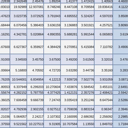
4.22838
2.342648
2.45476
1.89204
1.41377
1.472415
1.40563
4.4600
0.83010
19.92989
12.937081
8.748246
8.447108
8.709584
19.836416
4.1122
3.47623
3.023735
3.072925
3.791843
4.695552
5.324267
4.597033
3.8508
6.68444
6.070456
5.386403
3.636159
3.136883
3.501921
4.257521
3.8090
4.16291
4.342781
5.020864
4.890355
5.688281
5.991544
6.065803
3.619
3.67600
6.627367
6.359927
4.384429
9.270951
5.415084
7.110782
3.4906
2.91000
3.94500
3.45750
3.67500
3.49200
3.61500
3.32010
3.476
4.00664
5.16800
4.70592
4.72720
3.63280
3.44736
3.35160
3.283
4.76205
10.544001
6.834954
4.12213
7.939726
7.502776
3.931059
3.0871
4.80553
6.337949
6.299203
10.270604
7.433876
5.584542
3.455101
2.6491
4.55674
4.282152
5.787755
4.377425
1.412131
2.357276
2.408421
2.5942
6.36025
7.606458
9.666739
7.24743
3.035419
3.251246
8.647544
2.5286
2.82027
4.792936
2.902155
0.927512
0.759036
0.883154
0.96347
2.3946
4.21036
5.064057
2.24217
2.107302
2.160095
2.686392
2.256092
2.2985
1.37550
9.521562
10.227513
9.31905
10.707584
1.13550
1.849702
1.7184