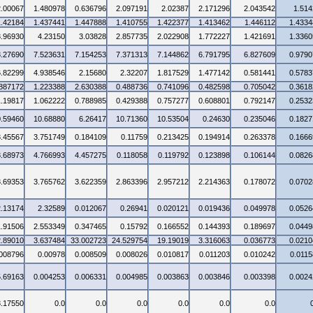
2.00067
1.480978
0.636796
2.097191
2.02387
2.171296
2.043542
1.514
1.42184
1.437441
1.447888
1.410755
1.422377
1.413462
1.446112
1.4334
3.96930
4.23150
3.03828
2.857735
2.022908
1.772227
1.421691
1.3360
3.27690
7.523631
7.154253
7.371313
7.144862
6.791795
6.827609
0.9790
6.82299
4.938546
2.15680
2.32207
1.817529
1.477142
0.581441
0.5783
.887172
1.223388
2.630388
0.488736
0.741096
0.482598
0.705042
0.3618
1.19817
1.062222
0.788985
0.429388
0.757277
0.608801
0.792147
0.2532
0.59460
10.68880
6.26417
10.71360
10.53504
0.24630
0.235046
0.1827
3.45567
3.751749
0.184109
0.11759
0.213425
0.194914
0.263378
0.1666
3.68973
4.766993
4.457275
0.118058
0.119792
0.123898
0.106144
0.0826
3.69353
3.765762
3.622359
2.863396
2.957212
2.214363
0.178072
0.0702
2.13174
2.32589
0.012067
0.26941
0.020121
0.019436
0.049978
0.0526
1.91506
2.553349
0.347465
0.15792
0.166552
0.144393
0.189697
0.0449
2.89010
3.637484
33.002723
24.529754
19.19019
3.316063
0.036773
0.0210
.008796
0.00978
0.008509
0.008026
0.010817
0.011203
0.010242
0.0115
5.69163
0.004253
0.006331
0.004985
0.003863
0.003846
0.003398
0.0024
3.17550
0.0
0.0
0.0
0.0
0.0
0.0