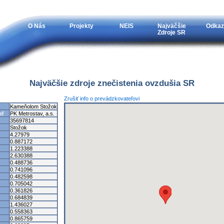
O Nás
Projekty
NEIS
Najväčšie
Odkaz
Zdroje SR
Najväčšie zdroje znečistenia ovzdušia SR
Zrušiť info o prevádzkovateľovi
Kameňolom Stožok
eľ
PK Metrostav, a.s.
35697814
Stožok
4.27979
0.887172
1.223388
2.630388
0.488736
0.741096
0.482598
0.705042
0.361826
0.684839
1.436027
0.558363
0.865759