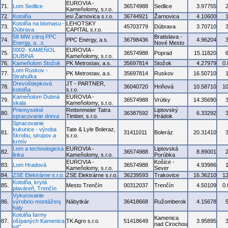
EUROVIA -
71.
Lom Sedlice
36574988
Sedlice
3.97755
Kameňolomy, s.r.o.
72.
Kotolňa
esi Žarnovica s.r.o.
36744921
Žarnovica
4.10600
Kotolňa na biomasu -
LEHOTSKY
73.
45703779
Dúbrava
3.70710
Dúbrava
CAPITAL s.r.o.
58 MW zdroj PPC
Bratislava -
74.
PPC Energy, a.s.
36798436
4.96204
Energy, a. .s
Nové Mesto
0002- KAMEŇOL
EUROVIA -
75.
36574988
Poprad
15.11820
DUBINA
Kameňolomy, s.r.o.
76.
Kameňolom Stožok
PK Metrostav, a.s.
35697814
Stožok
4.27979
0
Lom Ruskov -
77.
PK Metrostav, a.s.
35697814
Ruskov
16.50710
Strahuľka
Drevoštiepková
JT - PARTNER,
78.
36040720
Hriňová
10.58710
1
kotolňa
s.r.o.
Kameňolom Dubná
EUROVIA -
79.
36574988
Vrútky
14.35690
skala
Kameňolomy, s.r.o.
Priemyselné
Rettenmeier Tatra
Liptovský
80.
36387592
6.33292
spracovanie dreva
Timber, s.r.o.
Hrádok
Spracovanie
kukurice - výroba
Tate & Lyle Boleraz,
81.
31411011
Boleráz
20.31410
škrobu, sirupov a
s.r.o.
krmív
Lom a technologická
EUROVIA -
Liptovská
82.
36574988
8.89001
linka
Kameňolomy, s.r.o.
Porúbka
EUROVIA -
Košice -
83.
Lom Hradová
36574988
4.93986
Kameňolomy, s.r.o.
Sever
84.
ZSE Elektrárne s.r.o.
ZSE Elektrárne s.r.o.
36239593
Trakovice
16.36210
1
Kotolňa, krytá
85.
Mesto Trenčín
00312037
Trenčín
4.50109
0
plaváreň, Trenčín
Vykurovanie
86.
výrobno-montáženj
Nábytkár
36418668
Ružomberok
4.15678
haly
Kotolňa farmy
Kamenica
87.
ošípaných Kamenica
TK Agro s.r.o.
51418649
3.95895
nad Cirochou
n/C