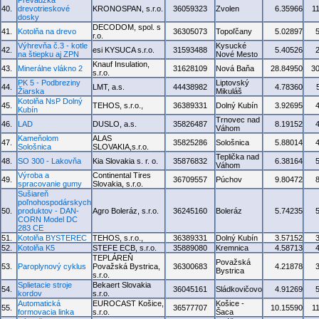
Prevádzka
40.
drevotrieskové
KRONOSPAN, s.r.o.
36059323
Zvolen
6.35966
1
dosky
DECODOM, spol. s
41.
Kotolňa na drevo
36305073
Topoľčany
5.02897
r.o.
Výhrevňa č.3 - kotle
Kysucké
42.
esi KYSUCA s.r.o.
31593488
5.40526
na štiepku aj ZPN
Nové Mesto
Knauf Insulation,
43.
Minerálne vlákno 2
31628109
Nová Baňa
28.84950
3
s.r.o.
PK 5 - Podbreziny
Liptovský
44.
LMT, a.s.
44438982
4.78360
Žiarska
Mikuláš
Kotolňa NsP Dolný
45.
TEHOS, s.r.o.,
36389331
Dolný Kubín
3.92695
Kubín
Trnovec nad
46.
LAD
DUSLO, a.s.
35826487
8.19152
Váhom
Kameňolom
ALAS
47.
35825286
Sološnica
5.88014
Sološnica
SLOVAKIA,s.r.o.
Teplička nad
48.
SO 300 - Lakovňa
Kia Slovakia s. r. o.
35876832
6.38164
Váhom
Výroba a
Continental Tires
49.
36709557
Púchov
9.80472
spracovanie gumy
Slovakia, s.r.o.
Sušiareň
poľnohospodárskych
50.
produktov - DAN-
Agro Boleráz, s.r.o.
36245160
Boleráz
5.74235
CORN Model DC
283 CE
51.
Kotolňa BYSTEREC
TEHOS, s.r.o.,
36389331
Dolný Kubín
3.57152
52.
Kotolňa K5
STEFE ECB, s.r.o.
35889080
Kremnica
4.58713
TEPLÁREŇ
Považská
53.
Paroplynový cyklus
Považská Bystrica,
36300683
4.21878
Bystrica
s.r.o.
Splietacie stroje
Bekaert Slovakia
54.
36045161
Sládkovičovo
4.91269
kordov
s.r.o.
Automatická
EUROCAST Košice,
Košice -
55.
36577707
10.15590
1
formovacia linka
s.r.o.
Šaca