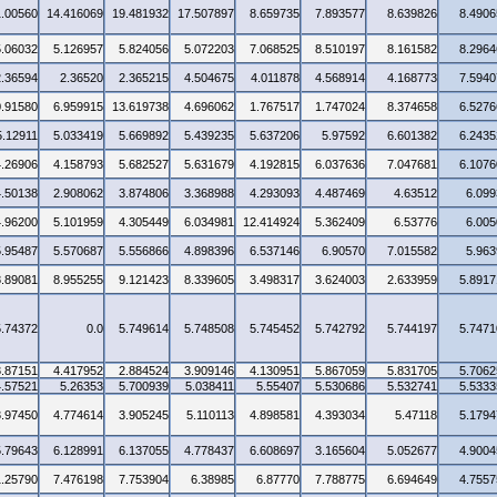
1.00560
14.416069
19.481932
17.507897
8.659735
7.893577
8.639826
8.4906
5.06032
5.126957
5.824056
5.072203
7.068525
8.510197
8.161582
8.2964
2.36594
2.36520
2.365215
4.504675
4.011878
4.568914
4.168773
7.5940
0.91580
6.959915
13.619738
4.696062
1.767517
1.747024
8.374658
6.5276
5.12911
5.033419
5.669892
5.439235
5.637206
5.97592
6.601382
6.2435
4.26906
4.158793
5.682527
5.631679
4.192815
6.037636
7.047681
6.1076
4.50138
2.908062
3.874806
3.368988
4.293093
4.487469
4.63512
6.099
4.96200
5.101959
4.305449
6.034981
12.414924
5.362409
6.53776
6.005
5.95487
5.570687
5.556866
4.898396
6.537146
6.90570
7.015582
5.963
8.89081
8.955255
9.121423
8.339605
3.498317
3.624003
2.633959
5.8917
5.74372
0.0
5.749614
5.748508
5.745452
5.742792
5.744197
5.7471
3.87151
4.417952
2.884524
3.909146
4.130951
5.867059
5.831705
5.7062
4.57521
5.26353
5.700939
5.038411
5.55407
5.530686
5.532741
5.5333
3.97450
4.774614
3.905245
5.110113
4.898581
4.393034
5.47118
5.1794
5.79643
6.128991
6.137055
4.778437
6.608697
3.165604
5.052677
4.9004
1.25790
7.476198
7.753904
6.38985
6.87770
7.788775
6.694649
4.7557