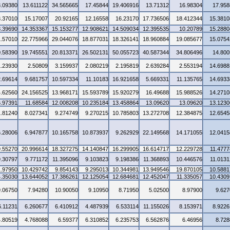
3.09380
13.611122
34.565665
17.45844
19.406916
13.71312
16.98304
17.958
3.37010
15.17007
20.92165
12.16558
16.23170
17.736506
18.412344
15.3810
8.39690
14.353367
15.153277
12.908621
14.509034
12.395535
10.20789
15.2880
1.57010
22.775966
29.044076
18.877031
18.326141
18.960884
19.085677
15.0754
0.58390
19.745551
20.813371
26.502131
50.055723
40.587344
34.806496
14.800
1.23930
2.50809
3.159937
2.080219
2.195819
2.639284
2.553194
14.6988
2.69614
9.681757
10.597334
11.10183
16.921658
5.669331
11.135765
14.6933
4.62560
24.156525
13.968171
15.593789
15.920279
16.49688
15.988526
14.2710
6.97391
11.68584
12.008208
10.235184
13.458864
13.09620
13.09620
13.1230
1.81240
8.027341
9.274749
9.270215
10.785803
13.272708
12.384875
12.6545
6.28006
6.947877
10.165758
10.873937
9.262929
22.149568
14.171055
12.0415
9.55270
20.996614
18.327275
14.140847
16.299905
16.614717
12.229728
11.4777
9.30797
9.771172
11.395096
9.103823
9.198386
11.368893
10.446576
11.0131
1.97950
10.429742
9.854143
9.295013
10.344981
13.949546
19.870105
10.5881
4.35030
13.644052
17.386261
12.125054
12.684681
12.452047
11.335057
10.4309
9.06750
7.94280
10.90050
9.10950
8.71950
5.02500
8.97900
9.627
6.11231
6.260677
6.410912
4.487939
6.533114
11.155026
8.153971
8.9226
4.80519
4.768088
6.59377
6.310852
6.235753
6.562876
6.46956
8.728