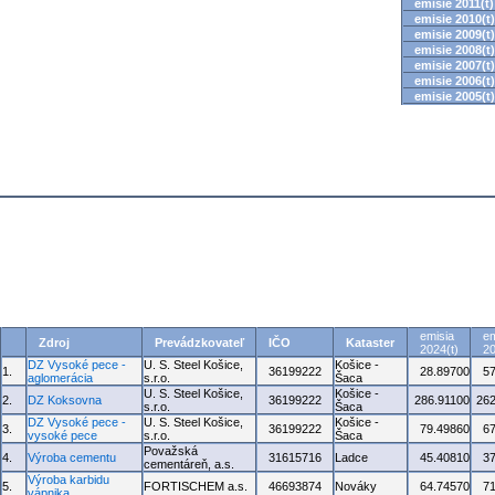
emisie 2011(t)
emisie 2010(t)
emisie 2009(t)
emisie 2008(t)
emisie 2007(t)
emisie 2006(t)
emisie 2005(t)
emisia
em
Zdroj
Prevádzkovateľ
IČO
Kataster
2024(t)
20
DZ Vysoké pece -
U. S. Steel Košice,
Košice -
1.
36199222
28.89700
5
aglomerácia
s.r.o.
Šaca
U. S. Steel Košice,
Košice -
2.
DZ Koksovna
36199222
286.91100
262
s.r.o.
Šaca
DZ Vysoké pece -
U. S. Steel Košice,
Košice -
3.
36199222
79.49860
6
vysoké pece
s.r.o.
Šaca
Považská
4.
Výroba cementu
31615716
Ladce
45.40810
3
cementáreň, a.s.
Výroba karbidu
5.
FORTISCHEM a.s.
46693874
Nováky
64.74570
7
vápnika