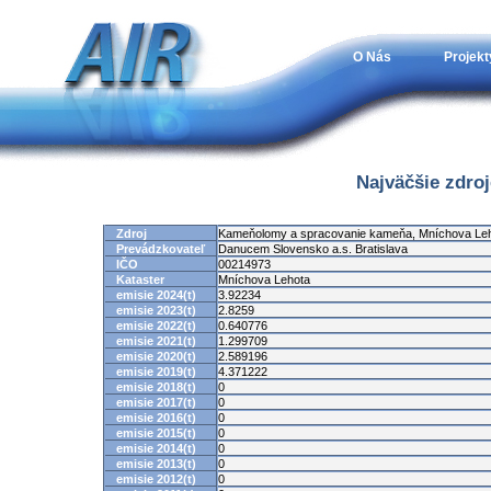
O Nás
Projekt
Najväčšie zdro
Zdroj
Kameňolomy a spracovanie kameňa, Mníchova Le
Prevádzkovateľ
Danucem Slovensko a.s. Bratislava
IČO
00214973
Kataster
Mníchova Lehota
emisie 2024(t)
3.92234
emisie 2023(t)
2.8259
emisie 2022(t)
0.640776
emisie 2021(t)
1.299709
emisie 2020(t)
2.589196
emisie 2019(t)
4.371222
emisie 2018(t)
0
emisie 2017(t)
0
emisie 2016(t)
0
emisie 2015(t)
0
emisie 2014(t)
0
emisie 2013(t)
0
emisie 2012(t)
0