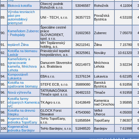
Obecný podnik
88.
Bloková kotolňa
53046587
Rohožník
4.11004
Rohožník s.r.o.
Výroba tesniacich
pást pre
Považská
89.
UNI - TECH, s.r.o.
36357723
4.53100
automobilový
Bystrica
priemysel
Špeciálne cestné
Kameňolom Zuberec
práce
90.
31602363
Zuberec
7.05070
- Podspády
SLOVKOREKT,
spol. s r.o.
MH Teplárenský
91.
tepláreň Žilina
36211541
Žilina
7.15780
holding, a.s.
Kotolňa na biomasu
Prievidzské tepelné
92.
36325961
Nováky
10.61320
Laskár
hospodárstvo, a.s.
Kameňolomy a
spracovanie
Danucem Slovensko
Mníchova
93.
00214973
3.92234
kameňa, Mníchova
a.s. Bratislava
Lehota
Lehota
Kompostáreň
94.
EBA s.r.o.
31376134
Lukavica
6.62185
Lukavica
Kotolňa na
Banská
95.
STEFE ECB, s.r.o.
35889080
6.91856
spaľovanie biomasy
Bystrica
TATRAVAGÓNKA
96.
Nová výhrevňa
36482153
Tlmače
4.91958
Tlmače spol. s.r.o.
Kotolňa farmy
Kamenica
97.
ošípaných Kamenica
TK Agro s.r.o.
51418649
3.95895
nad Cirochou
n/C
Kotolňa na drevnú
GLOCK Forst
Veľké
98.
47543060
4.05000
štiepku
Slowakei
Uherce
Kogeneračná
TeHo Topoľčany,
99.
51858584
Topoľčany
7.86307
jednotka Topoľčany
s.r.o.
Kogeneračná
100.
TeHo Bardejov, s.r.o.
51848520
Bardejov
7.61998
jednotka Bardejov