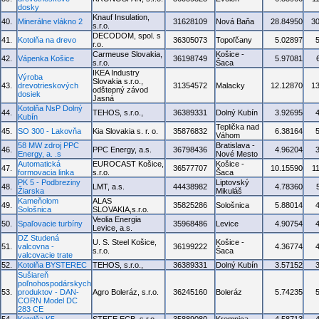
dosky
Knauf Insulation,
40.
Minerálne vlákno 2
31628109
Nová Baňa
28.84950
3
s.r.o.
DECODOM, spol. s
41.
Kotolňa na drevo
36305073
Topoľčany
5.02897
r.o.
Carmeuse Slovakia,
Košice -
42.
Vápenka Košice
36198749
5.97081
s.r.o.
Šaca
IKEA Industry
Výroba
Slovakia s.r.o.,
43.
drevotrieskových
31354572
Malacky
12.12870
1
odštepný závod
dosiek
Jasná
Kotolňa NsP Dolný
44.
TEHOS, s.r.o.,
36389331
Dolný Kubín
3.92695
Kubín
Teplička nad
45.
SO 300 - Lakovňa
Kia Slovakia s. r. o.
35876832
6.38164
Váhom
58 MW zdroj PPC
Bratislava -
46.
PPC Energy, a.s.
36798436
4.96204
Energy, a. .s
Nové Mesto
Automatická
EUROCAST Košice,
Košice -
47.
36577707
10.15590
1
formovacia linka
s.r.o.
Šaca
PK 5 - Podbreziny
Liptovský
48.
LMT, a.s.
44438982
4.78360
Žiarska
Mikuláš
Kameňolom
ALAS
49.
35825286
Sološnica
5.88014
Sološnica
SLOVAKIA,s.r.o.
Veolia Energia
50.
Spaľovacie turbíny
35968486
Levice
4.90754
Levice, a.s.
DZ Studená
U. S. Steel Košice,
Košice -
51.
valcovna -
36199222
4.36774
s.r.o.
Šaca
valcovacie trate
52.
Kotolňa BYSTEREC
TEHOS, s.r.o.,
36389331
Dolný Kubín
3.57152
Sušiareň
poľnohospodárskych
53.
produktov - DAN-
Agro Boleráz, s.r.o.
36245160
Boleráz
5.74235
CORN Model DC
283 CE