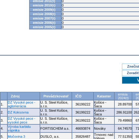
emisie 2011(t)
0
emisie 2010(t)
0
emisie 2009(t)
0
emisie 2008(t)
0
emisie 2007(t)
0
emisie 2006(t)
0
emisie 2005(t)
0
Znečisť
Zoradiť
emisia
em
Zdroj
Prevádzkovateľ
IČO
Kataster
2024(t)
20
DZ Vysoké pece -
U. S. Steel Košice,
Košice -
1.
36199222
28.89700
5
aglomerácia
s.r.o.
Šaca
U. S. Steel Košice,
Košice -
2.
DZ Koksovna
36199222
286.91100
262
s.r.o.
Šaca
DZ Vysoké pece -
U. S. Steel Košice,
Košice -
3.
36199222
79.49860
6
vysoké pece
s.r.o.
Šaca
Výroba karbidu
4.
FORTISCHEM a.s.
46693874
Nováky
64.74570
7
vápnika
Trnovec nad
5.
Močovina 3
DUSLO, a.s.
35826487
77.51350
5
Váhom