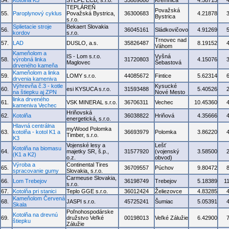
54.
Kotolňa K5
STEFE ECB, s.r.o.
35889080
Kremnica
4.58713
TEPLÁREŇ
Považská
55.
Paroplynový cyklus
Považská Bystrica,
36300683
4.21878
Bystrica
s.r.o.
Splietacie stroje
Bekaert Slovakia
56.
36045161
Sládkovičovo
4.91269
kordov
s.r.o.
Trnovec nad
57.
LAD
DUSLO, a.s.
35826487
8.19152
Váhom
Kameňolom a
IS - Lom s.r.o.
Vyšná
58.
výrobná linka
31720803
4.15076
Maglovec
Šebastová
drveného kameňa
Kameňolom a linka
59.
LOMY s.r.o.
44085672
Fintice
5.62314
drvenia kameniva
Výhrevňa č.3 - kotle
Kysucké
60.
esi KYSUCA s.r.o.
31593488
5.40526
na štiepku aj ZPN
Nové Mesto
linka drveného
61.
VSK MINERAL s.r.o.
36706311
Vechec
10.45360
kameniva Vechec
Hriňovská
62.
Kotolňa
36038822
Hriňová
4.35666
energetická, s.r.o.
Hlavná centrálna
myWood Polomka
63.
kotolňa - kotol K1 a
36693979
Polomka
3.86220
Timber, s.r.o.
K3
Vojenské lesy a
Lešť
Kotolňa na biomasu
64.
majetky SR, š.p.,
31577920
(vojenský
3.58500
(K1 a K2)
o.z.
obvod)
Výroba a
Continental Tires
65.
36709557
Púchov
9.80472
spracovanie gumy
Slovakia, s.r.o.
Carmeuse Slovakia,
66.
Lom Trebejov
36198749
Trebejov
5.18389
1
s.r.o.
67.
Kotolňa pri stanici
Teplo GGE s.r.o.
36012424
Želiezovce
4.83285
Kameňolom Červená
68.
JASPI s.r.o.
45725241
Šumiac
5.05391
Skala
Poľnohospodárske
Kotolňa na drevnú
69.
družstvo Veľké
00198013
Veľké Zálužie
6.42900
štiepku
Zálužie