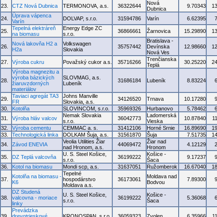
Nová
23.
CTZ Nová Dubnica
TERMONOVA, a.s.
36322644
9.70343
1
Dubnica
Úprava vápenca
24.
DOLVAP, s.r.o.
31594786
Varín
6.62395
Varín
Tepelná elektráreň
Energy Edge ZC
25.
36866661
Žarnovica
15.29890
1
na biomasu
s.r.o.
Bratislava -
Nová lakovňa H2 a
Volkswagen
26.
35757442
Devínska
12.98660
1
H2a
Slovakia
Nová Ves
Trenčianska
27.
Výroba cukru
Považský cukor a.s.
35716266
30.25220
2
Teplá
Výroba magnezitu a
výroba bázických
SLOVMAG, a.s.
28.
31686184
Lubeník
8.83224
žiaruvzdorných
Lubeník
materiálov
Taviaci agregát TA3
Johns Manville
29.
34126520
Trnava
10.17280
FR
Slovakia, a.s.
30.
Kotolňa
SLOVINCOM, s.r.o.
35969326
Hurbanovo
5.78462
Nemak Slovakia
Ladomerská
31.
Výroba hláv valcov
36042773
10.87840
1
s.r.o.
Vieska
32.
Výroba cementu
CEMMAC a. s.
31412106
Horné Srnie
16.89690
1
33.
Technologická linka
DOLKAM Šuja, a.s.
31561870
Šuja
7.51735
1
Veolia Utilities Žiar
Žiar nad
34.
Závod ENEVIA
44069472
4.12129
nad Hronom, a.s.
Hronom
U. S. Steel Košice,
Košice -
35.
DZ Teplá valcovňa
36199222
9.17237
s.r.o.
Šaca
36.
Kotol na biomasu
Mondi scp, a.s.
31637051
Ružomberok
16.67040
1
Tepelné
Kotolňa na biomasu -
Moldava nad
37.
hospodárstvo
36173061
7.89300
K6
Bodvou
Moldava a.s.
DZ Studená
U. S. Steel Košice,
Košice -
38.
valcovna - moriace
36199222
5.36068
s.r.o.
Šaca
linky
Prevádzka
39.
drevotrieskové
KRONOSPAN, s.r.o.
36059323
Zvolen
6.35966
1