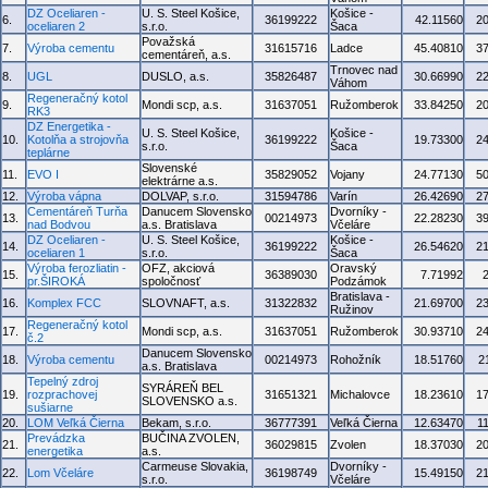
DZ Oceliaren -
U. S. Steel Košice,
Košice -
6.
36199222
42.11560
2
oceliaren 2
s.r.o.
Šaca
Považská
7.
Výroba cementu
31615716
Ladce
45.40810
3
cementáreň, a.s.
Trnovec nad
8.
UGL
DUSLO, a.s.
35826487
30.66990
2
Váhom
Regeneračný kotol
9.
Mondi scp, a.s.
31637051
Ružomberok
33.84250
2
RK3
DZ Energetika -
U. S. Steel Košice,
Košice -
10.
Kotolňa a strojovňa
36199222
19.73300
2
s.r.o.
Šaca
teplárne
Slovenské
11.
EVO I
35829052
Vojany
24.77130
5
elektrárne a.s.
12.
Výroba vápna
DOLVAP, s.r.o.
31594786
Varín
26.42690
2
Cementáreň Turňa
Danucem Slovensko
Dvorníky -
13.
00214973
22.28230
3
nad Bodvou
a.s. Bratislava
Včeláre
DZ Oceliaren -
U. S. Steel Košice,
Košice -
14.
36199222
26.54620
2
oceliaren 1
s.r.o.
Šaca
Výroba ferozliatin -
OFZ, akciová
Oravský
15.
36389030
7.71992
pr.ŠIROKÁ
spoločnosť
Podzámok
Bratislava -
16.
Komplex FCC
SLOVNAFT, a.s.
31322832
21.69700
2
Ružinov
Regeneračný kotol
17.
Mondi scp, a.s.
31637051
Ružomberok
30.93710
2
č.2
Danucem Slovensko
18.
Výroba cementu
00214973
Rohožník
18.51760
2
a.s. Bratislava
Tepelný zdroj
SYRÁREŇ BEL
19.
rozprachovej
31651321
Michalovce
18.23610
1
SLOVENSKO a.s.
sušiarne
20.
LOM Veľká Čierna
Bekam, s.r.o.
36777391
Veľká Čierna
12.63470
1
Prevádzka
BUČINA ZVOLEN,
21.
36029815
Zvolen
18.37030
2
energetika
a.s.
Carmeuse Slovakia,
Dvorníky -
22.
Lom Včeláre
36198749
15.49150
2
s.r.o.
Včeláre