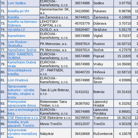
EUROVIA -
70.
Lom Sedlice
36574988
Sedlice
3.97755
Kameňolomy, s.r.o.
Hammerbacher SK,
71.
Kotolňa pri VH
34119990
Pukanec
8.98796
1
a.s.
72.
Kotolňa
esi Žarnovica s.r.o.
36744921
Žarnovica
4.10600
Kotolňa na biomasu -
LEHOTSKY
73.
45703779
Dúbrava
3.70710
Dúbrava
CAPITAL s.r.o.
74.
Výrobňa LV
DUSLO, a.s.
35826487
Strážske
5.55170
EUROVIA -
75.
Kameňolom
36574988
Vígľaš
9.70237
Kameňolomy, s.r.o.
Lom Ruskov -
76.
PK Metrostav, a.s.
35697814
Ruskov
16.50710
Strahuľka
77.
Kameňolom Stožok
PK Metrostav, a.s.
35697814
Stožok
4.27979
0
0002- KAMEŇOL
EUROVIA -
78.
36574988
Poprad
15.11820
DUBINA
Kameňolomy, s.r.o.
Kameňolom Dubná
EUROVIA -
79.
36574988
Vrútky
14.35690
skala
Kameňolomy, s.r.o.
Drevoštiepková
JT - PARTNER,
80.
36040720
Hriňová
10.58710
1
kotolňa
s.r.o.
EUROVIA -
Košice -
81.
Lom Hradová
36574988
4.93986
Kameňolomy, s.r.o.
Sever
Spracovanie
kukurice - výroba
Tate & Lyle Boleraz,
82.
31411011
Boleráz
20.31410
škrobu, sirupov a
s.r.o.
krmív
Priemyselné
Rettenmeier Tatra
Liptovský
83.
36387592
6.33292
spracovanie dreva
Timber, s.r.o.
Hrádok
Lom a technologická
EUROVIA -
Liptovská
84.
36574988
8.89001
linka
Kameňolomy, s.r.o.
Porúbka
85.
ZSE Elektrárne s.r.o.
ZSE Elektrárne s.r.o.
36239593
Trakovice
16.36210
1
Kotolňa, krytá
86.
Mesto Trenčín
00312037
Trenčín
4.50109
0
plaváreň, Trenčín
Vykurovanie
87.
výrobno-montáženj
Nábytkár
36418668
Ružomberok
4.15678
haly