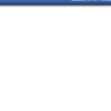
www.spirit.sk | S P I R I T - inform