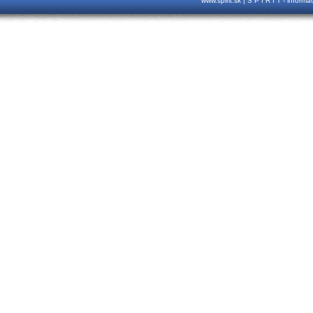
www.spirit.sk | S P I R I T - inform