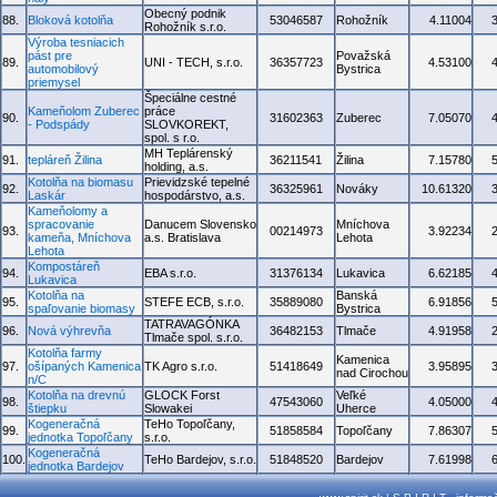
Obecný podnik
88.
Bloková kotolňa
53046587
Rohožník
4.11004
Rohožník s.r.o.
Výroba tesniacich
pást pre
Považská
89.
UNI - TECH, s.r.o.
36357723
4.53100
automobilový
Bystrica
priemysel
Špeciálne cestné
Kameňolom Zuberec
práce
90.
31602363
Zuberec
7.05070
- Podspády
SLOVKOREKT,
spol. s r.o.
MH Teplárenský
91.
tepláreň Žilina
36211541
Žilina
7.15780
holding, a.s.
Kotolňa na biomasu
Prievidzské tepelné
92.
36325961
Nováky
10.61320
Laskár
hospodárstvo, a.s.
Kameňolomy a
spracovanie
Danucem Slovensko
Mníchova
93.
00214973
3.92234
kameňa, Mníchova
a.s. Bratislava
Lehota
Lehota
Kompostáreň
94.
EBA s.r.o.
31376134
Lukavica
6.62185
Lukavica
Kotolňa na
Banská
95.
STEFE ECB, s.r.o.
35889080
6.91856
spaľovanie biomasy
Bystrica
TATRAVAGÓNKA
96.
Nová výhrevňa
36482153
Tlmače
4.91958
Tlmače spol. s.r.o.
Kotolňa farmy
Kamenica
97.
ošípaných Kamenica
TK Agro s.r.o.
51418649
3.95895
nad Cirochou
n/C
Kotolňa na drevnú
GLOCK Forst
Veľké
98.
47543060
4.05000
štiepku
Slowakei
Uherce
Kogeneračná
TeHo Topoľčany,
99.
51858584
Topoľčany
7.86307
jednotka Topoľčany
s.r.o.
Kogeneračná
100.
TeHo Bardejov, s.r.o.
51848520
Bardejov
7.61998
jednotka Bardejov