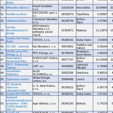
dosky
Knauf Insulation,
40.
Minerálne vlákno 2
31628109
Nová Baňa
28.84950
3
s.r.o.
DECODOM, spol. s
41.
Kotolňa na drevo
36305073
Topoľčany
5.02897
r.o.
Carmeuse Slovakia,
Košice -
42.
Vápenka Košice
36198749
5.97081
s.r.o.
Šaca
IKEA Industry
Výroba
Slovakia s.r.o.,
43.
drevotrieskových
31354572
Malacky
12.12870
1
odštepný závod
dosiek
Jasná
Kotolňa NsP Dolný
44.
TEHOS, s.r.o.,
36389331
Dolný Kubín
3.92695
Kubín
Teplička nad
45.
SO 300 - Lakovňa
Kia Slovakia s. r. o.
35876832
6.38164
Váhom
58 MW zdroj PPC
Bratislava -
46.
PPC Energy, a.s.
36798436
4.96204
Energy, a. .s
Nové Mesto
Automatická
EUROCAST Košice,
Košice -
47.
36577707
10.15590
1
formovacia linka
s.r.o.
Šaca
PK 5 - Podbreziny
Liptovský
48.
LMT, a.s.
44438982
4.78360
Žiarska
Mikuláš
Kameňolom
ALAS
49.
35825286
Sološnica
5.88014
Sološnica
SLOVAKIA,s.r.o.
Veolia Energia
50.
Spaľovacie turbíny
35968486
Levice
4.90754
Levice, a.s.
DZ Studená
U. S. Steel Košice,
Košice -
51.
valcovna -
36199222
4.36774
s.r.o.
Šaca
valcovacie trate
52.
Kotolňa BYSTEREC
TEHOS, s.r.o.,
36389331
Dolný Kubín
3.57152
Sušiareň
poľnohospodárskych
53.
produktov - DAN-
Agro Boleráz, s.r.o.
36245160
Boleráz
5.74235
CORN Model DC
283 CE