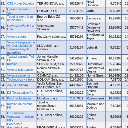
Nová
23.
CTZ Nová Dubnica
TERMONOVA, a.s.
36322644
9.70343
1
Dubnica
Úprava vápenca
24.
DOLVAP, s.r.o.
31594786
Varín
6.62395
Varín
Tepelná elektráreň
Energy Edge ZC
25.
36866661
Žarnovica
15.29890
1
na biomasu
s.r.o.
Bratislava -
Nová lakovňa H2 a
Volkswagen
26.
35757442
Devínska
12.98660
1
H2a
Slovakia
Nová Ves
Trenčianska
27.
Výroba cukru
Považský cukor a.s.
35716266
30.25220
2
Teplá
Výroba magnezitu a
výroba bázických
SLOVMAG, a.s.
28.
31686184
Lubeník
8.83224
žiaruvzdorných
Lubeník
materiálov
Taviaci agregát TA3
Johns Manville
29.
34126520
Trnava
10.17280
FR
Slovakia, a.s.
30.
Kotolňa
SLOVINCOM, s.r.o.
35969326
Hurbanovo
5.78462
Nemak Slovakia
Ladomerská
31.
Výroba hláv valcov
36042773
10.87840
1
s.r.o.
Vieska
32.
Výroba cementu
CEMMAC a. s.
31412106
Horné Srnie
16.89690
1
33.
Technologická linka
DOLKAM Šuja, a.s.
31561870
Šuja
7.51735
1
Veolia Utilities Žiar
Žiar nad
34.
Závod ENEVIA
44069472
4.12129
nad Hronom, a.s.
Hronom
U. S. Steel Košice,
Košice -
35.
DZ Teplá valcovňa
36199222
9.17237
s.r.o.
Šaca
36.
Kotol na biomasu
Mondi scp, a.s.
31637051
Ružomberok
16.67040
1
Tepelné
Kotolňa na biomasu -
Moldava nad
37.
hospodárstvo
36173061
7.89300
K6
Bodvou
Moldava a.s.
DZ Studená
U. S. Steel Košice,
Košice -
38.
valcovna - moriace
36199222
5.36068
s.r.o.
Šaca
linky
Prevádzka
39.
drevotrieskové
KRONOSPAN, s.r.o.
36059323
Zvolen
6.35966
1