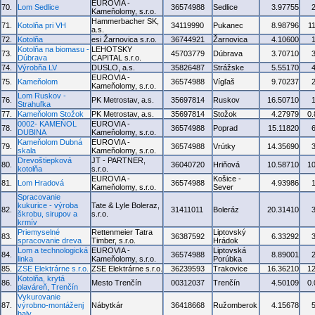
EUROVIA -
70.
Lom Sedlice
36574988
Sedlice
3.97755
Kameňolomy, s.r.o.
Hammerbacher SK,
71.
Kotolňa pri VH
34119990
Pukanec
8.98796
1
a.s.
72.
Kotolňa
esi Žarnovica s.r.o.
36744921
Žarnovica
4.10600
Kotolňa na biomasu -
LEHOTSKY
73.
45703779
Dúbrava
3.70710
Dúbrava
CAPITAL s.r.o.
74.
Výrobňa LV
DUSLO, a.s.
35826487
Strážske
5.55170
EUROVIA -
75.
Kameňolom
36574988
Vígľaš
9.70237
Kameňolomy, s.r.o.
Lom Ruskov -
76.
PK Metrostav, a.s.
35697814
Ruskov
16.50710
Strahuľka
77.
Kameňolom Stožok
PK Metrostav, a.s.
35697814
Stožok
4.27979
0
0002- KAMEŇOL
EUROVIA -
78.
36574988
Poprad
15.11820
DUBINA
Kameňolomy, s.r.o.
Kameňolom Dubná
EUROVIA -
79.
36574988
Vrútky
14.35690
skala
Kameňolomy, s.r.o.
Drevoštiepková
JT - PARTNER,
80.
36040720
Hriňová
10.58710
1
kotolňa
s.r.o.
EUROVIA -
Košice -
81.
Lom Hradová
36574988
4.93986
Kameňolomy, s.r.o.
Sever
Spracovanie
kukurice - výroba
Tate & Lyle Boleraz,
82.
31411011
Boleráz
20.31410
škrobu, sirupov a
s.r.o.
krmív
Priemyselné
Rettenmeier Tatra
Liptovský
83.
36387592
6.33292
spracovanie dreva
Timber, s.r.o.
Hrádok
Lom a technologická
EUROVIA -
Liptovská
84.
36574988
8.89001
linka
Kameňolomy, s.r.o.
Porúbka
85.
ZSE Elektrárne s.r.o.
ZSE Elektrárne s.r.o.
36239593
Trakovice
16.36210
1
Kotolňa, krytá
86.
Mesto Trenčín
00312037
Trenčín
4.50109
0
plaváreň, Trenčín
Vykurovanie
87.
výrobno-montáženj
Nábytkár
36418668
Ružomberok
4.15678
haly