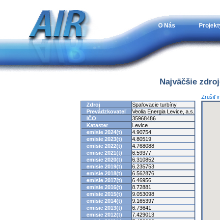
O Nás
Projekt
Najväčšie zdro
Zrušiť 
Zdroj
Spaľovacie turbíny
Prevádzkovateľ
Veolia Energia Levice, a.s.
IČO
35968486
Kataster
Levice
emisie 2024(t)
4.90754
emisie 2023(t)
4.80519
emisie 2022(t)
4.768088
emisie 2021(t)
6.59377
emisie 2020(t)
6.310852
emisie 2019(t)
6.235753
emisie 2018(t)
6.562876
emisie 2017(t)
6.46956
emisie 2016(t)
8.72881
emisie 2015(t)
9.053098
emisie 2014(t)
9.165397
emisie 2013(t)
6.73641
emisie 2012(t)
7.429013