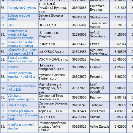
54.
Kotolňa K5
STEFE ECB, s.r.o.
35889080
Kremnica
4.58713
TEPLÁREŇ
Považská
55.
Paroplynový cyklus
Považská Bystrica,
36300683
4.21878
Bystrica
s.r.o.
Splietacie stroje
Bekaert Slovakia
56.
36045161
Sládkovičovo
4.91269
kordov
s.r.o.
Trnovec nad
57.
LAD
DUSLO, a.s.
35826487
8.19152
Váhom
Kameňolom a
IS - Lom s.r.o.
Vyšná
58.
výrobná linka
31720803
4.15076
Maglovec
Šebastová
drveného kameňa
Kameňolom a linka
59.
LOMY s.r.o.
44085672
Fintice
5.62314
drvenia kameniva
Výhrevňa č.3 - kotle
Kysucké
60.
esi KYSUCA s.r.o.
31593488
5.40526
na štiepku aj ZPN
Nové Mesto
linka drveného
61.
VSK MINERAL s.r.o.
36706311
Vechec
10.45360
kameniva Vechec
Hriňovská
62.
Kotolňa
36038822
Hriňová
4.35666
energetická, s.r.o.
Hlavná centrálna
myWood Polomka
63.
kotolňa - kotol K1 a
36693979
Polomka
3.86220
Timber, s.r.o.
K3
Vojenské lesy a
Lešť
Kotolňa na biomasu
64.
majetky SR, š.p.,
31577920
(vojenský
3.58500
(K1 a K2)
o.z.
obvod)
Výroba a
Continental Tires
65.
36709557
Púchov
9.80472
spracovanie gumy
Slovakia, s.r.o.
Carmeuse Slovakia,
66.
Lom Trebejov
36198749
Trebejov
5.18389
1
s.r.o.
67.
Kotolňa pri stanici
Teplo GGE s.r.o.
36012424
Želiezovce
4.83285
Kameňolom Červená
68.
JASPI s.r.o.
45725241
Šumiac
5.05391
Skala
Poľnohospodárske
Kotolňa na drevnú
69.
družstvo Veľké
00198013
Veľké Zálužie
6.42900
štiepku
Zálužie