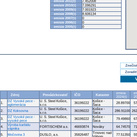
emisie 2011(t)
7.452008
emisie 2010(t)
7.096291
emisie 2009(t)
7.001923
emisie 2008(t)
8.606134
emisie 2007(t)
0
emisie 2006(t)
0
emisie 2005(t)
0
Znečisť
Zoradiť
emisia
em
Zdroj
Prevádzkovateľ
IČO
Kataster
2024(t)
20
DZ Vysoké pece -
U. S. Steel Košice,
Košice -
1.
36199222
28.89700
5
aglomerácia
s.r.o.
Šaca
U. S. Steel Košice,
Košice -
2.
DZ Koksovna
36199222
286.91100
262
s.r.o.
Šaca
DZ Vysoké pece -
U. S. Steel Košice,
Košice -
3.
36199222
79.49860
6
vysoké pece
s.r.o.
Šaca
Výroba karbidu
4.
FORTISCHEM a.s.
46693874
Nováky
64.74570
7
vápnika
Trnovec nad
5.
Močovina 3
DUSLO, a.s.
35826487
77.51350
5
Váhom