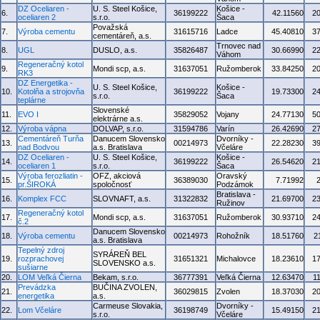
DZ Oceliaren -
U. S. Steel Košice,
Košice -
6.
36199222
42.11560
2
oceliaren 2
s.r.o.
Šaca
Považská
7.
Výroba cementu
31615716
Ladce
45.40810
3
cementáreň, a.s.
Trnovec nad
8.
UGL
DUSLO, a.s.
35826487
30.66990
2
Váhom
Regeneračný kotol
9.
Mondi scp, a.s.
31637051
Ružomberok
33.84250
2
RK3
DZ Energetika -
U. S. Steel Košice,
Košice -
10.
Kotolňa a strojovňa
36199222
19.73300
2
s.r.o.
Šaca
teplárne
Slovenské
11.
EVO I
35829052
Vojany
24.77130
5
elektrárne a.s.
12.
Výroba vápna
DOLVAP, s.r.o.
31594786
Varín
26.42690
2
Cementáreň Turňa
Danucem Slovensko
Dvorníky -
13.
00214973
22.28230
3
nad Bodvou
a.s. Bratislava
Včeláre
DZ Oceliaren -
U. S. Steel Košice,
Košice -
14.
36199222
26.54620
2
oceliaren 1
s.r.o.
Šaca
Výroba ferozliatin -
OFZ, akciová
Oravský
15.
36389030
7.71992
pr.ŠIROKÁ
spoločnosť
Podzámok
Bratislava -
16.
Komplex FCC
SLOVNAFT, a.s.
31322832
21.69700
2
Ružinov
Regeneračný kotol
17.
Mondi scp, a.s.
31637051
Ružomberok
30.93710
2
č.2
Danucem Slovensko
18.
Výroba cementu
00214973
Rohožník
18.51760
2
a.s. Bratislava
Tepelný zdroj
SYRÁREŇ BEL
19.
rozprachovej
31651321
Michalovce
18.23610
1
SLOVENSKO a.s.
sušiarne
20.
LOM Veľká Čierna
Bekam, s.r.o.
36777391
Veľká Čierna
12.63470
1
Prevádzka
BUČINA ZVOLEN,
21.
36029815
Zvolen
18.37030
2
energetika
a.s.
Carmeuse Slovakia,
Dvorníky -
22.
Lom Včeláre
36198749
15.49150
2
s.r.o.
Včeláre