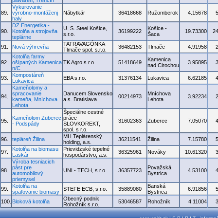
plaváreň, Trenčín
Vykurovanie
89.
výrobno-montáženj
Nábytkár
36418668
Ružomberok
4.15678
haly
DZ Energetika -
U. S. Steel Košice,
Košice -
90.
Kotolňa a strojovňa
36199222
19.73300
2
s.r.o.
Šaca
teplárne
TATRAVAGÓNKA
91.
Nová výhrevňa
36482153
Tlmače
4.91958
Tlmače spol. s.r.o.
Kotolňa farmy
Kamenica
92.
ošípaných Kamenica
TK Agro s.r.o.
51418649
3.95895
nad Cirochou
n/C
Kompostáreň
93.
EBA s.r.o.
31376134
Lukavica
6.62185
Lukavica
Kameňolomy a
spracovanie
Danucem Slovensko
Mníchova
94.
00214973
3.92234
kameňa, Mníchova
a.s. Bratislava
Lehota
Lehota
Špeciálne cestné
Kameňolom Zuberec
práce
95.
31602363
Zuberec
7.05070
- Podspády
SLOVKOREKT,
spol. s r.o.
MH Teplárenský
96.
tepláreň Žilina
36211541
Žilina
7.15780
holding, a.s.
Kotolňa na biomasu
Prievidzské tepelné
97.
36325961
Nováky
10.61320
Laskár
hospodárstvo, a.s.
Výroba tesniacich
pást pre
Považská
98.
UNI - TECH, s.r.o.
36357723
4.53100
automobilový
Bystrica
priemysel
Kotolňa na
Banská
99.
STEFE ECB, s.r.o.
35889080
6.91856
spaľovanie biomasy
Bystrica
Obecný podnik
100.
Bloková kotolňa
53046587
Rohožník
4.11004
Rohožník s.r.o.