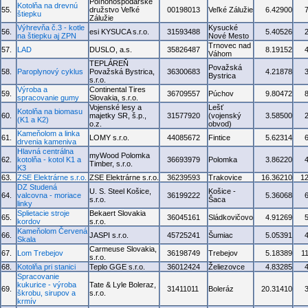
Poľnohospodárske
Kotolňa na drevnú
55.
družstvo Veľké
00198013
Veľké Zálužie
6.42900
štiepku
Zálužie
Výhrevňa č.3 - kotle
Kysucké
56.
esi KYSUCA s.r.o.
31593488
5.40526
na štiepku aj ZPN
Nové Mesto
Trnovec nad
57.
LAD
DUSLO, a.s.
35826487
8.19152
Váhom
TEPLÁREŇ
Považská
58.
Paroplynový cyklus
Považská Bystrica,
36300683
4.21878
Bystrica
s.r.o.
Výroba a
Continental Tires
59.
36709557
Púchov
9.80472
spracovanie gumy
Slovakia, s.r.o.
Vojenské lesy a
Lešť
Kotolňa na biomasu
60.
majetky SR, š.p.,
31577920
(vojenský
3.58500
(K1 a K2)
o.z.
obvod)
Kameňolom a linka
61.
LOMY s.r.o.
44085672
Fintice
5.62314
drvenia kameniva
Hlavná centrálna
myWood Polomka
62.
kotolňa - kotol K1 a
36693979
Polomka
3.86220
Timber, s.r.o.
K3
63.
ZSE Elektrárne s.r.o.
ZSE Elektrárne s.r.o.
36239593
Trakovice
16.36210
1
DZ Studená
U. S. Steel Košice,
Košice -
64.
valcovna - moriace
36199222
5.36068
s.r.o.
Šaca
linky
Splietacie stroje
Bekaert Slovakia
65.
36045161
Sládkovičovo
4.91269
kordov
s.r.o.
Kameňolom Červená
66.
JASPI s.r.o.
45725241
Šumiac
5.05391
Skala
Carmeuse Slovakia,
67.
Lom Trebejov
36198749
Trebejov
5.18389
1
s.r.o.
68.
Kotolňa pri stanici
Teplo GGE s.r.o.
36012424
Želiezovce
4.83285
Spracovanie
kukurice - výroba
Tate & Lyle Boleraz,
69.
31411011
Boleráz
20.31410
škrobu, sirupov a
s.r.o.
krmív