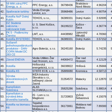
Váhom
58 MW zdroj PPC
Bratislava -
41.
PPC Energy, a.s.
36798436
4.96204
Energy, a. .s
Nové Mesto
Veolia Energia
42.
Spaľovacie turbíny
35968486
Levice
4.90754
Levice, a.s.
Kotolňa NsP Dolný
43.
TEHOS, s.r.o.,
36389331
Dolný Kubín
3.92695
Kubín
DZ Studená
U. S. Steel Košice,
Košice -
44.
valcovna -
36199222
4.36774
s.r.o.
Šaca
valcovacie trate
PK 5 - Podbreziny
Liptovský
45.
LMT, a.s.
44438982
4.78360
Žiarska
Mikuláš
46.
Kotolňa BYSTEREC
TEHOS, s.r.o.,
36389331
Dolný Kubín
3.57152
Sušiareň
poľnohospodárskych
47.
produktov - DAN-
Agro Boleráz, s.r.o.
36245160
Boleráz
5.74235
CORN Model DC
283 CE
Veolia Utilities Žiar
Žiar nad
48.
Závod ENEVIA
44069472
4.12129
nad Hronom, a.s.
Hronom
Hriňovská
49.
Kotolňa
36038822
Hriňová
4.35666
energetická, s.r.o.
50.
Kotolňa K5
STEFE ECB, s.r.o.
35889080
Kremnica
4.58713
IKEA Industry
Výroba
Slovakia s.r.o.,
51.
drevotrieskových
31354572
Malacky
12.12870
1
odštepný závod
dosiek
Jasná
Kameňolom
ALAS
52.
35825286
Sološnica
5.88014
Sološnica
SLOVAKIA,s.r.o.
Kameňolom a
IS - Lom s.r.o.
Vyšná
53.
výrobná linka
31720803
4.15076
Maglovec
Šebastová
drveného kameňa
Tepelné
Kotolňa na biomasu -
Moldava nad
54.
hospodárstvo
36173061
7.89300
K6
Bodvou
Moldava a.s.