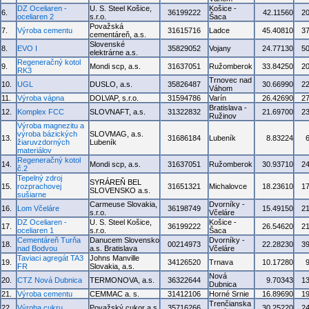
DZ Oceliaren -
U. S. Steel Košice,
Košice -
6.
36199222
42.11560
2
oceliaren 2
s.r.o.
Šaca
Považská
7.
Výroba cementu
31615716
Ladce
45.40810
3
cementáreň, a.s.
Slovenské
8.
EVO I
35829052
Vojany
24.77130
5
elektrárne a.s.
Regeneračný kotol
9.
Mondi scp, a.s.
31637051
Ružomberok
33.84250
2
RK3
Trnovec nad
10.
UGL
DUSLO, a.s.
35826487
30.66990
2
Váhom
11.
Výroba vápna
DOLVAP, s.r.o.
31594786
Varín
26.42690
2
Bratislava -
12.
Komplex FCC
SLOVNAFT, a.s.
31322832
21.69700
2
Ružinov
Výroba magnezitu a
výroba bázických
SLOVMAG, a.s.
13.
31686184
Lubeník
8.83224
žiaruvzdorných
Lubeník
materiálov
Regeneračný kotol
14.
Mondi scp, a.s.
31637051
Ružomberok
30.93710
2
č.2
Tepelný zdroj
SYRÁREŇ BEL
15.
rozprachovej
31651321
Michalovce
18.23610
1
SLOVENSKO a.s.
sušiarne
Carmeuse Slovakia,
Dvorníky -
16.
Lom Včeláre
36198749
15.49150
2
s.r.o.
Včeláre
DZ Oceliaren -
U. S. Steel Košice,
Košice -
17.
36199222
26.54620
2
oceliaren 1
s.r.o.
Šaca
Cementáreň Turňa
Danucem Slovensko
Dvorníky -
18.
00214973
22.28230
3
nad Bodvou
a.s. Bratislava
Včeláre
Taviaci agregát TA3
Johns Manville
19.
34126520
Trnava
10.17280
FR
Slovakia, a.s.
Nová
20.
CTZ Nová Dubnica
TERMONOVA, a.s.
36322644
9.70343
1
Dubnica
21.
Výroba cementu
CEMMAC a. s.
31412106
Horné Srnie
16.89690
1
Trenčianska
22.
Výroba cukru
Považský cukor a.s.
35716266
30.25220
2