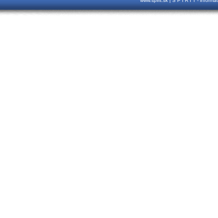
www.spirit.sk | S P I R I T - inform