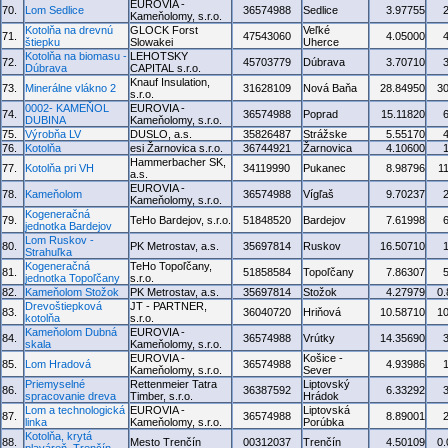
EUROVIA -
70.
Lom Sedlice
36574988
Sedlice
3.97755
Kameňolomy, s.r.o.
Kotolňa na drevnú
GLOCK Forst
Veľké
71.
47543060
4.05000
štiepku
Slowakei
Uherce
Kotolňa na biomasu -
LEHOTSKY
72.
45703779
Dúbrava
3.70710
Dúbrava
CAPITAL s.r.o.
Knauf Insulation,
73.
Minerálne vlákno 2
31628109
Nová Baňa
28.84950
3
s.r.o.
0002- KAMEŇOL
EUROVIA -
74.
36574988
Poprad
15.11820
DUBINA
Kameňolomy, s.r.o.
75.
Výrobňa LV
DUSLO, a.s.
35826487
Strážske
5.55170
76.
Kotolňa
esi Žarnovica s.r.o.
36744921
Žarnovica
4.10600
Hammerbacher SK,
77.
Kotolňa pri VH
34119990
Pukanec
8.98796
1
a.s.
EUROVIA -
78.
Kameňolom
36574988
Vígľaš
9.70237
Kameňolomy, s.r.o.
Kogeneračná
79.
TeHo Bardejov, s.r.o.
51848520
Bardejov
7.61998
jednotka Bardejov
Lom Ruskov -
80.
PK Metrostav, a.s.
35697814
Ruskov
16.50710
Strahuľka
Kogeneračná
TeHo Topoľčany,
81.
51858584
Topoľčany
7.86307
jednotka Topoľčany
s.r.o.
82.
Kameňolom Stožok
PK Metrostav, a.s.
35697814
Stožok
4.27979
0
Drevoštiepková
JT - PARTNER,
83.
36040720
Hriňová
10.58710
1
kotolňa
s.r.o.
Kameňolom Dubná
EUROVIA -
84.
36574988
Vrútky
14.35690
skala
Kameňolomy, s.r.o.
EUROVIA -
Košice -
85.
Lom Hradová
36574988
4.93986
Kameňolomy, s.r.o.
Sever
Priemyselné
Rettenmeier Tatra
Liptovský
86.
36387592
6.33292
spracovanie dreva
Timber, s.r.o.
Hrádok
Lom a technologická
EUROVIA -
Liptovská
87.
36574988
8.89001
linka
Kameňolomy, s.r.o.
Porúbka
Kotolňa, krytá
88.
Mesto Trenčín
00312037
Trenčín
4.50109
0