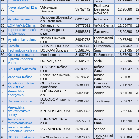
Teplá
Bratislava -
Nová lakovňa H2 a
Volkswagen
23.
35757442
Devínska
12.98660
1
H2a
Slovakia
Nová Ves
Danucem Slovensko
24.
Výroba cementu
00214973
Rohožník
18.51760
2
a.s. Bratislava
25.
LOM Veľká Čierna
Bekam, s.r.o.
36777391
Veľká Čierna
12.63470
1
Tepelná elektráreň
Energy Edge ZC
26.
36866661
Žarnovica
15.29890
1
na biomasu
s.r.o.
Nemak Slovakia
Ladomerská
27.
Výroba hláv valcov
36042773
10.87840
1
s.r.o.
Vieska
28.
Kotolňa
SLOVINCOM, s.r.o.
35969326
Hurbanovo
5.78462
29.
Technologická linka
DOLKAM Šuja, a.s.
31561870
Šuja
7.51735
1
30.
Kotol na biomasu
Mondi scp, a.s.
31637051
Ružomberok
16.67040
1
Úprava vápenca
31.
DOLVAP, s.r.o.
31594786
Varín
6.62395
Varín
U. S. Steel Košice,
Košice -
32.
DZ Teplá valcovňa
36199222
9.17237
s.r.o.
Šaca
Carmeuse Slovakia,
Košice -
33.
Vápenka Košice
36198749
5.97081
s.r.o.
Šaca
Výroba ferozliatin -
OFZ, akciová
Oravský
34.
36389030
7.71992
pr.ŠIROKÁ
spoločnosť
Podzámok
Prevádzka
BUČINA ZVOLEN,
35.
36029815
Zvolen
18.37030
2
energetika
a.s.
DECODOM, spol. s
36.
Kotolňa na drevo
36305073
Topoľčany
5.02897
r.o.
Prevádzka
37.
drevotrieskové
KRONOSPAN, s.r.o.
36059323
Zvolen
6.35966
1
dosky
Automatická
EUROCAST Košice,
Košice -
38.
36577707
10.15590
1
formovacia linka
s.r.o.
Šaca
linka drveného
39.
VSK MINERAL s.r.o.
36706311
Vechec
10.45360
kameniva Vechec
Teplička nad
40.
SO 300 - Lakovňa
Kia Slovakia s. r. o.
35876832
6.38164