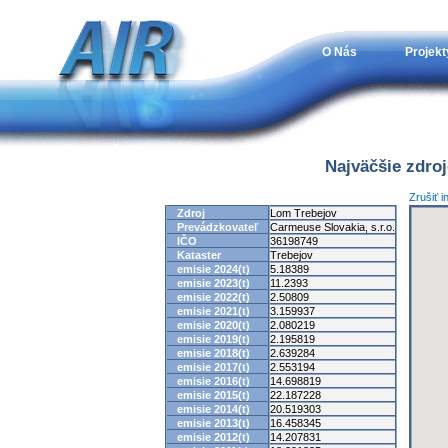
O Nás
Projekt
Najväčšie zdro
Zrušiť i
Zdroj
Lom Trebejov
Prevádzkovateľ
Carmeuse Slovakia, s.r.o.
IČO
36198749
Kataster
Trebejov
emisie 2024(t)
5.18389
emisie 2023(t)
11.2393
emisie 2022(t)
2.50809
emisie 2021(t)
3.159937
emisie 2020(t)
2.080219
emisie 2019(t)
2.195819
emisie 2018(t)
2.639284
emisie 2017(t)
2.553194
emisie 2016(t)
14.698819
emisie 2015(t)
22.187228
emisie 2014(t)
20.519303
emisie 2013(t)
16.458345
emisie 2012(t)
14.207831