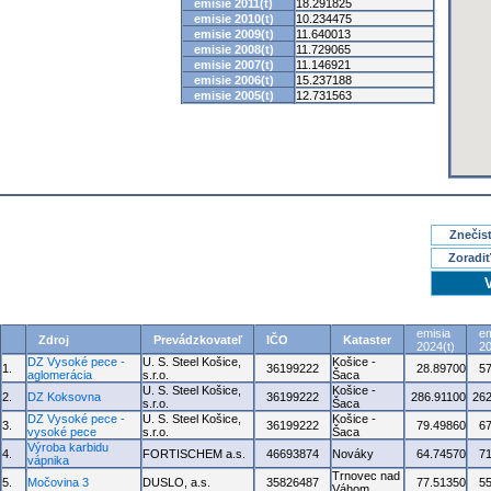
emisie 2011(t)
18.291825
emisie 2010(t)
10.234475
emisie 2009(t)
11.640013
emisie 2008(t)
11.729065
emisie 2007(t)
11.146921
emisie 2006(t)
15.237188
emisie 2005(t)
12.731563
Znečisť
Zoradiť
emisia
em
Zdroj
Prevádzkovateľ
IČO
Kataster
2024(t)
20
DZ Vysoké pece -
U. S. Steel Košice,
Košice -
1.
36199222
28.89700
5
aglomerácia
s.r.o.
Šaca
U. S. Steel Košice,
Košice -
2.
DZ Koksovna
36199222
286.91100
262
s.r.o.
Šaca
DZ Vysoké pece -
U. S. Steel Košice,
Košice -
3.
36199222
79.49860
6
vysoké pece
s.r.o.
Šaca
Výroba karbidu
4.
FORTISCHEM a.s.
46693874
Nováky
64.74570
7
vápnika
Trnovec nad
5.
Močovina 3
DUSLO, a.s.
35826487
77.51350
5
Váhom