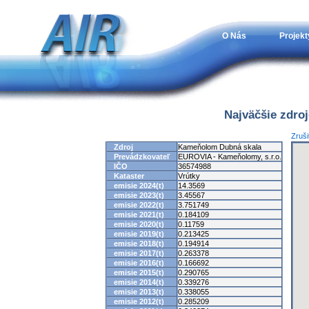
O Nás
Projekt
Najväčšie zdro
Zruši
Zdroj
Kameňolom Dubná skala
Prevádzkovateľ
EUROVIA - Kameňolomy, s.r.o.
IČO
36574988
Kataster
Vrútky
emisie 2024(t)
14.3569
emisie 2023(t)
3.45567
emisie 2022(t)
3.751749
emisie 2021(t)
0.184109
emisie 2020(t)
0.11759
emisie 2019(t)
0.213425
emisie 2018(t)
0.194914
emisie 2017(t)
0.263378
emisie 2016(t)
0.166692
emisie 2015(t)
0.290765
emisie 2014(t)
0.339276
emisie 2013(t)
0.338055
emisie 2012(t)
0.285209