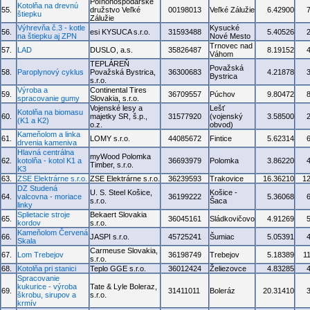
Poľnohospodárske
Kotolňa na drevnú
55.
družstvo Veľké
00198013
Veľké Zálužie
6.42900
štiepku
Zálužie
Výhrevňa č.3 - kotle
Kysucké
56.
esi KYSUCA s.r.o.
31593488
5.40526
na štiepku aj ZPN
Nové Mesto
Trnovec nad
57.
LAD
DUSLO, a.s.
35826487
8.19152
Váhom
TEPLÁREŇ
Považská
58.
Paroplynový cyklus
Považská Bystrica,
36300683
4.21878
Bystrica
s.r.o.
Výroba a
Continental Tires
59.
36709557
Púchov
9.80472
spracovanie gumy
Slovakia, s.r.o.
Vojenské lesy a
Lešť
Kotolňa na biomasu
60.
majetky SR, š.p.,
31577920
(vojenský
3.58500
(K1 a K2)
o.z.
obvod)
Kameňolom a linka
61.
LOMY s.r.o.
44085672
Fintice
5.62314
drvenia kameniva
Hlavná centrálna
myWood Polomka
62.
kotolňa - kotol K1 a
36693979
Polomka
3.86220
Timber, s.r.o.
K3
63.
ZSE Elektrárne s.r.o.
ZSE Elektrárne s.r.o.
36239593
Trakovice
16.36210
1
DZ Studená
U. S. Steel Košice,
Košice -
64.
valcovna - moriace
36199222
5.36068
s.r.o.
Šaca
linky
Splietacie stroje
Bekaert Slovakia
65.
36045161
Sládkovičovo
4.91269
kordov
s.r.o.
Kameňolom Červená
66.
JASPI s.r.o.
45725241
Šumiac
5.05391
Skala
Carmeuse Slovakia,
67.
Lom Trebejov
36198749
Trebejov
5.18389
1
s.r.o.
68.
Kotolňa pri stanici
Teplo GGE s.r.o.
36012424
Želiezovce
4.83285
Spracovanie
kukurice - výroba
Tate & Lyle Boleraz,
69.
31411011
Boleráz
20.31410
škrobu, sirupov a
s.r.o.
krmív