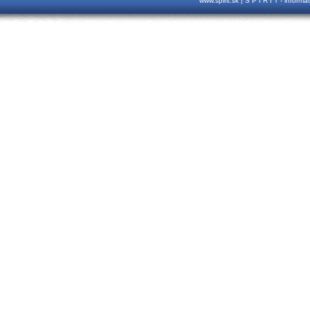
www.spirit.sk | S P I R I T - inform