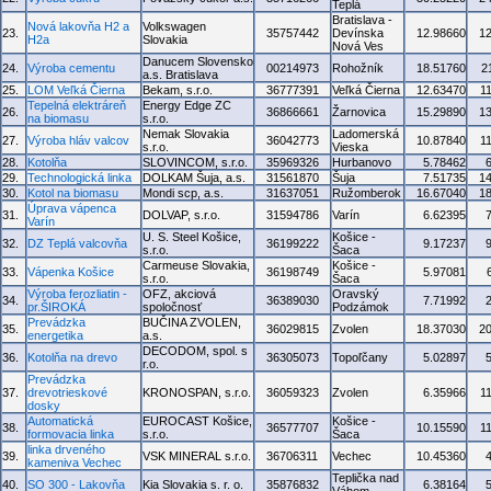
Teplá
Bratislava -
Nová lakovňa H2 a
Volkswagen
23.
35757442
Devínska
12.98660
1
H2a
Slovakia
Nová Ves
Danucem Slovensko
24.
Výroba cementu
00214973
Rohožník
18.51760
2
a.s. Bratislava
25.
LOM Veľká Čierna
Bekam, s.r.o.
36777391
Veľká Čierna
12.63470
1
Tepelná elektráreň
Energy Edge ZC
26.
36866661
Žarnovica
15.29890
1
na biomasu
s.r.o.
Nemak Slovakia
Ladomerská
27.
Výroba hláv valcov
36042773
10.87840
1
s.r.o.
Vieska
28.
Kotolňa
SLOVINCOM, s.r.o.
35969326
Hurbanovo
5.78462
29.
Technologická linka
DOLKAM Šuja, a.s.
31561870
Šuja
7.51735
1
30.
Kotol na biomasu
Mondi scp, a.s.
31637051
Ružomberok
16.67040
1
Úprava vápenca
31.
DOLVAP, s.r.o.
31594786
Varín
6.62395
Varín
U. S. Steel Košice,
Košice -
32.
DZ Teplá valcovňa
36199222
9.17237
s.r.o.
Šaca
Carmeuse Slovakia,
Košice -
33.
Vápenka Košice
36198749
5.97081
s.r.o.
Šaca
Výroba ferozliatin -
OFZ, akciová
Oravský
34.
36389030
7.71992
pr.ŠIROKÁ
spoločnosť
Podzámok
Prevádzka
BUČINA ZVOLEN,
35.
36029815
Zvolen
18.37030
2
energetika
a.s.
DECODOM, spol. s
36.
Kotolňa na drevo
36305073
Topoľčany
5.02897
r.o.
Prevádzka
37.
drevotrieskové
KRONOSPAN, s.r.o.
36059323
Zvolen
6.35966
1
dosky
Automatická
EUROCAST Košice,
Košice -
38.
36577707
10.15590
1
formovacia linka
s.r.o.
Šaca
linka drveného
39.
VSK MINERAL s.r.o.
36706311
Vechec
10.45360
kameniva Vechec
Teplička nad
40.
SO 300 - Lakovňa
Kia Slovakia s. r. o.
35876832
6.38164