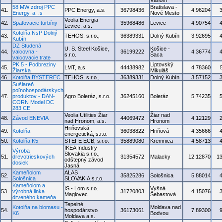
Váhom
58 MW zdroj PPC
Bratislava -
41.
PPC Energy, a.s.
36798436
4.96204
Energy, a. .s
Nové Mesto
Veolia Energia
42.
Spaľovacie turbíny
35968486
Levice
4.90754
Levice, a.s.
Kotolňa NsP Dolný
43.
TEHOS, s.r.o.,
36389331
Dolný Kubín
3.92695
Kubín
DZ Studená
U. S. Steel Košice,
Košice -
44.
valcovna -
36199222
4.36774
s.r.o.
Šaca
valcovacie trate
PK 5 - Podbreziny
Liptovský
45.
LMT, a.s.
44438982
4.78360
Žiarska
Mikuláš
46.
Kotolňa BYSTEREC
TEHOS, s.r.o.,
36389331
Dolný Kubín
3.57152
Sušiareň
poľnohospodárskych
47.
produktov - DAN-
Agro Boleráz, s.r.o.
36245160
Boleráz
5.74235
CORN Model DC
283 CE
Veolia Utilities Žiar
Žiar nad
48.
Závod ENEVIA
44069472
4.12129
nad Hronom, a.s.
Hronom
Hriňovská
49.
Kotolňa
36038822
Hriňová
4.35666
energetická, s.r.o.
50.
Kotolňa K5
STEFE ECB, s.r.o.
35889080
Kremnica
4.58713
IKEA Industry
Výroba
Slovakia s.r.o.,
51.
drevotrieskových
31354572
Malacky
12.12870
1
odštepný závod
dosiek
Jasná
Kameňolom
ALAS
52.
35825286
Sološnica
5.88014
Sološnica
SLOVAKIA,s.r.o.
Kameňolom a
IS - Lom s.r.o.
Vyšná
53.
výrobná linka
31720803
4.15076
Maglovec
Šebastová
drveného kameňa
Tepelné
Kotolňa na biomasu -
Moldava nad
54.
hospodárstvo
36173061
7.89300
K6
Bodvou
Moldava a.s.