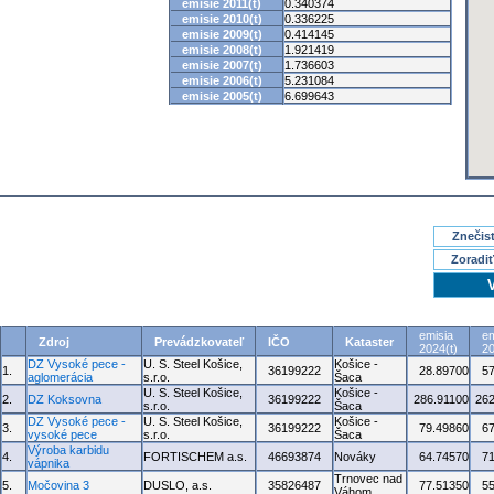
emisie 2011(t)
0.340374
emisie 2010(t)
0.336225
emisie 2009(t)
0.414145
emisie 2008(t)
1.921419
emisie 2007(t)
1.736603
emisie 2006(t)
5.231084
emisie 2005(t)
6.699643
Znečisť
Zoradiť
emisia
em
Zdroj
Prevádzkovateľ
IČO
Kataster
2024(t)
20
DZ Vysoké pece -
U. S. Steel Košice,
Košice -
1.
36199222
28.89700
5
aglomerácia
s.r.o.
Šaca
U. S. Steel Košice,
Košice -
2.
DZ Koksovna
36199222
286.91100
262
s.r.o.
Šaca
DZ Vysoké pece -
U. S. Steel Košice,
Košice -
3.
36199222
79.49860
6
vysoké pece
s.r.o.
Šaca
Výroba karbidu
4.
FORTISCHEM a.s.
46693874
Nováky
64.74570
7
vápnika
Trnovec nad
5.
Močovina 3
DUSLO, a.s.
35826487
77.51350
5
Váhom