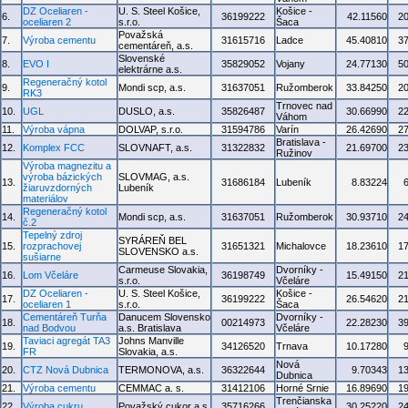
DZ Oceliaren -
U. S. Steel Košice,
Košice -
6.
36199222
42.11560
2
oceliaren 2
s.r.o.
Šaca
Považská
7.
Výroba cementu
31615716
Ladce
45.40810
3
cementáreň, a.s.
Slovenské
8.
EVO I
35829052
Vojany
24.77130
5
elektrárne a.s.
Regeneračný kotol
9.
Mondi scp, a.s.
31637051
Ružomberok
33.84250
2
RK3
Trnovec nad
10.
UGL
DUSLO, a.s.
35826487
30.66990
2
Váhom
11.
Výroba vápna
DOLVAP, s.r.o.
31594786
Varín
26.42690
2
Bratislava -
12.
Komplex FCC
SLOVNAFT, a.s.
31322832
21.69700
2
Ružinov
Výroba magnezitu a
výroba bázických
SLOVMAG, a.s.
13.
31686184
Lubeník
8.83224
žiaruvzdorných
Lubeník
materiálov
Regeneračný kotol
14.
Mondi scp, a.s.
31637051
Ružomberok
30.93710
2
č.2
Tepelný zdroj
SYRÁREŇ BEL
15.
rozprachovej
31651321
Michalovce
18.23610
1
SLOVENSKO a.s.
sušiarne
Carmeuse Slovakia,
Dvorníky -
16.
Lom Včeláre
36198749
15.49150
2
s.r.o.
Včeláre
DZ Oceliaren -
U. S. Steel Košice,
Košice -
17.
36199222
26.54620
2
oceliaren 1
s.r.o.
Šaca
Cementáreň Turňa
Danucem Slovensko
Dvorníky -
18.
00214973
22.28230
3
nad Bodvou
a.s. Bratislava
Včeláre
Taviaci agregát TA3
Johns Manville
19.
34126520
Trnava
10.17280
FR
Slovakia, a.s.
Nová
20.
CTZ Nová Dubnica
TERMONOVA, a.s.
36322644
9.70343
1
Dubnica
21.
Výroba cementu
CEMMAC a. s.
31412106
Horné Srnie
16.89690
1
Trenčianska
22.
Výroba cukru
Považský cukor a.s.
35716266
30.25220
2