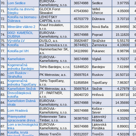
EUROVIA -
70.
Lom Sedlice
36574988
Sedlice
3.97755
Kameňolomy, s.r.o.
Kotolňa na drevnú
GLOCK Forst
Veľké
71.
47543060
4.05000
štiepku
Slowakei
Uherce
Kotolňa na biomasu -
LEHOTSKY
72.
45703779
Dúbrava
3.70710
Dúbrava
CAPITAL s.r.o.
Knauf Insulation,
73.
Minerálne vlákno 2
31628109
Nová Baňa
28.84950
3
s.r.o.
0002- KAMEŇOL
EUROVIA -
74.
36574988
Poprad
15.11820
DUBINA
Kameňolomy, s.r.o.
75.
Výrobňa LV
DUSLO, a.s.
35826487
Strážske
5.55170
76.
Kotolňa
esi Žarnovica s.r.o.
36744921
Žarnovica
4.10600
Hammerbacher SK,
77.
Kotolňa pri VH
34119990
Pukanec
8.98796
1
a.s.
EUROVIA -
78.
Kameňolom
36574988
Vígľaš
9.70237
Kameňolomy, s.r.o.
Kogeneračná
79.
TeHo Bardejov, s.r.o.
51848520
Bardejov
7.61998
jednotka Bardejov
Lom Ruskov -
80.
PK Metrostav, a.s.
35697814
Ruskov
16.50710
Strahuľka
Kogeneračná
TeHo Topoľčany,
81.
51858584
Topoľčany
7.86307
jednotka Topoľčany
s.r.o.
82.
Kameňolom Stožok
PK Metrostav, a.s.
35697814
Stožok
4.27979
0
Drevoštiepková
JT - PARTNER,
83.
36040720
Hriňová
10.58710
1
kotolňa
s.r.o.
Kameňolom Dubná
EUROVIA -
84.
36574988
Vrútky
14.35690
skala
Kameňolomy, s.r.o.
EUROVIA -
Košice -
85.
Lom Hradová
36574988
4.93986
Kameňolomy, s.r.o.
Sever
Priemyselné
Rettenmeier Tatra
Liptovský
86.
36387592
6.33292
spracovanie dreva
Timber, s.r.o.
Hrádok
Lom a technologická
EUROVIA -
Liptovská
87.
36574988
8.89001
linka
Kameňolomy, s.r.o.
Porúbka
Kotolňa, krytá
88.
Mesto Trenčín
00312037
Trenčín
4.50109
0