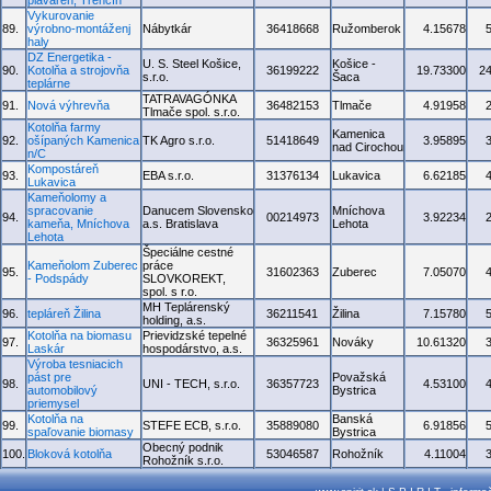
plaváreň, Trenčín
Vykurovanie
89.
výrobno-montáženj
Nábytkár
36418668
Ružomberok
4.15678
haly
DZ Energetika -
U. S. Steel Košice,
Košice -
90.
Kotolňa a strojovňa
36199222
19.73300
2
s.r.o.
Šaca
teplárne
TATRAVAGÓNKA
91.
Nová výhrevňa
36482153
Tlmače
4.91958
Tlmače spol. s.r.o.
Kotolňa farmy
Kamenica
92.
ošípaných Kamenica
TK Agro s.r.o.
51418649
3.95895
nad Cirochou
n/C
Kompostáreň
93.
EBA s.r.o.
31376134
Lukavica
6.62185
Lukavica
Kameňolomy a
spracovanie
Danucem Slovensko
Mníchova
94.
00214973
3.92234
kameňa, Mníchova
a.s. Bratislava
Lehota
Lehota
Špeciálne cestné
Kameňolom Zuberec
práce
95.
31602363
Zuberec
7.05070
- Podspády
SLOVKOREKT,
spol. s r.o.
MH Teplárenský
96.
tepláreň Žilina
36211541
Žilina
7.15780
holding, a.s.
Kotolňa na biomasu
Prievidzské tepelné
97.
36325961
Nováky
10.61320
Laskár
hospodárstvo, a.s.
Výroba tesniacich
pást pre
Považská
98.
UNI - TECH, s.r.o.
36357723
4.53100
automobilový
Bystrica
priemysel
Kotolňa na
Banská
99.
STEFE ECB, s.r.o.
35889080
6.91856
spaľovanie biomasy
Bystrica
Obecný podnik
100.
Bloková kotolňa
53046587
Rohožník
4.11004
Rohožník s.r.o.