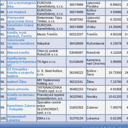
Lom a technologická
EUROVIA -
Liptovská
87.
36574988
8.89001
linka
Kameňolomy, s.r.o.
Porúbka
EUROVIA -
Košice -
88.
Lom Hradová
36574988
4.93986
Kameňolomy, s.r.o.
Sever
Priemyselné
Rettenmeier Tatra
Liptovský
89.
36387592
6.33292
spracovanie dreva
Timber, s.r.o.
Hrádok
Kameňolom Dubná
EUROVIA -
90.
36574988
Vrútky
14.35690
skala
Kameňolomy, s.r.o.
Kotolňa, krytá
91.
Mesto Trenčín
00312037
Trenčín
4.50109
0
plaváreň, Trenčín
Vykurovanie
92.
výrobno-montáženj
Nábytkár
36418668
Ružomberok
4.15678
haly
Obecný podnik
93.
Bloková kotolňa
53046587
Rohožník
4.11004
Rohožník s.r.o.
Kotolňa farmy
Kamenica
94.
ošípaných Kamenica
TK Agro s.r.o.
51418649
3.95895
nad Cirochou
n/C
DZ Energetika -
U. S. Steel Košice,
Košice -
95.
Kotolňa a strojovňa
36199222
19.73300
2
s.r.o.
Šaca
teplárne
MH Teplárenský
96.
tepláreň Žilina
36211541
Žilina
7.15780
holding, a.s.
TATRAVAGÓNKA
97.
Nová výhrevňa
36482153
Tlmače
4.91958
Tlmače spol. s.r.o.
Kotolňa na biomasu
Prievidzské tepelné
98.
36325961
Nováky
10.61320
Laskár
hospodárstvo, a.s.
Špeciálne cestné
Kameňolom Zuberec
práce
99.
31602363
Zuberec
7.05070
- Podspády
SLOVKOREKT,
spol. s r.o.
Kompostáreň
100.
EBA s.r.o.
31376134
Lukavica
6.62185
Lukavica