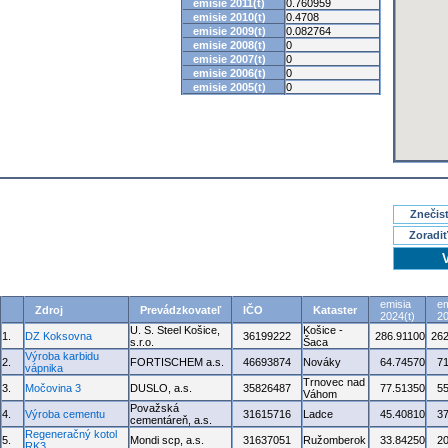
emisie 2011(t)
0.760959
emisie 2010(t)
0.4708
emisie 2009(t)
0.082764
emisie 2008(t)
0
emisie 2007(t)
0
emisie 2006(t)
0
emisie 2005(t)
0
Znečisť
Zoradiť
emisia
em
Zdroj
Prevádzkovateľ
IČO
Kataster
2024(t)
20
U. S. Steel Košice,
Košice -
1.
DZ Koksovna
36199222
286.91100
262
s.r.o.
Šaca
Výroba karbidu
2.
FORTISCHEM a.s.
46693874
Nováky
64.74570
7
vápnika
Trnovec nad
3.
Močovina 3
DUSLO, a.s.
35826487
77.51350
5
Váhom
Považská
4.
Výroba cementu
31615716
Ladce
45.40810
3
cementáreň, a.s.
Regeneračný kotol
5.
Mondi scp, a.s.
31637051
Ružomberok
33.84250
2
RK3