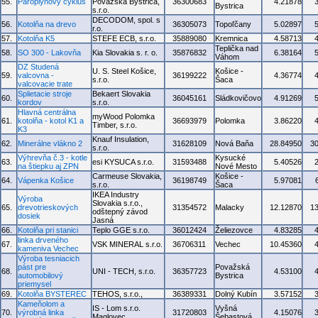
55.
Paroplynový cyklus
Považská Bystrica,
36300683
4.21878
Bystrica
s.r.o.
DECODOM, spol. s
56.
Kotolňa na drevo
36305073
Topoľčany
5.02897
r.o.
57.
Kotolňa K5
STEFE ECB, s.r.o.
35889080
Kremnica
4.58713
Teplička nad
58.
SO 300 - Lakovňa
Kia Slovakia s. r. o.
35876832
6.38164
Váhom
DZ Studená
U. S. Steel Košice,
Košice -
59.
valcovna -
36199222
4.36774
s.r.o.
Šaca
valcovacie trate
Splietacie stroje
Bekaert Slovakia
60.
36045161
Sládkovičovo
4.91269
kordov
s.r.o.
Hlavná centrálna
myWood Polomka
61.
kotolňa - kotol K1 a
36693979
Polomka
3.86220
Timber, s.r.o.
K3
Knauf Insulation,
62.
Minerálne vlákno 2
31628109
Nová Baňa
28.84950
3
s.r.o.
Výhrevňa č.3 - kotle
Kysucké
63.
esi KYSUCA s.r.o.
31593488
5.40526
na štiepku aj ZPN
Nové Mesto
Carmeuse Slovakia,
Košice -
64.
Vápenka Košice
36198749
5.97081
s.r.o.
Šaca
IKEA Industry
Výroba
Slovakia s.r.o.,
65.
drevotrieskových
31354572
Malacky
12.12870
1
odštepný závod
dosiek
Jasná
66.
Kotolňa pri stanici
Teplo GGE s.r.o.
36012424
Želiezovce
4.83285
linka drveného
67.
VSK MINERAL s.r.o.
36706311
Vechec
10.45360
kameniva Vechec
Výroba tesniacich
pást pre
Považská
68.
UNI - TECH, s.r.o.
36357723
4.53100
automobilový
Bystrica
priemysel
69.
Kotolňa BYSTEREC
TEHOS, s.r.o.,
36389331
Dolný Kubín
3.57152
Kameňolom a
IS - Lom s.r.o.
Vyšná
70.
výrobná linka
31720803
4.15076
Maglovec
Šebastová