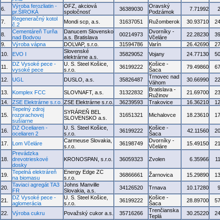
Výroba ferozliatin -
OFZ, akciová
Oravský
6.
36389030
7.71992
pr.ŠIROKÁ
spoločnosť
Podzámok
Regeneračný kotol
7.
Mondi scp, a.s.
31637051
Ružomberok
30.93710
2
č.2
Cementáreň Turňa
Danucem Slovensko
Dvorníky -
8.
00214973
22.28230
3
nad Bodvou
a.s. Bratislava
Včeláre
9.
Výroba vápna
DOLVAP, s.r.o.
31594786
Varín
26.42690
2
Slovenské
10.
EVO I
35829052
Vojany
24.77130
5
elektrárne a.s.
DZ Vysoké pece -
U. S. Steel Košice,
Košice -
11.
36199222
79.49860
6
vysoké pece
s.r.o.
Šaca
Trnovec nad
12.
UGL
DUSLO, a.s.
35826487
30.66990
2
Váhom
Bratislava -
13.
Komplex FCC
SLOVNAFT, a.s.
31322832
21.69700
2
Ružinov
14.
ZSE Elektrárne s.r.o.
ZSE Elektrárne s.r.o.
36239593
Trakovice
16.36210
1
Tepelný zdroj
SYRÁREŇ BEL
15.
rozprachovej
31651321
Michalovce
18.23610
1
SLOVENSKO a.s.
sušiarne
DZ Oceliaren -
U. S. Steel Košice,
Košice -
16.
36199222
42.11560
2
oceliaren 2
s.r.o.
Šaca
Carmeuse Slovakia,
Dvorníky -
17.
Lom Včeláre
36198749
15.49150
2
s.r.o.
Včeláre
Prevádzka
18.
drevotrieskové
KRONOSPAN, s.r.o.
36059323
Zvolen
6.35966
1
dosky
Tepelná elektráreň
Energy Edge ZC
19.
36866661
Žarnovica
15.29890
1
na biomasu
s.r.o.
Taviaci agregát TA3
Johns Manville
20.
34126520
Trnava
10.17280
FR
Slovakia, a.s.
DZ Vysoké pece -
U. S. Steel Košice,
Košice -
21.
36199222
28.89700
5
aglomerácia
s.r.o.
Šaca
Trenčianska
22.
Výroba cukru
Považský cukor a.s.
35716266
30.25220
2
Teplá