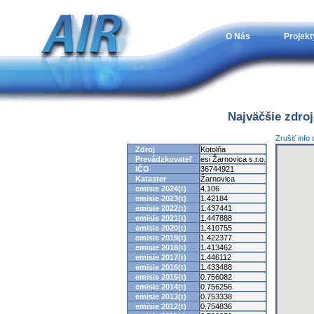
O Nás
Projekt
Najväčšie zdro
Zrušiť info
Zdroj
Kotolňa
Prevádzkovateľ
esi Žarnovica s.r.o.
IČO
36744921
Kataster
Žarnovica
emisie 2024(t)
4.106
emisie 2023(t)
1.42184
emisie 2022(t)
1.437441
emisie 2021(t)
1.447888
emisie 2020(t)
1.410755
emisie 2019(t)
1.422377
emisie 2018(t)
1.413462
emisie 2017(t)
1.446112
emisie 2016(t)
1.433488
emisie 2015(t)
0.756082
emisie 2014(t)
0.756256
emisie 2013(t)
0.753338
emisie 2012(t)
0.754836