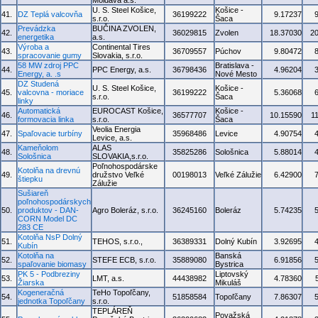
Moldava a.s.
U. S. Steel Košice,
Košice -
41.
DZ Teplá valcovňa
36199222
9.17237
s.r.o.
Šaca
Prevádzka
BUČINA ZVOLEN,
42.
36029815
Zvolen
18.37030
2
energetika
a.s.
Výroba a
Continental Tires
43.
36709557
Púchov
9.80472
spracovanie gumy
Slovakia, s.r.o.
58 MW zdroj PPC
Bratislava -
44.
PPC Energy, a.s.
36798436
4.96204
Energy, a. .s
Nové Mesto
DZ Studená
U. S. Steel Košice,
Košice -
45.
valcovna - moriace
36199222
5.36068
s.r.o.
Šaca
linky
Automatická
EUROCAST Košice,
Košice -
46.
36577707
10.15590
1
formovacia linka
s.r.o.
Šaca
Veolia Energia
47.
Spaľovacie turbíny
35968486
Levice
4.90754
Levice, a.s.
Kameňolom
ALAS
48.
35825286
Sološnica
5.88014
Sološnica
SLOVAKIA,s.r.o.
Poľnohospodárske
Kotolňa na drevnú
49.
družstvo Veľké
00198013
Veľké Zálužie
6.42900
štiepku
Zálužie
Sušiareň
poľnohospodárskych
50.
produktov - DAN-
Agro Boleráz, s.r.o.
36245160
Boleráz
5.74235
CORN Model DC
283 CE
Kotolňa NsP Dolný
51.
TEHOS, s.r.o.,
36389331
Dolný Kubín
3.92695
Kubín
Kotolňa na
Banská
52.
STEFE ECB, s.r.o.
35889080
6.91856
spaľovanie biomasy
Bystrica
PK 5 - Podbreziny
Liptovský
53.
LMT, a.s.
44438982
4.78360
Žiarska
Mikuláš
Kogeneračná
TeHo Topoľčany,
54.
51858584
Topoľčany
7.86307
jednotka Topoľčany
s.r.o.
TEPLÁREŇ
Považská