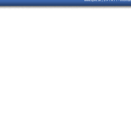
www.spirit.sk | S P I R I T - inform