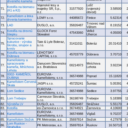
drveného kameňa
Vojenské lesy a
Lešť
Kotolňa na biomasu
71.
majetky SR, š.p.,
31577920
(vojenský
3.58500
(K1 a K2)
o.z.
obvod)
Kameňolom a linka
72.
LOMY s.r.o.
44085672
Fintice
5.62314
drvenia kameniva
Trnovec nad
73.
LAD
DUSLO, a.s.
35826487
8.19152
Váhom
Kotolňa na drevnú
GLOCK Forst
Veľké
74.
47543060
4.05000
štiepku
Slowakei
Uherce
Spracovanie
kukurice - výroba
Tate & Lyle Boleraz,
75.
31411011
Boleráz
20.31410
škrobu, sirupov a
s.r.o.
krmív
Kotolňa na biomasu -
LEHOTSKY
76.
45703779
Dúbrava
3.70710
Dúbrava
CAPITAL s.r.o.
Kameňolomy a
spracovanie
Danucem Slovensko
Mníchova
77.
00214973
3.92234
kameňa, Mníchova
a.s. Bratislava
Lehota
Lehota
0002- KAMEŇOL
EUROVIA -
78.
36574988
Poprad
15.11820
DUBINA
Kameňolomy, s.r.o.
Kameňolom Červená
79.
JASPI s.r.o.
45725241
Šumiac
5.05391
Skala
EUROVIA -
80.
Lom Sedlice
36574988
Sedlice
3.97755
Kameňolomy, s.r.o.
Carmeuse Slovakia,
81.
Lom Trebejov
36198749
Trebejov
5.18389
1
s.r.o.
82.
Výrobňa LV
DUSLO, a.s.
35826487
Strážske
5.55170
83.
Kotolňa
esi Žarnovica s.r.o.
36744921
Žarnovica
4.10600
EUROVIA -
84.
Kameňolom
36574988
Vígľaš
9.70237
Kameňolomy, s.r.o.
85.
Kameňolom Stožok
PK Metrostav, a.s.
35697814
Stožok
4.27979
0
Lom Ruskov -
86.
PK Metrostav, a.s.
35697814
Ruskov
16.50710
Strahuľka