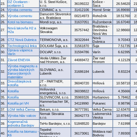
DZ Oceliaren -
U. S. Steel Košice,
Košice -
23.
36199222
26.54620
2
oceliaren 1
s.r.o.
Šaca
24.
Výroba cementu
CEMMAC a. s.
31412106
Horné Srnie
16.89690
1
Danucem Slovensko
25.
Výroba cementu
00214973
Rohožník
18.51760
2
a.s. Bratislava
26.
Kotol na biomasu
Mondi scp, a.s.
31637051
Ružomberok
16.67040
1
Bratislava -
Nová lakovňa H2 a
Volkswagen
27.
35757442
Devínska
12.98660
1
H2a
Slovakia
Nová Ves
Nová
28.
CTZ Nová Dubnica
TERMONOVA, a.s.
36322644
9.70343
1
Dubnica
29.
Technologická linka
DOLKAM Šuja, a.s.
31561870
Šuja
7.51735
1
Úprava vápenca
30.
DOLVAP, s.r.o.
31594786
Varín
6.62395
Varín
Veolia Utilities Žiar
Žiar nad
31.
Závod ENEVIA
44069472
4.12129
nad Hronom, a.s.
Hronom
Výroba magnezitu a
výroba bázických
SLOVMAG, a.s.
32.
31686184
Lubeník
8.83224
žiaruvzdorných
Lubeník
materiálov
Drevoštiepková
JT - PARTNER,
33.
36040720
Hriňová
10.58710
1
kotolňa
s.r.o.
Hriňovská
34.
Kotolňa
36038822
Hriňová
4.35666
energetická, s.r.o.
35.
Kotolňa
SLOVINCOM, s.r.o.
35969326
Hurbanovo
5.78462
Hammerbacher SK,
36.
Kotolňa pri VH
34119990
Pukanec
8.98796
1
a.s.
37.
LOM Veľká Čierna
Bekam, s.r.o.
36777391
Veľká Čierna
12.63470
1
Nemak Slovakia
Ladomerská
38.
Výroba hláv valcov
36042773
10.87840
1
s.r.o.
Vieska
Kogeneračná
39.
TeHo Bardejov, s.r.o.
51848520
Bardejov
7.61998
jednotka Bardejov
Tepelné
Kotolňa na biomasu -
Moldava nad
40.
hospodárstvo
36173061
7.89300
K6
Bodvou