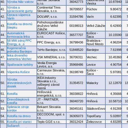
Nemak Slovakia
Ladomerská
40.
Výroba hláv valcov
36042773
10.87840
1
s.r.o.
Vieska
Výroba a
Continental Tires
41.
36709557
Púchov
9.80472
spracovanie gumy
Slovakia, s.r.o.
Úprava vápenca
42.
DOLVAP, s.r.o.
31594786
Varín
6.62395
Varín
Poľnohospodárske
Kotolňa na drevnú
43.
družstvo Veľké
00198013
Veľké Zálužie
6.42900
štiepku
Zálužie
Automatická
EUROCAST Košice,
Košice -
44.
36577707
10.15590
1
formovacia linka
s.r.o.
Šaca
58 MW zdroj PPC
Bratislava -
45.
PPC Energy, a.s.
36798436
4.96204
Energy, a. .s
Nové Mesto
Kogeneračná
46.
TeHo Bardejov, s.r.o.
51848520
Bardejov
7.61998
jednotka Bardejov
linka drveného
47.
VSK MINERAL s.r.o.
36706311
Vechec
10.45360
kameniva Vechec
Veolia Energia
48.
Spaľovacie turbíny
35968486
Levice
4.90754
Levice, a.s.
Carmeuse Slovakia,
Košice -
49.
Vápenka Košice
36198749
5.97081
s.r.o.
Šaca
IKEA Industry
Výroba
Slovakia s.r.o.,
50.
drevotrieskových
31354572
Malacky
12.12870
1
odštepný závod
dosiek
Jasná
Hriňovská
51.
Kotolňa
36038822
Hriňová
4.35666
energetická, s.r.o.
Drevoštiepková
JT - PARTNER,
52.
36040720
Hriňová
10.58710
1
kotolňa
s.r.o.
Splietacie stroje
Bekaert Slovakia
53.
36045161
Sládkovičovo
4.91269
kordov
s.r.o.
DECODOM, spol. s
54.
Kotolňa na drevo
36305073
Topoľčany
5.02897
r.o.
55.
Kotolňa pri stanici
Teplo GGE s.r.o.
36012424
Želiezovce
4.83285
Sušiareň