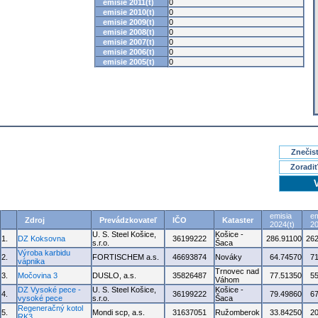
emisie 2011(t)
0
emisie 2010(t)
0
emisie 2009(t)
0
emisie 2008(t)
0
emisie 2007(t)
0
emisie 2006(t)
0
emisie 2005(t)
0
Znečisť
Zoradiť
emisia
em
Zdroj
Prevádzkovateľ
IČO
Kataster
2024(t)
20
U. S. Steel Košice,
Košice -
1.
DZ Koksovna
36199222
286.91100
262
s.r.o.
Šaca
Výroba karbidu
2.
FORTISCHEM a.s.
46693874
Nováky
64.74570
7
vápnika
Trnovec nad
3.
Močovina 3
DUSLO, a.s.
35826487
77.51350
5
Váhom
DZ Vysoké pece -
U. S. Steel Košice,
Košice -
4.
36199222
79.49860
6
vysoké pece
s.r.o.
Šaca
Regeneračný kotol
5.
Mondi scp, a.s.
31637051
Ružomberok
33.84250
2
RK3