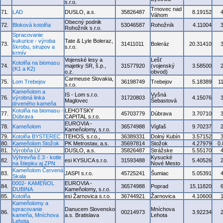
s.r.o.
Trnovec nad
71.
LAD
DUSLO, a.s.
35826487
8.19152
Váhom
Obecný podnik
72.
Bloková kotolňa
53046587
Rohožník
4.11004
Rohožník s.r.o.
Spracovanie
kukurice - výroba
Tate & Lyle Boleraz,
73.
31411011
Boleráz
20.31410
škrobu, sirupov a
s.r.o.
krmív
Vojenské lesy a
Lešť
Kotolňa na biomasu
74.
majetky SR, š.p.,
31577920
(vojenský
3.58500
(K1 a K2)
o.z.
obvod)
Carmeuse Slovakia,
75.
Lom Trebejov
36198749
Trebejov
5.18389
1
s.r.o.
Kameňolom a
IS - Lom s.r.o.
Vyšná
76.
výrobná linka
31720803
4.15076
Maglovec
Šebastová
drveného kameňa
Kotolňa na biomasu -
LEHOTSKY
77.
45703779
Dúbrava
3.70710
Dúbrava
CAPITAL s.r.o.
EUROVIA -
78.
Kameňolom
36574988
Vígľaš
9.70237
Kameňolomy, s.r.o.
79.
Kotolňa BYSTEREC
TEHOS, s.r.o.,
36389331
Dolný Kubín
3.57152
80.
Kameňolom Stožok
PK Metrostav, a.s.
35697814
Stožok
4.27979
0
81.
Výrobňa LV
DUSLO, a.s.
35826487
Strážske
5.55170
Výhrevňa č.3 - kotle
Kysucké
82.
esi KYSUCA s.r.o.
31593488
5.40526
na štiepku aj ZPN
Nové Mesto
Kameňolom Červená
83.
JASPI s.r.o.
45725241
Šumiac
5.05391
Skala
0002- KAMEŇOL
EUROVIA -
84.
36574988
Poprad
15.11820
DUBINA
Kameňolomy, s.r.o.
85.
Kotolňa
esi Žarnovica s.r.o.
36744921
Žarnovica
4.10600
Kameňolomy a
spracovanie
Danucem Slovensko
Mníchova
86.
00214973
3.92234
kameňa, Mníchova
a.s. Bratislava
Lehota
Lehota