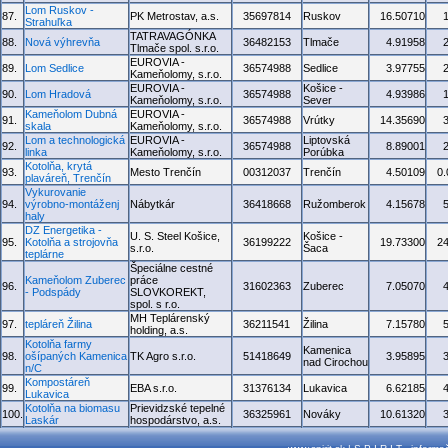
Lom Ruskov -
87.
PK Metrostav, a.s.
35697814
Ruskov
16.50710
Strahuľka
TATRAVAGÓNKA
88.
Nová výhrevňa
36482153
Tlmače
4.91958
Tlmače spol. s.r.o.
EUROVIA -
89.
Lom Sedlice
36574988
Sedlice
3.97755
Kameňolomy, s.r.o.
EUROVIA -
Košice -
90.
Lom Hradová
36574988
4.93986
Kameňolomy, s.r.o.
Sever
Kameňolom Dubná
EUROVIA -
91.
36574988
Vrútky
14.35690
skala
Kameňolomy, s.r.o.
Lom a technologická
EUROVIA -
Liptovská
92.
36574988
8.89001
linka
Kameňolomy, s.r.o.
Porúbka
Kotolňa, krytá
93.
Mesto Trenčín
00312037
Trenčín
4.50109
0
plaváreň, Trenčín
Vykurovanie
94.
výrobno-montáženj
Nábytkár
36418668
Ružomberok
4.15678
haly
DZ Energetika -
U. S. Steel Košice,
Košice -
95.
Kotolňa a strojovňa
36199222
19.73300
2
s.r.o.
Šaca
teplárne
Špeciálne cestné
Kameňolom Zuberec
práce
96.
31602363
Zuberec
7.05070
- Podspády
SLOVKOREKT,
spol. s r.o.
MH Teplárenský
97.
tepláreň Žilina
36211541
Žilina
7.15780
holding, a.s.
Kotolňa farmy
Kamenica
98.
ošípaných Kamenica
TK Agro s.r.o.
51418649
3.95895
nad Cirochou
n/C
Kompostáreň
99.
EBA s.r.o.
31376134
Lukavica
6.62185
Lukavica
Kotolňa na biomasu
Prievidzské tepelné
100.
36325961
Nováky
10.61320
Laskár
hospodárstvo, a.s.