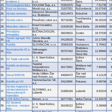
23.
36199222
26.54620
2
oceliaren 1
s.r.o.
Šaca
24.
Technologická linka
DOLKAM Šuja, a.s.
31561870
Šuja
7.51735
1
25.
Kotol na biomasu
Mondi scp, a.s.
31637051
Ružomberok
16.67040
1
Danucem Slovensko
26.
Výroba cementu
00214973
Rohožník
18.51760
2
a.s. Bratislava
Trenčianska
27.
Výroba cukru
Považský cukor a.s.
35716266
30.25220
2
Teplá
Knauf Insulation,
28.
Minerálne vlákno 2
31628109
Nová Baňa
28.84950
3
s.r.o.
Prevádzka
BUČINA ZVOLEN,
29.
36029815
Zvolen
18.37030
2
energetika
a.s.
Taviaci agregát TA3
Johns Manville
30.
34126520
Trnava
10.17280
FR
Slovakia, a.s.
31.
Kotolňa
SLOVINCOM, s.r.o.
35969326
Hurbanovo
5.78462
Bratislava -
Nová lakovňa H2 a
Volkswagen
32.
35757442
Devínska
12.98660
1
H2a
Slovakia
Nová Ves
U. S. Steel Košice,
Košice -
33.
DZ Teplá valcovňa
36199222
9.17237
s.r.o.
Šaca
Tepelné
Kotolňa na biomasu -
Moldava nad
34.
hospodárstvo
36173061
7.89300
K6
Bodvou
Moldava a.s.
Veolia Utilities Žiar
Žiar nad
35.
Závod ENEVIA
44069472
4.12129
nad Hronom, a.s.
Hronom
Hammerbacher SK,
36.
Kotolňa pri VH
34119990
Pukanec
8.98796
1
a.s.
Výroba magnezitu a
výroba bázických
SLOVMAG, a.s.
37.
31686184
Lubeník
8.83224
žiaruvzdorných
Lubeník
materiálov
38.
LOM Veľká Čierna
Bekam, s.r.o.
36777391
Veľká Čierna
12.63470
1
DZ Studená
U. S. Steel Košice,
Košice -
39.
valcovna - moriace
36199222
5.36068
s.r.o.
Šaca
linky