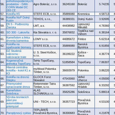
poľnohospodárskych
56.
produktov - DAN-
Agro Boleráz, s.r.o.
36245160
Boleráz
5.74235
CORN Model DC
283 CE
57.
Kotolňa K5
STEFE ECB, s.r.o.
35889080
Kremnica
4.58713
Kotolňa NsP Dolný
58.
TEHOS, s.r.o.,
36389331
Dolný Kubín
3.92695
Kubín
PK 5 - Podbreziny
Liptovský
59.
LMT, a.s.
44438982
4.78360
Žiarska
Mikuláš
Teplička nad
60.
SO 300 - Lakovňa
Kia Slovakia s. r. o.
35876832
6.38164
Váhom
Kameňolom a linka
61.
LOMY s.r.o.
44085672
Fintice
5.62314
drvenia kameniva
Kotolňa na
Banská
62.
STEFE ECB, s.r.o.
35889080
6.91856
spaľovanie biomasy
Bystrica
DZ Studená
U. S. Steel Košice,
Košice -
63.
valcovna -
36199222
4.36774
s.r.o.
Šaca
valcovacie trate
Kogeneračná
TeHo Topoľčany,
64.
51858584
Topoľčany
7.86307
jednotka Topoľčany
s.r.o.
Hlavná centrálna
myWood Polomka
65.
kotolňa - kotol K1 a
36693979
Polomka
3.86220
Timber, s.r.o.
K3
Kotolňa na drevnú
GLOCK Forst
Veľké
66.
47543060
4.05000
štiepku
Slowakei
Uherce
Priemyselné
Rettenmeier Tatra
Liptovský
67.
36387592
6.33292
spracovanie dreva
Timber, s.r.o.
Hrádok
Kameňolom
ALAS
68.
35825286
Sološnica
5.88014
Sološnica
SLOVAKIA,s.r.o.
Výroba tesniacich
pást pre
Považská
69.
UNI - TECH, s.r.o.
36357723
4.53100
automobilový
Bystrica
priemysel
TEPLÁREŇ
Považská
70.
Paroplynový cyklus
Považská Bystrica,
36300683
4.21878
Bystrica