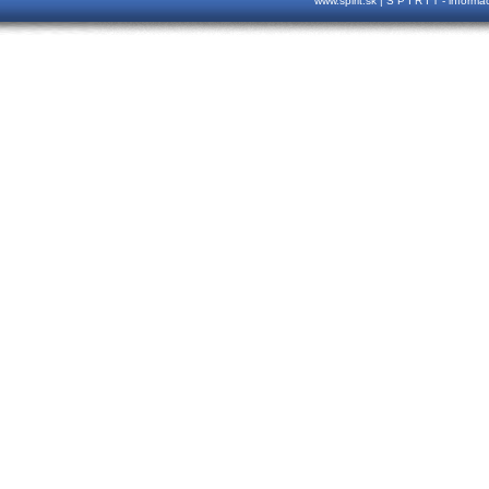
www.spirit.sk | S P I R I T - inform