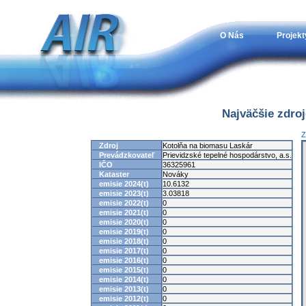
O Nás
Projekt
Najväčšie zdro
Z
Zdroj
Kotolňa na biomasu Laskár
Prevádzkovateľ
Prievidzské tepelné hospodárstvo, a.s.
IČO
36325961
Kataster
Nováky
emisie 2024(t)
10.6132
emisie 2023(t)
3.03818
emisie 2022(t)
0
emisie 2021(t)
0
emisie 2020(t)
0
emisie 2019(t)
0
emisie 2018(t)
0
emisie 2017(t)
0
emisie 2016(t)
0
emisie 2015(t)
0
emisie 2014(t)
0
emisie 2013(t)
0
emisie 2012(t)
0