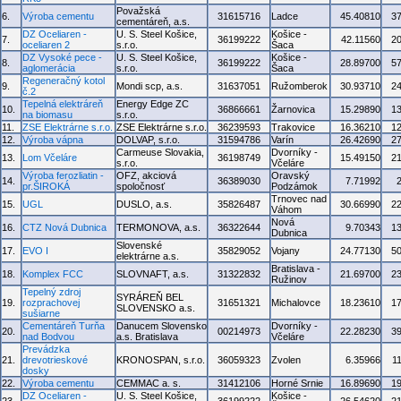
Považská
6.
Výroba cementu
31615716
Ladce
45.40810
3
cementáreň, a.s.
DZ Oceliaren -
U. S. Steel Košice,
Košice -
7.
36199222
42.11560
2
oceliaren 2
s.r.o.
Šaca
DZ Vysoké pece -
U. S. Steel Košice,
Košice -
8.
36199222
28.89700
5
aglomerácia
s.r.o.
Šaca
Regeneračný kotol
9.
Mondi scp, a.s.
31637051
Ružomberok
30.93710
2
č.2
Tepelná elektráreň
Energy Edge ZC
10.
36866661
Žarnovica
15.29890
1
na biomasu
s.r.o.
11.
ZSE Elektrárne s.r.o.
ZSE Elektrárne s.r.o.
36239593
Trakovice
16.36210
1
12.
Výroba vápna
DOLVAP, s.r.o.
31594786
Varín
26.42690
2
Carmeuse Slovakia,
Dvorníky -
13.
Lom Včeláre
36198749
15.49150
2
s.r.o.
Včeláre
Výroba ferozliatin -
OFZ, akciová
Oravský
14.
36389030
7.71992
pr.ŠIROKÁ
spoločnosť
Podzámok
Trnovec nad
15.
UGL
DUSLO, a.s.
35826487
30.66990
2
Váhom
Nová
16.
CTZ Nová Dubnica
TERMONOVA, a.s.
36322644
9.70343
1
Dubnica
Slovenské
17.
EVO I
35829052
Vojany
24.77130
5
elektrárne a.s.
Bratislava -
18.
Komplex FCC
SLOVNAFT, a.s.
31322832
21.69700
2
Ružinov
Tepelný zdroj
SYRÁREŇ BEL
19.
rozprachovej
31651321
Michalovce
18.23610
1
SLOVENSKO a.s.
sušiarne
Cementáreň Turňa
Danucem Slovensko
Dvorníky -
20.
00214973
22.28230
3
nad Bodvou
a.s. Bratislava
Včeláre
Prevádzka
21.
drevotrieskové
KRONOSPAN, s.r.o.
36059323
Zvolen
6.35966
1
dosky
22.
Výroba cementu
CEMMAC a. s.
31412106
Horné Srnie
16.89690
1
DZ Oceliaren -
U. S. Steel Košice,
Košice -