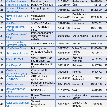
24.
Kotol na biomasu
Mondi scp, a.s.
31637051
Ružomberok
16.67040
1
25.
Technologická linka
DOLKAM Šuja, a.s.
31561870
Šuja
7.51735
1
Tepelná elektráreň
Energy Edge ZC
26.
36866661
Žarnovica
15.29890
1
na biomasu
s.r.o.
Bratislava -
Nová lakovňa H2 a
Volkswagen
27.
35757442
Devínska
12.98660
1
H2a
Slovakia
Nová Ves
28.
Kotolňa
SLOVINCOM, s.r.o.
35969326
Hurbanovo
5.78462
Drevoštiepková
JT - PARTNER,
29.
36040720
Hriňová
10.58710
1
kotolňa
s.r.o.
Poľnohospodárske
Kotolňa na drevnú
30.
družstvo Veľké
00198013
Veľké Zálužie
6.42900
štiepku
Zálužie
linka drveného
31.
VSK MINERAL s.r.o.
36706311
Vechec
10.45360
kameniva Vechec
32.
LOM Veľká Čierna
Bekam, s.r.o.
36777391
Veľká Čierna
12.63470
1
U. S. Steel Košice,
Košice -
33.
DZ Teplá valcovňa
36199222
9.17237
s.r.o.
Šaca
Veolia Utilities Žiar
Žiar nad
34.
Závod ENEVIA
44069472
4.12129
nad Hronom, a.s.
Hronom
Hammerbacher SK,
35.
Kotolňa pri VH
34119990
Pukanec
8.98796
1
a.s.
Výroba a
Continental Tires
36.
36709557
Púchov
9.80472
spracovanie gumy
Slovakia, s.r.o.
Výroba ferozliatin -
OFZ, akciová
Oravský
37.
36389030
7.71992
pr.ŠIROKÁ
spoločnosť
Podzámok
Danucem Slovensko
38.
Výroba cementu
00214973
Rohožník
18.51760
2
a.s. Bratislava
Úprava vápenca
39.
DOLVAP, s.r.o.
31594786
Varín
6.62395
Varín
Nemak Slovakia
Ladomerská
40.
Výroba hláv valcov
36042773
10.87840
1
s.r.o.
Vieska
Tepelné
Kotolňa na biomasu -
Moldava nad
41.
hospodárstvo
36173061
7.89300
K6
Bodvou