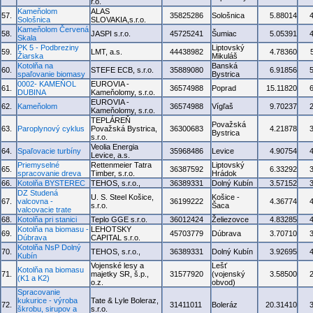
r.o.
Kameňolom
ALAS
57.
35825286
Sološnica
5.88014
Sološnica
SLOVAKIA,s.r.o.
Kameňolom Červená
58.
JASPI s.r.o.
45725241
Šumiac
5.05391
Skala
PK 5 - Podbreziny
Liptovský
59.
LMT, a.s.
44438982
4.78360
Žiarska
Mikuláš
Kotolňa na
Banská
60.
STEFE ECB, s.r.o.
35889080
6.91856
spaľovanie biomasy
Bystrica
0002- KAMEŇOL
EUROVIA -
61.
36574988
Poprad
15.11820
DUBINA
Kameňolomy, s.r.o.
EUROVIA -
62.
Kameňolom
36574988
Vígľaš
9.70237
Kameňolomy, s.r.o.
TEPLÁREŇ
Považská
63.
Paroplynový cyklus
Považská Bystrica,
36300683
4.21878
Bystrica
s.r.o.
Veolia Energia
64.
Spaľovacie turbíny
35968486
Levice
4.90754
Levice, a.s.
Priemyselné
Rettenmeier Tatra
Liptovský
65.
36387592
6.33292
spracovanie dreva
Timber, s.r.o.
Hrádok
66.
Kotolňa BYSTEREC
TEHOS, s.r.o.,
36389331
Dolný Kubín
3.57152
DZ Studená
U. S. Steel Košice,
Košice -
67.
valcovna -
36199222
4.36774
s.r.o.
Šaca
valcovacie trate
68.
Kotolňa pri stanici
Teplo GGE s.r.o.
36012424
Želiezovce
4.83285
Kotolňa na biomasu -
LEHOTSKY
69.
45703779
Dúbrava
3.70710
Dúbrava
CAPITAL s.r.o.
Kotolňa NsP Dolný
70.
TEHOS, s.r.o.,
36389331
Dolný Kubín
3.92695
Kubín
Vojenské lesy a
Lešť
Kotolňa na biomasu
71.
majetky SR, š.p.,
31577920
(vojenský
3.58500
(K1 a K2)
o.z.
obvod)
Spracovanie
kukurice - výroba
Tate & Lyle Boleraz,
72.
31411011
Boleráz
20.31410
škrobu, sirupov a
s.r.o.