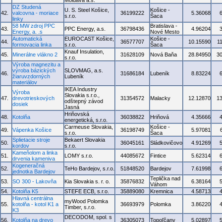
Moldava a.s.
DZ Studená
U. S. Steel Košice,
Košice -
42.
valcovna - moriace
36199222
5.36068
s.r.o.
Šaca
linky
58 MW zdroj PPC
Bratislava -
43.
PPC Energy, a.s.
36798436
4.96204
Energy, a. .s
Nové Mesto
Automatická
EUROCAST Košice,
Košice -
44.
36577707
10.15590
1
formovacia linka
s.r.o.
Šaca
Knauf Insulation,
45.
Minerálne vlákno 2
31628109
Nová Baňa
28.84950
3
s.r.o.
Výroba magnezitu a
výroba bázických
SLOVMAG, a.s.
46.
31686184
Lubeník
8.83224
žiaruvzdorných
Lubeník
materiálov
IKEA Industry
Výroba
Slovakia s.r.o.,
47.
drevotrieskových
31354572
Malacky
12.12870
1
odštepný závod
dosiek
Jasná
Hriňovská
48.
Kotolňa
36038822
Hriňová
4.35666
energetická, s.r.o.
Carmeuse Slovakia,
Košice -
49.
Vápenka Košice
36198749
5.97081
s.r.o.
Šaca
Splietacie stroje
Bekaert Slovakia
50.
36045161
Sládkovičovo
4.91269
kordov
s.r.o.
Kameňolom a linka
51.
LOMY s.r.o.
44085672
Fintice
5.62314
drvenia kameniva
Kogeneračná
52.
TeHo Bardejov, s.r.o.
51848520
Bardejov
7.61998
jednotka Bardejov
Teplička nad
53.
SO 300 - Lakovňa
Kia Slovakia s. r. o.
35876832
6.38164
Váhom
54.
Kotolňa K5
STEFE ECB, s.r.o.
35889080
Kremnica
4.58713
Hlavná centrálna
myWood Polomka
55.
kotolňa - kotol K1 a
36693979
Polomka
3.86220
Timber, s.r.o.
K3
DECODOM, spol. s
56.
Kotolňa na drevo
36305073
Topoľčany
5.02897