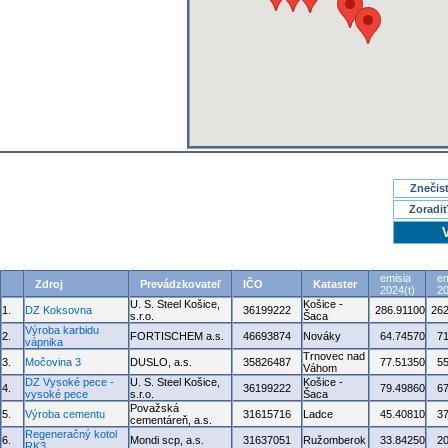
Znečisť
Zoradiť
emisia
em
Zdroj
Prevádzkovateľ
IČO
Kataster
2024(t)
20
U. S. Steel Košice,
Košice -
1.
DZ Koksovna
36199222
286.91100
262
s.r.o.
Šaca
Výroba karbidu
2.
FORTISCHEM a.s.
46693874
Nováky
64.74570
7
vápnika
Trnovec nad
3.
Močovina 3
DUSLO, a.s.
35826487
77.51350
5
Váhom
DZ Vysoké pece -
U. S. Steel Košice,
Košice -
4.
36199222
79.49860
6
vysoké pece
s.r.o.
Šaca
Považská
5.
Výroba cementu
31615716
Ladce
45.40810
3
cementáreň, a.s.
Regeneračný kotol
6.
Mondi scp, a.s.
31637051
Ružomberok
33.84250
2
RK3