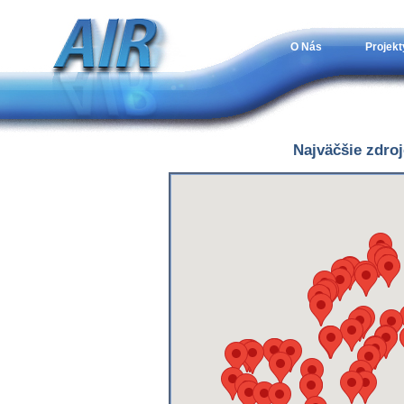
O Nás
Projekt
Najväčšie zdro