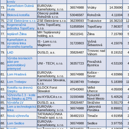
krmív
Kameňolom Dubná
EUROVIA -
73.
36574988
Vrútky
14.35690
skala
Kameňolomy, s.r.o.
Obecný podnik
74.
Bloková kotolňa
53046587
Rohožník
4.11004
Rohožník s.r.o.
75.
ZSE Elektrárne s.r.o.
ZSE Elektrárne s.r.o.
36239593
Trakovice
16.36210
1
Kogeneračná
TeHo Topoľčany,
76.
51858584
Topoľčany
7.86307
jednotka Topoľčany
s.r.o.
MH Teplárenský
77.
tepláreň Žilina
36211541
Žilina
7.15780
holding, a.s.
Kameňolom a
IS - Lom s.r.o.
Vyšná
78.
výrobná linka
31720803
4.15076
Maglovec
Šebastová
drveného kameňa
Trnovec nad
79.
LAD
DUSLO, a.s.
35826487
8.19152
Váhom
Výroba tesniacich
pást pre
Považská
80.
UNI - TECH, s.r.o.
36357723
4.53100
automobilový
Bystrica
priemysel
EUROVIA -
Košice -
81.
Lom Hradová
36574988
4.93986
Kameňolomy, s.r.o.
Sever
Carmeuse Slovakia,
82.
Lom Trebejov
36198749
Trebejov
5.18389
1
s.r.o.
Kotolňa na drevnú
GLOCK Forst
Veľké
83.
47543060
4.05000
štiepku
Slowakei
Uherce
Výhrevňa č.3 - kotle
Kysucké
84.
esi KYSUCA s.r.o.
31593488
5.40526
na štiepku aj ZPN
Nové Mesto
85.
Výrobňa LV
DUSLO, a.s.
35826487
Strážske
5.55170
Lom a technologická
EUROVIA -
Liptovská
86.
36574988
8.89001
linka
Kameňolomy, s.r.o.
Porúbka
TATRAVAGÓNKA
87.
Nová výhrevňa
36482153
Tlmače
4.91958
Tlmače spol. s.r.o.
EUROVIA -
88.
Lom Sedlice
36574988
Sedlice
3.97755
Kameňolomy, s.r.o.