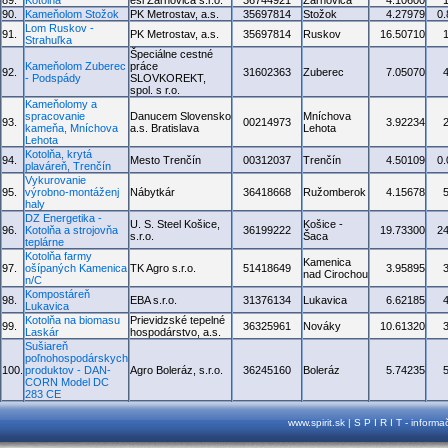
89.
Kotolňa
esi Žarnovica s.r.o.
36744921
Žarnovica
4.10600
90.
Kameňolom Stožok
PK Metrostav, a.s.
35697814
Stožok
4.27979
0
Lom Ruskov -
91.
PK Metrostav, a.s.
35697814
Ruskov
16.50710
Strahuľka
Špeciálne cestné
Kameňolom Zuberec
práce
92.
31602363
Zuberec
7.05070
- Podspády
SLOVKOREKT,
spol. s r.o.
Kameňolomy a
spracovanie
Danucem Slovensko
Mníchova
93.
00214973
3.92234
kameňa, Mníchova
a.s. Bratislava
Lehota
Lehota
Kotolňa, krytá
94.
Mesto Trenčín
00312037
Trenčín
4.50109
0
plaváreň, Trenčín
Vykurovanie
95.
výrobno-montáženj
Nábytkár
36418668
Ružomberok
4.15678
haly
DZ Energetika -
U. S. Steel Košice,
Košice -
96.
Kotolňa a strojovňa
36199222
19.73300
2
s.r.o.
Šaca
teplárne
Kotolňa farmy
Kamenica
97.
ošípaných Kamenica
TK Agro s.r.o.
51418649
3.95895
nad Cirochou
n/C
Kompostáreň
98.
EBA s.r.o.
31376134
Lukavica
6.62185
Lukavica
Kotolňa na biomasu
Prievidzské tepelné
99.
36325961
Nováky
10.61320
Laskár
hospodárstvo, a.s.
Sušiareň
poľnohospodárskych
100.
produktov - DAN-
Agro Boleráz, s.r.o.
36245160
Boleráz
5.74235
CORN Model DC
283 CE
www.spirit.sk | S P I R I T - inform