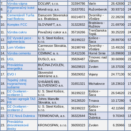
7.
Výroba vápna
DOLVAP, s.r.o.
31594786
Varín
26.42690
2
Regeneračný kotol
8.
Mondi scp, a.s.
31637051
Ružomberok
30.93710
2
č.2
Cementáreň Turňa
Danucem Slovensko
Dvorníky -
9.
00214973
22.28230
3
nad Bodvou
a.s. Bratislava
Včeláre
Bratislava -
10.
Komplex FCC
SLOVNAFT, a.s.
31322832
21.69700
2
Ružinov
Trenčianska
11.
Výroba cukru
Považský cukor a.s.
35716266
30.25220
2
Teplá
DZ Vysoké pece -
U. S. Steel Košice,
Košice -
12.
36199222
28.89700
5
aglomerácia
s.r.o.
Šaca
Carmeuse Slovakia,
Dvorníky -
13.
Lom Včeláre
36198749
15.49150
2
s.r.o.
Včeláre
14.
Výroba cementu
CEMMAC a. s.
31412106
Horné Srnie
16.89690
1
Trnovec nad
15.
UGL
DUSLO, a.s.
35826487
30.66990
2
Váhom
Prevádzka
BUČINA ZVOLEN,
16.
36029815
Zvolen
18.37030
2
energetika
a.s.
Slovenské
17.
EVO I
35829052
Vojany
24.77130
5
elektrárne a.s.
Tepelný zdroj
SYRÁREŇ BEL
18.
rozprachovej
31651321
Michalovce
18.23610
1
SLOVENSKO a.s.
sušiarne
DZ Oceliaren -
U. S. Steel Košice,
Košice -
19.
36199222
26.54620
2
oceliaren 1
s.r.o.
Šaca
Taviaci agregát TA3
Johns Manville
20.
34126520
Trnava
10.17280
FR
Slovakia, a.s.
DZ Oceliaren -
U. S. Steel Košice,
Košice -
21.
36199222
42.11560
2
oceliaren 2
s.r.o.
Šaca
Nová
22.
CTZ Nová Dubnica
TERMONOVA, a.s.
36322644
9.70343
1
Dubnica
Prevádzka
23.
drevotrieskové
KRONOSPAN, s.r.o.
36059323
Zvolen
6.35966
1
dosky