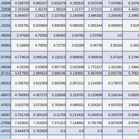
4.26906
4.158793
5.682527
5.631679
4.192815
6.037636
7.047681
6.1076
4.22838
2.342648
2.45476
1.89204
1.41377
1.472415
1.40563
4.4600
4.21036
5.064057
2.24217
2.107302
2.160095
2.686392
2.256092
2.2985
4.16291
4.342781
5.020864
4.890355
5.688281
5.991544
6.065803
3.619
4.05000
2.47500
4.70250
3.06450
2.04750
2.07000
0.0
4.00664
5.16800
4.70592
4.72720
3.63280
3.44736
3.35160
3.283
3.97450
4.774614
3.905245
5.110113
4.898581
4.393034
5.47118
5.1794
3.96930
4.23150
3.03828
2.857735
2.022908
1.772227
1.421691
1.3360
3.87151
4.417952
2.884524
3.909146
4.130951
5.867059
5.831705
5.7062
3.69353
3.765762
3.622359
2.863396
2.957212
2.214363
0.178072
0.0702
3.68973
4.766993
4.457275
0.118058
0.119792
0.123898
0.106144
0.0826
3.47623
3.023735
3.072925
3.791843
4.695552
5.324267
4.597033
3.8508
3.45567
3.751749
0.184109
0.11759
0.213425
0.194914
0.263378
0.1666
3.27690
7.523631
7.154253
7.371313
7.144862
6.791795
6.827609
0.9790
3.24721
3.644479
3.752928
0.0
0.0
0.0
0.0