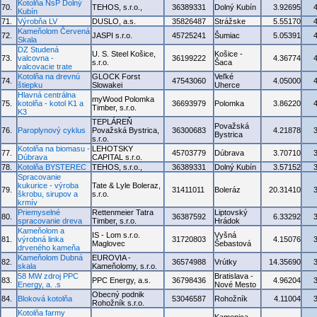
Kotolňa NsP Dolný
70.
TEHOS, s.r.o.,
36389331
Dolný Kubín
3.92695
Kubín
71.
Výrobňa LV
DUSLO, a.s.
35826487
Strážske
5.55170
Kameňolom Červená
72.
JASPI s.r.o.
45725241
Šumiac
5.05391
Skala
DZ Studená
U. S. Steel Košice,
Košice -
73.
valcovna -
36199222
4.36774
s.r.o.
Šaca
valcovacie trate
Kotolňa na drevnú
GLOCK Forst
Veľké
74.
47543060
4.05000
štiepku
Slowakei
Uherce
Hlavná centrálna
myWood Polomka
75.
kotolňa - kotol K1 a
36693979
Polomka
3.86220
Timber, s.r.o.
K3
TEPLÁREŇ
Považská
76.
Paroplynový cyklus
Považská Bystrica,
36300683
4.21878
Bystrica
s.r.o.
Kotolňa na biomasu -
LEHOTSKY
77.
45703779
Dúbrava
3.70710
Dúbrava
CAPITAL s.r.o.
78.
Kotolňa BYSTEREC
TEHOS, s.r.o.,
36389331
Dolný Kubín
3.57152
Spracovanie
kukurice - výroba
Tate & Lyle Boleraz,
79.
31411011
Boleráz
20.31410
škrobu, sirupov a
s.r.o.
krmív
Priemyselné
Rettenmeier Tatra
Liptovský
80.
36387592
6.33292
spracovanie dreva
Timber, s.r.o.
Hrádok
Kameňolom a
IS - Lom s.r.o.
Vyšná
81.
výrobná linka
31720803
4.15076
Maglovec
Šebastová
drveného kameňa
Kameňolom Dubná
EUROVIA -
82.
36574988
Vrútky
14.35690
skala
Kameňolomy, s.r.o.
58 MW zdroj PPC
Bratislava -
83.
PPC Energy, a.s.
36798436
4.96204
Energy, a. .s
Nové Mesto
Obecný podnik
84.
Bloková kotolňa
53046587
Rohožník
4.11004
Rohožník s.r.o.
Kotolňa farmy