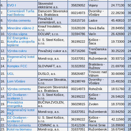
Slovenské
6.
EVO I
35829052
Vojany
24.77130
5
elektrárne a.s.
Cementáreň Turňa
Danucem Slovensko
Dvorníky -
7.
00214973
22.28230
3
nad Bodvou
a.s. Bratislava
Včeláre
Považská
8.
Výroba cementu
31615716
Ladce
45.40810
3
cementáreň, a.s.
Knauf Insulation,
9.
Minerálne vlákno 2
31628109
Nová Baňa
28.84950
3
s.r.o.
10.
Výroba vápna
DOLVAP, s.r.o.
31594786
Varín
26.42690
2
DZ Energetika -
U. S. Steel Košice,
Košice -
11.
Kotolňa a strojovňa
36199222
19.73300
2
s.r.o.
Šaca
teplárne
Trenčianska
12.
Výroba cukru
Považský cukor a.s.
35716266
30.25220
2
Teplá
Regeneračný kotol
13.
Mondi scp, a.s.
31637051
Ružomberok
30.93710
2
č.2
Bratislava -
14.
Komplex FCC
SLOVNAFT, a.s.
31322832
21.69700
2
Ružinov
Trnovec nad
15.
UGL
DUSLO, a.s.
35826487
30.66990
2
Váhom
Carmeuse Slovakia,
Dvorníky -
16.
Lom Včeláre
36198749
15.49150
2
s.r.o.
Včeláre
Danucem Slovensko
17.
Výroba cementu
00214973
Rohožník
18.51760
2
a.s. Bratislava
DZ Oceliaren -
U. S. Steel Košice,
Košice -
18.
36199222
26.54620
2
oceliaren 1
s.r.o.
Šaca
Prevádzka
BUČINA ZVOLEN,
19.
36029815
Zvolen
18.37030
2
energetika
a.s.
Regeneračný kotol
20.
Mondi scp, a.s.
31637051
Ružomberok
33.84250
2
RK3
DZ Oceliaren -
U. S. Steel Košice,
Košice -
21.
36199222
42.11560
2
oceliaren 2
s.r.o.
Šaca
22.
Výroba cementu
CEMMAC a. s.
31412106
Horné Srnie
16.89690
1
23.
Kotol na biomasu
Mondi scp, a.s.
31637051
Ružomberok
16.67040
1