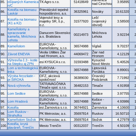
Kamenica
85.
ošípaných Kamenica
TK Agro s.r.o.
51418649
3.95895
nad Cirochou
n/C
Kotolňa na biomasu
Prievidzské tepelné
86.
36325961
Nováky
10.61320
Laskár
hospodárstvo, a.s.
Vojenské lesy a
Lešť
Kotolňa na biomasu
87.
majetky SR, š.p.,
31577920
(vojenský
3.58500
(K1 a K2)
o.z.
obvod)
Kameňolomy a
spracovanie
Danucem Slovensko
Mníchova
88.
00214973
3.92234
kameňa, Mníchova
a.s. Bratislava
Lehota
Lehota
EUROVIA -
89.
Kameňolom
36574988
Vígľaš
9.70237
Kameňolomy, s.r.o.
Veolia Utilities Žiar
Žiar nad
90.
Závod ENEVIA
44069472
4.12129
nad Hronom, a.s.
Hronom
Výhrevňa č.3 - kotle
Kysucké
91.
esi KYSUCA s.r.o.
31593488
5.40526
na štiepku aj ZPN
Nové Mesto
Lom a technologická
EUROVIA -
Liptovská
92.
36574988
8.89001
linka
Kameňolomy, s.r.o.
Porúbka
Výroba ferozliatin -
OFZ, akciová
Oravský
93.
36389030
7.71992
pr.ŠIROKÁ
spoločnosť
Podzámok
TATRAVAGÓNKA
94.
Nová výhrevňa
36482153
Tlmače
4.91958
Tlmače spol. s.r.o.
EUROVIA -
95.
Lom Sedlice
36574988
Sedlice
3.97755
Kameňolomy, s.r.o.
EUROVIA -
Košice -
96.
Lom Hradová
36574988
4.93986
Kameňolomy, s.r.o.
Sever
97.
Kotolňa
esi Žarnovica s.r.o.
36744921
Žarnovica
4.10600
Lom Ruskov -
98.
PK Metrostav, a.s.
35697814
Ruskov
16.50710
Strahuľka
99.
Kameňolom Stožok
PK Metrostav, a.s.
35697814
Stožok
4.27979
0
Kotolňa, krytá
100.
Mesto Trenčín
00312037
Trenčín
4.50109
0
plaváreň, Trenčín