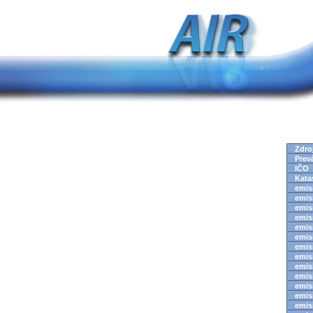
Zdro
Prev
IČO
Kata
emisi
emisi
emisi
emisi
emisi
emisi
emisi
emisi
emisi
emisi
emisi
emisi
emisi