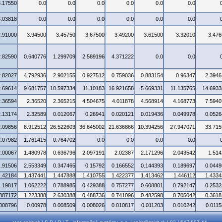
3.17550
0.0
0.0
0.0
0.0
0.0
0.0
3.03818
0.0
0.0
0.0
0.0
0.0
0.0
2.91000
3.94500
3.45750
3.67500
3.49200
3.61500
3.32010
3.476
2.82590
0.640776
1.299709
2.589196
4.371222
0.0
0.0
2.82027
4.792936
2.902155
0.927512
0.759036
0.883154
0.96347
2.3946
2.69614
9.681757
10.597334
11.10183
16.921658
5.669331
11.135765
14.6933
2.36594
2.36520
2.365215
4.504675
4.011878
4.568914
4.168773
7.5940
2.13174
2.32589
0.012067
0.26941
0.020121
0.019436
0.049978
0.0526
2.09856
8.912512
26.522603
36.645002
21.636866
10.394256
27.947071
33.715
2.07982
1.761415
0.764702
0.0
0.0
0.0
0.0
2.00067
1.480978
0.636796
2.097191
2.02387
2.171296
2.043542
1.514
1.91506
2.553349
0.347465
0.15792
0.166552
0.144393
0.189697
0.0449
1.42184
1.437441
1.447888
1.410755
1.422377
1.413462
1.446112
1.4334
1.19817
1.062222
0.788985
0.429388
0.757277
0.608801
0.792147
0.2532
.887172
1.223388
2.630388
0.488736
0.741096
0.482598
0.705042
0.3618
.008796
0.00978
0.008509
0.008026
0.010817
0.011203
0.010242
0.0115