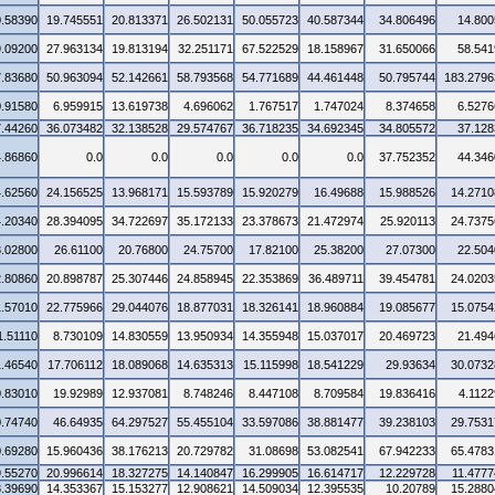
0.58390
19.745551
20.813371
26.502131
50.055723
40.587344
34.806496
14.800
9.09200
27.963134
19.813194
32.251171
67.522529
18.158967
31.650066
58.541
7.83680
50.963094
52.142661
58.793568
54.771689
44.461448
50.795744
183.2796
0.91580
6.959915
13.619738
4.696062
1.767517
1.747024
8.374658
6.5276
7.44260
36.073482
32.138528
29.574767
36.718235
34.692345
34.805572
37.128
4.86860
0.0
0.0
0.0
0.0
0.0
37.752352
44.346
4.62560
24.156525
13.968171
15.593789
15.920279
16.49688
15.988526
14.2710
4.20340
28.394095
34.722697
35.172133
23.378673
21.472974
25.920113
24.7375
3.02800
26.61100
20.76800
24.75700
17.82100
25.38200
27.07300
22.504
2.80860
20.898787
25.307446
24.858945
22.353869
36.489711
39.454781
24.0203
1.57010
22.775966
29.044076
18.877031
18.326141
18.960884
19.085677
15.0754
1.51110
8.730109
14.830559
13.950934
14.355948
15.037017
20.469723
21.494
1.46540
17.706112
18.089068
14.635313
15.115998
18.541229
29.93634
30.0732
0.83010
19.92989
12.937081
8.748246
8.447108
8.709584
19.836416
4.1122
0.74740
46.64935
64.297527
55.455104
33.597086
38.881477
39.238103
29.7531
0.69280
15.960436
38.176213
20.729782
31.08698
53.082541
67.942233
65.4783
9.55270
20.996614
18.327275
14.140847
16.299905
16.614717
12.229728
11.4777
8.39690
14.353367
15.153277
12.908621
14.509034
12.395535
10.20789
15.2880