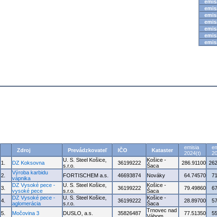
emisi
emisi
emisi
emisi
emisi
emisi
emisi
emisia
em
Zdroj
Prevádzkovateľ
IČO
Kataster
2024(t)
20
U. S. Steel Košice,
Košice -
1.
DZ Koksovna
36199222
286.91100
262
s.r.o.
Šaca
Výroba karbidu
2.
FORTISCHEM a.s.
46693874
Nováky
64.74570
7
vápnika
DZ Vysoké pece -
U. S. Steel Košice,
Košice -
3.
36199222
79.49860
6
vysoké pece
s.r.o.
Šaca
DZ Vysoké pece -
U. S. Steel Košice,
Košice -
4.
36199222
28.89700
5
aglomerácia
s.r.o.
Šaca
Trnovec nad
5.
Močovina 3
DUSLO, a.s.
35826487
77.51350
5
Váhom