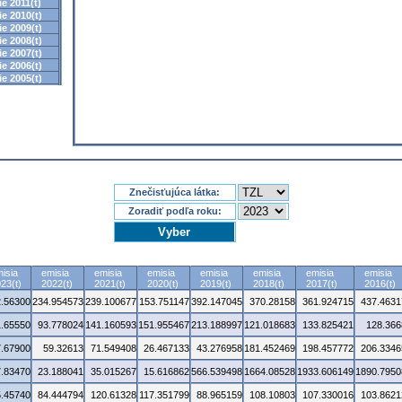
e 2011(t)
e 2010(t)
e 2009(t)
e 2008(t)
e 2007(t)
e 2006(t)
e 2005(t)
Znečisťujúca látka:
Zoradiť podľa roku:
isia
emisia
emisia
emisia
emisia
emisia
emisia
emisia
23(t)
2022(t)
2021(t)
2020(t)
2019(t)
2018(t)
2017(t)
2016(t)
.56300
234.954573
239.100677
153.751147
392.147045
370.28158
361.924715
437.4631
1.65550
93.778024
141.160593
151.955467
213.188997
121.018683
133.825421
128.366
7.67900
59.32613
71.549408
26.467133
43.276958
181.452469
198.457772
206.3346
7.83470
23.188041
35.015267
15.616862
566.539498
1664.08528
1933.606149
1890.7950
5.45740
84.444794
120.61328
117.351799
88.965159
108.10803
107.330016
103.8621