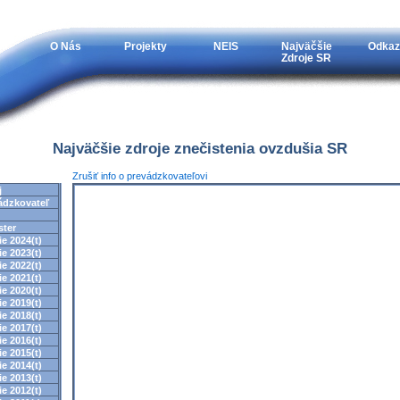
O Nás
Projekty
NEIS
Najväčšie
Odkaz
Zdroje SR
Najväčšie zdroje znečistenia ovzdušia SR
Zrušiť info o prevádzkovateľovi
j
ádzkovateľ
ster
e 2024(t)
e 2023(t)
e 2022(t)
e 2021(t)
e 2020(t)
e 2019(t)
e 2018(t)
e 2017(t)
e 2016(t)
e 2015(t)
e 2014(t)
e 2013(t)
e 2012(t)