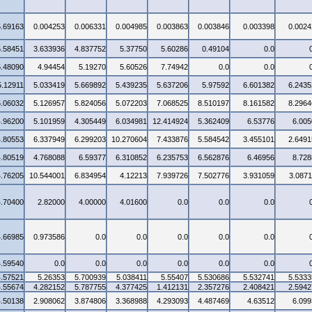
5.69163
0.004253
0.006331
0.004985
0.003863
0.003846
0.003398
0.0024
5.58451
3.633936
4.837752
5.37750
5.60286
0.49104
0.0
5.48090
4.94454
5.19270
5.60526
7.74942
0.0
0.0
5.12911
5.033419
5.669892
5.439235
5.637206
5.97592
6.601382
6.2435
5.06032
5.126957
5.824056
5.072203
7.068525
8.510197
8.161582
8.2964
4.96200
5.101959
4.305449
6.034981
12.414924
5.362409
6.53776
6.005
4.80553
6.337949
6.299203
10.270604
7.433876
5.584542
3.455101
2.6491
4.80519
4.768088
6.59377
6.310852
6.235753
6.562876
6.46956
8.728
4.76205
10.544001
6.834954
4.12213
7.939726
7.502776
3.931059
3.0871
4.70400
2.82000
4.00000
4.01600
0.0
0.0
0.0
4.66985
0.973586
0.0
0.0
0.0
0.0
0.0
4.59540
0.0
0.0
0.0
0.0
0.0
0.0
4.57521
5.26353
5.700939
5.038411
5.55407
5.530686
5.532741
5.5333
4.55674
4.282152
5.787755
4.377425
1.412131
2.357276
2.408421
2.5942
4.50138
2.908062
3.874806
3.368988
4.293093
4.487469
4.63512
6.099