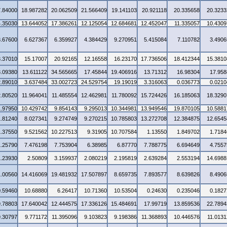
7.84000
18.987282
20.062509
21.566409
19.141103
20.921118
20.335658
20.3233
4.35030
13.644052
17.386261
12.125054
12.684681
12.452047
11.335057
10.4309
3.67600
6.627367
6.359927
4.384429
9.270951
5.415084
7.110782
3.4906
3.37010
15.17007
20.92165
12.16558
16.23170
17.736506
18.412344
15.3810
3.09380
13.611122
34.565665
17.45844
19.406916
13.71312
16.98304
17.958
2.89010
3.637484
33.002723
24.529754
19.19019
3.316063
0.036773
0.0210
2.80520
11.964041
11.485554
12.462981
11.780092
15.724426
16.185063
18.3290
1.97950
10.429742
9.854143
9.295013
10.344981
13.949546
19.870105
10.5881
1.81240
8.027341
9.274749
9.270215
10.785803
13.272708
12.384875
12.6545
1.37550
9.521562
10.227513
9.31905
10.707584
1.13550
1.849702
1.7184
1.25790
7.476198
7.753904
6.38985
6.87770
7.788775
6.694649
4.7557
1.23930
2.50809
3.159937
2.080219
2.195819
2.639284
2.553194
14.6988
1.00560
14.416069
19.481932
17.507897
8.659735
7.893577
8.639826
8.4906
0.59460
10.68880
6.26417
10.71360
10.53504
0.24630
0.235046
0.1827
9.78803
17.640042
12.444575
17.336126
15.484691
17.99719
13.859536
22.7894
9.30797
9.771172
11.395096
9.103823
9.198386
11.368893
10.446576
11.0131