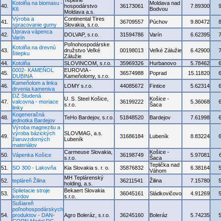
Tepelné
Kotolňa na biomasu -
Moldava nad
40.
hospodárstvo
36173061
7.89300
K6
Bodvou
Moldava a.s.
Výroba a
Continental Tires
41.
36709557
Púchov
9.80472
spracovanie gumy
Slovakia, s.r.o.
Úprava vápenca
42.
DOLVAP, s.r.o.
31594786
Varín
6.62395
Varín
Poľnohospodárske
Kotolňa na drevnú
43.
družstvo Veľké
00198013
Veľké Zálužie
6.42900
štiepku
Zálužie
44.
Kotolňa
SLOVINCOM, s.r.o.
35969326
Hurbanovo
5.78462
0002- KAMEŇOL
EUROVIA -
45.
36574988
Poprad
15.11820
DUBINA
Kameňolomy, s.r.o.
Kameňolom a linka
46.
LOMY s.r.o.
44085672
Fintice
5.62314
drvenia kameniva
DZ Studená
U. S. Steel Košice,
Košice -
47.
valcovna - moriace
36199222
5.36068
s.r.o.
Šaca
linky
Kogeneračná
48.
TeHo Bardejov, s.r.o.
51848520
Bardejov
7.61998
jednotka Bardejov
Výroba magnezitu a
výroba bázických
SLOVMAG, a.s.
49.
31686184
Lubeník
8.83224
žiaruvzdorných
Lubeník
materiálov
Carmeuse Slovakia,
Košice -
50.
Vápenka Košice
36198749
5.97081
s.r.o.
Šaca
Teplička nad
51.
SO 300 - Lakovňa
Kia Slovakia s. r. o.
35876832
6.38164
Váhom
MH Teplárenský
52.
tepláreň Žilina
36211541
Žilina
7.15780
holding, a.s.
Splietacie stroje
Bekaert Slovakia
53.
36045161
Sládkovičovo
4.91269
kordov
s.r.o.
Sušiareň
poľnohospodárskych
54.
produktov - DAN-
Agro Boleráz, s.r.o.
36245160
Boleráz
5.74235