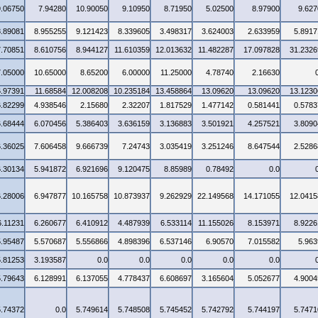
9.06750
7.94280
10.90050
9.10950
8.71950
5.02500
8.97900
9.627
8.89081
8.955255
9.121423
8.339605
3.498317
3.624003
2.633959
5.8917
7.70851
8.610756
8.944127
11.610359
12.013632
11.482287
17.097828
31.2326
7.05000
10.65000
8.65200
6.00000
11.25000
4.78740
2.16630
6.97391
11.68584
12.008208
10.235184
13.458864
13.09620
13.09620
13.1230
6.82299
4.938546
2.15680
2.32207
1.817529
1.477142
0.581441
0.5783
6.68444
6.070456
5.386403
3.636159
3.136883
3.501921
4.257521
3.8090
6.36025
7.606458
9.666739
7.24743
3.035419
3.251246
8.647544
2.5286
6.30134
5.941872
6.921696
9.120475
8.85989
0.78492
0.0
6.28006
6.947877
10.165758
10.873937
9.262929
22.149568
14.171055
12.0415
6.11231
6.260677
6.410912
4.487939
6.533114
11.155026
8.153971
8.9226
5.95487
5.570687
5.556866
4.898396
6.537146
6.90570
7.015582
5.963
5.81253
3.193587
0.0
0.0
0.0
0.0
0.0
5.79643
6.128991
6.137055
4.778437
6.608697
3.165604
5.052677
4.9004
5.74372
0.0
5.749614
5.748508
5.745452
5.742792
5.744197
5.7471