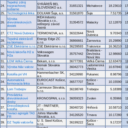
Tepelný zdroj
SYRÁREŇ BEL
24.
rozprachovej
31651321
Michalovce
18.23610
1
SLOVENSKO a.s.
sušiarne
25.
Technologická linka
DOLKAM Šuja, a.s.
31561870
Šuja
7.51735
1
IKEA Industry
Výroba
Slovakia s.r.o.,
26.
drevotrieskových
31354572
Malacky
12.12870
1
odštepný závod
dosiek
Jasná
Nová
27.
CTZ Nová Dubnica
TERMONOVA, a.s.
36322644
9.70343
1
Dubnica
Tepelná elektráreň
Energy Edge ZC
28.
36866661
Žarnovica
15.29890
1
na biomasu
s.r.o.
29.
ZSE Elektrárne s.r.o.
ZSE Elektrárne s.r.o.
36239593
Trakovice
16.36210
1
Bratislava -
Nová lakovňa H2 a
Volkswagen
30.
35757442
Devínska
12.98660
1
H2a
Slovakia
Nová Ves
31.
LOM Veľká Čierna
Bekam, s.r.o.
36777391
Veľká Čierna
12.63470
1
Nemak Slovakia
Ladomerská
32.
Výroba hláv valcov
36042773
10.87840
1
s.r.o.
Vieska
Hammerbacher SK,
33.
Kotolňa pri VH
34119990
Pukanec
8.98796
1
a.s.
Automatická
EUROCAST Košice,
Košice -
34.
36577707
10.15590
1
formovacia linka
s.r.o.
Šaca
Carmeuse Slovakia,
35.
Lom Trebejov
36198749
Trebejov
5.18389
1
s.r.o.
Prevádzka
36.
drevotrieskové
KRONOSPAN, s.r.o.
36059323
Zvolen
6.35966
1
dosky
Drevoštiepková
JT - PARTNER,
37.
36040720
Hriňová
10.58710
1
kotolňa
s.r.o.
Taviaci agregát TA3
Johns Manville
38.
34126520
Trnava
10.17280
FR
Slovakia, a.s.
U. S. Steel Košice,
Košice -
39.
DZ Teplá valcovňa
36199222
9.17237
s.r.o.
Šaca