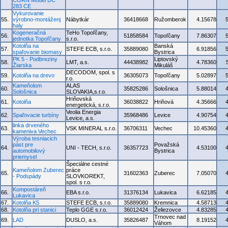
CORN Model DC
283 CE
Vykurovanie
55.
výrobno-montáženj
Nábytkár
36418668
Ružomberok
4.15678
haly
Kogeneračná
TeHo Topoľčany,
56.
51858584
Topoľčany
7.86307
jednotka Topoľčany
s.r.o.
Kotolňa na
Banská
57.
STEFE ECB, s.r.o.
35889080
6.91856
spaľovanie biomasy
Bystrica
PK 5 - Podbreziny
Liptovský
58.
LMT, a.s.
44438982
4.78360
Žiarska
Mikuláš
DECODOM, spol. s
59.
Kotolňa na drevo
36305073
Topoľčany
5.02897
r.o.
Kameňolom
ALAS
60.
35825286
Sološnica
5.88014
Sološnica
SLOVAKIA,s.r.o.
Hriňovská
61.
Kotolňa
36038822
Hriňová
4.35666
energetická, s.r.o.
Veolia Energia
62.
Spaľovacie turbíny
35968486
Levice
4.90754
Levice, a.s.
linka drveného
63.
VSK MINERAL s.r.o.
36706311
Vechec
10.45360
kameniva Vechec
Výroba tesniacich
pást pre
Považská
64.
UNI - TECH, s.r.o.
36357723
4.53100
automobilový
Bystrica
priemysel
Špeciálne cestné
Kameňolom Zuberec
práce
65.
31602363
Zuberec
7.05070
- Podspády
SLOVKOREKT,
spol. s r.o.
Kompostáreň
66.
EBA s.r.o.
31376134
Lukavica
6.62185
Lukavica
67.
Kotolňa K5
STEFE ECB, s.r.o.
35889080
Kremnica
4.58713
68.
Kotolňa pri stanici
Teplo GGE s.r.o.
36012424
Želiezovce
4.83285
Trnovec nad
69.
LAD
DUSLO, a.s.
35826487
8.19152
Váhom