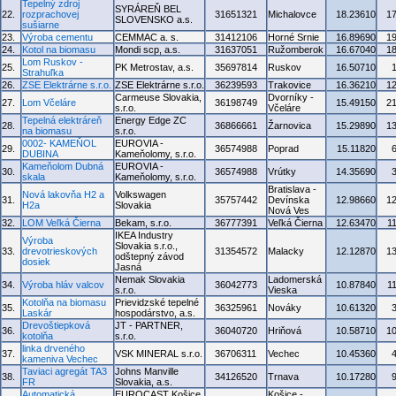
Tepelný zdroj
SYRÁREŇ BEL
22.
rozprachovej
31651321
Michalovce
18.23610
1
SLOVENSKO a.s.
sušiarne
23.
Výroba cementu
CEMMAC a. s.
31412106
Horné Srnie
16.89690
1
24.
Kotol na biomasu
Mondi scp, a.s.
31637051
Ružomberok
16.67040
1
Lom Ruskov -
25.
PK Metrostav, a.s.
35697814
Ruskov
16.50710
Strahuľka
26.
ZSE Elektrárne s.r.o.
ZSE Elektrárne s.r.o.
36239593
Trakovice
16.36210
1
Carmeuse Slovakia,
Dvorníky -
27.
Lom Včeláre
36198749
15.49150
2
s.r.o.
Včeláre
Tepelná elektráreň
Energy Edge ZC
28.
36866661
Žarnovica
15.29890
1
na biomasu
s.r.o.
0002- KAMEŇOL
EUROVIA -
29.
36574988
Poprad
15.11820
DUBINA
Kameňolomy, s.r.o.
Kameňolom Dubná
EUROVIA -
30.
36574988
Vrútky
14.35690
skala
Kameňolomy, s.r.o.
Bratislava -
Nová lakovňa H2 a
Volkswagen
31.
35757442
Devínska
12.98660
1
H2a
Slovakia
Nová Ves
32.
LOM Veľká Čierna
Bekam, s.r.o.
36777391
Veľká Čierna
12.63470
1
IKEA Industry
Výroba
Slovakia s.r.o.,
33.
drevotrieskových
31354572
Malacky
12.12870
1
odštepný závod
dosiek
Jasná
Nemak Slovakia
Ladomerská
34.
Výroba hláv valcov
36042773
10.87840
1
s.r.o.
Vieska
Kotolňa na biomasu
Prievidzské tepelné
35.
36325961
Nováky
10.61320
Laskár
hospodárstvo, a.s.
Drevoštiepková
JT - PARTNER,
36.
36040720
Hriňová
10.58710
1
kotolňa
s.r.o.
linka drveného
37.
VSK MINERAL s.r.o.
36706311
Vechec
10.45360
kameniva Vechec
Taviaci agregát TA3
Johns Manville
38.
34126520
Trnava
10.17280
FR
Slovakia, a.s.
Automatická
EUROCAST Košice,
Košice -