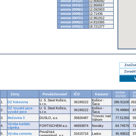
emisie 2011(t)
12.806092
emisie 2010(t)
12.866667
emisie 2009(t)
12.092903
emisie 2008(t)
12.71436
emisie 2007(t)
12.961912
emisie 2006(t)
14.810365
emisie 2005(t)
18.721377
Znečisť
Zoradiť
emisia
em
Zdroj
Prevádzkovateľ
IČO
Kataster
2024(t)
20
U. S. Steel Košice,
Košice -
1.
DZ Koksovna
36199222
286.91100
262
s.r.o.
Šaca
DZ Vysoké pece -
U. S. Steel Košice,
Košice -
2.
36199222
79.49860
6
vysoké pece
s.r.o.
Šaca
Trnovec nad
3.
Močovina 3
DUSLO, a.s.
35826487
77.51350
5
Váhom
Výroba karbidu
4.
FORTISCHEM a.s.
46693874
Nováky
64.74570
7
vápnika
Považská
5.
Výroba cementu
31615716
Ladce
45.40810
3
cementáreň, a.s.