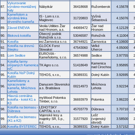
Vykurovanie
87.
výrobno-montáženj
Nábytkár
36418668
Ružomberok
4.15678
haly
Kameňolom a
IS - Lom s.r.o.
Vyšná
88.
výrobná linka
31720803
4.15076
Maglovec
Šebastová
drveného kameňa
Veolia Utilities Žiar
Žiar nad
89.
Závod ENEVIA
44069472
4.12129
nad Hronom, a.s.
Hronom
Obecný podnik
90.
Bloková kotolňa
53046587
Rohožník
4.11004
Rohožník s.r.o.
91.
Kotolňa
esi Žarnovica s.r.o.
36744921
Žarnovica
4.10600
Kotolňa na drevnú
GLOCK Forst
Veľké
92.
47543060
4.05000
štiepku
Slowakei
Uherce
EUROVIA -
93.
Lom Sedlice
36574988
Sedlice
3.97755
Kameňolomy, s.r.o.
Kotolňa farmy
Kamenica
94.
ošípaných Kamenica
TK Agro s.r.o.
51418649
3.95895
nad Cirochou
n/C
Kotolňa NsP Dolný
95.
TEHOS, s.r.o.,
36389331
Dolný Kubín
3.92695
Kubín
Kameňolomy a
spracovanie
Danucem Slovensko
Mníchova
96.
00214973
3.92234
kameňa, Mníchova
a.s. Bratislava
Lehota
Lehota
Hlavná centrálna
myWood Polomka
97.
kotolňa - kotol K1 a
36693979
Polomka
3.86220
Timber, s.r.o.
K3
Kotolňa na biomasu -
LEHOTSKY
98.
45703779
Dúbrava
3.70710
Dúbrava
CAPITAL s.r.o.
Vojenské lesy a
Lešť
Kotolňa na biomasu
99.
majetky SR, š.p.,
31577920
(vojenský
3.58500
(K1 a K2)
o.z.
obvod)
100.
Kotolňa BYSTEREC
TEHOS, s.r.o.,
36389331
Dolný Kubín
3.57152