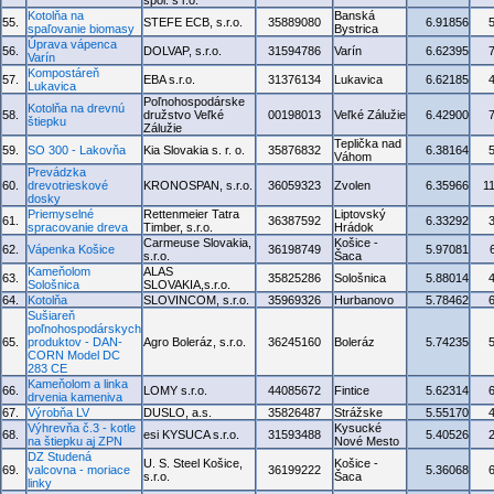
spol. s r.o.
Kotolňa na
Banská
55.
STEFE ECB, s.r.o.
35889080
6.91856
spaľovanie biomasy
Bystrica
Úprava vápenca
56.
DOLVAP, s.r.o.
31594786
Varín
6.62395
Varín
Kompostáreň
57.
EBA s.r.o.
31376134
Lukavica
6.62185
Lukavica
Poľnohospodárske
Kotolňa na drevnú
58.
družstvo Veľké
00198013
Veľké Zálužie
6.42900
štiepku
Zálužie
Teplička nad
59.
SO 300 - Lakovňa
Kia Slovakia s. r. o.
35876832
6.38164
Váhom
Prevádzka
60.
drevotrieskové
KRONOSPAN, s.r.o.
36059323
Zvolen
6.35966
1
dosky
Priemyselné
Rettenmeier Tatra
Liptovský
61.
36387592
6.33292
spracovanie dreva
Timber, s.r.o.
Hrádok
Carmeuse Slovakia,
Košice -
62.
Vápenka Košice
36198749
5.97081
s.r.o.
Šaca
Kameňolom
ALAS
63.
35825286
Sološnica
5.88014
Sološnica
SLOVAKIA,s.r.o.
64.
Kotolňa
SLOVINCOM, s.r.o.
35969326
Hurbanovo
5.78462
Sušiareň
poľnohospodárskych
65.
produktov - DAN-
Agro Boleráz, s.r.o.
36245160
Boleráz
5.74235
CORN Model DC
283 CE
Kameňolom a linka
66.
LOMY s.r.o.
44085672
Fintice
5.62314
drvenia kameniva
67.
Výrobňa LV
DUSLO, a.s.
35826487
Strážske
5.55170
Výhrevňa č.3 - kotle
Kysucké
68.
esi KYSUCA s.r.o.
31593488
5.40526
na štiepku aj ZPN
Nové Mesto
DZ Studená
U. S. Steel Košice,
Košice -
69.
valcovna - moriace
36199222
5.36068
s.r.o.
Šaca
linky