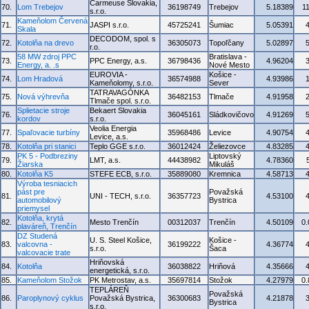
Carmeuse Slovakia,
70.
Lom Trebejov
36198749
Trebejov
5.18389
1
s.r.o.
Kameňolom Červená
71.
JASPI s.r.o.
45725241
Šumiac
5.05391
Skala
DECODOM, spol. s
72.
Kotolňa na drevo
36305073
Topoľčany
5.02897
r.o.
58 MW zdroj PPC
Bratislava -
73.
PPC Energy, a.s.
36798436
4.96204
Energy, a. .s
Nové Mesto
EUROVIA -
Košice -
74.
Lom Hradová
36574988
4.93986
Kameňolomy, s.r.o.
Sever
TATRAVAGÓNKA
75.
Nová výhrevňa
36482153
Tlmače
4.91958
Tlmače spol. s.r.o.
Splietacie stroje
Bekaert Slovakia
76.
36045161
Sládkovičovo
4.91269
kordov
s.r.o.
Veolia Energia
77.
Spaľovacie turbíny
35968486
Levice
4.90754
Levice, a.s.
78.
Kotolňa pri stanici
Teplo GGE s.r.o.
36012424
Želiezovce
4.83285
PK 5 - Podbreziny
Liptovský
79.
LMT, a.s.
44438982
4.78360
Žiarska
Mikuláš
80.
Kotolňa K5
STEFE ECB, s.r.o.
35889080
Kremnica
4.58713
Výroba tesniacich
pást pre
Považská
81.
UNI - TECH, s.r.o.
36357723
4.53100
automobilový
Bystrica
priemysel
Kotolňa, krytá
82.
Mesto Trenčín
00312037
Trenčín
4.50109
0
plaváreň, Trenčín
DZ Studená
U. S. Steel Košice,
Košice -
83.
valcovna -
36199222
4.36774
s.r.o.
Šaca
valcovacie trate
Hriňovská
84.
Kotolňa
36038822
Hriňová
4.35666
energetická, s.r.o.
85.
Kameňolom Stožok
PK Metrostav, a.s.
35697814
Stožok
4.27979
0
TEPLÁREŇ
Považská
86.
Paroplynový cyklus
Považská Bystrica,
36300683
4.21878
Bystrica
s.r.o.