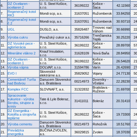
DZ Oceliaren -
U. S. Steel Košice,
Košice -
6.
36199222
42.11560
2
oceliaren 2
s.r.o.
Šaca
Regeneračný kotol
7.
Mondi scp, a.s.
31637051
Ružomberok
33.84250
2
RK3
Regeneračný kotol
8.
Mondi scp, a.s.
31637051
Ružomberok
30.93710
2
č.2
Trnovec nad
9.
UGL
DUSLO, a.s.
35826487
30.66990
2
Váhom
Trenčianska
10.
Výroba cukru
Považský cukor a.s.
35716266
30.25220
2
Teplá
DZ Vysoké pece -
U. S. Steel Košice,
Košice -
11.
36199222
28.89700
5
aglomerácia
s.r.o.
Šaca
Knauf Insulation,
12.
Minerálne vlákno 2
31628109
Nová Baňa
28.84950
3
s.r.o.
DZ Oceliaren -
U. S. Steel Košice,
Košice -
13.
36199222
26.54620
2
oceliaren 1
s.r.o.
Šaca
14.
Výroba vápna
DOLVAP, s.r.o.
31594786
Varín
26.42690
2
Slovenské
15.
EVO I
35829052
Vojany
24.77130
5
elektrárne a.s.
Cementáreň Turňa
Danucem Slovensko
Dvorníky -
16.
00214973
22.28230
3
nad Bodvou
a.s. Bratislava
Včeláre
Bratislava -
17.
Komplex FCC
SLOVNAFT, a.s.
31322832
21.69700
2
Ružinov
Spracovanie
kukurice - výroba
Tate & Lyle Boleraz,
18.
31411011
Boleráz
20.31410
škrobu, sirupov a
s.r.o.
krmív
DZ Energetika -
U. S. Steel Košice,
Košice -
19.
Kotolňa a strojovňa
36199222
19.73300
2
s.r.o.
Šaca
teplárne
Danucem Slovensko
20.
Výroba cementu
00214973
Rohožník
18.51760
2
a.s. Bratislava
Prevádzka
BUČINA ZVOLEN,
21.
36029815
Zvolen
18.37030
2
energetika
a.s.