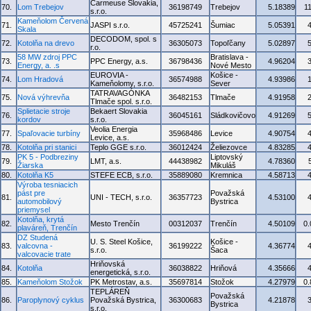
Carmeuse Slovakia,
70.
Lom Trebejov
36198749
Trebejov
5.18389
1
s.r.o.
Kameňolom Červená
71.
JASPI s.r.o.
45725241
Šumiac
5.05391
Skala
DECODOM, spol. s
72.
Kotolňa na drevo
36305073
Topoľčany
5.02897
r.o.
58 MW zdroj PPC
Bratislava -
73.
PPC Energy, a.s.
36798436
4.96204
Energy, a. .s
Nové Mesto
EUROVIA -
Košice -
74.
Lom Hradová
36574988
4.93986
Kameňolomy, s.r.o.
Sever
TATRAVAGÓNKA
75.
Nová výhrevňa
36482153
Tlmače
4.91958
Tlmače spol. s.r.o.
Splietacie stroje
Bekaert Slovakia
76.
36045161
Sládkovičovo
4.91269
kordov
s.r.o.
Veolia Energia
77.
Spaľovacie turbíny
35968486
Levice
4.90754
Levice, a.s.
78.
Kotolňa pri stanici
Teplo GGE s.r.o.
36012424
Želiezovce
4.83285
PK 5 - Podbreziny
Liptovský
79.
LMT, a.s.
44438982
4.78360
Žiarska
Mikuláš
80.
Kotolňa K5
STEFE ECB, s.r.o.
35889080
Kremnica
4.58713
Výroba tesniacich
pást pre
Považská
81.
UNI - TECH, s.r.o.
36357723
4.53100
automobilový
Bystrica
priemysel
Kotolňa, krytá
82.
Mesto Trenčín
00312037
Trenčín
4.50109
0
plaváreň, Trenčín
DZ Studená
U. S. Steel Košice,
Košice -
83.
valcovna -
36199222
4.36774
s.r.o.
Šaca
valcovacie trate
Hriňovská
84.
Kotolňa
36038822
Hriňová
4.35666
energetická, s.r.o.
85.
Kameňolom Stožok
PK Metrostav, a.s.
35697814
Stožok
4.27979
0
TEPLÁREŇ
Považská
86.
Paroplynový cyklus
Považská Bystrica,
36300683
4.21878
Bystrica
s.r.o.