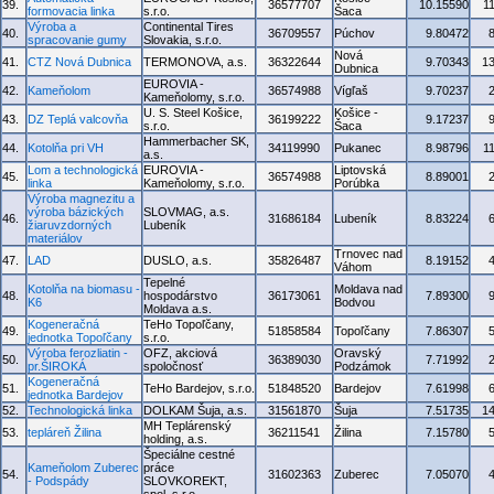
39.
36577707
10.15590
1
formovacia linka
s.r.o.
Šaca
Výroba a
Continental Tires
40.
36709557
Púchov
9.80472
spracovanie gumy
Slovakia, s.r.o.
Nová
41.
CTZ Nová Dubnica
TERMONOVA, a.s.
36322644
9.70343
1
Dubnica
EUROVIA -
42.
Kameňolom
36574988
Vígľaš
9.70237
Kameňolomy, s.r.o.
U. S. Steel Košice,
Košice -
43.
DZ Teplá valcovňa
36199222
9.17237
s.r.o.
Šaca
Hammerbacher SK,
44.
Kotolňa pri VH
34119990
Pukanec
8.98796
1
a.s.
Lom a technologická
EUROVIA -
Liptovská
45.
36574988
8.89001
linka
Kameňolomy, s.r.o.
Porúbka
Výroba magnezitu a
výroba bázických
SLOVMAG, a.s.
46.
31686184
Lubeník
8.83224
žiaruvzdorných
Lubeník
materiálov
Trnovec nad
47.
LAD
DUSLO, a.s.
35826487
8.19152
Váhom
Tepelné
Kotolňa na biomasu -
Moldava nad
48.
hospodárstvo
36173061
7.89300
K6
Bodvou
Moldava a.s.
Kogeneračná
TeHo Topoľčany,
49.
51858584
Topoľčany
7.86307
jednotka Topoľčany
s.r.o.
Výroba ferozliatin -
OFZ, akciová
Oravský
50.
36389030
7.71992
pr.ŠIROKÁ
spoločnosť
Podzámok
Kogeneračná
51.
TeHo Bardejov, s.r.o.
51848520
Bardejov
7.61998
jednotka Bardejov
52.
Technologická linka
DOLKAM Šuja, a.s.
31561870
Šuja
7.51735
1
MH Teplárenský
53.
tepláreň Žilina
36211541
Žilina
7.15780
holding, a.s.
Špeciálne cestné
Kameňolom Zuberec
práce
54.
31602363
Zuberec
7.05070
- Podspády
SLOVKOREKT,