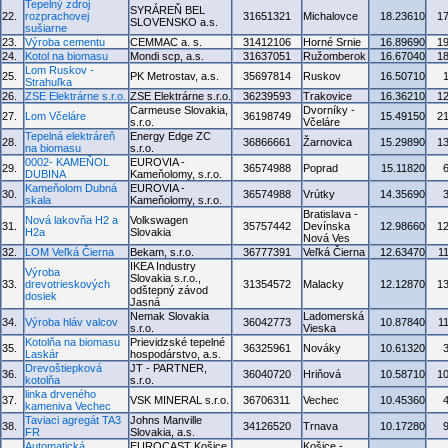
Tepelný zdroj
SYRÁREŇ BEL
22.
rozprachovej
31651321
Michalovce
18.23610
1
SLOVENSKO a.s.
sušiarne
23.
Výroba cementu
CEMMAC a. s.
31412106
Horné Srnie
16.89690
1
24.
Kotol na biomasu
Mondi scp, a.s.
31637051
Ružomberok
16.67040
1
Lom Ruskov -
25.
PK Metrostav, a.s.
35697814
Ruskov
16.50710
Strahuľka
26.
ZSE Elektrárne s.r.o.
ZSE Elektrárne s.r.o.
36239593
Trakovice
16.36210
1
Carmeuse Slovakia,
Dvorníky -
27.
Lom Včeláre
36198749
15.49150
2
s.r.o.
Včeláre
Tepelná elektráreň
Energy Edge ZC
28.
36866661
Žarnovica
15.29890
1
na biomasu
s.r.o.
0002- KAMEŇOL
EUROVIA -
29.
36574988
Poprad
15.11820
DUBINA
Kameňolomy, s.r.o.
Kameňolom Dubná
EUROVIA -
30.
36574988
Vrútky
14.35690
skala
Kameňolomy, s.r.o.
Bratislava -
Nová lakovňa H2 a
Volkswagen
31.
35757442
Devínska
12.98660
1
H2a
Slovakia
Nová Ves
32.
LOM Veľká Čierna
Bekam, s.r.o.
36777391
Veľká Čierna
12.63470
1
IKEA Industry
Výroba
Slovakia s.r.o.,
33.
drevotrieskových
31354572
Malacky
12.12870
1
odštepný závod
dosiek
Jasná
Nemak Slovakia
Ladomerská
34.
Výroba hláv valcov
36042773
10.87840
1
s.r.o.
Vieska
Kotolňa na biomasu
Prievidzské tepelné
35.
36325961
Nováky
10.61320
Laskár
hospodárstvo, a.s.
Drevoštiepková
JT - PARTNER,
36.
36040720
Hriňová
10.58710
1
kotolňa
s.r.o.
linka drveného
37.
VSK MINERAL s.r.o.
36706311
Vechec
10.45360
kameniva Vechec
Taviaci agregát TA3
Johns Manville
38.
34126520
Trnava
10.17280
FR
Slovakia, a.s.
Automatická
EUROCAST Košice,
Košice -