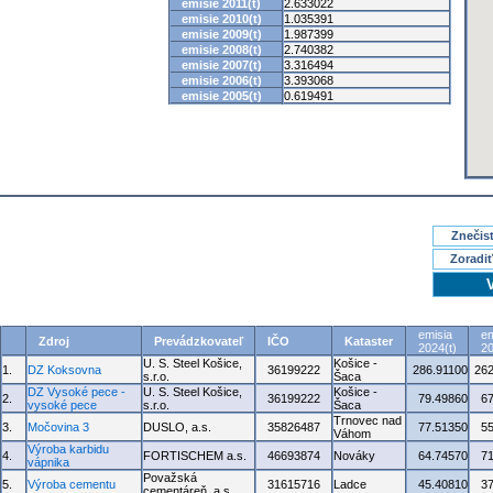
emisie 2011(t)
2.633022
emisie 2010(t)
1.035391
emisie 2009(t)
1.987399
emisie 2008(t)
2.740382
emisie 2007(t)
3.316494
emisie 2006(t)
3.393068
emisie 2005(t)
0.619491
Znečisť
Zoradiť
emisia
em
Zdroj
Prevádzkovateľ
IČO
Kataster
2024(t)
20
U. S. Steel Košice,
Košice -
1.
DZ Koksovna
36199222
286.91100
262
s.r.o.
Šaca
DZ Vysoké pece -
U. S. Steel Košice,
Košice -
2.
36199222
79.49860
6
vysoké pece
s.r.o.
Šaca
Trnovec nad
3.
Močovina 3
DUSLO, a.s.
35826487
77.51350
5
Váhom
Výroba karbidu
4.
FORTISCHEM a.s.
46693874
Nováky
64.74570
7
vápnika
Považská
5.
Výroba cementu
31615716
Ladce
45.40810
3
cementáreň, a.s.