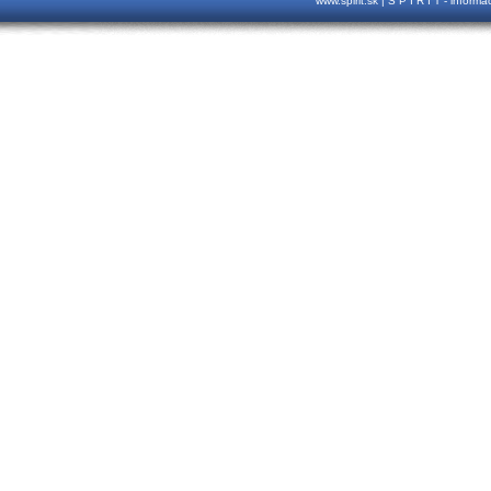
www.spirit.sk | S P I R I T - inform