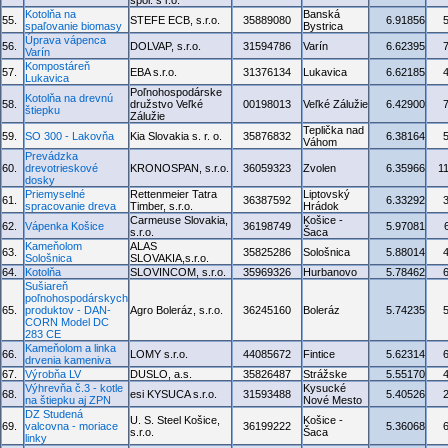
spol. s r.o.
Kotolňa na
Banská
55.
STEFE ECB, s.r.o.
35889080
6.91856
spaľovanie biomasy
Bystrica
Úprava vápenca
56.
DOLVAP, s.r.o.
31594786
Varín
6.62395
Varín
Kompostáreň
57.
EBA s.r.o.
31376134
Lukavica
6.62185
Lukavica
Poľnohospodárske
Kotolňa na drevnú
58.
družstvo Veľké
00198013
Veľké Zálužie
6.42900
štiepku
Zálužie
Teplička nad
59.
SO 300 - Lakovňa
Kia Slovakia s. r. o.
35876832
6.38164
Váhom
Prevádzka
60.
drevotrieskové
KRONOSPAN, s.r.o.
36059323
Zvolen
6.35966
1
dosky
Priemyselné
Rettenmeier Tatra
Liptovský
61.
36387592
6.33292
spracovanie dreva
Timber, s.r.o.
Hrádok
Carmeuse Slovakia,
Košice -
62.
Vápenka Košice
36198749
5.97081
s.r.o.
Šaca
Kameňolom
ALAS
63.
35825286
Sološnica
5.88014
Sološnica
SLOVAKIA,s.r.o.
64.
Kotolňa
SLOVINCOM, s.r.o.
35969326
Hurbanovo
5.78462
Sušiareň
poľnohospodárskych
65.
produktov - DAN-
Agro Boleráz, s.r.o.
36245160
Boleráz
5.74235
CORN Model DC
283 CE
Kameňolom a linka
66.
LOMY s.r.o.
44085672
Fintice
5.62314
drvenia kameniva
67.
Výrobňa LV
DUSLO, a.s.
35826487
Strážske
5.55170
Výhrevňa č.3 - kotle
Kysucké
68.
esi KYSUCA s.r.o.
31593488
5.40526
na štiepku aj ZPN
Nové Mesto
DZ Studená
U. S. Steel Košice,
Košice -
69.
valcovna - moriace
36199222
5.36068
s.r.o.
Šaca
linky