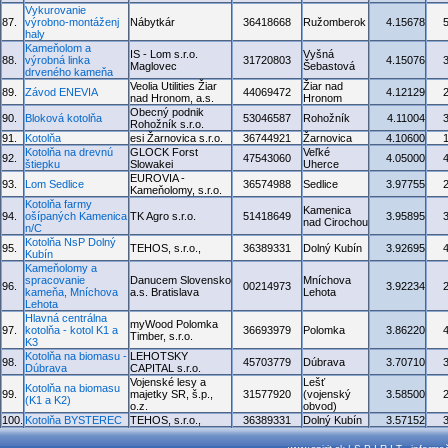
Vykurovanie
87.
výrobno-montáženj
Nábytkár
36418668
Ružomberok
4.15678
haly
Kameňolom a
IS - Lom s.r.o.
Vyšná
88.
výrobná linka
31720803
4.15076
Maglovec
Šebastová
drveného kameňa
Veolia Utilities Žiar
Žiar nad
89.
Závod ENEVIA
44069472
4.12129
nad Hronom, a.s.
Hronom
Obecný podnik
90.
Bloková kotolňa
53046587
Rohožník
4.11004
Rohožník s.r.o.
91.
Kotolňa
esi Žarnovica s.r.o.
36744921
Žarnovica
4.10600
Kotolňa na drevnú
GLOCK Forst
Veľké
92.
47543060
4.05000
štiepku
Slowakei
Uherce
EUROVIA -
93.
Lom Sedlice
36574988
Sedlice
3.97755
Kameňolomy, s.r.o.
Kotolňa farmy
Kamenica
94.
ošípaných Kamenica
TK Agro s.r.o.
51418649
3.95895
nad Cirochou
n/C
Kotolňa NsP Dolný
95.
TEHOS, s.r.o.,
36389331
Dolný Kubín
3.92695
Kubín
Kameňolomy a
spracovanie
Danucem Slovensko
Mníchova
96.
00214973
3.92234
kameňa, Mníchova
a.s. Bratislava
Lehota
Lehota
Hlavná centrálna
myWood Polomka
97.
kotolňa - kotol K1 a
36693979
Polomka
3.86220
Timber, s.r.o.
K3
Kotolňa na biomasu -
LEHOTSKY
98.
45703779
Dúbrava
3.70710
Dúbrava
CAPITAL s.r.o.
Vojenské lesy a
Lešť
Kotolňa na biomasu
99.
majetky SR, š.p.,
31577920
(vojenský
3.58500
(K1 a K2)
o.z.
obvod)
100.
Kotolňa BYSTEREC
TEHOS, s.r.o.,
36389331
Dolný Kubín
3.57152