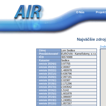
O Nás
Projekt
Najväčšie zdro
Zruši
Zdroj
Lom Sedlice
Prevádzkovateľ
EUROVIA - Kameňolomy, s.r.o.
IČO
36574988
Kataster
Sedlice
emisie 2024(t)
3.97755
emisie 2023(t)
2.00067
emisie 2022(t)
1.480978
emisie 2021(t)
0.636796
emisie 2020(t)
2.097191
emisie 2019(t)
2.02387
emisie 2018(t)
2.171296
emisie 2017(t)
2.043542
emisie 2016(t)
1.5142
emisie 2015(t)
1.601878
emisie 2014(t)
1.086697
emisie 2013(t)
1.240851
emisie 2012(t)
1.857267