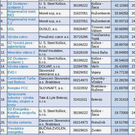
DZ Oceliaren -
U. S. Steel Košice,
Košice -
6.
36199222
42.11560
2
oceliaren 2
s.r.o.
Šaca
Regeneračný kotol
7.
Mondi scp, a.s.
31637051
Ružomberok
33.84250
2
RK3
Regeneračný kotol
8.
Mondi scp, a.s.
31637051
Ružomberok
30.93710
2
č.2
Trnovec nad
9.
UGL
DUSLO, a.s.
35826487
30.66990
2
Váhom
Trenčianska
10.
Výroba cukru
Považský cukor a.s.
35716266
30.25220
2
Teplá
DZ Vysoké pece -
U. S. Steel Košice,
Košice -
11.
36199222
28.89700
5
aglomerácia
s.r.o.
Šaca
Knauf Insulation,
12.
Minerálne vlákno 2
31628109
Nová Baňa
28.84950
3
s.r.o.
DZ Oceliaren -
U. S. Steel Košice,
Košice -
13.
36199222
26.54620
2
oceliaren 1
s.r.o.
Šaca
14.
Výroba vápna
DOLVAP, s.r.o.
31594786
Varín
26.42690
2
Slovenské
15.
EVO I
35829052
Vojany
24.77130
5
elektrárne a.s.
Cementáreň Turňa
Danucem Slovensko
Dvorníky -
16.
00214973
22.28230
3
nad Bodvou
a.s. Bratislava
Včeláre
Bratislava -
17.
Komplex FCC
SLOVNAFT, a.s.
31322832
21.69700
2
Ružinov
Spracovanie
kukurice - výroba
Tate & Lyle Boleraz,
18.
31411011
Boleráz
20.31410
škrobu, sirupov a
s.r.o.
krmív
DZ Energetika -
U. S. Steel Košice,
Košice -
19.
Kotolňa a strojovňa
36199222
19.73300
2
s.r.o.
Šaca
teplárne
Danucem Slovensko
20.
Výroba cementu
00214973
Rohožník
18.51760
2
a.s. Bratislava
Prevádzka
BUČINA ZVOLEN,
21.
36029815
Zvolen
18.37030
2
energetika
a.s.