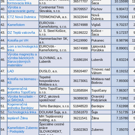
39.
36577707
10.15590
1
formovacia linka
s.r.o.
Šaca
Výroba a
Continental Tires
40.
36709557
Púchov
9.80472
spracovanie gumy
Slovakia, s.r.o.
Nová
41.
CTZ Nová Dubnica
TERMONOVA, a.s.
36322644
9.70343
1
Dubnica
EUROVIA -
42.
Kameňolom
36574988
Vígľaš
9.70237
Kameňolomy, s.r.o.
U. S. Steel Košice,
Košice -
43.
DZ Teplá valcovňa
36199222
9.17237
s.r.o.
Šaca
Hammerbacher SK,
44.
Kotolňa pri VH
34119990
Pukanec
8.98796
1
a.s.
Lom a technologická
EUROVIA -
Liptovská
45.
36574988
8.89001
linka
Kameňolomy, s.r.o.
Porúbka
Výroba magnezitu a
výroba bázických
SLOVMAG, a.s.
46.
31686184
Lubeník
8.83224
žiaruvzdorných
Lubeník
materiálov
Trnovec nad
47.
LAD
DUSLO, a.s.
35826487
8.19152
Váhom
Tepelné
Kotolňa na biomasu -
Moldava nad
48.
hospodárstvo
36173061
7.89300
K6
Bodvou
Moldava a.s.
Kogeneračná
TeHo Topoľčany,
49.
51858584
Topoľčany
7.86307
jednotka Topoľčany
s.r.o.
Výroba ferozliatin -
OFZ, akciová
Oravský
50.
36389030
7.71992
pr.ŠIROKÁ
spoločnosť
Podzámok
Kogeneračná
51.
TeHo Bardejov, s.r.o.
51848520
Bardejov
7.61998
jednotka Bardejov
52.
Technologická linka
DOLKAM Šuja, a.s.
31561870
Šuja
7.51735
1
MH Teplárenský
53.
tepláreň Žilina
36211541
Žilina
7.15780
holding, a.s.
Špeciálne cestné
Kameňolom Zuberec
práce
54.
31602363
Zuberec
7.05070
- Podspády
SLOVKOREKT,