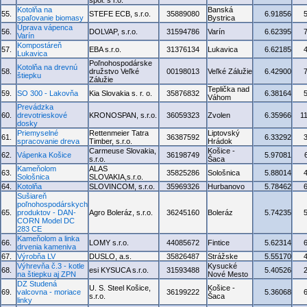
spol. s r.o.
Kotolňa na
Banská
55.
STEFE ECB, s.r.o.
35889080
6.91856
spaľovanie biomasy
Bystrica
Úprava vápenca
56.
DOLVAP, s.r.o.
31594786
Varín
6.62395
Varín
Kompostáreň
57.
EBA s.r.o.
31376134
Lukavica
6.62185
Lukavica
Poľnohospodárske
Kotolňa na drevnú
58.
družstvo Veľké
00198013
Veľké Zálužie
6.42900
štiepku
Zálužie
Teplička nad
59.
SO 300 - Lakovňa
Kia Slovakia s. r. o.
35876832
6.38164
Váhom
Prevádzka
60.
drevotrieskové
KRONOSPAN, s.r.o.
36059323
Zvolen
6.35966
1
dosky
Priemyselné
Rettenmeier Tatra
Liptovský
61.
36387592
6.33292
spracovanie dreva
Timber, s.r.o.
Hrádok
Carmeuse Slovakia,
Košice -
62.
Vápenka Košice
36198749
5.97081
s.r.o.
Šaca
Kameňolom
ALAS
63.
35825286
Sološnica
5.88014
Sološnica
SLOVAKIA,s.r.o.
64.
Kotolňa
SLOVINCOM, s.r.o.
35969326
Hurbanovo
5.78462
Sušiareň
poľnohospodárskych
65.
produktov - DAN-
Agro Boleráz, s.r.o.
36245160
Boleráz
5.74235
CORN Model DC
283 CE
Kameňolom a linka
66.
LOMY s.r.o.
44085672
Fintice
5.62314
drvenia kameniva
67.
Výrobňa LV
DUSLO, a.s.
35826487
Strážske
5.55170
Výhrevňa č.3 - kotle
Kysucké
68.
esi KYSUCA s.r.o.
31593488
5.40526
na štiepku aj ZPN
Nové Mesto
DZ Studená
U. S. Steel Košice,
Košice -
69.
valcovna - moriace
36199222
5.36068
s.r.o.
Šaca
linky