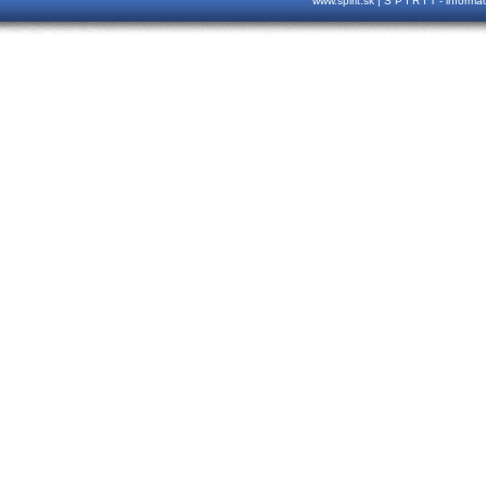
www.spirit.sk | S P I R I T - inform