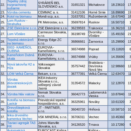
Tepelný zdroj
SYRÁREŇ BEL
22.
rozprachovej
31651321
Michalovce
18.23610
1
SLOVENSKO a.s.
sušiarne
23.
Výroba cementu
CEMMAC a. s.
31412106
Horné Srnie
16.89690
1
24.
Kotol na biomasu
Mondi scp, a.s.
31637051
Ružomberok
16.67040
1
Lom Ruskov -
25.
PK Metrostav, a.s.
35697814
Ruskov
16.50710
Strahuľka
26.
ZSE Elektrárne s.r.o.
ZSE Elektrárne s.r.o.
36239593
Trakovice
16.36210
1
Carmeuse Slovakia,
Dvorníky -
27.
Lom Včeláre
36198749
15.49150
2
s.r.o.
Včeláre
Tepelná elektráreň
Energy Edge ZC
28.
36866661
Žarnovica
15.29890
1
na biomasu
s.r.o.
0002- KAMEŇOL
EUROVIA -
29.
36574988
Poprad
15.11820
DUBINA
Kameňolomy, s.r.o.
Kameňolom Dubná
EUROVIA -
30.
36574988
Vrútky
14.35690
skala
Kameňolomy, s.r.o.
Bratislava -
Nová lakovňa H2 a
Volkswagen
31.
35757442
Devínska
12.98660
1
H2a
Slovakia
Nová Ves
32.
LOM Veľká Čierna
Bekam, s.r.o.
36777391
Veľká Čierna
12.63470
1
IKEA Industry
Výroba
Slovakia s.r.o.,
33.
drevotrieskových
31354572
Malacky
12.12870
1
odštepný závod
dosiek
Jasná
Nemak Slovakia
Ladomerská
34.
Výroba hláv valcov
36042773
10.87840
1
s.r.o.
Vieska
Kotolňa na biomasu
Prievidzské tepelné
35.
36325961
Nováky
10.61320
Laskár
hospodárstvo, a.s.
Drevoštiepková
JT - PARTNER,
36.
36040720
Hriňová
10.58710
1
kotolňa
s.r.o.
linka drveného
37.
VSK MINERAL s.r.o.
36706311
Vechec
10.45360
kameniva Vechec
Taviaci agregát TA3
Johns Manville
38.
34126520
Trnava
10.17280
FR
Slovakia, a.s.
Automatická
EUROCAST Košice,
Košice -