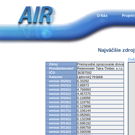
O Nás
Projekt
Najväčšie zdro
Zruši
Zdroj
Priemyselné spracovanie dreva
Prevádzkovateľ
Rettenmeier Tatra Timber, s.r.o.
IČO
36387592
Kataster
Liptovský Hrádok
emisie 2024(t)
6.33292
emisie 2023(t)
3.68973
emisie 2022(t)
4.766993
emisie 2021(t)
4.457275
emisie 2020(t)
0.118058
emisie 2019(t)
0.119792
emisie 2018(t)
0.123898
emisie 2017(t)
0.106144
emisie 2016(t)
0.082681
emisie 2015(t)
0.132268
emisie 2014(t)
0.696192
emisie 2013(t)
0.696759
emisie 2012(t)
0.590598