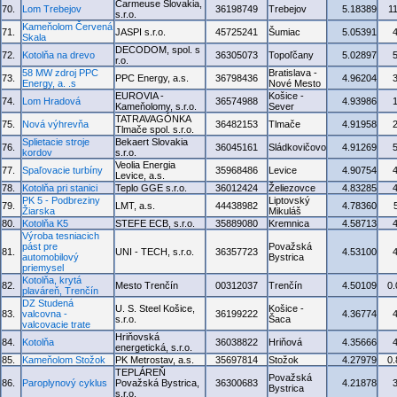
Carmeuse Slovakia,
70.
Lom Trebejov
36198749
Trebejov
5.18389
1
s.r.o.
Kameňolom Červená
71.
JASPI s.r.o.
45725241
Šumiac
5.05391
Skala
DECODOM, spol. s
72.
Kotolňa na drevo
36305073
Topoľčany
5.02897
r.o.
58 MW zdroj PPC
Bratislava -
73.
PPC Energy, a.s.
36798436
4.96204
Energy, a. .s
Nové Mesto
EUROVIA -
Košice -
74.
Lom Hradová
36574988
4.93986
Kameňolomy, s.r.o.
Sever
TATRAVAGÓNKA
75.
Nová výhrevňa
36482153
Tlmače
4.91958
Tlmače spol. s.r.o.
Splietacie stroje
Bekaert Slovakia
76.
36045161
Sládkovičovo
4.91269
kordov
s.r.o.
Veolia Energia
77.
Spaľovacie turbíny
35968486
Levice
4.90754
Levice, a.s.
78.
Kotolňa pri stanici
Teplo GGE s.r.o.
36012424
Želiezovce
4.83285
PK 5 - Podbreziny
Liptovský
79.
LMT, a.s.
44438982
4.78360
Žiarska
Mikuláš
80.
Kotolňa K5
STEFE ECB, s.r.o.
35889080
Kremnica
4.58713
Výroba tesniacich
pást pre
Považská
81.
UNI - TECH, s.r.o.
36357723
4.53100
automobilový
Bystrica
priemysel
Kotolňa, krytá
82.
Mesto Trenčín
00312037
Trenčín
4.50109
0
plaváreň, Trenčín
DZ Studená
U. S. Steel Košice,
Košice -
83.
valcovna -
36199222
4.36774
s.r.o.
Šaca
valcovacie trate
Hriňovská
84.
Kotolňa
36038822
Hriňová
4.35666
energetická, s.r.o.
85.
Kameňolom Stožok
PK Metrostav, a.s.
35697814
Stožok
4.27979
0
TEPLÁREŇ
Považská
86.
Paroplynový cyklus
Považská Bystrica,
36300683
4.21878
Bystrica
s.r.o.