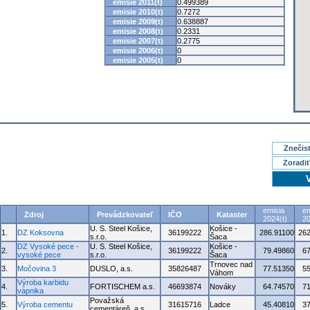
emisie 2011(t)
0.499389
emisie 2010(t)
0.7272
emisie 2009(t)
0.638887
emisie 2008(t)
0.2331
emisie 2007(t)
0.2775
emisie 2006(t)
0
emisie 2005(t)
0
Znečisť
Zoradiť
emisia
em
Zdroj
Prevádzkovateľ
IČO
Kataster
2024(t)
20
U. S. Steel Košice,
Košice -
1.
DZ Koksovna
36199222
286.91100
262
s.r.o.
Šaca
DZ Vysoké pece -
U. S. Steel Košice,
Košice -
2.
36199222
79.49860
6
vysoké pece
s.r.o.
Šaca
Trnovec nad
3.
Močovina 3
DUSLO, a.s.
35826487
77.51350
5
Váhom
Výroba karbidu
4.
FORTISCHEM a.s.
46693874
Nováky
64.74570
7
vápnika
Považská
5.
Výroba cementu
31615716
Ladce
45.40810
3
cementáreň, a.s.