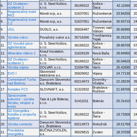
DZ Oceliaren -
U. S. Steel Košice,
Košice -
6.
36199222
42.11560
2
oceliaren 2
s.r.o.
Šaca
Regeneračný kotol
7.
Mondi scp, a.s.
31637051
Ružomberok
33.84250
2
RK3
Regeneračný kotol
8.
Mondi scp, a.s.
31637051
Ružomberok
30.93710
2
č.2
Trnovec nad
9.
UGL
DUSLO, a.s.
35826487
30.66990
2
Váhom
Trenčianska
10.
Výroba cukru
Považský cukor a.s.
35716266
30.25220
2
Teplá
DZ Vysoké pece -
U. S. Steel Košice,
Košice -
11.
36199222
28.89700
5
aglomerácia
s.r.o.
Šaca
Knauf Insulation,
12.
Minerálne vlákno 2
31628109
Nová Baňa
28.84950
3
s.r.o.
DZ Oceliaren -
U. S. Steel Košice,
Košice -
13.
36199222
26.54620
2
oceliaren 1
s.r.o.
Šaca
14.
Výroba vápna
DOLVAP, s.r.o.
31594786
Varín
26.42690
2
Slovenské
15.
EVO I
35829052
Vojany
24.77130
5
elektrárne a.s.
Cementáreň Turňa
Danucem Slovensko
Dvorníky -
16.
00214973
22.28230
3
nad Bodvou
a.s. Bratislava
Včeláre
Bratislava -
17.
Komplex FCC
SLOVNAFT, a.s.
31322832
21.69700
2
Ružinov
Spracovanie
kukurice - výroba
Tate & Lyle Boleraz,
18.
31411011
Boleráz
20.31410
škrobu, sirupov a
s.r.o.
krmív
DZ Energetika -
U. S. Steel Košice,
Košice -
19.
Kotolňa a strojovňa
36199222
19.73300
2
s.r.o.
Šaca
teplárne
Danucem Slovensko
20.
Výroba cementu
00214973
Rohožník
18.51760
2
a.s. Bratislava
Prevádzka
BUČINA ZVOLEN,
21.
36029815
Zvolen
18.37030
2
energetika
a.s.