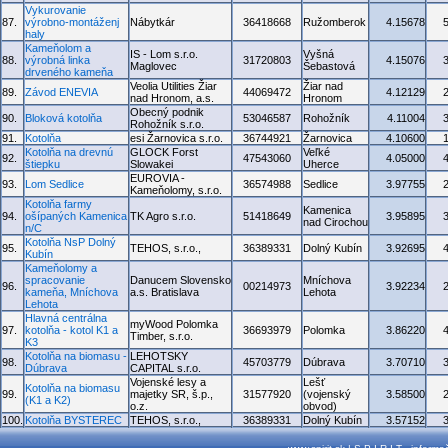
Vykurovanie
87.
výrobno-montáženj
Nábytkár
36418668
Ružomberok
4.15678
haly
Kameňolom a
IS - Lom s.r.o.
Vyšná
88.
výrobná linka
31720803
4.15076
Maglovec
Šebastová
drveného kameňa
Veolia Utilities Žiar
Žiar nad
89.
Závod ENEVIA
44069472
4.12129
nad Hronom, a.s.
Hronom
Obecný podnik
90.
Bloková kotolňa
53046587
Rohožník
4.11004
Rohožník s.r.o.
91.
Kotolňa
esi Žarnovica s.r.o.
36744921
Žarnovica
4.10600
Kotolňa na drevnú
GLOCK Forst
Veľké
92.
47543060
4.05000
štiepku
Slowakei
Uherce
EUROVIA -
93.
Lom Sedlice
36574988
Sedlice
3.97755
Kameňolomy, s.r.o.
Kotolňa farmy
Kamenica
94.
ošípaných Kamenica
TK Agro s.r.o.
51418649
3.95895
nad Cirochou
n/C
Kotolňa NsP Dolný
95.
TEHOS, s.r.o.,
36389331
Dolný Kubín
3.92695
Kubín
Kameňolomy a
spracovanie
Danucem Slovensko
Mníchova
96.
00214973
3.92234
kameňa, Mníchova
a.s. Bratislava
Lehota
Lehota
Hlavná centrálna
myWood Polomka
97.
kotolňa - kotol K1 a
36693979
Polomka
3.86220
Timber, s.r.o.
K3
Kotolňa na biomasu -
LEHOTSKY
98.
45703779
Dúbrava
3.70710
Dúbrava
CAPITAL s.r.o.
Vojenské lesy a
Lešť
Kotolňa na biomasu
99.
majetky SR, š.p.,
31577920
(vojenský
3.58500
(K1 a K2)
o.z.
obvod)
100.
Kotolňa BYSTEREC
TEHOS, s.r.o.,
36389331
Dolný Kubín
3.57152