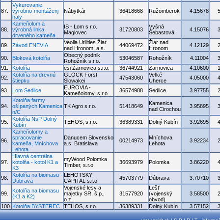
Vykurovanie
87.
výrobno-montáženj
Nábytkár
36418668
Ružomberok
4.15678
haly
Kameňolom a
IS - Lom s.r.o.
Vyšná
88.
výrobná linka
31720803
4.15076
Maglovec
Šebastová
drveného kameňa
Veolia Utilities Žiar
Žiar nad
89.
Závod ENEVIA
44069472
4.12129
nad Hronom, a.s.
Hronom
Obecný podnik
90.
Bloková kotolňa
53046587
Rohožník
4.11004
Rohožník s.r.o.
91.
Kotolňa
esi Žarnovica s.r.o.
36744921
Žarnovica
4.10600
Kotolňa na drevnú
GLOCK Forst
Veľké
92.
47543060
4.05000
štiepku
Slowakei
Uherce
EUROVIA -
93.
Lom Sedlice
36574988
Sedlice
3.97755
Kameňolomy, s.r.o.
Kotolňa farmy
Kamenica
94.
ošípaných Kamenica
TK Agro s.r.o.
51418649
3.95895
nad Cirochou
n/C
Kotolňa NsP Dolný
95.
TEHOS, s.r.o.,
36389331
Dolný Kubín
3.92695
Kubín
Kameňolomy a
spracovanie
Danucem Slovensko
Mníchova
96.
00214973
3.92234
kameňa, Mníchova
a.s. Bratislava
Lehota
Lehota
Hlavná centrálna
myWood Polomka
97.
kotolňa - kotol K1 a
36693979
Polomka
3.86220
Timber, s.r.o.
K3
Kotolňa na biomasu -
LEHOTSKY
98.
45703779
Dúbrava
3.70710
Dúbrava
CAPITAL s.r.o.
Vojenské lesy a
Lešť
Kotolňa na biomasu
99.
majetky SR, š.p.,
31577920
(vojenský
3.58500
(K1 a K2)
o.z.
obvod)
100.
Kotolňa BYSTEREC
TEHOS, s.r.o.,
36389331
Dolný Kubín
3.57152