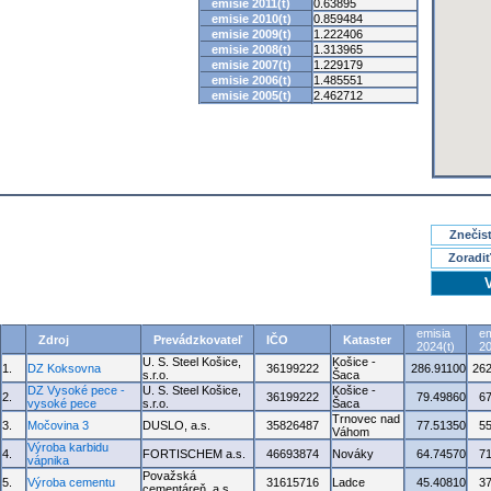
emisie 2011(t)
0.63895
emisie 2010(t)
0.859484
emisie 2009(t)
1.222406
emisie 2008(t)
1.313965
emisie 2007(t)
1.229179
emisie 2006(t)
1.485551
emisie 2005(t)
2.462712
Znečisť
Zoradiť
emisia
em
Zdroj
Prevádzkovateľ
IČO
Kataster
2024(t)
20
U. S. Steel Košice,
Košice -
1.
DZ Koksovna
36199222
286.91100
262
s.r.o.
Šaca
DZ Vysoké pece -
U. S. Steel Košice,
Košice -
2.
36199222
79.49860
6
vysoké pece
s.r.o.
Šaca
Trnovec nad
3.
Močovina 3
DUSLO, a.s.
35826487
77.51350
5
Váhom
Výroba karbidu
4.
FORTISCHEM a.s.
46693874
Nováky
64.74570
7
vápnika
Považská
5.
Výroba cementu
31615716
Ladce
45.40810
3
cementáreň, a.s.