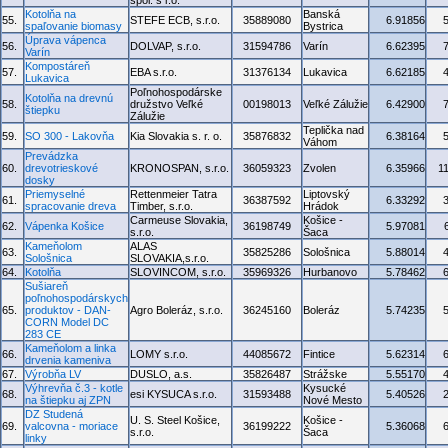
spol. s r.o.
Kotolňa na
Banská
55.
STEFE ECB, s.r.o.
35889080
6.91856
spaľovanie biomasy
Bystrica
Úprava vápenca
56.
DOLVAP, s.r.o.
31594786
Varín
6.62395
Varín
Kompostáreň
57.
EBA s.r.o.
31376134
Lukavica
6.62185
Lukavica
Poľnohospodárske
Kotolňa na drevnú
58.
družstvo Veľké
00198013
Veľké Zálužie
6.42900
štiepku
Zálužie
Teplička nad
59.
SO 300 - Lakovňa
Kia Slovakia s. r. o.
35876832
6.38164
Váhom
Prevádzka
60.
drevotrieskové
KRONOSPAN, s.r.o.
36059323
Zvolen
6.35966
1
dosky
Priemyselné
Rettenmeier Tatra
Liptovský
61.
36387592
6.33292
spracovanie dreva
Timber, s.r.o.
Hrádok
Carmeuse Slovakia,
Košice -
62.
Vápenka Košice
36198749
5.97081
s.r.o.
Šaca
Kameňolom
ALAS
63.
35825286
Sološnica
5.88014
Sološnica
SLOVAKIA,s.r.o.
64.
Kotolňa
SLOVINCOM, s.r.o.
35969326
Hurbanovo
5.78462
Sušiareň
poľnohospodárskych
65.
produktov - DAN-
Agro Boleráz, s.r.o.
36245160
Boleráz
5.74235
CORN Model DC
283 CE
Kameňolom a linka
66.
LOMY s.r.o.
44085672
Fintice
5.62314
drvenia kameniva
67.
Výrobňa LV
DUSLO, a.s.
35826487
Strážske
5.55170
Výhrevňa č.3 - kotle
Kysucké
68.
esi KYSUCA s.r.o.
31593488
5.40526
na štiepku aj ZPN
Nové Mesto
DZ Studená
U. S. Steel Košice,
Košice -
69.
valcovna - moriace
36199222
5.36068
s.r.o.
Šaca
linky