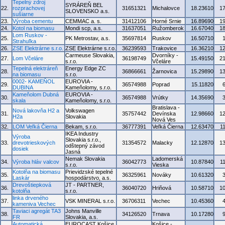
Tepelný zdroj
SYRÁREŇ BEL
22.
rozprachovej
31651321
Michalovce
18.23610
1
SLOVENSKO a.s.
sušiarne
23.
Výroba cementu
CEMMAC a. s.
31412106
Horné Srnie
16.89690
1
24.
Kotol na biomasu
Mondi scp, a.s.
31637051
Ružomberok
16.67040
1
Lom Ruskov -
25.
PK Metrostav, a.s.
35697814
Ruskov
16.50710
Strahuľka
26.
ZSE Elektrárne s.r.o.
ZSE Elektrárne s.r.o.
36239593
Trakovice
16.36210
1
Carmeuse Slovakia,
Dvorníky -
27.
Lom Včeláre
36198749
15.49150
2
s.r.o.
Včeláre
Tepelná elektráreň
Energy Edge ZC
28.
36866661
Žarnovica
15.29890
1
na biomasu
s.r.o.
0002- KAMEŇOL
EUROVIA -
29.
36574988
Poprad
15.11820
DUBINA
Kameňolomy, s.r.o.
Kameňolom Dubná
EUROVIA -
30.
36574988
Vrútky
14.35690
skala
Kameňolomy, s.r.o.
Bratislava -
Nová lakovňa H2 a
Volkswagen
31.
35757442
Devínska
12.98660
1
H2a
Slovakia
Nová Ves
32.
LOM Veľká Čierna
Bekam, s.r.o.
36777391
Veľká Čierna
12.63470
1
IKEA Industry
Výroba
Slovakia s.r.o.,
33.
drevotrieskových
31354572
Malacky
12.12870
1
odštepný závod
dosiek
Jasná
Nemak Slovakia
Ladomerská
34.
Výroba hláv valcov
36042773
10.87840
1
s.r.o.
Vieska
Kotolňa na biomasu
Prievidzské tepelné
35.
36325961
Nováky
10.61320
Laskár
hospodárstvo, a.s.
Drevoštiepková
JT - PARTNER,
36.
36040720
Hriňová
10.58710
1
kotolňa
s.r.o.
linka drveného
37.
VSK MINERAL s.r.o.
36706311
Vechec
10.45360
kameniva Vechec
Taviaci agregát TA3
Johns Manville
38.
34126520
Trnava
10.17280
FR
Slovakia, a.s.
Automatická
EUROCAST Košice,
Košice -