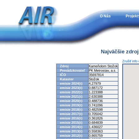
O Nás
Projekt
Najväčšie zdro
Zrušiť info
Zdroj
Kameňolom Stožok
Prevádzkovateľ
PK Metrostav, a.s.
IČO
35697814
Kataster
Stožok
emisie 2024(t)
4.27979
emisie 2023(t)
0.887172
emisie 2022(t)
1.223388
emisie 2021(t)
2.630388
emisie 2020(t)
0.488736
emisie 2019(t)
0.741096
emisie 2018(t)
0.482598
emisie 2017(t)
0.705042
emisie 2016(t)
0.361826
emisie 2015(t)
0.684839
emisie 2014(t)
1.436027
emisie 2013(t)
0.558363
emisie 2012(t)
0.865759