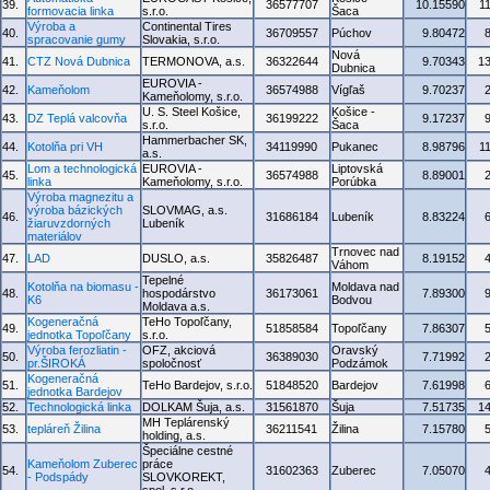
39.
36577707
10.15590
1
formovacia linka
s.r.o.
Šaca
Výroba a
Continental Tires
40.
36709557
Púchov
9.80472
spracovanie gumy
Slovakia, s.r.o.
Nová
41.
CTZ Nová Dubnica
TERMONOVA, a.s.
36322644
9.70343
1
Dubnica
EUROVIA -
42.
Kameňolom
36574988
Vígľaš
9.70237
Kameňolomy, s.r.o.
U. S. Steel Košice,
Košice -
43.
DZ Teplá valcovňa
36199222
9.17237
s.r.o.
Šaca
Hammerbacher SK,
44.
Kotolňa pri VH
34119990
Pukanec
8.98796
1
a.s.
Lom a technologická
EUROVIA -
Liptovská
45.
36574988
8.89001
linka
Kameňolomy, s.r.o.
Porúbka
Výroba magnezitu a
výroba bázických
SLOVMAG, a.s.
46.
31686184
Lubeník
8.83224
žiaruvzdorných
Lubeník
materiálov
Trnovec nad
47.
LAD
DUSLO, a.s.
35826487
8.19152
Váhom
Tepelné
Kotolňa na biomasu -
Moldava nad
48.
hospodárstvo
36173061
7.89300
K6
Bodvou
Moldava a.s.
Kogeneračná
TeHo Topoľčany,
49.
51858584
Topoľčany
7.86307
jednotka Topoľčany
s.r.o.
Výroba ferozliatin -
OFZ, akciová
Oravský
50.
36389030
7.71992
pr.ŠIROKÁ
spoločnosť
Podzámok
Kogeneračná
51.
TeHo Bardejov, s.r.o.
51848520
Bardejov
7.61998
jednotka Bardejov
52.
Technologická linka
DOLKAM Šuja, a.s.
31561870
Šuja
7.51735
1
MH Teplárenský
53.
tepláreň Žilina
36211541
Žilina
7.15780
holding, a.s.
Špeciálne cestné
Kameňolom Zuberec
práce
54.
31602363
Zuberec
7.05070
- Podspády
SLOVKOREKT,