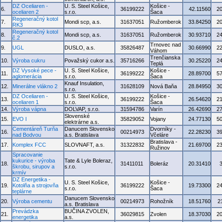
DZ Oceliaren -
U. S. Steel Košice,
Košice -
6.
36199222
42.11560
2
oceliaren 2
s.r.o.
Šaca
Regeneračný kotol
7.
Mondi scp, a.s.
31637051
Ružomberok
33.84250
2
RK3
Regeneračný kotol
8.
Mondi scp, a.s.
31637051
Ružomberok
30.93710
2
č.2
Trnovec nad
9.
UGL
DUSLO, a.s.
35826487
30.66990
2
Váhom
Trenčianska
10.
Výroba cukru
Považský cukor a.s.
35716266
30.25220
2
Teplá
DZ Vysoké pece -
U. S. Steel Košice,
Košice -
11.
36199222
28.89700
5
aglomerácia
s.r.o.
Šaca
Knauf Insulation,
12.
Minerálne vlákno 2
31628109
Nová Baňa
28.84950
3
s.r.o.
DZ Oceliaren -
U. S. Steel Košice,
Košice -
13.
36199222
26.54620
2
oceliaren 1
s.r.o.
Šaca
14.
Výroba vápna
DOLVAP, s.r.o.
31594786
Varín
26.42690
2
Slovenské
15.
EVO I
35829052
Vojany
24.77130
5
elektrárne a.s.
Cementáreň Turňa
Danucem Slovensko
Dvorníky -
16.
00214973
22.28230
3
nad Bodvou
a.s. Bratislava
Včeláre
Bratislava -
17.
Komplex FCC
SLOVNAFT, a.s.
31322832
21.69700
2
Ružinov
Spracovanie
kukurice - výroba
Tate & Lyle Boleraz,
18.
31411011
Boleráz
20.31410
škrobu, sirupov a
s.r.o.
krmív
DZ Energetika -
U. S. Steel Košice,
Košice -
19.
Kotolňa a strojovňa
36199222
19.73300
2
s.r.o.
Šaca
teplárne
Danucem Slovensko
20.
Výroba cementu
00214973
Rohožník
18.51760
2
a.s. Bratislava
Prevádzka
BUČINA ZVOLEN,
21.
36029815
Zvolen
18.37030
2
energetika
a.s.