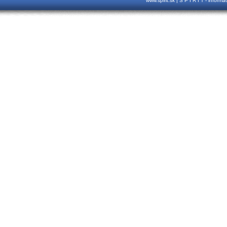
www.spirit.sk | S P I R I T - inform