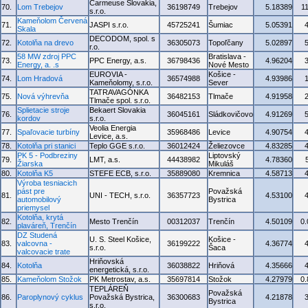
Carmeuse Slovakia,
70.
Lom Trebejov
36198749
Trebejov
5.18389
1
s.r.o.
Kameňolom Červená
71.
JASPI s.r.o.
45725241
Šumiac
5.05391
Skala
DECODOM, spol. s
72.
Kotolňa na drevo
36305073
Topoľčany
5.02897
r.o.
58 MW zdroj PPC
Bratislava -
73.
PPC Energy, a.s.
36798436
4.96204
Energy, a. .s
Nové Mesto
EUROVIA -
Košice -
74.
Lom Hradová
36574988
4.93986
Kameňolomy, s.r.o.
Sever
TATRAVAGÓNKA
75.
Nová výhrevňa
36482153
Tlmače
4.91958
Tlmače spol. s.r.o.
Splietacie stroje
Bekaert Slovakia
76.
36045161
Sládkovičovo
4.91269
kordov
s.r.o.
Veolia Energia
77.
Spaľovacie turbíny
35968486
Levice
4.90754
Levice, a.s.
78.
Kotolňa pri stanici
Teplo GGE s.r.o.
36012424
Želiezovce
4.83285
PK 5 - Podbreziny
Liptovský
79.
LMT, a.s.
44438982
4.78360
Žiarska
Mikuláš
80.
Kotolňa K5
STEFE ECB, s.r.o.
35889080
Kremnica
4.58713
Výroba tesniacich
pást pre
Považská
81.
UNI - TECH, s.r.o.
36357723
4.53100
automobilový
Bystrica
priemysel
Kotolňa, krytá
82.
Mesto Trenčín
00312037
Trenčín
4.50109
0
plaváreň, Trenčín
DZ Studená
U. S. Steel Košice,
Košice -
83.
valcovna -
36199222
4.36774
s.r.o.
Šaca
valcovacie trate
Hriňovská
84.
Kotolňa
36038822
Hriňová
4.35666
energetická, s.r.o.
85.
Kameňolom Stožok
PK Metrostav, a.s.
35697814
Stožok
4.27979
0
TEPLÁREŇ
Považská
86.
Paroplynový cyklus
Považská Bystrica,
36300683
4.21878
Bystrica
s.r.o.