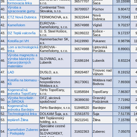
39.
36577707
10.15590
1
formovacia linka
s.r.o.
Šaca
Výroba a
Continental Tires
40.
36709557
Púchov
9.80472
spracovanie gumy
Slovakia, s.r.o.
Nová
41.
CTZ Nová Dubnica
TERMONOVA, a.s.
36322644
9.70343
1
Dubnica
EUROVIA -
42.
Kameňolom
36574988
Vígľaš
9.70237
Kameňolomy, s.r.o.
U. S. Steel Košice,
Košice -
43.
DZ Teplá valcovňa
36199222
9.17237
s.r.o.
Šaca
Hammerbacher SK,
44.
Kotolňa pri VH
34119990
Pukanec
8.98796
1
a.s.
Lom a technologická
EUROVIA -
Liptovská
45.
36574988
8.89001
linka
Kameňolomy, s.r.o.
Porúbka
Výroba magnezitu a
výroba bázických
SLOVMAG, a.s.
46.
31686184
Lubeník
8.83224
žiaruvzdorných
Lubeník
materiálov
Trnovec nad
47.
LAD
DUSLO, a.s.
35826487
8.19152
Váhom
Tepelné
Kotolňa na biomasu -
Moldava nad
48.
hospodárstvo
36173061
7.89300
K6
Bodvou
Moldava a.s.
Kogeneračná
TeHo Topoľčany,
49.
51858584
Topoľčany
7.86307
jednotka Topoľčany
s.r.o.
Výroba ferozliatin -
OFZ, akciová
Oravský
50.
36389030
7.71992
pr.ŠIROKÁ
spoločnosť
Podzámok
Kogeneračná
51.
TeHo Bardejov, s.r.o.
51848520
Bardejov
7.61998
jednotka Bardejov
52.
Technologická linka
DOLKAM Šuja, a.s.
31561870
Šuja
7.51735
1
MH Teplárenský
53.
tepláreň Žilina
36211541
Žilina
7.15780
holding, a.s.
Špeciálne cestné
Kameňolom Zuberec
práce
54.
31602363
Zuberec
7.05070
- Podspády
SLOVKOREKT,