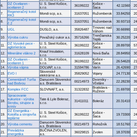
DZ Oceliaren -
U. S. Steel Košice,
Košice -
6.
36199222
42.11560
2
oceliaren 2
s.r.o.
Šaca
Regeneračný kotol
7.
Mondi scp, a.s.
31637051
Ružomberok
33.84250
2
RK3
Regeneračný kotol
8.
Mondi scp, a.s.
31637051
Ružomberok
30.93710
2
č.2
Trnovec nad
9.
UGL
DUSLO, a.s.
35826487
30.66990
2
Váhom
Trenčianska
10.
Výroba cukru
Považský cukor a.s.
35716266
30.25220
2
Teplá
DZ Vysoké pece -
U. S. Steel Košice,
Košice -
11.
36199222
28.89700
5
aglomerácia
s.r.o.
Šaca
Knauf Insulation,
12.
Minerálne vlákno 2
31628109
Nová Baňa
28.84950
3
s.r.o.
DZ Oceliaren -
U. S. Steel Košice,
Košice -
13.
36199222
26.54620
2
oceliaren 1
s.r.o.
Šaca
14.
Výroba vápna
DOLVAP, s.r.o.
31594786
Varín
26.42690
2
Slovenské
15.
EVO I
35829052
Vojany
24.77130
5
elektrárne a.s.
Cementáreň Turňa
Danucem Slovensko
Dvorníky -
16.
00214973
22.28230
3
nad Bodvou
a.s. Bratislava
Včeláre
Bratislava -
17.
Komplex FCC
SLOVNAFT, a.s.
31322832
21.69700
2
Ružinov
Spracovanie
kukurice - výroba
Tate & Lyle Boleraz,
18.
31411011
Boleráz
20.31410
škrobu, sirupov a
s.r.o.
krmív
DZ Energetika -
U. S. Steel Košice,
Košice -
19.
Kotolňa a strojovňa
36199222
19.73300
2
s.r.o.
Šaca
teplárne
Danucem Slovensko
20.
Výroba cementu
00214973
Rohožník
18.51760
2
a.s. Bratislava
Prevádzka
BUČINA ZVOLEN,
21.
36029815
Zvolen
18.37030
2
energetika
a.s.