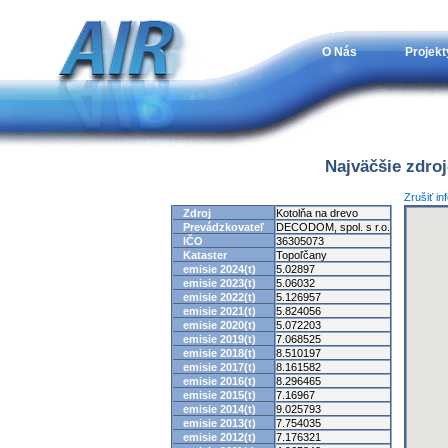
O Nás
Projekt
Najväčšie zdro
Zrušiť in
Zdroj
Kotolňa na drevo
Prevádzkovateľ
DECODOM, spol. s r.o.
IČO
36305073
Kataster
Topoľčany
emisie 2024(t)
5.02897
emisie 2023(t)
5.06032
emisie 2022(t)
5.126957
emisie 2021(t)
5.824056
emisie 2020(t)
5.072203
emisie 2019(t)
7.068525
emisie 2018(t)
8.510197
emisie 2017(t)
8.161582
emisie 2016(t)
8.296465
emisie 2015(t)
7.16967
emisie 2014(t)
9.025793
emisie 2013(t)
7.754035
emisie 2012(t)
7.176321