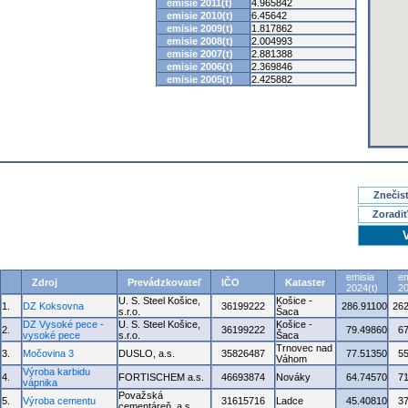
emisie 2011(t)
4.965842
emisie 2010(t)
6.45642
emisie 2009(t)
1.817862
emisie 2008(t)
2.004993
emisie 2007(t)
2.881388
emisie 2006(t)
2.369846
emisie 2005(t)
2.425882
Znečisť
Zoradiť
emisia
em
Zdroj
Prevádzkovateľ
IČO
Kataster
2024(t)
20
U. S. Steel Košice,
Košice -
1.
DZ Koksovna
36199222
286.91100
262
s.r.o.
Šaca
DZ Vysoké pece -
U. S. Steel Košice,
Košice -
2.
36199222
79.49860
6
vysoké pece
s.r.o.
Šaca
Trnovec nad
3.
Močovina 3
DUSLO, a.s.
35826487
77.51350
5
Váhom
Výroba karbidu
4.
FORTISCHEM a.s.
46693874
Nováky
64.74570
7
vápnika
Považská
5.
Výroba cementu
31615716
Ladce
45.40810
3
cementáreň, a.s.