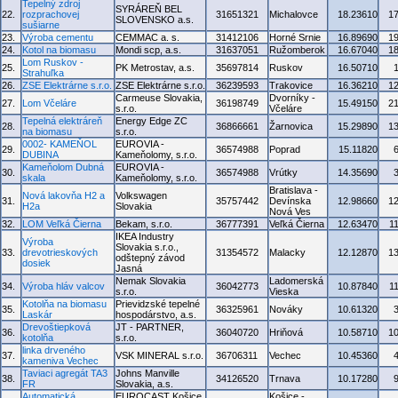
Tepelný zdroj
SYRÁREŇ BEL
22.
rozprachovej
31651321
Michalovce
18.23610
1
SLOVENSKO a.s.
sušiarne
23.
Výroba cementu
CEMMAC a. s.
31412106
Horné Srnie
16.89690
1
24.
Kotol na biomasu
Mondi scp, a.s.
31637051
Ružomberok
16.67040
1
Lom Ruskov -
25.
PK Metrostav, a.s.
35697814
Ruskov
16.50710
Strahuľka
26.
ZSE Elektrárne s.r.o.
ZSE Elektrárne s.r.o.
36239593
Trakovice
16.36210
1
Carmeuse Slovakia,
Dvorníky -
27.
Lom Včeláre
36198749
15.49150
2
s.r.o.
Včeláre
Tepelná elektráreň
Energy Edge ZC
28.
36866661
Žarnovica
15.29890
1
na biomasu
s.r.o.
0002- KAMEŇOL
EUROVIA -
29.
36574988
Poprad
15.11820
DUBINA
Kameňolomy, s.r.o.
Kameňolom Dubná
EUROVIA -
30.
36574988
Vrútky
14.35690
skala
Kameňolomy, s.r.o.
Bratislava -
Nová lakovňa H2 a
Volkswagen
31.
35757442
Devínska
12.98660
1
H2a
Slovakia
Nová Ves
32.
LOM Veľká Čierna
Bekam, s.r.o.
36777391
Veľká Čierna
12.63470
1
IKEA Industry
Výroba
Slovakia s.r.o.,
33.
drevotrieskových
31354572
Malacky
12.12870
1
odštepný závod
dosiek
Jasná
Nemak Slovakia
Ladomerská
34.
Výroba hláv valcov
36042773
10.87840
1
s.r.o.
Vieska
Kotolňa na biomasu
Prievidzské tepelné
35.
36325961
Nováky
10.61320
Laskár
hospodárstvo, a.s.
Drevoštiepková
JT - PARTNER,
36.
36040720
Hriňová
10.58710
1
kotolňa
s.r.o.
linka drveného
37.
VSK MINERAL s.r.o.
36706311
Vechec
10.45360
kameniva Vechec
Taviaci agregát TA3
Johns Manville
38.
34126520
Trnava
10.17280
FR
Slovakia, a.s.
Automatická
EUROCAST Košice,
Košice -