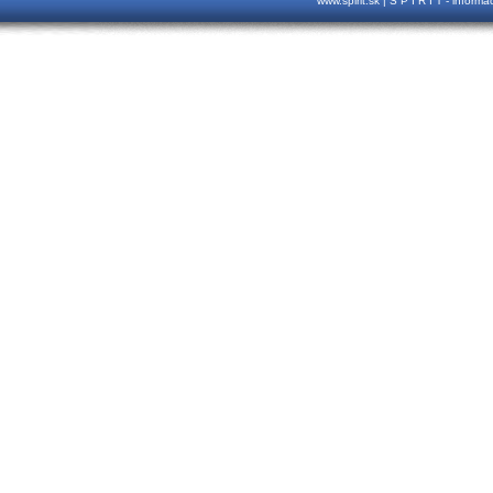
www.spirit.sk | S P I R I T - inform