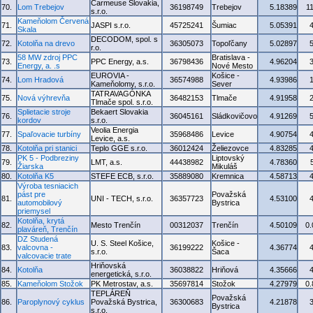
Carmeuse Slovakia,
70.
Lom Trebejov
36198749
Trebejov
5.18389
1
s.r.o.
Kameňolom Červená
71.
JASPI s.r.o.
45725241
Šumiac
5.05391
Skala
DECODOM, spol. s
72.
Kotolňa na drevo
36305073
Topoľčany
5.02897
r.o.
58 MW zdroj PPC
Bratislava -
73.
PPC Energy, a.s.
36798436
4.96204
Energy, a. .s
Nové Mesto
EUROVIA -
Košice -
74.
Lom Hradová
36574988
4.93986
Kameňolomy, s.r.o.
Sever
TATRAVAGÓNKA
75.
Nová výhrevňa
36482153
Tlmače
4.91958
Tlmače spol. s.r.o.
Splietacie stroje
Bekaert Slovakia
76.
36045161
Sládkovičovo
4.91269
kordov
s.r.o.
Veolia Energia
77.
Spaľovacie turbíny
35968486
Levice
4.90754
Levice, a.s.
78.
Kotolňa pri stanici
Teplo GGE s.r.o.
36012424
Želiezovce
4.83285
PK 5 - Podbreziny
Liptovský
79.
LMT, a.s.
44438982
4.78360
Žiarska
Mikuláš
80.
Kotolňa K5
STEFE ECB, s.r.o.
35889080
Kremnica
4.58713
Výroba tesniacich
pást pre
Považská
81.
UNI - TECH, s.r.o.
36357723
4.53100
automobilový
Bystrica
priemysel
Kotolňa, krytá
82.
Mesto Trenčín
00312037
Trenčín
4.50109
0
plaváreň, Trenčín
DZ Studená
U. S. Steel Košice,
Košice -
83.
valcovna -
36199222
4.36774
s.r.o.
Šaca
valcovacie trate
Hriňovská
84.
Kotolňa
36038822
Hriňová
4.35666
energetická, s.r.o.
85.
Kameňolom Stožok
PK Metrostav, a.s.
35697814
Stožok
4.27979
0
TEPLÁREŇ
Považská
86.
Paroplynový cyklus
Považská Bystrica,
36300683
4.21878
Bystrica
s.r.o.