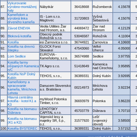
Vykurovanie
87.
výrobno-montáženj
Nábytkár
36418668
Ružomberok
4.15678
haly
Kameňolom a
IS - Lom s.r.o.
Vyšná
88.
výrobná linka
31720803
4.15076
Maglovec
Šebastová
drveného kameňa
Veolia Utilities Žiar
Žiar nad
89.
Závod ENEVIA
44069472
4.12129
nad Hronom, a.s.
Hronom
Obecný podnik
90.
Bloková kotolňa
53046587
Rohožník
4.11004
Rohožník s.r.o.
91.
Kotolňa
esi Žarnovica s.r.o.
36744921
Žarnovica
4.10600
Kotolňa na drevnú
GLOCK Forst
Veľké
92.
47543060
4.05000
štiepku
Slowakei
Uherce
EUROVIA -
93.
Lom Sedlice
36574988
Sedlice
3.97755
Kameňolomy, s.r.o.
Kotolňa farmy
Kamenica
94.
ošípaných Kamenica
TK Agro s.r.o.
51418649
3.95895
nad Cirochou
n/C
Kotolňa NsP Dolný
95.
TEHOS, s.r.o.,
36389331
Dolný Kubín
3.92695
Kubín
Kameňolomy a
spracovanie
Danucem Slovensko
Mníchova
96.
00214973
3.92234
kameňa, Mníchova
a.s. Bratislava
Lehota
Lehota
Hlavná centrálna
myWood Polomka
97.
kotolňa - kotol K1 a
36693979
Polomka
3.86220
Timber, s.r.o.
K3
Kotolňa na biomasu -
LEHOTSKY
98.
45703779
Dúbrava
3.70710
Dúbrava
CAPITAL s.r.o.
Vojenské lesy a
Lešť
Kotolňa na biomasu
99.
majetky SR, š.p.,
31577920
(vojenský
3.58500
(K1 a K2)
o.z.
obvod)
100.
Kotolňa BYSTEREC
TEHOS, s.r.o.,
36389331
Dolný Kubín
3.57152