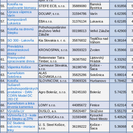
spol. s r.o.
Kotolňa na
Banská
55.
STEFE ECB, s.r.o.
35889080
6.91856
spaľovanie biomasy
Bystrica
Úprava vápenca
56.
DOLVAP, s.r.o.
31594786
Varín
6.62395
Varín
Kompostáreň
57.
EBA s.r.o.
31376134
Lukavica
6.62185
Lukavica
Poľnohospodárske
Kotolňa na drevnú
58.
družstvo Veľké
00198013
Veľké Zálužie
6.42900
štiepku
Zálužie
Teplička nad
59.
SO 300 - Lakovňa
Kia Slovakia s. r. o.
35876832
6.38164
Váhom
Prevádzka
60.
drevotrieskové
KRONOSPAN, s.r.o.
36059323
Zvolen
6.35966
1
dosky
Priemyselné
Rettenmeier Tatra
Liptovský
61.
36387592
6.33292
spracovanie dreva
Timber, s.r.o.
Hrádok
Carmeuse Slovakia,
Košice -
62.
Vápenka Košice
36198749
5.97081
s.r.o.
Šaca
Kameňolom
ALAS
63.
35825286
Sološnica
5.88014
Sološnica
SLOVAKIA,s.r.o.
64.
Kotolňa
SLOVINCOM, s.r.o.
35969326
Hurbanovo
5.78462
Sušiareň
poľnohospodárskych
65.
produktov - DAN-
Agro Boleráz, s.r.o.
36245160
Boleráz
5.74235
CORN Model DC
283 CE
Kameňolom a linka
66.
LOMY s.r.o.
44085672
Fintice
5.62314
drvenia kameniva
67.
Výrobňa LV
DUSLO, a.s.
35826487
Strážske
5.55170
Výhrevňa č.3 - kotle
Kysucké
68.
esi KYSUCA s.r.o.
31593488
5.40526
na štiepku aj ZPN
Nové Mesto
DZ Studená
U. S. Steel Košice,
Košice -
69.
valcovna - moriace
36199222
5.36068
s.r.o.
Šaca
linky