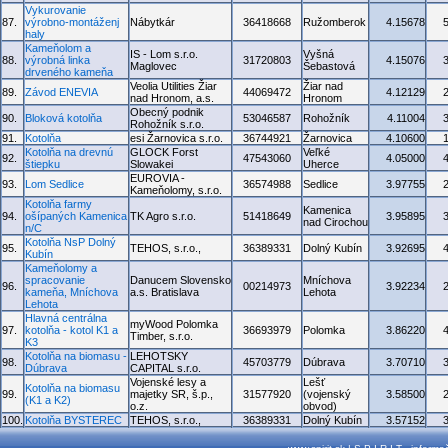
Vykurovanie
87.
výrobno-montáženj
Nábytkár
36418668
Ružomberok
4.15678
haly
Kameňolom a
IS - Lom s.r.o.
Vyšná
88.
výrobná linka
31720803
4.15076
Maglovec
Šebastová
drveného kameňa
Veolia Utilities Žiar
Žiar nad
89.
Závod ENEVIA
44069472
4.12129
nad Hronom, a.s.
Hronom
Obecný podnik
90.
Bloková kotolňa
53046587
Rohožník
4.11004
Rohožník s.r.o.
91.
Kotolňa
esi Žarnovica s.r.o.
36744921
Žarnovica
4.10600
Kotolňa na drevnú
GLOCK Forst
Veľké
92.
47543060
4.05000
štiepku
Slowakei
Uherce
EUROVIA -
93.
Lom Sedlice
36574988
Sedlice
3.97755
Kameňolomy, s.r.o.
Kotolňa farmy
Kamenica
94.
ošípaných Kamenica
TK Agro s.r.o.
51418649
3.95895
nad Cirochou
n/C
Kotolňa NsP Dolný
95.
TEHOS, s.r.o.,
36389331
Dolný Kubín
3.92695
Kubín
Kameňolomy a
spracovanie
Danucem Slovensko
Mníchova
96.
00214973
3.92234
kameňa, Mníchova
a.s. Bratislava
Lehota
Lehota
Hlavná centrálna
myWood Polomka
97.
kotolňa - kotol K1 a
36693979
Polomka
3.86220
Timber, s.r.o.
K3
Kotolňa na biomasu -
LEHOTSKY
98.
45703779
Dúbrava
3.70710
Dúbrava
CAPITAL s.r.o.
Vojenské lesy a
Lešť
Kotolňa na biomasu
99.
majetky SR, š.p.,
31577920
(vojenský
3.58500
(K1 a K2)
o.z.
obvod)
100.
Kotolňa BYSTEREC
TEHOS, s.r.o.,
36389331
Dolný Kubín
3.57152