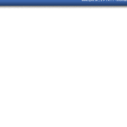
www.spirit.sk | S P I R I T - inform