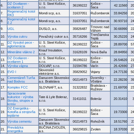
DZ Oceliaren -
U. S. Steel Košice,
Košice -
6.
36199222
42.11560
2
oceliaren 2
s.r.o.
Šaca
Regeneračný kotol
7.
Mondi scp, a.s.
31637051
Ružomberok
33.84250
2
RK3
Regeneračný kotol
8.
Mondi scp, a.s.
31637051
Ružomberok
30.93710
2
č.2
Trnovec nad
9.
UGL
DUSLO, a.s.
35826487
30.66990
2
Váhom
Trenčianska
10.
Výroba cukru
Považský cukor a.s.
35716266
30.25220
2
Teplá
DZ Vysoké pece -
U. S. Steel Košice,
Košice -
11.
36199222
28.89700
5
aglomerácia
s.r.o.
Šaca
Knauf Insulation,
12.
Minerálne vlákno 2
31628109
Nová Baňa
28.84950
3
s.r.o.
DZ Oceliaren -
U. S. Steel Košice,
Košice -
13.
36199222
26.54620
2
oceliaren 1
s.r.o.
Šaca
14.
Výroba vápna
DOLVAP, s.r.o.
31594786
Varín
26.42690
2
Slovenské
15.
EVO I
35829052
Vojany
24.77130
5
elektrárne a.s.
Cementáreň Turňa
Danucem Slovensko
Dvorníky -
16.
00214973
22.28230
3
nad Bodvou
a.s. Bratislava
Včeláre
Bratislava -
17.
Komplex FCC
SLOVNAFT, a.s.
31322832
21.69700
2
Ružinov
Spracovanie
kukurice - výroba
Tate & Lyle Boleraz,
18.
31411011
Boleráz
20.31410
škrobu, sirupov a
s.r.o.
krmív
DZ Energetika -
U. S. Steel Košice,
Košice -
19.
Kotolňa a strojovňa
36199222
19.73300
2
s.r.o.
Šaca
teplárne
Danucem Slovensko
20.
Výroba cementu
00214973
Rohožník
18.51760
2
a.s. Bratislava
Prevádzka
BUČINA ZVOLEN,
21.
36029815
Zvolen
18.37030
2
energetika
a.s.