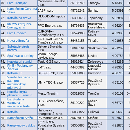
Carmeuse Slovakia,
70.
Lom Trebejov
36198749
Trebejov
5.18389
1
s.r.o.
Kameňolom Červená
71.
JASPI s.r.o.
45725241
Šumiac
5.05391
Skala
DECODOM, spol. s
72.
Kotolňa na drevo
36305073
Topoľčany
5.02897
r.o.
58 MW zdroj PPC
Bratislava -
73.
PPC Energy, a.s.
36798436
4.96204
Energy, a. .s
Nové Mesto
EUROVIA -
Košice -
74.
Lom Hradová
36574988
4.93986
Kameňolomy, s.r.o.
Sever
TATRAVAGÓNKA
75.
Nová výhrevňa
36482153
Tlmače
4.91958
Tlmače spol. s.r.o.
Splietacie stroje
Bekaert Slovakia
76.
36045161
Sládkovičovo
4.91269
kordov
s.r.o.
Veolia Energia
77.
Spaľovacie turbíny
35968486
Levice
4.90754
Levice, a.s.
78.
Kotolňa pri stanici
Teplo GGE s.r.o.
36012424
Želiezovce
4.83285
PK 5 - Podbreziny
Liptovský
79.
LMT, a.s.
44438982
4.78360
Žiarska
Mikuláš
80.
Kotolňa K5
STEFE ECB, s.r.o.
35889080
Kremnica
4.58713
Výroba tesniacich
pást pre
Považská
81.
UNI - TECH, s.r.o.
36357723
4.53100
automobilový
Bystrica
priemysel
Kotolňa, krytá
82.
Mesto Trenčín
00312037
Trenčín
4.50109
0
plaváreň, Trenčín
DZ Studená
U. S. Steel Košice,
Košice -
83.
valcovna -
36199222
4.36774
s.r.o.
Šaca
valcovacie trate
Hriňovská
84.
Kotolňa
36038822
Hriňová
4.35666
energetická, s.r.o.
85.
Kameňolom Stožok
PK Metrostav, a.s.
35697814
Stožok
4.27979
0
TEPLÁREŇ
Považská
86.
Paroplynový cyklus
Považská Bystrica,
36300683
4.21878
Bystrica
s.r.o.