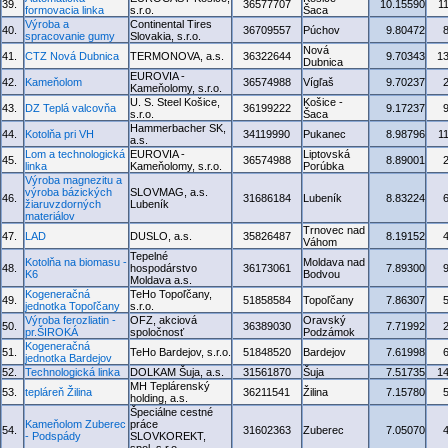
39.
36577707
10.15590
1
formovacia linka
s.r.o.
Šaca
Výroba a
Continental Tires
40.
36709557
Púchov
9.80472
spracovanie gumy
Slovakia, s.r.o.
Nová
41.
CTZ Nová Dubnica
TERMONOVA, a.s.
36322644
9.70343
1
Dubnica
EUROVIA -
42.
Kameňolom
36574988
Vígľaš
9.70237
Kameňolomy, s.r.o.
U. S. Steel Košice,
Košice -
43.
DZ Teplá valcovňa
36199222
9.17237
s.r.o.
Šaca
Hammerbacher SK,
44.
Kotolňa pri VH
34119990
Pukanec
8.98796
1
a.s.
Lom a technologická
EUROVIA -
Liptovská
45.
36574988
8.89001
linka
Kameňolomy, s.r.o.
Porúbka
Výroba magnezitu a
výroba bázických
SLOVMAG, a.s.
46.
31686184
Lubeník
8.83224
žiaruvzdorných
Lubeník
materiálov
Trnovec nad
47.
LAD
DUSLO, a.s.
35826487
8.19152
Váhom
Tepelné
Kotolňa na biomasu -
Moldava nad
48.
hospodárstvo
36173061
7.89300
K6
Bodvou
Moldava a.s.
Kogeneračná
TeHo Topoľčany,
49.
51858584
Topoľčany
7.86307
jednotka Topoľčany
s.r.o.
Výroba ferozliatin -
OFZ, akciová
Oravský
50.
36389030
7.71992
pr.ŠIROKÁ
spoločnosť
Podzámok
Kogeneračná
51.
TeHo Bardejov, s.r.o.
51848520
Bardejov
7.61998
jednotka Bardejov
52.
Technologická linka
DOLKAM Šuja, a.s.
31561870
Šuja
7.51735
1
MH Teplárenský
53.
tepláreň Žilina
36211541
Žilina
7.15780
holding, a.s.
Špeciálne cestné
Kameňolom Zuberec
práce
54.
31602363
Zuberec
7.05070
- Podspády
SLOVKOREKT,