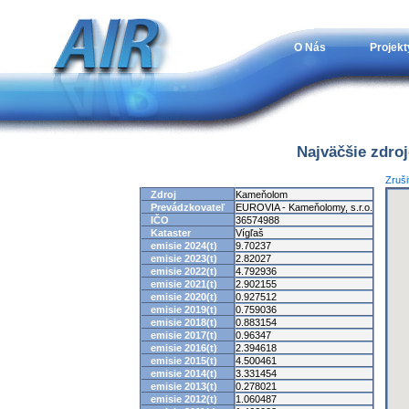
O Nás
Projekt
Najväčšie zdro
Zruši
Zdroj
Kameňolom
Prevádzkovateľ
EUROVIA - Kameňolomy, s.r.o.
IČO
36574988
Kataster
Vígľaš
emisie 2024(t)
9.70237
emisie 2023(t)
2.82027
emisie 2022(t)
4.792936
emisie 2021(t)
2.902155
emisie 2020(t)
0.927512
emisie 2019(t)
0.759036
emisie 2018(t)
0.883154
emisie 2017(t)
0.96347
emisie 2016(t)
2.394618
emisie 2015(t)
4.500461
emisie 2014(t)
3.331454
emisie 2013(t)
0.278021
emisie 2012(t)
1.060487