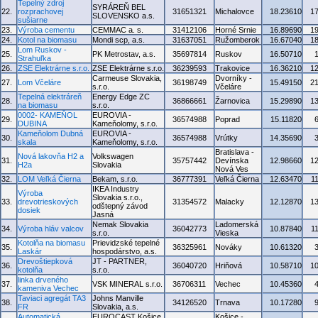
Tepelný zdroj
SYRÁREŇ BEL
22.
rozprachovej
31651321
Michalovce
18.23610
1
SLOVENSKO a.s.
sušiarne
23.
Výroba cementu
CEMMAC a. s.
31412106
Horné Srnie
16.89690
1
24.
Kotol na biomasu
Mondi scp, a.s.
31637051
Ružomberok
16.67040
1
Lom Ruskov -
25.
PK Metrostav, a.s.
35697814
Ruskov
16.50710
Strahuľka
26.
ZSE Elektrárne s.r.o.
ZSE Elektrárne s.r.o.
36239593
Trakovice
16.36210
1
Carmeuse Slovakia,
Dvorníky -
27.
Lom Včeláre
36198749
15.49150
2
s.r.o.
Včeláre
Tepelná elektráreň
Energy Edge ZC
28.
36866661
Žarnovica
15.29890
1
na biomasu
s.r.o.
0002- KAMEŇOL
EUROVIA -
29.
36574988
Poprad
15.11820
DUBINA
Kameňolomy, s.r.o.
Kameňolom Dubná
EUROVIA -
30.
36574988
Vrútky
14.35690
skala
Kameňolomy, s.r.o.
Bratislava -
Nová lakovňa H2 a
Volkswagen
31.
35757442
Devínska
12.98660
1
H2a
Slovakia
Nová Ves
32.
LOM Veľká Čierna
Bekam, s.r.o.
36777391
Veľká Čierna
12.63470
1
IKEA Industry
Výroba
Slovakia s.r.o.,
33.
drevotrieskových
31354572
Malacky
12.12870
1
odštepný závod
dosiek
Jasná
Nemak Slovakia
Ladomerská
34.
Výroba hláv valcov
36042773
10.87840
1
s.r.o.
Vieska
Kotolňa na biomasu
Prievidzské tepelné
35.
36325961
Nováky
10.61320
Laskár
hospodárstvo, a.s.
Drevoštiepková
JT - PARTNER,
36.
36040720
Hriňová
10.58710
1
kotolňa
s.r.o.
linka drveného
37.
VSK MINERAL s.r.o.
36706311
Vechec
10.45360
kameniva Vechec
Taviaci agregát TA3
Johns Manville
38.
34126520
Trnava
10.17280
FR
Slovakia, a.s.
Automatická
EUROCAST Košice,
Košice -