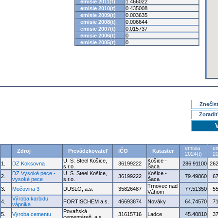
emisie 2011(t)
1.466022
emisie 2010(t)
0.435008
emisie 2009(t)
0.003635
emisie 2008(t)
0.006644
emisie 2007(t)
0.015737
emisie 2006(t)
0
emisie 2005(t)
0
Znečisť
Zoradiť
emisia
em
Zdroj
Prevádzkovateľ
IČO
Kataster
2024(t)
20
U. S. Steel Košice,
Košice -
1.
DZ Koksovna
36199222
286.91100
262
s.r.o.
Šaca
DZ Vysoké pece -
U. S. Steel Košice,
Košice -
2.
36199222
79.49860
6
vysoké pece
s.r.o.
Šaca
Trnovec nad
3.
Močovina 3
DUSLO, a.s.
35826487
77.51350
5
Váhom
Výroba karbidu
4.
FORTISCHEM a.s.
46693874
Nováky
64.74570
7
vápnika
Považská
5.
Výroba cementu
31615716
Ladce
45.40810
3
cementáreň, a.s.