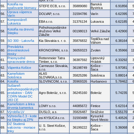
spol. s r.o.
Kotolňa na
Banská
55.
STEFE ECB, s.r.o.
35889080
6.91856
spaľovanie biomasy
Bystrica
Úprava vápenca
56.
DOLVAP, s.r.o.
31594786
Varín
6.62395
Varín
Kompostáreň
57.
EBA s.r.o.
31376134
Lukavica
6.62185
Lukavica
Poľnohospodárske
Kotolňa na drevnú
58.
družstvo Veľké
00198013
Veľké Zálužie
6.42900
štiepku
Zálužie
Teplička nad
59.
SO 300 - Lakovňa
Kia Slovakia s. r. o.
35876832
6.38164
Váhom
Prevádzka
60.
drevotrieskové
KRONOSPAN, s.r.o.
36059323
Zvolen
6.35966
1
dosky
Priemyselné
Rettenmeier Tatra
Liptovský
61.
36387592
6.33292
spracovanie dreva
Timber, s.r.o.
Hrádok
Carmeuse Slovakia,
Košice -
62.
Vápenka Košice
36198749
5.97081
s.r.o.
Šaca
Kameňolom
ALAS
63.
35825286
Sološnica
5.88014
Sološnica
SLOVAKIA,s.r.o.
64.
Kotolňa
SLOVINCOM, s.r.o.
35969326
Hurbanovo
5.78462
Sušiareň
poľnohospodárskych
65.
produktov - DAN-
Agro Boleráz, s.r.o.
36245160
Boleráz
5.74235
CORN Model DC
283 CE
Kameňolom a linka
66.
LOMY s.r.o.
44085672
Fintice
5.62314
drvenia kameniva
67.
Výrobňa LV
DUSLO, a.s.
35826487
Strážske
5.55170
Výhrevňa č.3 - kotle
Kysucké
68.
esi KYSUCA s.r.o.
31593488
5.40526
na štiepku aj ZPN
Nové Mesto
DZ Studená
U. S. Steel Košice,
Košice -
69.
valcovna - moriace
36199222
5.36068
s.r.o.
Šaca
linky