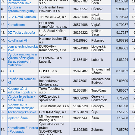
39.
36577707
10.15590
1
formovacia linka
s.r.o.
Šaca
Výroba a
Continental Tires
40.
36709557
Púchov
9.80472
spracovanie gumy
Slovakia, s.r.o.
Nová
41.
CTZ Nová Dubnica
TERMONOVA, a.s.
36322644
9.70343
1
Dubnica
EUROVIA -
42.
Kameňolom
36574988
Vígľaš
9.70237
Kameňolomy, s.r.o.
U. S. Steel Košice,
Košice -
43.
DZ Teplá valcovňa
36199222
9.17237
s.r.o.
Šaca
Hammerbacher SK,
44.
Kotolňa pri VH
34119990
Pukanec
8.98796
1
a.s.
Lom a technologická
EUROVIA -
Liptovská
45.
36574988
8.89001
linka
Kameňolomy, s.r.o.
Porúbka
Výroba magnezitu a
výroba bázických
SLOVMAG, a.s.
46.
31686184
Lubeník
8.83224
žiaruvzdorných
Lubeník
materiálov
Trnovec nad
47.
LAD
DUSLO, a.s.
35826487
8.19152
Váhom
Tepelné
Kotolňa na biomasu -
Moldava nad
48.
hospodárstvo
36173061
7.89300
K6
Bodvou
Moldava a.s.
Kogeneračná
TeHo Topoľčany,
49.
51858584
Topoľčany
7.86307
jednotka Topoľčany
s.r.o.
Výroba ferozliatin -
OFZ, akciová
Oravský
50.
36389030
7.71992
pr.ŠIROKÁ
spoločnosť
Podzámok
Kogeneračná
51.
TeHo Bardejov, s.r.o.
51848520
Bardejov
7.61998
jednotka Bardejov
52.
Technologická linka
DOLKAM Šuja, a.s.
31561870
Šuja
7.51735
1
MH Teplárenský
53.
tepláreň Žilina
36211541
Žilina
7.15780
holding, a.s.
Špeciálne cestné
Kameňolom Zuberec
práce
54.
31602363
Zuberec
7.05070
- Podspády
SLOVKOREKT,