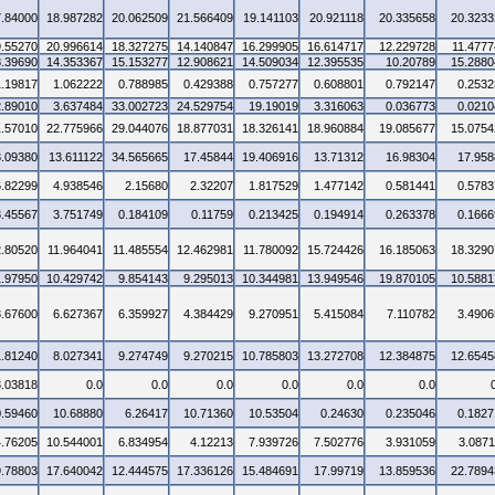
7.84000
18.987282
20.062509
21.566409
19.141103
20.921118
20.335658
20.3233
9.55270
20.996614
18.327275
14.140847
16.299905
16.614717
12.229728
11.4777
8.39690
14.353367
15.153277
12.908621
14.509034
12.395535
10.20789
15.2880
1.19817
1.062222
0.788985
0.429388
0.757277
0.608801
0.792147
0.2532
2.89010
3.637484
33.002723
24.529754
19.19019
3.316063
0.036773
0.0210
1.57010
22.775966
29.044076
18.877031
18.326141
18.960884
19.085677
15.0754
3.09380
13.611122
34.565665
17.45844
19.406916
13.71312
16.98304
17.958
6.82299
4.938546
2.15680
2.32207
1.817529
1.477142
0.581441
0.5783
3.45567
3.751749
0.184109
0.11759
0.213425
0.194914
0.263378
0.1666
2.80520
11.964041
11.485554
12.462981
11.780092
15.724426
16.185063
18.3290
1.97950
10.429742
9.854143
9.295013
10.344981
13.949546
19.870105
10.5881
3.67600
6.627367
6.359927
4.384429
9.270951
5.415084
7.110782
3.4906
1.81240
8.027341
9.274749
9.270215
10.785803
13.272708
12.384875
12.6545
3.03818
0.0
0.0
0.0
0.0
0.0
0.0
0.59460
10.68880
6.26417
10.71360
10.53504
0.24630
0.235046
0.1827
4.76205
10.544001
6.834954
4.12213
7.939726
7.502776
3.931059
3.0871
9.78803
17.640042
12.444575
17.336126
15.484691
17.99719
13.859536
22.7894