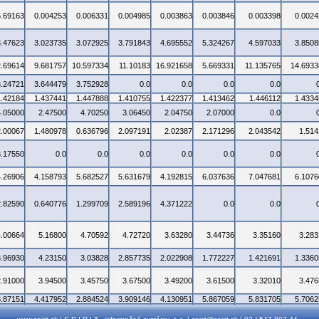
5.69163
0.004253
0.006331
0.004985
0.003863
0.003846
0.003398
0.0024
3.47623
3.023735
3.072925
3.791843
4.695552
5.324267
4.597033
3.8508
2.69614
9.681757
10.597334
11.10183
16.921658
5.669331
11.135765
14.6933
3.24721
3.644479
3.752928
0.0
0.0
0.0
0.0
1.42184
1.437441
1.447888
1.410755
1.422377
1.413462
1.446112
1.4334
4.05000
2.47500
4.70250
3.06450
2.04750
2.07000
0.0
2.00067
1.480978
0.636796
2.097191
2.02387
2.171296
2.043542
1.514
3.17550
0.0
0.0
0.0
0.0
0.0
0.0
4.26906
4.158793
5.682527
5.631679
4.192815
6.037636
7.047681
6.1076
2.82590
0.640776
1.299709
2.589196
4.371222
0.0
0.0
4.00664
5.16800
4.70592
4.72720
3.63280
3.44736
3.35160
3.283
3.96930
4.23150
3.03828
2.857735
2.022908
1.772227
1.421691
1.3360
2.91000
3.94500
3.45750
3.67500
3.49200
3.61500
3.32010
3.476
3.87151
4.417952
2.884524
3.909146
4.130951
5.867059
5.831705
5.7062