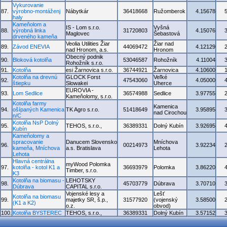
Vykurovanie
87.
výrobno-montáženj
Nábytkár
36418668
Ružomberok
4.15678
haly
Kameňolom a
IS - Lom s.r.o.
Vyšná
88.
výrobná linka
31720803
4.15076
Maglovec
Šebastová
drveného kameňa
Veolia Utilities Žiar
Žiar nad
89.
Závod ENEVIA
44069472
4.12129
nad Hronom, a.s.
Hronom
Obecný podnik
90.
Bloková kotolňa
53046587
Rohožník
4.11004
Rohožník s.r.o.
91.
Kotolňa
esi Žarnovica s.r.o.
36744921
Žarnovica
4.10600
Kotolňa na drevnú
GLOCK Forst
Veľké
92.
47543060
4.05000
štiepku
Slowakei
Uherce
EUROVIA -
93.
Lom Sedlice
36574988
Sedlice
3.97755
Kameňolomy, s.r.o.
Kotolňa farmy
Kamenica
94.
ošípaných Kamenica
TK Agro s.r.o.
51418649
3.95895
nad Cirochou
n/C
Kotolňa NsP Dolný
95.
TEHOS, s.r.o.,
36389331
Dolný Kubín
3.92695
Kubín
Kameňolomy a
spracovanie
Danucem Slovensko
Mníchova
96.
00214973
3.92234
kameňa, Mníchova
a.s. Bratislava
Lehota
Lehota
Hlavná centrálna
myWood Polomka
97.
kotolňa - kotol K1 a
36693979
Polomka
3.86220
Timber, s.r.o.
K3
Kotolňa na biomasu -
LEHOTSKY
98.
45703779
Dúbrava
3.70710
Dúbrava
CAPITAL s.r.o.
Vojenské lesy a
Lešť
Kotolňa na biomasu
99.
majetky SR, š.p.,
31577920
(vojenský
3.58500
(K1 a K2)
o.z.
obvod)
100.
Kotolňa BYSTEREC
TEHOS, s.r.o.,
36389331
Dolný Kubín
3.57152