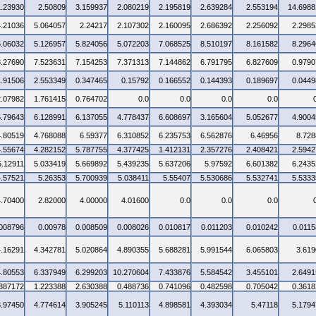
1.23930
2.50809
3.159937
2.080219
2.195819
2.639284
2.553194
14.6988
4.21036
5.064057
2.24217
2.107302
2.160095
2.686392
2.256092
2.2985
5.06032
5.126957
5.824056
5.072203
7.068525
8.510197
8.161582
8.2964
3.27690
7.523631
7.154253
7.371313
7.144862
6.791795
6.827609
0.9790
1.91506
2.553349
0.347465
0.15792
0.166552
0.144393
0.189697
0.0449
2.07982
1.761415
0.764702
0.0
0.0
0.0
0.0
5.79643
6.128991
6.137055
4.778437
6.608697
3.165604
5.052677
4.9004
4.80519
4.768088
6.59377
6.310852
6.235753
6.562876
6.46956
8.728
4.55674
4.282152
5.787755
4.377425
1.412131
2.357276
2.408421
2.5942
5.12911
5.033419
5.669892
5.439235
5.637206
5.97592
6.601382
6.2435
4.57521
5.26353
5.700939
5.038411
5.55407
5.530686
5.532741
5.5333
4.70400
2.82000
4.00000
4.01600
0.0
0.0
0.0
.008796
0.00978
0.008509
0.008026
0.010817
0.011203
0.010242
0.0115
4.16291
4.342781
5.020864
4.890355
5.688281
5.991544
6.065803
3.619
4.80553
6.337949
6.299203
10.270604
7.433876
5.584542
3.455101
2.6491
.887172
1.223388
2.630388
0.488736
0.741096
0.482598
0.705042
0.3618
3.97450
4.774614
3.905245
5.110113
4.898581
4.393034
5.47118
5.1794