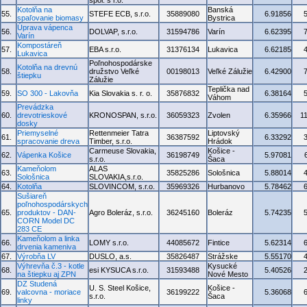
spol. s r.o.
Kotolňa na
Banská
55.
STEFE ECB, s.r.o.
35889080
6.91856
spaľovanie biomasy
Bystrica
Úprava vápenca
56.
DOLVAP, s.r.o.
31594786
Varín
6.62395
Varín
Kompostáreň
57.
EBA s.r.o.
31376134
Lukavica
6.62185
Lukavica
Poľnohospodárske
Kotolňa na drevnú
58.
družstvo Veľké
00198013
Veľké Zálužie
6.42900
štiepku
Zálužie
Teplička nad
59.
SO 300 - Lakovňa
Kia Slovakia s. r. o.
35876832
6.38164
Váhom
Prevádzka
60.
drevotrieskové
KRONOSPAN, s.r.o.
36059323
Zvolen
6.35966
1
dosky
Priemyselné
Rettenmeier Tatra
Liptovský
61.
36387592
6.33292
spracovanie dreva
Timber, s.r.o.
Hrádok
Carmeuse Slovakia,
Košice -
62.
Vápenka Košice
36198749
5.97081
s.r.o.
Šaca
Kameňolom
ALAS
63.
35825286
Sološnica
5.88014
Sološnica
SLOVAKIA,s.r.o.
64.
Kotolňa
SLOVINCOM, s.r.o.
35969326
Hurbanovo
5.78462
Sušiareň
poľnohospodárskych
65.
produktov - DAN-
Agro Boleráz, s.r.o.
36245160
Boleráz
5.74235
CORN Model DC
283 CE
Kameňolom a linka
66.
LOMY s.r.o.
44085672
Fintice
5.62314
drvenia kameniva
67.
Výrobňa LV
DUSLO, a.s.
35826487
Strážske
5.55170
Výhrevňa č.3 - kotle
Kysucké
68.
esi KYSUCA s.r.o.
31593488
5.40526
na štiepku aj ZPN
Nové Mesto
DZ Studená
U. S. Steel Košice,
Košice -
69.
valcovna - moriace
36199222
5.36068
s.r.o.
Šaca
linky