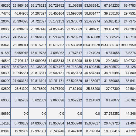
0.69280
15.960436
38.176213
20.729782
31.08698
53.082541
67.942233
65.4783
0.74740
46.64935
64.297527
55.455104
33.597086
38.881477
39.238103
29.7531
4.20340
28.394095
34.722697
35.172133
23.378673
21.472974
25.920113
24.7375
2.80860
20.898787
25.307446
24.858945
22.353869
36.489711
39.454781
24.0203
4.62560
24.156525
13.968171
15.593789
15.920279
16.49688
15.988526
14.2710
7.83470
23.188041
35.015267
15.616862
566.539498
1664.08528
1933.606149
1890.7950
0.91580
6.959915
13.619738
4.696062
1.767517
1.747024
8.374658
6.5276
1.46540
17.706112
18.089068
14.635313
15.115998
18.541229
29.93634
30.0732
7.44260
36.073482
32.138528
29.574767
36.718235
34.692345
34.805572
37.128
0.58390
19.745551
20.813371
26.502131
50.055723
40.587344
34.806496
14.800
9.09200
27.963134
19.813194
32.251171
67.522529
18.158967
31.650066
58.541
3.02800
26.61100
20.76800
24.75700
17.82100
25.38200
27.07300
22.504
3.69353
3.765762
3.622359
2.863396
2.957212
2.214363
0.178072
0.0702
4.86860
0.0
0.0
0.0
0.0
0.0
37.752352
44.346
1.51110
8.730109
14.830559
13.950934
14.355948
15.037017
20.469723
21.494
0.83010
19.92989
12.937081
8.748246
8.447108
8.709584
19.836416
4.1122