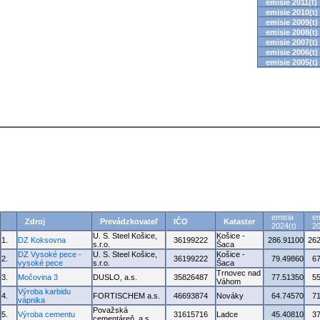
emisie 2011(t)
emisie 2010(t)
emisie 2009(t)
emisie 2008(t)
emisie 2007(t)
emisie 2006(t)
emisie 2005(t)
emisia
em
Zdroj
Prevádzkovateľ
IČO
Kataster
2024(t)
20
U. S. Steel Košice,
Košice -
1.
DZ Koksovna
36199222
286.91100
262
s.r.o.
Šaca
DZ Vysoké pece -
U. S. Steel Košice,
Košice -
2.
36199222
79.49860
6
vysoké pece
s.r.o.
Šaca
Trnovec nad
3.
Močovina 3
DUSLO, a.s.
35826487
77.51350
5
Váhom
Výroba karbidu
4.
FORTISCHEM a.s.
46693874
Nováky
64.74570
7
vápnika
Považská
5.
Výroba cementu
31615716
Ladce
45.40810
3
cementáreň, a.s.