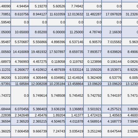
5.48090
4.94454
5.19270
5.60526
7.74942
0.0
0.0
7.70851
8.610756
8.944127
11.610359
12.013632
11.482287
17.097828
31.2326
4.59540
0.0
0.0
0.0
0.0
0.0
0.0
7.05000
10.65000
8.65200
6.00000
11.25000
4.78740
2.16630
5.95487
5.570687
5.556866
4.898396
6.537146
6.90570
7.015582
5.963
1.00560
14.416069
19.481932
17.507897
8.659735
7.893577
8.639826
8.4906
3.68973
4.766993
4.457275
0.118058
0.119792
0.123898
0.106144
0.0826
6.11231
6.260677
6.410912
4.487939
6.533114
11.155026
8.153971
8.9226
4.96200
5.101959
4.305449
6.034981
12.414924
5.362409
6.53776
6.005
6.97391
11.68584
12.008208
10.235184
13.458864
13.09620
13.09620
13.1230
5.74372
0.0
5.749614
5.748508
5.745452
5.742792
5.744197
5.7471
6.68444
6.070456
5.386403
3.636159
3.136883
3.501921
4.257521
3.8090
4.22838
2.342648
2.45476
1.89204
1.41377
1.472415
1.40563
4.4600
2.36594
2.36520
2.365215
4.504675
4.011878
4.568914
4.168773
7.5940
6.36025
7.606458
9.666739
7.24743
3.035419
3.251246
8.647544
2.5286