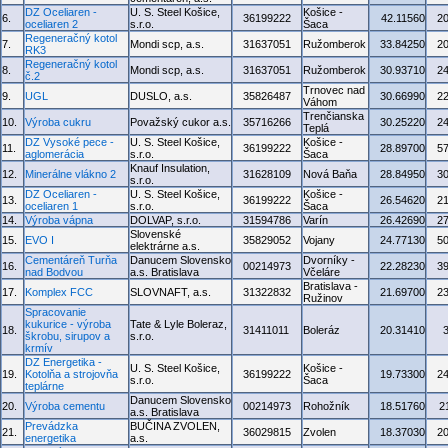
DZ Oceliaren -
U. S. Steel Košice,
Košice -
6.
36199222
42.11560
2
oceliaren 2
s.r.o.
Šaca
Regeneračný kotol
7.
Mondi scp, a.s.
31637051
Ružomberok
33.84250
2
RK3
Regeneračný kotol
8.
Mondi scp, a.s.
31637051
Ružomberok
30.93710
2
č.2
Trnovec nad
9.
UGL
DUSLO, a.s.
35826487
30.66990
2
Váhom
Trenčianska
10.
Výroba cukru
Považský cukor a.s.
35716266
30.25220
2
Teplá
DZ Vysoké pece -
U. S. Steel Košice,
Košice -
11.
36199222
28.89700
5
aglomerácia
s.r.o.
Šaca
Knauf Insulation,
12.
Minerálne vlákno 2
31628109
Nová Baňa
28.84950
3
s.r.o.
DZ Oceliaren -
U. S. Steel Košice,
Košice -
13.
36199222
26.54620
2
oceliaren 1
s.r.o.
Šaca
14.
Výroba vápna
DOLVAP, s.r.o.
31594786
Varín
26.42690
2
Slovenské
15.
EVO I
35829052
Vojany
24.77130
5
elektrárne a.s.
Cementáreň Turňa
Danucem Slovensko
Dvorníky -
16.
00214973
22.28230
3
nad Bodvou
a.s. Bratislava
Včeláre
Bratislava -
17.
Komplex FCC
SLOVNAFT, a.s.
31322832
21.69700
2
Ružinov
Spracovanie
kukurice - výroba
Tate & Lyle Boleraz,
18.
31411011
Boleráz
20.31410
škrobu, sirupov a
s.r.o.
krmív
DZ Energetika -
U. S. Steel Košice,
Košice -
19.
Kotolňa a strojovňa
36199222
19.73300
2
s.r.o.
Šaca
teplárne
Danucem Slovensko
20.
Výroba cementu
00214973
Rohožník
18.51760
2
a.s. Bratislava
Prevádzka
BUČINA ZVOLEN,
21.
36029815
Zvolen
18.37030
2
energetika
a.s.