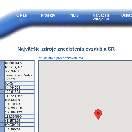
O Nás
Projekty
NEIS
Najväčšie
Odkaz
Zdroje SR
Najväčšie zdroje znečistenia ovzdušia SR
Zrušiť info o prevádzkovateľovi
Močovina 3
ľ
DUSLO, a.s.
35826487
Trnovec nad Váhom
77.5135
55.4574
84.444794
120.61328
117.351799
88.965159
108.10803
107.330016
103.862122
113.814988
65.157325
99.939246
100.50768