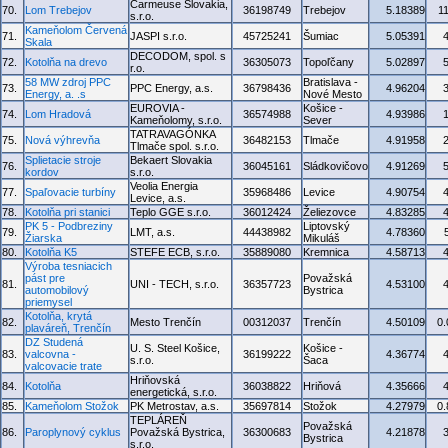
Carmeuse Slovakia,
70.
Lom Trebejov
36198749
Trebejov
5.18389
1
s.r.o.
Kameňolom Červená
71.
JASPI s.r.o.
45725241
Šumiac
5.05391
Skala
DECODOM, spol. s
72.
Kotolňa na drevo
36305073
Topoľčany
5.02897
r.o.
58 MW zdroj PPC
Bratislava -
73.
PPC Energy, a.s.
36798436
4.96204
Energy, a. .s
Nové Mesto
EUROVIA -
Košice -
74.
Lom Hradová
36574988
4.93986
Kameňolomy, s.r.o.
Sever
TATRAVAGÓNKA
75.
Nová výhrevňa
36482153
Tlmače
4.91958
Tlmače spol. s.r.o.
Splietacie stroje
Bekaert Slovakia
76.
36045161
Sládkovičovo
4.91269
kordov
s.r.o.
Veolia Energia
77.
Spaľovacie turbíny
35968486
Levice
4.90754
Levice, a.s.
78.
Kotolňa pri stanici
Teplo GGE s.r.o.
36012424
Želiezovce
4.83285
PK 5 - Podbreziny
Liptovský
79.
LMT, a.s.
44438982
4.78360
Žiarska
Mikuláš
80.
Kotolňa K5
STEFE ECB, s.r.o.
35889080
Kremnica
4.58713
Výroba tesniacich
pást pre
Považská
81.
UNI - TECH, s.r.o.
36357723
4.53100
automobilový
Bystrica
priemysel
Kotolňa, krytá
82.
Mesto Trenčín
00312037
Trenčín
4.50109
0
plaváreň, Trenčín
DZ Studená
U. S. Steel Košice,
Košice -
83.
valcovna -
36199222
4.36774
s.r.o.
Šaca
valcovacie trate
Hriňovská
84.
Kotolňa
36038822
Hriňová
4.35666
energetická, s.r.o.
85.
Kameňolom Stožok
PK Metrostav, a.s.
35697814
Stožok
4.27979
0
TEPLÁREŇ
Považská
86.
Paroplynový cyklus
Považská Bystrica,
36300683
4.21878
Bystrica
s.r.o.