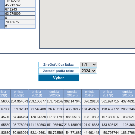
115.62768
45.212742
67.1243
63.279809
0
70.13675
0
Znečisťujúca látka:
Zoradiť podľa roku:
isia
emisia
emisia
emisia
emisia
emisia
emisia
emisia
23(t)
2022(t)
2021(t)
2020(t)
2019(t)
2018(t)
2017(t)
2016(t)
.56300
234.954573
239.100677
153.751147
392.147045
370.28158
361.924715
437.4631
7.67900
59.32613
71.549408
26.467133
43.276958
181.452469
198.457772
206.3346
5.45740
84.444794
120.61328
117.351799
88.965159
108.10803
107.330016
103.8621
1.65550
93.778024
141.160593
151.955467
213.188997
121.018683
133.825421
128.366
7.83680
50.963094
52.142661
58.793568
54.771689
44.461448
50.795744
183.2796