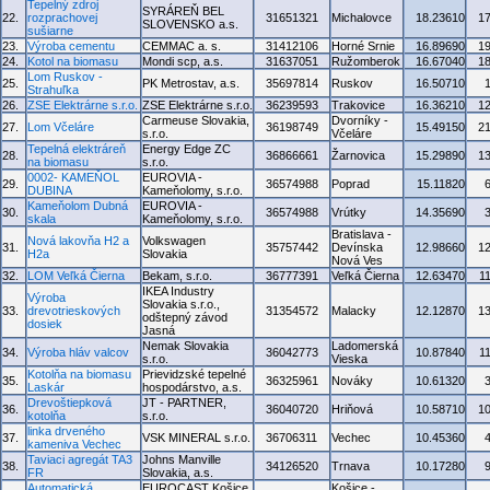
Tepelný zdroj
SYRÁREŇ BEL
22.
rozprachovej
31651321
Michalovce
18.23610
1
SLOVENSKO a.s.
sušiarne
23.
Výroba cementu
CEMMAC a. s.
31412106
Horné Srnie
16.89690
1
24.
Kotol na biomasu
Mondi scp, a.s.
31637051
Ružomberok
16.67040
1
Lom Ruskov -
25.
PK Metrostav, a.s.
35697814
Ruskov
16.50710
Strahuľka
26.
ZSE Elektrárne s.r.o.
ZSE Elektrárne s.r.o.
36239593
Trakovice
16.36210
1
Carmeuse Slovakia,
Dvorníky -
27.
Lom Včeláre
36198749
15.49150
2
s.r.o.
Včeláre
Tepelná elektráreň
Energy Edge ZC
28.
36866661
Žarnovica
15.29890
1
na biomasu
s.r.o.
0002- KAMEŇOL
EUROVIA -
29.
36574988
Poprad
15.11820
DUBINA
Kameňolomy, s.r.o.
Kameňolom Dubná
EUROVIA -
30.
36574988
Vrútky
14.35690
skala
Kameňolomy, s.r.o.
Bratislava -
Nová lakovňa H2 a
Volkswagen
31.
35757442
Devínska
12.98660
1
H2a
Slovakia
Nová Ves
32.
LOM Veľká Čierna
Bekam, s.r.o.
36777391
Veľká Čierna
12.63470
1
IKEA Industry
Výroba
Slovakia s.r.o.,
33.
drevotrieskových
31354572
Malacky
12.12870
1
odštepný závod
dosiek
Jasná
Nemak Slovakia
Ladomerská
34.
Výroba hláv valcov
36042773
10.87840
1
s.r.o.
Vieska
Kotolňa na biomasu
Prievidzské tepelné
35.
36325961
Nováky
10.61320
Laskár
hospodárstvo, a.s.
Drevoštiepková
JT - PARTNER,
36.
36040720
Hriňová
10.58710
1
kotolňa
s.r.o.
linka drveného
37.
VSK MINERAL s.r.o.
36706311
Vechec
10.45360
kameniva Vechec
Taviaci agregát TA3
Johns Manville
38.
34126520
Trnava
10.17280
FR
Slovakia, a.s.
Automatická
EUROCAST Košice,
Košice -