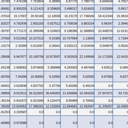
1.25790
7.476198
7.753904
6.38985
6.87770
7.788775
6.694649
4.7557
8.89081
8.955255
9.121423
8.339605
3.498317
3.624003
2.633959
5.8917
3.37010
15.17007
20.92165
12.16558
16.23170
17.736506
18.412344
15.3810
2.82027
4.792936
2.902155
0.927512
0.759036
0.883154
0.96347
2.3946
9.30797
9.771172
11.395096
9.103823
9.198386
11.368893
10.446576
11.0131
1.37550
9.521562
10.227513
9.31905
10.707584
1.13550
1.849702
1.7184
2.13174
2.32589
0.012067
0.26941
0.020121
0.019436
0.049978
0.0526
6.28006
6.947877
10.165758
10.873937
9.262929
22.149568
14.171055
12.0415
4.50138
2.908062
3.874806
3.368988
4.293093
4.487469
4.63512
6.099
9.06750
7.94280
10.90050
9.10950
8.71950
5.02500
8.97900
9.627
5.58451
3.633936
4.837752
5.37750
5.60286
0.49104
0.0
2.09856
8.912512
26.522603
36.645002
21.636866
10.394256
27.947071
33.715
6.30134
5.941872
6.921696
9.120475
8.85989
0.78492
0.0
4.35030
13.644052
17.386261
12.125054
12.684681
12.452047
11.335057
10.4309
5.81253
3.193587
0.0
0.0
0.0
0.0
0.0
4.66985
0.973586
0.0
0.0
0.0
0.0
0.0