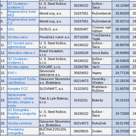
DZ Oceliaren -
U. S. Steel Košice,
Košice -
6.
36199222
42.11560
2
oceliaren 2
s.r.o.
Šaca
Regeneračný kotol
7.
Mondi scp, a.s.
31637051
Ružomberok
33.84250
2
RK3
Regeneračný kotol
8.
Mondi scp, a.s.
31637051
Ružomberok
30.93710
2
č.2
Trnovec nad
9.
UGL
DUSLO, a.s.
35826487
30.66990
2
Váhom
Trenčianska
10.
Výroba cukru
Považský cukor a.s.
35716266
30.25220
2
Teplá
DZ Vysoké pece -
U. S. Steel Košice,
Košice -
11.
36199222
28.89700
5
aglomerácia
s.r.o.
Šaca
Knauf Insulation,
12.
Minerálne vlákno 2
31628109
Nová Baňa
28.84950
3
s.r.o.
DZ Oceliaren -
U. S. Steel Košice,
Košice -
13.
36199222
26.54620
2
oceliaren 1
s.r.o.
Šaca
14.
Výroba vápna
DOLVAP, s.r.o.
31594786
Varín
26.42690
2
Slovenské
15.
EVO I
35829052
Vojany
24.77130
5
elektrárne a.s.
Cementáreň Turňa
Danucem Slovensko
Dvorníky -
16.
00214973
22.28230
3
nad Bodvou
a.s. Bratislava
Včeláre
Bratislava -
17.
Komplex FCC
SLOVNAFT, a.s.
31322832
21.69700
2
Ružinov
Spracovanie
kukurice - výroba
Tate & Lyle Boleraz,
18.
31411011
Boleráz
20.31410
škrobu, sirupov a
s.r.o.
krmív
DZ Energetika -
U. S. Steel Košice,
Košice -
19.
Kotolňa a strojovňa
36199222
19.73300
2
s.r.o.
Šaca
teplárne
Danucem Slovensko
20.
Výroba cementu
00214973
Rohožník
18.51760
2
a.s. Bratislava
Prevádzka
BUČINA ZVOLEN,
21.
36029815
Zvolen
18.37030
2
energetika
a.s.