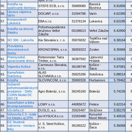
spol. s r.o.
Kotolňa na
Banská
55.
STEFE ECB, s.r.o.
35889080
6.91856
spaľovanie biomasy
Bystrica
Úprava vápenca
56.
DOLVAP, s.r.o.
31594786
Varín
6.62395
Varín
Kompostáreň
57.
EBA s.r.o.
31376134
Lukavica
6.62185
Lukavica
Poľnohospodárske
Kotolňa na drevnú
58.
družstvo Veľké
00198013
Veľké Zálužie
6.42900
štiepku
Zálužie
Teplička nad
59.
SO 300 - Lakovňa
Kia Slovakia s. r. o.
35876832
6.38164
Váhom
Prevádzka
60.
drevotrieskové
KRONOSPAN, s.r.o.
36059323
Zvolen
6.35966
1
dosky
Priemyselné
Rettenmeier Tatra
Liptovský
61.
36387592
6.33292
spracovanie dreva
Timber, s.r.o.
Hrádok
Carmeuse Slovakia,
Košice -
62.
Vápenka Košice
36198749
5.97081
s.r.o.
Šaca
Kameňolom
ALAS
63.
35825286
Sološnica
5.88014
Sološnica
SLOVAKIA,s.r.o.
64.
Kotolňa
SLOVINCOM, s.r.o.
35969326
Hurbanovo
5.78462
Sušiareň
poľnohospodárskych
65.
produktov - DAN-
Agro Boleráz, s.r.o.
36245160
Boleráz
5.74235
CORN Model DC
283 CE
Kameňolom a linka
66.
LOMY s.r.o.
44085672
Fintice
5.62314
drvenia kameniva
67.
Výrobňa LV
DUSLO, a.s.
35826487
Strážske
5.55170
Výhrevňa č.3 - kotle
Kysucké
68.
esi KYSUCA s.r.o.
31593488
5.40526
na štiepku aj ZPN
Nové Mesto
DZ Studená
U. S. Steel Košice,
Košice -
69.
valcovna - moriace
36199222
5.36068
s.r.o.
Šaca
linky