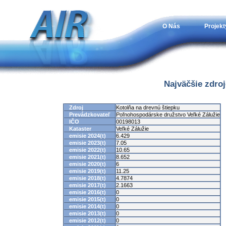
O Nás
Projekt
Najväčšie zdro
Zdroj
Kotolňa na drevnú štiepku
Prevádzkovateľ
Poľnohospodárske družstvo Veľké Zálužie
IČO
00198013
Kataster
Veľké Zálužie
emisie 2024(t)
6.429
emisie 2023(t)
7.05
emisie 2022(t)
10.65
emisie 2021(t)
8.652
emisie 2020(t)
6
emisie 2019(t)
11.25
emisie 2018(t)
4.7874
emisie 2017(t)
2.1663
emisie 2016(t)
0
emisie 2015(t)
0
emisie 2014(t)
0
emisie 2013(t)
0
emisie 2012(t)
0