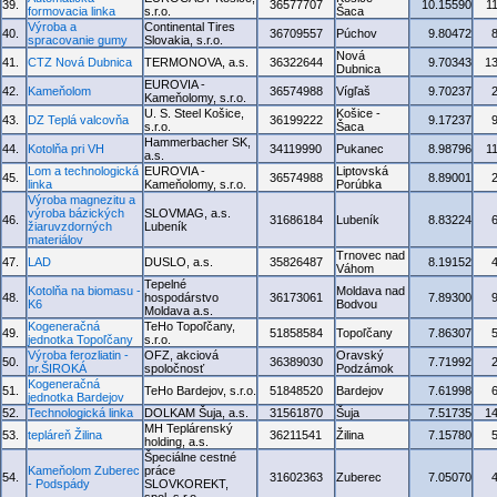
39.
36577707
10.15590
1
formovacia linka
s.r.o.
Šaca
Výroba a
Continental Tires
40.
36709557
Púchov
9.80472
spracovanie gumy
Slovakia, s.r.o.
Nová
41.
CTZ Nová Dubnica
TERMONOVA, a.s.
36322644
9.70343
1
Dubnica
EUROVIA -
42.
Kameňolom
36574988
Vígľaš
9.70237
Kameňolomy, s.r.o.
U. S. Steel Košice,
Košice -
43.
DZ Teplá valcovňa
36199222
9.17237
s.r.o.
Šaca
Hammerbacher SK,
44.
Kotolňa pri VH
34119990
Pukanec
8.98796
1
a.s.
Lom a technologická
EUROVIA -
Liptovská
45.
36574988
8.89001
linka
Kameňolomy, s.r.o.
Porúbka
Výroba magnezitu a
výroba bázických
SLOVMAG, a.s.
46.
31686184
Lubeník
8.83224
žiaruvzdorných
Lubeník
materiálov
Trnovec nad
47.
LAD
DUSLO, a.s.
35826487
8.19152
Váhom
Tepelné
Kotolňa na biomasu -
Moldava nad
48.
hospodárstvo
36173061
7.89300
K6
Bodvou
Moldava a.s.
Kogeneračná
TeHo Topoľčany,
49.
51858584
Topoľčany
7.86307
jednotka Topoľčany
s.r.o.
Výroba ferozliatin -
OFZ, akciová
Oravský
50.
36389030
7.71992
pr.ŠIROKÁ
spoločnosť
Podzámok
Kogeneračná
51.
TeHo Bardejov, s.r.o.
51848520
Bardejov
7.61998
jednotka Bardejov
52.
Technologická linka
DOLKAM Šuja, a.s.
31561870
Šuja
7.51735
1
MH Teplárenský
53.
tepláreň Žilina
36211541
Žilina
7.15780
holding, a.s.
Špeciálne cestné
Kameňolom Zuberec
práce
54.
31602363
Zuberec
7.05070
- Podspády
SLOVKOREKT,