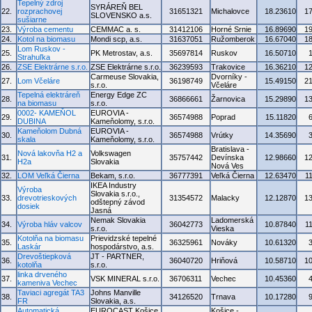
Tepelný zdroj
SYRÁREŇ BEL
22.
rozprachovej
31651321
Michalovce
18.23610
1
SLOVENSKO a.s.
sušiarne
23.
Výroba cementu
CEMMAC a. s.
31412106
Horné Srnie
16.89690
1
24.
Kotol na biomasu
Mondi scp, a.s.
31637051
Ružomberok
16.67040
1
Lom Ruskov -
25.
PK Metrostav, a.s.
35697814
Ruskov
16.50710
Strahuľka
26.
ZSE Elektrárne s.r.o.
ZSE Elektrárne s.r.o.
36239593
Trakovice
16.36210
1
Carmeuse Slovakia,
Dvorníky -
27.
Lom Včeláre
36198749
15.49150
2
s.r.o.
Včeláre
Tepelná elektráreň
Energy Edge ZC
28.
36866661
Žarnovica
15.29890
1
na biomasu
s.r.o.
0002- KAMEŇOL
EUROVIA -
29.
36574988
Poprad
15.11820
DUBINA
Kameňolomy, s.r.o.
Kameňolom Dubná
EUROVIA -
30.
36574988
Vrútky
14.35690
skala
Kameňolomy, s.r.o.
Bratislava -
Nová lakovňa H2 a
Volkswagen
31.
35757442
Devínska
12.98660
1
H2a
Slovakia
Nová Ves
32.
LOM Veľká Čierna
Bekam, s.r.o.
36777391
Veľká Čierna
12.63470
1
IKEA Industry
Výroba
Slovakia s.r.o.,
33.
drevotrieskových
31354572
Malacky
12.12870
1
odštepný závod
dosiek
Jasná
Nemak Slovakia
Ladomerská
34.
Výroba hláv valcov
36042773
10.87840
1
s.r.o.
Vieska
Kotolňa na biomasu
Prievidzské tepelné
35.
36325961
Nováky
10.61320
Laskár
hospodárstvo, a.s.
Drevoštiepková
JT - PARTNER,
36.
36040720
Hriňová
10.58710
1
kotolňa
s.r.o.
linka drveného
37.
VSK MINERAL s.r.o.
36706311
Vechec
10.45360
kameniva Vechec
Taviaci agregát TA3
Johns Manville
38.
34126520
Trnava
10.17280
FR
Slovakia, a.s.
Automatická
EUROCAST Košice,
Košice -