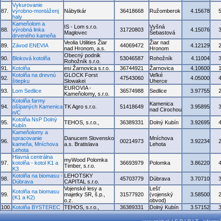
Vykurovanie
87.
výrobno-montáženj
Nábytkár
36418668
Ružomberok
4.15678
haly
Kameňolom a
IS - Lom s.r.o.
Vyšná
88.
výrobná linka
31720803
4.15076
Maglovec
Šebastová
drveného kameňa
Veolia Utilities Žiar
Žiar nad
89.
Závod ENEVIA
44069472
4.12129
nad Hronom, a.s.
Hronom
Obecný podnik
90.
Bloková kotolňa
53046587
Rohožník
4.11004
Rohožník s.r.o.
91.
Kotolňa
esi Žarnovica s.r.o.
36744921
Žarnovica
4.10600
Kotolňa na drevnú
GLOCK Forst
Veľké
92.
47543060
4.05000
štiepku
Slowakei
Uherce
EUROVIA -
93.
Lom Sedlice
36574988
Sedlice
3.97755
Kameňolomy, s.r.o.
Kotolňa farmy
Kamenica
94.
ošípaných Kamenica
TK Agro s.r.o.
51418649
3.95895
nad Cirochou
n/C
Kotolňa NsP Dolný
95.
TEHOS, s.r.o.,
36389331
Dolný Kubín
3.92695
Kubín
Kameňolomy a
spracovanie
Danucem Slovensko
Mníchova
96.
00214973
3.92234
kameňa, Mníchova
a.s. Bratislava
Lehota
Lehota
Hlavná centrálna
myWood Polomka
97.
kotolňa - kotol K1 a
36693979
Polomka
3.86220
Timber, s.r.o.
K3
Kotolňa na biomasu -
LEHOTSKY
98.
45703779
Dúbrava
3.70710
Dúbrava
CAPITAL s.r.o.
Vojenské lesy a
Lešť
Kotolňa na biomasu
99.
majetky SR, š.p.,
31577920
(vojenský
3.58500
(K1 a K2)
o.z.
obvod)
100.
Kotolňa BYSTEREC
TEHOS, s.r.o.,
36389331
Dolný Kubín
3.57152