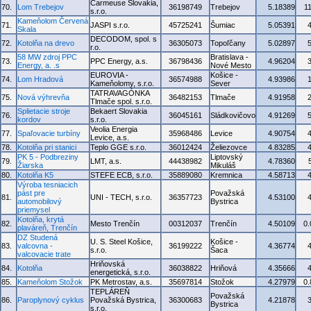
Carmeuse Slovakia,
70.
Lom Trebejov
36198749
Trebejov
5.18389
1
s.r.o.
Kameňolom Červená
71.
JASPI s.r.o.
45725241
Šumiac
5.05391
Skala
DECODOM, spol. s
72.
Kotolňa na drevo
36305073
Topoľčany
5.02897
r.o.
58 MW zdroj PPC
Bratislava -
73.
PPC Energy, a.s.
36798436
4.96204
Energy, a. .s
Nové Mesto
EUROVIA -
Košice -
74.
Lom Hradová
36574988
4.93986
Kameňolomy, s.r.o.
Sever
TATRAVAGÓNKA
75.
Nová výhrevňa
36482153
Tlmače
4.91958
Tlmače spol. s.r.o.
Splietacie stroje
Bekaert Slovakia
76.
36045161
Sládkovičovo
4.91269
kordov
s.r.o.
Veolia Energia
77.
Spaľovacie turbíny
35968486
Levice
4.90754
Levice, a.s.
78.
Kotolňa pri stanici
Teplo GGE s.r.o.
36012424
Želiezovce
4.83285
PK 5 - Podbreziny
Liptovský
79.
LMT, a.s.
44438982
4.78360
Žiarska
Mikuláš
80.
Kotolňa K5
STEFE ECB, s.r.o.
35889080
Kremnica
4.58713
Výroba tesniacich
pást pre
Považská
81.
UNI - TECH, s.r.o.
36357723
4.53100
automobilový
Bystrica
priemysel
Kotolňa, krytá
82.
Mesto Trenčín
00312037
Trenčín
4.50109
0
plaváreň, Trenčín
DZ Studená
U. S. Steel Košice,
Košice -
83.
valcovna -
36199222
4.36774
s.r.o.
Šaca
valcovacie trate
Hriňovská
84.
Kotolňa
36038822
Hriňová
4.35666
energetická, s.r.o.
85.
Kameňolom Stožok
PK Metrostav, a.s.
35697814
Stožok
4.27979
0
TEPLÁREŇ
Považská
86.
Paroplynový cyklus
Považská Bystrica,
36300683
4.21878
Bystrica
s.r.o.