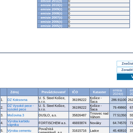
emisie 2011(t)
0
emisie 2010(t)
0
emisie 2009(t)
0
emisie 2008(t)
0
emisie 2007(t)
0
emisie 2006(t)
0
emisie 2005(t)
0
Znečisť
Zoradiť
emisia
em
Zdroj
Prevádzkovateľ
IČO
Kataster
2024(t)
20
U. S. Steel Košice,
Košice -
1.
DZ Koksovna
36199222
286.91100
262
s.r.o.
Šaca
DZ Vysoké pece -
U. S. Steel Košice,
Košice -
2.
36199222
79.49860
6
vysoké pece
s.r.o.
Šaca
Trnovec nad
3.
Močovina 3
DUSLO, a.s.
35826487
77.51350
5
Váhom
Výroba karbidu
4.
FORTISCHEM a.s.
46693874
Nováky
64.74570
7
vápnika
Považská
5.
Výroba cementu
31615716
Ladce
45.40810
3
cementáreň, a.s.