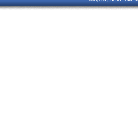
www.spirit.sk | S P I R I T - inform