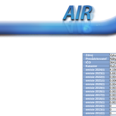
Zdroj
Vyku
Prevádzkovateľ
Náby
IČO
3641
Kataster
Ruž
emisie 2024(t)
4.15
emisie 2023(t)
5.69
emisie 2022(t)
0.00
emisie 2021(t)
0.00
emisie 2020(t)
0.00
emisie 2019(t)
0.00
emisie 2018(t)
0.00
emisie 2017(t)
0.00
emisie 2016(t)
0.00
emisie 2015(t)
0.00
emisie 2014(t)
0
emisie 2013(t)
0
emisie 2012(t)
0