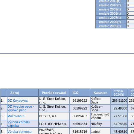
emisie 2011(t)
0
emisie 2010(t)
0
emisie 2009(t)
0
emisie 2008(t)
0
emisie 2007(t)
0
emisie 2006(t)
0
emisie 2005(t)
0
emisia
em
Zdroj
Prevádzkovateľ
IČO
Kataster
2024(t)
20
U. S. Steel Košice,
Košice -
1.
DZ Koksovna
36199222
286.91100
262
s.r.o.
Šaca
DZ Vysoké pece -
U. S. Steel Košice,
Košice -
2.
36199222
79.49860
6
vysoké pece
s.r.o.
Šaca
Trnovec nad
3.
Močovina 3
DUSLO, a.s.
35826487
77.51350
5
Váhom
Výroba karbidu
4.
FORTISCHEM a.s.
46693874
Nováky
64.74570
7
vápnika
Považská
5.
Výroba cementu
31615716
Ladce
45.40810
3
cementáreň, a.s.