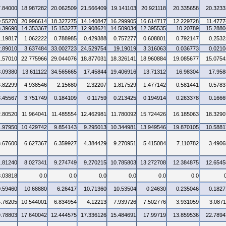
7.84000
18.987282
20.062509
21.566409
19.141103
20.921118
20.335658
20.3233
9.55270
20.996614
18.327275
14.140847
16.299905
16.614717
12.229728
11.4777
8.39690
14.353367
15.153277
12.908621
14.509034
12.395535
10.20789
15.2880
1.19817
1.062222
0.788985
0.429388
0.757277
0.608801
0.792147
0.2532
2.89010
3.637484
33.002723
24.529754
19.19019
3.316063
0.036773
0.0210
1.57010
22.775966
29.044076
18.877031
18.326141
18.960884
19.085677
15.0754
3.09380
13.611122
34.565665
17.45844
19.406916
13.71312
16.98304
17.958
6.82299
4.938546
2.15680
2.32207
1.817529
1.477142
0.581441
0.5783
3.45567
3.751749
0.184109
0.11759
0.213425
0.194914
0.263378
0.1666
2.80520
11.964041
11.485554
12.462981
11.780092
15.724426
16.185063
18.3290
1.97950
10.429742
9.854143
9.295013
10.344981
13.949546
19.870105
10.5881
3.67600
6.627367
6.359927
4.384429
9.270951
5.415084
7.110782
3.4906
1.81240
8.027341
9.274749
9.270215
10.785803
13.272708
12.384875
12.6545
3.03818
0.0
0.0
0.0
0.0
0.0
0.0
0.59460
10.68880
6.26417
10.71360
10.53504
0.24630
0.235046
0.1827
4.76205
10.544001
6.834954
4.12213
7.939726
7.502776
3.931059
3.0871
9.78803
17.640042
12.444575
17.336126
15.484691
17.99719
13.859536
22.7894