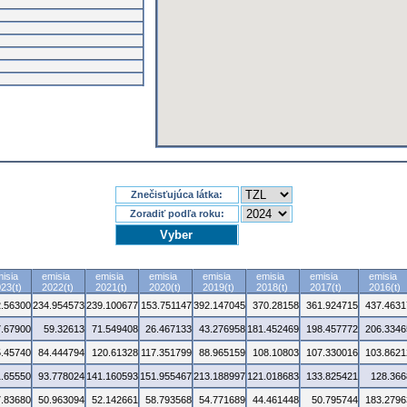
Znečisťujúca látka:
Zoradiť podľa roku:
isia
emisia
emisia
emisia
emisia
emisia
emisia
emisia
23(t)
2022(t)
2021(t)
2020(t)
2019(t)
2018(t)
2017(t)
2016(t)
.56300
234.954573
239.100677
153.751147
392.147045
370.28158
361.924715
437.4631
7.67900
59.32613
71.549408
26.467133
43.276958
181.452469
198.457772
206.3346
5.45740
84.444794
120.61328
117.351799
88.965159
108.10803
107.330016
103.8621
1.65550
93.778024
141.160593
151.955467
213.188997
121.018683
133.825421
128.366
7.83680
50.963094
52.142661
58.793568
54.771689
44.461448
50.795744
183.2796