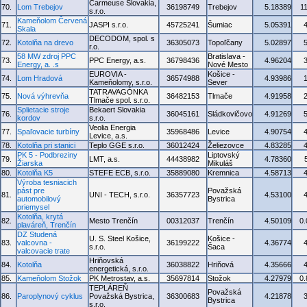
Carmeuse Slovakia,
70.
Lom Trebejov
36198749
Trebejov
5.18389
1
s.r.o.
Kameňolom Červená
71.
JASPI s.r.o.
45725241
Šumiac
5.05391
Skala
DECODOM, spol. s
72.
Kotolňa na drevo
36305073
Topoľčany
5.02897
r.o.
58 MW zdroj PPC
Bratislava -
73.
PPC Energy, a.s.
36798436
4.96204
Energy, a. .s
Nové Mesto
EUROVIA -
Košice -
74.
Lom Hradová
36574988
4.93986
Kameňolomy, s.r.o.
Sever
TATRAVAGÓNKA
75.
Nová výhrevňa
36482153
Tlmače
4.91958
Tlmače spol. s.r.o.
Splietacie stroje
Bekaert Slovakia
76.
36045161
Sládkovičovo
4.91269
kordov
s.r.o.
Veolia Energia
77.
Spaľovacie turbíny
35968486
Levice
4.90754
Levice, a.s.
78.
Kotolňa pri stanici
Teplo GGE s.r.o.
36012424
Želiezovce
4.83285
PK 5 - Podbreziny
Liptovský
79.
LMT, a.s.
44438982
4.78360
Žiarska
Mikuláš
80.
Kotolňa K5
STEFE ECB, s.r.o.
35889080
Kremnica
4.58713
Výroba tesniacich
pást pre
Považská
81.
UNI - TECH, s.r.o.
36357723
4.53100
automobilový
Bystrica
priemysel
Kotolňa, krytá
82.
Mesto Trenčín
00312037
Trenčín
4.50109
0
plaváreň, Trenčín
DZ Studená
U. S. Steel Košice,
Košice -
83.
valcovna -
36199222
4.36774
s.r.o.
Šaca
valcovacie trate
Hriňovská
84.
Kotolňa
36038822
Hriňová
4.35666
energetická, s.r.o.
85.
Kameňolom Stožok
PK Metrostav, a.s.
35697814
Stožok
4.27979
0
TEPLÁREŇ
Považská
86.
Paroplynový cyklus
Považská Bystrica,
36300683
4.21878
Bystrica
s.r.o.