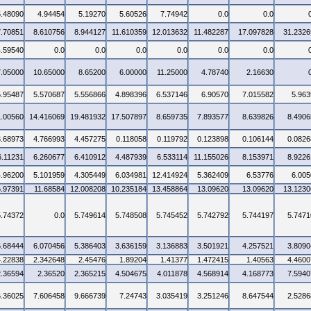
5.48090
4.94454
5.19270
5.60526
7.74942
0.0
0.0
7.70851
8.610756
8.944127
11.610359
12.013632
11.482287
17.097828
31.2326
4.59540
0.0
0.0
0.0
0.0
0.0
0.0
7.05000
10.65000
8.65200
6.00000
11.25000
4.78740
2.16630
5.95487
5.570687
5.556866
4.898396
6.537146
6.90570
7.015582
5.963
1.00560
14.416069
19.481932
17.507897
8.659735
7.893577
8.639826
8.4906
3.68973
4.766993
4.457275
0.118058
0.119792
0.123898
0.106144
0.0826
6.11231
6.260677
6.410912
4.487939
6.533114
11.155026
8.153971
8.9226
4.96200
5.101959
4.305449
6.034981
12.414924
5.362409
6.53776
6.005
6.97391
11.68584
12.008208
10.235184
13.458864
13.09620
13.09620
13.1230
5.74372
0.0
5.749614
5.748508
5.745452
5.742792
5.744197
5.7471
6.68444
6.070456
5.386403
3.636159
3.136883
3.501921
4.257521
3.8090
4.22838
2.342648
2.45476
1.89204
1.41377
1.472415
1.40563
4.4600
2.36594
2.36520
2.365215
4.504675
4.011878
4.568914
4.168773
7.5940
6.36025
7.606458
9.666739
7.24743
3.035419
3.251246
8.647544
2.5286