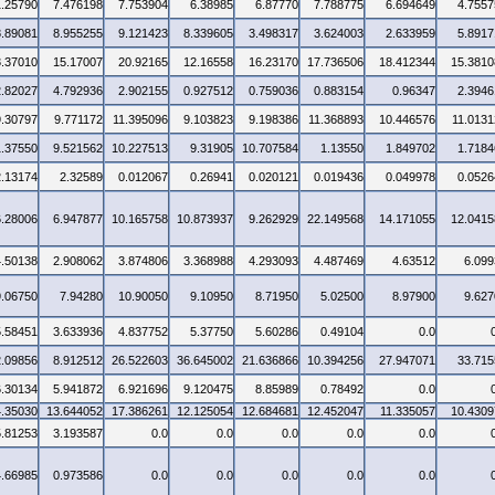
1.25790
7.476198
7.753904
6.38985
6.87770
7.788775
6.694649
4.7557
8.89081
8.955255
9.121423
8.339605
3.498317
3.624003
2.633959
5.8917
3.37010
15.17007
20.92165
12.16558
16.23170
17.736506
18.412344
15.3810
2.82027
4.792936
2.902155
0.927512
0.759036
0.883154
0.96347
2.3946
9.30797
9.771172
11.395096
9.103823
9.198386
11.368893
10.446576
11.0131
1.37550
9.521562
10.227513
9.31905
10.707584
1.13550
1.849702
1.7184
2.13174
2.32589
0.012067
0.26941
0.020121
0.019436
0.049978
0.0526
6.28006
6.947877
10.165758
10.873937
9.262929
22.149568
14.171055
12.0415
4.50138
2.908062
3.874806
3.368988
4.293093
4.487469
4.63512
6.099
9.06750
7.94280
10.90050
9.10950
8.71950
5.02500
8.97900
9.627
5.58451
3.633936
4.837752
5.37750
5.60286
0.49104
0.0
2.09856
8.912512
26.522603
36.645002
21.636866
10.394256
27.947071
33.715
6.30134
5.941872
6.921696
9.120475
8.85989
0.78492
0.0
4.35030
13.644052
17.386261
12.125054
12.684681
12.452047
11.335057
10.4309
5.81253
3.193587
0.0
0.0
0.0
0.0
0.0
4.66985
0.973586
0.0
0.0
0.0
0.0
0.0