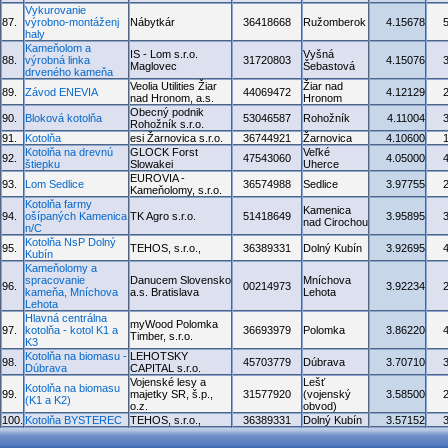
Vykurovanie
87.
výrobno-montáženj
Nábytkár
36418668
Ružomberok
4.15678
haly
Kameňolom a
IS - Lom s.r.o.
Vyšná
88.
výrobná linka
31720803
4.15076
Maglovec
Šebastová
drveného kameňa
Veolia Utilities Žiar
Žiar nad
89.
Závod ENEVIA
44069472
4.12129
nad Hronom, a.s.
Hronom
Obecný podnik
90.
Bloková kotolňa
53046587
Rohožník
4.11004
Rohožník s.r.o.
91.
Kotolňa
esi Žarnovica s.r.o.
36744921
Žarnovica
4.10600
Kotolňa na drevnú
GLOCK Forst
Veľké
92.
47543060
4.05000
štiepku
Slowakei
Uherce
EUROVIA -
93.
Lom Sedlice
36574988
Sedlice
3.97755
Kameňolomy, s.r.o.
Kotolňa farmy
Kamenica
94.
ošípaných Kamenica
TK Agro s.r.o.
51418649
3.95895
nad Cirochou
n/C
Kotolňa NsP Dolný
95.
TEHOS, s.r.o.,
36389331
Dolný Kubín
3.92695
Kubín
Kameňolomy a
spracovanie
Danucem Slovensko
Mníchova
96.
00214973
3.92234
kameňa, Mníchova
a.s. Bratislava
Lehota
Lehota
Hlavná centrálna
myWood Polomka
97.
kotolňa - kotol K1 a
36693979
Polomka
3.86220
Timber, s.r.o.
K3
Kotolňa na biomasu -
LEHOTSKY
98.
45703779
Dúbrava
3.70710
Dúbrava
CAPITAL s.r.o.
Vojenské lesy a
Lešť
Kotolňa na biomasu
99.
majetky SR, š.p.,
31577920
(vojenský
3.58500
(K1 a K2)
o.z.
obvod)
100.
Kotolňa BYSTEREC
TEHOS, s.r.o.,
36389331
Dolný Kubín
3.57152