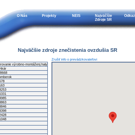
O Nás
Projekty
NEIS
Najväčšie
Odkaz
Zdroje SR
Najväčšie zdroje znečistenia ovzdušia SR
Zrušiť info o prevádzkovateľovi
rovanie výrobno-montáženj haly
tkár
8668
omberok
678
163
4253
6331
4985
3863
3846
3398
2428
1048