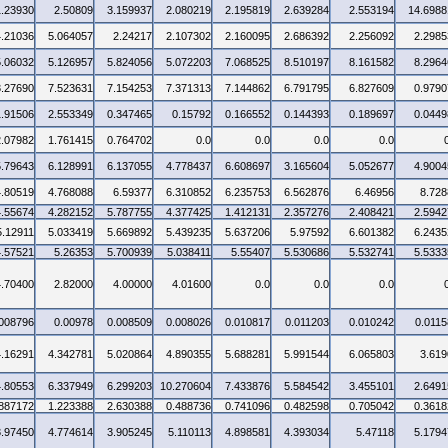
1.23930
2.50809
3.159937
2.080219
2.195819
2.639284
2.553194
14.6988
4.21036
5.064057
2.24217
2.107302
2.160095
2.686392
2.256092
2.2985
5.06032
5.126957
5.824056
5.072203
7.068525
8.510197
8.161582
8.2964
3.27690
7.523631
7.154253
7.371313
7.144862
6.791795
6.827609
0.9790
1.91506
2.553349
0.347465
0.15792
0.166552
0.144393
0.189697
0.0449
2.07982
1.761415
0.764702
0.0
0.0
0.0
0.0
5.79643
6.128991
6.137055
4.778437
6.608697
3.165604
5.052677
4.9004
4.80519
4.768088
6.59377
6.310852
6.235753
6.562876
6.46956
8.728
4.55674
4.282152
5.787755
4.377425
1.412131
2.357276
2.408421
2.5942
5.12911
5.033419
5.669892
5.439235
5.637206
5.97592
6.601382
6.2435
4.57521
5.26353
5.700939
5.038411
5.55407
5.530686
5.532741
5.5333
4.70400
2.82000
4.00000
4.01600
0.0
0.0
0.0
.008796
0.00978
0.008509
0.008026
0.010817
0.011203
0.010242
0.0115
4.16291
4.342781
5.020864
4.890355
5.688281
5.991544
6.065803
3.619
4.80553
6.337949
6.299203
10.270604
7.433876
5.584542
3.455101
2.6491
.887172
1.223388
2.630388
0.488736
0.741096
0.482598
0.705042
0.3618
3.97450
4.774614
3.905245
5.110113
4.898581
4.393034
5.47118
5.1794