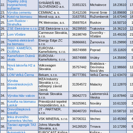
Tepelný zdroj
SYRÁREŇ BEL
22.
rozprachovej
31651321
Michalovce
18.23610
1
SLOVENSKO a.s.
sušiarne
23.
Výroba cementu
CEMMAC a. s.
31412106
Horné Srnie
16.89690
1
24.
Kotol na biomasu
Mondi scp, a.s.
31637051
Ružomberok
16.67040
1
Lom Ruskov -
25.
PK Metrostav, a.s.
35697814
Ruskov
16.50710
Strahuľka
26.
ZSE Elektrárne s.r.o.
ZSE Elektrárne s.r.o.
36239593
Trakovice
16.36210
1
Carmeuse Slovakia,
Dvorníky -
27.
Lom Včeláre
36198749
15.49150
2
s.r.o.
Včeláre
Tepelná elektráreň
Energy Edge ZC
28.
36866661
Žarnovica
15.29890
1
na biomasu
s.r.o.
0002- KAMEŇOL
EUROVIA -
29.
36574988
Poprad
15.11820
DUBINA
Kameňolomy, s.r.o.
Kameňolom Dubná
EUROVIA -
30.
36574988
Vrútky
14.35690
skala
Kameňolomy, s.r.o.
Bratislava -
Nová lakovňa H2 a
Volkswagen
31.
35757442
Devínska
12.98660
1
H2a
Slovakia
Nová Ves
32.
LOM Veľká Čierna
Bekam, s.r.o.
36777391
Veľká Čierna
12.63470
1
IKEA Industry
Výroba
Slovakia s.r.o.,
33.
drevotrieskových
31354572
Malacky
12.12870
1
odštepný závod
dosiek
Jasná
Nemak Slovakia
Ladomerská
34.
Výroba hláv valcov
36042773
10.87840
1
s.r.o.
Vieska
Kotolňa na biomasu
Prievidzské tepelné
35.
36325961
Nováky
10.61320
Laskár
hospodárstvo, a.s.
Drevoštiepková
JT - PARTNER,
36.
36040720
Hriňová
10.58710
1
kotolňa
s.r.o.
linka drveného
37.
VSK MINERAL s.r.o.
36706311
Vechec
10.45360
kameniva Vechec
Taviaci agregát TA3
Johns Manville
38.
34126520
Trnava
10.17280
FR
Slovakia, a.s.
Automatická
EUROCAST Košice,
Košice -