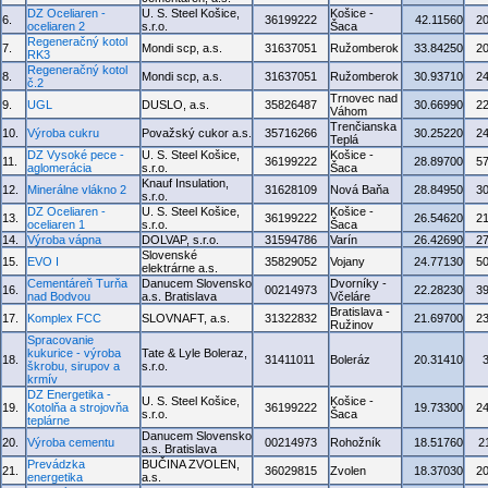
DZ Oceliaren -
U. S. Steel Košice,
Košice -
6.
36199222
42.11560
2
oceliaren 2
s.r.o.
Šaca
Regeneračný kotol
7.
Mondi scp, a.s.
31637051
Ružomberok
33.84250
2
RK3
Regeneračný kotol
8.
Mondi scp, a.s.
31637051
Ružomberok
30.93710
2
č.2
Trnovec nad
9.
UGL
DUSLO, a.s.
35826487
30.66990
2
Váhom
Trenčianska
10.
Výroba cukru
Považský cukor a.s.
35716266
30.25220
2
Teplá
DZ Vysoké pece -
U. S. Steel Košice,
Košice -
11.
36199222
28.89700
5
aglomerácia
s.r.o.
Šaca
Knauf Insulation,
12.
Minerálne vlákno 2
31628109
Nová Baňa
28.84950
3
s.r.o.
DZ Oceliaren -
U. S. Steel Košice,
Košice -
13.
36199222
26.54620
2
oceliaren 1
s.r.o.
Šaca
14.
Výroba vápna
DOLVAP, s.r.o.
31594786
Varín
26.42690
2
Slovenské
15.
EVO I
35829052
Vojany
24.77130
5
elektrárne a.s.
Cementáreň Turňa
Danucem Slovensko
Dvorníky -
16.
00214973
22.28230
3
nad Bodvou
a.s. Bratislava
Včeláre
Bratislava -
17.
Komplex FCC
SLOVNAFT, a.s.
31322832
21.69700
2
Ružinov
Spracovanie
kukurice - výroba
Tate & Lyle Boleraz,
18.
31411011
Boleráz
20.31410
škrobu, sirupov a
s.r.o.
krmív
DZ Energetika -
U. S. Steel Košice,
Košice -
19.
Kotolňa a strojovňa
36199222
19.73300
2
s.r.o.
Šaca
teplárne
Danucem Slovensko
20.
Výroba cementu
00214973
Rohožník
18.51760
2
a.s. Bratislava
Prevádzka
BUČINA ZVOLEN,
21.
36029815
Zvolen
18.37030
2
energetika
a.s.