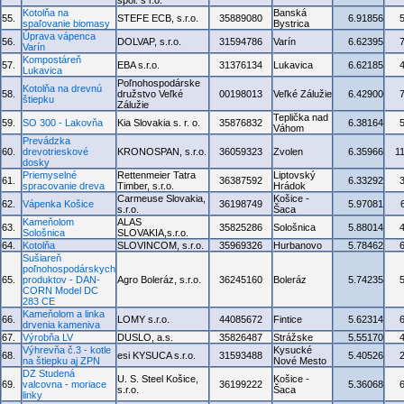
spol. s r.o.
Kotolňa na
Banská
55.
STEFE ECB, s.r.o.
35889080
6.91856
spaľovanie biomasy
Bystrica
Úprava vápenca
56.
DOLVAP, s.r.o.
31594786
Varín
6.62395
Varín
Kompostáreň
57.
EBA s.r.o.
31376134
Lukavica
6.62185
Lukavica
Poľnohospodárske
Kotolňa na drevnú
58.
družstvo Veľké
00198013
Veľké Zálužie
6.42900
štiepku
Zálužie
Teplička nad
59.
SO 300 - Lakovňa
Kia Slovakia s. r. o.
35876832
6.38164
Váhom
Prevádzka
60.
drevotrieskové
KRONOSPAN, s.r.o.
36059323
Zvolen
6.35966
1
dosky
Priemyselné
Rettenmeier Tatra
Liptovský
61.
36387592
6.33292
spracovanie dreva
Timber, s.r.o.
Hrádok
Carmeuse Slovakia,
Košice -
62.
Vápenka Košice
36198749
5.97081
s.r.o.
Šaca
Kameňolom
ALAS
63.
35825286
Sološnica
5.88014
Sološnica
SLOVAKIA,s.r.o.
64.
Kotolňa
SLOVINCOM, s.r.o.
35969326
Hurbanovo
5.78462
Sušiareň
poľnohospodárskych
65.
produktov - DAN-
Agro Boleráz, s.r.o.
36245160
Boleráz
5.74235
CORN Model DC
283 CE
Kameňolom a linka
66.
LOMY s.r.o.
44085672
Fintice
5.62314
drvenia kameniva
67.
Výrobňa LV
DUSLO, a.s.
35826487
Strážske
5.55170
Výhrevňa č.3 - kotle
Kysucké
68.
esi KYSUCA s.r.o.
31593488
5.40526
na štiepku aj ZPN
Nové Mesto
DZ Studená
U. S. Steel Košice,
Košice -
69.
valcovna - moriace
36199222
5.36068
s.r.o.
Šaca
linky