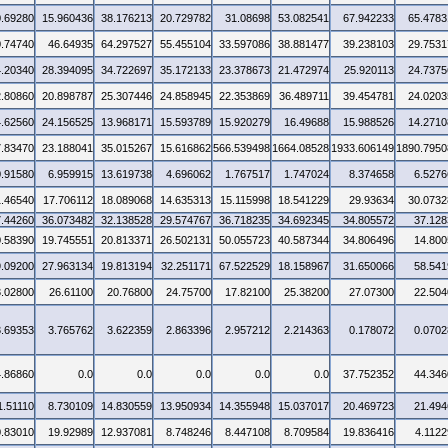
0.69280
15.960436
38.176213
20.729782
31.08698
53.082541
67.942233
65.4783
0.74740
46.64935
64.297527
55.455104
33.597086
38.881477
39.238103
29.7531
4.20340
28.394095
34.722697
35.172133
23.378673
21.472974
25.920113
24.7375
2.80860
20.898787
25.307446
24.858945
22.353869
36.489711
39.454781
24.0203
4.62560
24.156525
13.968171
15.593789
15.920279
16.49688
15.988526
14.2710
7.83470
23.188041
35.015267
15.616862
566.539498
1664.08528
1933.606149
1890.7950
0.91580
6.959915
13.619738
4.696062
1.767517
1.747024
8.374658
6.5276
1.46540
17.706112
18.089068
14.635313
15.115998
18.541229
29.93634
30.0732
7.44260
36.073482
32.138528
29.574767
36.718235
34.692345
34.805572
37.128
0.58390
19.745551
20.813371
26.502131
50.055723
40.587344
34.806496
14.800
9.09200
27.963134
19.813194
32.251171
67.522529
18.158967
31.650066
58.541
3.02800
26.61100
20.76800
24.75700
17.82100
25.38200
27.07300
22.504
3.69353
3.765762
3.622359
2.863396
2.957212
2.214363
0.178072
0.0702
4.86860
0.0
0.0
0.0
0.0
0.0
37.752352
44.346
1.51110
8.730109
14.830559
13.950934
14.355948
15.037017
20.469723
21.494
0.83010
19.92989
12.937081
8.748246
8.447108
8.709584
19.836416
4.1122