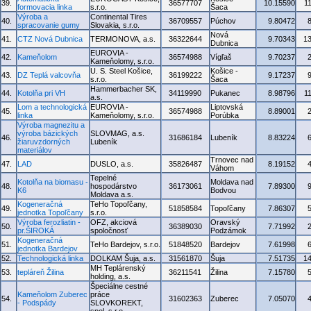
39.
36577707
10.15590
1
formovacia linka
s.r.o.
Šaca
Výroba a
Continental Tires
40.
36709557
Púchov
9.80472
spracovanie gumy
Slovakia, s.r.o.
Nová
41.
CTZ Nová Dubnica
TERMONOVA, a.s.
36322644
9.70343
1
Dubnica
EUROVIA -
42.
Kameňolom
36574988
Vígľaš
9.70237
Kameňolomy, s.r.o.
U. S. Steel Košice,
Košice -
43.
DZ Teplá valcovňa
36199222
9.17237
s.r.o.
Šaca
Hammerbacher SK,
44.
Kotolňa pri VH
34119990
Pukanec
8.98796
1
a.s.
Lom a technologická
EUROVIA -
Liptovská
45.
36574988
8.89001
linka
Kameňolomy, s.r.o.
Porúbka
Výroba magnezitu a
výroba bázických
SLOVMAG, a.s.
46.
31686184
Lubeník
8.83224
žiaruvzdorných
Lubeník
materiálov
Trnovec nad
47.
LAD
DUSLO, a.s.
35826487
8.19152
Váhom
Tepelné
Kotolňa na biomasu -
Moldava nad
48.
hospodárstvo
36173061
7.89300
K6
Bodvou
Moldava a.s.
Kogeneračná
TeHo Topoľčany,
49.
51858584
Topoľčany
7.86307
jednotka Topoľčany
s.r.o.
Výroba ferozliatin -
OFZ, akciová
Oravský
50.
36389030
7.71992
pr.ŠIROKÁ
spoločnosť
Podzámok
Kogeneračná
51.
TeHo Bardejov, s.r.o.
51848520
Bardejov
7.61998
jednotka Bardejov
52.
Technologická linka
DOLKAM Šuja, a.s.
31561870
Šuja
7.51735
1
MH Teplárenský
53.
tepláreň Žilina
36211541
Žilina
7.15780
holding, a.s.
Špeciálne cestné
Kameňolom Zuberec
práce
54.
31602363
Zuberec
7.05070
- Podspády
SLOVKOREKT,