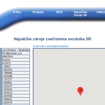
O Nás
Projekty
NEIS
Najväčšie
Odkaz
Zdroje SR
Najväčšie zdroje znečistenia ovzdušia SR
Zrušiť info o prevádzkovateľovi
Lom Ruskov - Strahuľka
PK Metrostav, a.s.
35697814
Ruskov
16.5071
1.19817
1.062222
0.788985
0.429388
0.757277
0.608801
0.792147
0.253232
0.416312
0.209356
0.386051
1.820475