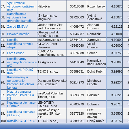
Vykurovanie
87.
výrobno-montáženj
Nábytkár
36418668
Ružomberok
4.15678
haly
Kameňolom a
IS - Lom s.r.o.
Vyšná
88.
výrobná linka
31720803
4.15076
Maglovec
Šebastová
drveného kameňa
Veolia Utilities Žiar
Žiar nad
89.
Závod ENEVIA
44069472
4.12129
nad Hronom, a.s.
Hronom
Obecný podnik
90.
Bloková kotolňa
53046587
Rohožník
4.11004
Rohožník s.r.o.
91.
Kotolňa
esi Žarnovica s.r.o.
36744921
Žarnovica
4.10600
Kotolňa na drevnú
GLOCK Forst
Veľké
92.
47543060
4.05000
štiepku
Slowakei
Uherce
EUROVIA -
93.
Lom Sedlice
36574988
Sedlice
3.97755
Kameňolomy, s.r.o.
Kotolňa farmy
Kamenica
94.
ošípaných Kamenica
TK Agro s.r.o.
51418649
3.95895
nad Cirochou
n/C
Kotolňa NsP Dolný
95.
TEHOS, s.r.o.,
36389331
Dolný Kubín
3.92695
Kubín
Kameňolomy a
spracovanie
Danucem Slovensko
Mníchova
96.
00214973
3.92234
kameňa, Mníchova
a.s. Bratislava
Lehota
Lehota
Hlavná centrálna
myWood Polomka
97.
kotolňa - kotol K1 a
36693979
Polomka
3.86220
Timber, s.r.o.
K3
Kotolňa na biomasu -
LEHOTSKY
98.
45703779
Dúbrava
3.70710
Dúbrava
CAPITAL s.r.o.
Vojenské lesy a
Lešť
Kotolňa na biomasu
99.
majetky SR, š.p.,
31577920
(vojenský
3.58500
(K1 a K2)
o.z.
obvod)
100.
Kotolňa BYSTEREC
TEHOS, s.r.o.,
36389331
Dolný Kubín
3.57152