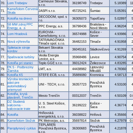
Carmeuse Slovakia,
70.
Lom Trebejov
36198749
Trebejov
5.18389
1
s.r.o.
Kameňolom Červená
71.
JASPI s.r.o.
45725241
Šumiac
5.05391
Skala
DECODOM, spol. s
72.
Kotolňa na drevo
36305073
Topoľčany
5.02897
r.o.
58 MW zdroj PPC
Bratislava -
73.
PPC Energy, a.s.
36798436
4.96204
Energy, a. .s
Nové Mesto
EUROVIA -
Košice -
74.
Lom Hradová
36574988
4.93986
Kameňolomy, s.r.o.
Sever
TATRAVAGÓNKA
75.
Nová výhrevňa
36482153
Tlmače
4.91958
Tlmače spol. s.r.o.
Splietacie stroje
Bekaert Slovakia
76.
36045161
Sládkovičovo
4.91269
kordov
s.r.o.
Veolia Energia
77.
Spaľovacie turbíny
35968486
Levice
4.90754
Levice, a.s.
78.
Kotolňa pri stanici
Teplo GGE s.r.o.
36012424
Želiezovce
4.83285
PK 5 - Podbreziny
Liptovský
79.
LMT, a.s.
44438982
4.78360
Žiarska
Mikuláš
80.
Kotolňa K5
STEFE ECB, s.r.o.
35889080
Kremnica
4.58713
Výroba tesniacich
pást pre
Považská
81.
UNI - TECH, s.r.o.
36357723
4.53100
automobilový
Bystrica
priemysel
Kotolňa, krytá
82.
Mesto Trenčín
00312037
Trenčín
4.50109
0
plaváreň, Trenčín
DZ Studená
U. S. Steel Košice,
Košice -
83.
valcovna -
36199222
4.36774
s.r.o.
Šaca
valcovacie trate
Hriňovská
84.
Kotolňa
36038822
Hriňová
4.35666
energetická, s.r.o.
85.
Kameňolom Stožok
PK Metrostav, a.s.
35697814
Stožok
4.27979
0
TEPLÁREŇ
Považská
86.
Paroplynový cyklus
Považská Bystrica,
36300683
4.21878
Bystrica
s.r.o.