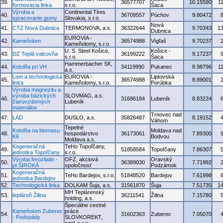
39.
36577707
10.15590
1
formovacia linka
s.r.o.
Šaca
Výroba a
Continental Tires
40.
36709557
Púchov
9.80472
spracovanie gumy
Slovakia, s.r.o.
Nová
41.
CTZ Nová Dubnica
TERMONOVA, a.s.
36322644
9.70343
1
Dubnica
EUROVIA -
42.
Kameňolom
36574988
Vígľaš
9.70237
Kameňolomy, s.r.o.
U. S. Steel Košice,
Košice -
43.
DZ Teplá valcovňa
36199222
9.17237
s.r.o.
Šaca
Hammerbacher SK,
44.
Kotolňa pri VH
34119990
Pukanec
8.98796
1
a.s.
Lom a technologická
EUROVIA -
Liptovská
45.
36574988
8.89001
linka
Kameňolomy, s.r.o.
Porúbka
Výroba magnezitu a
výroba bázických
SLOVMAG, a.s.
46.
31686184
Lubeník
8.83224
žiaruvzdorných
Lubeník
materiálov
Trnovec nad
47.
LAD
DUSLO, a.s.
35826487
8.19152
Váhom
Tepelné
Kotolňa na biomasu -
Moldava nad
48.
hospodárstvo
36173061
7.89300
K6
Bodvou
Moldava a.s.
Kogeneračná
TeHo Topoľčany,
49.
51858584
Topoľčany
7.86307
jednotka Topoľčany
s.r.o.
Výroba ferozliatin -
OFZ, akciová
Oravský
50.
36389030
7.71992
pr.ŠIROKÁ
spoločnosť
Podzámok
Kogeneračná
51.
TeHo Bardejov, s.r.o.
51848520
Bardejov
7.61998
jednotka Bardejov
52.
Technologická linka
DOLKAM Šuja, a.s.
31561870
Šuja
7.51735
1
MH Teplárenský
53.
tepláreň Žilina
36211541
Žilina
7.15780
holding, a.s.
Špeciálne cestné
Kameňolom Zuberec
práce
54.
31602363
Zuberec
7.05070
- Podspády
SLOVKOREKT,