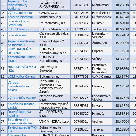
Tepelný zdroj
SYRÁREŇ BEL
22.
rozprachovej
31651321
Michalovce
18.23610
1
SLOVENSKO a.s.
sušiarne
23.
Výroba cementu
CEMMAC a. s.
31412106
Horné Srnie
16.89690
1
24.
Kotol na biomasu
Mondi scp, a.s.
31637051
Ružomberok
16.67040
1
Lom Ruskov -
25.
PK Metrostav, a.s.
35697814
Ruskov
16.50710
Strahuľka
26.
ZSE Elektrárne s.r.o.
ZSE Elektrárne s.r.o.
36239593
Trakovice
16.36210
1
Carmeuse Slovakia,
Dvorníky -
27.
Lom Včeláre
36198749
15.49150
2
s.r.o.
Včeláre
Tepelná elektráreň
Energy Edge ZC
28.
36866661
Žarnovica
15.29890
1
na biomasu
s.r.o.
0002- KAMEŇOL
EUROVIA -
29.
36574988
Poprad
15.11820
DUBINA
Kameňolomy, s.r.o.
Kameňolom Dubná
EUROVIA -
30.
36574988
Vrútky
14.35690
skala
Kameňolomy, s.r.o.
Bratislava -
Nová lakovňa H2 a
Volkswagen
31.
35757442
Devínska
12.98660
1
H2a
Slovakia
Nová Ves
32.
LOM Veľká Čierna
Bekam, s.r.o.
36777391
Veľká Čierna
12.63470
1
IKEA Industry
Výroba
Slovakia s.r.o.,
33.
drevotrieskových
31354572
Malacky
12.12870
1
odštepný závod
dosiek
Jasná
Nemak Slovakia
Ladomerská
34.
Výroba hláv valcov
36042773
10.87840
1
s.r.o.
Vieska
Kotolňa na biomasu
Prievidzské tepelné
35.
36325961
Nováky
10.61320
Laskár
hospodárstvo, a.s.
Drevoštiepková
JT - PARTNER,
36.
36040720
Hriňová
10.58710
1
kotolňa
s.r.o.
linka drveného
37.
VSK MINERAL s.r.o.
36706311
Vechec
10.45360
kameniva Vechec
Taviaci agregát TA3
Johns Manville
38.
34126520
Trnava
10.17280
FR
Slovakia, a.s.
Automatická
EUROCAST Košice,
Košice -