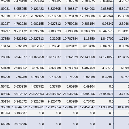
1.25790
7.476198
7.753904
6.38985
6.87770
7.788775
6.694649
4.7557
8.89081
8.955255
9.121423
8.339605
3.498317
3.624003
2.633959
5.8917
3.37010
15.17007
20.92165
12.16558
16.23170
17.736506
18.412344
15.3810
2.82027
4.792936
2.902155
0.927512
0.759036
0.883154
0.96347
2.3946
9.30797
9.771172
11.395096
9.103823
9.198386
11.368893
10.446576
11.0131
1.37550
9.521562
10.227513
9.31905
10.707584
1.13550
1.849702
1.7184
2.13174
2.32589
0.012067
0.26941
0.020121
0.019436
0.049978
0.0526
6.28006
6.947877
10.165758
10.873937
9.262929
22.149568
14.171055
12.0415
4.50138
2.908062
3.874806
3.368988
4.293093
4.487469
4.63512
6.099
9.06750
7.94280
10.90050
9.10950
8.71950
5.02500
8.97900
9.627
5.58451
3.633936
4.837752
5.37750
5.60286
0.49104
0.0
2.09856
8.912512
26.522603
36.645002
21.636866
10.394256
27.947071
33.715
6.30134
5.941872
6.921696
9.120475
8.85989
0.78492
0.0
4.35030
13.644052
17.386261
12.125054
12.684681
12.452047
11.335057
10.4309
5.81253
3.193587
0.0
0.0
0.0
0.0
0.0
4.66985
0.973586
0.0
0.0
0.0
0.0
0.0