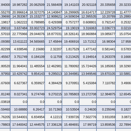
7.84000
18.987282
20.062509
21.566409
19.141103
20.921118
20.335658
20.3233
9.55270
20.996614
18.327275
14.140847
16.299905
16.614717
12.229728
11.4777
8.39690
14.353367
15.153277
12.908621
14.509034
12.395535
10.20789
15.2880
1.19817
1.062222
0.788985
0.429388
0.757277
0.608801
0.792147
0.2532
2.89010
3.637484
33.002723
24.529754
19.19019
3.316063
0.036773
0.0210
1.57010
22.775966
29.044076
18.877031
18.326141
18.960884
19.085677
15.0754
3.09380
13.611122
34.565665
17.45844
19.406916
13.71312
16.98304
17.958
6.82299
4.938546
2.15680
2.32207
1.817529
1.477142
0.581441
0.5783
3.45567
3.751749
0.184109
0.11759
0.213425
0.194914
0.263378
0.1666
2.80520
11.964041
11.485554
12.462981
11.780092
15.724426
16.185063
18.3290
1.97950
10.429742
9.854143
9.295013
10.344981
13.949546
19.870105
10.5881
3.67600
6.627367
6.359927
4.384429
9.270951
5.415084
7.110782
3.4906
1.81240
8.027341
9.274749
9.270215
10.785803
13.272708
12.384875
12.6545
3.03818
0.0
0.0
0.0
0.0
0.0
0.0
0.59460
10.68880
6.26417
10.71360
10.53504
0.24630
0.235046
0.1827
4.76205
10.544001
6.834954
4.12213
7.939726
7.502776
3.931059
3.0871
9.78803
17.640042
12.444575
17.336126
15.484691
17.99719
13.859536
22.7894