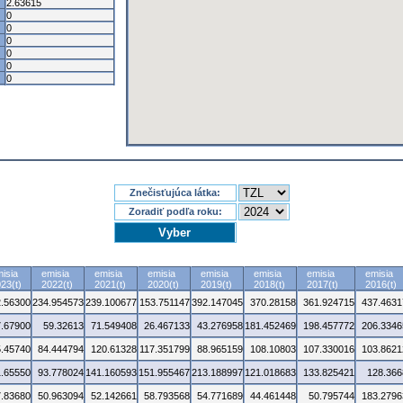
2.63615
0
0
0
0
0
0
Znečisťujúca látka:
Zoradiť podľa roku:
isia
emisia
emisia
emisia
emisia
emisia
emisia
emisia
23(t)
2022(t)
2021(t)
2020(t)
2019(t)
2018(t)
2017(t)
2016(t)
.56300
234.954573
239.100677
153.751147
392.147045
370.28158
361.924715
437.4631
7.67900
59.32613
71.549408
26.467133
43.276958
181.452469
198.457772
206.3346
5.45740
84.444794
120.61328
117.351799
88.965159
108.10803
107.330016
103.8621
1.65550
93.778024
141.160593
151.955467
213.188997
121.018683
133.825421
128.366
7.83680
50.963094
52.142661
58.793568
54.771689
44.461448
50.795744
183.2796