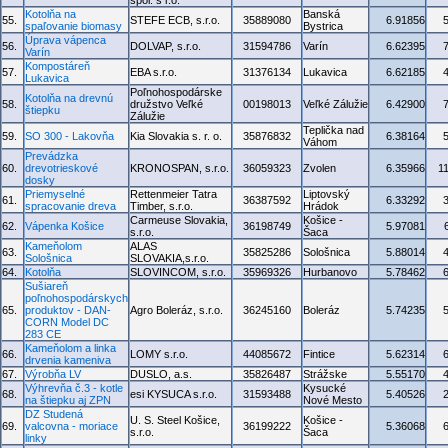
spol. s r.o.
Kotolňa na
Banská
55.
STEFE ECB, s.r.o.
35889080
6.91856
spaľovanie biomasy
Bystrica
Úprava vápenca
56.
DOLVAP, s.r.o.
31594786
Varín
6.62395
Varín
Kompostáreň
57.
EBA s.r.o.
31376134
Lukavica
6.62185
Lukavica
Poľnohospodárske
Kotolňa na drevnú
58.
družstvo Veľké
00198013
Veľké Zálužie
6.42900
štiepku
Zálužie
Teplička nad
59.
SO 300 - Lakovňa
Kia Slovakia s. r. o.
35876832
6.38164
Váhom
Prevádzka
60.
drevotrieskové
KRONOSPAN, s.r.o.
36059323
Zvolen
6.35966
1
dosky
Priemyselné
Rettenmeier Tatra
Liptovský
61.
36387592
6.33292
spracovanie dreva
Timber, s.r.o.
Hrádok
Carmeuse Slovakia,
Košice -
62.
Vápenka Košice
36198749
5.97081
s.r.o.
Šaca
Kameňolom
ALAS
63.
35825286
Sološnica
5.88014
Sološnica
SLOVAKIA,s.r.o.
64.
Kotolňa
SLOVINCOM, s.r.o.
35969326
Hurbanovo
5.78462
Sušiareň
poľnohospodárskych
65.
produktov - DAN-
Agro Boleráz, s.r.o.
36245160
Boleráz
5.74235
CORN Model DC
283 CE
Kameňolom a linka
66.
LOMY s.r.o.
44085672
Fintice
5.62314
drvenia kameniva
67.
Výrobňa LV
DUSLO, a.s.
35826487
Strážske
5.55170
Výhrevňa č.3 - kotle
Kysucké
68.
esi KYSUCA s.r.o.
31593488
5.40526
na štiepku aj ZPN
Nové Mesto
DZ Studená
U. S. Steel Košice,
Košice -
69.
valcovna - moriace
36199222
5.36068
s.r.o.
Šaca
linky