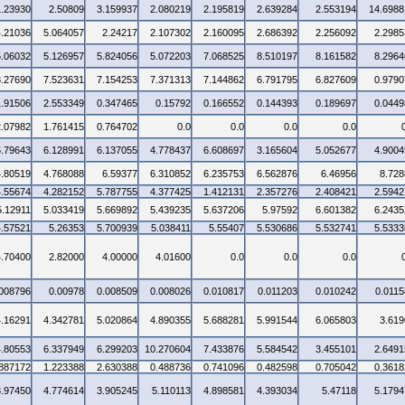
1.23930
2.50809
3.159937
2.080219
2.195819
2.639284
2.553194
14.6988
4.21036
5.064057
2.24217
2.107302
2.160095
2.686392
2.256092
2.2985
5.06032
5.126957
5.824056
5.072203
7.068525
8.510197
8.161582
8.2964
3.27690
7.523631
7.154253
7.371313
7.144862
6.791795
6.827609
0.9790
1.91506
2.553349
0.347465
0.15792
0.166552
0.144393
0.189697
0.0449
2.07982
1.761415
0.764702
0.0
0.0
0.0
0.0
5.79643
6.128991
6.137055
4.778437
6.608697
3.165604
5.052677
4.9004
4.80519
4.768088
6.59377
6.310852
6.235753
6.562876
6.46956
8.728
4.55674
4.282152
5.787755
4.377425
1.412131
2.357276
2.408421
2.5942
5.12911
5.033419
5.669892
5.439235
5.637206
5.97592
6.601382
6.2435
4.57521
5.26353
5.700939
5.038411
5.55407
5.530686
5.532741
5.5333
4.70400
2.82000
4.00000
4.01600
0.0
0.0
0.0
.008796
0.00978
0.008509
0.008026
0.010817
0.011203
0.010242
0.0115
4.16291
4.342781
5.020864
4.890355
5.688281
5.991544
6.065803
3.619
4.80553
6.337949
6.299203
10.270604
7.433876
5.584542
3.455101
2.6491
.887172
1.223388
2.630388
0.488736
0.741096
0.482598
0.705042
0.3618
3.97450
4.774614
3.905245
5.110113
4.898581
4.393034
5.47118
5.1794