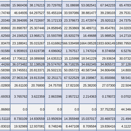
0.69280
15.960436
38.176213
20.729782
31.08698
53.082541
67.942233
65.4783
0.74740
46.64935
64.297527
55.455104
33.597086
38.881477
39.238103
29.7531
4.20340
28.394095
34.722697
35.172133
23.378673
21.472974
25.920113
24.7375
2.80860
20.898787
25.307446
24.858945
22.353869
36.489711
39.454781
24.0203
4.62560
24.156525
13.968171
15.593789
15.920279
16.49688
15.988526
14.2710
7.83470
23.188041
35.015267
15.616862
566.539498
1664.08528
1933.606149
1890.7950
0.91580
6.959915
13.619738
4.696062
1.767517
1.747024
8.374658
6.5276
1.46540
17.706112
18.089068
14.635313
15.115998
18.541229
29.93634
30.0732
7.44260
36.073482
32.138528
29.574767
36.718235
34.692345
34.805572
37.128
0.58390
19.745551
20.813371
26.502131
50.055723
40.587344
34.806496
14.800
9.09200
27.963134
19.813194
32.251171
67.522529
18.158967
31.650066
58.541
3.02800
26.61100
20.76800
24.75700
17.82100
25.38200
27.07300
22.504
3.69353
3.765762
3.622359
2.863396
2.957212
2.214363
0.178072
0.0702
4.86860
0.0
0.0
0.0
0.0
0.0
37.752352
44.346
1.51110
8.730109
14.830559
13.950934
14.355948
15.037017
20.469723
21.494
0.83010
19.92989
12.937081
8.748246
8.447108
8.709584
19.836416
4.1122