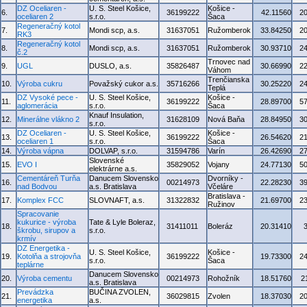
DZ Oceliaren -
U. S. Steel Košice,
Košice -
6.
36199222
42.11560
2
oceliaren 2
s.r.o.
Šaca
Regeneračný kotol
7.
Mondi scp, a.s.
31637051
Ružomberok
33.84250
2
RK3
Regeneračný kotol
8.
Mondi scp, a.s.
31637051
Ružomberok
30.93710
2
č.2
Trnovec nad
9.
UGL
DUSLO, a.s.
35826487
30.66990
2
Váhom
Trenčianska
10.
Výroba cukru
Považský cukor a.s.
35716266
30.25220
2
Teplá
DZ Vysoké pece -
U. S. Steel Košice,
Košice -
11.
36199222
28.89700
5
aglomerácia
s.r.o.
Šaca
Knauf Insulation,
12.
Minerálne vlákno 2
31628109
Nová Baňa
28.84950
3
s.r.o.
DZ Oceliaren -
U. S. Steel Košice,
Košice -
13.
36199222
26.54620
2
oceliaren 1
s.r.o.
Šaca
14.
Výroba vápna
DOLVAP, s.r.o.
31594786
Varín
26.42690
2
Slovenské
15.
EVO I
35829052
Vojany
24.77130
5
elektrárne a.s.
Cementáreň Turňa
Danucem Slovensko
Dvorníky -
16.
00214973
22.28230
3
nad Bodvou
a.s. Bratislava
Včeláre
Bratislava -
17.
Komplex FCC
SLOVNAFT, a.s.
31322832
21.69700
2
Ružinov
Spracovanie
kukurice - výroba
Tate & Lyle Boleraz,
18.
31411011
Boleráz
20.31410
škrobu, sirupov a
s.r.o.
krmív
DZ Energetika -
U. S. Steel Košice,
Košice -
19.
Kotolňa a strojovňa
36199222
19.73300
2
s.r.o.
Šaca
teplárne
Danucem Slovensko
20.
Výroba cementu
00214973
Rohožník
18.51760
2
a.s. Bratislava
Prevádzka
BUČINA ZVOLEN,
21.
36029815
Zvolen
18.37030
2
energetika
a.s.