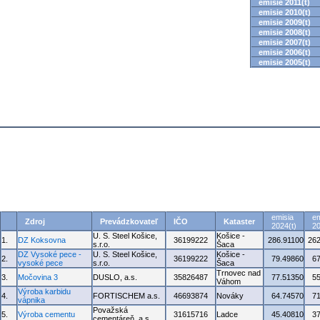
emisie 2011(t)
emisie 2010(t)
emisie 2009(t)
emisie 2008(t)
emisie 2007(t)
emisie 2006(t)
emisie 2005(t)
emisia
em
Zdroj
Prevádzkovateľ
IČO
Kataster
2024(t)
20
U. S. Steel Košice,
Košice -
1.
DZ Koksovna
36199222
286.91100
262
s.r.o.
Šaca
DZ Vysoké pece -
U. S. Steel Košice,
Košice -
2.
36199222
79.49860
6
vysoké pece
s.r.o.
Šaca
Trnovec nad
3.
Močovina 3
DUSLO, a.s.
35826487
77.51350
5
Váhom
Výroba karbidu
4.
FORTISCHEM a.s.
46693874
Nováky
64.74570
7
vápnika
Považská
5.
Výroba cementu
31615716
Ladce
45.40810
3
cementáreň, a.s.