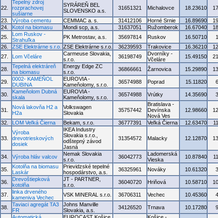
Tepelný zdroj
SYRÁREŇ BEL
22.
rozprachovej
31651321
Michalovce
18.23610
1
SLOVENSKO a.s.
sušiarne
23.
Výroba cementu
CEMMAC a. s.
31412106
Horné Srnie
16.89690
1
24.
Kotol na biomasu
Mondi scp, a.s.
31637051
Ružomberok
16.67040
1
Lom Ruskov -
25.
PK Metrostav, a.s.
35697814
Ruskov
16.50710
Strahuľka
26.
ZSE Elektrárne s.r.o.
ZSE Elektrárne s.r.o.
36239593
Trakovice
16.36210
1
Carmeuse Slovakia,
Dvorníky -
27.
Lom Včeláre
36198749
15.49150
2
s.r.o.
Včeláre
Tepelná elektráreň
Energy Edge ZC
28.
36866661
Žarnovica
15.29890
1
na biomasu
s.r.o.
0002- KAMEŇOL
EUROVIA -
29.
36574988
Poprad
15.11820
DUBINA
Kameňolomy, s.r.o.
Kameňolom Dubná
EUROVIA -
30.
36574988
Vrútky
14.35690
skala
Kameňolomy, s.r.o.
Bratislava -
Nová lakovňa H2 a
Volkswagen
31.
35757442
Devínska
12.98660
1
H2a
Slovakia
Nová Ves
32.
LOM Veľká Čierna
Bekam, s.r.o.
36777391
Veľká Čierna
12.63470
1
IKEA Industry
Výroba
Slovakia s.r.o.,
33.
drevotrieskových
31354572
Malacky
12.12870
1
odštepný závod
dosiek
Jasná
Nemak Slovakia
Ladomerská
34.
Výroba hláv valcov
36042773
10.87840
1
s.r.o.
Vieska
Kotolňa na biomasu
Prievidzské tepelné
35.
36325961
Nováky
10.61320
Laskár
hospodárstvo, a.s.
Drevoštiepková
JT - PARTNER,
36.
36040720
Hriňová
10.58710
1
kotolňa
s.r.o.
linka drveného
37.
VSK MINERAL s.r.o.
36706311
Vechec
10.45360
kameniva Vechec
Taviaci agregát TA3
Johns Manville
38.
34126520
Trnava
10.17280
FR
Slovakia, a.s.
Automatická
EUROCAST Košice,
Košice -