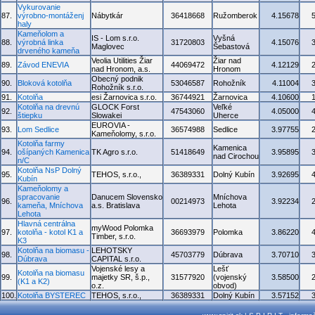
Vykurovanie
87.
výrobno-montáženj
Nábytkár
36418668
Ružomberok
4.15678
haly
Kameňolom a
IS - Lom s.r.o.
Vyšná
88.
výrobná linka
31720803
4.15076
Maglovec
Šebastová
drveného kameňa
Veolia Utilities Žiar
Žiar nad
89.
Závod ENEVIA
44069472
4.12129
nad Hronom, a.s.
Hronom
Obecný podnik
90.
Bloková kotolňa
53046587
Rohožník
4.11004
Rohožník s.r.o.
91.
Kotolňa
esi Žarnovica s.r.o.
36744921
Žarnovica
4.10600
Kotolňa na drevnú
GLOCK Forst
Veľké
92.
47543060
4.05000
štiepku
Slowakei
Uherce
EUROVIA -
93.
Lom Sedlice
36574988
Sedlice
3.97755
Kameňolomy, s.r.o.
Kotolňa farmy
Kamenica
94.
ošípaných Kamenica
TK Agro s.r.o.
51418649
3.95895
nad Cirochou
n/C
Kotolňa NsP Dolný
95.
TEHOS, s.r.o.,
36389331
Dolný Kubín
3.92695
Kubín
Kameňolomy a
spracovanie
Danucem Slovensko
Mníchova
96.
00214973
3.92234
kameňa, Mníchova
a.s. Bratislava
Lehota
Lehota
Hlavná centrálna
myWood Polomka
97.
kotolňa - kotol K1 a
36693979
Polomka
3.86220
Timber, s.r.o.
K3
Kotolňa na biomasu -
LEHOTSKY
98.
45703779
Dúbrava
3.70710
Dúbrava
CAPITAL s.r.o.
Vojenské lesy a
Lešť
Kotolňa na biomasu
99.
majetky SR, š.p.,
31577920
(vojenský
3.58500
(K1 a K2)
o.z.
obvod)
100.
Kotolňa BYSTEREC
TEHOS, s.r.o.,
36389331
Dolný Kubín
3.57152