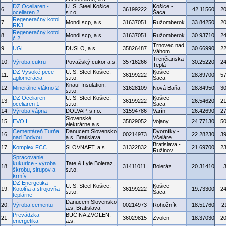
DZ Oceliaren -
U. S. Steel Košice,
Košice -
6.
36199222
42.11560
2
oceliaren 2
s.r.o.
Šaca
Regeneračný kotol
7.
Mondi scp, a.s.
31637051
Ružomberok
33.84250
2
RK3
Regeneračný kotol
8.
Mondi scp, a.s.
31637051
Ružomberok
30.93710
2
č.2
Trnovec nad
9.
UGL
DUSLO, a.s.
35826487
30.66990
2
Váhom
Trenčianska
10.
Výroba cukru
Považský cukor a.s.
35716266
30.25220
2
Teplá
DZ Vysoké pece -
U. S. Steel Košice,
Košice -
11.
36199222
28.89700
5
aglomerácia
s.r.o.
Šaca
Knauf Insulation,
12.
Minerálne vlákno 2
31628109
Nová Baňa
28.84950
3
s.r.o.
DZ Oceliaren -
U. S. Steel Košice,
Košice -
13.
36199222
26.54620
2
oceliaren 1
s.r.o.
Šaca
14.
Výroba vápna
DOLVAP, s.r.o.
31594786
Varín
26.42690
2
Slovenské
15.
EVO I
35829052
Vojany
24.77130
5
elektrárne a.s.
Cementáreň Turňa
Danucem Slovensko
Dvorníky -
16.
00214973
22.28230
3
nad Bodvou
a.s. Bratislava
Včeláre
Bratislava -
17.
Komplex FCC
SLOVNAFT, a.s.
31322832
21.69700
2
Ružinov
Spracovanie
kukurice - výroba
Tate & Lyle Boleraz,
18.
31411011
Boleráz
20.31410
škrobu, sirupov a
s.r.o.
krmív
DZ Energetika -
U. S. Steel Košice,
Košice -
19.
Kotolňa a strojovňa
36199222
19.73300
2
s.r.o.
Šaca
teplárne
Danucem Slovensko
20.
Výroba cementu
00214973
Rohožník
18.51760
2
a.s. Bratislava
Prevádzka
BUČINA ZVOLEN,
21.
36029815
Zvolen
18.37030
2
energetika
a.s.