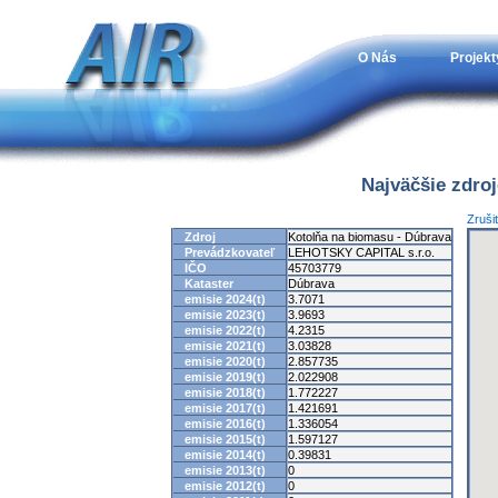
O Nás
Projekt
Najväčšie zdro
Zruši
Zdroj
Kotolňa na biomasu - Dúbrava
Prevádzkovateľ
LEHOTSKY CAPITAL s.r.o.
IČO
45703779
Kataster
Dúbrava
emisie 2024(t)
3.7071
emisie 2023(t)
3.9693
emisie 2022(t)
4.2315
emisie 2021(t)
3.03828
emisie 2020(t)
2.857735
emisie 2019(t)
2.022908
emisie 2018(t)
1.772227
emisie 2017(t)
1.421691
emisie 2016(t)
1.336054
emisie 2015(t)
1.597127
emisie 2014(t)
0.39831
emisie 2013(t)
0
emisie 2012(t)
0