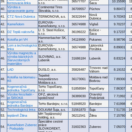
39.
36577707
10.15590
1
formovacia linka
s.r.o.
Šaca
Výroba a
Continental Tires
40.
36709557
Púchov
9.80472
spracovanie gumy
Slovakia, s.r.o.
Nová
41.
CTZ Nová Dubnica
TERMONOVA, a.s.
36322644
9.70343
1
Dubnica
EUROVIA -
42.
Kameňolom
36574988
Vígľaš
9.70237
Kameňolomy, s.r.o.
U. S. Steel Košice,
Košice -
43.
DZ Teplá valcovňa
36199222
9.17237
s.r.o.
Šaca
Hammerbacher SK,
44.
Kotolňa pri VH
34119990
Pukanec
8.98796
1
a.s.
Lom a technologická
EUROVIA -
Liptovská
45.
36574988
8.89001
linka
Kameňolomy, s.r.o.
Porúbka
Výroba magnezitu a
výroba bázických
SLOVMAG, a.s.
46.
31686184
Lubeník
8.83224
žiaruvzdorných
Lubeník
materiálov
Trnovec nad
47.
LAD
DUSLO, a.s.
35826487
8.19152
Váhom
Tepelné
Kotolňa na biomasu -
Moldava nad
48.
hospodárstvo
36173061
7.89300
K6
Bodvou
Moldava a.s.
Kogeneračná
TeHo Topoľčany,
49.
51858584
Topoľčany
7.86307
jednotka Topoľčany
s.r.o.
Výroba ferozliatin -
OFZ, akciová
Oravský
50.
36389030
7.71992
pr.ŠIROKÁ
spoločnosť
Podzámok
Kogeneračná
51.
TeHo Bardejov, s.r.o.
51848520
Bardejov
7.61998
jednotka Bardejov
52.
Technologická linka
DOLKAM Šuja, a.s.
31561870
Šuja
7.51735
1
MH Teplárenský
53.
tepláreň Žilina
36211541
Žilina
7.15780
holding, a.s.
Špeciálne cestné
Kameňolom Zuberec
práce
54.
31602363
Zuberec
7.05070
- Podspády
SLOVKOREKT,