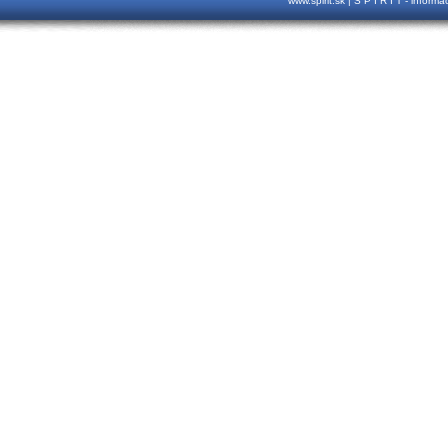
www.spirit.sk | S P I R I T - inform