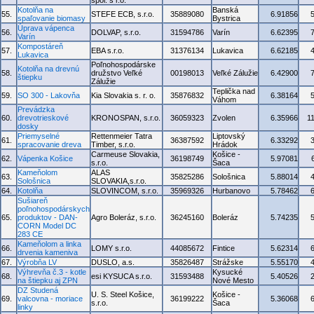
spol. s r.o.
Kotolňa na
Banská
55.
STEFE ECB, s.r.o.
35889080
6.91856
spaľovanie biomasy
Bystrica
Úprava vápenca
56.
DOLVAP, s.r.o.
31594786
Varín
6.62395
Varín
Kompostáreň
57.
EBA s.r.o.
31376134
Lukavica
6.62185
Lukavica
Poľnohospodárske
Kotolňa na drevnú
58.
družstvo Veľké
00198013
Veľké Zálužie
6.42900
štiepku
Zálužie
Teplička nad
59.
SO 300 - Lakovňa
Kia Slovakia s. r. o.
35876832
6.38164
Váhom
Prevádzka
60.
drevotrieskové
KRONOSPAN, s.r.o.
36059323
Zvolen
6.35966
1
dosky
Priemyselné
Rettenmeier Tatra
Liptovský
61.
36387592
6.33292
spracovanie dreva
Timber, s.r.o.
Hrádok
Carmeuse Slovakia,
Košice -
62.
Vápenka Košice
36198749
5.97081
s.r.o.
Šaca
Kameňolom
ALAS
63.
35825286
Sološnica
5.88014
Sološnica
SLOVAKIA,s.r.o.
64.
Kotolňa
SLOVINCOM, s.r.o.
35969326
Hurbanovo
5.78462
Sušiareň
poľnohospodárskych
65.
produktov - DAN-
Agro Boleráz, s.r.o.
36245160
Boleráz
5.74235
CORN Model DC
283 CE
Kameňolom a linka
66.
LOMY s.r.o.
44085672
Fintice
5.62314
drvenia kameniva
67.
Výrobňa LV
DUSLO, a.s.
35826487
Strážske
5.55170
Výhrevňa č.3 - kotle
Kysucké
68.
esi KYSUCA s.r.o.
31593488
5.40526
na štiepku aj ZPN
Nové Mesto
DZ Studená
U. S. Steel Košice,
Košice -
69.
valcovna - moriace
36199222
5.36068
s.r.o.
Šaca
linky