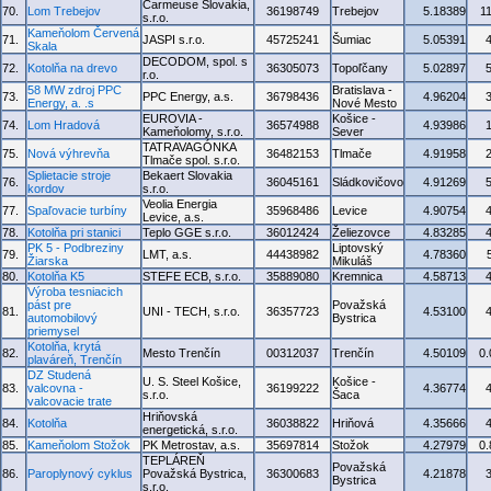
Carmeuse Slovakia,
70.
Lom Trebejov
36198749
Trebejov
5.18389
1
s.r.o.
Kameňolom Červená
71.
JASPI s.r.o.
45725241
Šumiac
5.05391
Skala
DECODOM, spol. s
72.
Kotolňa na drevo
36305073
Topoľčany
5.02897
r.o.
58 MW zdroj PPC
Bratislava -
73.
PPC Energy, a.s.
36798436
4.96204
Energy, a. .s
Nové Mesto
EUROVIA -
Košice -
74.
Lom Hradová
36574988
4.93986
Kameňolomy, s.r.o.
Sever
TATRAVAGÓNKA
75.
Nová výhrevňa
36482153
Tlmače
4.91958
Tlmače spol. s.r.o.
Splietacie stroje
Bekaert Slovakia
76.
36045161
Sládkovičovo
4.91269
kordov
s.r.o.
Veolia Energia
77.
Spaľovacie turbíny
35968486
Levice
4.90754
Levice, a.s.
78.
Kotolňa pri stanici
Teplo GGE s.r.o.
36012424
Želiezovce
4.83285
PK 5 - Podbreziny
Liptovský
79.
LMT, a.s.
44438982
4.78360
Žiarska
Mikuláš
80.
Kotolňa K5
STEFE ECB, s.r.o.
35889080
Kremnica
4.58713
Výroba tesniacich
pást pre
Považská
81.
UNI - TECH, s.r.o.
36357723
4.53100
automobilový
Bystrica
priemysel
Kotolňa, krytá
82.
Mesto Trenčín
00312037
Trenčín
4.50109
0
plaváreň, Trenčín
DZ Studená
U. S. Steel Košice,
Košice -
83.
valcovna -
36199222
4.36774
s.r.o.
Šaca
valcovacie trate
Hriňovská
84.
Kotolňa
36038822
Hriňová
4.35666
energetická, s.r.o.
85.
Kameňolom Stožok
PK Metrostav, a.s.
35697814
Stožok
4.27979
0
TEPLÁREŇ
Považská
86.
Paroplynový cyklus
Považská Bystrica,
36300683
4.21878
Bystrica
s.r.o.