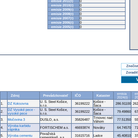
emisie 2011(t)
0
emisie 2010(t)
0
emisie 2009(t)
0
emisie 2008(t)
0
emisie 2007(t)
0
emisie 2006(t)
0
emisie 2005(t)
0
Znečisť
Zoradiť
emisia
em
Zdroj
Prevádzkovateľ
IČO
Kataster
2024(t)
20
U. S. Steel Košice,
Košice -
1.
DZ Koksovna
36199222
286.91100
262
s.r.o.
Šaca
DZ Vysoké pece -
U. S. Steel Košice,
Košice -
2.
36199222
79.49860
6
vysoké pece
s.r.o.
Šaca
Trnovec nad
3.
Močovina 3
DUSLO, a.s.
35826487
77.51350
5
Váhom
Výroba karbidu
4.
FORTISCHEM a.s.
46693874
Nováky
64.74570
7
vápnika
Považská
5.
Výroba cementu
31615716
Ladce
45.40810
3
cementáreň, a.s.