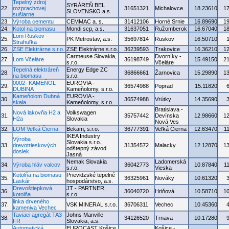
Tepelný zdroj
SYRÁREŇ BEL
22.
rozprachovej
31651321
Michalovce
18.23610
1
SLOVENSKO a.s.
sušiarne
23.
Výroba cementu
CEMMAC a. s.
31412106
Horné Srnie
16.89690
1
24.
Kotol na biomasu
Mondi scp, a.s.
31637051
Ružomberok
16.67040
1
Lom Ruskov -
25.
PK Metrostav, a.s.
35697814
Ruskov
16.50710
Strahuľka
26.
ZSE Elektrárne s.r.o.
ZSE Elektrárne s.r.o.
36239593
Trakovice
16.36210
1
Carmeuse Slovakia,
Dvorníky -
27.
Lom Včeláre
36198749
15.49150
2
s.r.o.
Včeláre
Tepelná elektráreň
Energy Edge ZC
28.
36866661
Žarnovica
15.29890
1
na biomasu
s.r.o.
0002- KAMEŇOL
EUROVIA -
29.
36574988
Poprad
15.11820
DUBINA
Kameňolomy, s.r.o.
Kameňolom Dubná
EUROVIA -
30.
36574988
Vrútky
14.35690
skala
Kameňolomy, s.r.o.
Bratislava -
Nová lakovňa H2 a
Volkswagen
31.
35757442
Devínska
12.98660
1
H2a
Slovakia
Nová Ves
32.
LOM Veľká Čierna
Bekam, s.r.o.
36777391
Veľká Čierna
12.63470
1
IKEA Industry
Výroba
Slovakia s.r.o.,
33.
drevotrieskových
31354572
Malacky
12.12870
1
odštepný závod
dosiek
Jasná
Nemak Slovakia
Ladomerská
34.
Výroba hláv valcov
36042773
10.87840
1
s.r.o.
Vieska
Kotolňa na biomasu
Prievidzské tepelné
35.
36325961
Nováky
10.61320
Laskár
hospodárstvo, a.s.
Drevoštiepková
JT - PARTNER,
36.
36040720
Hriňová
10.58710
1
kotolňa
s.r.o.
linka drveného
37.
VSK MINERAL s.r.o.
36706311
Vechec
10.45360
kameniva Vechec
Taviaci agregát TA3
Johns Manville
38.
34126520
Trnava
10.17280
FR
Slovakia, a.s.
Automatická
EUROCAST Košice,
Košice -