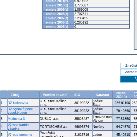
emisie 2011(t)
0.970652
emisie 2010(t)
1.776007
emisie 2009(t)
1.089009
emisie 2008(t)
2.707541
emisie 2007(t)
2.233495
emisie 2006(t)
0.285192
emisie 2005(t)
0
Znečisť
Zoradiť
emisia
em
Zdroj
Prevádzkovateľ
IČO
Kataster
2024(t)
20
U. S. Steel Košice,
Košice -
1.
DZ Koksovna
36199222
286.91100
262
s.r.o.
Šaca
DZ Vysoké pece -
U. S. Steel Košice,
Košice -
2.
36199222
79.49860
6
vysoké pece
s.r.o.
Šaca
Trnovec nad
3.
Močovina 3
DUSLO, a.s.
35826487
77.51350
5
Váhom
Výroba karbidu
4.
FORTISCHEM a.s.
46693874
Nováky
64.74570
7
vápnika
Považská
5.
Výroba cementu
31615716
Ladce
45.40810
3
cementáreň, a.s.