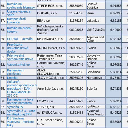
spol. s r.o.
Kotolňa na
Banská
55.
STEFE ECB, s.r.o.
35889080
6.91856
spaľovanie biomasy
Bystrica
Úprava vápenca
56.
DOLVAP, s.r.o.
31594786
Varín
6.62395
Varín
Kompostáreň
57.
EBA s.r.o.
31376134
Lukavica
6.62185
Lukavica
Poľnohospodárske
Kotolňa na drevnú
58.
družstvo Veľké
00198013
Veľké Zálužie
6.42900
štiepku
Zálužie
Teplička nad
59.
SO 300 - Lakovňa
Kia Slovakia s. r. o.
35876832
6.38164
Váhom
Prevádzka
60.
drevotrieskové
KRONOSPAN, s.r.o.
36059323
Zvolen
6.35966
1
dosky
Priemyselné
Rettenmeier Tatra
Liptovský
61.
36387592
6.33292
spracovanie dreva
Timber, s.r.o.
Hrádok
Carmeuse Slovakia,
Košice -
62.
Vápenka Košice
36198749
5.97081
s.r.o.
Šaca
Kameňolom
ALAS
63.
35825286
Sološnica
5.88014
Sološnica
SLOVAKIA,s.r.o.
64.
Kotolňa
SLOVINCOM, s.r.o.
35969326
Hurbanovo
5.78462
Sušiareň
poľnohospodárskych
65.
produktov - DAN-
Agro Boleráz, s.r.o.
36245160
Boleráz
5.74235
CORN Model DC
283 CE
Kameňolom a linka
66.
LOMY s.r.o.
44085672
Fintice
5.62314
drvenia kameniva
67.
Výrobňa LV
DUSLO, a.s.
35826487
Strážske
5.55170
Výhrevňa č.3 - kotle
Kysucké
68.
esi KYSUCA s.r.o.
31593488
5.40526
na štiepku aj ZPN
Nové Mesto
DZ Studená
U. S. Steel Košice,
Košice -
69.
valcovna - moriace
36199222
5.36068
s.r.o.
Šaca
linky