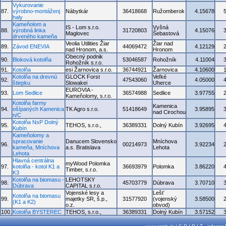
Vykurovanie
87.
výrobno-montáženj
Nábytkár
36418668
Ružomberok
4.15678
haly
Kameňolom a
IS - Lom s.r.o.
Vyšná
88.
výrobná linka
31720803
4.15076
Maglovec
Šebastová
drveného kameňa
Veolia Utilities Žiar
Žiar nad
89.
Závod ENEVIA
44069472
4.12129
nad Hronom, a.s.
Hronom
Obecný podnik
90.
Bloková kotolňa
53046587
Rohožník
4.11004
Rohožník s.r.o.
91.
Kotolňa
esi Žarnovica s.r.o.
36744921
Žarnovica
4.10600
Kotolňa na drevnú
GLOCK Forst
Veľké
92.
47543060
4.05000
štiepku
Slowakei
Uherce
EUROVIA -
93.
Lom Sedlice
36574988
Sedlice
3.97755
Kameňolomy, s.r.o.
Kotolňa farmy
Kamenica
94.
ošípaných Kamenica
TK Agro s.r.o.
51418649
3.95895
nad Cirochou
n/C
Kotolňa NsP Dolný
95.
TEHOS, s.r.o.,
36389331
Dolný Kubín
3.92695
Kubín
Kameňolomy a
spracovanie
Danucem Slovensko
Mníchova
96.
00214973
3.92234
kameňa, Mníchova
a.s. Bratislava
Lehota
Lehota
Hlavná centrálna
myWood Polomka
97.
kotolňa - kotol K1 a
36693979
Polomka
3.86220
Timber, s.r.o.
K3
Kotolňa na biomasu -
LEHOTSKY
98.
45703779
Dúbrava
3.70710
Dúbrava
CAPITAL s.r.o.
Vojenské lesy a
Lešť
Kotolňa na biomasu
99.
majetky SR, š.p.,
31577920
(vojenský
3.58500
(K1 a K2)
o.z.
obvod)
100.
Kotolňa BYSTEREC
TEHOS, s.r.o.,
36389331
Dolný Kubín
3.57152