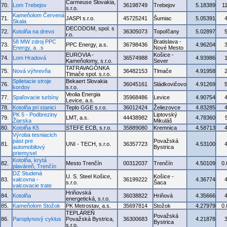
Carmeuse Slovakia,
70.
Lom Trebejov
36198749
Trebejov
5.18389
1
s.r.o.
Kameňolom Červená
71.
JASPI s.r.o.
45725241
Šumiac
5.05391
Skala
DECODOM, spol. s
72.
Kotolňa na drevo
36305073
Topoľčany
5.02897
r.o.
58 MW zdroj PPC
Bratislava -
73.
PPC Energy, a.s.
36798436
4.96204
Energy, a. .s
Nové Mesto
EUROVIA -
Košice -
74.
Lom Hradová
36574988
4.93986
Kameňolomy, s.r.o.
Sever
TATRAVAGÓNKA
75.
Nová výhrevňa
36482153
Tlmače
4.91958
Tlmače spol. s.r.o.
Splietacie stroje
Bekaert Slovakia
76.
36045161
Sládkovičovo
4.91269
kordov
s.r.o.
Veolia Energia
77.
Spaľovacie turbíny
35968486
Levice
4.90754
Levice, a.s.
78.
Kotolňa pri stanici
Teplo GGE s.r.o.
36012424
Želiezovce
4.83285
PK 5 - Podbreziny
Liptovský
79.
LMT, a.s.
44438982
4.78360
Žiarska
Mikuláš
80.
Kotolňa K5
STEFE ECB, s.r.o.
35889080
Kremnica
4.58713
Výroba tesniacich
pást pre
Považská
81.
UNI - TECH, s.r.o.
36357723
4.53100
automobilový
Bystrica
priemysel
Kotolňa, krytá
82.
Mesto Trenčín
00312037
Trenčín
4.50109
0
plaváreň, Trenčín
DZ Studená
U. S. Steel Košice,
Košice -
83.
valcovna -
36199222
4.36774
s.r.o.
Šaca
valcovacie trate
Hriňovská
84.
Kotolňa
36038822
Hriňová
4.35666
energetická, s.r.o.
85.
Kameňolom Stožok
PK Metrostav, a.s.
35697814
Stožok
4.27979
0
TEPLÁREŇ
Považská
86.
Paroplynový cyklus
Považská Bystrica,
36300683
4.21878
Bystrica
s.r.o.