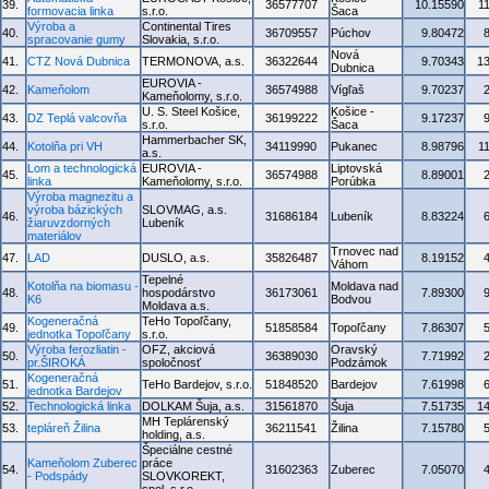
39.
36577707
10.15590
1
formovacia linka
s.r.o.
Šaca
Výroba a
Continental Tires
40.
36709557
Púchov
9.80472
spracovanie gumy
Slovakia, s.r.o.
Nová
41.
CTZ Nová Dubnica
TERMONOVA, a.s.
36322644
9.70343
1
Dubnica
EUROVIA -
42.
Kameňolom
36574988
Vígľaš
9.70237
Kameňolomy, s.r.o.
U. S. Steel Košice,
Košice -
43.
DZ Teplá valcovňa
36199222
9.17237
s.r.o.
Šaca
Hammerbacher SK,
44.
Kotolňa pri VH
34119990
Pukanec
8.98796
1
a.s.
Lom a technologická
EUROVIA -
Liptovská
45.
36574988
8.89001
linka
Kameňolomy, s.r.o.
Porúbka
Výroba magnezitu a
výroba bázických
SLOVMAG, a.s.
46.
31686184
Lubeník
8.83224
žiaruvzdorných
Lubeník
materiálov
Trnovec nad
47.
LAD
DUSLO, a.s.
35826487
8.19152
Váhom
Tepelné
Kotolňa na biomasu -
Moldava nad
48.
hospodárstvo
36173061
7.89300
K6
Bodvou
Moldava a.s.
Kogeneračná
TeHo Topoľčany,
49.
51858584
Topoľčany
7.86307
jednotka Topoľčany
s.r.o.
Výroba ferozliatin -
OFZ, akciová
Oravský
50.
36389030
7.71992
pr.ŠIROKÁ
spoločnosť
Podzámok
Kogeneračná
51.
TeHo Bardejov, s.r.o.
51848520
Bardejov
7.61998
jednotka Bardejov
52.
Technologická linka
DOLKAM Šuja, a.s.
31561870
Šuja
7.51735
1
MH Teplárenský
53.
tepláreň Žilina
36211541
Žilina
7.15780
holding, a.s.
Špeciálne cestné
Kameňolom Zuberec
práce
54.
31602363
Zuberec
7.05070
- Podspády
SLOVKOREKT,