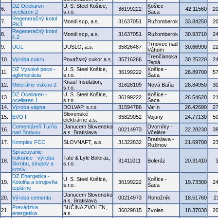
DZ Oceliaren -
U. S. Steel Košice,
Košice -
6.
36199222
42.11560
2
oceliaren 2
s.r.o.
Šaca
Regeneračný kotol
7.
Mondi scp, a.s.
31637051
Ružomberok
33.84250
2
RK3
Regeneračný kotol
8.
Mondi scp, a.s.
31637051
Ružomberok
30.93710
2
č.2
Trnovec nad
9.
UGL
DUSLO, a.s.
35826487
30.66990
2
Váhom
Trenčianska
10.
Výroba cukru
Považský cukor a.s.
35716266
30.25220
2
Teplá
DZ Vysoké pece -
U. S. Steel Košice,
Košice -
11.
36199222
28.89700
5
aglomerácia
s.r.o.
Šaca
Knauf Insulation,
12.
Minerálne vlákno 2
31628109
Nová Baňa
28.84950
3
s.r.o.
DZ Oceliaren -
U. S. Steel Košice,
Košice -
13.
36199222
26.54620
2
oceliaren 1
s.r.o.
Šaca
14.
Výroba vápna
DOLVAP, s.r.o.
31594786
Varín
26.42690
2
Slovenské
15.
EVO I
35829052
Vojany
24.77130
5
elektrárne a.s.
Cementáreň Turňa
Danucem Slovensko
Dvorníky -
16.
00214973
22.28230
3
nad Bodvou
a.s. Bratislava
Včeláre
Bratislava -
17.
Komplex FCC
SLOVNAFT, a.s.
31322832
21.69700
2
Ružinov
Spracovanie
kukurice - výroba
Tate & Lyle Boleraz,
18.
31411011
Boleráz
20.31410
škrobu, sirupov a
s.r.o.
krmív
DZ Energetika -
U. S. Steel Košice,
Košice -
19.
Kotolňa a strojovňa
36199222
19.73300
2
s.r.o.
Šaca
teplárne
Danucem Slovensko
20.
Výroba cementu
00214973
Rohožník
18.51760
2
a.s. Bratislava
Prevádzka
BUČINA ZVOLEN,
21.
36029815
Zvolen
18.37030
2
energetika
a.s.