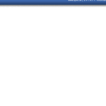
www.spirit.sk | S P I R I T - inform