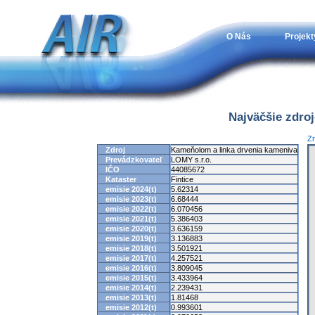
O Nás
Projekt
Najväčšie zdro
Zr
Zdroj
Kameňolom a linka drvenia kameniva
Prevádzkovateľ
LOMY s.r.o.
IČO
44085672
Kataster
Fintice
emisie 2024(t)
5.62314
emisie 2023(t)
6.68444
emisie 2022(t)
6.070456
emisie 2021(t)
5.386403
emisie 2020(t)
3.636159
emisie 2019(t)
3.136883
emisie 2018(t)
3.501921
emisie 2017(t)
4.257521
emisie 2016(t)
3.809045
emisie 2015(t)
3.433964
emisie 2014(t)
2.239431
emisie 2013(t)
1.81468
emisie 2012(t)
0.993601