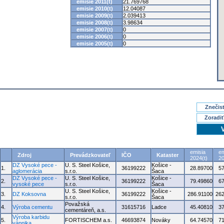
emisie 2011(t)
21.769768
emisie 2010(t)
12.04087
emisie 2009(t)
2.039413
emisie 2008(t)
3.98634
emisie 2007(t)
0
emisie 2006(t)
0
emisie 2005(t)
0
Znečisť
Zoradiť
emisia
em
Zdroj
Prevádzkovateľ
IČO
Kataster
2024(t)
20
DZ Vysoké pece -
U. S. Steel Košice,
Košice -
1.
36199222
28.89700
5
aglomerácia
s.r.o.
Šaca
DZ Vysoké pece -
U. S. Steel Košice,
Košice -
2.
36199222
79.49860
6
vysoké pece
s.r.o.
Šaca
U. S. Steel Košice,
Košice -
3.
DZ Koksovna
36199222
286.91100
262
s.r.o.
Šaca
Považská
4.
Výroba cementu
31615716
Ladce
45.40810
3
cementáreň, a.s.
Výroba karbidu
5.
FORTISCHEM a.s.
46693874
Nováky
64.74570
7
vápnika