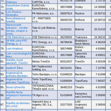
72.
45703779
Dúbrava
3.70710
Dúbrava
CAPITAL s.r.o.
Kameňolom Dubná
EUROVIA -
73.
36574988
Vrútky
14.35690
skala
Kameňolomy, s.r.o.
Lom Ruskov -
74.
PK Metrostav, a.s.
35697814
Ruskov
16.50710
Strahuľka
Drevoštiepková
JT - PARTNER,
75.
36040720
Hriňová
10.58710
1
kotolňa
s.r.o.
Spracovanie
kukurice - výroba
Tate & Lyle Boleraz,
76.
31411011
Boleráz
20.31410
škrobu, sirupov a
s.r.o.
krmív
77.
ZSE Elektrárne s.r.o.
ZSE Elektrárne s.r.o.
36239593
Trakovice
16.36210
1
58 MW zdroj PPC
Bratislava -
78.
PPC Energy, a.s.
36798436
4.96204
Energy, a. .s
Nové Mesto
EUROVIA -
Košice -
79.
Lom Hradová
36574988
4.93986
Kameňolomy, s.r.o.
Sever
Lom a technologická
EUROVIA -
Liptovská
80.
36574988
8.89001
linka
Kameňolomy, s.r.o.
Porúbka
Kotolňa, krytá
81.
Mesto Trenčín
00312037
Trenčín
4.50109
0
plaváreň, Trenčín
MH Teplárenský
82.
tepláreň Žilina
36211541
Žilina
7.15780
holding, a.s.
Kogeneračná
83.
TeHo Bardejov, s.r.o.
51848520
Bardejov
7.61998
jednotka Bardejov
Kogeneračná
TeHo Topoľčany,
84.
51858584
Topoľčany
7.86307
jednotka Topoľčany
s.r.o.
TATRAVAGÓNKA
85.
Nová výhrevňa
36482153
Tlmače
4.91958
Tlmače spol. s.r.o.
Kotolňa farmy
Kamenica
86.
ošípaných Kamenica
TK Agro s.r.o.
51418649
3.95895
nad Cirochou
n/C
Vojenské lesy a
Lešť
Kotolňa na biomasu
87.
majetky SR, š.p.,
31577920
(vojenský
3.58500
(K1 a K2)
o.z.
obvod)