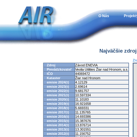
O Nás
Projekt
Najväčšie zdro
Zr
Zdroj
Závod ENEVIA
Prevádzkovateľ
Veolia Utilities Žiar nad Hronom, a.s.
IČO
44069472
Kataster
Žiar nad Hronom
emisie 2024(t)
4.12129
emisie 2023(t)
2.69614
emisie 2022(t)
9.681757
emisie 2021(t)
10.597334
emisie 2020(t)
11.10183
emisie 2019(t)
16.921658
emisie 2018(t)
5.669331
emisie 2017(t)
11.135765
emisie 2016(t)
14.693386
emisie 2015(t)
15.387676
emisie 2014(t)
13.876714
emisie 2013(t)
13.301551
emisie 2012(t)
11.156752