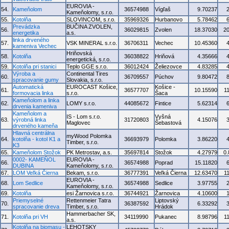
EUROVIA -
54.
Kameňolom
36574988
Vígľaš
9.70237
Kameňolomy, s.r.o.
55.
Kotolňa
SLOVINCOM, s.r.o.
35969326
Hurbanovo
5.78462
Prevádzka
BUČINA ZVOLEN,
56.
36029815
Zvolen
18.37030
2
energetika
a.s.
linka drveného
57.
VSK MINERAL s.r.o.
36706311
Vechec
10.45360
kameniva Vechec
Hriňovská
58.
Kotolňa
36038822
Hriňová
4.35666
energetická, s.r.o.
59.
Kotolňa pri stanici
Teplo GGE s.r.o.
36012424
Želiezovce
4.83285
Výroba a
Continental Tires
60.
36709557
Púchov
9.80472
spracovanie gumy
Slovakia, s.r.o.
Automatická
EUROCAST Košice,
Košice -
61.
36577707
10.15590
1
formovacia linka
s.r.o.
Šaca
Kameňolom a linka
62.
LOMY s.r.o.
44085672
Fintice
5.62314
drvenia kameniva
Kameňolom a
IS - Lom s.r.o.
Vyšná
63.
výrobná linka
31720803
4.15076
Maglovec
Šebastová
drveného kameňa
Hlavná centrálna
myWood Polomka
64.
kotolňa - kotol K1 a
36693979
Polomka
3.86220
Timber, s.r.o.
K3
65.
Kameňolom Stožok
PK Metrostav, a.s.
35697814
Stožok
4.27979
0
0002- KAMEŇOL
EUROVIA -
66.
36574988
Poprad
15.11820
DUBINA
Kameňolomy, s.r.o.
67.
LOM Veľká Čierna
Bekam, s.r.o.
36777391
Veľká Čierna
12.63470
1
EUROVIA -
68.
Lom Sedlice
36574988
Sedlice
3.97755
Kameňolomy, s.r.o.
69.
Kotolňa
esi Žarnovica s.r.o.
36744921
Žarnovica
4.10600
Priemyselné
Rettenmeier Tatra
Liptovský
70.
36387592
6.33292
spracovanie dreva
Timber, s.r.o.
Hrádok
Hammerbacher SK,
71.
Kotolňa pri VH
34119990
Pukanec
8.98796
1
a.s.
Kotolňa na biomasu -
LEHOTSKY