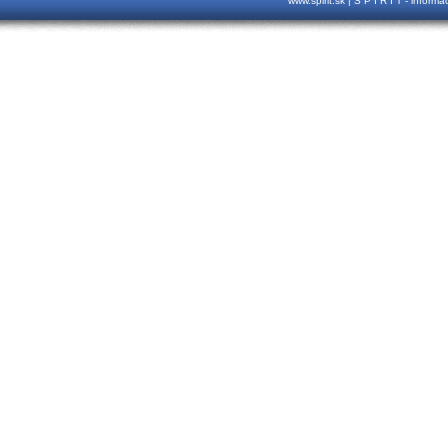
www.spirit.sk | S P I R I T - inform