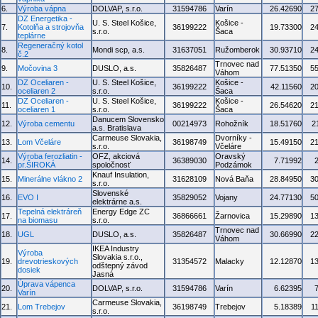
6.
Výroba vápna
DOLVAP, s.r.o.
31594786
Varín
26.42690
2
DZ Energetika -
U. S. Steel Košice,
Košice -
7.
Kotolňa a strojovňa
36199222
19.73300
2
s.r.o.
Šaca
teplárne
Regeneračný kotol
8.
Mondi scp, a.s.
31637051
Ružomberok
30.93710
2
č.2
Trnovec nad
9.
Močovina 3
DUSLO, a.s.
35826487
77.51350
5
Váhom
DZ Oceliaren -
U. S. Steel Košice,
Košice -
10.
36199222
42.11560
2
oceliaren 2
s.r.o.
Šaca
DZ Oceliaren -
U. S. Steel Košice,
Košice -
11.
36199222
26.54620
2
oceliaren 1
s.r.o.
Šaca
Danucem Slovensko
12.
Výroba cementu
00214973
Rohožník
18.51760
2
a.s. Bratislava
Carmeuse Slovakia,
Dvorníky -
13.
Lom Včeláre
36198749
15.49150
2
s.r.o.
Včeláre
Výroba ferozliatin -
OFZ, akciová
Oravský
14.
36389030
7.71992
pr.ŠIROKÁ
spoločnosť
Podzámok
Knauf Insulation,
15.
Minerálne vlákno 2
31628109
Nová Baňa
28.84950
3
s.r.o.
Slovenské
16.
EVO I
35829052
Vojany
24.77130
5
elektrárne a.s.
Tepelná elektráreň
Energy Edge ZC
17.
36866661
Žarnovica
15.29890
1
na biomasu
s.r.o.
Trnovec nad
18.
UGL
DUSLO, a.s.
35826487
30.66990
2
Váhom
IKEA Industry
Výroba
Slovakia s.r.o.,
19.
drevotrieskových
31354572
Malacky
12.12870
1
odštepný závod
dosiek
Jasná
Úprava vápenca
20.
DOLVAP, s.r.o.
31594786
Varín
6.62395
Varín
Carmeuse Slovakia,
21.
Lom Trebejov
36198749
Trebejov
5.18389
1
s.r.o.