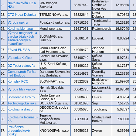
Bratislava -
Nová lakovňa H2 a
Volkswagen
22.
35757442
Devínska
12.98660
1
H2a
Slovakia
Nová Ves
Nová
23.
CTZ Nová Dubnica
TERMONOVA, a.s.
36322644
9.70343
1
Dubnica
Trenčianska
24.
Výroba cukru
Považský cukor a.s.
35716266
30.25220
2
Teplá
25.
Kotol na biomasu
Mondi scp, a.s.
31637051
Ružomberok
16.67040
1
Výroba magnezitu a
výroba bázických
SLOVMAG, a.s.
26.
31686184
Lubeník
8.83224
žiaruvzdorných
Lubeník
materiálov
Veolia Utilities Žiar
Žiar nad
27.
Závod ENEVIA
44069472
4.12129
nad Hronom, a.s.
Hronom
Carmeuse Slovakia,
Košice -
28.
Vápenka Košice
36198749
5.97081
s.r.o.
Šaca
U. S. Steel Košice,
Košice -
29.
DZ Teplá valcovňa
36199222
9.17237
s.r.o.
Šaca
Cementáreň Turňa
Danucem Slovensko
Dvorníky -
30.
00214973
22.28230
3
nad Bodvou
a.s. Bratislava
Včeláre
Bratislava -
31.
Komplex FCC
SLOVNAFT, a.s.
31322832
21.69700
2
Ružinov
Nemak Slovakia
Ladomerská
32.
Výroba hláv valcov
36042773
10.87840
1
s.r.o.
Vieska
Veolia Energia
33.
Spaľovacie turbíny
35968486
Levice
4.90754
Levice, a.s.
34.
Technologická linka
DOLKAM Šuja, a.s.
31561870
Šuja
7.51735
1
DECODOM, spol. s
35.
Kotolňa na drevo
36305073
Topoľčany
5.02897
r.o.
Tepelné
Kotolňa na biomasu -
Moldava nad
36.
hospodárstvo
36173061
7.89300
K6
Bodvou
Moldava a.s.
Prevádzka
37.
drevotrieskové
KRONOSPAN, s.r.o.
36059323
Zvolen
6.35966
1
dosky