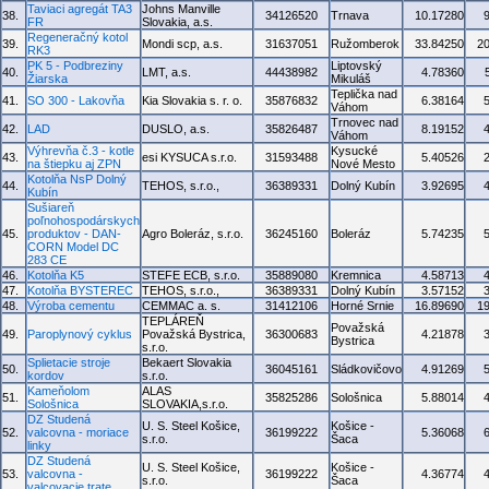
Taviaci agregát TA3
Johns Manville
38.
34126520
Trnava
10.17280
FR
Slovakia, a.s.
Regeneračný kotol
39.
Mondi scp, a.s.
31637051
Ružomberok
33.84250
2
RK3
PK 5 - Podbreziny
Liptovský
40.
LMT, a.s.
44438982
4.78360
Žiarska
Mikuláš
Teplička nad
41.
SO 300 - Lakovňa
Kia Slovakia s. r. o.
35876832
6.38164
Váhom
Trnovec nad
42.
LAD
DUSLO, a.s.
35826487
8.19152
Váhom
Výhrevňa č.3 - kotle
Kysucké
43.
esi KYSUCA s.r.o.
31593488
5.40526
na štiepku aj ZPN
Nové Mesto
Kotolňa NsP Dolný
44.
TEHOS, s.r.o.,
36389331
Dolný Kubín
3.92695
Kubín
Sušiareň
poľnohospodárskych
45.
produktov - DAN-
Agro Boleráz, s.r.o.
36245160
Boleráz
5.74235
CORN Model DC
283 CE
46.
Kotolňa K5
STEFE ECB, s.r.o.
35889080
Kremnica
4.58713
47.
Kotolňa BYSTEREC
TEHOS, s.r.o.,
36389331
Dolný Kubín
3.57152
48.
Výroba cementu
CEMMAC a. s.
31412106
Horné Srnie
16.89690
1
TEPLÁREŇ
Považská
49.
Paroplynový cyklus
Považská Bystrica,
36300683
4.21878
Bystrica
s.r.o.
Splietacie stroje
Bekaert Slovakia
50.
36045161
Sládkovičovo
4.91269
kordov
s.r.o.
Kameňolom
ALAS
51.
35825286
Sološnica
5.88014
Sološnica
SLOVAKIA,s.r.o.
DZ Studená
U. S. Steel Košice,
Košice -
52.
valcovna - moriace
36199222
5.36068
s.r.o.
Šaca
linky
DZ Studená
U. S. Steel Košice,
Košice -
53.
valcovna -
36199222
4.36774
s.r.o.
Šaca
valcovacie trate