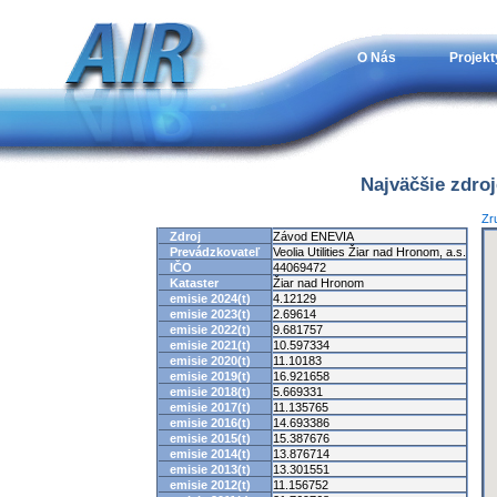
O Nás
Projekt
Najväčšie zdro
Zr
Zdroj
Závod ENEVIA
Prevádzkovateľ
Veolia Utilities Žiar nad Hronom, a.s.
IČO
44069472
Kataster
Žiar nad Hronom
emisie 2024(t)
4.12129
emisie 2023(t)
2.69614
emisie 2022(t)
9.681757
emisie 2021(t)
10.597334
emisie 2020(t)
11.10183
emisie 2019(t)
16.921658
emisie 2018(t)
5.669331
emisie 2017(t)
11.135765
emisie 2016(t)
14.693386
emisie 2015(t)
15.387676
emisie 2014(t)
13.876714
emisie 2013(t)
13.301551
emisie 2012(t)
11.156752