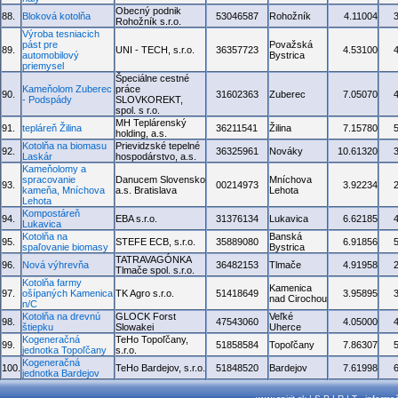
Obecný podnik
88.
Bloková kotolňa
53046587
Rohožník
4.11004
Rohožník s.r.o.
Výroba tesniacich
pást pre
Považská
89.
UNI - TECH, s.r.o.
36357723
4.53100
automobilový
Bystrica
priemysel
Špeciálne cestné
Kameňolom Zuberec
práce
90.
31602363
Zuberec
7.05070
- Podspády
SLOVKOREKT,
spol. s r.o.
MH Teplárenský
91.
tepláreň Žilina
36211541
Žilina
7.15780
holding, a.s.
Kotolňa na biomasu
Prievidzské tepelné
92.
36325961
Nováky
10.61320
Laskár
hospodárstvo, a.s.
Kameňolomy a
spracovanie
Danucem Slovensko
Mníchova
93.
00214973
3.92234
kameňa, Mníchova
a.s. Bratislava
Lehota
Lehota
Kompostáreň
94.
EBA s.r.o.
31376134
Lukavica
6.62185
Lukavica
Kotolňa na
Banská
95.
STEFE ECB, s.r.o.
35889080
6.91856
spaľovanie biomasy
Bystrica
TATRAVAGÓNKA
96.
Nová výhrevňa
36482153
Tlmače
4.91958
Tlmače spol. s.r.o.
Kotolňa farmy
Kamenica
97.
ošípaných Kamenica
TK Agro s.r.o.
51418649
3.95895
nad Cirochou
n/C
Kotolňa na drevnú
GLOCK Forst
Veľké
98.
47543060
4.05000
štiepku
Slowakei
Uherce
Kogeneračná
TeHo Topoľčany,
99.
51858584
Topoľčany
7.86307
jednotka Topoľčany
s.r.o.
Kogeneračná
100.
TeHo Bardejov, s.r.o.
51848520
Bardejov
7.61998
jednotka Bardejov