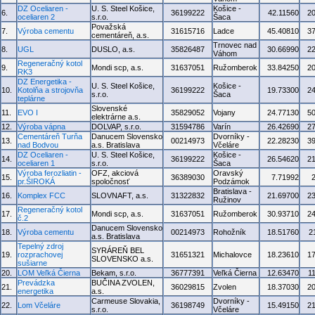
DZ Oceliaren -
U. S. Steel Košice,
Košice -
6.
36199222
42.11560
2
oceliaren 2
s.r.o.
Šaca
Považská
7.
Výroba cementu
31615716
Ladce
45.40810
3
cementáreň, a.s.
Trnovec nad
8.
UGL
DUSLO, a.s.
35826487
30.66990
2
Váhom
Regeneračný kotol
9.
Mondi scp, a.s.
31637051
Ružomberok
33.84250
2
RK3
DZ Energetika -
U. S. Steel Košice,
Košice -
10.
Kotolňa a strojovňa
36199222
19.73300
2
s.r.o.
Šaca
teplárne
Slovenské
11.
EVO I
35829052
Vojany
24.77130
5
elektrárne a.s.
12.
Výroba vápna
DOLVAP, s.r.o.
31594786
Varín
26.42690
2
Cementáreň Turňa
Danucem Slovensko
Dvorníky -
13.
00214973
22.28230
3
nad Bodvou
a.s. Bratislava
Včeláre
DZ Oceliaren -
U. S. Steel Košice,
Košice -
14.
36199222
26.54620
2
oceliaren 1
s.r.o.
Šaca
Výroba ferozliatin -
OFZ, akciová
Oravský
15.
36389030
7.71992
pr.ŠIROKÁ
spoločnosť
Podzámok
Bratislava -
16.
Komplex FCC
SLOVNAFT, a.s.
31322832
21.69700
2
Ružinov
Regeneračný kotol
17.
Mondi scp, a.s.
31637051
Ružomberok
30.93710
2
č.2
Danucem Slovensko
18.
Výroba cementu
00214973
Rohožník
18.51760
2
a.s. Bratislava
Tepelný zdroj
SYRÁREŇ BEL
19.
rozprachovej
31651321
Michalovce
18.23610
1
SLOVENSKO a.s.
sušiarne
20.
LOM Veľká Čierna
Bekam, s.r.o.
36777391
Veľká Čierna
12.63470
1
Prevádzka
BUČINA ZVOLEN,
21.
36029815
Zvolen
18.37030
2
energetika
a.s.
Carmeuse Slovakia,
Dvorníky -
22.
Lom Včeláre
36198749
15.49150
2
s.r.o.
Včeláre