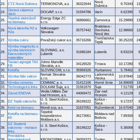
Nová
23.
CTZ Nová Dubnica
TERMONOVA, a.s.
36322644
9.70343
1
Dubnica
Úprava vápenca
24.
DOLVAP, s.r.o.
31594786
Varín
6.62395
Varín
Tepelná elektráreň
Energy Edge ZC
25.
36866661
Žarnovica
15.29890
1
na biomasu
s.r.o.
Bratislava -
Nová lakovňa H2 a
Volkswagen
26.
35757442
Devínska
12.98660
1
H2a
Slovakia
Nová Ves
Trenčianska
27.
Výroba cukru
Považský cukor a.s.
35716266
30.25220
2
Teplá
Výroba magnezitu a
výroba bázických
SLOVMAG, a.s.
28.
31686184
Lubeník
8.83224
žiaruvzdorných
Lubeník
materiálov
Taviaci agregát TA3
Johns Manville
29.
34126520
Trnava
10.17280
FR
Slovakia, a.s.
30.
Kotolňa
SLOVINCOM, s.r.o.
35969326
Hurbanovo
5.78462
Nemak Slovakia
Ladomerská
31.
Výroba hláv valcov
36042773
10.87840
1
s.r.o.
Vieska
32.
Výroba cementu
CEMMAC a. s.
31412106
Horné Srnie
16.89690
1
33.
Technologická linka
DOLKAM Šuja, a.s.
31561870
Šuja
7.51735
1
Veolia Utilities Žiar
Žiar nad
34.
Závod ENEVIA
44069472
4.12129
nad Hronom, a.s.
Hronom
U. S. Steel Košice,
Košice -
35.
DZ Teplá valcovňa
36199222
9.17237
s.r.o.
Šaca
36.
Kotol na biomasu
Mondi scp, a.s.
31637051
Ružomberok
16.67040
1
Tepelné
Kotolňa na biomasu -
Moldava nad
37.
hospodárstvo
36173061
7.89300
K6
Bodvou
Moldava a.s.
DZ Studená
U. S. Steel Košice,
Košice -
38.
valcovna - moriace
36199222
5.36068
s.r.o.
Šaca
linky
Prevádzka
39.
drevotrieskové
KRONOSPAN, s.r.o.
36059323
Zvolen
6.35966
1