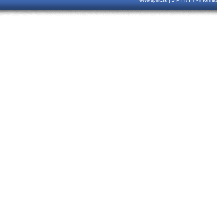
www.spirit.sk | S P I R I T - inform