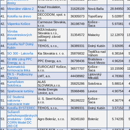
dosky
Knauf Insulation,
40.
Minerálne vlákno 2
31628109
Nová Baňa
28.84950
3
s.r.o.
DECODOM, spol. s
41.
Kotolňa na drevo
36305073
Topoľčany
5.02897
r.o.
Carmeuse Slovakia,
Košice -
42.
Vápenka Košice
36198749
5.97081
s.r.o.
Šaca
IKEA Industry
Výroba
Slovakia s.r.o.,
43.
drevotrieskových
31354572
Malacky
12.12870
1
odštepný závod
dosiek
Jasná
Kotolňa NsP Dolný
44.
TEHOS, s.r.o.,
36389331
Dolný Kubín
3.92695
Kubín
Teplička nad
45.
SO 300 - Lakovňa
Kia Slovakia s. r. o.
35876832
6.38164
Váhom
58 MW zdroj PPC
Bratislava -
46.
PPC Energy, a.s.
36798436
4.96204
Energy, a. .s
Nové Mesto
Automatická
EUROCAST Košice,
Košice -
47.
36577707
10.15590
1
formovacia linka
s.r.o.
Šaca
PK 5 - Podbreziny
Liptovský
48.
LMT, a.s.
44438982
4.78360
Žiarska
Mikuláš
Kameňolom
ALAS
49.
35825286
Sološnica
5.88014
Sološnica
SLOVAKIA,s.r.o.
Veolia Energia
50.
Spaľovacie turbíny
35968486
Levice
4.90754
Levice, a.s.
DZ Studená
U. S. Steel Košice,
Košice -
51.
valcovna -
36199222
4.36774
s.r.o.
Šaca
valcovacie trate
52.
Kotolňa BYSTEREC
TEHOS, s.r.o.,
36389331
Dolný Kubín
3.57152
Sušiareň
poľnohospodárskych
53.
produktov - DAN-
Agro Boleráz, s.r.o.
36245160
Boleráz
5.74235
CORN Model DC
283 CE