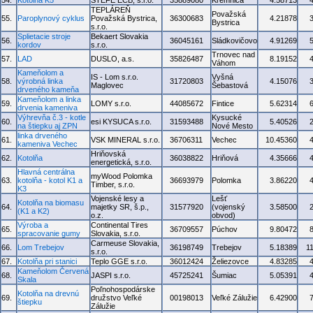
54.
Kotolňa K5
STEFE ECB, s.r.o.
35889080
Kremnica
4.58713
TEPLÁREŇ
Považská
55.
Paroplynový cyklus
Považská Bystrica,
36300683
4.21878
Bystrica
s.r.o.
Splietacie stroje
Bekaert Slovakia
56.
36045161
Sládkovičovo
4.91269
kordov
s.r.o.
Trnovec nad
57.
LAD
DUSLO, a.s.
35826487
8.19152
Váhom
Kameňolom a
IS - Lom s.r.o.
Vyšná
58.
výrobná linka
31720803
4.15076
Maglovec
Šebastová
drveného kameňa
Kameňolom a linka
59.
LOMY s.r.o.
44085672
Fintice
5.62314
drvenia kameniva
Výhrevňa č.3 - kotle
Kysucké
60.
esi KYSUCA s.r.o.
31593488
5.40526
na štiepku aj ZPN
Nové Mesto
linka drveného
61.
VSK MINERAL s.r.o.
36706311
Vechec
10.45360
kameniva Vechec
Hriňovská
62.
Kotolňa
36038822
Hriňová
4.35666
energetická, s.r.o.
Hlavná centrálna
myWood Polomka
63.
kotolňa - kotol K1 a
36693979
Polomka
3.86220
Timber, s.r.o.
K3
Vojenské lesy a
Lešť
Kotolňa na biomasu
64.
majetky SR, š.p.,
31577920
(vojenský
3.58500
(K1 a K2)
o.z.
obvod)
Výroba a
Continental Tires
65.
36709557
Púchov
9.80472
spracovanie gumy
Slovakia, s.r.o.
Carmeuse Slovakia,
66.
Lom Trebejov
36198749
Trebejov
5.18389
1
s.r.o.
67.
Kotolňa pri stanici
Teplo GGE s.r.o.
36012424
Želiezovce
4.83285
Kameňolom Červená
68.
JASPI s.r.o.
45725241
Šumiac
5.05391
Skala
Poľnohospodárske
Kotolňa na drevnú
69.
družstvo Veľké
00198013
Veľké Zálužie
6.42900
štiepku
Zálužie