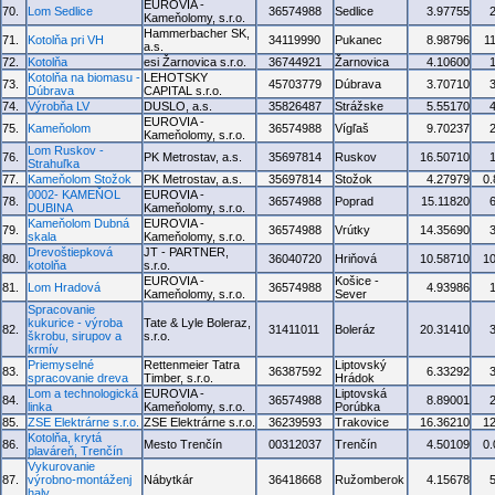
EUROVIA -
70.
Lom Sedlice
36574988
Sedlice
3.97755
Kameňolomy, s.r.o.
Hammerbacher SK,
71.
Kotolňa pri VH
34119990
Pukanec
8.98796
1
a.s.
72.
Kotolňa
esi Žarnovica s.r.o.
36744921
Žarnovica
4.10600
Kotolňa na biomasu -
LEHOTSKY
73.
45703779
Dúbrava
3.70710
Dúbrava
CAPITAL s.r.o.
74.
Výrobňa LV
DUSLO, a.s.
35826487
Strážske
5.55170
EUROVIA -
75.
Kameňolom
36574988
Vígľaš
9.70237
Kameňolomy, s.r.o.
Lom Ruskov -
76.
PK Metrostav, a.s.
35697814
Ruskov
16.50710
Strahuľka
77.
Kameňolom Stožok
PK Metrostav, a.s.
35697814
Stožok
4.27979
0
0002- KAMEŇOL
EUROVIA -
78.
36574988
Poprad
15.11820
DUBINA
Kameňolomy, s.r.o.
Kameňolom Dubná
EUROVIA -
79.
36574988
Vrútky
14.35690
skala
Kameňolomy, s.r.o.
Drevoštiepková
JT - PARTNER,
80.
36040720
Hriňová
10.58710
1
kotolňa
s.r.o.
EUROVIA -
Košice -
81.
Lom Hradová
36574988
4.93986
Kameňolomy, s.r.o.
Sever
Spracovanie
kukurice - výroba
Tate & Lyle Boleraz,
82.
31411011
Boleráz
20.31410
škrobu, sirupov a
s.r.o.
krmív
Priemyselné
Rettenmeier Tatra
Liptovský
83.
36387592
6.33292
spracovanie dreva
Timber, s.r.o.
Hrádok
Lom a technologická
EUROVIA -
Liptovská
84.
36574988
8.89001
linka
Kameňolomy, s.r.o.
Porúbka
85.
ZSE Elektrárne s.r.o.
ZSE Elektrárne s.r.o.
36239593
Trakovice
16.36210
1
Kotolňa, krytá
86.
Mesto Trenčín
00312037
Trenčín
4.50109
0
plaváreň, Trenčín
Vykurovanie
87.
výrobno-montáženj
Nábytkár
36418668
Ružomberok
4.15678
haly