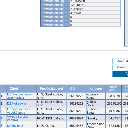
emisie 2011(t)
21.769768
emisie 2010(t)
12.04087
emisie 2009(t)
2.039413
emisie 2008(t)
3.98634
emisie 2007(t)
0
emisie 2006(t)
0
emisie 2005(t)
0
Znečisť
Zoradiť
emisia
em
Zdroj
Prevádzkovateľ
IČO
Kataster
2024(t)
20
DZ Vysoké pece -
U. S. Steel Košice,
Košice -
1.
36199222
28.89700
5
aglomerácia
s.r.o.
Šaca
U. S. Steel Košice,
Košice -
2.
DZ Koksovna
36199222
286.91100
262
s.r.o.
Šaca
DZ Vysoké pece -
U. S. Steel Košice,
Košice -
3.
36199222
79.49860
6
vysoké pece
s.r.o.
Šaca
Výroba karbidu
4.
FORTISCHEM a.s.
46693874
Nováky
64.74570
7
vápnika
Trnovec nad
5.
Močovina 3
DUSLO, a.s.
35826487
77.51350
5
Váhom