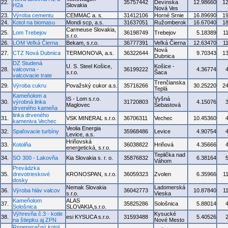
22.
35757442
Devínska
12.98660
1
H2a
Slovakia
Nová Ves
23.
Výroba cementu
CEMMAC a. s.
31412106
Horné Srnie
16.89690
1
24.
Kotol na biomasu
Mondi scp, a.s.
31637051
Ružomberok
16.67040
1
Carmeuse Slovakia,
25.
Lom Trebejov
36198749
Trebejov
5.18389
1
s.r.o.
26.
LOM Veľká Čierna
Bekam, s.r.o.
36777391
Veľká Čierna
12.63470
1
Nová
27.
CTZ Nová Dubnica
TERMONOVA, a.s.
36322644
9.70343
1
Dubnica
DZ Studená
U. S. Steel Košice,
Košice -
28.
valcovna -
36199222
4.36774
s.r.o.
Šaca
valcovacie trate
Trenčianska
29.
Výroba cukru
Považský cukor a.s.
35716266
30.25220
2
Teplá
Kameňolom a
IS - Lom s.r.o.
Vyšná
30.
výrobná linka
31720803
4.15076
Maglovec
Šebastová
drveného kameňa
linka drveného
31.
VSK MINERAL s.r.o.
36706311
Vechec
10.45360
kameniva Vechec
Veolia Energia
32.
Spaľovacie turbíny
35968486
Levice
4.90754
Levice, a.s.
Hriňovská
33.
Kotolňa
36038822
Hriňová
4.35666
energetická, s.r.o.
Teplička nad
34.
SO 300 - Lakovňa
Kia Slovakia s. r. o.
35876832
6.38164
Váhom
Prevádzka
35.
drevotrieskové
KRONOSPAN, s.r.o.
36059323
Zvolen
6.35966
1
dosky
Nemak Slovakia
Ladomerská
36.
Výroba hláv valcov
36042773
10.87840
1
s.r.o.
Vieska
Kameňolom
ALAS
37.
35825286
Sološnica
5.88014
Sološnica
SLOVAKIA,s.r.o.
Výhrevňa č.3 - kotle
Kysucké
38.
esi KYSUCA s.r.o.
31593488
5.40526
na štiepku aj ZPN
Nové Mesto
Regeneračný kotol