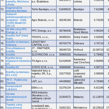
71.
00214973
3.92234
kameňa, Mníchova
a.s. Bratislava
Lehota
Lehota
Kogeneračná
72.
TeHo Bardejov, s.r.o.
51848520
Bardejov
7.61998
jednotka Bardejov
Sušiareň
poľnohospodárskych
73.
produktov - DAN-
Agro Boleráz, s.r.o.
36245160
Boleráz
5.74235
CORN Model DC
283 CE
58 MW zdroj PPC
Bratislava -
74.
PPC Energy, a.s.
36798436
4.96204
Energy, a. .s
Nové Mesto
Kotolňa NsP Dolný
75.
TEHOS, s.r.o.,
36389331
Dolný Kubín
3.92695
Kubín
Kotolňa na biomasu -
LEHOTSKY
76.
45703779
Dúbrava
3.70710
Dúbrava
CAPITAL s.r.o.
Drevoštiepková
JT - PARTNER,
77.
36040720
Hriňová
10.58710
1
kotolňa
s.r.o.
78.
Kotolňa
SLOVINCOM, s.r.o.
35969326
Hurbanovo
5.78462
Kotolňa farmy
Kamenica
79.
ošípaných Kamenica
TK Agro s.r.o.
51418649
3.95895
nad Cirochou
n/C
80.
Kotolňa K5
STEFE ECB, s.r.o.
35889080
Kremnica
4.58713
Vojenské lesy a
Lešť
Kotolňa na biomasu
81.
majetky SR, š.p.,
31577920
(vojenský
3.58500
(K1 a K2)
o.z.
obvod)
PK 5 - Podbreziny
Liptovský
82.
LMT, a.s.
44438982
4.78360
Žiarska
Mikuláš
Kompostáreň
83.
EBA s.r.o.
31376134
Lukavica
6.62185
Lukavica
IKEA Industry
Výroba
Slovakia s.r.o.,
84.
drevotrieskových
31354572
Malacky
12.12870
1
odštepný závod
dosiek
Jasná
Tepelný zdroj
SYRÁREŇ BEL
85.
rozprachovej
31651321
Michalovce
18.23610
1