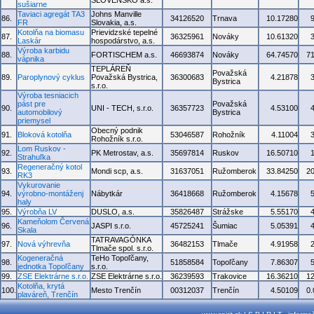
SLOVENSKO a.s.
sušiarne
Taviaci agregát TA3
Johns Manville
86.
34126520
Trnava
10.17280
FR
Slovakia, a.s.
Kotolňa na biomasu
Prievidzské tepelné
87.
36325961
Nováky
10.61320
Laskár
hospodárstvo, a.s.
Výroba karbidu
88.
FORTISCHEM a.s.
46693874
Nováky
64.74570
7
vápnika
TEPLÁREŇ
Považská
89.
Paroplynový cyklus
Považská Bystrica,
36300683
4.21878
Bystrica
s.r.o.
Výroba tesniacich
pást pre
Považská
90.
UNI - TECH, s.r.o.
36357723
4.53100
automobilový
Bystrica
priemysel
Obecný podnik
91.
Bloková kotolňa
53046587
Rohožník
4.11004
Rohožník s.r.o.
Lom Ruskov -
92.
PK Metrostav, a.s.
35697814
Ruskov
16.50710
Strahuľka
Regeneračný kotol
93.
Mondi scp, a.s.
31637051
Ružomberok
33.84250
2
RK3
Vykurovanie
94.
výrobno-montáženj
Nábytkár
36418668
Ružomberok
4.15678
haly
95.
Výrobňa LV
DUSLO, a.s.
35826487
Strážske
5.55170
Kameňolom Červená
96.
JASPI s.r.o.
45725241
Šumiac
5.05391
Skala
TATRAVAGÓNKA
97.
Nová výhrevňa
36482153
Tlmače
4.91958
Tlmače spol. s.r.o.
Kogeneračná
TeHo Topoľčany,
98.
51858584
Topoľčany
7.86307
jednotka Topoľčany
s.r.o.
99.
ZSE Elektrárne s.r.o.
ZSE Elektrárne s.r.o.
36239593
Trakovice
16.36210
1
Kotolňa, krytá
100.
Mesto Trenčín
00312037
Trenčín
4.50109
0
plaváreň, Trenčín