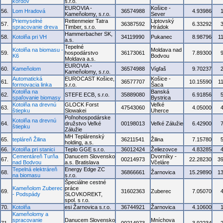
kordov
s.r.o.
EUROVIA -
Košice -
56.
Lom Hradová
36574988
4.93986
Kameňolomy, s.r.o.
Sever
Priemyselné
Rettenmeier Tatra
Liptovský
57.
36387592
6.33292
spracovanie dreva
Timber, s.r.o.
Hrádok
Hammerbacher SK,
58.
Kotolňa pri VH
34119990
Pukanec
8.98796
1
a.s.
Tepelné
Kotolňa na biomasu -
Moldava nad
59.
hospodárstvo
36173061
7.89300
K6
Bodvou
Moldava a.s.
EUROVIA -
60.
Kameňolom
36574988
Vígľaš
9.70237
Kameňolomy, s.r.o.
Automatická
EUROCAST Košice,
Košice -
61.
36577707
10.15590
1
formovacia linka
s.r.o.
Šaca
Kotolňa na
Banská
62.
STEFE ECB, s.r.o.
35889080
6.91856
spaľovanie biomasy
Bystrica
Kotolňa na drevnú
GLOCK Forst
Veľké
63.
47543060
4.05000
štiepku
Slowakei
Uherce
Poľnohospodárske
Kotolňa na drevnú
64.
družstvo Veľké
00198013
Veľké Zálužie
6.42900
štiepku
Zálužie
MH Teplárenský
65.
tepláreň Žilina
36211541
Žilina
7.15780
holding, a.s.
66.
Kotolňa pri stanici
Teplo GGE s.r.o.
36012424
Želiezovce
4.83285
Cementáreň Turňa
Danucem Slovensko
Dvorníky -
67.
00214973
22.28230
3
nad Bodvou
a.s. Bratislava
Včeláre
Tepelná elektráreň
Energy Edge ZC
68.
36866661
Žarnovica
15.29890
1
na biomasu
s.r.o.
Špeciálne cestné
Kameňolom Zuberec
práce
69.
31602363
Zuberec
7.05070
- Podspády
SLOVKOREKT,
spol. s r.o.
70.
Kotolňa
esi Žarnovica s.r.o.
36744921
Žarnovica
4.10600
Kameňolomy a
spracovanie
Danucem Slovensko
Mníchova