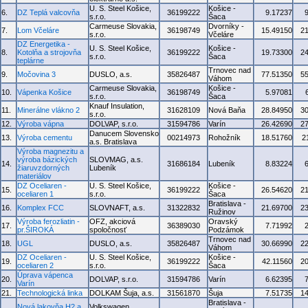
U. S. Steel Košice,
Košice -
6.
DZ Teplá valcovňa
36199222
9.17237
s.r.o.
Šaca
Carmeuse Slovakia,
Dvorníky -
7.
Lom Včeláre
36198749
15.49150
2
s.r.o.
Včeláre
DZ Energetika -
U. S. Steel Košice,
Košice -
8.
Kotolňa a strojovňa
36199222
19.73300
2
s.r.o.
Šaca
teplárne
Trnovec nad
9.
Močovina 3
DUSLO, a.s.
35826487
77.51350
5
Váhom
Carmeuse Slovakia,
Košice -
10.
Vápenka Košice
36198749
5.97081
s.r.o.
Šaca
Knauf Insulation,
11.
Minerálne vlákno 2
31628109
Nová Baňa
28.84950
3
s.r.o.
12.
Výroba vápna
DOLVAP, s.r.o.
31594786
Varín
26.42690
2
Danucem Slovensko
13.
Výroba cementu
00214973
Rohožník
18.51760
2
a.s. Bratislava
Výroba magnezitu a
výroba bázických
SLOVMAG, a.s.
14.
31686184
Lubeník
8.83224
žiaruvzdorných
Lubeník
materiálov
DZ Oceliaren -
U. S. Steel Košice,
Košice -
15.
36199222
26.54620
2
oceliaren 1
s.r.o.
Šaca
Bratislava -
16.
Komplex FCC
SLOVNAFT, a.s.
31322832
21.69700
2
Ružinov
Výroba ferozliatin -
OFZ, akciová
Oravský
17.
36389030
7.71992
pr.ŠIROKÁ
spoločnosť
Podzámok
Trnovec nad
18.
UGL
DUSLO, a.s.
35826487
30.66990
2
Váhom
DZ Oceliaren -
U. S. Steel Košice,
Košice -
19.
36199222
42.11560
2
oceliaren 2
s.r.o.
Šaca
Úprava vápenca
20.
DOLVAP, s.r.o.
31594786
Varín
6.62395
Varín
21.
Technologická linka
DOLKAM Šuja, a.s.
31561870
Šuja
7.51735
1
Bratislava -
Nová lakovňa H2 a
Volkswagen