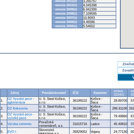
emisie 2011(t)
3.260767
emisie 2010(t)
4.045398
emisie 2009(t)
6.942399
emisie 2008(t)
7.109595
emisie 2007(t)
10.8093
emisie 2006(t)
4.46586
emisie 2005(t)
5.54652
Znečisť
Zoradiť
emisia
em
Zdroj
Prevádzkovateľ
IČO
Kataster
2024(t)
20
DZ Vysoké pece -
U. S. Steel Košice,
Košice -
1.
36199222
28.89700
5
aglomerácia
s.r.o.
Šaca
U. S. Steel Košice,
Košice -
2.
DZ Koksovna
36199222
286.91100
262
s.r.o.
Šaca
DZ Vysoké pece -
U. S. Steel Košice,
Košice -
3.
36199222
79.49860
6
vysoké pece
s.r.o.
Šaca
Považská
4.
Výroba cementu
31615716
Ladce
45.40810
3
cementáreň, a.s.
Slovenské
5.
EVO I
35829052
Vojany
24.77130
5
elektrárne a.s.