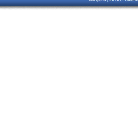
www.spirit.sk | S P I R I T - inform