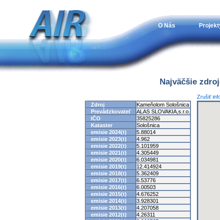
O Nás
Projekt
Najväčšie zdro
Zrušiť in
Zdroj
Kameňolom Sološnica
Prevádzkovateľ
ALAS SLOVAKIA,s.r.o.
IČO
35825286
Kataster
Sološnica
emisie 2024(t)
5.88014
emisie 2023(t)
4.962
emisie 2022(t)
5.101959
emisie 2021(t)
4.305449
emisie 2020(t)
6.034981
emisie 2019(t)
12.414924
emisie 2018(t)
5.362409
emisie 2017(t)
6.53776
emisie 2016(t)
6.00503
emisie 2015(t)
4.676252
emisie 2014(t)
3.928301
emisie 2013(t)
4.207058
emisie 2012(t)
4.26311