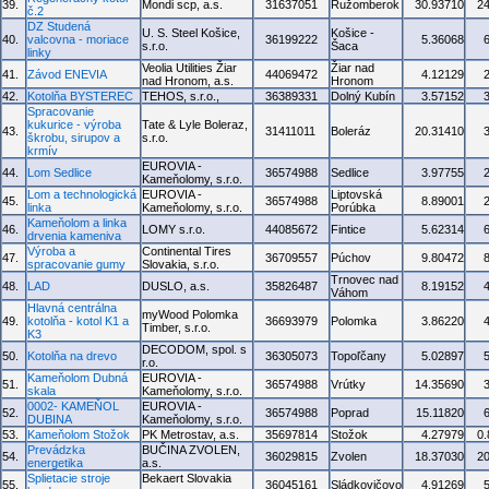
39.
Mondi scp, a.s.
31637051
Ružomberok
30.93710
2
č.2
DZ Studená
U. S. Steel Košice,
Košice -
40.
valcovna - moriace
36199222
5.36068
s.r.o.
Šaca
linky
Veolia Utilities Žiar
Žiar nad
41.
Závod ENEVIA
44069472
4.12129
nad Hronom, a.s.
Hronom
42.
Kotolňa BYSTEREC
TEHOS, s.r.o.,
36389331
Dolný Kubín
3.57152
Spracovanie
kukurice - výroba
Tate & Lyle Boleraz,
43.
31411011
Boleráz
20.31410
škrobu, sirupov a
s.r.o.
krmív
EUROVIA -
44.
Lom Sedlice
36574988
Sedlice
3.97755
Kameňolomy, s.r.o.
Lom a technologická
EUROVIA -
Liptovská
45.
36574988
8.89001
linka
Kameňolomy, s.r.o.
Porúbka
Kameňolom a linka
46.
LOMY s.r.o.
44085672
Fintice
5.62314
drvenia kameniva
Výroba a
Continental Tires
47.
36709557
Púchov
9.80472
spracovanie gumy
Slovakia, s.r.o.
Trnovec nad
48.
LAD
DUSLO, a.s.
35826487
8.19152
Váhom
Hlavná centrálna
myWood Polomka
49.
kotolňa - kotol K1 a
36693979
Polomka
3.86220
Timber, s.r.o.
K3
DECODOM, spol. s
50.
Kotolňa na drevo
36305073
Topoľčany
5.02897
r.o.
Kameňolom Dubná
EUROVIA -
51.
36574988
Vrútky
14.35690
skala
Kameňolomy, s.r.o.
0002- KAMEŇOL
EUROVIA -
52.
36574988
Poprad
15.11820
DUBINA
Kameňolomy, s.r.o.
53.
Kameňolom Stožok
PK Metrostav, a.s.
35697814
Stožok
4.27979
0
Prevádzka
BUČINA ZVOLEN,
54.
36029815
Zvolen
18.37030
2
energetika
a.s.
Splietacie stroje
Bekaert Slovakia
55.
36045161
Sládkovičovo
4.91269