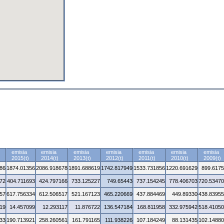
emisia
emisia
emisia
emisia
emisia
emisia
emisia
2015(t)
2014(t)
2013(t)
2012(t)
2011(t)
2010(t)
2009(t)
86
1874.01356
2086.918678
1891.688619
1742.817949
1533.731856
1220.691629
899.617
72
404.711693
424.797166
733.125227
749.65443
737.154245
778.406703
720.5347
57
617.756334
612.506517
521.167123
465.220669
437.884469
449.89330
438.8395
19
14.457099
12.293117
11.876722
136.547184
168.811958
332.975942
518.4105
33
190.713921
258.260561
161.791165
111.938226
107.184249
88.131435
102.1488