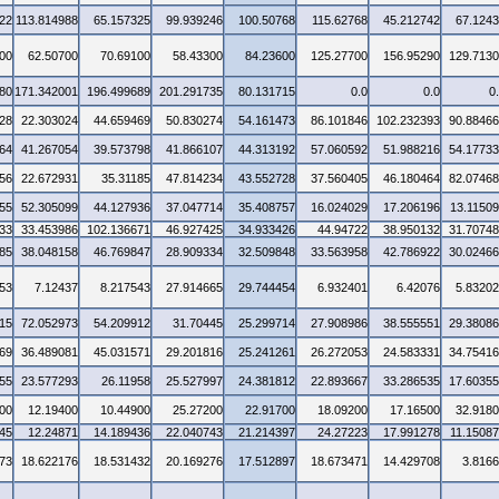
22
113.814988
65.157325
99.939246
100.50768
115.62768
45.212742
67.124
00
62.50700
70.69100
58.43300
84.23600
125.27700
156.95290
129.713
80
171.342001
196.499689
201.291735
80.131715
0.0
0.0
0
28
22.303024
44.659469
50.830274
54.161473
86.101846
102.232393
90.8846
64
41.267054
39.573798
41.866107
44.313192
57.060592
51.988216
54.1773
56
22.672931
35.31185
47.814234
43.552728
37.560405
46.180464
82.0746
55
52.305099
44.127936
37.047714
35.408757
16.024029
17.206196
13.1150
33
33.453986
102.136671
46.927425
34.933426
44.94722
38.950132
31.7074
85
38.048158
46.769847
28.909334
32.509848
33.563958
42.786922
30.0246
53
7.12437
8.217543
27.914665
29.744454
6.932401
6.42076
5.8320
15
72.052973
54.209912
31.70445
25.299714
27.908986
38.555551
29.3808
69
36.489081
45.031571
29.201816
25.241261
26.272053
24.583331
34.7541
55
23.577293
26.11958
25.527997
24.381812
22.893667
33.286535
17.6035
00
12.19400
10.44900
25.27200
22.91700
18.09200
17.16500
32.918
45
12.24871
14.189436
22.040743
21.214397
24.27223
17.991278
11.1508
73
18.622176
18.531432
20.169276
17.512897
18.673471
14.429708
3.816