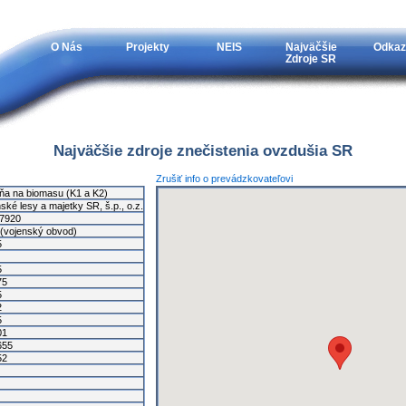
O Nás
Projekty
NEIS
Najväčšie
Odkaz
Zdroje SR
Najväčšie zdroje znečistenia ovzdušia SR
Zrušiť info o prevádzkovateľovi
lňa na biomasu (K1 a K2)
ské lesy a majetky SR, š.p., o.z.
7920
 (vojenský obvod)
5
5
75
5
2
5
01
655
52