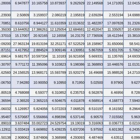
6.28006
6.947877
10.165758
10.873937
9.262929
22.149568
14.171055
12.0415
1.23930
2.50809
3.159937
2.080219
2.195819
2.639284
2.553194
14.6988
7.70851
8.610756
8.944127
11.610359
12.013632
11.482287
17.097828
31.2326
4.35030
13.644052
17.386261
12.125054
12.684681
12.452047
11.335057
10.4309
3.37010
15.17007
20.92165
12.16558
16.23170
17.736506
18.412344
15.3810
9.09200
27.963134
19.813194
32.251171
67.522529
18.158967
31.650066
58.541
3.87151
4.417952
2.884524
3.909146
4.130951
5.867059
5.831705
5.7062
2.69614
9.681757
10.597334
11.10183
16.921658
5.669331
11.135765
14.6933
9.30797
9.771172
11.395096
9.103823
9.198386
11.368893
10.446576
11.0131
4.62560
24.156525
13.968171
15.593789
15.920279
16.49688
15.988526
14.2710
9.06750
7.94280
10.90050
9.10950
8.71950
5.02500
8.97900
9.627
4.80519
4.768088
6.59377
6.310852
6.235753
6.562876
6.46956
8.728
2.36594
2.36520
2.365215
4.504675
4.011878
4.568914
4.168773
7.5940
5.06032
5.126957
5.824056
5.072203
7.068525
8.510197
8.161582
8.2964
5.95487
5.570687
5.556866
4.898396
6.537146
6.90570
7.015582
5.963
2.89010
3.637484
33.002723
24.529754
19.19019
3.316063
0.036773
0.0210
5.12911
5.033419
5.669892
5.439235
5.637206
5.97592
6.601382
6.2435
4.50138
2.908062
3.874806
3.368988
4.293093
4.487469
4.63512
6.099