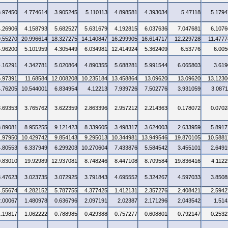
3.97450
4.774614
3.905245
5.110113
4.898581
4.393034
5.47118
5.1794
4.26906
4.158793
5.682527
5.631679
4.192815
6.037636
7.047681
6.1076
9.55270
20.996614
18.327275
14.140847
16.299905
16.614717
12.229728
11.4777
4.96200
5.101959
4.305449
6.034981
12.414924
5.362409
6.53776
6.005
4.16291
4.342781
5.020864
4.890355
5.688281
5.991544
6.065803
3.619
6.97391
11.68584
12.008208
10.235184
13.458864
13.09620
13.09620
13.1230
4.76205
10.544001
6.834954
4.12213
7.939726
7.502776
3.931059
3.0871
3.69353
3.765762
3.622359
2.863396
2.957212
2.214363
0.178072
0.0702
8.89081
8.955255
9.121423
8.339605
3.498317
3.624003
2.633959
5.8917
1.97950
10.429742
9.854143
9.295013
10.344981
13.949546
19.870105
10.5881
4.80553
6.337949
6.299203
10.270604
7.433876
5.584542
3.455101
2.6491
0.83010
19.92989
12.937081
8.748246
8.447108
8.709584
19.836416
4.1122
3.47623
3.023735
3.072925
3.791843
4.695552
5.324267
4.597033
3.8508
4.55674
4.282152
5.787755
4.377425
1.412131
2.357276
2.408421
2.5942
2.00067
1.480978
0.636796
2.097191
2.02387
2.171296
2.043542
1.514
1.19817
1.062222
0.788985
0.429388
0.757277
0.608801
0.792147
0.2532