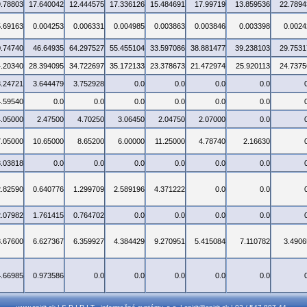
9.78803
17.640042
12.444575
17.336126
15.484691
17.99719
13.859536
22.7894
5.69163
0.004253
0.006331
0.004985
0.003863
0.003846
0.003398
0.0024
0.74740
46.64935
64.297527
55.455104
33.597086
38.881477
39.238103
29.7531
4.20340
28.394095
34.722697
35.172133
23.378673
21.472974
25.920113
24.7375
3.24721
3.644479
3.752928
0.0
0.0
0.0
0.0
4.59540
0.0
0.0
0.0
0.0
0.0
0.0
4.05000
2.47500
4.70250
3.06450
2.04750
2.07000
0.0
7.05000
10.65000
8.65200
6.00000
11.25000
4.78740
2.16630
3.03818
0.0
0.0
0.0
0.0
0.0
0.0
2.82590
0.640776
1.299709
2.589196
4.371222
0.0
0.0
2.07982
1.761415
0.764702
0.0
0.0
0.0
0.0
3.67600
6.627367
6.359927
4.384429
9.270951
5.415084
7.110782
3.4906
4.66985
0.973586
0.0
0.0
0.0
0.0
0.0