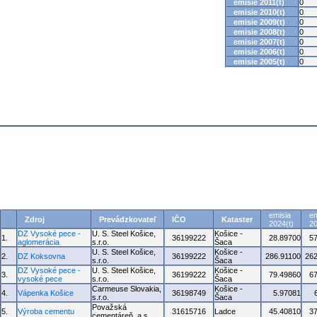
emisie 2011(t)
0
emisie 2010(t)
0
emisie 2009(t)
0
emisie 2008(t)
0
emisie 2007(t)
0
emisie 2006(t)
0
emisie 2005(t)
0
emisia
em
Zdroj
Prevádzkovateľ
IČO
Kataster
2024(t)
20
DZ Vysoké pece -
U. S. Steel Košice,
Košice -
1.
36199222
28.89700
5
aglomerácia
s.r.o.
Šaca
U. S. Steel Košice,
Košice -
2.
DZ Koksovna
36199222
286.91100
262
s.r.o.
Šaca
DZ Vysoké pece -
U. S. Steel Košice,
Košice -
3.
36199222
79.49860
6
vysoké pece
s.r.o.
Šaca
Carmeuse Slovakia,
Košice -
4.
Vápenka Košice
36198749
5.97081
s.r.o.
Šaca
Považská
5.
Výroba cementu
31615716
Ladce
45.40810
3
cementáreň, a.s.