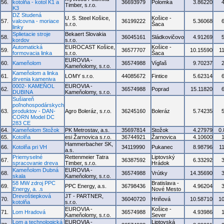
56.
kotolňa - kotol K1 a
36693979
Polomka
3.86220
Timber, s.r.o.
K3
DZ Studená
U. S. Steel Košice,
Košice -
57.
valcovna - moriace
36199222
5.36068
s.r.o.
Šaca
linky
Splietacie stroje
Bekaert Slovakia
58.
36045161
Sládkovičovo
4.91269
kordov
s.r.o.
Automatická
EUROCAST Košice,
Košice -
59.
36577707
10.15590
1
formovacia linka
s.r.o.
Šaca
EUROVIA -
60.
Kameňolom
36574988
Vígľaš
9.70237
Kameňolomy, s.r.o.
Kameňolom a linka
61.
LOMY s.r.o.
44085672
Fintice
5.62314
drvenia kameniva
0002- KAMEŇOL
EUROVIA -
62.
36574988
Poprad
15.11820
DUBINA
Kameňolomy, s.r.o.
Sušiareň
poľnohospodárskych
63.
produktov - DAN-
Agro Boleráz, s.r.o.
36245160
Boleráz
5.74235
CORN Model DC
283 CE
64.
Kameňolom Stožok
PK Metrostav, a.s.
35697814
Stožok
4.27979
0
65.
Kotolňa
esi Žarnovica s.r.o.
36744921
Žarnovica
4.10600
Hammerbacher SK,
66.
Kotolňa pri VH
34119990
Pukanec
8.98796
1
a.s.
Priemyselné
Rettenmeier Tatra
Liptovský
67.
36387592
6.33292
spracovanie dreva
Timber, s.r.o.
Hrádok
Kameňolom Dubná
EUROVIA -
68.
36574988
Vrútky
14.35690
skala
Kameňolomy, s.r.o.
58 MW zdroj PPC
Bratislava -
69.
PPC Energy, a.s.
36798436
4.96204
Energy, a. .s
Nové Mesto
Drevoštiepková
JT - PARTNER,
70.
36040720
Hriňová
10.58710
1
kotolňa
s.r.o.
EUROVIA -
Košice -
71.
Lom Hradová
36574988
4.93986
Kameňolomy, s.r.o.
Sever
Lom a technologická
EUROVIA -
Liptovská