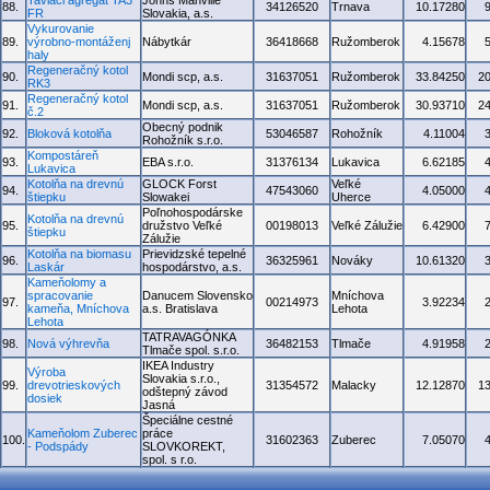
Taviaci agregát TA3
Johns Manville
88.
34126520
Trnava
10.17280
FR
Slovakia, a.s.
Vykurovanie
89.
výrobno-montáženj
Nábytkár
36418668
Ružomberok
4.15678
haly
Regeneračný kotol
90.
Mondi scp, a.s.
31637051
Ružomberok
33.84250
2
RK3
Regeneračný kotol
91.
Mondi scp, a.s.
31637051
Ružomberok
30.93710
2
č.2
Obecný podnik
92.
Bloková kotolňa
53046587
Rohožník
4.11004
Rohožník s.r.o.
Kompostáreň
93.
EBA s.r.o.
31376134
Lukavica
6.62185
Lukavica
Kotolňa na drevnú
GLOCK Forst
Veľké
94.
47543060
4.05000
štiepku
Slowakei
Uherce
Poľnohospodárske
Kotolňa na drevnú
95.
družstvo Veľké
00198013
Veľké Zálužie
6.42900
štiepku
Zálužie
Kotolňa na biomasu
Prievidzské tepelné
96.
36325961
Nováky
10.61320
Laskár
hospodárstvo, a.s.
Kameňolomy a
spracovanie
Danucem Slovensko
Mníchova
97.
00214973
3.92234
kameňa, Mníchova
a.s. Bratislava
Lehota
Lehota
TATRAVAGÓNKA
98.
Nová výhrevňa
36482153
Tlmače
4.91958
Tlmače spol. s.r.o.
IKEA Industry
Výroba
Slovakia s.r.o.,
99.
drevotrieskových
31354572
Malacky
12.12870
1
odštepný závod
dosiek
Jasná
Špeciálne cestné
Kameňolom Zuberec
práce
100.
31602363
Zuberec
7.05070
- Podspády
SLOVKOREKT,
spol. s r.o.