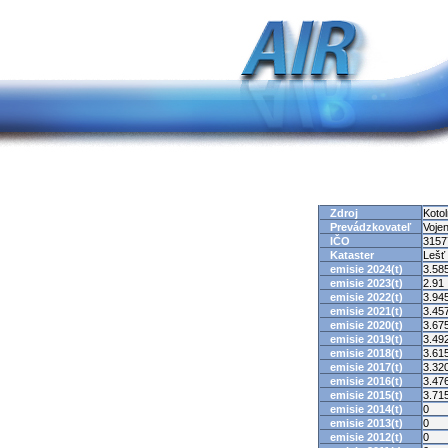
Zdroj
Koto
Prevádzkovateľ
Vojen
IČO
3157
Kataster
Lešť
emisie 2024(t)
3.58
emisie 2023(t)
2.91
emisie 2022(t)
3.94
emisie 2021(t)
3.45
emisie 2020(t)
3.67
emisie 2019(t)
3.49
emisie 2018(t)
3.61
emisie 2017(t)
3.32
emisie 2016(t)
3.47
emisie 2015(t)
3.71
emisie 2014(t)
0
emisie 2013(t)
0
emisie 2012(t)
0