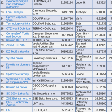
výroba bázických
SLOVMAG, a.s.
22.
31686184
Lubeník
8.83224
žiaruvzdorných
Lubeník
materiálov
Carmeuse Slovakia,
23.
Lom Trebejov
36198749
Trebejov
5.18389
1
s.r.o.
Úprava vápenca
24.
DOLVAP, s.r.o.
31594786
Varín
6.62395
Varín
25.
Technologická linka
DOLKAM Šuja, a.s.
31561870
Šuja
7.51735
1
Nová
26.
CTZ Nová Dubnica
TERMONOVA, a.s.
36322644
9.70343
1
Dubnica
Cementáreň Turňa
Danucem Slovensko
Dvorníky -
27.
00214973
22.28230
3
nad Bodvou
a.s. Bratislava
Včeláre
28.
Kotolňa BYSTEREC
TEHOS, s.r.o.,
36389331
Dolný Kubín
3.57152
Veolia Utilities Žiar
Žiar nad
29.
Závod ENEVIA
44069472
4.12129
nad Hronom, a.s.
Hronom
U. S. Steel Košice,
Košice -
30.
DZ Teplá valcovňa
36199222
9.17237
s.r.o.
Šaca
Trenčianska
31.
Výroba cukru
Považský cukor a.s.
35716266
30.25220
2
Teplá
Tepelné
Kotolňa na biomasu -
Moldava nad
32.
hospodárstvo
36173061
7.89300
K6
Bodvou
Moldava a.s.
Veolia Energia
33.
Spaľovacie turbíny
35968486
Levice
4.90754
Levice, a.s.
Výhrevňa č.3 - kotle
Kysucké
34.
esi KYSUCA s.r.o.
31593488
5.40526
na štiepku aj ZPN
Nové Mesto
DECODOM, spol. s
35.
Kotolňa na drevo
36305073
Topoľčany
5.02897
r.o.
Teplička nad
36.
SO 300 - Lakovňa
Kia Slovakia s. r. o.
35876832
6.38164
Váhom
37.
ZSE Elektrárne s.r.o.
ZSE Elektrárne s.r.o.
36239593
Trakovice
16.36210
1
PK 5 - Podbreziny
Liptovský
38.
LMT, a.s.
44438982
4.78360
Žiarska
Mikuláš
Trnovec nad
39.
LAD
DUSLO, a.s.
35826487
8.19152
Váhom