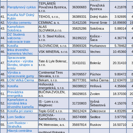
TEPLÁREŇ
Považská
40.
Paroplynový cyklus
Považská Bystrica,
36300683
4.21878
Bystrica
s.r.o.
Kotolňa NsP Dolný
41.
TEHOS, s.r.o.,
36389331
Dolný Kubín
3.92695
Kubín
42.
Výroba cementu
CEMMAC a. s.
31412106
Horné Srnie
16.89690
1
Kameňolom
ALAS
43.
35825286
Sološnica
5.88014
Sološnica
SLOVAKIA,s.r.o.
DZ Studená
U. S. Steel Košice,
Košice -
44.
valcovna -
36199222
4.36774
s.r.o.
Šaca
valcovacie trate
45.
Kotolňa
SLOVINCOM, s.r.o.
35969326
Hurbanovo
5.78462
linka drveného
46.
VSK MINERAL s.r.o.
36706311
Vechec
10.45360
kameniva Vechec
Spracovanie
kukurice - výroba
Tate & Lyle Boleraz,
47.
31411011
Boleráz
20.31410
škrobu, sirupov a
s.r.o.
krmív
Výroba a
Continental Tires
48.
36709557
Púchov
9.80472
spracovanie gumy
Slovakia, s.r.o.
49.
LOM Veľká Čierna
Bekam, s.r.o.
36777391
Veľká Čierna
12.63470
1
Hriňovská
50.
Kotolňa
36038822
Hriňová
4.35666
energetická, s.r.o.
Prevádzka
BUČINA ZVOLEN,
51.
36029815
Zvolen
18.37030
2
energetika
a.s.
Kameňolom a
IS - Lom s.r.o.
Vyšná
52.
výrobná linka
31720803
4.15076
Maglovec
Šebastová
drveného kameňa
53.
Kotolňa pri stanici
Teplo GGE s.r.o.
36012424
Želiezovce
4.83285
EUROVIA -
54.
Lom Sedlice
36574988
Sedlice
3.97755
Kameňolomy, s.r.o.
Lom Ruskov -
55.
PK Metrostav, a.s.
35697814
Ruskov
16.50710
Strahuľka
Hlavná centrálna
myWood Polomka