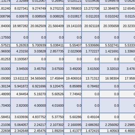
2.13174
2.32589
0.012067
0.26941
0.020121
0.019436
0.049978
0.0526
1.81240
8.027341
9.274749
9.270215
10.785803
13.272708
12.384875
12.6545
.008796
0.00978
0.008509
0.008026
0.010817
0.011203
0.010242
0.0115
7.84000
18.987282
20.062509
21.566409
19.141103
20.921118
20.335658
20.3233
3.17550
0.0
0.0
0.0
0.0
0.0
0.0
4.57521
5.26353
5.700939
5.038411
5.55407
5.530686
5.532741
5.5333
3.96930
4.23150
3.03828
2.857735
2.022908
1.772227
1.421691
1.3360
5.81253
3.193587
0.0
0.0
0.0
0.0
0.0
2.91000
3.94500
3.45750
3.67500
3.49200
3.61500
3.32010
3.476
3.09380
13.611122
34.565665
17.45844
19.406916
13.71312
16.98304
17.958
6.30134
5.941872
6.921696
9.120475
8.85989
0.78492
0.0
5.48090
4.94454
5.19270
5.60526
7.74942
0.0
0.0
4.70400
2.82000
4.00000
4.01600
0.0
0.0
0.0
5.58451
3.633936
4.837752
5.37750
5.60286
0.49104
0.0
4.21036
5.064057
2.24217
2.107302
2.160095
2.686392
2.256092
2.2985
4.22838
2.342648
2.45476
1.89204
1.41377
1.472415
1.40563
4.4600