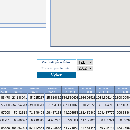
Znečisťujúca látka:
Zoradiť podľa roku:
isia
emisia
emisia
emisia
emisia
emisia
emisia
emisia
23(t)
2022(t)
2021(t)
2020(t)
2019(t)
2018(t)
2017(t)
2016(t)
7.83470
23.188041
35.015267
15.616862
566.539498
1664.08528
1933.606149
1890.7950
.56300
234.954573
239.100677
153.751147
392.147045
370.28158
361.924715
437.4631
7.67900
59.32613
71.549408
26.467133
43.276958
181.452469
198.457772
206.3346
6.11231
6.260677
6.410912
4.487939
6.533114
11.155026
8.153971
8.9226
7.83680
50.963094
52.142661
58.793568
54.771689
44.461448
50.795744
183.2796