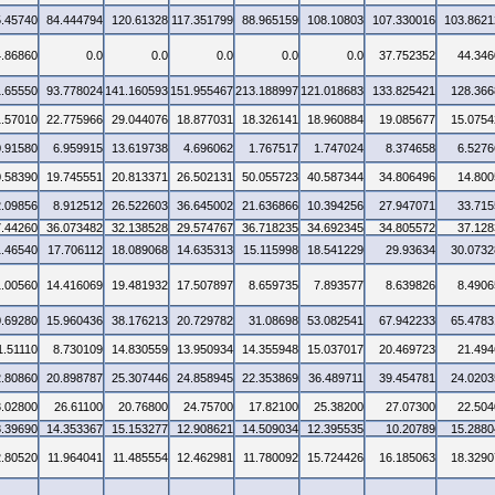
5.45740
84.444794
120.61328
117.351799
88.965159
108.10803
107.330016
103.8621
4.86860
0.0
0.0
0.0
0.0
0.0
37.752352
44.346
1.65550
93.778024
141.160593
151.955467
213.188997
121.018683
133.825421
128.366
1.57010
22.775966
29.044076
18.877031
18.326141
18.960884
19.085677
15.0754
0.91580
6.959915
13.619738
4.696062
1.767517
1.747024
8.374658
6.5276
0.58390
19.745551
20.813371
26.502131
50.055723
40.587344
34.806496
14.800
2.09856
8.912512
26.522603
36.645002
21.636866
10.394256
27.947071
33.715
7.44260
36.073482
32.138528
29.574767
36.718235
34.692345
34.805572
37.128
1.46540
17.706112
18.089068
14.635313
15.115998
18.541229
29.93634
30.0732
1.00560
14.416069
19.481932
17.507897
8.659735
7.893577
8.639826
8.4906
0.69280
15.960436
38.176213
20.729782
31.08698
53.082541
67.942233
65.4783
1.51110
8.730109
14.830559
13.950934
14.355948
15.037017
20.469723
21.494
2.80860
20.898787
25.307446
24.858945
22.353869
36.489711
39.454781
24.0203
3.02800
26.61100
20.76800
24.75700
17.82100
25.38200
27.07300
22.504
8.39690
14.353367
15.153277
12.908621
14.509034
12.395535
10.20789
15.2880
2.80520
11.964041
11.485554
12.462981
11.780092
15.724426
16.185063
18.3290