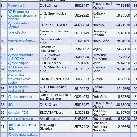
Trnovec nad
6.
Močovina 3
DUSLO, a.s.
35826487
77.51350
5
Váhom
DZ Energetika -
U. S. Steel Košice,
Košice -
7.
Kotolňa a strojovňa
36199222
19.73300
2
s.r.o.
Šaca
teplárne
Výroba karbidu
8.
FORTISCHEM a.s.
46693874
Nováky
64.74570
7
vápnika
Carmeuse Slovakia,
Dvorníky -
9.
Lom Včeláre
36198749
15.49150
2
s.r.o.
Včeláre
Knauf Insulation,
10.
Minerálne vlákno 2
31628109
Nová Baňa
28.84950
3
s.r.o.
Slovenské
11.
EVO I
35829052
Vojany
24.77130
5
elektrárne a.s.
Výroba ferozliatin -
OFZ, akciová
Oravský
12.
36389030
7.71992
pr.ŠIROKÁ
spoločnosť
Podzámok
13.
Výroba vápna
DOLVAP, s.r.o.
31594786
Varín
26.42690
2
DZ Oceliaren -
U. S. Steel Košice,
Košice -
14.
36199222
26.54620
2
oceliaren 1
s.r.o.
Šaca
Prevádzka
15.
drevotrieskové
KRONOSPAN, s.r.o.
36059323
Zvolen
6.35966
1
dosky
DZ Oceliaren -
U. S. Steel Košice,
Košice -
16.
36199222
42.11560
2
oceliaren 2
s.r.o.
Šaca
Danucem Slovensko
17.
Výroba cementu
00214973
Rohožník
18.51760
2
a.s. Bratislava
Trnovec nad
18.
UGL
DUSLO, a.s.
35826487
30.66990
2
Váhom
Bratislava -
19.
Komplex FCC
SLOVNAFT, a.s.
31322832
21.69700
2
Ružinov
20.
Kotol na biomasu
Mondi scp, a.s.
31637051
Ružomberok
16.67040
1
Bratislava -
Nová lakovňa H2 a
Volkswagen
21.
35757442
Devínska
12.98660
1
H2a
Slovakia
Nová Ves
Výroba magnezitu a