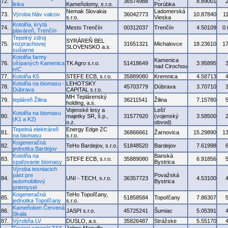
72.
36574988
8.89001
linka
Kameňolomy, s.r.o.
Porúbka
Nemak Slovakia
Ladomerská
73.
Výroba hláv valcov
36042773
10.87840
1
s.r.o.
Vieska
Kotolňa, krytá
74.
Mesto Trenčín
00312037
Trenčín
4.50109
0
plaváreň, Trenčín
Tepelný zdroj
SYRÁREŇ BEL
75.
rozprachovej
31651321
Michalovce
18.23610
1
SLOVENSKO a.s.
sušiarne
Kotolňa farmy
Kamenica
76.
ošípaných Kamenica
TK Agro s.r.o.
51418649
3.95895
nad Cirochou
n/C
77.
Kotolňa K5
STEFE ECB, s.r.o.
35889080
Kremnica
4.58713
Kotolňa na biomasu -
LEHOTSKY
78.
45703779
Dúbrava
3.70710
Dúbrava
CAPITAL s.r.o.
MH Teplárenský
79.
tepláreň Žilina
36211541
Žilina
7.15780
holding, a.s.
Vojenské lesy a
Lešť
Kotolňa na biomasu
80.
majetky SR, š.p.,
31577920
(vojenský
3.58500
(K1 a K2)
o.z.
obvod)
Tepelná elektráreň
Energy Edge ZC
81.
36866661
Žarnovica
15.29890
1
na biomasu
s.r.o.
Kogeneračná
82.
TeHo Bardejov, s.r.o.
51848520
Bardejov
7.61998
jednotka Bardejov
Kotolňa na
Banská
83.
STEFE ECB, s.r.o.
35889080
6.91856
spaľovanie biomasy
Bystrica
Výroba tesniacich
pást pre
Považská
84.
UNI - TECH, s.r.o.
36357723
4.53100
automobilový
Bystrica
priemysel
Kogeneračná
TeHo Topoľčany,
85.
51858584
Topoľčany
7.86307
jednotka Topoľčany
s.r.o.
Kameňolom Červená
86.
JASPI s.r.o.
45725241
Šumiac
5.05391
Skala
87.
Výrobňa LV
DUSLO, a.s.
35826487
Strážske
5.55170