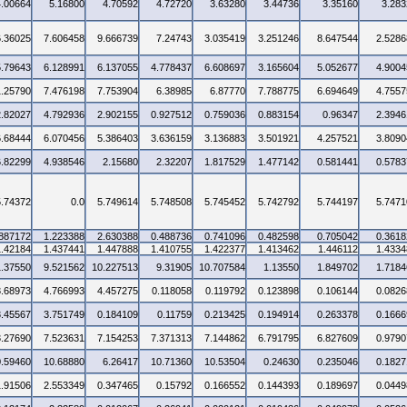
4.00664
5.16800
4.70592
4.72720
3.63280
3.44736
3.35160
3.283
6.36025
7.606458
9.666739
7.24743
3.035419
3.251246
8.647544
2.5286
5.79643
6.128991
6.137055
4.778437
6.608697
3.165604
5.052677
4.9004
1.25790
7.476198
7.753904
6.38985
6.87770
7.788775
6.694649
4.7557
2.82027
4.792936
2.902155
0.927512
0.759036
0.883154
0.96347
2.3946
6.68444
6.070456
5.386403
3.636159
3.136883
3.501921
4.257521
3.8090
6.82299
4.938546
2.15680
2.32207
1.817529
1.477142
0.581441
0.5783
5.74372
0.0
5.749614
5.748508
5.745452
5.742792
5.744197
5.7471
.887172
1.223388
2.630388
0.488736
0.741096
0.482598
0.705042
0.3618
1.42184
1.437441
1.447888
1.410755
1.422377
1.413462
1.446112
1.4334
1.37550
9.521562
10.227513
9.31905
10.707584
1.13550
1.849702
1.7184
3.68973
4.766993
4.457275
0.118058
0.119792
0.123898
0.106144
0.0826
3.45567
3.751749
0.184109
0.11759
0.213425
0.194914
0.263378
0.1666
3.27690
7.523631
7.154253
7.371313
7.144862
6.791795
6.827609
0.9790
0.59460
10.68880
6.26417
10.71360
10.53504
0.24630
0.235046
0.1827
1.91506
2.553349
0.347465
0.15792
0.166552
0.144393
0.189697
0.0449