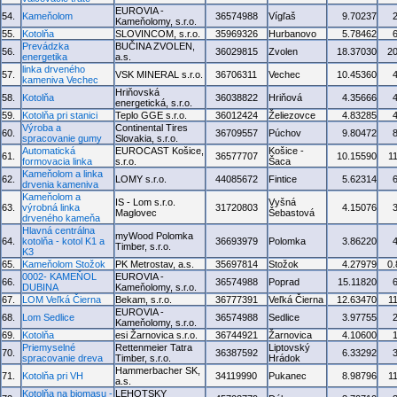
EUROVIA -
54.
Kameňolom
36574988
Vígľaš
9.70237
Kameňolomy, s.r.o.
55.
Kotolňa
SLOVINCOM, s.r.o.
35969326
Hurbanovo
5.78462
Prevádzka
BUČINA ZVOLEN,
56.
36029815
Zvolen
18.37030
2
energetika
a.s.
linka drveného
57.
VSK MINERAL s.r.o.
36706311
Vechec
10.45360
kameniva Vechec
Hriňovská
58.
Kotolňa
36038822
Hriňová
4.35666
energetická, s.r.o.
59.
Kotolňa pri stanici
Teplo GGE s.r.o.
36012424
Želiezovce
4.83285
Výroba a
Continental Tires
60.
36709557
Púchov
9.80472
spracovanie gumy
Slovakia, s.r.o.
Automatická
EUROCAST Košice,
Košice -
61.
36577707
10.15590
1
formovacia linka
s.r.o.
Šaca
Kameňolom a linka
62.
LOMY s.r.o.
44085672
Fintice
5.62314
drvenia kameniva
Kameňolom a
IS - Lom s.r.o.
Vyšná
63.
výrobná linka
31720803
4.15076
Maglovec
Šebastová
drveného kameňa
Hlavná centrálna
myWood Polomka
64.
kotolňa - kotol K1 a
36693979
Polomka
3.86220
Timber, s.r.o.
K3
65.
Kameňolom Stožok
PK Metrostav, a.s.
35697814
Stožok
4.27979
0
0002- KAMEŇOL
EUROVIA -
66.
36574988
Poprad
15.11820
DUBINA
Kameňolomy, s.r.o.
67.
LOM Veľká Čierna
Bekam, s.r.o.
36777391
Veľká Čierna
12.63470
1
EUROVIA -
68.
Lom Sedlice
36574988
Sedlice
3.97755
Kameňolomy, s.r.o.
69.
Kotolňa
esi Žarnovica s.r.o.
36744921
Žarnovica
4.10600
Priemyselné
Rettenmeier Tatra
Liptovský
70.
36387592
6.33292
spracovanie dreva
Timber, s.r.o.
Hrádok
Hammerbacher SK,
71.
Kotolňa pri VH
34119990
Pukanec
8.98796
1
a.s.
Kotolňa na biomasu -
LEHOTSKY