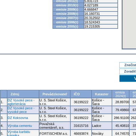
emisie 2011(t)
5.831723
emisie 2010(t)
4.027189
emisie 2009(t)
4.666847
emisie 2008(t)
16.160731
emisie 2007(t)
20.312502
emisie 2006(t)
18.524343
emisie 2005(t)
19.215305
Znečisť
Zoradiť
emisia
em
Zdroj
Prevádzkovateľ
IČO
Kataster
2024(t)
20
DZ Vysoké pece -
U. S. Steel Košice,
Košice -
1.
36199222
28.89700
5
aglomerácia
s.r.o.
Šaca
DZ Vysoké pece -
U. S. Steel Košice,
Košice -
2.
36199222
79.49860
6
vysoké pece
s.r.o.
Šaca
U. S. Steel Košice,
Košice -
3.
DZ Koksovna
36199222
286.91100
262
s.r.o.
Šaca
Považská
4.
Výroba cementu
31615716
Ladce
45.40810
3
cementáreň, a.s.
Výroba karbidu
5.
FORTISCHEM a.s.
46693874
Nováky
64.74570
7
vápnika