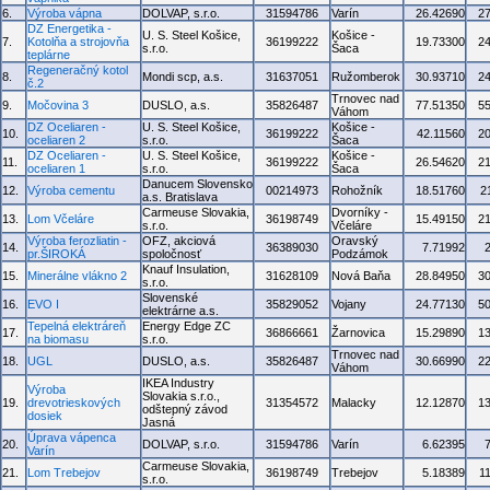
6.
Výroba vápna
DOLVAP, s.r.o.
31594786
Varín
26.42690
2
DZ Energetika -
U. S. Steel Košice,
Košice -
7.
Kotolňa a strojovňa
36199222
19.73300
2
s.r.o.
Šaca
teplárne
Regeneračný kotol
8.
Mondi scp, a.s.
31637051
Ružomberok
30.93710
2
č.2
Trnovec nad
9.
Močovina 3
DUSLO, a.s.
35826487
77.51350
5
Váhom
DZ Oceliaren -
U. S. Steel Košice,
Košice -
10.
36199222
42.11560
2
oceliaren 2
s.r.o.
Šaca
DZ Oceliaren -
U. S. Steel Košice,
Košice -
11.
36199222
26.54620
2
oceliaren 1
s.r.o.
Šaca
Danucem Slovensko
12.
Výroba cementu
00214973
Rohožník
18.51760
2
a.s. Bratislava
Carmeuse Slovakia,
Dvorníky -
13.
Lom Včeláre
36198749
15.49150
2
s.r.o.
Včeláre
Výroba ferozliatin -
OFZ, akciová
Oravský
14.
36389030
7.71992
pr.ŠIROKÁ
spoločnosť
Podzámok
Knauf Insulation,
15.
Minerálne vlákno 2
31628109
Nová Baňa
28.84950
3
s.r.o.
Slovenské
16.
EVO I
35829052
Vojany
24.77130
5
elektrárne a.s.
Tepelná elektráreň
Energy Edge ZC
17.
36866661
Žarnovica
15.29890
1
na biomasu
s.r.o.
Trnovec nad
18.
UGL
DUSLO, a.s.
35826487
30.66990
2
Váhom
IKEA Industry
Výroba
Slovakia s.r.o.,
19.
drevotrieskových
31354572
Malacky
12.12870
1
odštepný závod
dosiek
Jasná
Úprava vápenca
20.
DOLVAP, s.r.o.
31594786
Varín
6.62395
Varín
Carmeuse Slovakia,
21.
Lom Trebejov
36198749
Trebejov
5.18389
1
s.r.o.