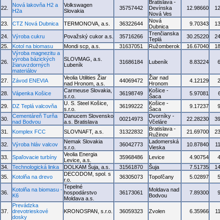
Bratislava -
Nová lakovňa H2 a
Volkswagen
22.
35757442
Devínska
12.98660
1
H2a
Slovakia
Nová Ves
Nová
23.
CTZ Nová Dubnica
TERMONOVA, a.s.
36322644
9.70343
1
Dubnica
Trenčianska
24.
Výroba cukru
Považský cukor a.s.
35716266
30.25220
2
Teplá
25.
Kotol na biomasu
Mondi scp, a.s.
31637051
Ružomberok
16.67040
1
Výroba magnezitu a
výroba bázických
SLOVMAG, a.s.
26.
31686184
Lubeník
8.83224
žiaruvzdorných
Lubeník
materiálov
Veolia Utilities Žiar
Žiar nad
27.
Závod ENEVIA
44069472
4.12129
nad Hronom, a.s.
Hronom
Carmeuse Slovakia,
Košice -
28.
Vápenka Košice
36198749
5.97081
s.r.o.
Šaca
U. S. Steel Košice,
Košice -
29.
DZ Teplá valcovňa
36199222
9.17237
s.r.o.
Šaca
Cementáreň Turňa
Danucem Slovensko
Dvorníky -
30.
00214973
22.28230
3
nad Bodvou
a.s. Bratislava
Včeláre
Bratislava -
31.
Komplex FCC
SLOVNAFT, a.s.
31322832
21.69700
2
Ružinov
Nemak Slovakia
Ladomerská
32.
Výroba hláv valcov
36042773
10.87840
1
s.r.o.
Vieska
Veolia Energia
33.
Spaľovacie turbíny
35968486
Levice
4.90754
Levice, a.s.
34.
Technologická linka
DOLKAM Šuja, a.s.
31561870
Šuja
7.51735
1
DECODOM, spol. s
35.
Kotolňa na drevo
36305073
Topoľčany
5.02897
r.o.
Tepelné
Kotolňa na biomasu -
Moldava nad
36.
hospodárstvo
36173061
7.89300
K6
Bodvou
Moldava a.s.
Prevádzka
37.
drevotrieskové
KRONOSPAN, s.r.o.
36059323
Zvolen
6.35966
1
dosky