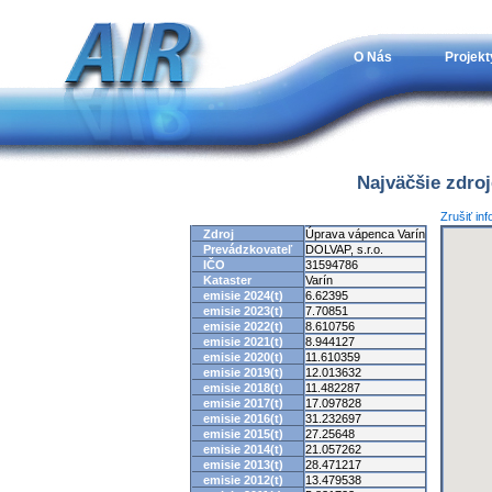
O Nás
Projekt
Najväčšie zdro
Zrušiť in
Zdroj
Úprava vápenca Varín
Prevádzkovateľ
DOLVAP, s.r.o.
IČO
31594786
Kataster
Varín
emisie 2024(t)
6.62395
emisie 2023(t)
7.70851
emisie 2022(t)
8.610756
emisie 2021(t)
8.944127
emisie 2020(t)
11.610359
emisie 2019(t)
12.013632
emisie 2018(t)
11.482287
emisie 2017(t)
17.097828
emisie 2016(t)
31.232697
emisie 2015(t)
27.25648
emisie 2014(t)
21.057262
emisie 2013(t)
28.471217
emisie 2012(t)
13.479538