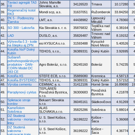
Taviaci agregát TA3
Johns Manville
38.
34126520
Trnava
10.17280
FR
Slovakia, a.s.
Regeneračný kotol
39.
Mondi scp, a.s.
31637051
Ružomberok
33.84250
2
RK3
PK 5 - Podbreziny
Liptovský
40.
LMT, a.s.
44438982
4.78360
Žiarska
Mikuláš
Teplička nad
41.
SO 300 - Lakovňa
Kia Slovakia s. r. o.
35876832
6.38164
Váhom
Trnovec nad
42.
LAD
DUSLO, a.s.
35826487
8.19152
Váhom
Výhrevňa č.3 - kotle
Kysucké
43.
esi KYSUCA s.r.o.
31593488
5.40526
na štiepku aj ZPN
Nové Mesto
Kotolňa NsP Dolný
44.
TEHOS, s.r.o.,
36389331
Dolný Kubín
3.92695
Kubín
Sušiareň
poľnohospodárskych
45.
produktov - DAN-
Agro Boleráz, s.r.o.
36245160
Boleráz
5.74235
CORN Model DC
283 CE
46.
Kotolňa K5
STEFE ECB, s.r.o.
35889080
Kremnica
4.58713
47.
Kotolňa BYSTEREC
TEHOS, s.r.o.,
36389331
Dolný Kubín
3.57152
48.
Výroba cementu
CEMMAC a. s.
31412106
Horné Srnie
16.89690
1
TEPLÁREŇ
Považská
49.
Paroplynový cyklus
Považská Bystrica,
36300683
4.21878
Bystrica
s.r.o.
Splietacie stroje
Bekaert Slovakia
50.
36045161
Sládkovičovo
4.91269
kordov
s.r.o.
Kameňolom
ALAS
51.
35825286
Sološnica
5.88014
Sološnica
SLOVAKIA,s.r.o.
DZ Studená
U. S. Steel Košice,
Košice -
52.
valcovna - moriace
36199222
5.36068
s.r.o.
Šaca
linky
DZ Studená
U. S. Steel Košice,
Košice -
53.
valcovna -
36199222
4.36774
s.r.o.
Šaca
valcovacie trate