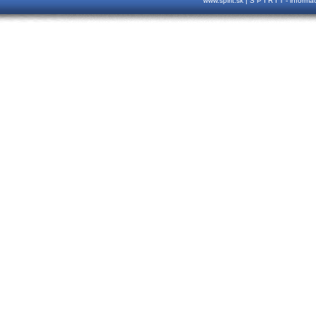
www.spirit.sk | S P I R I T - inform