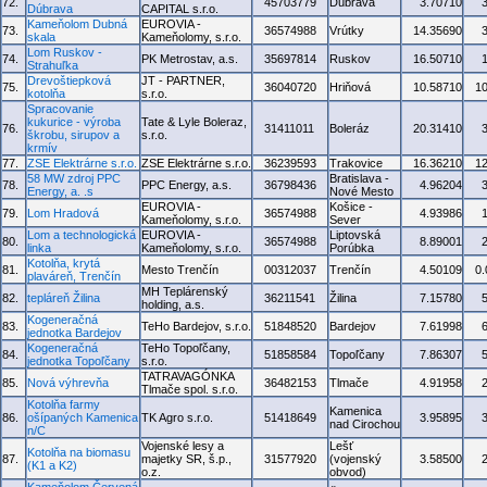
72.
45703779
Dúbrava
3.70710
Dúbrava
CAPITAL s.r.o.
Kameňolom Dubná
EUROVIA -
73.
36574988
Vrútky
14.35690
skala
Kameňolomy, s.r.o.
Lom Ruskov -
74.
PK Metrostav, a.s.
35697814
Ruskov
16.50710
Strahuľka
Drevoštiepková
JT - PARTNER,
75.
36040720
Hriňová
10.58710
1
kotolňa
s.r.o.
Spracovanie
kukurice - výroba
Tate & Lyle Boleraz,
76.
31411011
Boleráz
20.31410
škrobu, sirupov a
s.r.o.
krmív
77.
ZSE Elektrárne s.r.o.
ZSE Elektrárne s.r.o.
36239593
Trakovice
16.36210
1
58 MW zdroj PPC
Bratislava -
78.
PPC Energy, a.s.
36798436
4.96204
Energy, a. .s
Nové Mesto
EUROVIA -
Košice -
79.
Lom Hradová
36574988
4.93986
Kameňolomy, s.r.o.
Sever
Lom a technologická
EUROVIA -
Liptovská
80.
36574988
8.89001
linka
Kameňolomy, s.r.o.
Porúbka
Kotolňa, krytá
81.
Mesto Trenčín
00312037
Trenčín
4.50109
0
plaváreň, Trenčín
MH Teplárenský
82.
tepláreň Žilina
36211541
Žilina
7.15780
holding, a.s.
Kogeneračná
83.
TeHo Bardejov, s.r.o.
51848520
Bardejov
7.61998
jednotka Bardejov
Kogeneračná
TeHo Topoľčany,
84.
51858584
Topoľčany
7.86307
jednotka Topoľčany
s.r.o.
TATRAVAGÓNKA
85.
Nová výhrevňa
36482153
Tlmače
4.91958
Tlmače spol. s.r.o.
Kotolňa farmy
Kamenica
86.
ošípaných Kamenica
TK Agro s.r.o.
51418649
3.95895
nad Cirochou
n/C
Vojenské lesy a
Lešť
Kotolňa na biomasu
87.
majetky SR, š.p.,
31577920
(vojenský
3.58500
(K1 a K2)
o.z.
obvod)