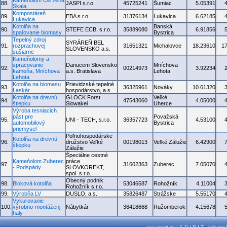
Kameňolom Červená
88.
JASPI s.r.o.
45725241
Šumiac
5.05391
Skala
Kompostáreň
89.
EBA s.r.o.
31376134
Lukavica
6.62185
Lukavica
Kotolňa na
Banská
90.
STEFE ECB, s.r.o.
35889080
6.91856
spaľovanie biomasy
Bystrica
Tepelný zdroj
SYRÁREŇ BEL
91.
rozprachovej
31651321
Michalovce
18.23610
1
SLOVENSKO a.s.
sušiarne
Kameňolomy a
spracovanie
Danucem Slovensko
Mníchova
92.
00214973
3.92234
kameňa, Mníchova
a.s. Bratislava
Lehota
Lehota
Kotolňa na biomasu
Prievidzské tepelné
93.
36325961
Nováky
10.61320
Laskár
hospodárstvo, a.s.
Kotolňa na drevnú
GLOCK Forst
Veľké
94.
47543060
4.05000
štiepku
Slowakei
Uherce
Výroba tesniacich
pást pre
Považská
95.
UNI - TECH, s.r.o.
36357723
4.53100
automobilový
Bystrica
priemysel
Poľnohospodárske
Kotolňa na drevnú
96.
družstvo Veľké
00198013
Veľké Zálužie
6.42900
štiepku
Zálužie
Špeciálne cestné
Kameňolom Zuberec
práce
97.
31602363
Zuberec
7.05070
- Podspády
SLOVKOREKT,
spol. s r.o.
Obecný podnik
98.
Bloková kotolňa
53046587
Rohožník
4.11004
Rohožník s.r.o.
99.
Výrobňa LV
DUSLO, a.s.
35826487
Strážske
5.55170
Vykurovanie
100.
výrobno-montáženj
Nábytkár
36418668
Ružomberok
4.15678
haly