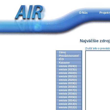
O Nás
Projekt
Najväčšie zdro
Zrušiť info o prevád
Zdroj
Prevádzkovateľ
IČO
Kataster
emisie 2024(t)
emisie 2023(t)
emisie 2022(t)
emisie 2021(t)
emisie 2020(t)
emisie 2019(t)
emisie 2018(t)
emisie 2017(t)
emisie 2016(t)
emisie 2015(t)
emisie 2014(t)
emisie 2013(t)
emisie 2012(t)