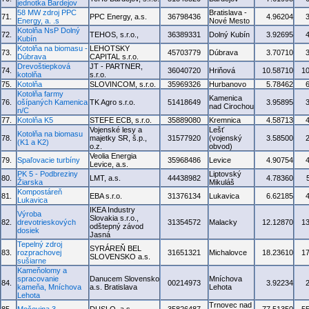
jednotka Bardejov
58 MW zdroj PPC
Bratislava -
71.
PPC Energy, a.s.
36798436
4.96204
Energy, a. .s
Nové Mesto
Kotolňa NsP Dolný
72.
TEHOS, s.r.o.,
36389331
Dolný Kubín
3.92695
Kubín
Kotolňa na biomasu -
LEHOTSKY
73.
45703779
Dúbrava
3.70710
Dúbrava
CAPITAL s.r.o.
Drevoštiepková
JT - PARTNER,
74.
36040720
Hriňová
10.58710
1
kotolňa
s.r.o.
75.
Kotolňa
SLOVINCOM, s.r.o.
35969326
Hurbanovo
5.78462
Kotolňa farmy
Kamenica
76.
ošípaných Kamenica
TK Agro s.r.o.
51418649
3.95895
nad Cirochou
n/C
77.
Kotolňa K5
STEFE ECB, s.r.o.
35889080
Kremnica
4.58713
Vojenské lesy a
Lešť
Kotolňa na biomasu
78.
majetky SR, š.p.,
31577920
(vojenský
3.58500
(K1 a K2)
o.z.
obvod)
Veolia Energia
79.
Spaľovacie turbíny
35968486
Levice
4.90754
Levice, a.s.
PK 5 - Podbreziny
Liptovský
80.
LMT, a.s.
44438982
4.78360
Žiarska
Mikuláš
Kompostáreň
81.
EBA s.r.o.
31376134
Lukavica
6.62185
Lukavica
IKEA Industry
Výroba
Slovakia s.r.o.,
82.
drevotrieskových
31354572
Malacky
12.12870
1
odštepný závod
dosiek
Jasná
Tepelný zdroj
SYRÁREŇ BEL
83.
rozprachovej
31651321
Michalovce
18.23610
1
SLOVENSKO a.s.
sušiarne
Kameňolomy a
spracovanie
Danucem Slovensko
Mníchova
84.
00214973
3.92234
kameňa, Mníchova
a.s. Bratislava
Lehota
Lehota
Trnovec nad