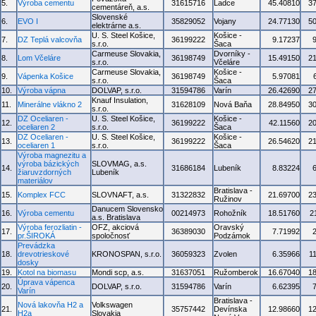
5.
Výroba cementu
31615716
Ladce
45.40810
3
cementáreň, a.s.
Slovenské
6.
EVO I
35829052
Vojany
24.77130
5
elektrárne a.s.
U. S. Steel Košice,
Košice -
7.
DZ Teplá valcovňa
36199222
9.17237
s.r.o.
Šaca
Carmeuse Slovakia,
Dvorníky -
8.
Lom Včeláre
36198749
15.49150
2
s.r.o.
Včeláre
Carmeuse Slovakia,
Košice -
9.
Vápenka Košice
36198749
5.97081
s.r.o.
Šaca
10.
Výroba vápna
DOLVAP, s.r.o.
31594786
Varín
26.42690
2
Knauf Insulation,
11.
Minerálne vlákno 2
31628109
Nová Baňa
28.84950
3
s.r.o.
DZ Oceliaren -
U. S. Steel Košice,
Košice -
12.
36199222
42.11560
2
oceliaren 2
s.r.o.
Šaca
DZ Oceliaren -
U. S. Steel Košice,
Košice -
13.
36199222
26.54620
2
oceliaren 1
s.r.o.
Šaca
Výroba magnezitu a
výroba bázických
SLOVMAG, a.s.
14.
31686184
Lubeník
8.83224
žiaruvzdorných
Lubeník
materiálov
Bratislava -
15.
Komplex FCC
SLOVNAFT, a.s.
31322832
21.69700
2
Ružinov
Danucem Slovensko
16.
Výroba cementu
00214973
Rohožník
18.51760
2
a.s. Bratislava
Výroba ferozliatin -
OFZ, akciová
Oravský
17.
36389030
7.71992
pr.ŠIROKÁ
spoločnosť
Podzámok
Prevádzka
18.
drevotrieskové
KRONOSPAN, s.r.o.
36059323
Zvolen
6.35966
1
dosky
19.
Kotol na biomasu
Mondi scp, a.s.
31637051
Ružomberok
16.67040
1
Úprava vápenca
20.
DOLVAP, s.r.o.
31594786
Varín
6.62395
Varín
Bratislava -
Nová lakovňa H2 a
Volkswagen
21.
35757442
Devínska
12.98660
1
H2a
Slovakia