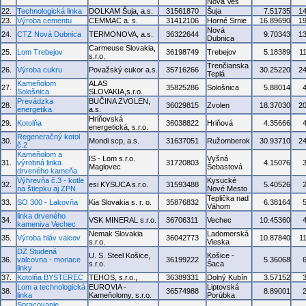
Nová Ves
22.
Technologická linka
DOLKAM Šuja, a.s.
31561870
Šuja
7.51735
1
23.
Výroba cementu
CEMMAC a. s.
31412106
Horné Srnie
16.89690
1
Nová
24.
CTZ Nová Dubnica
TERMONOVA, a.s.
36322644
9.70343
1
Dubnica
Carmeuse Slovakia,
25.
Lom Trebejov
36198749
Trebejov
5.18389
1
s.r.o.
Trenčianska
26.
Výroba cukru
Považský cukor a.s.
35716266
30.25220
2
Teplá
Kameňolom
ALAS
27.
35825286
Sološnica
5.88014
Sološnica
SLOVAKIA,s.r.o.
Prevádzka
BUČINA ZVOLEN,
28.
36029815
Zvolen
18.37030
2
energetika
a.s.
Hriňovská
29.
Kotolňa
36038822
Hriňová
4.35666
energetická, s.r.o.
Regeneračný kotol
30.
Mondi scp, a.s.
31637051
Ružomberok
30.93710
2
č.2
Kameňolom a
IS - Lom s.r.o.
Vyšná
31.
výrobná linka
31720803
4.15076
Maglovec
Šebastová
drveného kameňa
Výhrevňa č.3 - kotle
Kysucké
32.
esi KYSUCA s.r.o.
31593488
5.40526
na štiepku aj ZPN
Nové Mesto
Teplička nad
33.
SO 300 - Lakovňa
Kia Slovakia s. r. o.
35876832
6.38164
Váhom
linka drveného
34.
VSK MINERAL s.r.o.
36706311
Vechec
10.45360
kameniva Vechec
Nemak Slovakia
Ladomerská
35.
Výroba hláv valcov
36042773
10.87840
1
s.r.o.
Vieska
DZ Studená
U. S. Steel Košice,
Košice -
36.
valcovna - moriace
36199222
5.36068
s.r.o.
Šaca
linky
37.
Kotolňa BYSTEREC
TEHOS, s.r.o.,
36389331
Dolný Kubín
3.57152
Lom a technologická
EUROVIA -
Liptovská
38.
36574988
8.89001
linka
Kameňolomy, s.r.o.
Porúbka
Spracovanie