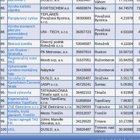
85.
Močovina 3
DUSLO, a.s.
35826487
77.51350
5
Váhom
Výroba karbidu
86.
FORTISCHEM a.s.
46693874
Nováky
64.74570
7
vápnika
TEPLÁREŇ
Považská
87.
Paroplynový cyklus
Považská Bystrica,
36300683
4.21878
Bystrica
s.r.o.
Výroba tesniacich
pást pre
Považská
88.
UNI - TECH, s.r.o.
36357723
4.53100
automobilový
Bystrica
priemysel
Obecný podnik
89.
Bloková kotolňa
53046587
Rohožník
4.11004
Rohožník s.r.o.
Lom Ruskov -
90.
PK Metrostav, a.s.
35697814
Ruskov
16.50710
Strahuľka
Regeneračný kotol
91.
Mondi scp, a.s.
31637051
Ružomberok
33.84250
2
RK3
Vykurovanie
92.
výrobno-montáženj
Nábytkár
36418668
Ružomberok
4.15678
haly
93.
Výrobňa LV
DUSLO, a.s.
35826487
Strážske
5.55170
Kameňolom Červená
94.
JASPI s.r.o.
45725241
Šumiac
5.05391
Skala
TATRAVAGÓNKA
95.
Nová výhrevňa
36482153
Tlmače
4.91958
Tlmače spol. s.r.o.
Kogeneračná
TeHo Topoľčany,
96.
51858584
Topoľčany
7.86307
jednotka Topoľčany
s.r.o.
97.
ZSE Elektrárne s.r.o.
ZSE Elektrárne s.r.o.
36239593
Trakovice
16.36210
1
Kotolňa, krytá
98.
Mesto Trenčín
00312037
Trenčín
4.50109
0
plaváreň, Trenčín
Taviaci agregát TA3
Johns Manville
99.
34126520
Trnava
10.17280
FR
Slovakia, a.s.
Trnovec nad
100.
UGL
DUSLO, a.s.
35826487
30.66990
2
Váhom