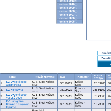
emisie 2011(t)
emisie 2010(t)
emisie 2009(t)
emisie 2008(t)
emisie 2007(t)
emisie 2006(t)
emisie 2005(t)
Znečisť
Zoradiť
emisia
em
Zdroj
Prevádzkovateľ
IČO
Kataster
2024(t)
20
DZ Vysoké pece -
U. S. Steel Košice,
Košice -
1.
36199222
28.89700
5
aglomerácia
s.r.o.
Šaca
U. S. Steel Košice,
Košice -
2.
DZ Koksovna
36199222
286.91100
262
s.r.o.
Šaca
DZ Vysoké pece -
U. S. Steel Košice,
Košice -
3.
36199222
79.49860
6
vysoké pece
s.r.o.
Šaca
DZ Energetika -
U. S. Steel Košice,
Košice -
4.
Kotolňa a strojovňa
36199222
19.73300
2
s.r.o.
Šaca
teplárne
Považská