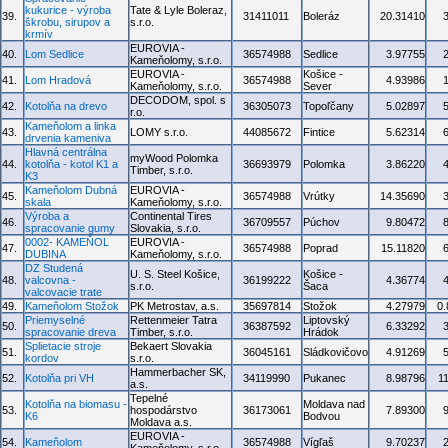
kukurice - výroba
Tate & Lyle Boleraz,
39.
31411011
Boleráz
20.31410
škrobu, sirupov a
s.r.o.
krmív
EUROVIA -
40.
Lom Sedlice
36574988
Sedlice
3.97755
Kameňolomy, s.r.o.
EUROVIA -
Košice -
41.
Lom Hradová
36574988
4.93986
Kameňolomy, s.r.o.
Sever
DECODOM, spol. s
42.
Kotolňa na drevo
36305073
Topoľčany
5.02897
r.o.
Kameňolom a linka
43.
LOMY s.r.o.
44085672
Fintice
5.62314
drvenia kameniva
Hlavná centrálna
myWood Polomka
44.
kotolňa - kotol K1 a
36693979
Polomka
3.86220
Timber, s.r.o.
K3
Kameňolom Dubná
EUROVIA -
45.
36574988
Vrútky
14.35690
skala
Kameňolomy, s.r.o.
Výroba a
Continental Tires
46.
36709557
Púchov
9.80472
spracovanie gumy
Slovakia, s.r.o.
0002- KAMEŇOL
EUROVIA -
47.
36574988
Poprad
15.11820
DUBINA
Kameňolomy, s.r.o.
DZ Studená
U. S. Steel Košice,
Košice -
48.
valcovna -
36199222
4.36774
s.r.o.
Šaca
valcovacie trate
49.
Kameňolom Stožok
PK Metrostav, a.s.
35697814
Stožok
4.27979
0
Priemyselné
Rettenmeier Tatra
Liptovský
50.
36387592
6.33292
spracovanie dreva
Timber, s.r.o.
Hrádok
Splietacie stroje
Bekaert Slovakia
51.
36045161
Sládkovičovo
4.91269
kordov
s.r.o.
Hammerbacher SK,
52.
Kotolňa pri VH
34119990
Pukanec
8.98796
1
a.s.
Tepelné
Kotolňa na biomasu -
Moldava nad
53.
hospodárstvo
36173061
7.89300
K6
Bodvou
Moldava a.s.
EUROVIA -
54.
Kameňolom
36574988
Vígľaš
9.70237