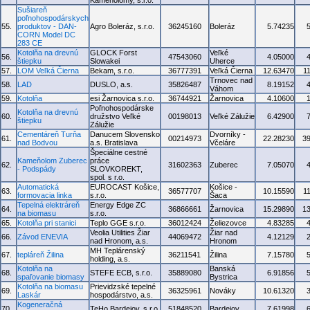
Kameňolomy, s.r.o.
Sušiareň
poľnohospodárskych
55.
produktov - DAN-
Agro Boleráz, s.r.o.
36245160
Boleráz
5.74235
CORN Model DC
283 CE
Kotolňa na drevnú
GLOCK Forst
Veľké
56.
47543060
4.05000
štiepku
Slowakei
Uherce
57.
LOM Veľká Čierna
Bekam, s.r.o.
36777391
Veľká Čierna
12.63470
1
Trnovec nad
58.
LAD
DUSLO, a.s.
35826487
8.19152
Váhom
59.
Kotolňa
esi Žarnovica s.r.o.
36744921
Žarnovica
4.10600
Poľnohospodárske
Kotolňa na drevnú
60.
družstvo Veľké
00198013
Veľké Zálužie
6.42900
štiepku
Zálužie
Cementáreň Turňa
Danucem Slovensko
Dvorníky -
61.
00214973
22.28230
3
nad Bodvou
a.s. Bratislava
Včeláre
Špeciálne cestné
Kameňolom Zuberec
práce
62.
31602363
Zuberec
7.05070
- Podspády
SLOVKOREKT,
spol. s r.o.
Automatická
EUROCAST Košice,
Košice -
63.
36577707
10.15590
1
formovacia linka
s.r.o.
Šaca
Tepelná elektráreň
Energy Edge ZC
64.
36866661
Žarnovica
15.29890
1
na biomasu
s.r.o.
65.
Kotolňa pri stanici
Teplo GGE s.r.o.
36012424
Želiezovce
4.83285
Veolia Utilities Žiar
Žiar nad
66.
Závod ENEVIA
44069472
4.12129
nad Hronom, a.s.
Hronom
MH Teplárenský
67.
tepláreň Žilina
36211541
Žilina
7.15780
holding, a.s.
Kotolňa na
Banská
68.
STEFE ECB, s.r.o.
35889080
6.91856
spaľovanie biomasy
Bystrica
Kotolňa na biomasu
Prievidzské tepelné
69.
36325961
Nováky
10.61320
Laskár
hospodárstvo, a.s.
Kogeneračná
70.
TeHo Bardejov, s.r.o.
51848520
Bardejov
7.61998