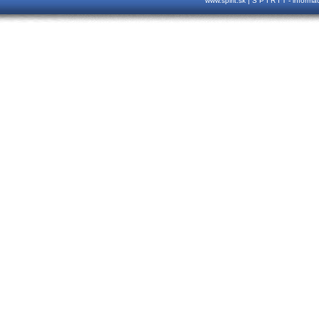
www.spirit.sk | S P I R I T - inform