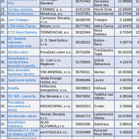
22.
35757442
Devínska
12.98660
1
H2a
Slovakia
Nová Ves
23.
Výroba cementu
CEMMAC a. s.
31412106
Horné Srnie
16.89690
1
24.
Kotol na biomasu
Mondi scp, a.s.
31637051
Ružomberok
16.67040
1
Carmeuse Slovakia,
25.
Lom Trebejov
36198749
Trebejov
5.18389
1
s.r.o.
26.
LOM Veľká Čierna
Bekam, s.r.o.
36777391
Veľká Čierna
12.63470
1
Nová
27.
CTZ Nová Dubnica
TERMONOVA, a.s.
36322644
9.70343
1
Dubnica
DZ Studená
U. S. Steel Košice,
Košice -
28.
valcovna -
36199222
4.36774
s.r.o.
Šaca
valcovacie trate
Trenčianska
29.
Výroba cukru
Považský cukor a.s.
35716266
30.25220
2
Teplá
Kameňolom a
IS - Lom s.r.o.
Vyšná
30.
výrobná linka
31720803
4.15076
Maglovec
Šebastová
drveného kameňa
linka drveného
31.
VSK MINERAL s.r.o.
36706311
Vechec
10.45360
kameniva Vechec
Veolia Energia
32.
Spaľovacie turbíny
35968486
Levice
4.90754
Levice, a.s.
Hriňovská
33.
Kotolňa
36038822
Hriňová
4.35666
energetická, s.r.o.
Teplička nad
34.
SO 300 - Lakovňa
Kia Slovakia s. r. o.
35876832
6.38164
Váhom
Prevádzka
35.
drevotrieskové
KRONOSPAN, s.r.o.
36059323
Zvolen
6.35966
1
dosky
Nemak Slovakia
Ladomerská
36.
Výroba hláv valcov
36042773
10.87840
1
s.r.o.
Vieska
Kameňolom
ALAS
37.
35825286
Sološnica
5.88014
Sološnica
SLOVAKIA,s.r.o.
Výhrevňa č.3 - kotle
Kysucké
38.
esi KYSUCA s.r.o.
31593488
5.40526
na štiepku aj ZPN
Nové Mesto
Regeneračný kotol