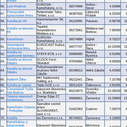
kordov
s.r.o.
EUROVIA -
Košice -
56.
Lom Hradová
36574988
4.93986
Kameňolomy, s.r.o.
Sever
Priemyselné
Rettenmeier Tatra
Liptovský
57.
36387592
6.33292
spracovanie dreva
Timber, s.r.o.
Hrádok
Hammerbacher SK,
58.
Kotolňa pri VH
34119990
Pukanec
8.98796
1
a.s.
Tepelné
Kotolňa na biomasu -
Moldava nad
59.
hospodárstvo
36173061
7.89300
K6
Bodvou
Moldava a.s.
EUROVIA -
60.
Kameňolom
36574988
Vígľaš
9.70237
Kameňolomy, s.r.o.
Automatická
EUROCAST Košice,
Košice -
61.
36577707
10.15590
1
formovacia linka
s.r.o.
Šaca
Kotolňa na
Banská
62.
STEFE ECB, s.r.o.
35889080
6.91856
spaľovanie biomasy
Bystrica
Kotolňa na drevnú
GLOCK Forst
Veľké
63.
47543060
4.05000
štiepku
Slowakei
Uherce
Poľnohospodárske
Kotolňa na drevnú
64.
družstvo Veľké
00198013
Veľké Zálužie
6.42900
štiepku
Zálužie
MH Teplárenský
65.
tepláreň Žilina
36211541
Žilina
7.15780
holding, a.s.
66.
Kotolňa pri stanici
Teplo GGE s.r.o.
36012424
Želiezovce
4.83285
Cementáreň Turňa
Danucem Slovensko
Dvorníky -
67.
00214973
22.28230
3
nad Bodvou
a.s. Bratislava
Včeláre
Tepelná elektráreň
Energy Edge ZC
68.
36866661
Žarnovica
15.29890
1
na biomasu
s.r.o.
Špeciálne cestné
Kameňolom Zuberec
práce
69.
31602363
Zuberec
7.05070
- Podspády
SLOVKOREKT,
spol. s r.o.
70.
Kotolňa
esi Žarnovica s.r.o.
36744921
Žarnovica
4.10600
Kameňolomy a
spracovanie
Danucem Slovensko
Mníchova