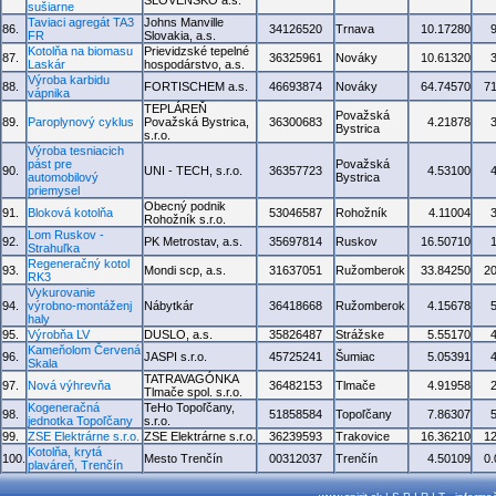
SLOVENSKO a.s.
sušiarne
Taviaci agregát TA3
Johns Manville
86.
34126520
Trnava
10.17280
FR
Slovakia, a.s.
Kotolňa na biomasu
Prievidzské tepelné
87.
36325961
Nováky
10.61320
Laskár
hospodárstvo, a.s.
Výroba karbidu
88.
FORTISCHEM a.s.
46693874
Nováky
64.74570
7
vápnika
TEPLÁREŇ
Považská
89.
Paroplynový cyklus
Považská Bystrica,
36300683
4.21878
Bystrica
s.r.o.
Výroba tesniacich
pást pre
Považská
90.
UNI - TECH, s.r.o.
36357723
4.53100
automobilový
Bystrica
priemysel
Obecný podnik
91.
Bloková kotolňa
53046587
Rohožník
4.11004
Rohožník s.r.o.
Lom Ruskov -
92.
PK Metrostav, a.s.
35697814
Ruskov
16.50710
Strahuľka
Regeneračný kotol
93.
Mondi scp, a.s.
31637051
Ružomberok
33.84250
2
RK3
Vykurovanie
94.
výrobno-montáženj
Nábytkár
36418668
Ružomberok
4.15678
haly
95.
Výrobňa LV
DUSLO, a.s.
35826487
Strážske
5.55170
Kameňolom Červená
96.
JASPI s.r.o.
45725241
Šumiac
5.05391
Skala
TATRAVAGÓNKA
97.
Nová výhrevňa
36482153
Tlmače
4.91958
Tlmače spol. s.r.o.
Kogeneračná
TeHo Topoľčany,
98.
51858584
Topoľčany
7.86307
jednotka Topoľčany
s.r.o.
99.
ZSE Elektrárne s.r.o.
ZSE Elektrárne s.r.o.
36239593
Trakovice
16.36210
1
Kotolňa, krytá
100.
Mesto Trenčín
00312037
Trenčín
4.50109
0
plaváreň, Trenčín