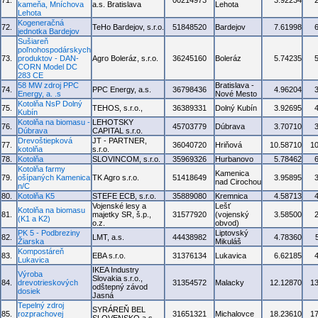
71.
00214973
3.92234
kameňa, Mníchova
a.s. Bratislava
Lehota
Lehota
Kogeneračná
72.
TeHo Bardejov, s.r.o.
51848520
Bardejov
7.61998
jednotka Bardejov
Sušiareň
poľnohospodárskych
73.
produktov - DAN-
Agro Boleráz, s.r.o.
36245160
Boleráz
5.74235
CORN Model DC
283 CE
58 MW zdroj PPC
Bratislava -
74.
PPC Energy, a.s.
36798436
4.96204
Energy, a. .s
Nové Mesto
Kotolňa NsP Dolný
75.
TEHOS, s.r.o.,
36389331
Dolný Kubín
3.92695
Kubín
Kotolňa na biomasu -
LEHOTSKY
76.
45703779
Dúbrava
3.70710
Dúbrava
CAPITAL s.r.o.
Drevoštiepková
JT - PARTNER,
77.
36040720
Hriňová
10.58710
1
kotolňa
s.r.o.
78.
Kotolňa
SLOVINCOM, s.r.o.
35969326
Hurbanovo
5.78462
Kotolňa farmy
Kamenica
79.
ošípaných Kamenica
TK Agro s.r.o.
51418649
3.95895
nad Cirochou
n/C
80.
Kotolňa K5
STEFE ECB, s.r.o.
35889080
Kremnica
4.58713
Vojenské lesy a
Lešť
Kotolňa na biomasu
81.
majetky SR, š.p.,
31577920
(vojenský
3.58500
(K1 a K2)
o.z.
obvod)
PK 5 - Podbreziny
Liptovský
82.
LMT, a.s.
44438982
4.78360
Žiarska
Mikuláš
Kompostáreň
83.
EBA s.r.o.
31376134
Lukavica
6.62185
Lukavica
IKEA Industry
Výroba
Slovakia s.r.o.,
84.
drevotrieskových
31354572
Malacky
12.12870
1
odštepný závod
dosiek
Jasná
Tepelný zdroj
SYRÁREŇ BEL
85.
rozprachovej
31651321
Michalovce
18.23610
1