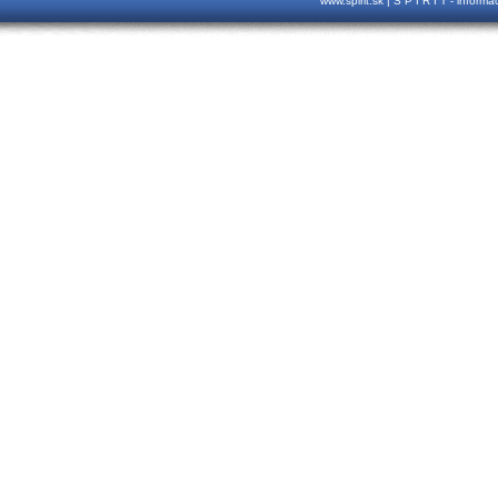
www.spirit.sk | S P I R I T - inform