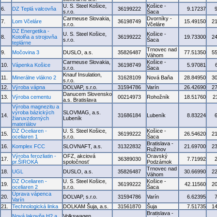
U. S. Steel Košice,
Košice -
6.
DZ Teplá valcovňa
36199222
9.17237
s.r.o.
Šaca
Carmeuse Slovakia,
Dvorníky -
7.
Lom Včeláre
36198749
15.49150
2
s.r.o.
Včeláre
DZ Energetika -
U. S. Steel Košice,
Košice -
8.
Kotolňa a strojovňa
36199222
19.73300
2
s.r.o.
Šaca
teplárne
Trnovec nad
9.
Močovina 3
DUSLO, a.s.
35826487
77.51350
5
Váhom
Carmeuse Slovakia,
Košice -
10.
Vápenka Košice
36198749
5.97081
s.r.o.
Šaca
Knauf Insulation,
11.
Minerálne vlákno 2
31628109
Nová Baňa
28.84950
3
s.r.o.
12.
Výroba vápna
DOLVAP, s.r.o.
31594786
Varín
26.42690
2
Danucem Slovensko
13.
Výroba cementu
00214973
Rohožník
18.51760
2
a.s. Bratislava
Výroba magnezitu a
výroba bázických
SLOVMAG, a.s.
14.
31686184
Lubeník
8.83224
žiaruvzdorných
Lubeník
materiálov
DZ Oceliaren -
U. S. Steel Košice,
Košice -
15.
36199222
26.54620
2
oceliaren 1
s.r.o.
Šaca
Bratislava -
16.
Komplex FCC
SLOVNAFT, a.s.
31322832
21.69700
2
Ružinov
Výroba ferozliatin -
OFZ, akciová
Oravský
17.
36389030
7.71992
pr.ŠIROKÁ
spoločnosť
Podzámok
Trnovec nad
18.
UGL
DUSLO, a.s.
35826487
30.66990
2
Váhom
DZ Oceliaren -
U. S. Steel Košice,
Košice -
19.
36199222
42.11560
2
oceliaren 2
s.r.o.
Šaca
Úprava vápenca
20.
DOLVAP, s.r.o.
31594786
Varín
6.62395
Varín
21.
Technologická linka
DOLKAM Šuja, a.s.
31561870
Šuja
7.51735
1
Bratislava -
Nová lakovňa H2 a
Volkswagen