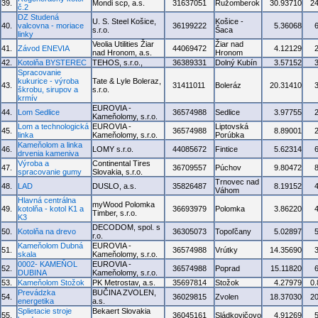
39.
Mondi scp, a.s.
31637051
Ružomberok
30.93710
2
č.2
DZ Studená
U. S. Steel Košice,
Košice -
40.
valcovna - moriace
36199222
5.36068
s.r.o.
Šaca
linky
Veolia Utilities Žiar
Žiar nad
41.
Závod ENEVIA
44069472
4.12129
nad Hronom, a.s.
Hronom
42.
Kotolňa BYSTEREC
TEHOS, s.r.o.,
36389331
Dolný Kubín
3.57152
Spracovanie
kukurice - výroba
Tate & Lyle Boleraz,
43.
31411011
Boleráz
20.31410
škrobu, sirupov a
s.r.o.
krmív
EUROVIA -
44.
Lom Sedlice
36574988
Sedlice
3.97755
Kameňolomy, s.r.o.
Lom a technologická
EUROVIA -
Liptovská
45.
36574988
8.89001
linka
Kameňolomy, s.r.o.
Porúbka
Kameňolom a linka
46.
LOMY s.r.o.
44085672
Fintice
5.62314
drvenia kameniva
Výroba a
Continental Tires
47.
36709557
Púchov
9.80472
spracovanie gumy
Slovakia, s.r.o.
Trnovec nad
48.
LAD
DUSLO, a.s.
35826487
8.19152
Váhom
Hlavná centrálna
myWood Polomka
49.
kotolňa - kotol K1 a
36693979
Polomka
3.86220
Timber, s.r.o.
K3
DECODOM, spol. s
50.
Kotolňa na drevo
36305073
Topoľčany
5.02897
r.o.
Kameňolom Dubná
EUROVIA -
51.
36574988
Vrútky
14.35690
skala
Kameňolomy, s.r.o.
0002- KAMEŇOL
EUROVIA -
52.
36574988
Poprad
15.11820
DUBINA
Kameňolomy, s.r.o.
53.
Kameňolom Stožok
PK Metrostav, a.s.
35697814
Stožok
4.27979
0
Prevádzka
BUČINA ZVOLEN,
54.
36029815
Zvolen
18.37030
2
energetika
a.s.
Splietacie stroje
Bekaert Slovakia
55.
36045161
Sládkovičovo
4.91269