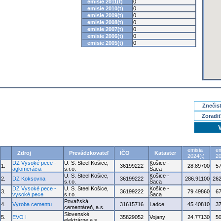
emisie 2011(t)
0
emisie 2010(t)
0
emisie 2009(t)
0
emisie 2008(t)
0
emisie 2007(t)
0
emisie 2006(t)
0
emisie 2005(t)
0
Znečisť
Zoradiť
emisia
em
Zdroj
Prevádzkovateľ
IČO
Kataster
2024(t)
20
DZ Vysoké pece -
U. S. Steel Košice,
Košice -
1.
36199222
28.89700
5
aglomerácia
s.r.o.
Šaca
U. S. Steel Košice,
Košice -
2.
DZ Koksovna
36199222
286.91100
262
s.r.o.
Šaca
DZ Vysoké pece -
U. S. Steel Košice,
Košice -
3.
36199222
79.49860
6
vysoké pece
s.r.o.
Šaca
Považská
4.
Výroba cementu
31615716
Ladce
45.40810
3
cementáreň, a.s.
Slovenské
5.
EVO I
35829052
Vojany
24.77130
5
elektrárne a.s.