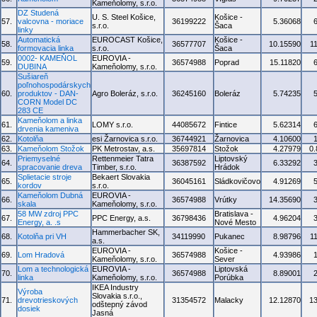
Kameňolomy, s.r.o.
DZ Studená
U. S. Steel Košice,
Košice -
57.
valcovna - moriace
36199222
5.36068
s.r.o.
Šaca
linky
Automatická
EUROCAST Košice,
Košice -
58.
36577707
10.15590
1
formovacia linka
s.r.o.
Šaca
0002- KAMEŇOL
EUROVIA -
59.
36574988
Poprad
15.11820
DUBINA
Kameňolomy, s.r.o.
Sušiareň
poľnohospodárskych
60.
produktov - DAN-
Agro Boleráz, s.r.o.
36245160
Boleráz
5.74235
CORN Model DC
283 CE
Kameňolom a linka
61.
LOMY s.r.o.
44085672
Fintice
5.62314
drvenia kameniva
62.
Kotolňa
esi Žarnovica s.r.o.
36744921
Žarnovica
4.10600
63.
Kameňolom Stožok
PK Metrostav, a.s.
35697814
Stožok
4.27979
0
Priemyselné
Rettenmeier Tatra
Liptovský
64.
36387592
6.33292
spracovanie dreva
Timber, s.r.o.
Hrádok
Splietacie stroje
Bekaert Slovakia
65.
36045161
Sládkovičovo
4.91269
kordov
s.r.o.
Kameňolom Dubná
EUROVIA -
66.
36574988
Vrútky
14.35690
skala
Kameňolomy, s.r.o.
58 MW zdroj PPC
Bratislava -
67.
PPC Energy, a.s.
36798436
4.96204
Energy, a. .s
Nové Mesto
Hammerbacher SK,
68.
Kotolňa pri VH
34119990
Pukanec
8.98796
1
a.s.
EUROVIA -
Košice -
69.
Lom Hradová
36574988
4.93986
Kameňolomy, s.r.o.
Sever
Lom a technologická
EUROVIA -
Liptovská
70.
36574988
8.89001
linka
Kameňolomy, s.r.o.
Porúbka
IKEA Industry
Výroba
Slovakia s.r.o.,
71.
drevotrieskových
31354572
Malacky
12.12870
1
odštepný závod
dosiek
Jasná