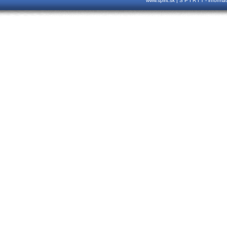
www.spirit.sk | S P I R I T - inform