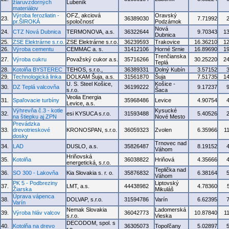
žiaruvzdorných
Lubeník
materiálov
Výroba ferozliatin -
OFZ, akciová
Oravský
23.
36389030
7.71992
pr.ŠIROKÁ
spoločnosť
Podzámok
Nová
24.
CTZ Nová Dubnica
TERMONOVA, a.s.
36322644
9.70343
1
Dubnica
25.
ZSE Elektrárne s.r.o.
ZSE Elektrárne s.r.o.
36239593
Trakovice
16.36210
1
26.
Výroba cementu
CEMMAC a. s.
31412106
Horné Srnie
16.89690
1
Trenčianska
27.
Výroba cukru
Považský cukor a.s.
35716266
30.25220
2
Teplá
28.
Kotolňa BYSTEREC
TEHOS, s.r.o.,
36389331
Dolný Kubín
3.57152
29.
Technologická linka
DOLKAM Šuja, a.s.
31561870
Šuja
7.51735
1
U. S. Steel Košice,
Košice -
30.
DZ Teplá valcovňa
36199222
9.17237
s.r.o.
Šaca
Veolia Energia
31.
Spaľovacie turbíny
35968486
Levice
4.90754
Levice, a.s.
Výhrevňa č.3 - kotle
Kysucké
32.
esi KYSUCA s.r.o.
31593488
5.40526
na štiepku aj ZPN
Nové Mesto
Prevádzka
33.
drevotrieskové
KRONOSPAN, s.r.o.
36059323
Zvolen
6.35966
1
dosky
Trnovec nad
34.
LAD
DUSLO, a.s.
35826487
8.19152
Váhom
Hriňovská
35.
Kotolňa
36038822
Hriňová
4.35666
energetická, s.r.o.
Teplička nad
36.
SO 300 - Lakovňa
Kia Slovakia s. r. o.
35876832
6.38164
Váhom
PK 5 - Podbreziny
Liptovský
37.
LMT, a.s.
44438982
4.78360
Žiarska
Mikuláš
Úprava vápenca
38.
DOLVAP, s.r.o.
31594786
Varín
6.62395
Varín
Nemak Slovakia
Ladomerská
39.
Výroba hláv valcov
36042773
10.87840
1
s.r.o.
Vieska
DECODOM, spol. s
40.
Kotolňa na drevo
36305073
Topoľčany
5.02897