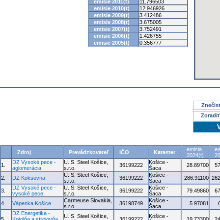
emisie 2011(t)
11.796503
emisie 2010(t)
12.946926
emisie 2009(t)
3.412486
emisie 2008(t)
3.675005
emisie 2007(t)
3.752491
emisie 2006(t)
1.426755
emisie 2005(t)
0.356777
Znečisť
Zoradiť
emisia
em
Zdroj
Prevádzkovateľ
IČO
Kataster
2024(t)
20
DZ Vysoké pece -
U. S. Steel Košice,
Košice -
1.
36199222
28.89700
5
aglomerácia
s.r.o.
Šaca
U. S. Steel Košice,
Košice -
2.
DZ Koksovna
36199222
286.91100
262
s.r.o.
Šaca
DZ Vysoké pece -
U. S. Steel Košice,
Košice -
3.
36199222
79.49860
6
vysoké pece
s.r.o.
Šaca
Carmeuse Slovakia,
Košice -
4.
Vápenka Košice
36198749
5.97081
s.r.o.
Šaca
DZ Energetika -
U. S. Steel Košice,
Košice -
5.
Kotolňa a strojovňa
36199222
19.73300
2