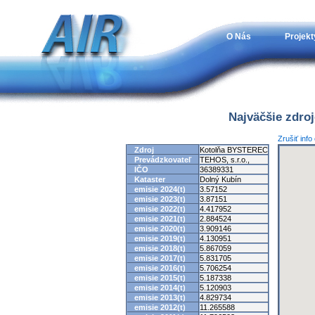
O Nás
Projekt
Najväčšie zdro
Zrušiť inf
Zdroj
Kotolňa BYSTEREC
Prevádzkovateľ
TEHOS, s.r.o.,
IČO
36389331
Kataster
Dolný Kubín
emisie 2024(t)
3.57152
emisie 2023(t)
3.87151
emisie 2022(t)
4.417952
emisie 2021(t)
2.884524
emisie 2020(t)
3.909146
emisie 2019(t)
4.130951
emisie 2018(t)
5.867059
emisie 2017(t)
5.831705
emisie 2016(t)
5.706254
emisie 2015(t)
5.187338
emisie 2014(t)
5.120903
emisie 2013(t)
4.829734
emisie 2012(t)
11.265588