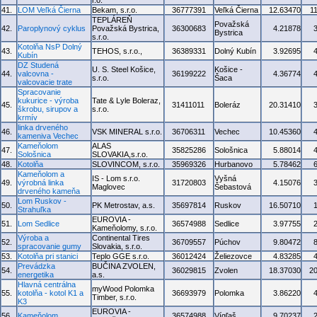
r.o.
41.
LOM Veľká Čierna
Bekam, s.r.o.
36777391
Veľká Čierna
12.63470
1
TEPLÁREŇ
Považská
42.
Paroplynový cyklus
Považská Bystrica,
36300683
4.21878
Bystrica
s.r.o.
Kotolňa NsP Dolný
43.
TEHOS, s.r.o.,
36389331
Dolný Kubín
3.92695
Kubín
DZ Studená
U. S. Steel Košice,
Košice -
44.
valcovna -
36199222
4.36774
s.r.o.
Šaca
valcovacie trate
Spracovanie
kukurice - výroba
Tate & Lyle Boleraz,
45.
31411011
Boleráz
20.31410
škrobu, sirupov a
s.r.o.
krmív
linka drveného
46.
VSK MINERAL s.r.o.
36706311
Vechec
10.45360
kameniva Vechec
Kameňolom
ALAS
47.
35825286
Sološnica
5.88014
Sološnica
SLOVAKIA,s.r.o.
48.
Kotolňa
SLOVINCOM, s.r.o.
35969326
Hurbanovo
5.78462
Kameňolom a
IS - Lom s.r.o.
Vyšná
49.
výrobná linka
31720803
4.15076
Maglovec
Šebastová
drveného kameňa
Lom Ruskov -
50.
PK Metrostav, a.s.
35697814
Ruskov
16.50710
Strahuľka
EUROVIA -
51.
Lom Sedlice
36574988
Sedlice
3.97755
Kameňolomy, s.r.o.
Výroba a
Continental Tires
52.
36709557
Púchov
9.80472
spracovanie gumy
Slovakia, s.r.o.
53.
Kotolňa pri stanici
Teplo GGE s.r.o.
36012424
Želiezovce
4.83285
Prevádzka
BUČINA ZVOLEN,
54.
36029815
Zvolen
18.37030
2
energetika
a.s.
Hlavná centrálna
myWood Polomka
55.
kotolňa - kotol K1 a
36693979
Polomka
3.86220
Timber, s.r.o.
K3
EUROVIA -
56.
Kameňolom
36574988
Vígľaš
9.70237