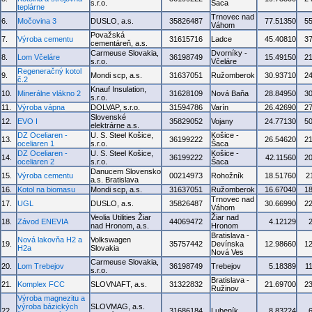
s.r.o.
Šaca
teplárne
Trnovec nad
6.
Močovina 3
DUSLO, a.s.
35826487
77.51350
5
Váhom
Považská
7.
Výroba cementu
31615716
Ladce
45.40810
3
cementáreň, a.s.
Carmeuse Slovakia,
Dvorníky -
8.
Lom Včeláre
36198749
15.49150
2
s.r.o.
Včeláre
Regeneračný kotol
9.
Mondi scp, a.s.
31637051
Ružomberok
30.93710
2
č.2
Knauf Insulation,
10.
Minerálne vlákno 2
31628109
Nová Baňa
28.84950
3
s.r.o.
11.
Výroba vápna
DOLVAP, s.r.o.
31594786
Varín
26.42690
2
Slovenské
12.
EVO I
35829052
Vojany
24.77130
5
elektrárne a.s.
DZ Oceliaren -
U. S. Steel Košice,
Košice -
13.
36199222
26.54620
2
oceliaren 1
s.r.o.
Šaca
DZ Oceliaren -
U. S. Steel Košice,
Košice -
14.
36199222
42.11560
2
oceliaren 2
s.r.o.
Šaca
Danucem Slovensko
15.
Výroba cementu
00214973
Rohožník
18.51760
2
a.s. Bratislava
16.
Kotol na biomasu
Mondi scp, a.s.
31637051
Ružomberok
16.67040
1
Trnovec nad
17.
UGL
DUSLO, a.s.
35826487
30.66990
2
Váhom
Veolia Utilities Žiar
Žiar nad
18.
Závod ENEVIA
44069472
4.12129
nad Hronom, a.s.
Hronom
Bratislava -
Nová lakovňa H2 a
Volkswagen
19.
35757442
Devínska
12.98660
1
H2a
Slovakia
Nová Ves
Carmeuse Slovakia,
20.
Lom Trebejov
36198749
Trebejov
5.18389
1
s.r.o.
Bratislava -
21.
Komplex FCC
SLOVNAFT, a.s.
31322832
21.69700
2
Ružinov
Výroba magnezitu a
výroba bázických
SLOVMAG, a.s.
22.
31686184
Lubeník
8.83224