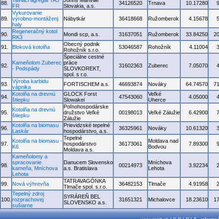
Taviaci agregát TA3
Johns Manville
88.
34126520
Trnava
10.17280
FR
Slovakia, a.s.
Vykurovanie
89.
výrobno-montáženj
Nábytkár
36418668
Ružomberok
4.15678
haly
Regeneračný kotol
90.
Mondi scp, a.s.
31637051
Ružomberok
33.84250
2
RK3
Obecný podnik
91.
Bloková kotolňa
53046587
Rohožník
4.11004
Rohožník s.r.o.
Špeciálne cestné
Kameňolom Zuberec
práce
92.
31602363
Zuberec
7.05070
- Podspády
SLOVKOREKT,
spol. s r.o.
Výroba karbidu
93.
FORTISCHEM a.s.
46693874
Nováky
64.74570
7
vápnika
Kotolňa na drevnú
GLOCK Forst
Veľké
94.
47543060
4.05000
štiepku
Slowakei
Uherce
Poľnohospodárske
Kotolňa na drevnú
95.
družstvo Veľké
00198013
Veľké Zálužie
6.42900
štiepku
Zálužie
Kotolňa na biomasu
Prievidzské tepelné
96.
36325961
Nováky
10.61320
Laskár
hospodárstvo, a.s.
Tepelné
Kotolňa na biomasu -
Moldava nad
97.
hospodárstvo
36173061
7.89300
K6
Bodvou
Moldava a.s.
Kameňolomy a
spracovanie
Danucem Slovensko
Mníchova
98.
00214973
3.92234
kameňa, Mníchova
a.s. Bratislava
Lehota
Lehota
TATRAVAGÓNKA
99.
Nová výhrevňa
36482153
Tlmače
4.91958
Tlmače spol. s.r.o.
Tepelný zdroj
SYRÁREŇ BEL
100.
rozprachovej
31651321
Michalovce
18.23610
1
SLOVENSKO a.s.
sušiarne