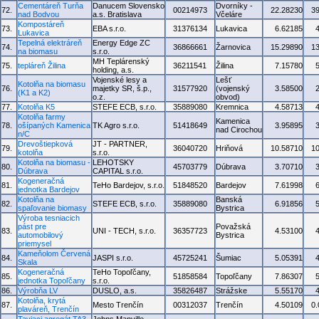
Cementáreň Turňa
Danucem Slovensko
Dvorníky -
72.
00214973
22.28230
3
nad Bodvou
a.s. Bratislava
Včeláre
Kompostáreň
73.
EBA s.r.o.
31376134
Lukavica
6.62185
Lukavica
Tepelná elektráreň
Energy Edge ZC
74.
36866661
Žarnovica
15.29890
1
na biomasu
s.r.o.
MH Teplárenský
75.
tepláreň Žilina
36211541
Žilina
7.15780
holding, a.s.
Vojenské lesy a
Lešť
Kotolňa na biomasu
76.
majetky SR, š.p.,
31577920
(vojenský
3.58500
(K1 a K2)
o.z.
obvod)
77.
Kotolňa K5
STEFE ECB, s.r.o.
35889080
Kremnica
4.58713
Kotolňa farmy
Kamenica
78.
ošípaných Kamenica
TK Agro s.r.o.
51418649
3.95895
nad Cirochou
n/C
Drevoštiepková
JT - PARTNER,
79.
36040720
Hriňová
10.58710
1
kotolňa
s.r.o.
Kotolňa na biomasu -
LEHOTSKY
80.
45703779
Dúbrava
3.70710
Dúbrava
CAPITAL s.r.o.
Kogeneračná
81.
TeHo Bardejov, s.r.o.
51848520
Bardejov
7.61998
jednotka Bardejov
Kotolňa na
Banská
82.
STEFE ECB, s.r.o.
35889080
6.91856
spaľovanie biomasy
Bystrica
Výroba tesniacich
pást pre
Považská
83.
UNI - TECH, s.r.o.
36357723
4.53100
automobilový
Bystrica
priemysel
Kameňolom Červená
84.
JASPI s.r.o.
45725241
Šumiac
5.05391
Skala
Kogeneračná
TeHo Topoľčany,
85.
51858584
Topoľčany
7.86307
jednotka Topoľčany
s.r.o.
86.
Výrobňa LV
DUSLO, a.s.
35826487
Strážske
5.55170
Kotolňa, krytá
87.
Mesto Trenčín
00312037
Trenčín
4.50109
0
plaváreň, Trenčín