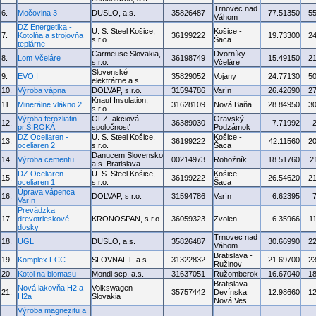
Trnovec nad
6.
Močovina 3
DUSLO, a.s.
35826487
77.51350
5
Váhom
DZ Energetika -
U. S. Steel Košice,
Košice -
7.
Kotolňa a strojovňa
36199222
19.73300
2
s.r.o.
Šaca
teplárne
Carmeuse Slovakia,
Dvorníky -
8.
Lom Včeláre
36198749
15.49150
2
s.r.o.
Včeláre
Slovenské
9.
EVO I
35829052
Vojany
24.77130
5
elektrárne a.s.
10.
Výroba vápna
DOLVAP, s.r.o.
31594786
Varín
26.42690
2
Knauf Insulation,
11.
Minerálne vlákno 2
31628109
Nová Baňa
28.84950
3
s.r.o.
Výroba ferozliatin -
OFZ, akciová
Oravský
12.
36389030
7.71992
pr.ŠIROKÁ
spoločnosť
Podzámok
DZ Oceliaren -
U. S. Steel Košice,
Košice -
13.
36199222
42.11560
2
oceliaren 2
s.r.o.
Šaca
Danucem Slovensko
14.
Výroba cementu
00214973
Rohožník
18.51760
2
a.s. Bratislava
DZ Oceliaren -
U. S. Steel Košice,
Košice -
15.
36199222
26.54620
2
oceliaren 1
s.r.o.
Šaca
Úprava vápenca
16.
DOLVAP, s.r.o.
31594786
Varín
6.62395
Varín
Prevádzka
17.
drevotrieskové
KRONOSPAN, s.r.o.
36059323
Zvolen
6.35966
1
dosky
Trnovec nad
18.
UGL
DUSLO, a.s.
35826487
30.66990
2
Váhom
Bratislava -
19.
Komplex FCC
SLOVNAFT, a.s.
31322832
21.69700
2
Ružinov
20.
Kotol na biomasu
Mondi scp, a.s.
31637051
Ružomberok
16.67040
1
Bratislava -
Nová lakovňa H2 a
Volkswagen
21.
35757442
Devínska
12.98660
1
H2a
Slovakia
Nová Ves
Výroba magnezitu a