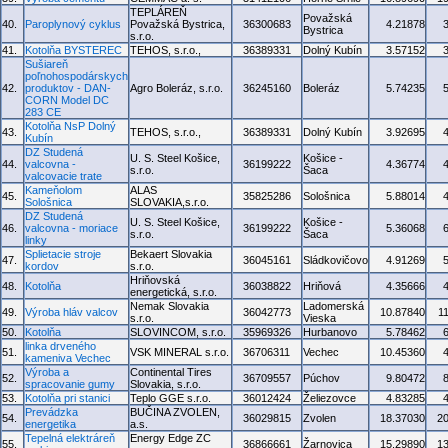
TEPLÁREŇ
Považská
40.
Paroplynový cyklus
Považská Bystrica,
36300683
4.21878
Bystrica
s.r.o.
41.
Kotolňa BYSTEREC
TEHOS, s.r.o.,
36389331
Dolný Kubín
3.57152
Sušiareň
poľnohospodárskych
42.
produktov - DAN-
Agro Boleráz, s.r.o.
36245160
Boleráz
5.74235
CORN Model DC
283 CE
Kotolňa NsP Dolný
43.
TEHOS, s.r.o.,
36389331
Dolný Kubín
3.92695
Kubín
DZ Studená
U. S. Steel Košice,
Košice -
44.
valcovna -
36199222
4.36774
s.r.o.
Šaca
valcovacie trate
Kameňolom
ALAS
45.
35825286
Sološnica
5.88014
Sološnica
SLOVAKIA,s.r.o.
DZ Studená
U. S. Steel Košice,
Košice -
46.
valcovna - moriace
36199222
5.36068
s.r.o.
Šaca
linky
Splietacie stroje
Bekaert Slovakia
47.
36045161
Sládkovičovo
4.91269
kordov
s.r.o.
Hriňovská
48.
Kotolňa
36038822
Hriňová
4.35666
energetická, s.r.o.
Nemak Slovakia
Ladomerská
49.
Výroba hláv valcov
36042773
10.87840
1
s.r.o.
Vieska
50.
Kotolňa
SLOVINCOM, s.r.o.
35969326
Hurbanovo
5.78462
linka drveného
51.
VSK MINERAL s.r.o.
36706311
Vechec
10.45360
kameniva Vechec
Výroba a
Continental Tires
52.
36709557
Púchov
9.80472
spracovanie gumy
Slovakia, s.r.o.
53.
Kotolňa pri stanici
Teplo GGE s.r.o.
36012424
Želiezovce
4.83285
Prevádzka
BUČINA ZVOLEN,
54.
36029815
Zvolen
18.37030
2
energetika
a.s.
Tepelná elektráreň
Energy Edge ZC
55.
36866661
Žarnovica
15.29890
1