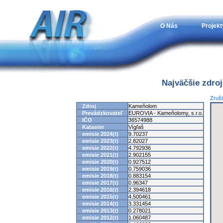
O Nás
Projekt
Najväčšie zdro
Zruši
Zdroj
Kameňolom
Prevádzkovateľ
EUROVIA - Kameňolomy, s.r.o.
IČO
36574988
Kataster
Vígľaš
emisie 2024(t)
9.70237
emisie 2023(t)
2.82027
emisie 2022(t)
4.792936
emisie 2021(t)
2.902155
emisie 2020(t)
0.927512
emisie 2019(t)
0.759036
emisie 2018(t)
0.883154
emisie 2017(t)
0.96347
emisie 2016(t)
2.394618
emisie 2015(t)
4.500461
emisie 2014(t)
3.331454
emisie 2013(t)
0.278021
emisie 2012(t)
1.060487