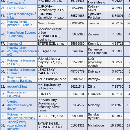
72.
PPC Energy, a.s.
36798436
4.96204
Energy, a. .s
Nové Mesto
EUROVIA -
Košice -
73.
Lom Hradová
36574988
4.93986
Kameňolomy, s.r.o.
Sever
Lom a technologická
EUROVIA -
Liptovská
74.
36574988
8.89001
linka
Kameňolomy, s.r.o.
Porúbka
Kotolňa, krytá
75.
Mesto Trenčín
00312037
Trenčín
4.50109
0
plaváreň, Trenčín
Špeciálne cestné
Kameňolom Zuberec
práce
76.
31602363
Zuberec
7.05070
- Podspády
SLOVKOREKT,
spol. s r.o.
77.
Kotolňa K5
STEFE ECB, s.r.o.
35889080
Kremnica
4.58713
Kotolňa farmy
Kamenica
78.
ošípaných Kamenica
TK Agro s.r.o.
51418649
3.95895
nad Cirochou
n/C
Vojenské lesy a
Lešť
Kotolňa na biomasu
79.
majetky SR, š.p.,
31577920
(vojenský
3.58500
(K1 a K2)
o.z.
obvod)
Kotolňa na biomasu -
LEHOTSKY
80.
45703779
Dúbrava
3.70710
Dúbrava
CAPITAL s.r.o.
Kogeneračná
81.
TeHo Bardejov, s.r.o.
51848520
Bardejov
7.61998
jednotka Bardejov
MH Teplárenský
82.
tepláreň Žilina
36211541
Žilina
7.15780
holding, a.s.
Kompostáreň
83.
EBA s.r.o.
31376134
Lukavica
6.62185
Lukavica
IKEA Industry
Výroba
Slovakia s.r.o.,
84.
drevotrieskových
31354572
Malacky
12.12870
1
odštepný závod
dosiek
Jasná
Kotolňa na
Banská
85.
STEFE ECB, s.r.o.
35889080
6.91856
spaľovanie biomasy
Bystrica
Tepelný zdroj
SYRÁREŇ BEL
86.
rozprachovej
31651321
Michalovce
18.23610
1
SLOVENSKO a.s.
sušiarne