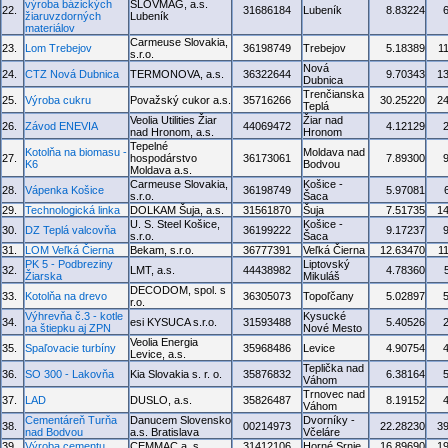
výroba bázických
SLOVMAG, a.s.
22.
31686184
Lubeník
8.83224
žiaruvzdorných
Lubeník
materiálov
Carmeuse Slovakia,
23.
Lom Trebejov
36198749
Trebejov
5.18389
1
s.r.o.
Nová
24.
CTZ Nová Dubnica
TERMONOVA, a.s.
36322644
9.70343
1
Dubnica
Trenčianska
25.
Výroba cukru
Považský cukor a.s.
35716266
30.25220
2
Teplá
Veolia Utilities Žiar
Žiar nad
26.
Závod ENEVIA
44069472
4.12129
nad Hronom, a.s.
Hronom
Tepelné
Kotolňa na biomasu -
Moldava nad
27.
hospodárstvo
36173061
7.89300
K6
Bodvou
Moldava a.s.
Carmeuse Slovakia,
Košice -
28.
Vápenka Košice
36198749
5.97081
s.r.o.
Šaca
29.
Technologická linka
DOLKAM Šuja, a.s.
31561870
Šuja
7.51735
1
U. S. Steel Košice,
Košice -
30.
DZ Teplá valcovňa
36199222
9.17237
s.r.o.
Šaca
31.
LOM Veľká Čierna
Bekam, s.r.o.
36777391
Veľká Čierna
12.63470
1
PK 5 - Podbreziny
Liptovský
32.
LMT, a.s.
44438982
4.78360
Žiarska
Mikuláš
DECODOM, spol. s
33.
Kotolňa na drevo
36305073
Topoľčany
5.02897
r.o.
Výhrevňa č.3 - kotle
Kysucké
34.
esi KYSUCA s.r.o.
31593488
5.40526
na štiepku aj ZPN
Nové Mesto
Veolia Energia
35.
Spaľovacie turbíny
35968486
Levice
4.90754
Levice, a.s.
Teplička nad
36.
SO 300 - Lakovňa
Kia Slovakia s. r. o.
35876832
6.38164
Váhom
Trnovec nad
37.
LAD
DUSLO, a.s.
35826487
8.19152
Váhom
Cementáreň Turňa
Danucem Slovensko
Dvorníky -
38.
00214973
22.28230
3
nad Bodvou
a.s. Bratislava
Včeláre
39.
Výroba cementu
CEMMAC a. s.
31412106
Horné Srnie
16.89690
1