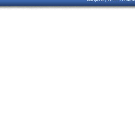
www.spirit.sk | S P I R I T - inform