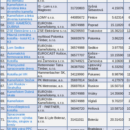
na biomasu
s.r.o.
Kameňolom a
IS - Lom s.r.o.
Vyšná
56.
výrobná linka
31720803
4.15076
Maglovec
Šebastová
drveného kameňa
Kameňolom a linka
57.
LOMY s.r.o.
44085672
Fintice
5.62314
drvenia kameniva
0002- KAMEŇOL
EUROVIA -
58.
36574988
Poprad
15.11820
DUBINA
Kameňolomy, s.r.o.
59.
ZSE Elektrárne s.r.o.
ZSE Elektrárne s.r.o.
36239593
Trakovice
16.36210
1
Hlavná centrálna
myWood Polomka
60.
kotolňa - kotol K1 a
36693979
Polomka
3.86220
Timber, s.r.o.
K3
EUROVIA -
61.
Lom Sedlice
36574988
Sedlice
3.97755
Kameňolomy, s.r.o.
Automatická
EUROCAST Košice,
Košice -
62.
36577707
10.15590
1
formovacia linka
s.r.o.
Šaca
63.
Kotolňa
esi Žarnovica s.r.o.
36744921
Žarnovica
4.10600
Priemyselné
Rettenmeier Tatra
Liptovský
64.
36387592
6.33292
spracovanie dreva
Timber, s.r.o.
Hrádok
Hammerbacher SK,
65.
Kotolňa pri VH
34119990
Pukanec
8.98796
1
a.s.
66.
Kameňolom Stožok
PK Metrostav, a.s.
35697814
Stožok
4.27979
0
Lom Ruskov -
67.
PK Metrostav, a.s.
35697814
Ruskov
16.50710
Strahuľka
Kameňolom Dubná
EUROVIA -
68.
36574988
Vrútky
14.35690
skala
Kameňolomy, s.r.o.
EUROVIA -
69.
Kameňolom
36574988
Vígľaš
9.70237
Kameňolomy, s.r.o.
Drevoštiepková
JT - PARTNER,
70.
36040720
Hriňová
10.58710
1
kotolňa
s.r.o.
Spracovanie
kukurice - výroba
Tate & Lyle Boleraz,
71.
31411011
Boleráz
20.31410
škrobu, sirupov a
s.r.o.
krmív
58 MW zdroj PPC
Bratislava -