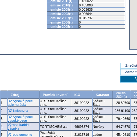
emisie 2011(t)
1.466022
emisie 2010(t)
0.435008
emisie 2009(t)
0.003635
emisie 2008(t)
0.006644
emisie 2007(t)
0.015737
emisie 2006(t)
0
emisie 2005(t)
0
Znečisť
Zoradiť
emisia
em
Zdroj
Prevádzkovateľ
IČO
Kataster
2024(t)
20
DZ Vysoké pece -
U. S. Steel Košice,
Košice -
1.
36199222
28.89700
5
aglomerácia
s.r.o.
Šaca
U. S. Steel Košice,
Košice -
2.
DZ Koksovna
36199222
286.91100
262
s.r.o.
Šaca
DZ Vysoké pece -
U. S. Steel Košice,
Košice -
3.
36199222
79.49860
6
vysoké pece
s.r.o.
Šaca
Výroba karbidu
4.
FORTISCHEM a.s.
46693874
Nováky
64.74570
7
vápnika
Považská
5.
Výroba cementu
31615716
Ladce
45.40810
3
cementáreň, a.s.