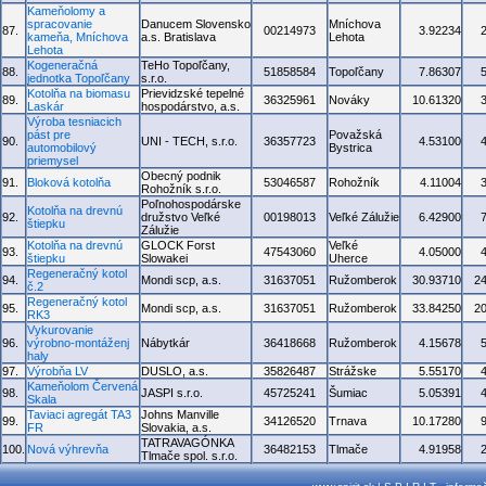
Kameňolomy a
spracovanie
Danucem Slovensko
Mníchova
87.
00214973
3.92234
kameňa, Mníchova
a.s. Bratislava
Lehota
Lehota
Kogeneračná
TeHo Topoľčany,
88.
51858584
Topoľčany
7.86307
jednotka Topoľčany
s.r.o.
Kotolňa na biomasu
Prievidzské tepelné
89.
36325961
Nováky
10.61320
Laskár
hospodárstvo, a.s.
Výroba tesniacich
pást pre
Považská
90.
UNI - TECH, s.r.o.
36357723
4.53100
automobilový
Bystrica
priemysel
Obecný podnik
91.
Bloková kotolňa
53046587
Rohožník
4.11004
Rohožník s.r.o.
Poľnohospodárske
Kotolňa na drevnú
92.
družstvo Veľké
00198013
Veľké Zálužie
6.42900
štiepku
Zálužie
Kotolňa na drevnú
GLOCK Forst
Veľké
93.
47543060
4.05000
štiepku
Slowakei
Uherce
Regeneračný kotol
94.
Mondi scp, a.s.
31637051
Ružomberok
30.93710
2
č.2
Regeneračný kotol
95.
Mondi scp, a.s.
31637051
Ružomberok
33.84250
2
RK3
Vykurovanie
96.
výrobno-montáženj
Nábytkár
36418668
Ružomberok
4.15678
haly
97.
Výrobňa LV
DUSLO, a.s.
35826487
Strážske
5.55170
Kameňolom Červená
98.
JASPI s.r.o.
45725241
Šumiac
5.05391
Skala
Taviaci agregát TA3
Johns Manville
99.
34126520
Trnava
10.17280
FR
Slovakia, a.s.
TATRAVAGÓNKA
100.
Nová výhrevňa
36482153
Tlmače
4.91958
Tlmače spol. s.r.o.