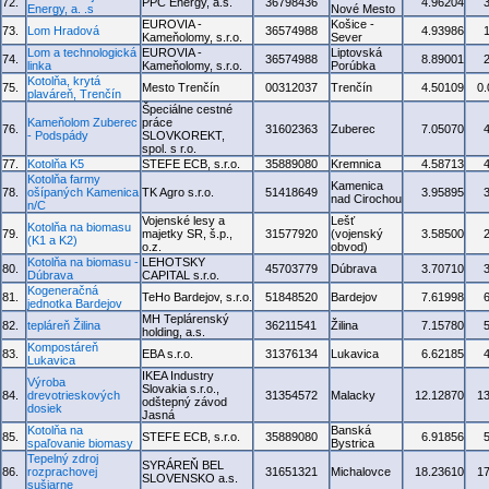
72.
PPC Energy, a.s.
36798436
4.96204
Energy, a. .s
Nové Mesto
EUROVIA -
Košice -
73.
Lom Hradová
36574988
4.93986
Kameňolomy, s.r.o.
Sever
Lom a technologická
EUROVIA -
Liptovská
74.
36574988
8.89001
linka
Kameňolomy, s.r.o.
Porúbka
Kotolňa, krytá
75.
Mesto Trenčín
00312037
Trenčín
4.50109
0
plaváreň, Trenčín
Špeciálne cestné
Kameňolom Zuberec
práce
76.
31602363
Zuberec
7.05070
- Podspády
SLOVKOREKT,
spol. s r.o.
77.
Kotolňa K5
STEFE ECB, s.r.o.
35889080
Kremnica
4.58713
Kotolňa farmy
Kamenica
78.
ošípaných Kamenica
TK Agro s.r.o.
51418649
3.95895
nad Cirochou
n/C
Vojenské lesy a
Lešť
Kotolňa na biomasu
79.
majetky SR, š.p.,
31577920
(vojenský
3.58500
(K1 a K2)
o.z.
obvod)
Kotolňa na biomasu -
LEHOTSKY
80.
45703779
Dúbrava
3.70710
Dúbrava
CAPITAL s.r.o.
Kogeneračná
81.
TeHo Bardejov, s.r.o.
51848520
Bardejov
7.61998
jednotka Bardejov
MH Teplárenský
82.
tepláreň Žilina
36211541
Žilina
7.15780
holding, a.s.
Kompostáreň
83.
EBA s.r.o.
31376134
Lukavica
6.62185
Lukavica
IKEA Industry
Výroba
Slovakia s.r.o.,
84.
drevotrieskových
31354572
Malacky
12.12870
1
odštepný závod
dosiek
Jasná
Kotolňa na
Banská
85.
STEFE ECB, s.r.o.
35889080
6.91856
spaľovanie biomasy
Bystrica
Tepelný zdroj
SYRÁREŇ BEL
86.
rozprachovej
31651321
Michalovce
18.23610
1
SLOVENSKO a.s.
sušiarne