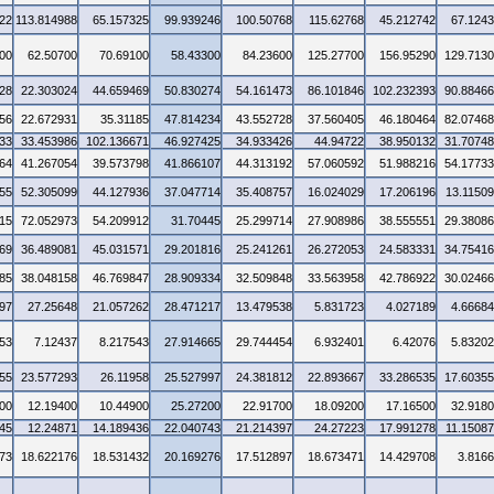
22
113.814988
65.157325
99.939246
100.50768
115.62768
45.212742
67.124
00
62.50700
70.69100
58.43300
84.23600
125.27700
156.95290
129.713
28
22.303024
44.659469
50.830274
54.161473
86.101846
102.232393
90.8846
56
22.672931
35.31185
47.814234
43.552728
37.560405
46.180464
82.0746
33
33.453986
102.136671
46.927425
34.933426
44.94722
38.950132
31.7074
64
41.267054
39.573798
41.866107
44.313192
57.060592
51.988216
54.1773
55
52.305099
44.127936
37.047714
35.408757
16.024029
17.206196
13.1150
15
72.052973
54.209912
31.70445
25.299714
27.908986
38.555551
29.3808
69
36.489081
45.031571
29.201816
25.241261
26.272053
24.583331
34.7541
85
38.048158
46.769847
28.909334
32.509848
33.563958
42.786922
30.0246
97
27.25648
21.057262
28.471217
13.479538
5.831723
4.027189
4.6668
53
7.12437
8.217543
27.914665
29.744454
6.932401
6.42076
5.8320
55
23.577293
26.11958
25.527997
24.381812
22.893667
33.286535
17.6035
00
12.19400
10.44900
25.27200
22.91700
18.09200
17.16500
32.918
45
12.24871
14.189436
22.040743
21.214397
24.27223
17.991278
11.1508
73
18.622176
18.531432
20.169276
17.512897
18.673471
14.429708
3.816