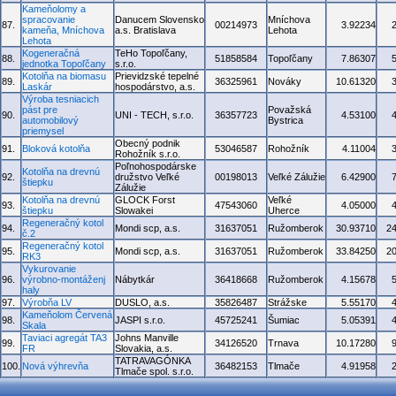
Kameňolomy a
spracovanie
Danucem Slovensko
Mníchova
87.
00214973
3.92234
kameňa, Mníchova
a.s. Bratislava
Lehota
Lehota
Kogeneračná
TeHo Topoľčany,
88.
51858584
Topoľčany
7.86307
jednotka Topoľčany
s.r.o.
Kotolňa na biomasu
Prievidzské tepelné
89.
36325961
Nováky
10.61320
Laskár
hospodárstvo, a.s.
Výroba tesniacich
pást pre
Považská
90.
UNI - TECH, s.r.o.
36357723
4.53100
automobilový
Bystrica
priemysel
Obecný podnik
91.
Bloková kotolňa
53046587
Rohožník
4.11004
Rohožník s.r.o.
Poľnohospodárske
Kotolňa na drevnú
92.
družstvo Veľké
00198013
Veľké Zálužie
6.42900
štiepku
Zálužie
Kotolňa na drevnú
GLOCK Forst
Veľké
93.
47543060
4.05000
štiepku
Slowakei
Uherce
Regeneračný kotol
94.
Mondi scp, a.s.
31637051
Ružomberok
30.93710
2
č.2
Regeneračný kotol
95.
Mondi scp, a.s.
31637051
Ružomberok
33.84250
2
RK3
Vykurovanie
96.
výrobno-montáženj
Nábytkár
36418668
Ružomberok
4.15678
haly
97.
Výrobňa LV
DUSLO, a.s.
35826487
Strážske
5.55170
Kameňolom Červená
98.
JASPI s.r.o.
45725241
Šumiac
5.05391
Skala
Taviaci agregát TA3
Johns Manville
99.
34126520
Trnava
10.17280
FR
Slovakia, a.s.
TATRAVAGÓNKA
100.
Nová výhrevňa
36482153
Tlmače
4.91958
Tlmače spol. s.r.o.