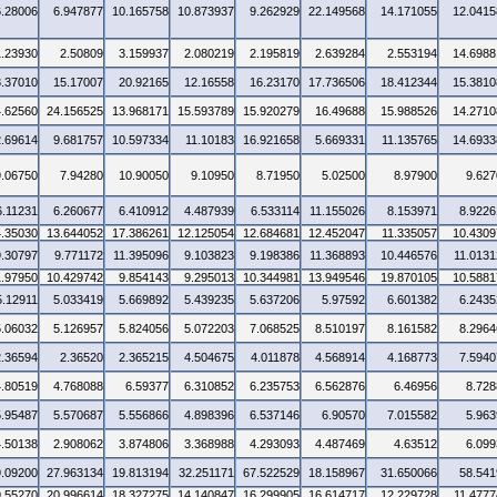
6.28006
6.947877
10.165758
10.873937
9.262929
22.149568
14.171055
12.0415
1.23930
2.50809
3.159937
2.080219
2.195819
2.639284
2.553194
14.6988
3.37010
15.17007
20.92165
12.16558
16.23170
17.736506
18.412344
15.3810
4.62560
24.156525
13.968171
15.593789
15.920279
16.49688
15.988526
14.2710
2.69614
9.681757
10.597334
11.10183
16.921658
5.669331
11.135765
14.6933
9.06750
7.94280
10.90050
9.10950
8.71950
5.02500
8.97900
9.627
6.11231
6.260677
6.410912
4.487939
6.533114
11.155026
8.153971
8.9226
4.35030
13.644052
17.386261
12.125054
12.684681
12.452047
11.335057
10.4309
9.30797
9.771172
11.395096
9.103823
9.198386
11.368893
10.446576
11.0131
1.97950
10.429742
9.854143
9.295013
10.344981
13.949546
19.870105
10.5881
5.12911
5.033419
5.669892
5.439235
5.637206
5.97592
6.601382
6.2435
5.06032
5.126957
5.824056
5.072203
7.068525
8.510197
8.161582
8.2964
2.36594
2.36520
2.365215
4.504675
4.011878
4.568914
4.168773
7.5940
4.80519
4.768088
6.59377
6.310852
6.235753
6.562876
6.46956
8.728
5.95487
5.570687
5.556866
4.898396
6.537146
6.90570
7.015582
5.963
4.50138
2.908062
3.874806
3.368988
4.293093
4.487469
4.63512
6.099
9.09200
27.963134
19.813194
32.251171
67.522529
18.158967
31.650066
58.541
9.55270
20.996614
18.327275
14.140847
16.299905
16.614717
12.229728
11.4777