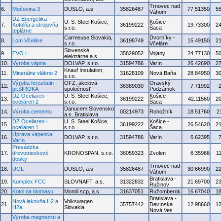
Trnovec nad
6.
Močovina 3
DUSLO, a.s.
35826487
77.51350
5
Váhom
DZ Energetika -
U. S. Steel Košice,
Košice -
7.
Kotolňa a strojovňa
36199222
19.73300
2
s.r.o.
Šaca
teplárne
Carmeuse Slovakia,
Dvorníky -
8.
Lom Včeláre
36198749
15.49150
2
s.r.o.
Včeláre
Slovenské
9.
EVO I
35829052
Vojany
24.77130
5
elektrárne a.s.
10.
Výroba vápna
DOLVAP, s.r.o.
31594786
Varín
26.42690
2
Knauf Insulation,
11.
Minerálne vlákno 2
31628109
Nová Baňa
28.84950
3
s.r.o.
Výroba ferozliatin -
OFZ, akciová
Oravský
12.
36389030
7.71992
pr.ŠIROKÁ
spoločnosť
Podzámok
DZ Oceliaren -
U. S. Steel Košice,
Košice -
13.
36199222
42.11560
2
oceliaren 2
s.r.o.
Šaca
Danucem Slovensko
14.
Výroba cementu
00214973
Rohožník
18.51760
2
a.s. Bratislava
DZ Oceliaren -
U. S. Steel Košice,
Košice -
15.
36199222
26.54620
2
oceliaren 1
s.r.o.
Šaca
Úprava vápenca
16.
DOLVAP, s.r.o.
31594786
Varín
6.62395
Varín
Prevádzka
17.
drevotrieskové
KRONOSPAN, s.r.o.
36059323
Zvolen
6.35966
1
dosky
Trnovec nad
18.
UGL
DUSLO, a.s.
35826487
30.66990
2
Váhom
Bratislava -
19.
Komplex FCC
SLOVNAFT, a.s.
31322832
21.69700
2
Ružinov
20.
Kotol na biomasu
Mondi scp, a.s.
31637051
Ružomberok
16.67040
1
Bratislava -
Nová lakovňa H2 a
Volkswagen
21.
35757442
Devínska
12.98660
1
H2a
Slovakia
Nová Ves
Výroba magnezitu a