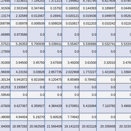
3.27690
7.523631
7.154253
7.371313
7.144862
6.791795
6.827609
0.9790
1.91506
2.553349
0.347465
0.15792
0.166552
0.144393
0.189697
0.0449
2.13174
2.32589
0.012067
0.26941
0.020121
0.019436
0.049978
0.0526
.008796
0.00978
0.008509
0.008026
0.010817
0.011203
0.010242
0.0115
4.66985
0.973586
0.0
0.0
0.0
0.0
0.0
4.57521
5.26353
5.700939
5.038411
5.55407
5.530686
5.532741
5.5333
3.17550
0.0
0.0
0.0
0.0
0.0
0.0
2.91000
3.94500
3.45750
3.67500
3.49200
3.61500
3.32010
3.476
3.96930
4.23150
3.03828
2.857735
2.022908
1.772227
1.421691
1.3360
6.30134
5.941872
6.921696
9.120475
8.85989
0.78492
0.0
5.81253
3.193587
0.0
0.0
0.0
0.0
0.0
4.59540
0.0
0.0
0.0
0.0
0.0
0.0
3.67600
6.627367
6.359927
4.384429
9.270951
5.415084
7.110782
3.4906
5.48090
4.94454
5.19270
5.60526
7.74942
0.0
0.0
7.84000
18.987282
20.062509
21.566409
19.141103
20.921118
20.335658
20.3233