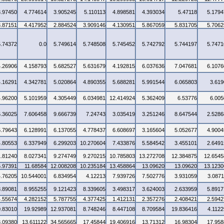
3.97450
4.774614
3.905245
5.110113
4.898581
4.393034
5.47118
5.1794
3.87151
4.417952
2.884524
3.909146
4.130951
5.867059
5.831705
5.7062
5.74372
0.0
5.749614
5.748508
5.745452
5.742792
5.744197
5.7471
4.26906
4.158793
5.682527
5.631679
4.192815
6.037636
7.047681
6.1076
4.16291
4.342781
5.020864
4.890355
5.688281
5.991544
6.065803
3.619
4.96200
5.101959
4.305449
6.034981
12.414924
5.362409
6.53776
6.005
6.36025
7.606458
9.666739
7.24743
3.035419
3.251246
8.647544
2.5286
5.79643
6.128991
6.137055
4.778437
6.608697
3.165604
5.052677
4.9004
4.80553
6.337949
6.299203
10.270604
7.433876
5.584542
3.455101
2.6491
1.81240
8.027341
9.274749
9.270215
10.785803
13.272708
12.384875
12.6545
6.97391
11.68584
12.008208
10.235184
13.458864
13.09620
13.09620
13.1230
4.76205
10.544001
6.834954
4.12213
7.939726
7.502776
3.931059
3.0871
8.89081
8.955255
9.121423
8.339605
3.498317
3.624003
2.633959
5.8917
4.55674
4.282152
5.787755
4.377425
1.412131
2.357276
2.408421
2.5942
0.83010
19.92989
12.937081
8.748246
8.447108
8.709584
19.836416
4.1122
3.09380
13.611122
34.565665
17.45844
19.406916
13.71312
16.98304
17.958