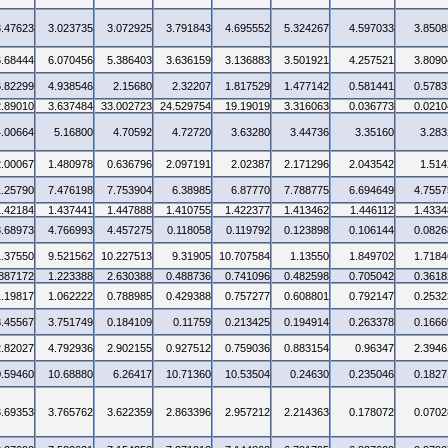
3.47623
3.023735
3.072925
3.791843
4.695552
5.324267
4.597033
3.8508
6.68444
6.070456
5.386403
3.636159
3.136883
3.501921
4.257521
3.8090
6.82299
4.938546
2.15680
2.32207
1.817529
1.477142
0.581441
0.5783
2.89010
3.637484
33.002723
24.529754
19.19019
3.316063
0.036773
0.0210
4.00664
5.16800
4.70592
4.72720
3.63280
3.44736
3.35160
3.283
2.00067
1.480978
0.636796
2.097191
2.02387
2.171296
2.043542
1.514
1.25790
7.476198
7.753904
6.38985
6.87770
7.788775
6.694649
4.7557
1.42184
1.437441
1.447888
1.410755
1.422377
1.413462
1.446112
1.4334
3.68973
4.766993
4.457275
0.118058
0.119792
0.123898
0.106144
0.0826
1.37550
9.521562
10.227513
9.31905
10.707584
1.13550
1.849702
1.7184
.887172
1.223388
2.630388
0.488736
0.741096
0.482598
0.705042
0.3618
1.19817
1.062222
0.788985
0.429388
0.757277
0.608801
0.792147
0.2532
3.45567
3.751749
0.184109
0.11759
0.213425
0.194914
0.263378
0.1666
2.82027
4.792936
2.902155
0.927512
0.759036
0.883154
0.96347
2.3946
0.59460
10.68880
6.26417
10.71360
10.53504
0.24630
0.235046
0.1827
3.69353
3.765762
3.622359
2.863396
2.957212
2.214363
0.178072
0.0702