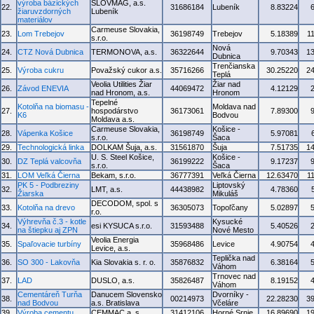
výroba bázických
SLOVMAG, a.s.
22.
31686184
Lubeník
8.83224
žiaruvzdorných
Lubeník
materiálov
Carmeuse Slovakia,
23.
Lom Trebejov
36198749
Trebejov
5.18389
1
s.r.o.
Nová
24.
CTZ Nová Dubnica
TERMONOVA, a.s.
36322644
9.70343
1
Dubnica
Trenčianska
25.
Výroba cukru
Považský cukor a.s.
35716266
30.25220
2
Teplá
Veolia Utilities Žiar
Žiar nad
26.
Závod ENEVIA
44069472
4.12129
nad Hronom, a.s.
Hronom
Tepelné
Kotolňa na biomasu -
Moldava nad
27.
hospodárstvo
36173061
7.89300
K6
Bodvou
Moldava a.s.
Carmeuse Slovakia,
Košice -
28.
Vápenka Košice
36198749
5.97081
s.r.o.
Šaca
29.
Technologická linka
DOLKAM Šuja, a.s.
31561870
Šuja
7.51735
1
U. S. Steel Košice,
Košice -
30.
DZ Teplá valcovňa
36199222
9.17237
s.r.o.
Šaca
31.
LOM Veľká Čierna
Bekam, s.r.o.
36777391
Veľká Čierna
12.63470
1
PK 5 - Podbreziny
Liptovský
32.
LMT, a.s.
44438982
4.78360
Žiarska
Mikuláš
DECODOM, spol. s
33.
Kotolňa na drevo
36305073
Topoľčany
5.02897
r.o.
Výhrevňa č.3 - kotle
Kysucké
34.
esi KYSUCA s.r.o.
31593488
5.40526
na štiepku aj ZPN
Nové Mesto
Veolia Energia
35.
Spaľovacie turbíny
35968486
Levice
4.90754
Levice, a.s.
Teplička nad
36.
SO 300 - Lakovňa
Kia Slovakia s. r. o.
35876832
6.38164
Váhom
Trnovec nad
37.
LAD
DUSLO, a.s.
35826487
8.19152
Váhom
Cementáreň Turňa
Danucem Slovensko
Dvorníky -
38.
00214973
22.28230
3
nad Bodvou
a.s. Bratislava
Včeláre
39.
Výroba cementu
CEMMAC a. s.
31412106
Horné Srnie
16.89690
1