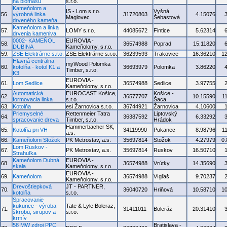
na biomasu
s.r.o.
Kameňolom a
IS - Lom s.r.o.
Vyšná
56.
výrobná linka
31720803
4.15076
Maglovec
Šebastová
drveného kameňa
Kameňolom a linka
57.
LOMY s.r.o.
44085672
Fintice
5.62314
drvenia kameniva
0002- KAMEŇOL
EUROVIA -
58.
36574988
Poprad
15.11820
DUBINA
Kameňolomy, s.r.o.
59.
ZSE Elektrárne s.r.o.
ZSE Elektrárne s.r.o.
36239593
Trakovice
16.36210
1
Hlavná centrálna
myWood Polomka
60.
kotolňa - kotol K1 a
36693979
Polomka
3.86220
Timber, s.r.o.
K3
EUROVIA -
61.
Lom Sedlice
36574988
Sedlice
3.97755
Kameňolomy, s.r.o.
Automatická
EUROCAST Košice,
Košice -
62.
36577707
10.15590
1
formovacia linka
s.r.o.
Šaca
63.
Kotolňa
esi Žarnovica s.r.o.
36744921
Žarnovica
4.10600
Priemyselné
Rettenmeier Tatra
Liptovský
64.
36387592
6.33292
spracovanie dreva
Timber, s.r.o.
Hrádok
Hammerbacher SK,
65.
Kotolňa pri VH
34119990
Pukanec
8.98796
1
a.s.
66.
Kameňolom Stožok
PK Metrostav, a.s.
35697814
Stožok
4.27979
0
Lom Ruskov -
67.
PK Metrostav, a.s.
35697814
Ruskov
16.50710
Strahuľka
Kameňolom Dubná
EUROVIA -
68.
36574988
Vrútky
14.35690
skala
Kameňolomy, s.r.o.
EUROVIA -
69.
Kameňolom
36574988
Vígľaš
9.70237
Kameňolomy, s.r.o.
Drevoštiepková
JT - PARTNER,
70.
36040720
Hriňová
10.58710
1
kotolňa
s.r.o.
Spracovanie
kukurice - výroba
Tate & Lyle Boleraz,
71.
31411011
Boleráz
20.31410
škrobu, sirupov a
s.r.o.
krmív
58 MW zdroj PPC
Bratislava -