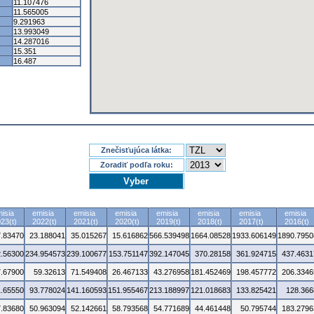
11.107476
11.565005
9.291963
13.993049
14.287016
15.351
16.487
Znečisťujúca látka:
Zoradiť podľa roku:
isia
emisia
emisia
emisia
emisia
emisia
emisia
emisia
23(t)
2022(t)
2021(t)
2020(t)
2019(t)
2018(t)
2017(t)
2016(t)
7.83470
23.188041
35.015267
15.616862
566.539498
1664.08528
1933.606149
1890.7950
.56300
234.954573
239.100677
153.751147
392.147045
370.28158
361.924715
437.4631
7.67900
59.32613
71.549408
26.467133
43.276958
181.452469
198.457772
206.3346
1.65550
93.778024
141.160593
151.955467
213.188997
121.018683
133.825421
128.366
7.83680
50.963094
52.142661
58.793568
54.771689
44.461448
50.795744
183.2796