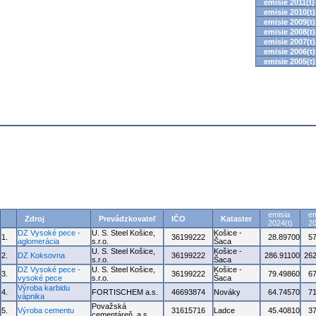
emisie 2011(t)
emisie 2010(t)
emisie 2009(t)
emisie 2008(t)
emisie 2007(t)
emisie 2006(t)
emisie 2005(t)
emisia
em
Zdroj
Prevádzkovateľ
IČO
Kataster
2024(t)
20
DZ Vysoké pece -
U. S. Steel Košice,
Košice -
1.
36199222
28.89700
5
aglomerácia
s.r.o.
Šaca
U. S. Steel Košice,
Košice -
2.
DZ Koksovna
36199222
286.91100
262
s.r.o.
Šaca
DZ Vysoké pece -
U. S. Steel Košice,
Košice -
3.
36199222
79.49860
6
vysoké pece
s.r.o.
Šaca
Výroba karbidu
4.
FORTISCHEM a.s.
46693874
Nováky
64.74570
7
vápnika
Považská
5.
Výroba cementu
31615716
Ladce
45.40810
3
cementáreň, a.s.