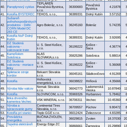
TEPLÁREŇ
Považská
40.
Paroplynový cyklus
Považská Bystrica,
36300683
4.21878
Bystrica
s.r.o.
41.
Kotolňa BYSTEREC
TEHOS, s.r.o.,
36389331
Dolný Kubín
3.57152
Sušiareň
poľnohospodárskych
42.
produktov - DAN-
Agro Boleráz, s.r.o.
36245160
Boleráz
5.74235
CORN Model DC
283 CE
Kotolňa NsP Dolný
43.
TEHOS, s.r.o.,
36389331
Dolný Kubín
3.92695
Kubín
DZ Studená
U. S. Steel Košice,
Košice -
44.
valcovna -
36199222
4.36774
s.r.o.
Šaca
valcovacie trate
Kameňolom
ALAS
45.
35825286
Sološnica
5.88014
Sološnica
SLOVAKIA,s.r.o.
DZ Studená
U. S. Steel Košice,
Košice -
46.
valcovna - moriace
36199222
5.36068
s.r.o.
Šaca
linky
Splietacie stroje
Bekaert Slovakia
47.
36045161
Sládkovičovo
4.91269
kordov
s.r.o.
Hriňovská
48.
Kotolňa
36038822
Hriňová
4.35666
energetická, s.r.o.
Nemak Slovakia
Ladomerská
49.
Výroba hláv valcov
36042773
10.87840
1
s.r.o.
Vieska
50.
Kotolňa
SLOVINCOM, s.r.o.
35969326
Hurbanovo
5.78462
linka drveného
51.
VSK MINERAL s.r.o.
36706311
Vechec
10.45360
kameniva Vechec
Výroba a
Continental Tires
52.
36709557
Púchov
9.80472
spracovanie gumy
Slovakia, s.r.o.
53.
Kotolňa pri stanici
Teplo GGE s.r.o.
36012424
Želiezovce
4.83285
Prevádzka
BUČINA ZVOLEN,
54.
36029815
Zvolen
18.37030
2
energetika
a.s.
Tepelná elektráreň
Energy Edge ZC
55.
36866661
Žarnovica
15.29890
1