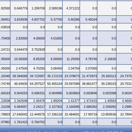
2.82590
0.640776
1.299709
2.589196
4.371222
0.0
0.0
5.58451
3.633936
4.837752
5.37750
5.60286
0.49104
0.0
3.03818
0.0
0.0
0.0
0.0
0.0
0.0
4.70400
2.82000
4.00000
4.01600
0.0
0.0
0.0
3.24721
3.644479
3.752928
0.0
0.0
0.0
0.0
7.05000
10.65000
8.65200
6.00000
11.25000
4.78740
2.16630
4.05000
2.47500
4.70250
3.06450
2.04750
2.07000
0.0
4.20340
28.394095
34.722697
35.172133
23.378673
21.472974
25.920113
24.7375
0.74740
46.64935
64.297527
55.455104
33.597086
38.881477
39.238103
29.7531
5.69163
0.004253
0.006331
0.004985
0.003863
0.003846
0.003398
0.0024
4.22838
2.342648
2.45476
1.89204
1.41377
1.472415
1.40563
4.4600
4.21036
5.064057
2.24217
2.107302
2.160095
2.686392
2.256092
2.2985
9.78803
17.640042
12.444575
17.336126
15.484691
17.99719
13.859536
22.7894
2.07982
1.761415
0.764702
0.0
0.0
0.0
0.0