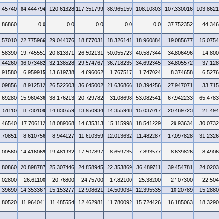
5.45740
84.444794
120.61328
117.351799
88.965159
108.10803
107.330016
103.8621
4.86860
0.0
0.0
0.0
0.0
0.0
37.752352
44.346
1.57010
22.775966
29.044076
18.877031
18.326141
18.960884
19.085677
15.0754
0.58390
19.745551
20.813371
26.502131
50.055723
40.587344
34.806496
14.800
7.44260
36.073482
32.138528
29.574767
36.718235
34.692345
34.805572
37.128
0.91580
6.959915
13.619738
4.696062
1.767517
1.747024
8.374658
6.5276
2.09856
8.912512
26.522603
36.645002
21.636866
10.394256
27.947071
33.715
0.69280
15.960436
38.176213
20.729782
31.08698
53.082541
67.942233
65.4783
1.51110
8.730109
14.830559
13.950934
14.355948
15.037017
20.469723
21.494
1.46540
17.706112
18.089068
14.635313
15.115998
18.541229
29.93634
30.0732
7.70851
8.610756
8.944127
11.610359
12.013632
11.482287
17.097828
31.2326
1.00560
14.416069
19.481932
17.507897
8.659735
7.893577
8.639826
8.4906
2.80860
20.898787
25.307446
24.858945
22.353869
36.489711
39.454781
24.0203
3.02800
26.61100
20.76800
24.75700
17.82100
25.38200
27.07300
22.504
8.39690
14.353367
15.153277
12.908621
14.509034
12.395535
10.20789
15.2880
2.80520
11.964041
11.485554
12.462981
11.780092
15.724426
16.185063
18.3290