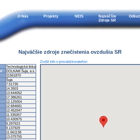
O Nás
Projekty
NEIS
Najväčšie
Odkaz
Zdroje SR
Najväčšie zdroje znečistenia ovzdušia SR
Zrušiť info o prevádzkovateľovi
Technologická linka
eľ
DOLKAM Šuja, a.s.
31561870
Šuja
7.51735
14.3503
13.644052
17.386261
12.125054
12.684681
12.452047
11.335057
10.430975
9.297923
9.137929
11.661138
13.075755