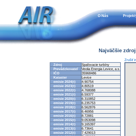
O Nás
Projekt
Najväčšie zdro
Zrušiť 
Zdroj
Spaľovacie turbíny
Prevádzkovateľ
Veolia Energia Levice, a.s.
IČO
35968486
Kataster
Levice
emisie 2024(t)
4.90754
emisie 2023(t)
4.80519
emisie 2022(t)
4.768088
emisie 2021(t)
6.59377
emisie 2020(t)
6.310852
emisie 2019(t)
6.235753
emisie 2018(t)
6.562876
emisie 2017(t)
6.46956
emisie 2016(t)
8.72881
emisie 2015(t)
9.053098
emisie 2014(t)
9.165397
emisie 2013(t)
6.73641
emisie 2012(t)
7.429013