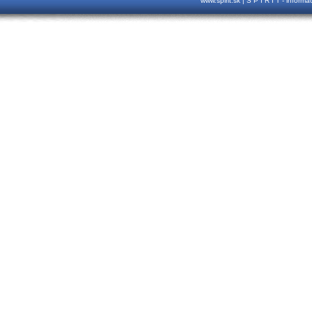
www.spirit.sk | S P I R I T - inform