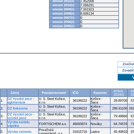
emisie 2011(t)
7.452008
emisie 2010(t)
7.096291
emisie 2009(t)
7.001923
emisie 2008(t)
8.606134
emisie 2007(t)
0
emisie 2006(t)
0
emisie 2005(t)
0
Znečisť
Zoradiť
emisia
em
Zdroj
Prevádzkovateľ
IČO
Kataster
2024(t)
20
DZ Vysoké pece -
U. S. Steel Košice,
Košice -
1.
36199222
28.89700
5
aglomerácia
s.r.o.
Šaca
U. S. Steel Košice,
Košice -
2.
DZ Koksovna
36199222
286.91100
262
s.r.o.
Šaca
DZ Vysoké pece -
U. S. Steel Košice,
Košice -
3.
36199222
79.49860
6
vysoké pece
s.r.o.
Šaca
Výroba karbidu
4.
FORTISCHEM a.s.
46693874
Nováky
64.74570
7
vápnika
Považská
5.
Výroba cementu
31615716
Ladce
45.40810
3
cementáreň, a.s.