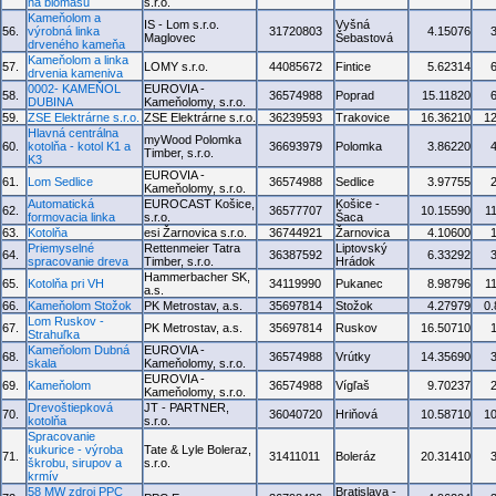
na biomasu
s.r.o.
Kameňolom a
IS - Lom s.r.o.
Vyšná
56.
výrobná linka
31720803
4.15076
Maglovec
Šebastová
drveného kameňa
Kameňolom a linka
57.
LOMY s.r.o.
44085672
Fintice
5.62314
drvenia kameniva
0002- KAMEŇOL
EUROVIA -
58.
36574988
Poprad
15.11820
DUBINA
Kameňolomy, s.r.o.
59.
ZSE Elektrárne s.r.o.
ZSE Elektrárne s.r.o.
36239593
Trakovice
16.36210
1
Hlavná centrálna
myWood Polomka
60.
kotolňa - kotol K1 a
36693979
Polomka
3.86220
Timber, s.r.o.
K3
EUROVIA -
61.
Lom Sedlice
36574988
Sedlice
3.97755
Kameňolomy, s.r.o.
Automatická
EUROCAST Košice,
Košice -
62.
36577707
10.15590
1
formovacia linka
s.r.o.
Šaca
63.
Kotolňa
esi Žarnovica s.r.o.
36744921
Žarnovica
4.10600
Priemyselné
Rettenmeier Tatra
Liptovský
64.
36387592
6.33292
spracovanie dreva
Timber, s.r.o.
Hrádok
Hammerbacher SK,
65.
Kotolňa pri VH
34119990
Pukanec
8.98796
1
a.s.
66.
Kameňolom Stožok
PK Metrostav, a.s.
35697814
Stožok
4.27979
0
Lom Ruskov -
67.
PK Metrostav, a.s.
35697814
Ruskov
16.50710
Strahuľka
Kameňolom Dubná
EUROVIA -
68.
36574988
Vrútky
14.35690
skala
Kameňolomy, s.r.o.
EUROVIA -
69.
Kameňolom
36574988
Vígľaš
9.70237
Kameňolomy, s.r.o.
Drevoštiepková
JT - PARTNER,
70.
36040720
Hriňová
10.58710
1
kotolňa
s.r.o.
Spracovanie
kukurice - výroba
Tate & Lyle Boleraz,
71.
31411011
Boleráz
20.31410
škrobu, sirupov a
s.r.o.
krmív
58 MW zdroj PPC
Bratislava -