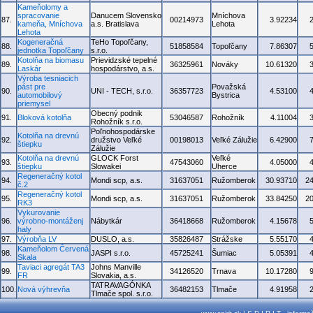
Kameňolomy a
spracovanie
Danucem Slovensko
Mníchova
87.
00214973
3.92234
kameňa, Mníchova
a.s. Bratislava
Lehota
Lehota
Kogeneračná
TeHo Topoľčany,
88.
51858584
Topoľčany
7.86307
jednotka Topoľčany
s.r.o.
Kotolňa na biomasu
Prievidzské tepelné
89.
36325961
Nováky
10.61320
Laskár
hospodárstvo, a.s.
Výroba tesniacich
pást pre
Považská
90.
UNI - TECH, s.r.o.
36357723
4.53100
automobilový
Bystrica
priemysel
Obecný podnik
91.
Bloková kotolňa
53046587
Rohožník
4.11004
Rohožník s.r.o.
Poľnohospodárske
Kotolňa na drevnú
92.
družstvo Veľké
00198013
Veľké Zálužie
6.42900
štiepku
Zálužie
Kotolňa na drevnú
GLOCK Forst
Veľké
93.
47543060
4.05000
štiepku
Slowakei
Uherce
Regeneračný kotol
94.
Mondi scp, a.s.
31637051
Ružomberok
30.93710
2
č.2
Regeneračný kotol
95.
Mondi scp, a.s.
31637051
Ružomberok
33.84250
2
RK3
Vykurovanie
96.
výrobno-montáženj
Nábytkár
36418668
Ružomberok
4.15678
haly
97.
Výrobňa LV
DUSLO, a.s.
35826487
Strážske
5.55170
Kameňolom Červená
98.
JASPI s.r.o.
45725241
Šumiac
5.05391
Skala
Taviaci agregát TA3
Johns Manville
99.
34126520
Trnava
10.17280
FR
Slovakia, a.s.
TATRAVAGÓNKA
100.
Nová výhrevňa
36482153
Tlmače
4.91958
Tlmače spol. s.r.o.