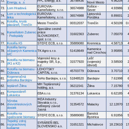
72.
PPC Energy, a.s.
36798436
4.96204
Energy, a. .s
Nové Mesto
EUROVIA -
Košice -
73.
Lom Hradová
36574988
4.93986
Kameňolomy, s.r.o.
Sever
Lom a technologická
EUROVIA -
Liptovská
74.
36574988
8.89001
linka
Kameňolomy, s.r.o.
Porúbka
Kotolňa, krytá
75.
Mesto Trenčín
00312037
Trenčín
4.50109
0
plaváreň, Trenčín
Špeciálne cestné
Kameňolom Zuberec
práce
76.
31602363
Zuberec
7.05070
- Podspády
SLOVKOREKT,
spol. s r.o.
77.
Kotolňa K5
STEFE ECB, s.r.o.
35889080
Kremnica
4.58713
Kotolňa farmy
Kamenica
78.
ošípaných Kamenica
TK Agro s.r.o.
51418649
3.95895
nad Cirochou
n/C
Vojenské lesy a
Lešť
Kotolňa na biomasu
79.
majetky SR, š.p.,
31577920
(vojenský
3.58500
(K1 a K2)
o.z.
obvod)
Kotolňa na biomasu -
LEHOTSKY
80.
45703779
Dúbrava
3.70710
Dúbrava
CAPITAL s.r.o.
Kogeneračná
81.
TeHo Bardejov, s.r.o.
51848520
Bardejov
7.61998
jednotka Bardejov
MH Teplárenský
82.
tepláreň Žilina
36211541
Žilina
7.15780
holding, a.s.
Kompostáreň
83.
EBA s.r.o.
31376134
Lukavica
6.62185
Lukavica
IKEA Industry
Výroba
Slovakia s.r.o.,
84.
drevotrieskových
31354572
Malacky
12.12870
1
odštepný závod
dosiek
Jasná
Kotolňa na
Banská
85.
STEFE ECB, s.r.o.
35889080
6.91856
spaľovanie biomasy
Bystrica
Tepelný zdroj
SYRÁREŇ BEL
86.
rozprachovej
31651321
Michalovce
18.23610
1
SLOVENSKO a.s.
sušiarne