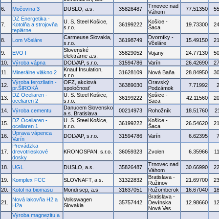
Trnovec nad
6.
Močovina 3
DUSLO, a.s.
35826487
77.51350
5
Váhom
DZ Energetika -
U. S. Steel Košice,
Košice -
7.
Kotolňa a strojovňa
36199222
19.73300
2
s.r.o.
Šaca
teplárne
Carmeuse Slovakia,
Dvorníky -
8.
Lom Včeláre
36198749
15.49150
2
s.r.o.
Včeláre
Slovenské
9.
EVO I
35829052
Vojany
24.77130
5
elektrárne a.s.
10.
Výroba vápna
DOLVAP, s.r.o.
31594786
Varín
26.42690
2
Knauf Insulation,
11.
Minerálne vlákno 2
31628109
Nová Baňa
28.84950
3
s.r.o.
Výroba ferozliatin -
OFZ, akciová
Oravský
12.
36389030
7.71992
pr.ŠIROKÁ
spoločnosť
Podzámok
DZ Oceliaren -
U. S. Steel Košice,
Košice -
13.
36199222
42.11560
2
oceliaren 2
s.r.o.
Šaca
Danucem Slovensko
14.
Výroba cementu
00214973
Rohožník
18.51760
2
a.s. Bratislava
DZ Oceliaren -
U. S. Steel Košice,
Košice -
15.
36199222
26.54620
2
oceliaren 1
s.r.o.
Šaca
Úprava vápenca
16.
DOLVAP, s.r.o.
31594786
Varín
6.62395
Varín
Prevádzka
17.
drevotrieskové
KRONOSPAN, s.r.o.
36059323
Zvolen
6.35966
1
dosky
Trnovec nad
18.
UGL
DUSLO, a.s.
35826487
30.66990
2
Váhom
Bratislava -
19.
Komplex FCC
SLOVNAFT, a.s.
31322832
21.69700
2
Ružinov
20.
Kotol na biomasu
Mondi scp, a.s.
31637051
Ružomberok
16.67040
1
Bratislava -
Nová lakovňa H2 a
Volkswagen
21.
35757442
Devínska
12.98660
1
H2a
Slovakia
Nová Ves
Výroba magnezitu a