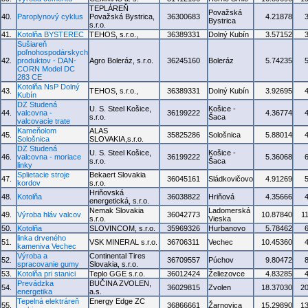
TEPLÁREŇ
Považská
40.
Paroplynový cyklus
Považská Bystrica,
36300683
4.21878
Bystrica
s.r.o.
41.
Kotolňa BYSTEREC
TEHOS, s.r.o.,
36389331
Dolný Kubín
3.57152
Sušiareň
poľnohospodárskych
42.
produktov - DAN-
Agro Boleráz, s.r.o.
36245160
Boleráz
5.74235
CORN Model DC
283 CE
Kotolňa NsP Dolný
43.
TEHOS, s.r.o.,
36389331
Dolný Kubín
3.92695
Kubín
DZ Studená
U. S. Steel Košice,
Košice -
44.
valcovna -
36199222
4.36774
s.r.o.
Šaca
valcovacie trate
Kameňolom
ALAS
45.
35825286
Sološnica
5.88014
Sološnica
SLOVAKIA,s.r.o.
DZ Studená
U. S. Steel Košice,
Košice -
46.
valcovna - moriace
36199222
5.36068
s.r.o.
Šaca
linky
Splietacie stroje
Bekaert Slovakia
47.
36045161
Sládkovičovo
4.91269
kordov
s.r.o.
Hriňovská
48.
Kotolňa
36038822
Hriňová
4.35666
energetická, s.r.o.
Nemak Slovakia
Ladomerská
49.
Výroba hláv valcov
36042773
10.87840
1
s.r.o.
Vieska
50.
Kotolňa
SLOVINCOM, s.r.o.
35969326
Hurbanovo
5.78462
linka drveného
51.
VSK MINERAL s.r.o.
36706311
Vechec
10.45360
kameniva Vechec
Výroba a
Continental Tires
52.
36709557
Púchov
9.80472
spracovanie gumy
Slovakia, s.r.o.
53.
Kotolňa pri stanici
Teplo GGE s.r.o.
36012424
Želiezovce
4.83285
Prevádzka
BUČINA ZVOLEN,
54.
36029815
Zvolen
18.37030
2
energetika
a.s.
Tepelná elektráreň
Energy Edge ZC
55.
36866661
Žarnovica
15.29890
1