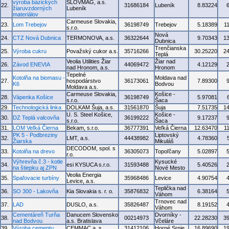
výroba bázických
SLOVMAG, a.s.
22.
31686184
Lubeník
8.83224
žiaruvzdorných
Lubeník
materiálov
Carmeuse Slovakia,
23.
Lom Trebejov
36198749
Trebejov
5.18389
1
s.r.o.
Nová
24.
CTZ Nová Dubnica
TERMONOVA, a.s.
36322644
9.70343
1
Dubnica
Trenčianska
25.
Výroba cukru
Považský cukor a.s.
35716266
30.25220
2
Teplá
Veolia Utilities Žiar
Žiar nad
26.
Závod ENEVIA
44069472
4.12129
nad Hronom, a.s.
Hronom
Tepelné
Kotolňa na biomasu -
Moldava nad
27.
hospodárstvo
36173061
7.89300
K6
Bodvou
Moldava a.s.
Carmeuse Slovakia,
Košice -
28.
Vápenka Košice
36198749
5.97081
s.r.o.
Šaca
29.
Technologická linka
DOLKAM Šuja, a.s.
31561870
Šuja
7.51735
1
U. S. Steel Košice,
Košice -
30.
DZ Teplá valcovňa
36199222
9.17237
s.r.o.
Šaca
31.
LOM Veľká Čierna
Bekam, s.r.o.
36777391
Veľká Čierna
12.63470
1
PK 5 - Podbreziny
Liptovský
32.
LMT, a.s.
44438982
4.78360
Žiarska
Mikuláš
DECODOM, spol. s
33.
Kotolňa na drevo
36305073
Topoľčany
5.02897
r.o.
Výhrevňa č.3 - kotle
Kysucké
34.
esi KYSUCA s.r.o.
31593488
5.40526
na štiepku aj ZPN
Nové Mesto
Veolia Energia
35.
Spaľovacie turbíny
35968486
Levice
4.90754
Levice, a.s.
Teplička nad
36.
SO 300 - Lakovňa
Kia Slovakia s. r. o.
35876832
6.38164
Váhom
Trnovec nad
37.
LAD
DUSLO, a.s.
35826487
8.19152
Váhom
Cementáreň Turňa
Danucem Slovensko
Dvorníky -
38.
00214973
22.28230
3
nad Bodvou
a.s. Bratislava
Včeláre
39.
Výroba cementu
CEMMAC a. s.
31412106
Horné Srnie
16.89690
1