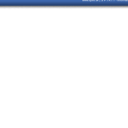
www.spirit.sk | S P I R I T - inform