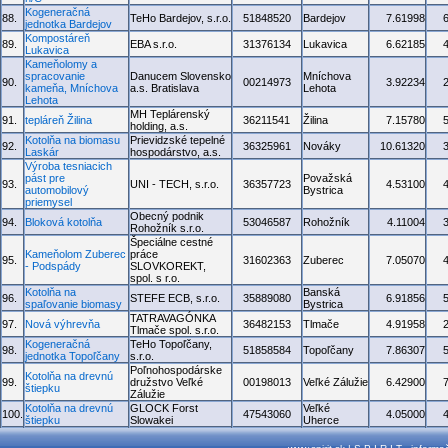
Kogeneračná
88.
TeHo Bardejov, s.r.o.
51848520
Bardejov
7.61998
jednotka Bardejov
Kompostáreň
89.
EBA s.r.o.
31376134
Lukavica
6.62185
Lukavica
Kameňolomy a
spracovanie
Danucem Slovensko
Mníchova
90.
00214973
3.92234
kameňa, Mníchova
a.s. Bratislava
Lehota
Lehota
MH Teplárenský
91.
tepláreň Žilina
36211541
Žilina
7.15780
holding, a.s.
Kotolňa na biomasu
Prievidzské tepelné
92.
36325961
Nováky
10.61320
Laskár
hospodárstvo, a.s.
Výroba tesniacich
pást pre
Považská
93.
UNI - TECH, s.r.o.
36357723
4.53100
automobilový
Bystrica
priemysel
Obecný podnik
94.
Bloková kotolňa
53046587
Rohožník
4.11004
Rohožník s.r.o.
Špeciálne cestné
Kameňolom Zuberec
práce
95.
31602363
Zuberec
7.05070
- Podspády
SLOVKOREKT,
spol. s r.o.
Kotolňa na
Banská
96.
STEFE ECB, s.r.o.
35889080
6.91856
spaľovanie biomasy
Bystrica
TATRAVAGÓNKA
97.
Nová výhrevňa
36482153
Tlmače
4.91958
Tlmače spol. s.r.o.
Kogeneračná
TeHo Topoľčany,
98.
51858584
Topoľčany
7.86307
jednotka Topoľčany
s.r.o.
Poľnohospodárske
Kotolňa na drevnú
99.
družstvo Veľké
00198013
Veľké Zálužie
6.42900
štiepku
Zálužie
Kotolňa na drevnú
GLOCK Forst
Veľké
100.
47543060
4.05000
štiepku
Slowakei
Uherce