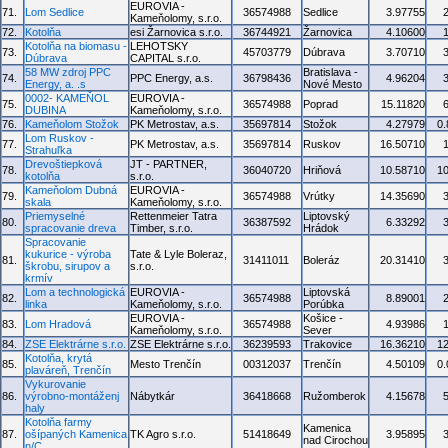
EUROVIA -
71.
Lom Sedlice
36574988
Sedlice
3.97755
Kameňolomy, s.r.o.
72.
Kotolňa
esi Žarnovica s.r.o.
36744921
Žarnovica
4.10600
Kotolňa na biomasu -
LEHOTSKY
73.
45703779
Dúbrava
3.70710
Dúbrava
CAPITAL s.r.o.
58 MW zdroj PPC
Bratislava -
74.
PPC Energy, a.s.
36798436
4.96204
Energy, a. .s
Nové Mesto
0002- KAMEŇOL
EUROVIA -
75.
36574988
Poprad
15.11820
DUBINA
Kameňolomy, s.r.o.
76.
Kameňolom Stožok
PK Metrostav, a.s.
35697814
Stožok
4.27979
0
Lom Ruskov -
77.
PK Metrostav, a.s.
35697814
Ruskov
16.50710
Strahuľka
Drevoštiepková
JT - PARTNER,
78.
36040720
Hriňová
10.58710
1
kotolňa
s.r.o.
Kameňolom Dubná
EUROVIA -
79.
36574988
Vrútky
14.35690
skala
Kameňolomy, s.r.o.
Priemyselné
Rettenmeier Tatra
Liptovský
80.
36387592
6.33292
spracovanie dreva
Timber, s.r.o.
Hrádok
Spracovanie
kukurice - výroba
Tate & Lyle Boleraz,
81.
31411011
Boleráz
20.31410
škrobu, sirupov a
s.r.o.
krmív
Lom a technologická
EUROVIA -
Liptovská
82.
36574988
8.89001
linka
Kameňolomy, s.r.o.
Porúbka
EUROVIA -
Košice -
83.
Lom Hradová
36574988
4.93986
Kameňolomy, s.r.o.
Sever
84.
ZSE Elektrárne s.r.o.
ZSE Elektrárne s.r.o.
36239593
Trakovice
16.36210
1
Kotolňa, krytá
85.
Mesto Trenčín
00312037
Trenčín
4.50109
0
plaváreň, Trenčín
Vykurovanie
86.
výrobno-montáženj
Nábytkár
36418668
Ružomberok
4.15678
haly
Kotolňa farmy
Kamenica
87.
ošípaných Kamenica
TK Agro s.r.o.
51418649
3.95895
nad Cirochou
n/C