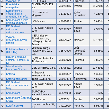
56.
Výrobňa LV
DUSLO, a.s.
35826487
Strážske
5.55170
Prevádzka
BUČINA ZVOLEN,
57.
36029815
Zvolen
18.37030
2
energetika
a.s.
Kameňolom a
IS - Lom s.r.o.
Vyšná
58.
výrobná linka
31720803
4.15076
Maglovec
Šebastová
drveného kameňa
Kameňolom a linka
59.
LOMY s.r.o.
44085672
Fintice
5.62314
drvenia kameniva
DZ Studená
U. S. Steel Košice,
Košice -
60.
valcovna -
36199222
4.36774
s.r.o.
Šaca
valcovacie trate
IKEA Industry
Výroba
Slovakia s.r.o.,
61.
drevotrieskových
31354572
Malacky
12.12870
1
odštepný závod
dosiek
Jasná
Vojenské lesy a
Lešť
Kotolňa na biomasu
62.
majetky SR, š.p.,
31577920
(vojenský
3.58500
(K1 a K2)
o.z.
obvod)
Hlavná centrálna
myWood Polomka
63.
kotolňa - kotol K1 a
36693979
Polomka
3.86220
Timber, s.r.o.
K3
linka drveného
64.
VSK MINERAL s.r.o.
36706311
Vechec
10.45360
kameniva Vechec
Hriňovská
65.
Kotolňa
36038822
Hriňová
4.35666
energetická, s.r.o.
66.
Kotolňa pri stanici
Teplo GGE s.r.o.
36012424
Želiezovce
4.83285
DZ Studená
U. S. Steel Košice,
Košice -
67.
valcovna - moriace
36199222
5.36068
s.r.o.
Šaca
linky
EUROVIA -
68.
Kameňolom
36574988
Vígľaš
9.70237
Kameňolomy, s.r.o.
Kameňolom Červená
69.
JASPI s.r.o.
45725241
Šumiac
5.05391
Skala
Hammerbacher SK,
70.
Kotolňa pri VH
34119990
Pukanec
8.98796
1
a.s.