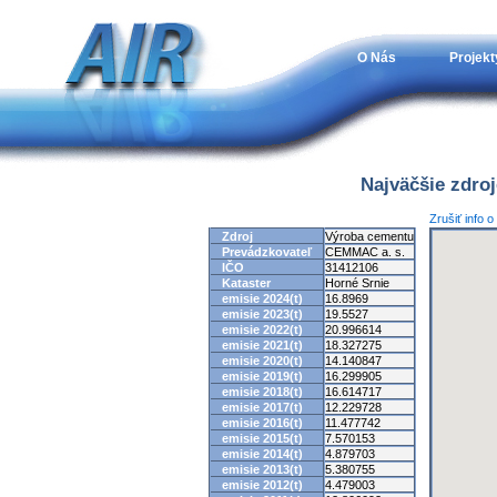
O Nás
Projekt
Najväčšie zdro
Zrušiť info 
Zdroj
Výroba cementu
Prevádzkovateľ
CEMMAC a. s.
IČO
31412106
Kataster
Horné Srnie
emisie 2024(t)
16.8969
emisie 2023(t)
19.5527
emisie 2022(t)
20.996614
emisie 2021(t)
18.327275
emisie 2020(t)
14.140847
emisie 2019(t)
16.299905
emisie 2018(t)
16.614717
emisie 2017(t)
12.229728
emisie 2016(t)
11.477742
emisie 2015(t)
7.570153
emisie 2014(t)
4.879703
emisie 2013(t)
5.380755
emisie 2012(t)
4.479003