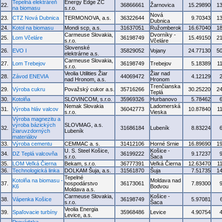
Tepelná elektráreň
Energy Edge ZC
22.
36866661
Žarnovica
15.29890
1
na biomasu
s.r.o.
Nová
23.
CTZ Nová Dubnica
TERMONOVA, a.s.
36322644
9.70343
1
Dubnica
24.
Kotol na biomasu
Mondi scp, a.s.
31637051
Ružomberok
16.67040
1
Carmeuse Slovakia,
Dvorníky -
25.
Lom Včeláre
36198749
15.49150
2
s.r.o.
Včeláre
Slovenské
26.
EVO I
35829052
Vojany
24.77130
5
elektrárne a.s.
Carmeuse Slovakia,
27.
Lom Trebejov
36198749
Trebejov
5.18389
1
s.r.o.
Veolia Utilities Žiar
Žiar nad
28.
Závod ENEVIA
44069472
4.12129
nad Hronom, a.s.
Hronom
Trenčianska
29.
Výroba cukru
Považský cukor a.s.
35716266
30.25220
2
Teplá
30.
Kotolňa
SLOVINCOM, s.r.o.
35969326
Hurbanovo
5.78462
Nemak Slovakia
Ladomerská
31.
Výroba hláv valcov
36042773
10.87840
1
s.r.o.
Vieska
Výroba magnezitu a
výroba bázických
SLOVMAG, a.s.
32.
31686184
Lubeník
8.83224
žiaruvzdorných
Lubeník
materiálov
33.
Výroba cementu
CEMMAC a. s.
31412106
Horné Srnie
16.89690
1
U. S. Steel Košice,
Košice -
34.
DZ Teplá valcovňa
36199222
9.17237
s.r.o.
Šaca
35.
LOM Veľká Čierna
Bekam, s.r.o.
36777391
Veľká Čierna
12.63470
1
36.
Technologická linka
DOLKAM Šuja, a.s.
31561870
Šuja
7.51735
1
Tepelné
Kotolňa na biomasu -
Moldava nad
37.
hospodárstvo
36173061
7.89300
K6
Bodvou
Moldava a.s.
Carmeuse Slovakia,
Košice -
38.
Vápenka Košice
36198749
5.97081
s.r.o.
Šaca
Veolia Energia
39.
Spaľovacie turbíny
35968486
Levice
4.90754
Levice, a.s.