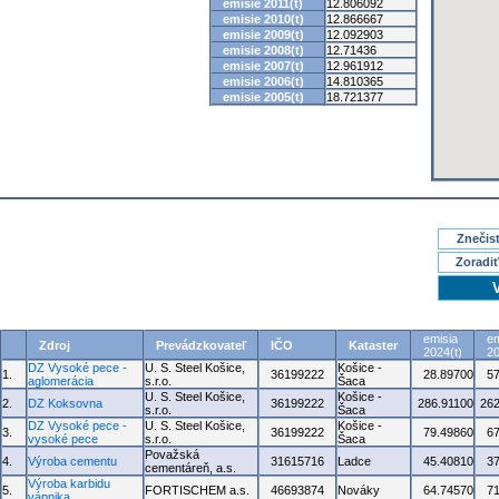
emisie 2011(t)
12.806092
emisie 2010(t)
12.866667
emisie 2009(t)
12.092903
emisie 2008(t)
12.71436
emisie 2007(t)
12.961912
emisie 2006(t)
14.810365
emisie 2005(t)
18.721377
Znečisť
Zoradiť
emisia
em
Zdroj
Prevádzkovateľ
IČO
Kataster
2024(t)
20
DZ Vysoké pece -
U. S. Steel Košice,
Košice -
1.
36199222
28.89700
5
aglomerácia
s.r.o.
Šaca
U. S. Steel Košice,
Košice -
2.
DZ Koksovna
36199222
286.91100
262
s.r.o.
Šaca
DZ Vysoké pece -
U. S. Steel Košice,
Košice -
3.
36199222
79.49860
6
vysoké pece
s.r.o.
Šaca
Považská
4.
Výroba cementu
31615716
Ladce
45.40810
3
cementáreň, a.s.
Výroba karbidu
5.
FORTISCHEM a.s.
46693874
Nováky
64.74570
7
vápnika