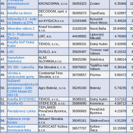
Prevádzka
40.
drevotrieskové
KRONOSPAN, s.r.o.
36059323
Zvolen
6.35966
1
dosky
DECODOM, spol. s
41.
Kotolňa na drevo
36305073
Topoľčany
5.02897
r.o.
Výhrevňa č.3 - kotle
Kysucké
42.
esi KYSUCA s.r.o.
31593488
5.40526
na štiepku aj ZPN
Nové Mesto
Knauf Insulation,
43.
Minerálne vlákno 2
31628109
Nová Baňa
28.84950
3
s.r.o.
PK 5 - Podbreziny
Liptovský
44.
LMT, a.s.
44438982
4.78360
Žiarska
Mikuláš
Kotolňa NsP Dolný
45.
TEHOS, s.r.o.,
36389331
Dolný Kubín
3.92695
Kubín
Trnovec nad
46.
LAD
DUSLO, a.s.
35826487
8.19152
Váhom
Kameňolom
ALAS
47.
35825286
Sološnica
5.88014
Sološnica
SLOVAKIA,s.r.o.
Teplička nad
48.
SO 300 - Lakovňa
Kia Slovakia s. r. o.
35876832
6.38164
Váhom
Výroba a
Continental Tires
49.
36709557
Púchov
9.80472
spracovanie gumy
Slovakia, s.r.o.
Sušiareň
poľnohospodárskych
50.
produktov - DAN-
Agro Boleráz, s.r.o.
36245160
Boleráz
5.74235
CORN Model DC
283 CE
51.
Kotolňa BYSTEREC
TEHOS, s.r.o.,
36389331
Dolný Kubín
3.57152
52.
Kotolňa K5
STEFE ECB, s.r.o.
35889080
Kremnica
4.58713
TEPLÁREŇ
Považská
53.
Paroplynový cyklus
Považská Bystrica,
36300683
4.21878
Bystrica
s.r.o.
Splietacie stroje
Bekaert Slovakia
54.
36045161
Sládkovičovo
4.91269
kordov
s.r.o.
Automatická
EUROCAST Košice,
Košice -
55.
36577707
10.15590
1
formovacia linka
s.r.o.
Šaca