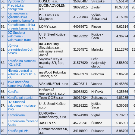
56.
Výrobňa LV
DUSLO, a.s.
35826487
Strážske
5.55170
Prevádzka
BUČINA ZVOLEN,
57.
36029815
Zvolen
18.37030
2
energetika
a.s.
Kameňolom a
IS - Lom s.r.o.
Vyšná
58.
výrobná linka
31720803
4.15076
Maglovec
Šebastová
drveného kameňa
Kameňolom a linka
59.
LOMY s.r.o.
44085672
Fintice
5.62314
drvenia kameniva
DZ Studená
U. S. Steel Košice,
Košice -
60.
valcovna -
36199222
4.36774
s.r.o.
Šaca
valcovacie trate
IKEA Industry
Výroba
Slovakia s.r.o.,
61.
drevotrieskových
31354572
Malacky
12.12870
1
odštepný závod
dosiek
Jasná
Vojenské lesy a
Lešť
Kotolňa na biomasu
62.
majetky SR, š.p.,
31577920
(vojenský
3.58500
(K1 a K2)
o.z.
obvod)
Hlavná centrálna
myWood Polomka
63.
kotolňa - kotol K1 a
36693979
Polomka
3.86220
Timber, s.r.o.
K3
linka drveného
64.
VSK MINERAL s.r.o.
36706311
Vechec
10.45360
kameniva Vechec
Hriňovská
65.
Kotolňa
36038822
Hriňová
4.35666
energetická, s.r.o.
66.
Kotolňa pri stanici
Teplo GGE s.r.o.
36012424
Želiezovce
4.83285
DZ Studená
U. S. Steel Košice,
Košice -
67.
valcovna - moriace
36199222
5.36068
s.r.o.
Šaca
linky
EUROVIA -
68.
Kameňolom
36574988
Vígľaš
9.70237
Kameňolomy, s.r.o.
Kameňolom Červená
69.
JASPI s.r.o.
45725241
Šumiac
5.05391
Skala
Hammerbacher SK,
70.
Kotolňa pri VH
34119990
Pukanec
8.98796
1
a.s.