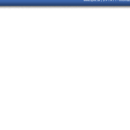
www.spirit.sk | S P I R I T - inform