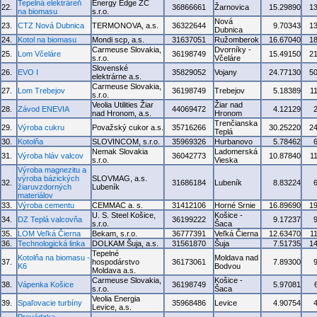
Tepelná elektráreň
Energy Edge ZC
22.
36866661
Žarnovica
15.29890
1
na biomasu
s.r.o.
Nová
23.
CTZ Nová Dubnica
TERMONOVA, a.s.
36322644
9.70343
1
Dubnica
24.
Kotol na biomasu
Mondi scp, a.s.
31637051
Ružomberok
16.67040
1
Carmeuse Slovakia,
Dvorníky -
25.
Lom Včeláre
36198749
15.49150
2
s.r.o.
Včeláre
Slovenské
26.
EVO I
35829052
Vojany
24.77130
5
elektrárne a.s.
Carmeuse Slovakia,
27.
Lom Trebejov
36198749
Trebejov
5.18389
1
s.r.o.
Veolia Utilities Žiar
Žiar nad
28.
Závod ENEVIA
44069472
4.12129
nad Hronom, a.s.
Hronom
Trenčianska
29.
Výroba cukru
Považský cukor a.s.
35716266
30.25220
2
Teplá
30.
Kotolňa
SLOVINCOM, s.r.o.
35969326
Hurbanovo
5.78462
Nemak Slovakia
Ladomerská
31.
Výroba hláv valcov
36042773
10.87840
1
s.r.o.
Vieska
Výroba magnezitu a
výroba bázických
SLOVMAG, a.s.
32.
31686184
Lubeník
8.83224
žiaruvzdorných
Lubeník
materiálov
33.
Výroba cementu
CEMMAC a. s.
31412106
Horné Srnie
16.89690
1
U. S. Steel Košice,
Košice -
34.
DZ Teplá valcovňa
36199222
9.17237
s.r.o.
Šaca
35.
LOM Veľká Čierna
Bekam, s.r.o.
36777391
Veľká Čierna
12.63470
1
36.
Technologická linka
DOLKAM Šuja, a.s.
31561870
Šuja
7.51735
1
Tepelné
Kotolňa na biomasu -
Moldava nad
37.
hospodárstvo
36173061
7.89300
K6
Bodvou
Moldava a.s.
Carmeuse Slovakia,
Košice -
38.
Vápenka Košice
36198749
5.97081
s.r.o.
Šaca
Veolia Energia
39.
Spaľovacie turbíny
35968486
Levice
4.90754
Levice, a.s.