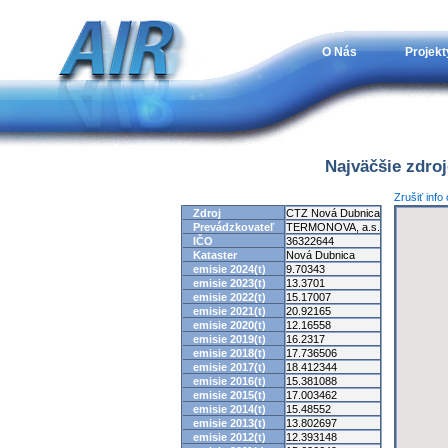
O Nás
Projekt
Najväčšie zdro
Zrušiť info
Zdroj
CTZ Nová Dubnica
Prevádzkovateľ
TERMONOVA, a.s.
IČO
36322644
Kataster
Nová Dubnica
emisie 2024(t)
9.70343
emisie 2023(t)
13.3701
emisie 2022(t)
15.17007
emisie 2021(t)
20.92165
emisie 2020(t)
12.16558
emisie 2019(t)
16.2317
emisie 2018(t)
17.736506
emisie 2017(t)
18.412344
emisie 2016(t)
15.381088
emisie 2015(t)
17.003462
emisie 2014(t)
15.48552
emisie 2013(t)
13.802697
emisie 2012(t)
12.393148