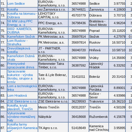
EUROVIA -
71.
Lom Sedlice
36574988
Sedlice
3.97755
Kameňolomy, s.r.o.
72.
Kotolňa
esi Žarnovica s.r.o.
36744921
Žarnovica
4.10600
Kotolňa na biomasu -
LEHOTSKY
73.
45703779
Dúbrava
3.70710
Dúbrava
CAPITAL s.r.o.
58 MW zdroj PPC
Bratislava -
74.
PPC Energy, a.s.
36798436
4.96204
Energy, a. .s
Nové Mesto
0002- KAMEŇOL
EUROVIA -
75.
36574988
Poprad
15.11820
DUBINA
Kameňolomy, s.r.o.
76.
Kameňolom Stožok
PK Metrostav, a.s.
35697814
Stožok
4.27979
0
Lom Ruskov -
77.
PK Metrostav, a.s.
35697814
Ruskov
16.50710
Strahuľka
Drevoštiepková
JT - PARTNER,
78.
36040720
Hriňová
10.58710
1
kotolňa
s.r.o.
Kameňolom Dubná
EUROVIA -
79.
36574988
Vrútky
14.35690
skala
Kameňolomy, s.r.o.
Priemyselné
Rettenmeier Tatra
Liptovský
80.
36387592
6.33292
spracovanie dreva
Timber, s.r.o.
Hrádok
Spracovanie
kukurice - výroba
Tate & Lyle Boleraz,
81.
31411011
Boleráz
20.31410
škrobu, sirupov a
s.r.o.
krmív
Lom a technologická
EUROVIA -
Liptovská
82.
36574988
8.89001
linka
Kameňolomy, s.r.o.
Porúbka
EUROVIA -
Košice -
83.
Lom Hradová
36574988
4.93986
Kameňolomy, s.r.o.
Sever
84.
ZSE Elektrárne s.r.o.
ZSE Elektrárne s.r.o.
36239593
Trakovice
16.36210
1
Kotolňa, krytá
85.
Mesto Trenčín
00312037
Trenčín
4.50109
0
plaváreň, Trenčín
Vykurovanie
86.
výrobno-montáženj
Nábytkár
36418668
Ružomberok
4.15678
haly
Kotolňa farmy
Kamenica
87.
ošípaných Kamenica
TK Agro s.r.o.
51418649
3.95895
nad Cirochou
n/C