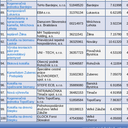
Kogeneračná
88.
TeHo Bardejov, s.r.o.
51848520
Bardejov
7.61998
jednotka Bardejov
Kompostáreň
89.
EBA s.r.o.
31376134
Lukavica
6.62185
Lukavica
Kameňolomy a
spracovanie
Danucem Slovensko
Mníchova
90.
00214973
3.92234
kameňa, Mníchova
a.s. Bratislava
Lehota
Lehota
MH Teplárenský
91.
tepláreň Žilina
36211541
Žilina
7.15780
holding, a.s.
Kotolňa na biomasu
Prievidzské tepelné
92.
36325961
Nováky
10.61320
Laskár
hospodárstvo, a.s.
Výroba tesniacich
pást pre
Považská
93.
UNI - TECH, s.r.o.
36357723
4.53100
automobilový
Bystrica
priemysel
Obecný podnik
94.
Bloková kotolňa
53046587
Rohožník
4.11004
Rohožník s.r.o.
Špeciálne cestné
Kameňolom Zuberec
práce
95.
31602363
Zuberec
7.05070
- Podspády
SLOVKOREKT,
spol. s r.o.
Kotolňa na
Banská
96.
STEFE ECB, s.r.o.
35889080
6.91856
spaľovanie biomasy
Bystrica
TATRAVAGÓNKA
97.
Nová výhrevňa
36482153
Tlmače
4.91958
Tlmače spol. s.r.o.
Kogeneračná
TeHo Topoľčany,
98.
51858584
Topoľčany
7.86307
jednotka Topoľčany
s.r.o.
Poľnohospodárske
Kotolňa na drevnú
99.
družstvo Veľké
00198013
Veľké Zálužie
6.42900
štiepku
Zálužie
Kotolňa na drevnú
GLOCK Forst
Veľké
100.
47543060
4.05000
štiepku
Slowakei
Uherce