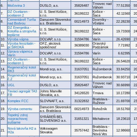
Trnovec nad
6.
Močovina 3
DUSLO, a.s.
35826487
77.51350
5
Váhom
DZ Oceliaren -
U. S. Steel Košice,
Košice -
7.
36199222
42.11560
2
oceliaren 2
s.r.o.
Šaca
Cementáreň Turňa
Danucem Slovensko
Dvorníky -
8.
00214973
22.28230
3
nad Bodvou
a.s. Bratislava
Včeláre
DZ Energetika -
U. S. Steel Košice,
Košice -
9.
Kotolňa a strojovňa
36199222
19.73300
2
s.r.o.
Šaca
teplárne
10.
Výroba vápna
DOLVAP, s.r.o.
31594786
Varín
26.42690
2
Výroba ferozliatin -
OFZ, akciová
Oravský
11.
36389030
7.71992
pr.ŠIROKÁ
spoločnosť
Podzámok
Úprava vápenca
12.
DOLVAP, s.r.o.
31594786
Varín
6.62395
Varín
DZ Oceliaren -
U. S. Steel Košice,
Košice -
13.
36199222
26.54620
2
oceliaren 1
s.r.o.
Šaca
Regeneračný kotol
14.
Mondi scp, a.s.
31637051
Ružomberok
33.84250
2
RK3
Regeneračný kotol
15.
Mondi scp, a.s.
31637051
Ružomberok
30.93710
2
č.2
Trnovec nad
16.
UGL
DUSLO, a.s.
35826487
30.66990
2
Váhom
Taviaci agregát TA3
Johns Manville
17.
34126520
Trnava
10.17280
FR
Slovakia, a.s.
Bratislava -
18.
Komplex FCC
SLOVNAFT, a.s.
31322832
21.69700
2
Ružinov
Danucem Slovensko
19.
Výroba cementu
00214973
Rohožník
18.51760
2
a.s. Bratislava
Tepelný zdroj
SYRÁREŇ BEL
20.
rozprachovej
31651321
Michalovce
18.23610
1
SLOVENSKO a.s.
sušiarne
Bratislava -
Nová lakovňa H2 a
Volkswagen
21.
35757442
Devínska
12.98660
1
H2a
Slovakia
Nová Ves