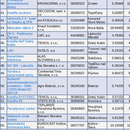
Prevádzka
40.
drevotrieskové
KRONOSPAN, s.r.o.
36059323
Zvolen
6.35966
1
dosky
DECODOM, spol. s
41.
Kotolňa na drevo
36305073
Topoľčany
5.02897
r.o.
Výhrevňa č.3 - kotle
Kysucké
42.
esi KYSUCA s.r.o.
31593488
5.40526
na štiepku aj ZPN
Nové Mesto
Knauf Insulation,
43.
Minerálne vlákno 2
31628109
Nová Baňa
28.84950
3
s.r.o.
PK 5 - Podbreziny
Liptovský
44.
LMT, a.s.
44438982
4.78360
Žiarska
Mikuláš
Kotolňa NsP Dolný
45.
TEHOS, s.r.o.,
36389331
Dolný Kubín
3.92695
Kubín
Trnovec nad
46.
LAD
DUSLO, a.s.
35826487
8.19152
Váhom
Kameňolom
ALAS
47.
35825286
Sološnica
5.88014
Sološnica
SLOVAKIA,s.r.o.
Teplička nad
48.
SO 300 - Lakovňa
Kia Slovakia s. r. o.
35876832
6.38164
Váhom
Výroba a
Continental Tires
49.
36709557
Púchov
9.80472
spracovanie gumy
Slovakia, s.r.o.
Sušiareň
poľnohospodárskych
50.
produktov - DAN-
Agro Boleráz, s.r.o.
36245160
Boleráz
5.74235
CORN Model DC
283 CE
51.
Kotolňa BYSTEREC
TEHOS, s.r.o.,
36389331
Dolný Kubín
3.57152
52.
Kotolňa K5
STEFE ECB, s.r.o.
35889080
Kremnica
4.58713
TEPLÁREŇ
Považská
53.
Paroplynový cyklus
Považská Bystrica,
36300683
4.21878
Bystrica
s.r.o.
Splietacie stroje
Bekaert Slovakia
54.
36045161
Sládkovičovo
4.91269
kordov
s.r.o.
Automatická
EUROCAST Košice,
Košice -
55.
36577707
10.15590
1
formovacia linka
s.r.o.
Šaca