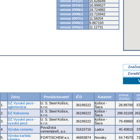
emisie 2011(t)
15.626649
emisie 2010(t)
16.999527
emisie 2009(t)
18.724882
emisie 2008(t)
10.716942
emisie 2007(t)
11.58204
emisie 2006(t)
9.867193
emisie 2005(t)
11.12731
Znečisť
Zoradiť
emisia
em
Zdroj
Prevádzkovateľ
IČO
Kataster
2024(t)
20
DZ Vysoké pece -
U. S. Steel Košice,
Košice -
1.
36199222
28.89700
5
aglomerácia
s.r.o.
Šaca
U. S. Steel Košice,
Košice -
2.
DZ Koksovna
36199222
286.91100
262
s.r.o.
Šaca
DZ Vysoké pece -
U. S. Steel Košice,
Košice -
3.
36199222
79.49860
6
vysoké pece
s.r.o.
Šaca
Považská
4.
Výroba cementu
31615716
Ladce
45.40810
3
cementáreň, a.s.
Výroba karbidu
5.
FORTISCHEM a.s.
46693874
Nováky
64.74570
7
vápnika