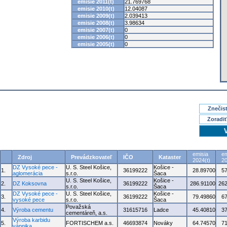
emisie 2011(t)
21.769768
emisie 2010(t)
12.04087
emisie 2009(t)
2.039413
emisie 2008(t)
3.98634
emisie 2007(t)
0
emisie 2006(t)
0
emisie 2005(t)
0
Znečisť
Zoradiť
emisia
em
Zdroj
Prevádzkovateľ
IČO
Kataster
2024(t)
20
DZ Vysoké pece -
U. S. Steel Košice,
Košice -
1.
36199222
28.89700
5
aglomerácia
s.r.o.
Šaca
U. S. Steel Košice,
Košice -
2.
DZ Koksovna
36199222
286.91100
262
s.r.o.
Šaca
DZ Vysoké pece -
U. S. Steel Košice,
Košice -
3.
36199222
79.49860
6
vysoké pece
s.r.o.
Šaca
Považská
4.
Výroba cementu
31615716
Ladce
45.40810
3
cementáreň, a.s.
Výroba karbidu
5.
FORTISCHEM a.s.
46693874
Nováky
64.74570
7
vápnika