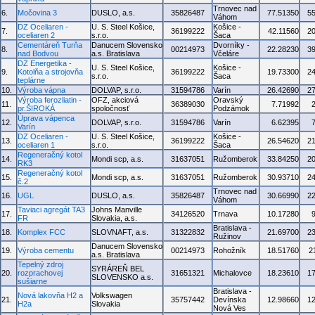
Trnovec nad
6.
Močovina 3
DUSLO, a.s.
35826487
77.51350
5
Váhom
DZ Oceliaren -
U. S. Steel Košice,
Košice -
7.
36199222
42.11560
2
oceliaren 2
s.r.o.
Šaca
Cementáreň Turňa
Danucem Slovensko
Dvorníky -
8.
00214973
22.28230
3
nad Bodvou
a.s. Bratislava
Včeláre
DZ Energetika -
U. S. Steel Košice,
Košice -
9.
Kotolňa a strojovňa
36199222
19.73300
2
s.r.o.
Šaca
teplárne
10.
Výroba vápna
DOLVAP, s.r.o.
31594786
Varín
26.42690
2
Výroba ferozliatin -
OFZ, akciová
Oravský
11.
36389030
7.71992
pr.ŠIROKÁ
spoločnosť
Podzámok
Úprava vápenca
12.
DOLVAP, s.r.o.
31594786
Varín
6.62395
Varín
DZ Oceliaren -
U. S. Steel Košice,
Košice -
13.
36199222
26.54620
2
oceliaren 1
s.r.o.
Šaca
Regeneračný kotol
14.
Mondi scp, a.s.
31637051
Ružomberok
33.84250
2
RK3
Regeneračný kotol
15.
Mondi scp, a.s.
31637051
Ružomberok
30.93710
2
č.2
Trnovec nad
16.
UGL
DUSLO, a.s.
35826487
30.66990
2
Váhom
Taviaci agregát TA3
Johns Manville
17.
34126520
Trnava
10.17280
FR
Slovakia, a.s.
Bratislava -
18.
Komplex FCC
SLOVNAFT, a.s.
31322832
21.69700
2
Ružinov
Danucem Slovensko
19.
Výroba cementu
00214973
Rohožník
18.51760
2
a.s. Bratislava
Tepelný zdroj
SYRÁREŇ BEL
20.
rozprachovej
31651321
Michalovce
18.23610
1
SLOVENSKO a.s.
sušiarne
Bratislava -
Nová lakovňa H2 a
Volkswagen
21.
35757442
Devínska
12.98660
1
H2a
Slovakia
Nová Ves