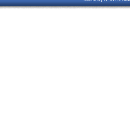
www.spirit.sk | S P I R I T - inform