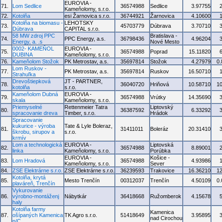
EUROVIA -
71.
Lom Sedlice
36574988
Sedlice
3.97755
Kameňolomy, s.r.o.
72.
Kotolňa
esi Žarnovica s.r.o.
36744921
Žarnovica
4.10600
Kotolňa na biomasu -
LEHOTSKY
73.
45703779
Dúbrava
3.70710
Dúbrava
CAPITAL s.r.o.
58 MW zdroj PPC
Bratislava -
74.
PPC Energy, a.s.
36798436
4.96204
Energy, a. .s
Nové Mesto
0002- KAMEŇOL
EUROVIA -
75.
36574988
Poprad
15.11820
DUBINA
Kameňolomy, s.r.o.
76.
Kameňolom Stožok
PK Metrostav, a.s.
35697814
Stožok
4.27979
0
Lom Ruskov -
77.
PK Metrostav, a.s.
35697814
Ruskov
16.50710
Strahuľka
Drevoštiepková
JT - PARTNER,
78.
36040720
Hriňová
10.58710
1
kotolňa
s.r.o.
Kameňolom Dubná
EUROVIA -
79.
36574988
Vrútky
14.35690
skala
Kameňolomy, s.r.o.
Priemyselné
Rettenmeier Tatra
Liptovský
80.
36387592
6.33292
spracovanie dreva
Timber, s.r.o.
Hrádok
Spracovanie
kukurice - výroba
Tate & Lyle Boleraz,
81.
31411011
Boleráz
20.31410
škrobu, sirupov a
s.r.o.
krmív
Lom a technologická
EUROVIA -
Liptovská
82.
36574988
8.89001
linka
Kameňolomy, s.r.o.
Porúbka
EUROVIA -
Košice -
83.
Lom Hradová
36574988
4.93986
Kameňolomy, s.r.o.
Sever
84.
ZSE Elektrárne s.r.o.
ZSE Elektrárne s.r.o.
36239593
Trakovice
16.36210
1
Kotolňa, krytá
85.
Mesto Trenčín
00312037
Trenčín
4.50109
0
plaváreň, Trenčín
Vykurovanie
86.
výrobno-montáženj
Nábytkár
36418668
Ružomberok
4.15678
haly
Kotolňa farmy
Kamenica
87.
ošípaných Kamenica
TK Agro s.r.o.
51418649
3.95895
nad Cirochou
n/C