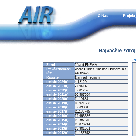
O Nás
Projekt
Najväčšie zdro
Zr
Zdroj
Závod ENEVIA
Prevádzkovateľ
Veolia Utilities Žiar nad Hronom, a.s.
IČO
44069472
Kataster
Žiar nad Hronom
emisie 2024(t)
4.12129
emisie 2023(t)
2.69614
emisie 2022(t)
9.681757
emisie 2021(t)
10.597334
emisie 2020(t)
11.10183
emisie 2019(t)
16.921658
emisie 2018(t)
5.669331
emisie 2017(t)
11.135765
emisie 2016(t)
14.693386
emisie 2015(t)
15.387676
emisie 2014(t)
13.876714
emisie 2013(t)
13.301551
emisie 2012(t)
11.156752