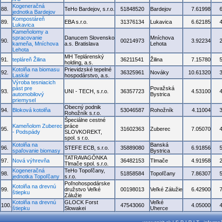
Kogeneračná
88.
TeHo Bardejov, s.r.o.
51848520
Bardejov
7.61998
jednotka Bardejov
Kompostáreň
89.
EBA s.r.o.
31376134
Lukavica
6.62185
Lukavica
Kameňolomy a
spracovanie
Danucem Slovensko
Mníchova
90.
00214973
3.92234
kameňa, Mníchova
a.s. Bratislava
Lehota
Lehota
MH Teplárenský
91.
tepláreň Žilina
36211541
Žilina
7.15780
holding, a.s.
Kotolňa na biomasu
Prievidzské tepelné
92.
36325961
Nováky
10.61320
Laskár
hospodárstvo, a.s.
Výroba tesniacich
pást pre
Považská
93.
UNI - TECH, s.r.o.
36357723
4.53100
automobilový
Bystrica
priemysel
Obecný podnik
94.
Bloková kotolňa
53046587
Rohožník
4.11004
Rohožník s.r.o.
Špeciálne cestné
Kameňolom Zuberec
práce
95.
31602363
Zuberec
7.05070
- Podspády
SLOVKOREKT,
spol. s r.o.
Kotolňa na
Banská
96.
STEFE ECB, s.r.o.
35889080
6.91856
spaľovanie biomasy
Bystrica
TATRAVAGÓNKA
97.
Nová výhrevňa
36482153
Tlmače
4.91958
Tlmače spol. s.r.o.
Kogeneračná
TeHo Topoľčany,
98.
51858584
Topoľčany
7.86307
jednotka Topoľčany
s.r.o.
Poľnohospodárske
Kotolňa na drevnú
99.
družstvo Veľké
00198013
Veľké Zálužie
6.42900
štiepku
Zálužie
Kotolňa na drevnú
GLOCK Forst
Veľké
100.
47543060
4.05000
štiepku
Slowakei
Uherce