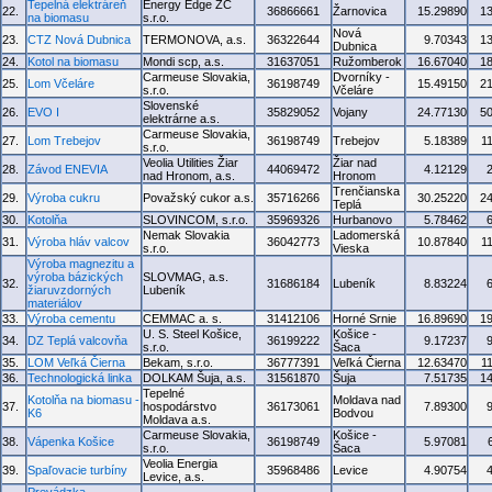
Tepelná elektráreň
Energy Edge ZC
22.
36866661
Žarnovica
15.29890
1
na biomasu
s.r.o.
Nová
23.
CTZ Nová Dubnica
TERMONOVA, a.s.
36322644
9.70343
1
Dubnica
24.
Kotol na biomasu
Mondi scp, a.s.
31637051
Ružomberok
16.67040
1
Carmeuse Slovakia,
Dvorníky -
25.
Lom Včeláre
36198749
15.49150
2
s.r.o.
Včeláre
Slovenské
26.
EVO I
35829052
Vojany
24.77130
5
elektrárne a.s.
Carmeuse Slovakia,
27.
Lom Trebejov
36198749
Trebejov
5.18389
1
s.r.o.
Veolia Utilities Žiar
Žiar nad
28.
Závod ENEVIA
44069472
4.12129
nad Hronom, a.s.
Hronom
Trenčianska
29.
Výroba cukru
Považský cukor a.s.
35716266
30.25220
2
Teplá
30.
Kotolňa
SLOVINCOM, s.r.o.
35969326
Hurbanovo
5.78462
Nemak Slovakia
Ladomerská
31.
Výroba hláv valcov
36042773
10.87840
1
s.r.o.
Vieska
Výroba magnezitu a
výroba bázických
SLOVMAG, a.s.
32.
31686184
Lubeník
8.83224
žiaruvzdorných
Lubeník
materiálov
33.
Výroba cementu
CEMMAC a. s.
31412106
Horné Srnie
16.89690
1
U. S. Steel Košice,
Košice -
34.
DZ Teplá valcovňa
36199222
9.17237
s.r.o.
Šaca
35.
LOM Veľká Čierna
Bekam, s.r.o.
36777391
Veľká Čierna
12.63470
1
36.
Technologická linka
DOLKAM Šuja, a.s.
31561870
Šuja
7.51735
1
Tepelné
Kotolňa na biomasu -
Moldava nad
37.
hospodárstvo
36173061
7.89300
K6
Bodvou
Moldava a.s.
Carmeuse Slovakia,
Košice -
38.
Vápenka Košice
36198749
5.97081
s.r.o.
Šaca
Veolia Energia
39.
Spaľovacie turbíny
35968486
Levice
4.90754
Levice, a.s.