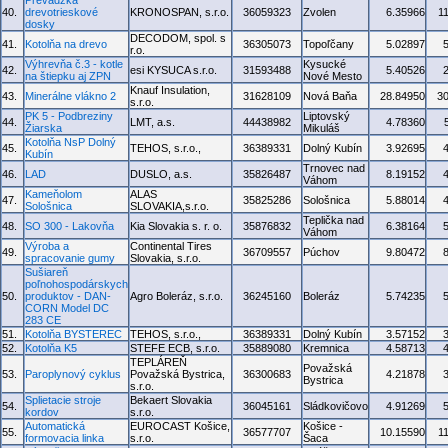
Prevádzka
40.
drevotrieskové
KRONOSPAN, s.r.o.
36059323
Zvolen
6.35966
1
dosky
DECODOM, spol. s
41.
Kotolňa na drevo
36305073
Topoľčany
5.02897
r.o.
Výhrevňa č.3 - kotle
Kysucké
42.
esi KYSUCA s.r.o.
31593488
5.40526
na štiepku aj ZPN
Nové Mesto
Knauf Insulation,
43.
Minerálne vlákno 2
31628109
Nová Baňa
28.84950
3
s.r.o.
PK 5 - Podbreziny
Liptovský
44.
LMT, a.s.
44438982
4.78360
Žiarska
Mikuláš
Kotolňa NsP Dolný
45.
TEHOS, s.r.o.,
36389331
Dolný Kubín
3.92695
Kubín
Trnovec nad
46.
LAD
DUSLO, a.s.
35826487
8.19152
Váhom
Kameňolom
ALAS
47.
35825286
Sološnica
5.88014
Sološnica
SLOVAKIA,s.r.o.
Teplička nad
48.
SO 300 - Lakovňa
Kia Slovakia s. r. o.
35876832
6.38164
Váhom
Výroba a
Continental Tires
49.
36709557
Púchov
9.80472
spracovanie gumy
Slovakia, s.r.o.
Sušiareň
poľnohospodárskych
50.
produktov - DAN-
Agro Boleráz, s.r.o.
36245160
Boleráz
5.74235
CORN Model DC
283 CE
51.
Kotolňa BYSTEREC
TEHOS, s.r.o.,
36389331
Dolný Kubín
3.57152
52.
Kotolňa K5
STEFE ECB, s.r.o.
35889080
Kremnica
4.58713
TEPLÁREŇ
Považská
53.
Paroplynový cyklus
Považská Bystrica,
36300683
4.21878
Bystrica
s.r.o.
Splietacie stroje
Bekaert Slovakia
54.
36045161
Sládkovičovo
4.91269
kordov
s.r.o.
Automatická
EUROCAST Košice,
Košice -
55.
36577707
10.15590
1
formovacia linka
s.r.o.
Šaca