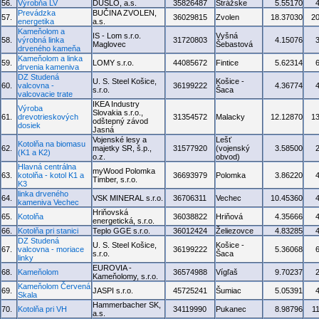
56.
Výrobňa LV
DUSLO, a.s.
35826487
Strážske
5.55170
Prevádzka
BUČINA ZVOLEN,
57.
36029815
Zvolen
18.37030
2
energetika
a.s.
Kameňolom a
IS - Lom s.r.o.
Vyšná
58.
výrobná linka
31720803
4.15076
Maglovec
Šebastová
drveného kameňa
Kameňolom a linka
59.
LOMY s.r.o.
44085672
Fintice
5.62314
drvenia kameniva
DZ Studená
U. S. Steel Košice,
Košice -
60.
valcovna -
36199222
4.36774
s.r.o.
Šaca
valcovacie trate
IKEA Industry
Výroba
Slovakia s.r.o.,
61.
drevotrieskových
31354572
Malacky
12.12870
1
odštepný závod
dosiek
Jasná
Vojenské lesy a
Lešť
Kotolňa na biomasu
62.
majetky SR, š.p.,
31577920
(vojenský
3.58500
(K1 a K2)
o.z.
obvod)
Hlavná centrálna
myWood Polomka
63.
kotolňa - kotol K1 a
36693979
Polomka
3.86220
Timber, s.r.o.
K3
linka drveného
64.
VSK MINERAL s.r.o.
36706311
Vechec
10.45360
kameniva Vechec
Hriňovská
65.
Kotolňa
36038822
Hriňová
4.35666
energetická, s.r.o.
66.
Kotolňa pri stanici
Teplo GGE s.r.o.
36012424
Želiezovce
4.83285
DZ Studená
U. S. Steel Košice,
Košice -
67.
valcovna - moriace
36199222
5.36068
s.r.o.
Šaca
linky
EUROVIA -
68.
Kameňolom
36574988
Vígľaš
9.70237
Kameňolomy, s.r.o.
Kameňolom Červená
69.
JASPI s.r.o.
45725241
Šumiac
5.05391
Skala
Hammerbacher SK,
70.
Kotolňa pri VH
34119990
Pukanec
8.98796
1
a.s.