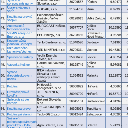
Výroba a
Continental Tires
41.
36709557
Púchov
9.80472
spracovanie gumy
Slovakia, s.r.o.
Úprava vápenca
42.
DOLVAP, s.r.o.
31594786
Varín
6.62395
Varín
Poľnohospodárske
Kotolňa na drevnú
43.
družstvo Veľké
00198013
Veľké Zálužie
6.42900
štiepku
Zálužie
Automatická
EUROCAST Košice,
Košice -
44.
36577707
10.15590
1
formovacia linka
s.r.o.
Šaca
58 MW zdroj PPC
Bratislava -
45.
PPC Energy, a.s.
36798436
4.96204
Energy, a. .s
Nové Mesto
Kogeneračná
46.
TeHo Bardejov, s.r.o.
51848520
Bardejov
7.61998
jednotka Bardejov
linka drveného
47.
VSK MINERAL s.r.o.
36706311
Vechec
10.45360
kameniva Vechec
Veolia Energia
48.
Spaľovacie turbíny
35968486
Levice
4.90754
Levice, a.s.
Carmeuse Slovakia,
Košice -
49.
Vápenka Košice
36198749
5.97081
s.r.o.
Šaca
IKEA Industry
Výroba
Slovakia s.r.o.,
50.
drevotrieskových
31354572
Malacky
12.12870
1
odštepný závod
dosiek
Jasná
Hriňovská
51.
Kotolňa
36038822
Hriňová
4.35666
energetická, s.r.o.
Drevoštiepková
JT - PARTNER,
52.
36040720
Hriňová
10.58710
1
kotolňa
s.r.o.
Splietacie stroje
Bekaert Slovakia
53.
36045161
Sládkovičovo
4.91269
kordov
s.r.o.
DECODOM, spol. s
54.
Kotolňa na drevo
36305073
Topoľčany
5.02897
r.o.
55.
Kotolňa pri stanici
Teplo GGE s.r.o.
36012424
Želiezovce
4.83285
Sušiareň
poľnohospodárskych
56.
produktov - DAN-
Agro Boleráz, s.r.o.
36245160
Boleráz
5.74235