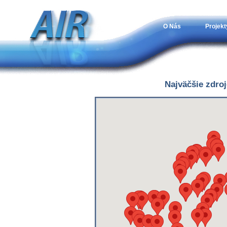
O Nás
Projekt
Najväčšie zdro