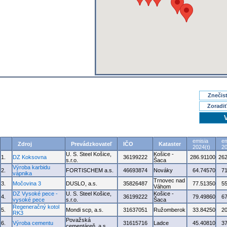
Znečisť
Zoradiť
emisia
em
Zdroj
Prevádzkovateľ
IČO
Kataster
2024(t)
20
U. S. Steel Košice,
Košice -
1.
DZ Koksovna
36199222
286.91100
262
s.r.o.
Šaca
Výroba karbidu
2.
FORTISCHEM a.s.
46693874
Nováky
64.74570
7
vápnika
Trnovec nad
3.
Močovina 3
DUSLO, a.s.
35826487
77.51350
5
Váhom
DZ Vysoké pece -
U. S. Steel Košice,
Košice -
4.
36199222
79.49860
6
vysoké pece
s.r.o.
Šaca
Regeneračný kotol
5.
Mondi scp, a.s.
31637051
Ružomberok
33.84250
2
RK3
Považská
6.
Výroba cementu
31615716
Ladce
45.40810
3
cementáreň, a.s.