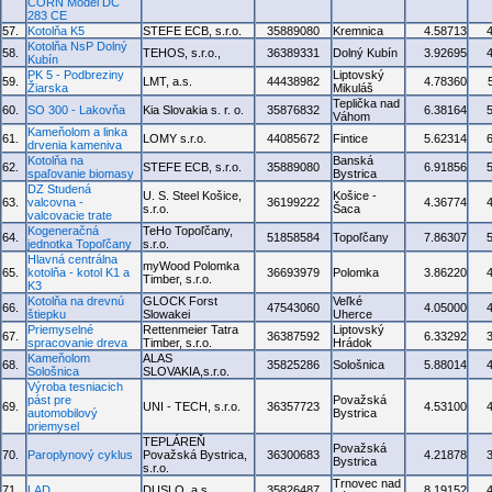
CORN Model DC
283 CE
57.
Kotolňa K5
STEFE ECB, s.r.o.
35889080
Kremnica
4.58713
Kotolňa NsP Dolný
58.
TEHOS, s.r.o.,
36389331
Dolný Kubín
3.92695
Kubín
PK 5 - Podbreziny
Liptovský
59.
LMT, a.s.
44438982
4.78360
Žiarska
Mikuláš
Teplička nad
60.
SO 300 - Lakovňa
Kia Slovakia s. r. o.
35876832
6.38164
Váhom
Kameňolom a linka
61.
LOMY s.r.o.
44085672
Fintice
5.62314
drvenia kameniva
Kotolňa na
Banská
62.
STEFE ECB, s.r.o.
35889080
6.91856
spaľovanie biomasy
Bystrica
DZ Studená
U. S. Steel Košice,
Košice -
63.
valcovna -
36199222
4.36774
s.r.o.
Šaca
valcovacie trate
Kogeneračná
TeHo Topoľčany,
64.
51858584
Topoľčany
7.86307
jednotka Topoľčany
s.r.o.
Hlavná centrálna
myWood Polomka
65.
kotolňa - kotol K1 a
36693979
Polomka
3.86220
Timber, s.r.o.
K3
Kotolňa na drevnú
GLOCK Forst
Veľké
66.
47543060
4.05000
štiepku
Slowakei
Uherce
Priemyselné
Rettenmeier Tatra
Liptovský
67.
36387592
6.33292
spracovanie dreva
Timber, s.r.o.
Hrádok
Kameňolom
ALAS
68.
35825286
Sološnica
5.88014
Sološnica
SLOVAKIA,s.r.o.
Výroba tesniacich
pást pre
Považská
69.
UNI - TECH, s.r.o.
36357723
4.53100
automobilový
Bystrica
priemysel
TEPLÁREŇ
Považská
70.
Paroplynový cyklus
Považská Bystrica,
36300683
4.21878
Bystrica
s.r.o.
Trnovec nad
71.
LAD
DUSLO, a.s.
35826487
8.19152