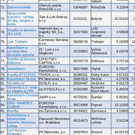
Váhom
Obecný podnik
72.
Bloková kotolňa
53046587
Rohožník
4.11004
Rohožník s.r.o.
Spracovanie
kukurice - výroba
Tate & Lyle Boleraz,
73.
31411011
Boleráz
20.31410
škrobu, sirupov a
s.r.o.
krmív
Vojenské lesy a
Lešť
Kotolňa na biomasu
74.
majetky SR, š.p.,
31577920
(vojenský
3.58500
(K1 a K2)
o.z.
obvod)
Carmeuse Slovakia,
75.
Lom Trebejov
36198749
Trebejov
5.18389
1
s.r.o.
Kameňolom a
IS - Lom s.r.o.
Vyšná
76.
výrobná linka
31720803
4.15076
Maglovec
Šebastová
drveného kameňa
Kotolňa na biomasu -
LEHOTSKY
77.
45703779
Dúbrava
3.70710
Dúbrava
CAPITAL s.r.o.
EUROVIA -
78.
Kameňolom
36574988
Vígľaš
9.70237
Kameňolomy, s.r.o.
79.
Kotolňa BYSTEREC
TEHOS, s.r.o.,
36389331
Dolný Kubín
3.57152
80.
Kameňolom Stožok
PK Metrostav, a.s.
35697814
Stožok
4.27979
0
81.
Výrobňa LV
DUSLO, a.s.
35826487
Strážske
5.55170
Výhrevňa č.3 - kotle
Kysucké
82.
esi KYSUCA s.r.o.
31593488
5.40526
na štiepku aj ZPN
Nové Mesto
Kameňolom Červená
83.
JASPI s.r.o.
45725241
Šumiac
5.05391
Skala
0002- KAMEŇOL
EUROVIA -
84.
36574988
Poprad
15.11820
DUBINA
Kameňolomy, s.r.o.
85.
Kotolňa
esi Žarnovica s.r.o.
36744921
Žarnovica
4.10600
Kameňolomy a
spracovanie
Danucem Slovensko
Mníchova
86.
00214973
3.92234
kameňa, Mníchova
a.s. Bratislava
Lehota
Lehota
Lom Ruskov -
87.
PK Metrostav, a.s.
35697814
Ruskov
16.50710
Strahuľka