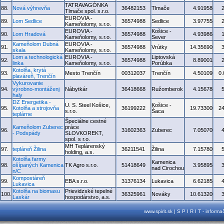
TATRAVAGÓNKA
88.
Nová výhrevňa
36482153
Tlmače
4.91958
Tlmače spol. s.r.o.
EUROVIA -
89.
Lom Sedlice
36574988
Sedlice
3.97755
Kameňolomy, s.r.o.
EUROVIA -
Košice -
90.
Lom Hradová
36574988
4.93986
Kameňolomy, s.r.o.
Sever
Kameňolom Dubná
EUROVIA -
91.
36574988
Vrútky
14.35690
skala
Kameňolomy, s.r.o.
Lom a technologická
EUROVIA -
Liptovská
92.
36574988
8.89001
linka
Kameňolomy, s.r.o.
Porúbka
Kotolňa, krytá
93.
Mesto Trenčín
00312037
Trenčín
4.50109
0
plaváreň, Trenčín
Vykurovanie
94.
výrobno-montáženj
Nábytkár
36418668
Ružomberok
4.15678
haly
DZ Energetika -
U. S. Steel Košice,
Košice -
95.
Kotolňa a strojovňa
36199222
19.73300
2
s.r.o.
Šaca
teplárne
Špeciálne cestné
Kameňolom Zuberec
práce
96.
31602363
Zuberec
7.05070
- Podspády
SLOVKOREKT,
spol. s r.o.
MH Teplárenský
97.
tepláreň Žilina
36211541
Žilina
7.15780
holding, a.s.
Kotolňa farmy
Kamenica
98.
ošípaných Kamenica
TK Agro s.r.o.
51418649
3.95895
nad Cirochou
n/C
Kompostáreň
99.
EBA s.r.o.
31376134
Lukavica
6.62185
Lukavica
Kotolňa na biomasu
Prievidzské tepelné
100.
36325961
Nováky
10.61320
Laskár
hospodárstvo, a.s.
www.spirit.sk | S P I R I T - inform