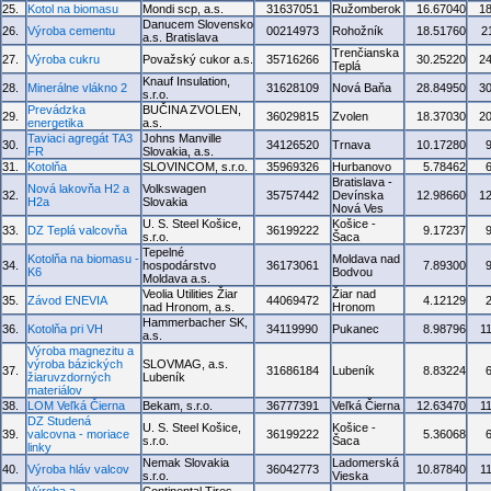
25.
Kotol na biomasu
Mondi scp, a.s.
31637051
Ružomberok
16.67040
1
Danucem Slovensko
26.
Výroba cementu
00214973
Rohožník
18.51760
2
a.s. Bratislava
Trenčianska
27.
Výroba cukru
Považský cukor a.s.
35716266
30.25220
2
Teplá
Knauf Insulation,
28.
Minerálne vlákno 2
31628109
Nová Baňa
28.84950
3
s.r.o.
Prevádzka
BUČINA ZVOLEN,
29.
36029815
Zvolen
18.37030
2
energetika
a.s.
Taviaci agregát TA3
Johns Manville
30.
34126520
Trnava
10.17280
FR
Slovakia, a.s.
31.
Kotolňa
SLOVINCOM, s.r.o.
35969326
Hurbanovo
5.78462
Bratislava -
Nová lakovňa H2 a
Volkswagen
32.
35757442
Devínska
12.98660
1
H2a
Slovakia
Nová Ves
U. S. Steel Košice,
Košice -
33.
DZ Teplá valcovňa
36199222
9.17237
s.r.o.
Šaca
Tepelné
Kotolňa na biomasu -
Moldava nad
34.
hospodárstvo
36173061
7.89300
K6
Bodvou
Moldava a.s.
Veolia Utilities Žiar
Žiar nad
35.
Závod ENEVIA
44069472
4.12129
nad Hronom, a.s.
Hronom
Hammerbacher SK,
36.
Kotolňa pri VH
34119990
Pukanec
8.98796
1
a.s.
Výroba magnezitu a
výroba bázických
SLOVMAG, a.s.
37.
31686184
Lubeník
8.83224
žiaruvzdorných
Lubeník
materiálov
38.
LOM Veľká Čierna
Bekam, s.r.o.
36777391
Veľká Čierna
12.63470
1
DZ Studená
U. S. Steel Košice,
Košice -
39.
valcovna - moriace
36199222
5.36068
s.r.o.
Šaca
linky
Nemak Slovakia
Ladomerská
40.
Výroba hláv valcov
36042773
10.87840
1
s.r.o.
Vieska