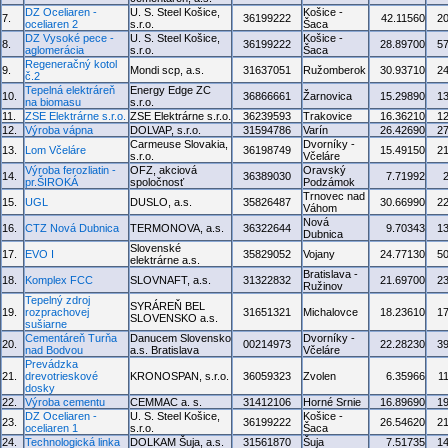
DZ Oceliaren -
U. S. Steel Košice,
Košice -
7.
36199222
42.11560
2
oceliaren 2
s.r.o.
Šaca
DZ Vysoké pece -
U. S. Steel Košice,
Košice -
8.
36199222
28.89700
5
aglomerácia
s.r.o.
Šaca
Regeneračný kotol
9.
Mondi scp, a.s.
31637051
Ružomberok
30.93710
2
č.2
Tepelná elektráreň
Energy Edge ZC
10.
36866661
Žarnovica
15.29890
1
na biomasu
s.r.o.
11.
ZSE Elektrárne s.r.o.
ZSE Elektrárne s.r.o.
36239593
Trakovice
16.36210
1
12.
Výroba vápna
DOLVAP, s.r.o.
31594786
Varín
26.42690
2
Carmeuse Slovakia,
Dvorníky -
13.
Lom Včeláre
36198749
15.49150
2
s.r.o.
Včeláre
Výroba ferozliatin -
OFZ, akciová
Oravský
14.
36389030
7.71992
pr.ŠIROKÁ
spoločnosť
Podzámok
Trnovec nad
15.
UGL
DUSLO, a.s.
35826487
30.66990
2
Váhom
Nová
16.
CTZ Nová Dubnica
TERMONOVA, a.s.
36322644
9.70343
1
Dubnica
Slovenské
17.
EVO I
35829052
Vojany
24.77130
5
elektrárne a.s.
Bratislava -
18.
Komplex FCC
SLOVNAFT, a.s.
31322832
21.69700
2
Ružinov
Tepelný zdroj
SYRÁREŇ BEL
19.
rozprachovej
31651321
Michalovce
18.23610
1
SLOVENSKO a.s.
sušiarne
Cementáreň Turňa
Danucem Slovensko
Dvorníky -
20.
00214973
22.28230
3
nad Bodvou
a.s. Bratislava
Včeláre
Prevádzka
21.
drevotrieskové
KRONOSPAN, s.r.o.
36059323
Zvolen
6.35966
1
dosky
22.
Výroba cementu
CEMMAC a. s.
31412106
Horné Srnie
16.89690
1
DZ Oceliaren -
U. S. Steel Košice,
Košice -
23.
36199222
26.54620
2
oceliaren 1
s.r.o.
Šaca
24.
Technologická linka
DOLKAM Šuja, a.s.
31561870
Šuja
7.51735
1